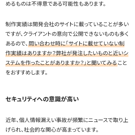
めるものは不得意である可能性もあります。
仮想化
入居者管理アプリ>
IoT空調制御
IoTプラットフ
用地管理システム>
制作実績は開発会社のサイトに載っていることが多い
ォーム
ですが、クライアントの意向で公開できないものも多く
業界・業種特化型
IT資産管理ツ
保険代理店システム>
あるので、
問い合わせ時に「サイトに載せていない制
ール
SaaS管理ツ
作実績はありますか？弊社が発注したいものと近いシ
図面検索システム>
ール
ステムを作ったことがありますか？」と聞いてみる
こと
施工管理アプリ>
モバイルデバ
をおすすめします。
イス管理
報告書作成ツール>
サーバー・ネ
フィールド業務支援サービス>
ットワーク監
セキュリティへの意識が高い
視
モバイルオーダーシステム>
設備監視シス
ホテル管理システム>
テム
近年、個人情報漏えい事故が頻繁にニュースで取り上
ID管理システ
HACCP管理アプリ>
げられ、社会的な関心が高まっています。
ム