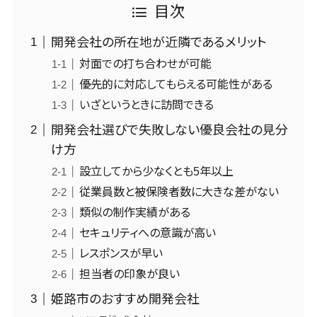
健康管理IoTサービス>
ストレスチェ
不動産・マン
IT支援
目次
コンサルティング
熊本県
ックサービス
ション
全国対応可>
創業10年以上>
AWS
外国人就労システム>
Web戦略/企画>
ブランディング>
大分県
シフト管理シ
建設・工務
開発会社の所在地が近隣であるメリット
(Amazon
スタッフ数20人以上>
ステム
宮崎県
産業保健サービス>
店・住宅・リフ
プロモーション>
Web
対面での打ち合わせが可能
ォーム
業務可視化
鹿児島県
Services)
スタッフ数50人以上>
優先的に対応してもらえる可能性がある
マイナンバー>
EC・ネットショップ戦略>
ツール
ホテル・旅館
沖縄県
運用代行
いざというときに訪問できる
アジャイル開発>
UI/UXに強い>
人事（採用・評価・教育）
SEO対策>
給与計算ソフ
旅行・観光
リスティング
対応地域
開発会社選びで失敗しない優良会社の見分
タレントマネジメントシステム>
ト
保守/運用も対応>
広告運用代行
スポーツ・ア
国外
EFO(入力フォーム最適化)>
け方
給与前払いサ
ウトドア
求人広告運
人事評価システム>
要件定義から対応>
ービス
コンバージョン率改善>
SNS>
設立してから少なくとも5年以上
用代行
銀行・地銀・
採用管理システム>
給与計算アウ
レベニューシェア可能>
証券
従業員数と被保険者数に大きな差がない
Indeed運用
事業戦略>
トソーシング
代行
保険
類似の制作実績がある
eラーニング（システム）>
予算管理システム
マーケティング
年末調整アウ
SNS運用
税理士・会計
セキュリティへの意識が高い
～100万円以下>
101～200万円>
eラーニング（コンテンツ）>
Webマーケティング>
トソーシング
士
LINE運用代
レスポンスが早い
201～300万円>
301～500万円>
福利厚生アウ
行
弁護士
DX人材研修サービス>
インフルエンサーマーケティング>
担当者の印象が良い
トソーシング
YouTube運
社労士
501～1000万円>
リファレンスチェックサービス>
コンテンツマーケティング>
姫路市のおすすめ開発会社
フリーランス
用代行
行政書士
1000～1500万円>
管理システム