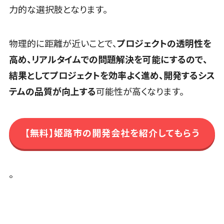
ビス
力的な選択肢となります。
カスタマーサクセスツール>
クラウドPBX
オンラインア
ITサービスマネジメントツール>
物理的に距離が近いことで、
プロジェクトの透明性を
シスタント
問い合わせ管理システム>
高め、リアルタイムでの問題解決を可能にするので、
会議室予約シ
ステム
結果としてプロジェクトを効率よく進め、開発するシス
遠隔サポートツール>
販売管理シ
テムの品質が向上する
可能性が高くなります。
コールセンター代行サービス>
ステム
SFAツール
通話録音・解析システム>
CRMツール
【無料】姫路市の開発会社を紹介してもらう
チャットボット>
FAQシステム>
セールス
コミュニケーション
DX（SFA/MA）
オンラインストレージ（ファイル共有）
遠隔接客ツ
。
>
ール
オンライン商
ファイル転送サービス>
談ツール
文書管理システム>
Web電話帳>
セールスイネ