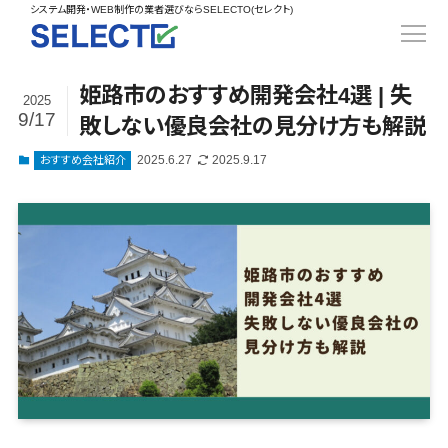
得意業界
システム開発
ECカートシステム>
システム開発・WEB制作の業者選びならSELECTO(セレクト)
都道府県
SpringFramework>
SpringBoot>
人材>
製造業>
コンサル・PM>
北海道>
青森県>
岩手県>
販売管理システム>
言語・スキル
対応業務
システム
対応地域
得意分
Laravel>
CakePHP>
工業・インフラ・物流>
基幹システム(ERP)>
宮城県>
秋田県>
山形県>
言語
WEBサイト
ジャンル
全国
野・特徴
受注・発注管理システム>
姫路市のおすすめ開発会社4選 | 失
Ruby on Rails>
Node.js>
2025
食品・飲料>
IT・Webサービス>
顧客管理システム(CRM)>
制作
Python
全国
販売管理・
得意業界
9/17
福島県>
茨城県>
栃木県>
敗しない優良会社の見分け方も解説
購買管理システム>
LP制作
生産管理
Django>
AngularJS>
React>
人材
Java
都道府県
インテリア・雑貨>
経理/会計システム>
群馬県>
埼玉県>
千葉県>
2025.6.27
2025.9.17
おすすめ会社紹介
ERP（基幹業
オウンドメデ
製造業
生産管理システム>
PHP
北海道
Vue.js>
NuxtJS>
ベビー・キッズ>
在庫管理システム>
務システム）
ィア
工業・インフ
Ruby
青森県
東京都>
神奈川県>
新潟県>
工程管理システム>
ECカートシ
ReactNative>
Flutter>
採用サイト
ラ・物流
生活用品・文房具>
POSシステム>
Swift
岩手県
富山県>
石川県>
福井県>
ステム
企業サイト
原価管理システム>
食品・飲料
Perl
構築
宮城県
ファッション・アパレル (1785)>
勤怠管理システム>
販売管理シス
WordPress
IT・Webサー
山梨県>
長野県>
岐阜県>
AWS構築>
Linux構築>
C++
秋田県
倉庫管理システム>
テム
構築
ペット>
農園・農業>
ビス
生産管理システム>
Go
山形県
静岡県>
愛知県>
三重県>
WindowsServer構築>
受注・発注管
需要予測システム>
ECサイト構
インテリア・
NPO・官公庁>
Kotlin
マッチングシステム>
福島県
理システム
築
雑貨
滋賀県>
京都府>
大阪府>
Azure構築>
Oracle>
WEBサービス
VBA
茨城県
購買管理シス
イベント・キャンペーン>
ポータルサイト(データベース型)>
システム開
ベビー・キッ
マッチングシステム>
兵庫県>
奈良県>
和歌山県>
パッケージ
iOS
テム
栃木県
発
ズ
自動車・バイク>
家電・電子機器>
会員システム>
予約システム>
SAP>
Salesforce>
Access>
Android
工程管理シス
予約システム>
会員システム>
群馬県
コンサル・PM
鳥取県>
島根県>
岡山県>
生活用品・文
テム