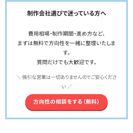
埼玉県
飲食店・レストラン>
流通・小売>
フレームワーク
スマホアプリ開発>
房具
HubSpot>
kintone>
基幹システム
PMSシステム>
広島県>
山口県>
徳島県>
原価管理シス
SpringFramework
千葉県
(ERP)
ファッション・
制作会社選びで迷っている方へ
商業施設・テーマパーク・複合施設>
データベース構築>
OBIC製品>
テム
地図・位置情報・GPSシステム>
SpringBoot
アパレル
香川県>
愛媛県>
高知県>
東京都
顧客管理シス
倉庫管理シス
美容室・サロン>
エステ・ネイル>
(1785)
AWSサーバー構築>
テム(CRM)
Laravel
神奈川県
店舗システム>
福岡県>
佐賀県>
長崎県>
テム
費用相場・制作期間・進め方など、
ペット
経理/会計シ
CakePHP
新潟県
化粧品>
ブライダル>
病院>
Azureサーバー構築>
オーダーエントリーシステム>
需要予測シス
ステム
熊本県>
大分県>
宮崎県>
農園・農業
まずは無料で方向性を一緒に整理いたしま
Ruby on Rails
富山県
テム
クリニック>
歯科医院>
Linuxサーバー構築>
在庫管理シス
NPO・官公庁
映像・動画システム>
Node.js
す。
石川県
鹿児島県>
沖縄県>
WEBサービ
テム
イベント・キ
整体・整骨院>
ネットワーク構築・保守・運用>
Django
福井県
質問だけでも大歓迎です。
シミュレーションシステム>
ス
対応地域
POSシステム
ャンペーン
AngularJS
山梨県
予約システム
介護・福祉・老人ホーム>
製薬>
情シス・社内IT支援>
国外>
勤怠管理シス
オークションシステム>
自動車・バイ
＼ 強引な営業は一切ありませんのでご安心くださ
React
長野県
PMSシステム
テム
ク
動物病院 >
不動産・マンション>
AWS (Amazon Web Services)>
人事（労務管理）
Vue.js
岐阜県
い ／
地図・位置情
生産管理シス
家電・電子機
勤怠管理システム>
NuxtJS
建設・工務店・住宅・リフォーム>
静岡県
運用代行
報・GPSシス
テム
器
方向性の相談をする（無料）
リスティング広告運用代行>
テム
ReactNative
愛知県
労務管理システム>
マッチングシ
飲食店・レス
ホテル・旅館>
旅行・観光>
店舗システム
Flutter
三重県
ステム
トラン
求人広告運用代行>
人事管理システム>
スポーツ・アウトドア>
オーダーエン
滋賀県
構築
ポータルサイ
流通・小売
Indeed運用代行>
SNS運用>
トリーシステ
年末調整システム>
ト(データベー
AWS構築
京都府
銀行・地銀・証券>
保険>
商業施設・テ