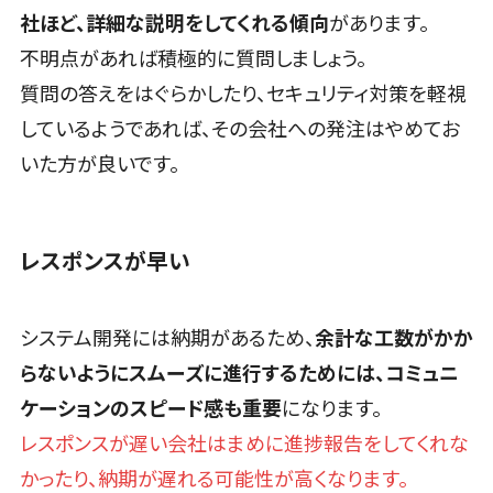
VOC分析ツール>
BIツール>
標的型攻撃メ
社ほど、詳細な説明をしてくれる傾向
があります。
ール訓練サー
ETLツール>
音声合成ツール>
不明点があれば積極的に質問しましょう。
ビス
質問の答えをはぐらかしたり、セキュリティ対策を軽視
認証システム
AI翻訳サービス>
ログ管理シス
しているようであれば、その会社への発注はやめてお
アノテーションツール>
テム
いた方が良いです。
データ化サービス>
クラウド型セ
キュリティカメ
画像解析・画像検査>
ラ
レスポンスが早い
ブロックチェーン
メールセキュ
仮想通貨>
NFT>
リティ
メール・ファ
官公庁・自治体向け
システム開発には納期があるため、
余計な工数がかか
イル無害化
GIS（地理情報システム）>
らないようにスムーズに進行するためには、コミュニ
サンドボック
公共施設予約システム>
ケーションのスピード感も重要
になります。
ス
委託先管理サ
レスポンスが遅い会社はまめに進捗報告をしてくれな
その他官公庁・自治体向け>
ービス
かったり、納期が遅れる可能性が高くなります。