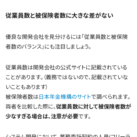
クラウド型セキュリティカメラ>
ーCRM
自動音声応
従業員数と被保険者数に大きな差がない
メールセキュリティ>
答システム
(IVR)
メール・ファイル無害化>
優良な開発会社を見分けるには「従業員数と被保険
AI自動電話
サンドボックス>
応答
者数のバランス」にも注目しましょう。
委託先管理サービス>
WAF>
コールセンタ
ー音声認識
URLフィルタリング>
従業員数は開発会社の公式サイトに記載されている
カスタマーサ
ことがあります。（義務ではないので、記載されていな
エンドポイントセキュリティ（EDR）>
クセスツール
ITサービスマ
いこともあります）
CASB>
ファイル暗号化>
ネジメントツ
被保険者数は
日本年金機構のサイト
で調べられます。
ール
電話認証サービス>
DLPツール>
両者を比較した際に、
従業員数に対して被保険者数が
問い合わせ管
UTM>
不正検知サービス>
少なすぎる場合は、注意が必要
です。
理システム
業務全般
遠隔サポート
業務標準化ツール>
ツール