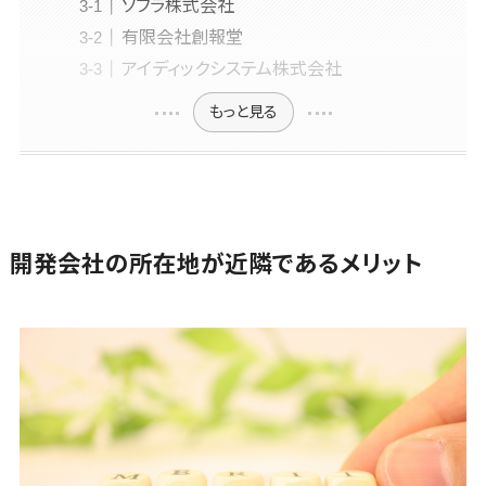
ソフラ株式会社
従業員満足度調査・人材定着化ツー
WordPress
SNSマーケティング>
大学・高校・
社宅管理サー
ル>
構築・運用
有限会社創報堂
1500～5000万円>
専門学校
動画マーケティング>
ビス
アイディックシステム株式会社
コンテンツ
学習塾・予備
1on1ツール>
適性検査サービス>
5001～10000万円>
健康管理IoT
ゲーム
制作
校
サービス
もっと見る
Web面接システム>
ソーシャルゲーム>
コンテンツ制
10000万円以上>
保育園・幼稚
外国人就労シ
作
園
エンゲージメントツール>
コンシューマーゲーム>
ステム
ライティング
葬儀・墓石・
産業保健サー
ダイレクトリクルーティングサービス>
その他
編集・校正
仏壇
ビス
Web3.0>
AI>
AR/VR>
IoT>
インタビュー
お寺・神社
採用代行サービス>
マイナンバー
開発会社の所在地が近隣であるメリット
補助金・助成金サポート>
コピーライテ
ゲーム・アニ
経理・会計・財務
人事（採用・
ィング・ネーミ
メ・おもちゃ
経費精算システム>
評価・教育）
ング
芸能・アーテ
Web請求書システム>
写真撮影
ィスト・音楽
タレントマネ
映像制作
特徴・強み
ジメントシス
帳票発行サービス>
グラフィック
テム
請求書受領サービス>
デザイン(2D・
Pマーク取得
人事評価シス
3D)
英語での応
テム
電子帳簿保存サービス>