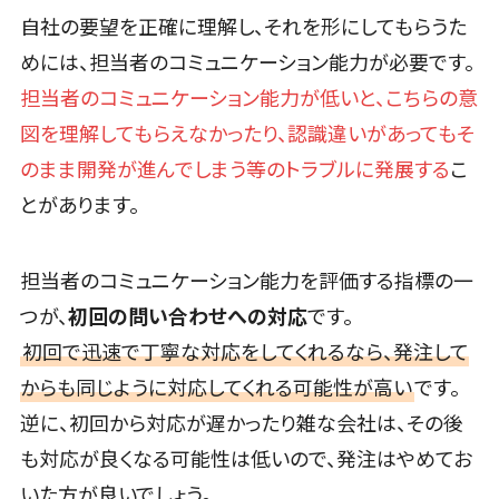
ツール
自社の要望を正確に理解し、それを形にしてもらうた
FAX配信シス
めには、担当者のコミュニケーション能力が必要です。
テム
担当者のコミュニケーション能力が低いと、こちらの意
FAX受信サー
ビス
図を理解してもらえなかったり、認識違いがあってもそ
帳票配信サー
のまま開発が進んでしまう等のトラブルに発展する
こ
ビス
とがあります。
BPMツール
ChatGPTサ
ービス
担当者のコミュニケーション能力を評価する指標の一
ワークフロー
つが、
初回の問い合わせへの対応
です。
システム
初回で迅速で丁寧な対応をしてくれるなら、発注して
マニュアル作
からも同じように対応してくれる可能性が高い
です。
成ツール
逆に、初回から対応が遅かったり雑な会社は、その後
物品管理シス
テム
も対応が良くなる可能性は低いので、発注はやめてお
RPAツール
いた方が良いでしょう。