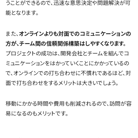
うことができるので、迅速な意思決定や問題解決が可
請求書受領サ
ィング
リーガルリサーチサービス>
ービス
能となります。
動画マーケテ
安否確認サービス>
電子帳簿保
ィング
存サービス
ゲーム
クラウドPBX>
また、
オンラインよりも対面でのコミュニケーションの
予算管理シス
ソーシャルゲ
オンラインアシスタント>
方が、チーム間の信頼関係構築はしやすくなります。
テム
ーム
プロジェクトの成功は、開発会社とチームを組んでコ
会計ソフト
コンシューマ
会議室予約システム>
会計システム
ーゲーム
ミュニケーションをはかっていくことにかかっているの
販売管理システム
出張管理シス
その他
で、オンラインでの打ち合わせに不慣れであるほど、対
SFAツール>
CRMツール>
テム
Web3.0
面で打ち合わせをするメリットは大きいでしょう。
セールスDX（SFA/MA）>
ファクタリン
AI
グサービス
AR/VR
遠隔接客ツール>
債権管理シス
移動にかかる時間や費用も削減されるので、訪問が容
IoT
オンライン商談ツール>
テム
易になるのもメリットです。
補助金・助成
債務管理シス
金サポート
セールスイネーブルメントツール>
テム
名刺管理サービス>
固定資産管