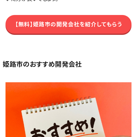
帳票作成サー
ビス
物流・流通
【無料】姫路市の開発会社を紹介してもらう
向け
車両管理シス
テム
商圏分析ツ
ール
姫路市のおすすめ開発会社
配送管理シス
テム
バース予約シ
ステム
運送業務支
援システム
アルコールチ
ェックアプリ
店舗業務支