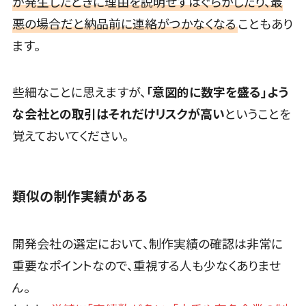
が発生したときに理由を説明せずはぐらかしたり、最
Web電話帳
バース予約システム>
悪の場合だと納品前に連絡がつかなくなる
こともあり
会議効率化
ツール
ます。
運送業務支援システム>
ナレッジ共有
アルコールチェックアプリ>
ツール
些細なことに思えますが、
「意図的に数字を盛る」よう
バーチャルオ
店舗業務支援システム>
な会社との取引はそれだけリスクが高い
ということを
フィスツール
配送ルート最適化>
ビジネスチャ
覚えておいてください。
ット
IT点呼サービス>
デジタルサイ
医療・介護業界向け
ネージソフト
類似の制作実績がある
電子カルテ>
障害福祉ソフト>
オンライン校
介護ソフト>
正ツール
グループウェ
開発会社の選定において、制作実績の確認は非常に
オンライン診療システム>
ア
重要なポイントなので、重視する人も少なくありませ
オンコール代行サービス>
社内SNS
ん。
Web会議シス
訪問看護ステーション向けサービス>