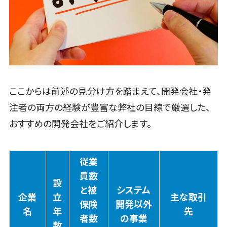
援システム
配送ルート最
適化
IT点呼サービ
ス
医療・介護
業界向け
ここからは前述の見分け方を踏まえて、開発会社・発
電子カルテ
注者の両方の経験が豊富な弊社の目線で厳選した、
障害福祉ソフ
おすすめの開発会社をご紹介します。
ト
介護ソフト
オンライン診
従業
療システム
員数
設
オンコール代
と被
システム
行サービス
企業
立
主な取引
保険
開発以外
訪問看護ステ
名
年
先
者数
の事業
ーション向け
数