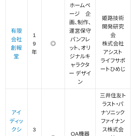
不動産管理サ
ホームペ
ービス
ージ 企
姫路技術
不動産業務
画、制作、
開発研究
支援サービス
有限
運営保守
1
会
不動産ホーム
会社
パンフレ
9
◎
株式会社
ページ制作
創報
ット、オリ
年
アシスト
不動産オーナ
堂
ジナルキ
ーアプリ
ライフサポ
ャラクタ
入居者管理ア
ートひめじ
ー デザイ
プリ
ン
用地管理シス
テム
三井住友ト
業界・業種
ラスト・パ
特化型
アイ
ナソニック
保険代理店シ
ディッ
ファイナン
ステム
クシ
3
ス株式会
図面検索シス
OA機器