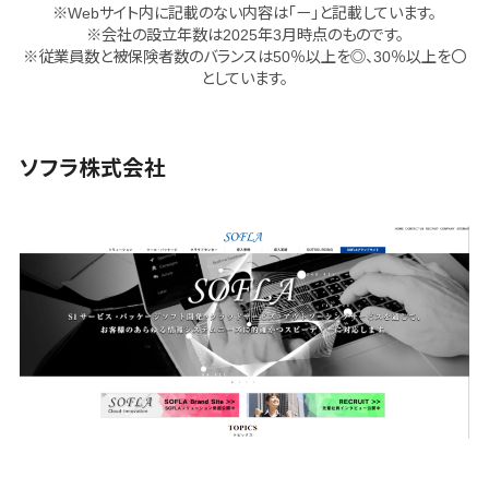
理システム
※Webサイト内に記載のない内容は「ー」と記載しています。
※会社の設立年数は2025年3月時点のものです。
園務支援シス
※従業員数と被保険者数のバランスは50％以上を◎、30％以上を〇
テム
としています。
校務支援シス
テム
Web出願シス
ソフラ株式会社
テム
バーチャル試
着システム
農業支援シス
テム
その他業務支
援サービス
データ分
析・活用
音声データ活
用