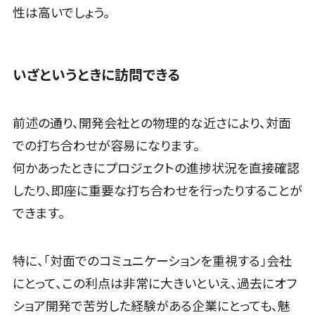
ステム
性は高いでしょう。
Webアンケートシステム>
反社チェック
ツール
Web接客ツール>
MAツール>
受付システム
いざというときに訪問できる
動画配信システム>
座席管理シス
SNS管理ツール>
テム
前述の通り、開発会社との物理的な近さにより、対面
入退室管理シ
LINEマーケティングツール>
ステム
での打ち合わせが容易になります。
SEOツール>
MEOツール>
CO2排出量
何かあったときにプロジェクトの進捗状況を直接確認
管理システム
イベント管理システム>
したり、即座に重要な打ち合わせを行ったりすることが
株主総会ツ
できます。
カスタマーサポート
ール
コールセンターCRM>
ISMS管理ツ
ール
自動音声応答システム(IVR)>
特に、「対面でのコミュニケーションを重視する」会社
リーガルリサ
にとって、この利点は非常に大きいといえ、過去にオフ
AI自動電話応答>
ーチサービス
ショア開発で苦労した経験がある企業にとっても、魅
安否確認サー
コールセンター音声認識>