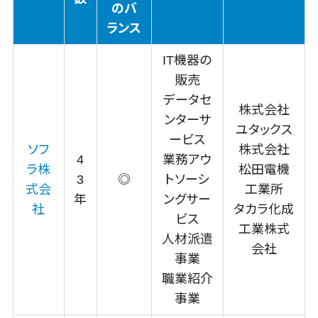
のバ
サービス
ランス
健康診断シス
テム
IT機器の
診療予約シス
販売
テム
データセ
歯科向け電
株式会社
ンターサ
子カルテ
ユタックス
ービス
歯科予約シス
ソフ
株式会社
テム
4
業務アウ
ラ株
松田電機
3
◎
トソーシ
リハビリ管理
式会
工業所
システム
年
ングサー
社
タカラ化成
医薬品在庫
ビス
工業株式
管理システム
人材派遣
会社
電子薬歴シス
事業
テム
職業紹介
不動産業界
事業
向け