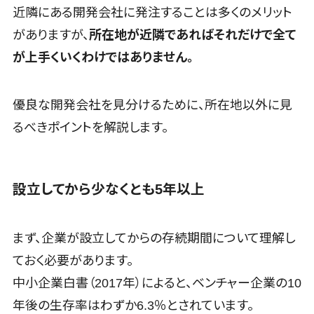
近隣にある開発会社に発注することは多くのメリット
SNSキャンペ
クローニングツール>
ーンツール
がありますが、
所在地が近隣であればそれだけで全て
予約管理シス
データセンター監視自動化>
が上手くいくわけではありません。
テム
クラウドバックアップ>
広告効果測
定ツール
優良な開発会社を見分けるために、所在地以外に見
デスクトップ仮想化>
リード獲得ツ
るべきポイントを解説します。
IoT空調制御>
ール
IoTプラットフォーム>
DM発送サー
ビス
IT資産管理ツール>
設立してから少なくとも5年以上
EFOツール
SaaS管理ツール>
LP作成サー
ビス
まず、企業が設立してからの存続期間について理解し
モバイルデバイス管理>
広告運用代
ておく必要があります。
サーバー・ネットワーク監視>
行
中小企業白書（2017年）によると、ベンチャー企業の10
Webアンケー
設備監視システム>
年後の生存率はわずか6.3％とされています。
トシステム