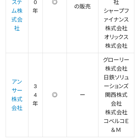
ステ
0
◎
社
テム
の販売
ム株
年
シャープフ
施工管理アプ
式会
ァイナンス
リ
社
株式会社
報告書作成
ツール
オリックス
フィールド業
株式会社
務支援サービ
グローリー
ス
株式会社
モバイルオー
ダーシステム
日鉄ソリュ
アン
ホテル管理シ
3
ーションズ
サー
ステム
4
◎
ー
関西株式
株式
HACCP管理
年
会社
会社
アプリ
株式会社
人材紹介シス
コベルコＥ
テム
＆Ｍ
人材派遣管