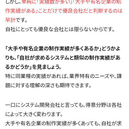
しかし、
単純に「実績数が多い」「大手や有名企業の制
テム
健康診断システム>
作実績がある」ことだけで優良会社だと判断するのは
プロジェクト
管理ツール
早計
です。
診療予約システム>
電子証明書
自社にとっても優良な会社とは限らないからです。
歯科向け電子カルテ>
サービス
電子証明書サ
歯科予約システム>
「大手や有名企業の制作実績が多くあるか」どうかよ
ービス
リハビリ管理システム>
データセンタ
りも、「自社が求めるシステムと類似の制作実績があ
ー
医薬品在庫管理システム>
るかどうか」を見ましょう。
クラウド基盤
特に同業種の実績があれば、業界特有のニーズや、課
電子薬歴システム>
クローニング
題に対する理解の深さも期待できます。
ツール
不動産業界向け
不動産管理サービス>
データセンタ
ー監視自動化
一口にシステム開発会社と言っても、得意分野は各社
不動産業務支援サービス>
クラウドバッ
によって大きく変わります。
クアップ
不動産ホームページ制作>
大手や有名企業の制作実績が多くあっても、自社が求
デスクトップ
不動産オーナーアプリ>