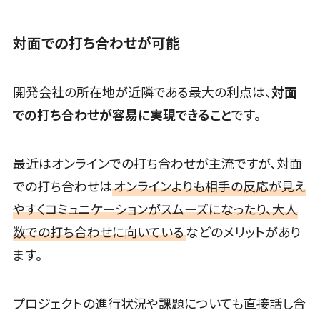
SEO対策
税務申告システム>
Web面接シス
レベニューシ
EFO(入力フ
テム
ェア可能
法務・総務
対面での打ち合わせが可能
ォーム最適化)
エンゲージメ
制作予算
電子契約システム>
コンバージョ
ントツール
201～300万
契約書レビューシステム>
ン率改善
ダイレクトリ
円
開発会社の所在地が近隣である最大の利点は、
対面
SNS
クルーティン
契約書管理システム>
での打ち合わせが容易に実現できること
です。
グサービス
事業戦略
反社チェックツール>
採用代行サー
マーケティ
ビス
最近はオンラインでの打ち合わせが主流ですが、対面
ング
受付システム>
経理・会計・
Webマーケテ
での打ち合わせは
オンラインよりも相手の反応が見え
座席管理システム>
財務
ィング
やすくコミュニケーションがスムーズになったり、大人
経費精算シス
インフルエン
入退室管理システム>
数での打ち合わせに向いている
などのメリットがあり
テム
サーマーケテ
CO2排出量管理システム>
ます。
Web請求書
ィング
システム
コンテンツマ
株主総会ツール>
帳票発行サー
ーケティング
プロジェクトの進行状況や課題についても直接話し合
ISMS管理ツール>
ビス
SNSマーケテ