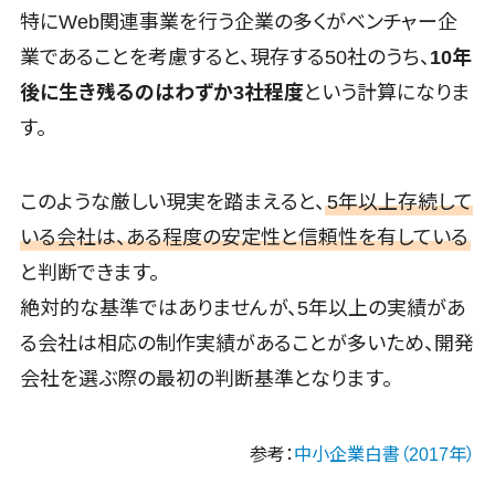
ID管理システム>
特にWeb関連事業を行う企業の多くがベンチャー企
Web接客ツ
ール
業であることを考慮すると、現存する50社のうち、
10年
システム連携ツール（iPaaS）>
MAツール
後に生き残るのはわずか3社程度
という計算になりま
クラウド接続サービス>
動画配信シス
す。
テム
キッティングサービス>
SNS管理ツ
情シスアウトソーシング>
ール
このような厳しい現実を踏まえると、
5年以上存続して
LINEマーケ
セキュリティ
いる会社は、ある程度の安定性と信頼性を有している
ティングツー
標的型攻撃メール対策>
と判断できます。
ル
セキュリティ・脆弱性診断>
絶対的な基準ではありませんが、5年以上の実績があ
SEOツール
MEOツール
る会社は相応の制作実績があることが多いため、開発
ペネトレーションテスト>
イベント管理
会社を選ぶ際の最初の判断基準となります。
標的型攻撃メール訓練サービス>
システム
認証システム>
カスタマー
参考：
中小企業白書（2017年）
サポート
ログ管理システム>
コールセンタ