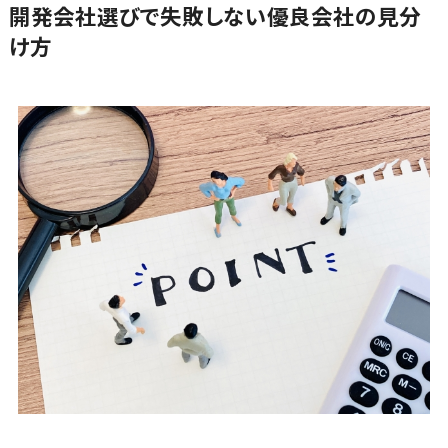
開発会社選びで失敗しない優良会社の見分
ーブルメント
会議効率化ツール>
け方
ツール
ナレッジ共有ツール>
名刺管理サー
ビス
バーチャルオフィスツール>
インサイドセ
ビジネスチャット>
ールス代行サ
ービス
デジタルサイネージソフト>
マーケティ
オンライン校正ツール>
ング
メール配信シ
グループウェア>
社内SNS>
ステム
Web会議システム>
デジタル資産
管理システム
プロジェクト管理ツール>
商品情報管
電子証明書サービス
理システム
電子証明書サービス>
チケット管理
システム
データセンター>
クラウド基盤>