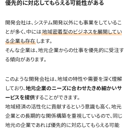
優先的に対応してもらえる可能性がある
理システム
インサイドセールス代行サービス>
経理アウトソ
マーケティング
ーシング
開発会社は、システム開発以外にも事業をしているこ
メール配信システム>
振込代行サー
とが多く、中には
地域密着型のビジネスを展開してい
ビス
デジタル資産管理システム>
る企業も存在
します。
請求代行サー
商品情報管理システム>
ビス
そんな企業は、地元企業からの仕事を優先的に受注す
送金サービス
る傾向があります。
チケット管理システム>
税務申告シス
SNSキャンペーンツール>
テム
このような開発会社は、地域の特性や需要を深く理解
法務・総務
予約管理システム>
しており、
地元企業のニーズに合わせたきめ細かいサ
広告効果測定ツール>
電子契約シス
ービスを提供
することができます。
テム
リード獲得ツール>
地域経済の活性化に貢献するという意識も高く、地元
契約書レビュ
企業との長期的な関係構築を重視しているので、同じ
DM発送サービス>
EFOツール>
ーシステム
地元の企業であれば優先的に対応してもらえる可能
契約書管理シ
LP作成サービス>
広告運用代行>