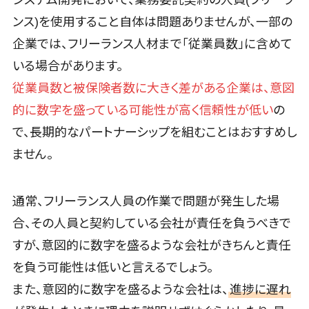
システム開発において、業務委託契約の人員(フリーラ
コールセンタ
FAX配信システム>
ンス)を使用すること自体は問題ありませんが、一部の
ー代行サービ
FAX受信サービス>
企業では、フリーランス人材まで「従業員数」に含めて
ス
通話録音・解
いる場合があります。
帳票配信サービス>
BPMツール>
析システム
従業員数と被保険者数に大きく差がある企業は、意図
ChatGPTサービス>
チャットボッ
的に数字を盛っている可能性が高く信頼性が低い
の
ト
ワークフローシステム>
で、長期的なパートナーシップを組むことはおすすめし
FAQシステム
マニュアル作成ツール>
ません。
コミュニケ
ーション
物品管理システム>
RPAツール>
オンラインス
通常、フリーランス人員の作業で問題が発生した場
帳票作成サービス>
トレージ（ファ
合、その人員と契約している会社が責任を負うべきで
イル共有）
物流・流通向け
ファイル転送
すが、意図的に数字を盛るような会社がきちんと責任
車両管理システム>
サービス
を負う可能性は低いと言えるでしょう。
商圏分析ツール>
文書管理シス
また、意図的に数字を盛るような会社は、
進捗に遅れ
テム
配送管理システム>