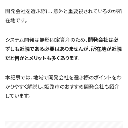
ム
ス型)
LINE運用代行>
Linux構築
大阪府
ーマパーク・
健康管理システム>
税理士・会計士>
弁護士>
映像・動画シ
会員システム
開発会社を選ぶ際に、意外と重要視されているのが所
複合施設
WindowsServer構
兵庫県
YouTube運用代行>
ステム
ストレスチェックサービス>
予約システム
社労士>
行政書士>
築
美容室・サロ
在地です。
奈良県
シミュレーシ
ン
WordPress構築・運用>
スマホアプリ
Azure構築
シフト管理システム>
和歌山県
大学・高校・専門学校>
ョンシステム
開発
エステ・ネイ
Oracle
鳥取県
コンテンツ制作
オークション
業務可視化ツール>
システム開発は無形固定資産のため、
開発会社は必
ル
学習塾・予備校>
データベース
コンテンツ制作>
ライティング>
パッケージ
島根県
システム
構築
ずしも近隣である必要はありませんが、所在地が近隣
化粧品
給与計算ソフト>
SAP
保育園・幼稚園>
岡山県
人事（労務
編集・校正>
インタビュー>
AWSサーバ
ブライダル
だと何かとメリットも多くあります
。
Salesforce
広島県
管理）
給与前払いサービス>
ー構築
葬儀・墓石・仏壇>
お寺・神社>
病院
コピーライティング・ネーミング>
Access
労務管理シス
山口県
Azureサーバ
給与計算アウトソーシング>
クリニック
ゲーム・アニメ・おもちゃ>
テム
HubSpot
本記事では、地域で開発会社を選ぶ際のポイントをわ
徳島県
写真撮影>
映像制作>
ー構築
歯科医院
人事管理シス
年末調整アウトソーシング>
kintone
香川県
芸能・アーティスト・音楽>
かりやすく解説し、姫路市のおすすめ開発会社も紹介
Linuxサーバ
グラフィックデザイン(2D・3D)>
整体・整骨院
テム
OBIC製品
ー構築
愛媛県
福利厚生アウトソーシング>
しています。
特徴・強み
介護・福祉・
年末調整シス
アニメーション>
イラスト>
ネットワーク
高知県
Pマーク取得>
老人ホーム
テム
フリーランス管理システム>
構築・保守・運
福岡県
ロゴ制作>
製薬
健康管理シス
英語での応対可能>
用
社宅管理サービス>
佐賀県
テム
動物病院
デジタルカタログ・電子書籍>
情シス・社内
アワード表彰歴あり>
長崎県