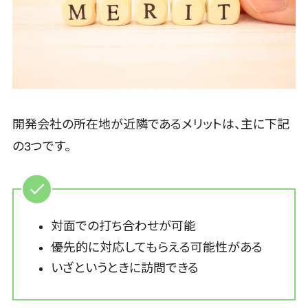
アニメーショ
対可能
採用管理シス
予算管理システム>
会計ソフト>
ン
アワード表彰
テム
イラスト
歴あり
会計システム>
eラーニング
ロゴ制作
全国対応可
（システム）
出張管理システム>
デジタルカタ
創業10年以
eラーニング
ログ・電子書
上
（コンテンツ）
ファクタリングサービス>
籍
スタッフ数20
開発会社の所在地が近隣であるメリットは、主に下記
DX人材研修
債権管理システム>
人以上
コンサルテ
サービス
の3つです。
ィング
スタッフ数50
債務管理システム>
リファレンス
Web戦略/企
人以上
チェックサー
固定資産管理システム>
画
ビス
アジャイル開
ブランディン
発
経理アウトソーシング>
従業員満足
対面での打ち合わせが可能
グ
度調査・人材
UI/UXに強い
振込代行サービス>
プロモーショ
定着化ツール
優先的に対応してもらえる可能性がある
保守/運用も
ン
1on1ツール
請求代行サービス>
対応
いざというときに訪問できる
EC・ネットシ
適性検査サー
要件定義か
送金サービス>
ョップ戦略
ビス
ら対応