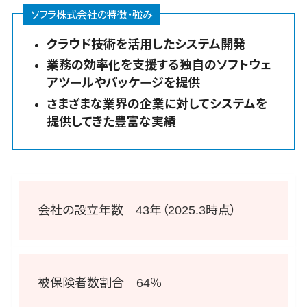
議事録作成
ソフラ株式会社の特徴・強み
ツール
テキストマイ
クラウド技術を活用したシステム開発
ニングツール
業務の効率化を支援する独自のソフトウェ
VOC分析ツ
アツールやパッケージを提供
ール
さまざまな業界の企業に対してシステムを
BIツール
提供してきた豊富な実績
ETLツール
音声合成ツ
ール
AI翻訳サービ
ス
会社の設立年数 43年（2025.3時点）
アノテーショ
ンツール
データ化サー
ビス
被保険者数割合 64％
画像解析・画