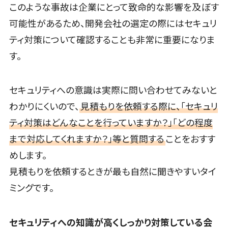
人材紹介システム>
システム連携
このような事故は企業にとって致命的な影響を及ぼす
ツール
人材派遣管理システム>
可能性があるため、開発会社の選定の際にはセキュリ
（iPaaS）
ティ対策について確認することも非常に重要になりま
園務支援システム>
クラウド接続
す。
サービス
校務支援システム>
キッティング
Web出願システム>
サービス
セキュリティへの意識は実際に問い合わせてみないと
情シスアウト
バーチャル試着システム>
わかりにくいので、
見積もりを依頼する際に、「セキュリ
ソーシング
農業支援システム>
ティ対策はどんなことを行っていますか？」「どの程度
セキュリティ
まで対応してくれますか？」等と質問する
ことをおすす
その他業務支援サービス>
標的型攻撃メ
めします。
データ分析・活用
ール対策
見積もりを依頼するときが最も自然に聞きやすいタイ
音声データ活用>
セキュリティ・
ミングです。
脆弱性診断
議事録作成ツール>
ペネトレーシ
テキストマイニングツール>
ョンテスト
セキュリティへの知識が高くしっかり対策している会