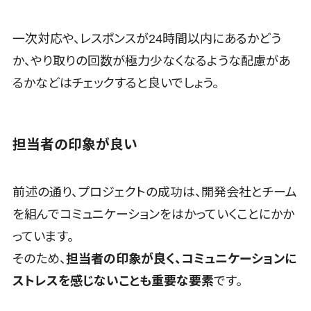
WAF
URLフィルタ
一次対応や、レスポンスが24時間以内にあるかどう
リング
か、やり取りの回数が極力少なくなるような配慮があ
エンドポイン
トセキュリティ
るかなどはチェックすると良いでしょう。
（EDR）
CASB
ファイル暗号
担当者の印象が良い
化
電話認証サー
ビス
前述の通り、プロジェクトの成功は、開発会社とチーム
DLPツール
を組んでコミュニケーションをはかっていくことにかか
UTM
っています。
不正検知サー
そのため、
担当者の印象が良く、コミュニケーションに
ビス
ストレスを感じないことも重要な要素
です。
業務全般
業務標準化