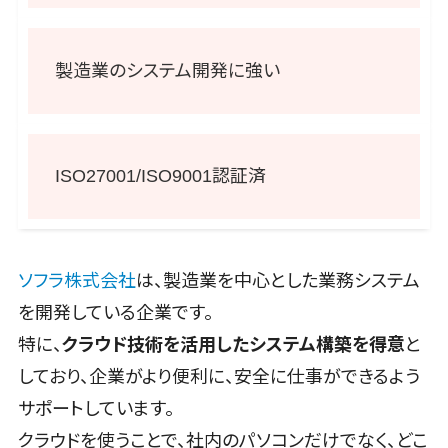
像検査
ブロックチ
ェーン
製造業のシステム開発に強い
仮想通貨
NFT
官公庁・自
治体向け
ISO27001/ISO9001認証済
GIS（地理情
報システム）
公共施設予
約システム
ソフラ株式会社
は、製造業を中心とした業務システム
その他官公
を開発している企業です。
庁・自治体向
特に、
クラウド技術を活用したシステム構築を得意
と
け
しており、企業がより便利に、安全に仕事ができるよう
サポートしています。
クラウドを使うことで、社内のパソコンだけでなく、どこ