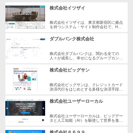
自動音声応答システム(IVR)>
株主総会ツー
株式会社イツザイ
ル
AI自動電話応答>
株式会社イツザイは、東京都新宿区に拠点
ISMS管理ツー
を持つシステム・サイト制作会社で、HP
コールセンター音声認識>
ル
制作、WEB集客コンサルティング、メデ
ィア運営の3つの事業を軸にサービスを
ダブルバンク株式会社
リーガルリサ
提...
カスタマーサクセスツール>
ーチサービス
ITサービスマネジメントツール>
株式会社ダブルバンクは、関わる全ての
安否確認サー
人々が成長し、幸せになるグループカンパ
ビス
ニーを目指した企業です。東京都調布市に
問い合わせ管理システム>
所在し、WEB制作やマーケティング、
株式会社ビッグサン
クラウドPBX
さ...
遠隔サポートツール>
オンラインア
株式会社ビッグサンは、クレジットカード
シスタント
コールセンター代行サービス>
決済代行をはじめとする多様な決済手段を
提供する企業です。2001年に設立され、
会議室予約シ
東京都三鷹市に本社を構えています。...
通話録音・解析システム>
株式会社ユーザーローカル
ステム
販売管理シス
チャットボット>
FAQシステム>
株式会社ユーザーローカルは、ビッグデー
テム
タと人工知能（AI）を駆使して世界を進化
コミュニケーション
させることを経営理念とする、日本を代表
SFAツール
オンラインストレージ（ファイル
する技術ベンチャー企業です。国内...
株式会社６６９９