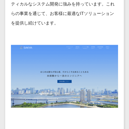
ービス
従業員満足度調査・人材定着化ツ
インフルエンサーマーケティング>
ティカルなシステム開発に強みを持っています。これ
代行
保険
ール>
給与計算アウ
予算管理システム
SNS運用
税理士・会
らの事業を通じて、お客様に最適なITソリューション
コンテンツマーケティング>
トソーシング
～100万円以下>
101～200万円>
計士
1on1ツール>
LINE運用代
を提供し続けています。
年末調整アウ
SNSマーケティング>
行
弁護士
201～300万円>
301～500万円>
トソーシング
適性検査サービス>
YouTube運
社労士
動画マーケティング>
福利厚生アウ
501～1000万円>
用代行
Web面接システム>
行政書士
トソーシング
ゲーム
WordPress
1000～1500万円>
大学・高
エンゲージメントツール>
ソーシャルゲーム>
フリーランス
構築・運用
校・専門学
管理システム
1500～5000万円>
ダイレクトリクルーティングサー
コンシューマーゲーム>
校
コンテン
社宅管理サー
ビス>
ツ制作
5001～10000万円>
学習塾・予
ビス
その他
コンテンツ
備校
採用代行サービス>
Web3.0>
AI>
AR/VR>
IoT>
健康管理IoTサ
10000万円以上>
制作
保育園・幼
ービス
経理・会計・財務
補助金・助成金サポート>
ライティン
稚園
外国人就労シ
経費精算システム>
グ
葬儀・墓
ステム
編集・校正
石・仏壇
Web請求書システム>
産業保健サー
インタビュ
お寺・神社
ビス
帳票発行サービス>
ー
ゲーム・ア