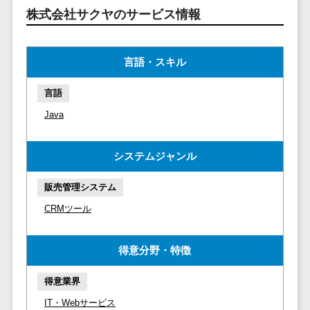
マイナンバー
株式会社サクヤのサービス情報
コピーライ
ニメ・おも
請求書受領サービス>
人事（採用・
ティング・
ちゃ
評価・教育）
電子帳簿保存サービス>
ネーミング
芸能・アー
言語・スキル
写真撮影
ティスト・
予算管理システム>
会計ソフト>
タレントマネ
音楽
映像制作
ジメントシステ
言語
会計システム>
特徴・強
グラフィッ
ム
Java
み
出張管理システム>
クデザイン
人事評価シス
(2D・3D)
Pマーク取
テム
ファクタリングサービス>
システムジャンル
得
アニメーシ
採用管理シス
ョン
債権管理システム>
英語での応
テム
販売管理システム
対可能
イラスト
eラーニング
債務管理システム>
CRMツール
アワード表
ロゴ制作
（システム）
彰歴あり
固定資産管理システム>
デジタルカ
eラーニング
全国対応可
得意分野・特徴
タログ・電
（コンテンツ）
経理アウトソーシング>
子書籍
創業10年以
DX人材研修サ
得意業界
振込代行サービス>
上
コンサル
ービス
IT・Webサービス
スタッフ数
ティング
リファレンス