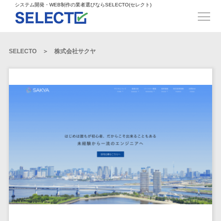
得意業界
ECサイト構築>
ECカートシステム>
システム開発・WEB制作の業者選びならSELECTO(セレクト)
都道府県
SpringFramework>
SpringBoot>
人材>
製造業>
システム開発
北海道>
青森県>
岩手県>
販売管理システム>
言語・スキル
対応業務
システムジ
対応地域
得意分
Laravel>
CakePHP>
工業・インフラ・物流>
コンサル・PM>
宮城県>
秋田県>
山形県>
言語
WEBサイ
ャンル
全国
野・特徴
受注・発注管理システム>
Ruby on Rails>
Node.js>
食品・飲料>
IT・Webサービス>
SELECTO
株式会社サクヤ
基幹システム(ERP)>
ト制作
Python
全国
販売管理・生
得意業界
福島県>
茨城県>
栃木県>
購買管理システム>
LP制作
産管理
Django>
AngularJS>
React>
Java
都道府県
インテリア・雑貨>
顧客管理システム(CRM)>
群馬県>
埼玉県>
千葉県>
ERP（基幹業
人材
オウンドメ
生産管理システム>
PHP
Vue.js>
NuxtJS>
ベビー・キッズ>
経理/会計システム>
務システム）
ディア
製造業
北海道
Ruby
東京都>
神奈川県>
新潟県>
工程管理システム>
在庫管理シス
ReactNative>
Flutter>
採用サイト
工業・イン
生活用品・文房具>
青森県
在庫管理システム>
Swift
富山県>
石川県>
福井県>
テム
フラ・物流
企業サイト
原価管理システム>
岩手県
Perl
構築
ファッション・アパレル (1785)>
POSシステム>
ECカートシス
食品・飲料
WordPress
山梨県>
長野県>
岐阜県>
AWS構築>
Linux構築>
宮城県
C++
倉庫管理システム>
テム
構築
ペット>
農園・農業>
IT・Webサ
勤怠管理システム>
秋田県
Go
静岡県>
愛知県>
三重県>
WindowsServer構築>
販売管理シス
需要予測システム>
ービス
ECサイト構
山形県
NPO・官公庁>
Kotlin
生産管理システム>
テム
築
インテリ
滋賀県>
京都府>
大阪府>
Azure構築>
Oracle>
WEBサービス
福島県
VBA
受注・発注管
ア・雑貨
イベント・キャンペーン>
マッチングシステム>
システム
マッチングシステム>
茨城県
兵庫県>
奈良県>
和歌山県>
パッケージ
iOS
理システム
開発
ベビー・キ
自動車・バイク>
ポータルサイト(データベース型)>
SAP>
Salesforce>
Access>
栃木県
Android
購買管理シス
予約システム>
会員システム>
ッズ
コンサル・
鳥取県>
島根県>
岡山県>
テム