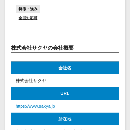
請求代行サービス>
20人以上
チェックサービ
特徴・強み
送金サービス>
Web戦略/企
スタッフ数
ス
全国対応可
画
50人以上
従業員満足度
税務申告システム>
ブランディ
アジャイル
調査・人材定着
法務・総務
ング
開発
化ツール
電子契約システム>
プロモーシ
UI/UXに強
1on1ツール
株式会社サクヤの会社概要
ョン
い
適性検査サー
契約書レビューシステム>
EC・ネット
保守/運用も
ビス
契約書管理システム>
ショップ戦
対応
会社名
Web面接シス
略
要件定義か
テム
反社チェックツール>
株式会社サクヤ
SEO対策
ら対応
エンゲージメ
受付システム>
EFO(入力フ
レベニュー
ントツール
URL
ォーム最適
シェア可能
座席管理システム>
ダイレクトリ
化)
クルーティング
予算管理
https://www.sakya.jp
入退室管理システム>
コンバージ
サービス
システム
ョン率改善
所在地
採用代行サー
CO2排出量管理システム>
SNS
～100万円
ビス