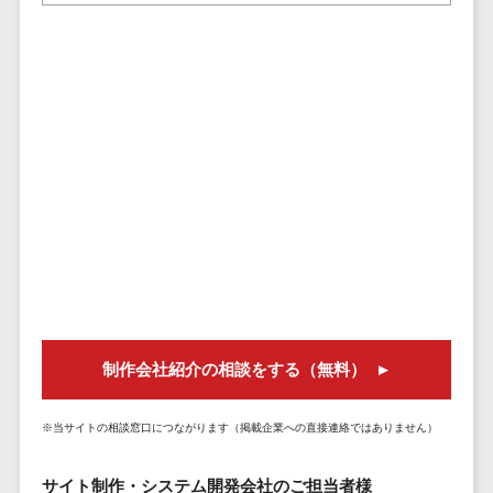
セールスイネーブルメントツール>
ゲーム
テム
コンシュー
ファクタリン
名刺管理サービス>
マーゲーム
グサービス
インサイドセールス代行サービス>
その他
債権管理シス
Web3.0
テム
マーケティング
AI
メール配信システム>
債務管理シス
テム
AR/VR
デジタル資産管理システム>
固定資産管理
IoT
システム
商品情報管理システム>
補助金・助
経理アウトソ
成金サポー
チケット管理システム>
ーシング
ト
SNSキャンペーンツール>
振込代行サー
制作会社紹介の相談をする（無料）
ビス
予約管理システム>
請求代行サー
広告効果測定ツール>
ビス
※当サイトの相談窓口につながります（掲載企業への直接連絡ではありません）
送金サービス
リード獲得ツール>
サイト制作・システム開発会社のご担当者様
税務申告シス