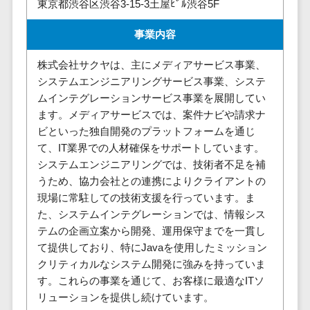
東京都渋谷区渋谷3-15-3土屋ﾋﾞﾙ渋谷5F
株主総会ツール>
以下
事業戦略
経理・会計・
101～200万
ISMS管理ツール>
財務
マーケテ
事業内容
円
ィング
経費精算シス
リーガルリサーチサービス>
株式会社サクヤは、主にメディアサービス事業、
201～300万
テム
Webマーケ
システムエンジニアリングサービス事業、システ
円
ティング
安否確認サービス>
Web請求書シ
ムインテグレーションサービス事業を展開してい
301～500万
ステム
インフルエ
クラウドPBX>
ます。メディアサービスでは、案件ナビや請求ナ
円
ンサーマー
帳票発行サー
ビといった独自開発のプラットフォームを通じ
ケティング
501～1000
ビス
オンラインアシスタント>
て、IT業界での人材確保をサポートしています。
万円
コンテンツ
請求書受領サ
システムエンジニアリングでは、技術者不足を補
会議室予約システム>
マーケティ
1000～
ービス
うため、協力会社との連携によりクライアントの
ング
1500万円
販売管理システム
電子帳簿保存
現場に常駐しての技術支援を行っています。ま
SNSマーケ
SFAツール>
CRMツール>
1500～
サービス
た、システムインテグレーションでは、情報シス
ティング
5000万円
テムの企画立案から開発、運用保守までを一貫し
予算管理シス
セールスDX（SFA/MA）>
動画マーケ
5001～
て提供しており、特にJavaを使用したミッション
テム
ティング
10000万円
クリティカルなシステム開発に強みを持っていま
遠隔接客ツール>
会計ソフト
す。これらの事業を通じて、お客様に最適なITソ
10000万円
ゲーム
会計システム
オンライン商談ツール>
リューションを提供し続けています。
以上
ソーシャル
出張管理シス