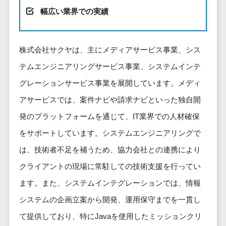
健康管理IoTサービス>
労務管理シス
介護・福
長崎県
デジタルカタログ・電子書籍>
幅広い業界での実績
ネットワー
テム
芸能・アーティスト・音楽>
祉・老人ホ
外国人就労システム>
熊本県
ク構築・保
コンサルティング
人事管理シス
ーム
特徴・強み
大分県
守・運用
産業保健サービス>
Web戦略/企画>
テム
製薬
Pマーク取得>
株式会社サクヤは、主にメディアサービス事業、シス
宮崎県
情シス・社
年末調整シス
マイナンバー>
動物病院
ブランディング>
内IT支援
鹿児島県
テムエンジニアリングサービス事業、システムインテ
英語での応対可能>
テム
不動産・マ
AWS
人事（採用・評価・教育）
プロモーション>
沖縄県
健康管理シス
グレーションサービス事業を展開しています。メディ
ンション
アワード表彰歴あり>
(Amazon
タレントマネジメントシステム>
テム
対応地域
アサービスでは、案件ナビや請求ナビといった独自開
EC・ネットショップ戦略>
建設・工務
Web
全国対応可>
創業10年以上>
ストレスチェ
人事評価システム>
店・住宅・
Services)
発のプラットフォームを通じて、IT業界での人材確保
SEO対策>
ックサービス
国外
リフォーム
スタッフ数20人以上>
運用代行
採用管理システム>
をサポートしています。システムエンジニアリングで
シフト管理シ
EFO(入力フォーム最適化)>
ホテル・旅
スタッフ数50人以上>
ステム
は、技術者不足を補うため、協力会社との連携により
eラーニング（システム）>
館
リスティン
コンバージョン率改善>
SNS>
業務可視化ツ
アジャイル開発>
UI/UXに強い>
クライアントの現場に常駐しての技術支援を行ってい
旅行・観光
グ広告運用
eラーニング（コンテンツ）>
ール
事業戦略>
代行
スポーツ・
ます。また、システムインテグレーションでは、情報
保守/運用も対応>
給与計算ソフ
DX人材研修サービス>
アウトドア
求人広告運
マーケティング
システムの企画立案から開発、運用保守までを一貫し
ト
要件定義から対応>
用代行
銀行・地
リファレンスチェックサービス>
Webマーケティング>
給与前払いサ
て提供しており、特にJavaを使用したミッションクリ
銀・証券
Indeed運用
レベニューシェア可能>