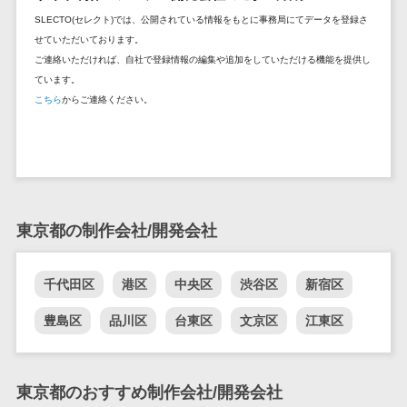
DM発送サービス>
EFOツール>
テム
SLECTO(セレクト)では、公開されている情報をもとに事務局にてデータを登録さ
せていただいております。
法務・総務
LP作成サービス>
ご連絡いただければ、自社で登録情報の編集や追加をしていただける機能を提供し
電子契約シス
ています。
広告運用代行>
テム
こちら
からご連絡ください。
契約書レビュ
Webアンケートシステム>
ーシステム
Web接客ツール>
MAツール>
契約書管理シ
ステム
動画配信システム>
反社チェック
SNS管理ツール>
東京都の制作会社/開発会社
ツール
受付システム
LINEマーケティングツール>
千代田区
港区
中央区
渋谷区
新宿区
座席管理シス
SEOツール>
MEOツール>
テム
豊島区
品川区
台東区
文京区
江東区
イベント管理システム>
入退室管理シ
ステム
カスタマーサポート
CO2排出量管
東京都のおすすめ制作会社/開発会社
コールセンターCRM>
理システム