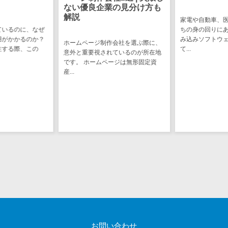
ない優良企業の見分け方も
ステム
電子証明書サービス
解説
家電や自動車、
デジタル資産
電子証明書サービス>
ているのに、なぜ
ちの身の回りに
管理システム
用がかかるのか？
み込みソフトウ
ホームページ制作会社を選ぶ際に、
データセンター>
クラウド基盤>
注する際、この
て...
商品情報管理
意外と重要視されているのが所在地
です。 ホームページは無形固定資
システム
クローニングツール>
産...
チケット管理
データセンター監視自動化>
システム
SNSキャンペ
クラウドバックアップ>
ーンツール
デスクトップ仮想化>
予約管理シス
テム
IoT空調制御>
広告効果測定
IoTプラットフォーム>
ツール
リード獲得ツ
IT資産管理ツール>
ール
SaaS管理ツール>
DM発送サービ
ス
お問い合わせ
モバイルデバイス管理>