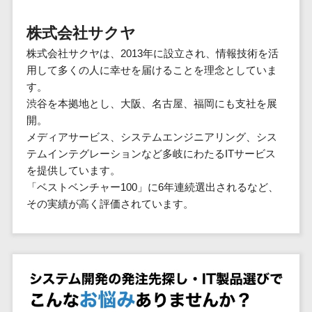
群馬県
PM
家電・電子機器>
フレームワーク
会員システム>
予約システム>
生活用品・
HubSpot>
kintone>
PMSシステム>
広島県>
山口県>
徳島県>
生産管理シス
埼玉県
文房具
基幹システ
株式会社サクヤ
飲食店・レストラン>
スマホアプリ開発>
OBIC製品>
テム
地図・位置情報・GPSシステム>
SpringFramework
千葉県
ム(ERP)
ファッショ
香川県>
愛媛県>
高知県>
株式会社サクヤは、2013年に設立され、情報技術を活
工程管理シス
流通・小売>
SpringBoot
ン・アパレ
データベース構築>
東京都
顧客管理シ
店舗システム>
用して多くの人に幸せを届けることを理念としていま
福岡県>
佐賀県>
長崎県>
テム
ル (1785)
ステム
Laravel
神奈川県
商業施設・テーマパーク・複合施
す。
AWSサーバー構築>
オーダーエントリーシステム>
原価管理シス
(CRM)
ペット
熊本県>
大分県>
宮崎県>
CakePHP
新潟県
設>
渋谷を本拠地とし、大阪、名古屋、福岡にも支社を展
テム
経理/会計シ
Azureサーバー構築>
農園・農業
Ruby on Rails
映像・動画システム>
富山県
開。
鹿児島県>
沖縄県>
倉庫管理シス
美容室・サロン>
ステム
NPO・官公
メディアサービス、システムエンジニアリング、シス
Node.js
石川県
Linuxサーバー構築>
テム
シミュレーションシステム>
在庫管理シ
対応地域
庁
テムインテグレーションなど多岐にわたるITサービス
エステ・ネイル>
化粧品>
Django
福井県
需要予測シス
ステム
ネットワーク構築・保守・運用>
国外>
を提供しています。
イベント・
オークションシステム>
AngularJS
山梨県
テム
ブライダル>
病院>
「ベストベンチャー100」に6年連続選出されるなど、
POSシステ
キャンペー
情シス・社内IT支援>
React
長野県
人事（労務管理）
その実績が高く評価されています。
ム
WEBサービ
ン
クリニック>
歯科医院>
勤怠管理システム>
Vue.js
岐阜県
ス
AWS (Amazon Web Services)>
勤怠管理シ
自動車・バ
NuxtJS
整体・整骨院>
静岡県
マッチングシ
ステム
イク
労務管理システム>
運用代行
ステム
ReactNative
愛知県
生産管理シ
家電・電子
介護・福祉・老人ホーム>
製薬>
リスティング広告運用代行>
人事管理システム>
予約システム
ステム
Flutter
三重県
機器
動物病院 >
求人広告運用代行>
会員システム
マッチング
滋賀県
飲食店・レ
年末調整システム>
構築