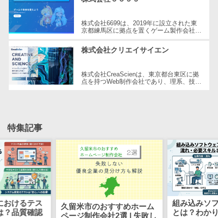
CRMツール
共有）>
セールス
株式会社6699は、2019年に設立された東
ファイル転送サービス>
DX（SFA/MA）
京都練馬区に拠点を置くゲーム製作会社で
す。同社はHTML5ゲームポータルサイト
遠隔接客ツー
文書管理システム>
Web電話帳>
「6699.jp」の開発・運営を行い、イン
株式会社クリエイサイエン
ル
タ...
会議効率化ツール>
オンライン商
株式会社CreaScienは、東京都台東区に拠
談ツール
点を持つWeb制作会社であり、理系、技
ナレッジ共有ツール>
術、そしてWeb3の領域での強みを活かし
セールスイネ
たクリエイティブ制作を行っています。
バーチャルオフィスツール>
ーブルメントツ
独...
ール
ビジネスチャット>
特集記事
名刺管理サー
デジタルサイネージソフト>
ビス
インサイドセ
オンライン校正ツール>
ールス代行サー
グループウェア>
社内SNS>
ビス
マーケティン
Web会議システム>
におけるテス
組み込みソ
グ
久留米市のおすすめホーム
は？品質確認
とは？わか
プロジェクト管理ツール>
ページ制作会社2選 | 失敗し
メール配信シ