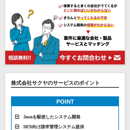
システム
ストラン
PMSシステム
AWS構築
京都府
不動産・マンション>
Indeed運用代行>
SNS運用>
健康管理システム>
ポータルサ
流通・小売
地図・位置情
Linux構築
大阪府
建設・工務店・住宅・リフォーム>
LINE運用代行>
イト(データ
報・GPSシステ
ストレスチェックサービス>
商業施設・
WindowsServer構
兵庫県
ベース型)
ム
テーマパー
ホテル・旅館>
旅行・観光>
築
YouTube運用代行>
奈良県
シフト管理システム>
会員システ
ク・複合施
店舗システム
Azure構築
和歌山県
スポーツ・アウトドア>
WordPress構築・運用>
ム
設
業務可視化ツール>
オーダーエン
Oracle
鳥取県
予約システ
美容室・サ
トリーシステム
銀行・地銀・証券>
保険>
コンテンツ制作
給与計算ソフト>
パッケージ
島根県
ム
ロン
映像・動画シ
コンテンツ制作>
ライティング>
SAP
税理士・会計士>
弁護士>
岡山県
スマホアプ
エステ・ネ
給与前払いサービス>
ステム
編集・校正>
インタビュー>
Salesforce
リ開発
広島県
イル
シミュレーシ
社労士>
行政書士>
給与計算アウトソーシング>
Access
データベー
山口県
化粧品
ョンシステム
コピーライティング・ネーミング>
株式会社サクヤのサービスのポイント
大学・高校・専門学校>
ス構築
HubSpot
年末調整アウトソーシング>
徳島県
ブライダル
オークション
写真撮影>
映像制作>
AWSサーバ
kintone
システム
香川県
学習塾・予備校>
病院
福利厚生アウトソーシング>
ー構築
OBIC製品
POINT
グラフィックデザイン(2D・3D)>
愛媛県
人事（労務管
クリニック
保育園・幼稚園>
Azureサー
フリーランス管理システム>
理）
高知県
歯科医院
アニメーション>
イラスト>
バー構築
葬儀・墓石・仏壇>
お寺・神社>
勤怠管理シス
Javaを駆使したシステム開発
福岡県
整体・整骨
社宅管理サービス>
Linuxサー
テム
ロゴ制作>
院
SES向け請求管理システム提供
佐賀県
ゲーム・アニメ・おもちゃ>
バー構築