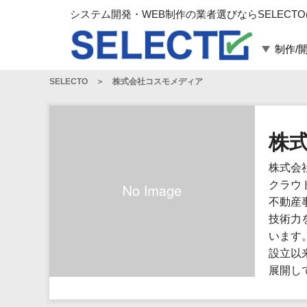
システム開発・WEB制作の業者選びならSELECTO
制作/
SELECTO
株式会社コスモメディア
言語・スキル
対応業務
言語
WEBサイト制作
フレームワーク
システム開発
株
構築
運用代行
株式会
パッケージ
コンテンツ制作
クラウ
コンサルティング
不動産
マーケティング
技術力
ゲーム
います
設立以
その他
展開し