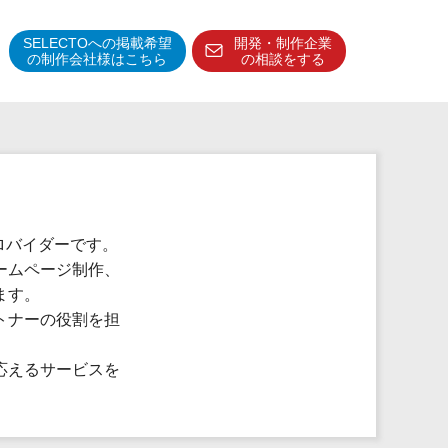
SELECTOへの掲載希望
開発・制作企業
の制作会社様はこちら
の相談をする
得意分野・特徴
得意業界
特徴・強み
予算管理システム
ロバイダーです。
ームページ制作、
ます。
トナーの役割を担
応えるサービスを