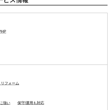
ービス情報
PHP
・リフォーム
Xに強い
保守/運用も対応