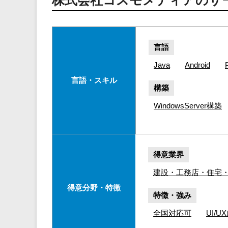
株式会社コスモメディアのサ
言語
Java
Android
言語・スキル
構築
WindowsServer構築
得意業界
建設・工務店・住宅
得意分野・特徴
特徴・強み
全国対応可
UI/U