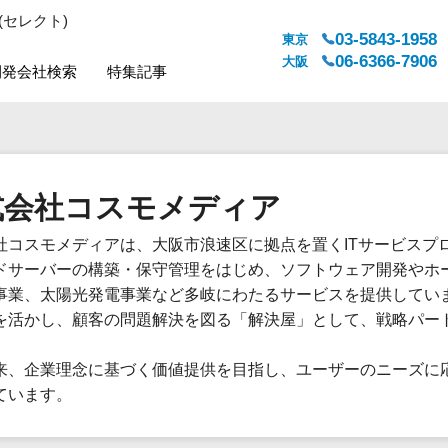
(セレクト)
03-5843-1958
東京
06-6366-7906
大阪
開発会社検索
特集記事
システムジャンル
対応地域
販売管理・生産管理
全国
式会社コスモメディア
WEBサービス
都道府県
人事（労務管理）
対応地域
社コスモメディアは、大阪市浪速区に拠点を置くITサービスプ
人事（採用・評価・教育）
ドサーバーの構築・保守管理をはじめ、ソフトウェア開発やホ
経理・会計・財務
事業、太陽光発電事業など多岐にわたるサービスを提供してい
法務・総務
を活かし、顧客の問題解決を図る「解決屋」として、戦略パー
販売管理システム
。
来、企業理念に基づく価値提供を目指し、ユーザーのニーズに
マーケティング
ています。
カスタマーサポート
コミュニケーション