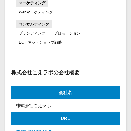
マイナンバー
マーケティング
コピーライ
ニメ・おも
請求書受領サービス>
人事（採用・
Webマーケティング
ティング・
ちゃ
評価・教育）
電子帳簿保存サービス>
ネーミング
芸能・アー
コンサルティング
写真撮影
ティスト・
予算管理システム>
会計ソフト>
タレントマネ
ブランディング
プロモーション
音楽
映像制作
ジメントシステ
会計システム>
EC・ネットショップ戦略
特徴・強
グラフィッ
ム
み
出張管理システム>
クデザイン
人事評価シス
(2D・3D)
Pマーク取
テム
ファクタリングサービス>
得
アニメーシ
採用管理シス
株式会社こえラボの会社概要
ョン
債権管理システム>
英語での応
テム
対可能
イラスト
eラーニング
債務管理システム>
アワード表
ロゴ制作
（システム）
会社名
彰歴あり
固定資産管理システム>
デジタルカ
eラーニング
株式会社こえラボ
全国対応可
タログ・電
（コンテンツ）
経理アウトソーシング>
子書籍
創業10年以
DX人材研修サ
URL
振込代行サービス>
上
コンサル
ービス
スタッフ数
ティング
リファレンス