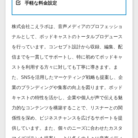
健康管理IoTサービス>
労務管理シス
手軽な料金設定
介護・福
長崎県
デジタルカタログ・電子書籍>
ネットワー
テム
芸能・アーティスト・音楽>
祉・老人ホ
外国人就労システム>
熊本県
ク構築・保
コンサルティング
人事管理シス
ーム
特徴・強み
大分県
守・運用
産業保健サービス>
Web戦略/企画>
テム
株式会社こえラボは、音声メディアのプロフェッショ
製薬
Pマーク取得>
宮崎県
情シス・社
年末調整シス
ナルとして、ポッドキャストのトータルプロデュース
マイナンバー>
動物病院
ブランディング>
内IT支援
鹿児島県
英語での応対可能>
テム
不動産・マ
を行っています。コンセプト設計から収録、編集、配
AWS
人事（採用・評価・教育）
プロモーション>
沖縄県
健康管理シス
ンション
アワード表彰歴あり>
(Amazon
タレントマネジメントシステム>
信までを一貫してサポートし、特に初めてポッドキャ
テム
対応地域
EC・ネットショップ戦略>
建設・工務
Web
全国対応可>
創業10年以上>
ストを利用する方々に対しても丁寧に導きます。ま
ストレスチェ
人事評価システム>
店・住宅・
Services)
SEO対策>
ックサービス
国外
リフォーム
た、SNSを活用したマーケティング戦略も提案し、企
スタッフ数20人以上>
運用代行
採用管理システム>
シフト管理シ
EFO(入力フォーム最適化)>
ホテル・旅
業のブランディングや集客の向上を図ります。ポッド
スタッフ数50人以上>
ステム
eラーニング（システム）>
館
リスティン
コンバージョン率改善>
SNS>
キャストの特性を活かし、企業や個人が声で伝える魅
業務可視化ツ
アジャイル開発>
UI/UXに強い>
旅行・観光
グ広告運用
eラーニング（コンテンツ）>
ール
力的なコンテンツを構築することで、リスナーとの関
事業戦略>
代行
スポーツ・
保守/運用も対応>
給与計算ソフ
DX人材研修サービス>
係性を深め、ビジネスチャンスを広げるサポートを提
アウトドア
求人広告運
マーケティング
ト
要件定義から対応>
用代行
銀行・地
供しています。また、個々のニーズに合わせたカスタ
リファレンスチェックサービス>
Webマーケティング>
給与前払いサ
銀・証券
Indeed運用
レベニューシェア可能>