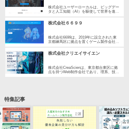
自動音声応答システム(IVR)>
株式会社ユーザーローカルは、ビッグデー
株主総会ツー
タと人工知能（AI）を駆使して世界を進化
ル
させることを経営理念とする、日本を代表
AI自動電話応答>
する技術ベンチャー企業です。国内...
ISMS管理ツー
株式会社６６９９
コールセンター音声認識>
ル
株式会社6699は、2019年に設立された東
リーガルリサ
カスタマーサクセスツール>
京都練馬区に拠点を置くゲーム製作会社で
ーチサービス
す。同社はHTML5ゲームポータルサイト
「6699.jp」の開発・運営を行い、イン
ITサービスマネジメントツール>
安否確認サー
株式会社クリエイサイエン
タ...
ビス
問い合わせ管理システム>
株式会社CreaScienは、東京都台東区に拠
クラウドPBX
点を持つWeb制作会社であり、理系、技
遠隔サポートツール>
オンラインア
術、そしてWeb3の領域での強みを活かし
たクリエイティブ制作を行っています。
シスタント
コールセンター代行サービス>
独...
会議室予約シ
通話録音・解析システム>
ステム
特集記事
販売管理シス
チャットボット>
FAQシステム>
テム
コミュニケーション
SFAツール
オンラインストレージ（ファイル