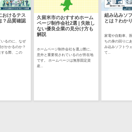
CRMツール
共有）>
セールス
ファイル転送サービス>
におけるテス
組み込みソ
DX（SFA/MA）
久留米市のおすすめホーム
は？品質確認
とは？わか
ページ制作会社2選 | 失敗し
遠隔接客ツー
文書管理システム>
Web電話帳>
ない優良企業の見分け方も
ル
解説
家電や自動車、
会議効率化ツール>
オンライン商
ているのに、なぜ
ちの身の回りに
談ツール
用がかかるのか？
み込みソフトウ
ホームページ制作会社を選ぶ際に、
ナレッジ共有ツール>
注する際、この
て...
意外と重要視されているのが所在地
セールスイネ
です。 ホームページは無形固定資
バーチャルオフィスツール>
ーブルメントツ
産...
ール
ビジネスチャット>
名刺管理サー
デジタルサイネージソフト>
ビス
インサイドセ
オンライン校正ツール>
ールス代行サー
グループウェア>
社内SNS>
ビス
マーケティン
Web会議システム>
グ
プロジェクト管理ツール>
メール配信シ