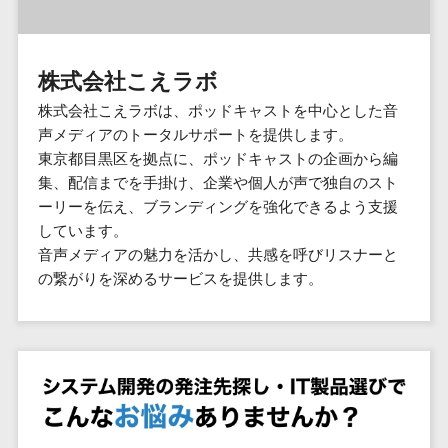
群馬県
PM
家電・電子機器>
フレームワーク
会員システム>
予約システム>
生活用品・
HubSpot>
kintone>
PMSシステム>
広島県>
山口県>
徳島県>
生産管理シス
埼玉県
文房具
基幹システ
飲食店・レストラン>
スマホアプリ開発>
OBIC製品>
テム
地図・位置情報・GPSシステム>
SpringFramework
千葉県
ム(ERP)
ファッショ
香川県>
愛媛県>
高知県>
株式会社こえラボ
工程管理シス
流通・小売>
SpringBoot
ン・アパレ
データベース構築>
東京都
顧客管理シ
店舗システム>
福岡県>
佐賀県>
長崎県>
テム
ル (1785)
株式会社こえラボは、ポッドキャストを中心とした音
ステム
Laravel
神奈川県
商業施設・テーマパーク・複合施
AWSサーバー構築>
オーダーエントリーシステム>
原価管理シス
声メディアのトータルサポートを提供します。
(CRM)
ペット
熊本県>
大分県>
宮崎県>
CakePHP
新潟県
設>
テム
東京都目黒区を拠点に、ポッドキャストの企画から編
経理/会計シ
Azureサーバー構築>
農園・農業
Ruby on Rails
映像・動画システム>
富山県
鹿児島県>
沖縄県>
集、配信までを手掛け、企業や個人が声で独自のスト
倉庫管理シス
美容室・サロン>
ステム
NPO・官公
Node.js
石川県
Linuxサーバー構築>
ーリーを伝え、ブランディングを強化できるよう支援
テム
シミュレーションシステム>
在庫管理シ
対応地域
庁
エステ・ネイル>
化粧品>
Django
福井県
しています。
需要予測シス
ステム
ネットワーク構築・保守・運用>
国外>
イベント・
オークションシステム>
音声メディアの魅力を活かし、共感を呼びリスナーと
AngularJS
山梨県
テム
ブライダル>
病院>
POSシステ
キャンペー
の繋がりを深めるサービスを提供します。
情シス・社内IT支援>
React
長野県
人事（労務管理）
ム
WEBサービ
ン
クリニック>
歯科医院>
勤怠管理システム>
Vue.js
岐阜県
ス
AWS (Amazon Web Services)>
勤怠管理シ
自動車・バ
NuxtJS
整体・整骨院>
静岡県
マッチングシ
ステム
イク
労務管理システム>
運用代行
ステム
ReactNative
愛知県
生産管理シ
家電・電子
介護・福祉・老人ホーム>
製薬>
リスティング広告運用代行>
人事管理システム>
予約システム
ステム
Flutter
三重県
機器
動物病院 >
求人広告運用代行>
会員システム
マッチング
滋賀県
飲食店・レ
年末調整システム>
構築