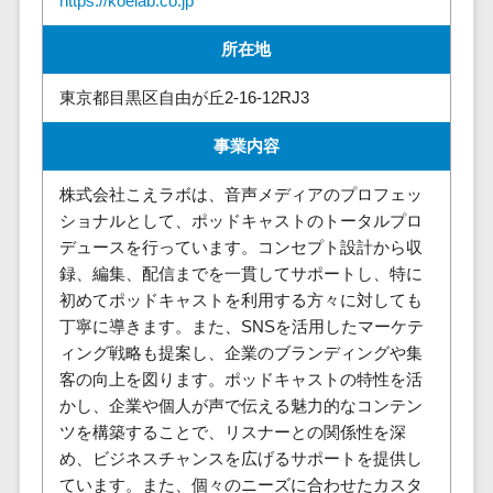
https://koelab.co.jp
請求代行サービス>
20人以上
チェックサービ
送金サービス>
所在地
Web戦略/企
スタッフ数
ス
画
50人以上
従業員満足度
税務申告システム>
東京都目黒区自由が丘2-16-12RJ3
ブランディ
アジャイル
調査・人材定着
法務・総務
ング
開発
化ツール
事業内容
電子契約システム>
プロモーシ
UI/UXに強
1on1ツール
ョン
い
株式会社こえラボは、音声メディアのプロフェッ
適性検査サー
契約書レビューシステム>
ショナルとして、ポッドキャストのトータルプロ
EC・ネット
保守/運用も
ビス
契約書管理システム>
デュースを行っています。コンセプト設計から収
ショップ戦
対応
Web面接シス
録、編集、配信までを一貫してサポートし、特に
略
要件定義か
テム
反社チェックツール>
初めてポッドキャストを利用する方々に対しても
SEO対策
ら対応
エンゲージメ
丁寧に導きます。また、SNSを活用したマーケテ
受付システム>
EFO(入力フ
レベニュー
ントツール
ィング戦略も提案し、企業のブランディングや集
ォーム最適
シェア可能
座席管理システム>
ダイレクトリ
客の向上を図ります。ポッドキャストの特性を活
化)
クルーティング
予算管理
かし、企業や個人が声で伝える魅力的なコンテン
入退室管理システム>
コンバージ
サービス
システム
ツを構築することで、リスナーとの関係性を深
ョン率改善
採用代行サー
め、ビジネスチャンスを広げるサポートを提供し
CO2排出量管理システム>
SNS
～100万円
ビス
ています。また、個々のニーズに合わせたカスタ