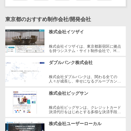
DM発送サービス>
EFOツール>
テム
法務・総務
LP作成サービス>
東京都のおすすめ制作会社/開発会社
電子契約シス
広告運用代行>
テム
株式会社イツザイ
契約書レビュ
Webアンケートシステム>
ーシステム
株式会社イツザイは、東京都新宿区に拠点
Web接客ツール>
MAツール>
を持つシステム・サイト制作会社で、HP
契約書管理シ
制作、WEB集客コンサルティング、メデ
ィア運営の3つの事業を軸にサービスを
ステム
動画配信システム>
ダブルバンク株式会社
提...
反社チェック
SNS管理ツール>
ツール
株式会社ダブルバンクは、関わる全ての
人々が成長し、幸せになるグループカンパ
受付システム
LINEマーケティングツール>
ニーを目指した企業です。東京都調布市に
所在し、WEB制作やマーケティング、
座席管理シス
株式会社ビッグサン
さ...
SEOツール>
MEOツール>
テム
イベント管理システム>
株式会社ビッグサンは、クレジットカード
入退室管理シ
決済代行をはじめとする多様な決済手段を
ステム
提供する企業です。2001年に設立され、
カスタマーサポート
東京都三鷹市に本社を構えています。...
CO2排出量管
株式会社ユーザーローカル
コールセンターCRM>
理システム