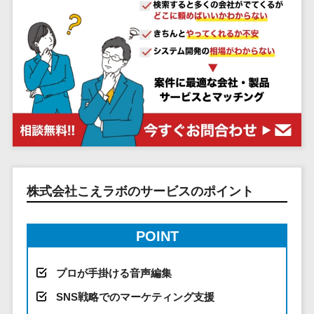
システム
ストラン
PMSシステム
AWS構築
京都府
不動産・マンション>
Indeed運用代行>
SNS運用>
健康管理システム>
ポータルサ
流通・小売
地図・位置情
Linux構築
大阪府
建設・工務店・住宅・リフォーム>
LINE運用代行>
イト(データ
報・GPSシステ
ストレスチェックサービス>
商業施設・
WindowsServer構
兵庫県
ベース型)
ム
テーマパー
ホテル・旅館>
旅行・観光>
築
YouTube運用代行>
奈良県
シフト管理システム>
会員システ
ク・複合施
店舗システム
Azure構築
和歌山県
スポーツ・アウトドア>
WordPress構築・運用>
ム
設
業務可視化ツール>
オーダーエン
Oracle
鳥取県
予約システ
美容室・サ
トリーシステム
銀行・地銀・証券>
保険>
コンテンツ制作
給与計算ソフト>
パッケージ
島根県
ム
ロン
映像・動画シ
コンテンツ制作>
ライティング>
SAP
税理士・会計士>
弁護士>
岡山県
スマホアプ
エステ・ネ
給与前払いサービス>
ステム
編集・校正>
インタビュー>
Salesforce
リ開発
広島県
イル
シミュレーシ
社労士>
行政書士>
給与計算アウトソーシング>
Access
データベー
山口県
化粧品
ョンシステム
株式会社こえラボのサービスのポイント
コピーライティング・ネーミング>
大学・高校・専門学校>
ス構築
HubSpot
年末調整アウトソーシング>
徳島県
ブライダル
オークション
写真撮影>
映像制作>
AWSサーバ
kintone
システム
香川県
学習塾・予備校>
病院
福利厚生アウトソーシング>
POINT
ー構築
OBIC製品
グラフィックデザイン(2D・3D)>
愛媛県
人事（労務管
クリニック
保育園・幼稚園>
Azureサー
フリーランス管理システム>
理）
高知県
歯科医院
アニメーション>
イラスト>
プロが手掛ける音声編集
バー構築
葬儀・墓石・仏壇>
お寺・神社>
勤怠管理シス
福岡県
整体・整骨
社宅管理サービス>
SNS戦略でのマーケティング支援
Linuxサー
テム
ロゴ制作>
院
佐賀県
ゲーム・アニメ・おもちゃ>
バー構築