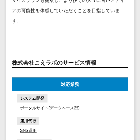
マイズプランも提案し、より多くの人々に音声メディ
ービス
従業員満足度調査・人材定着化ツ
インフルエンサーマーケティング>
代行
保険
ール>
給与計算アウ
アの可能性を体感していただくことを目指していま
予算管理システム
SNS運用
税理士・会
コンテンツマーケティング>
トソーシング
～100万円以下>
101～200万円>
す。
計士
1on1ツール>
LINE運用代
年末調整アウ
SNSマーケティング>
行
弁護士
201～300万円>
301～500万円>
トソーシング
適性検査サービス>
YouTube運
社労士
動画マーケティング>
福利厚生アウ
501～1000万円>
用代行
Web面接システム>
行政書士
トソーシング
ゲーム
WordPress
1000～1500万円>
大学・高
エンゲージメントツール>
ソーシャルゲーム>
フリーランス
株式会社こえラボのサービス情報
構築・運用
校・専門学
管理システム
1500～5000万円>
ダイレクトリクルーティングサー
コンシューマーゲーム>
校
コンテン
社宅管理サー
ビス>
ツ制作
5001～10000万円>
学習塾・予
ビス
その他
対応業務
コンテンツ
備校
採用代行サービス>
Web3.0>
AI>
AR/VR>
IoT>
健康管理IoTサ
10000万円以上>
制作
保育園・幼
システム開発
ービス
経理・会計・財務
補助金・助成金サポート>
ライティン
稚園
ポータルサイト(データベース型)
外国人就労シ
経費精算システム>
グ
葬儀・墓
ステム
運用代行
編集・校正
石・仏壇
Web請求書システム>
産業保健サー
インタビュ
お寺・神社
SNS運用
ビス
帳票発行サービス>
ー
ゲーム・ア