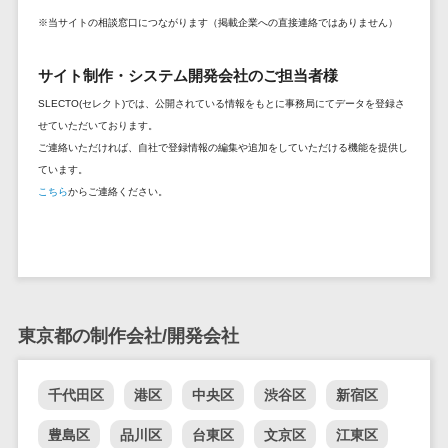
セールスイネーブルメントツール>
ゲーム
テム
※当サイトの相談窓口につながります（掲載企業への直接連絡ではありません）
コンシュー
ファクタリン
名刺管理サービス>
マーゲーム
グサービス
サイト制作・システム開発会社のご担当者様
インサイドセールス代行サービス>
その他
債権管理シス
SLECTO(セレクト)では、公開されている情報をもとに事務局にてデータを登録さ
Web3.0
テム
せていただいております。
マーケティング
ご連絡いただければ、自社で登録情報の編集や追加をしていただける機能を提供し
AI
メール配信システム>
債務管理シス
ています。
テム
AR/VR
デジタル資産管理システム>
こちら
からご連絡ください。
固定資産管理
IoT
システム
商品情報管理システム>
補助金・助
経理アウトソ
成金サポー
チケット管理システム>
ーシング
ト
SNSキャンペーンツール>
振込代行サー
東京都の制作会社/開発会社
ビス
予約管理システム>
請求代行サー
広告効果測定ツール>
ビス
千代田区
港区
中央区
渋谷区
新宿区
送金サービス
リード獲得ツール>
豊島区
品川区
台東区
文京区
江東区
税務申告シス