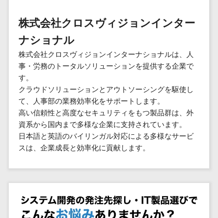
群馬県
PM
家電・電子機器>
フレームワーク
会員システム>
予約システム>
生活用品・
HubSpot>
kintone>
PMSシステム>
広島県>
山口県>
徳島県>
生産管理シス
埼玉県
文房具
基幹システ
株式会社クロスヴィジョンインター
飲食店・レストラン>
スマホアプリ開発>
OBIC製品>
テム
地図・位置情報・GPSシステム>
SpringFramework
千葉県
ム(ERP)
ファッショ
香川県>
愛媛県>
高知県>
ナショナル
工程管理シス
流通・小売>
SpringBoot
ン・アパレ
データベース構築>
東京都
顧客管理シ
店舗システム>
福岡県>
佐賀県>
長崎県>
テム
ル (1785)
株式会社クロスヴィジョンインターナショナルは、人
ステム
Laravel
神奈川県
商業施設・テーマパーク・複合施
AWSサーバー構築>
オーダーエントリーシステム>
原価管理シス
事・労務のトータルソリューションを提供する企業で
(CRM)
ペット
熊本県>
大分県>
宮崎県>
CakePHP
新潟県
設>
テム
す。
経理/会計シ
Azureサーバー構築>
農園・農業
Ruby on Rails
映像・動画システム>
富山県
鹿児島県>
沖縄県>
クラウドソリューションとアウトソーシングを駆使し
倉庫管理シス
美容室・サロン>
ステム
NPO・官公
Node.js
石川県
Linuxサーバー構築>
て、人事部の業務効率化をサポートします。
テム
シミュレーションシステム>
在庫管理シ
対応地域
庁
エステ・ネイル>
化粧品>
Django
福井県
高い信頼性と高度なセキュリティをもつ製品群は、外
需要予測シス
ステム
ネットワーク構築・保守・運用>
国外>
イベント・
オークションシステム>
資系から国内まで多様な企業に支持されています。
AngularJS
山梨県
テム
ブライダル>
病院>
POSシステ
キャンペー
日本語と英語のバイリンガル対応による多様なサービ
情シス・社内IT支援>
React
長野県
人事（労務管理）
ム
WEBサービ
ン
スは、企業成長と効率化に貢献します。
クリニック>
歯科医院>
勤怠管理システム>
Vue.js
岐阜県
ス
AWS (Amazon Web Services)>
勤怠管理シ
自動車・バ
NuxtJS
整体・整骨院>
静岡県
マッチングシ
ステム
イク
労務管理システム>
運用代行
ステム
ReactNative
愛知県
生産管理シ
家電・電子
介護・福祉・老人ホーム>
製薬>
リスティング広告運用代行>
人事管理システム>
予約システム
ステム
Flutter
三重県
機器
動物病院 >
求人広告運用代行>
会員システム
マッチング
滋賀県
飲食店・レ
年末調整システム>
構築