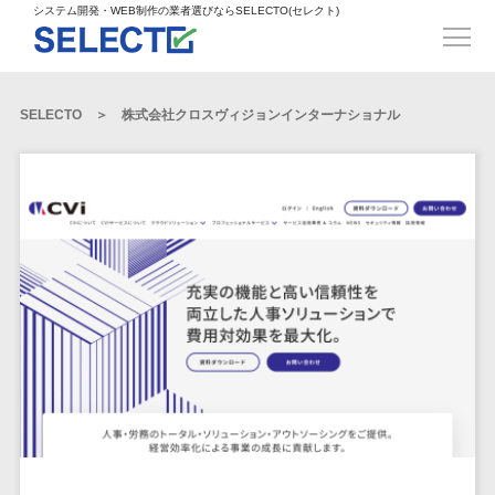
得意業界
ECサイト構築>
ECカートシステム>
システム開発・WEB制作の業者選びならSELECTO(セレクト)
都道府県
SpringFramework>
SpringBoot>
人材>
製造業>
システム開発
北海道>
青森県>
岩手県>
販売管理システム>
言語・スキル
対応業務
システムジ
対応地域
得意分
Laravel>
CakePHP>
工業・インフラ・物流>
コンサル・PM>
宮城県>
秋田県>
山形県>
言語
WEBサイ
ャンル
全国
野・特徴
受注・発注管理システム>
Ruby on Rails>
Node.js>
食品・飲料>
IT・Webサービス>
SELECTO
株式会社クロスヴィジョンインターナショナル
基幹システム(ERP)>
ト制作
Python
全国
販売管理・生
得意業界
福島県>
茨城県>
栃木県>
購買管理システム>
LP制作
産管理
Django>
AngularJS>
React>
Java
都道府県
インテリア・雑貨>
顧客管理システム(CRM)>
群馬県>
埼玉県>
千葉県>
ERP（基幹業
人材
オウンドメ
生産管理システム>
PHP
Vue.js>
NuxtJS>
ベビー・キッズ>
経理/会計システム>
務システム）
ディア
製造業
北海道
Ruby
東京都>
神奈川県>
新潟県>
工程管理システム>
在庫管理シス
ReactNative>
Flutter>
採用サイト
工業・イン
生活用品・文房具>
青森県
在庫管理システム>
Swift
富山県>
石川県>
福井県>
テム
フラ・物流
企業サイト
原価管理システム>
岩手県
Perl
構築
ファッション・アパレル (1785)>
POSシステム>
ECカートシス
食品・飲料
WordPress
山梨県>
長野県>
岐阜県>
AWS構築>
Linux構築>
宮城県
C++
倉庫管理システム>
テム
構築
ペット>
農園・農業>
IT・Webサ
勤怠管理システム>
秋田県
Go
静岡県>
愛知県>
三重県>
WindowsServer構築>
販売管理シス
需要予測システム>
ービス
ECサイト構
山形県
NPO・官公庁>
Kotlin
生産管理システム>
テム
築
インテリ
滋賀県>
京都府>
大阪府>
Azure構築>
Oracle>
WEBサービス
福島県
VBA
受注・発注管
ア・雑貨
イベント・キャンペーン>
マッチングシステム>
システム
マッチングシステム>
茨城県
兵庫県>
奈良県>
和歌山県>
パッケージ
iOS
理システム
開発
ベビー・キ
自動車・バイク>
ポータルサイト(データベース型)>
SAP>
Salesforce>
Access>
栃木県
Android
購買管理シス
予約システム>
会員システム>
ッズ
コンサル・
鳥取県>
島根県>
岡山県>
テム