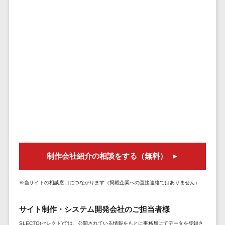
セールスイネーブルメントツール>
ゲーム
テム
コンシュー
ファクタリン
名刺管理サービス>
マーゲーム
グサービス
インサイドセールス代行サービス>
その他
債権管理シス
Web3.0
テム
マーケティング
AI
メール配信システム>
債務管理シス
テム
AR/VR
デジタル資産管理システム>
固定資産管理
IoT
システム
商品情報管理システム>
補助金・助
経理アウトソ
成金サポー
チケット管理システム>
ーシング
ト
SNSキャンペーンツール>
制作会社紹介の相談をする（無料）
振込代行サー
ビス
予約管理システム>
請求代行サー
※当サイトの相談窓口につながります（掲載企業への直接連絡ではありません）
広告効果測定ツール>
ビス
サイト制作・システム開発会社のご担当者様
送金サービス
リード獲得ツール>
税務申告シス
SLECTO(セレクト)では、公開されている情報をもとに事務局にてデータを登録さ