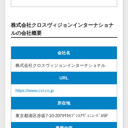
請求代行サービス>
20人以上
チェックサービ
送金サービス>
Web戦略/企
スタッフ数
ス
画
50人以上
従業員満足度
税務申告システム>
株式会社クロスヴィジョンインターナショナ
ブランディ
アジャイル
調査・人材定着
ルの会社概要
法務・総務
ング
開発
化ツール
電子契約システム>
プロモーシ
UI/UXに強
1on1ツール
ョン
い
適性検査サー
契約書レビューシステム>
会社名
EC・ネット
保守/運用も
ビス
契約書管理システム>
ショップ戦
対応
株式会社クロスヴィジョンインターナショナル
Web面接シス
略
要件定義か
テム
反社チェックツール>
URL
SEO対策
ら対応
エンゲージメ
受付システム>
EFO(入力フ
レベニュー
ントツール
https://www.cvi.co.jp
ォーム最適
シェア可能
座席管理システム>
ダイレクトリ
化)
所在地
クルーティング
予算管理
入退室管理システム>
コンバージ
サービス
システム
東京都港区赤坂7-10-20ｱｶｻｶｾﾌﾞﾝｽｱｳﾞｪﾆｭｰﾋﾞﾙ5F
ョン率改善
採用代行サー
CO2排出量管理システム>
SNS
～100万円
ビス