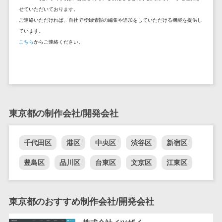
DM発送サービス>
EFOツール>
テム
せていただいております。
ご連絡いただければ、自社で登録情報の編集や追加をしていただける機能を提供し
法務・総務
LP作成サービス>
ています。
電子契約シス
こちら
からご連絡ください。
広告運用代行>
テム
契約書レビュ
Webアンケートシステム>
ーシステム
Web接客ツール>
MAツール>
契約書管理シ
ステム
動画配信システム>
東京都の制作会社/開発会社
反社チェック
SNS管理ツール>
ツール
受付システム
千代田区
港区
中央区
渋谷区
新宿区
LINEマーケティングツール>
座席管理シス
豊島区
品川区
台東区
文京区
江東区
SEOツール>
MEOツール>
テム
イベント管理システム>
入退室管理シ
ステム
東京都のおすすめ制作会社/開発会社
カスタマーサポート
CO2排出量管
コールセンターCRM>
理システム