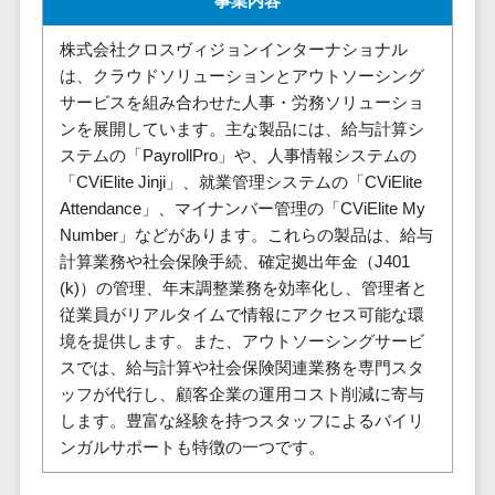
事業内容
株主総会ツール>
以下
事業戦略
経理・会計・
101～200万
株式会社クロスヴィジョンインターナショナル
ISMS管理ツール>
財務
マーケテ
円
は、クラウドソリューションとアウトソーシング
ィング
経費精算シス
リーガルリサーチサービス>
サービスを組み合わせた人事・労務ソリューショ
201～300万
テム
Webマーケ
ンを展開しています。主な製品には、給与計算シ
円
ティング
安否確認サービス>
Web請求書シ
ステムの「PayrollPro」や、人事情報システムの
301～500万
ステム
インフルエ
クラウドPBX>
「CViElite Jinji」、就業管理システムの「CViElite
円
ンサーマー
帳票発行サー
Attendance」、マイナンバー管理の「CViElite My
ケティング
501～1000
ビス
オンラインアシスタント>
Number」などがあります。これらの製品は、給与
万円
コンテンツ
請求書受領サ
計算業務や社会保険手続、確定拠出年金（J401
会議室予約システム>
マーケティ
1000～
ービス
(k)）の管理、年末調整業務を効率化し、管理者と
ング
1500万円
販売管理システム
電子帳簿保存
従業員がリアルタイムで情報にアクセス可能な環
SNSマーケ
SFAツール>
CRMツール>
1500～
サービス
境を提供します。また、アウトソーシングサービ
ティング
5000万円
スでは、給与計算や社会保険関連業務を専門スタ
予算管理シス
セールスDX（SFA/MA）>
動画マーケ
ッフが代行し、顧客企業の運用コスト削減に寄与
5001～
テム
ティング
します。豊富な経験を持つスタッフによるバイリ
10000万円
遠隔接客ツール>
会計ソフト
ンガルサポートも特徴の一つです。
10000万円
ゲーム
会計システム
オンライン商談ツール>
以上
ソーシャル
出張管理シス