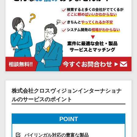
システム
ストラン
PMSシステム
AWS構築
京都府
不動産・マンション>
Indeed運用代行>
SNS運用>
健康管理システム>
ポータルサ
流通・小売
地図・位置情
Linux構築
大阪府
建設・工務店・住宅・リフォーム>
LINE運用代行>
イト(データ
報・GPSシステ
ストレスチェックサービス>
商業施設・
WindowsServer構
兵庫県
ベース型)
ム
テーマパー
ホテル・旅館>
旅行・観光>
築
YouTube運用代行>
奈良県
シフト管理システム>
会員システ
ク・複合施
店舗システム
Azure構築
和歌山県
スポーツ・アウトドア>
WordPress構築・運用>
ム
設
業務可視化ツール>
オーダーエン
Oracle
鳥取県
予約システ
美容室・サ
トリーシステム
銀行・地銀・証券>
保険>
コンテンツ制作
給与計算ソフト>
パッケージ
島根県
ム
ロン
映像・動画シ
コンテンツ制作>
ライティング>
SAP
税理士・会計士>
弁護士>
岡山県
スマホアプ
エステ・ネ
給与前払いサービス>
ステム
編集・校正>
インタビュー>
Salesforce
リ開発
広島県
イル
シミュレーシ
社労士>
行政書士>
給与計算アウトソーシング>
Access
データベー
山口県
化粧品
ョンシステム
コピーライティング・ネーミング>
大学・高校・専門学校>
ス構築
HubSpot
年末調整アウトソーシング>
徳島県
株式会社クロスヴィジョンインターナショナ
ブライダル
オークション
写真撮影>
映像制作>
AWSサーバ
kintone
システム
香川県
ルのサービスのポイント
学習塾・予備校>
病院
福利厚生アウトソーシング>
ー構築
OBIC製品
グラフィックデザイン(2D・3D)>
愛媛県
人事（労務管
クリニック
保育園・幼稚園>
Azureサー
フリーランス管理システム>
理）
高知県
歯科医院
POINT
アニメーション>
イラスト>
バー構築
葬儀・墓石・仏壇>
お寺・神社>
勤怠管理シス
福岡県
整体・整骨
社宅管理サービス>
Linuxサー
テム
ロゴ制作>
院
佐賀県
ゲーム・アニメ・おもちゃ>
バイリンガル対応の豊富な製品
バー構築