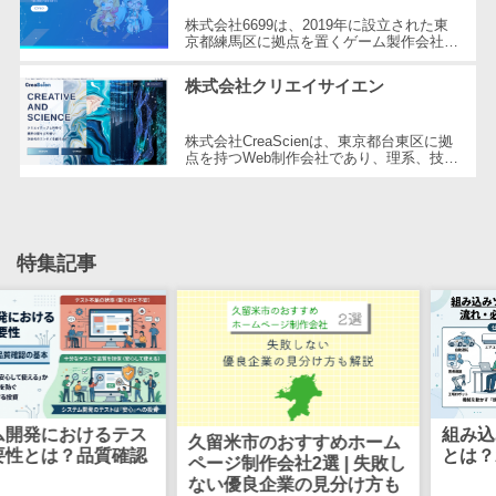
CRMツール
共有）>
株式会社6699は、2019年に設立された東
セールス
京都練馬区に拠点を置くゲーム製作会社で
ファイル転送サービス>
す。同社はHTML5ゲームポータルサイト
DX（SFA/MA）
「6699.jp」の開発・運営を行い、イン
株式会社クリエイサイエン
タ...
遠隔接客ツー
文書管理システム>
Web電話帳>
ル
株式会社CreaScienは、東京都台東区に拠
会議効率化ツール>
オンライン商
点を持つWeb制作会社であり、理系、技
術、そしてWeb3の領域での強みを活かし
談ツール
ナレッジ共有ツール>
たクリエイティブ制作を行っています。
独...
セールスイネ
バーチャルオフィスツール>
ーブルメントツ
特集記事
ール
ビジネスチャット>
名刺管理サー
デジタルサイネージソフト>
ビス
インサイドセ
オンライン校正ツール>
ールス代行サー
グループウェア>
社内SNS>
ビス
におけるテス
組み込みソ
マーケティン
久留米市のおすすめホーム
Web会議システム>
は？品質確認
とは？わか
ページ制作会社2選 | 失敗し
グ
ない優良企業の見分け方も
プロジェクト管理ツール>
メール配信シ