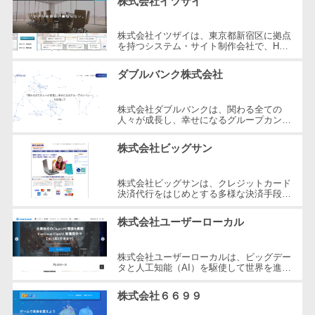
株式会社イツザイ
自動音声応答システム(IVR)>
株主総会ツー
ル
株式会社イツザイは、東京都新宿区に拠点
AI自動電話応答>
を持つシステム・サイト制作会社で、HP
ISMS管理ツー
制作、WEB集客コンサルティング、メデ
ィア運営の3つの事業を軸にサービスを
コールセンター音声認識>
ル
ダブルバンク株式会社
提...
リーガルリサ
カスタマーサクセスツール>
ーチサービス
株式会社ダブルバンクは、関わる全ての
人々が成長し、幸せになるグループカンパ
ITサービスマネジメントツール>
安否確認サー
ニーを目指した企業です。東京都調布市に
所在し、WEB制作やマーケティング、
ビス
株式会社ビッグサン
さ...
問い合わせ管理システム>
クラウドPBX
遠隔サポートツール>
株式会社ビッグサンは、クレジットカード
オンラインア
決済代行をはじめとする多様な決済手段を
シスタント
提供する企業です。2001年に設立され、
コールセンター代行サービス>
東京都三鷹市に本社を構えています。...
株式会社ユーザーローカル
会議室予約シ
通話録音・解析システム>
ステム
株式会社ユーザーローカルは、ビッグデー
販売管理シス
チャットボット>
FAQシステム>
タと人工知能（AI）を駆使して世界を進化
させることを経営理念とする、日本を代表
テム
する技術ベンチャー企業です。国内...
コミュニケーション
株式会社６６９９
SFAツール
オンラインストレージ（ファイル