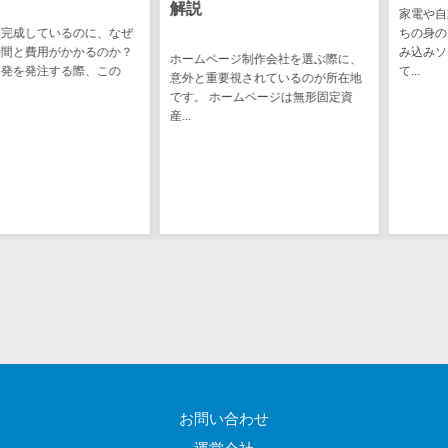
解説
家電や自動車、
ステム
電子証明書サービス
ているのに、なぜ
ちの身の回りに
デジタル資産
用がかかるのか？
み込みソフトウ
電子証明書サービス>
ホームページ制作会社を選ぶ際に、
注する際、この
て...
管理システム
意外と重要視されているのが所在地
データセンター>
クラウド基盤>
です。 ホームページは無形固定資
商品情報管理
産...
システム
クローニングツール>
チケット管理
データセンター監視自動化>
システム
SNSキャンペ
クラウドバックアップ>
ーンツール
デスクトップ仮想化>
予約管理シス
テム
IoT空調制御>
広告効果測定
IoTプラットフォーム>
ツール
リード獲得ツ
IT資産管理ツール>
ール
SaaS管理ツール>
お問い合わせ
DM発送サービ
ス
モバイルデバイス管理>