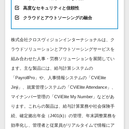
健康管理IoTサービス>
労務管理シス
介護・福
長崎県
デジタルカタログ・電子書籍>
ネットワー
高度なセキュリティと信頼性
テム
芸能・アーティスト・音楽>
祉・老人ホ
外国人就労システム>
熊本県
ク構築・保
コンサルティング
人事管理シス
クラウドとアウトソーシングの融合
ーム
特徴・強み
大分県
守・運用
産業保健サービス>
Web戦略/企画>
テム
製薬
Pマーク取得>
宮崎県
情シス・社
年末調整シス
マイナンバー>
動物病院
ブランディング>
内IT支援
鹿児島県
英語での応対可能>
テム
株式会社クロスヴィジョンインターナショナルは、ク
不動産・マ
AWS
人事（採用・評価・教育）
プロモーション>
沖縄県
健康管理シス
ラウドソリューションとアウトソーシングサービスを
ンション
アワード表彰歴あり>
(Amazon
タレントマネジメントシステム>
テム
対応地域
EC・ネットショップ戦略>
建設・工務
組み合わせた人事・労務ソリューションを展開してい
Web
全国対応可>
創業10年以上>
ストレスチェ
人事評価システム>
店・住宅・
Services)
ます。主な製品には、給与計算システムの
SEO対策>
ックサービス
国外
リフォーム
スタッフ数20人以上>
運用代行
採用管理システム>
シフト管理シ
「PayrollPro」や、人事情報システムの「CViElite
EFO(入力フォーム最適化)>
ホテル・旅
スタッフ数50人以上>
ステム
eラーニング（システム）>
館
Jinji」、就業管理システムの「CViElite Attendance」、
リスティン
コンバージョン率改善>
SNS>
業務可視化ツ
アジャイル開発>
UI/UXに強い>
旅行・観光
グ広告運用
マイナンバー管理の「CViElite My Number」などがあ
eラーニング（コンテンツ）>
ール
事業戦略>
代行
スポーツ・
保守/運用も対応>
ります。これらの製品は、給与計算業務や社会保険手
給与計算ソフ
DX人材研修サービス>
アウトドア
求人広告運
マーケティング
ト
続、確定拠出年金（J401(k)）の管理、年末調整業務を
要件定義から対応>
用代行
銀行・地
リファレンスチェックサービス>
Webマーケティング>
給与前払いサ
効率化し、管理者と従業員がリアルタイムで情報にア
銀・証券
Indeed運用
レベニューシェア可能>