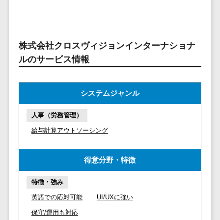
マイナンバー
コピーライ
ニメ・おも
請求書受領サービス>
人事（採用・
ティング・
ちゃ
評価・教育）
電子帳簿保存サービス>
ネーミング
芸能・アー
株式会社クロスヴィジョンインターナショナ
写真撮影
ティスト・
予算管理システム>
会計ソフト>
タレントマネ
ルのサービス情報
音楽
映像制作
ジメントシステ
会計システム>
特徴・強
グラフィッ
ム
み
出張管理システム>
クデザイン
人事評価シス
システムジャンル
(2D・3D)
Pマーク取
テム
ファクタリングサービス>
得
アニメーシ
人事（労務管理）
採用管理シス
ョン
債権管理システム>
英語での応
テム
給与計算アウトソーシング
対可能
イラスト
eラーニング
債務管理システム>
アワード表
ロゴ制作
（システム）
得意分野・特徴
彰歴あり
固定資産管理システム>
デジタルカ
eラーニング
全国対応可
タログ・電
（コンテンツ）
特徴・強み
経理アウトソーシング>
子書籍
創業10年以
DX人材研修サ
英語での応対可能
UI/UXに強い
振込代行サービス>
上
コンサル
ービス
保守/運用も対応
スタッフ数
ティング
リファレンス