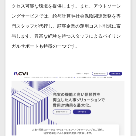
ービス
従業員満足度調査・人材定着化ツ
インフルエンサーマーケティング>
代行
保険
クセス可能な環境を提供します。また、アウトソーシ
ール>
給与計算アウ
予算管理システム
SNS運用
税理士・会
コンテンツマーケティング>
ングサービスでは、給与計算や社会保険関連業務を専
トソーシング
～100万円以下>
101～200万円>
計士
1on1ツール>
LINE運用代
年末調整アウ
門スタッフが代行し、顧客企業の運用コスト削減に寄
SNSマーケティング>
行
弁護士
201～300万円>
301～500万円>
トソーシング
適性検査サービス>
与します。豊富な経験を持つスタッフによるバイリン
YouTube運
社労士
動画マーケティング>
福利厚生アウ
501～1000万円>
用代行
Web面接システム>
ガルサポートも特徴の一つです。
行政書士
トソーシング
ゲーム
WordPress
1000～1500万円>
大学・高
エンゲージメントツール>
ソーシャルゲーム>
フリーランス
構築・運用
校・専門学
管理システム
1500～5000万円>
ダイレクトリクルーティングサー
コンシューマーゲーム>
校
コンテン
社宅管理サー
ビス>
ツ制作
5001～10000万円>
学習塾・予
ビス
その他
コンテンツ
備校
採用代行サービス>
Web3.0>
AI>
AR/VR>
IoT>
健康管理IoTサ
10000万円以上>
制作
保育園・幼
ービス
経理・会計・財務
補助金・助成金サポート>
ライティン
稚園
外国人就労シ
経費精算システム>
グ
葬儀・墓
ステム
編集・校正
石・仏壇
Web請求書システム>
産業保健サー
インタビュ
お寺・神社
ビス
帳票発行サービス>
ー
ゲーム・ア