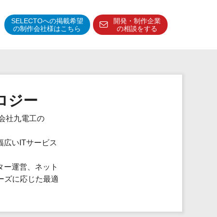
SELECTOへの掲載希望
開発・制作企業
の制作会社様はこちら
の相談をする
得意分野・特徴
得意業界
ロジー
特徴・強み
予算管理システム
式会社九電工の
広いITサービス
ター運営、ネット
ーズに応じた最適