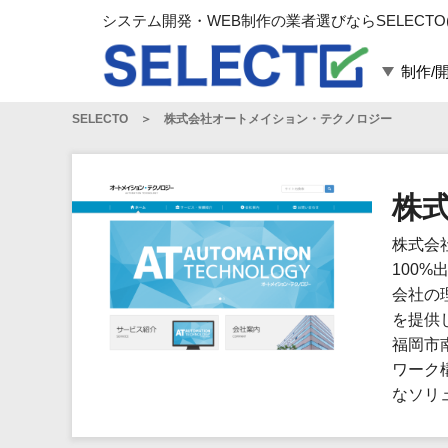
システム開発・WEB制作の業者選びならSELECTO
制作/
SELECTO
株式会社オートメイション・テクノロジー
言語・スキル
対応業務
言語
WEBサイト制作
フレームワーク
システム開発
株
構築
運用代行
株式会
パッケージ
コンテンツ制作
100
コンサルティング
会社の
マーケティング
を提供
ゲーム
福岡市
ワーク
その他
なソリ