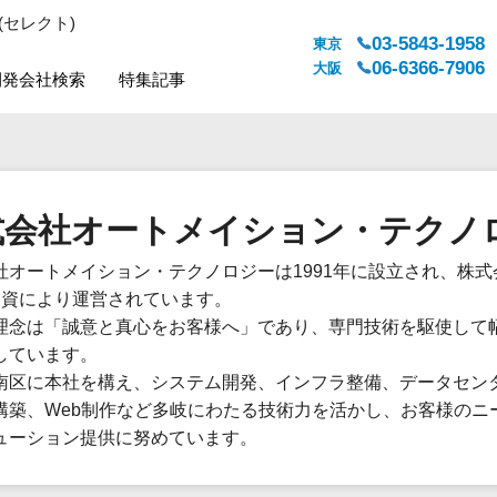
(セレクト)
03-5843-1958
東京
06-6366-7906
大阪
開発会社検索
特集記事
システムジャンル
対応地域
販売管理・生産管理
全国
式会社オートメイション・テクノ
WEBサービス
都道府県
人事（労務管理）
対応地域
社オートメイション・テクノロジーは1991年に設立され、株
人事（採用・評価・教育）
%出資により運営されています。
経理・会計・財務
理念は「誠意と真心をお客様へ」であり、専門技術を駆使して幅
法務・総務
しています。
販売管理システム
南区に本社を構え、システム開発、インフラ整備、データセン
構築、Web制作など多岐にわたる技術力を活かし、お客様のニ
マーケティング
ューション提供に努めています。
カスタマーサポート
コミュニケーション