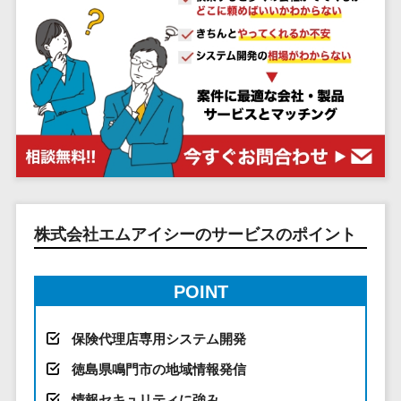
システム
ストラン
PMSシステム
AWS構築
京都府
不動産・マンション>
Indeed運用代行>
SNS運用>
健康管理システム>
ポータルサ
流通・小売
地図・位置情
Linux構築
大阪府
建設・工務店・住宅・リフォーム>
LINE運用代行>
イト(データ
報・GPSシステ
ストレスチェックサービス>
商業施設・
WindowsServer構
兵庫県
ベース型)
ム
テーマパー
ホテル・旅館>
旅行・観光>
築
YouTube運用代行>
奈良県
シフト管理システム>
会員システ
ク・複合施
店舗システム
Azure構築
和歌山県
スポーツ・アウトドア>
WordPress構築・運用>
ム
設
業務可視化ツール>
オーダーエン
Oracle
鳥取県
予約システ
美容室・サ
トリーシステム
銀行・地銀・証券>
保険>
コンテンツ制作
給与計算ソフト>
パッケージ
島根県
ム
ロン
映像・動画シ
コンテンツ制作>
ライティング>
SAP
税理士・会計士>
弁護士>
岡山県
スマホアプ
エステ・ネ
給与前払いサービス>
ステム
編集・校正>
インタビュー>
Salesforce
リ開発
広島県
イル
シミュレーシ
社労士>
行政書士>
給与計算アウトソーシング>
株式会社エムアイシーのサービスのポイント
Access
データベー
山口県
化粧品
ョンシステム
コピーライティング・ネーミング>
大学・高校・専門学校>
ス構築
HubSpot
年末調整アウトソーシング>
徳島県
ブライダル
オークション
写真撮影>
映像制作>
AWSサーバ
kintone
システム
香川県
POINT
学習塾・予備校>
病院
福利厚生アウトソーシング>
ー構築
OBIC製品
グラフィックデザイン(2D・3D)>
愛媛県
人事（労務管
クリニック
保育園・幼稚園>
Azureサー
フリーランス管理システム>
理）
保険代理店専用システム開発
高知県
歯科医院
アニメーション>
イラスト>
バー構築
葬儀・墓石・仏壇>
お寺・神社>
勤怠管理シス
福岡県
整体・整骨
社宅管理サービス>
徳島県鳴門市の地域情報発信
Linuxサー
テム
ロゴ制作>
院
佐賀県
ゲーム・アニメ・おもちゃ>
情報セキュリティに強み
バー構築