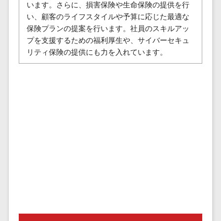
株主総会ツール>
います。さらに、損害保険や生命保険の提供を行
以下
事業戦略
経理・会計・
い、顧客のライフスタイルや予算に応じた最適な
101～200万
ISMS管理ツール>
財務
マーケテ
保険プランの提案を行います。社員のスキルアッ
円
ィング
経費精算シス
プを支援するための福利厚生や、サイバーセキュ
リーガルリサーチサービス>
201～300万
テム
Webマーケ
リティ保険の提供にも力を入れています。
円
ティング
安否確認サービス>
Web請求書シ
301～500万
ステム
インフルエ
クラウドPBX>
円
ンサーマー
帳票発行サー
ケティング
501～1000
ビス
オンラインアシスタント>
万円
コンテンツ
請求書受領サ
会議室予約システム>
マーケティ
1000～
ービス
ング
1500万円
販売管理システム
電子帳簿保存
SNSマーケ
SFAツール>
CRMツール>
1500～
サービス
ティング
5000万円
予算管理シス
セールスDX（SFA/MA）>
動画マーケ
5001～
テム
ティング
10000万円
遠隔接客ツール>
会計ソフト
10000万円
ゲーム
会計システム
オンライン商談ツール>
以上
ソーシャル
出張管理シス