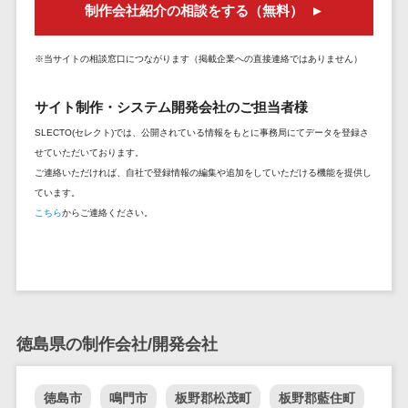
制作会社紹介の相談をする（無料）
セールスイネーブルメントツール>
ゲーム
テム
コンシュー
ファクタリン
名刺管理サービス>
マーゲーム
※当サイトの相談窓口につながります（掲載企業への直接連絡ではありません）
グサービス
インサイドセールス代行サービス>
その他
債権管理シス
サイト制作・システム開発会社のご担当者様
Web3.0
テム
マーケティング
SLECTO(セレクト)では、公開されている情報をもとに事務局にてデータを登録さ
AI
メール配信システム>
債務管理シス
せていただいております。
テム
AR/VR
ご連絡いただければ、自社で登録情報の編集や追加をしていただける機能を提供し
デジタル資産管理システム>
固定資産管理
IoT
ています。
システム
商品情報管理システム>
こちら
からご連絡ください。
補助金・助
経理アウトソ
成金サポー
チケット管理システム>
ーシング
ト
SNSキャンペーンツール>
振込代行サー
ビス
予約管理システム>
請求代行サー
徳島県の制作会社/開発会社
広告効果測定ツール>
ビス
送金サービス
リード獲得ツール>
徳島市
鳴門市
板野郡松茂町
板野郡藍住町
税務申告シス