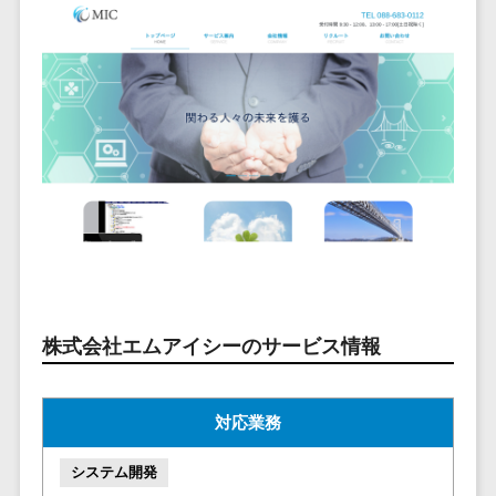
ービス
従業員満足度調査・人材定着化ツ
インフルエンサーマーケティング>
代行
保険
ール>
給与計算アウ
予算管理システム
SNS運用
税理士・会
コンテンツマーケティング>
トソーシング
～100万円以下>
101～200万円>
計士
1on1ツール>
LINE運用代
年末調整アウ
SNSマーケティング>
行
弁護士
201～300万円>
301～500万円>
トソーシング
適性検査サービス>
YouTube運
社労士
動画マーケティング>
福利厚生アウ
501～1000万円>
用代行
Web面接システム>
行政書士
トソーシング
ゲーム
WordPress
1000～1500万円>
大学・高
エンゲージメントツール>
ソーシャルゲーム>
フリーランス
構築・運用
校・専門学
管理システム
1500～5000万円>
ダイレクトリクルーティングサー
コンシューマーゲーム>
校
コンテン
社宅管理サー
ビス>
ツ制作
5001～10000万円>
学習塾・予
ビス
その他
コンテンツ
備校
採用代行サービス>
Web3.0>
AI>
AR/VR>
IoT>
健康管理IoTサ
10000万円以上>
制作
保育園・幼
株式会社エムアイシーのサービス情報
ービス
経理・会計・財務
補助金・助成金サポート>
ライティン
稚園
外国人就労シ
経費精算システム>
グ
葬儀・墓
ステム
対応業務
編集・校正
石・仏壇
Web請求書システム>
産業保健サー
インタビュ
お寺・神社
ビス
システム開発
帳票発行サービス>
ー
ゲーム・ア