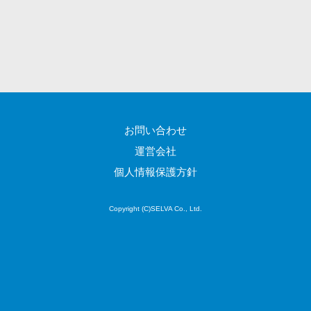
CRMツール
共有）>
セールス
ファイル転送サービス>
DX（SFA/MA）
遠隔接客ツー
文書管理システム>
Web電話帳>
ル
会議効率化ツール>
オンライン商
談ツール
ナレッジ共有ツール>
お問い合わせ
セールスイネ
バーチャルオフィスツール>
ーブルメントツ
運営会社
ール
ビジネスチャット>
個人情報保護方針
名刺管理サー
デジタルサイネージソフト>
ビス
Copyright (C)SELVA Co., Ltd.
インサイドセ
オンライン校正ツール>
ールス代行サー
グループウェア>
社内SNS>
ビス
マーケティン
Web会議システム>
グ
プロジェクト管理ツール>
メール配信シ