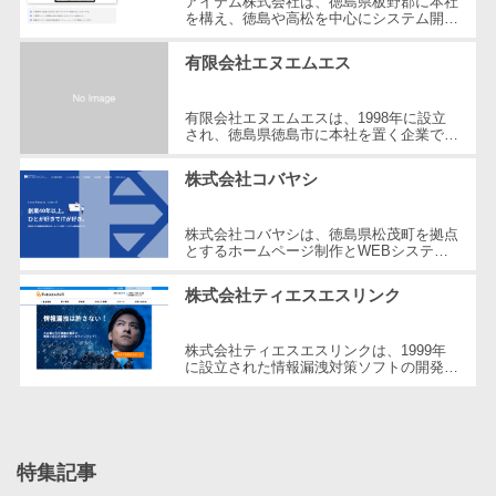
アイテム株式会社は、徳島県板野郡に本社
を構え、徳島や高松を中心にシステム開発
自動音声応答システム(IVR)>
株主総会ツー
を行っている企業です。2018年に設立さ
れた本企業は、ASP.NETやMVC、Java、
ル
有限会社エヌエムエス
AI自動電話応答>
C...
ISMS管理ツー
コールセンター音声認識>
ル
有限会社エヌエムエスは、1998年に設立
され、徳島県徳島市に本社を置く企業で豊
リーガルリサ
富な経験と確かな技術力を持つ。鳴門事業
カスタマーサクセスツール>
所も構え、ネットワークシステムの設...
ーチサービス
株式会社コバヤシ
ITサービスマネジメントツール>
安否確認サー
ビス
株式会社コバヤシは、徳島県松茂町を拠点
問い合わせ管理システム>
とするホームページ制作とWEBシステム
クラウドPBX
開発を専門とする企業です。創業40年以
遠隔サポートツール>
上の歴史を持ち、3,000社以上の企業に
オンラインア
株式会社ティエスエスリンク
対...
シスタント
コールセンター代行サービス>
会議室予約シ
株式会社ティエスエスリンクは、1999年
に設立された情報漏洩対策ソフトの開発・
通話録音・解析システム>
ステム
販売を手掛ける企業です。本社は徳島県徳
島市に位置し、企業向けに高度な情報...
販売管理シス
チャットボット>
FAQシステム>
テム
コミュニケーション
SFAツール
特集記事
オンラインストレージ（ファイル