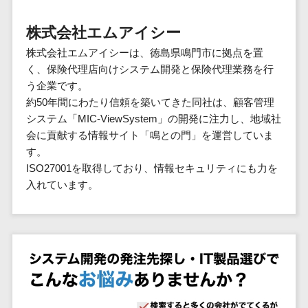
群馬県
PM
家電・電子機器>
フレームワーク
会員システム>
予約システム>
生活用品・
HubSpot>
kintone>
PMSシステム>
広島県>
山口県>
徳島県>
生産管理シス
埼玉県
文房具
基幹システ
株式会社エムアイシー
飲食店・レストラン>
スマホアプリ開発>
OBIC製品>
テム
地図・位置情報・GPSシステム>
SpringFramework
千葉県
ム(ERP)
ファッショ
香川県>
愛媛県>
高知県>
株式会社エムアイシーは、徳島県鳴門市に拠点を置
工程管理シス
流通・小売>
SpringBoot
ン・アパレ
データベース構築>
東京都
顧客管理シ
店舗システム>
く、保険代理店向けシステム開発と保険代理業務を行
福岡県>
佐賀県>
長崎県>
テム
ル (1785)
ステム
Laravel
神奈川県
商業施設・テーマパーク・複合施
う企業です。
AWSサーバー構築>
オーダーエントリーシステム>
原価管理シス
(CRM)
ペット
熊本県>
大分県>
宮崎県>
CakePHP
新潟県
設>
約50年間にわたり信頼を築いてきた同社は、顧客管理
テム
経理/会計シ
Azureサーバー構築>
農園・農業
Ruby on Rails
映像・動画システム>
富山県
システム「MIC-ViewSystem」の開発に注力し、地域社
鹿児島県>
沖縄県>
倉庫管理シス
美容室・サロン>
ステム
NPO・官公
会に貢献する情報サイト「鳴との門」を運営していま
Node.js
石川県
Linuxサーバー構築>
テム
シミュレーションシステム>
在庫管理シ
対応地域
庁
す。
エステ・ネイル>
化粧品>
Django
福井県
需要予測シス
ステム
ネットワーク構築・保守・運用>
国外>
ISO27001を取得しており、情報セキュリティにも力を
イベント・
オークションシステム>
AngularJS
山梨県
テム
ブライダル>
病院>
入れています。
POSシステ
キャンペー
情シス・社内IT支援>
React
長野県
人事（労務管理）
ム
WEBサービ
ン
クリニック>
歯科医院>
勤怠管理システム>
Vue.js
岐阜県
ス
AWS (Amazon Web Services)>
勤怠管理シ
自動車・バ
NuxtJS
整体・整骨院>
静岡県
マッチングシ
ステム
イク
労務管理システム>
運用代行
ステム
ReactNative
愛知県
生産管理シ
家電・電子
介護・福祉・老人ホーム>
製薬>
リスティング広告運用代行>
人事管理システム>
予約システム
ステム
Flutter
三重県
機器
動物病院 >
求人広告運用代行>
会員システム
マッチング
滋賀県
飲食店・レ
年末調整システム>
構築