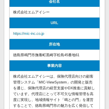
請求代行サービス>
会社名
20人以上
チェックサービ
送金サービス>
Web戦略/企
スタッフ数
ス
株式会社エムアイシー
画
50人以上
従業員満足度
税務申告システム>
URL
ブランディ
アジャイル
調査・人材定着
法務・総務
ング
開発
化ツール
https://mic-inc.co.jp
電子契約システム>
プロモーシ
UI/UXに強
1on1ツール
ョン
い
適性検査サー
所在地
契約書レビューシステム>
EC・ネット
保守/運用も
ビス
契約書管理システム>
徳島県鳴門市撫養町黒崎字松島45番地61
ショップ戦
対応
Web面接シス
略
要件定義か
テム
反社チェックツール>
事業内容
SEO対策
ら対応
エンゲージメ
受付システム>
EFO(入力フ
レベニュー
ントツール
株式会社エムアイシーは、保険代理店向けの顧客
ォーム最適
シェア可能
管理システム「MIC-ViewSystem」の開発と販売
座席管理システム>
ダイレクトリ
化)
を通じ、保険代理店の経営支援やDX推進に貢献し
クルーティング
予算管理
入退室管理システム>
コンバージ
ています。代理店にとって不可欠な情報管理を高
サービス
システム
ョン率改善
度に実現し、地域情報サイト「鳴との門」を運営
採用代行サー
CO2排出量管理システム>
することで、徳島県鳴門市の魅力を広く発信して
SNS
～100万円
ビス