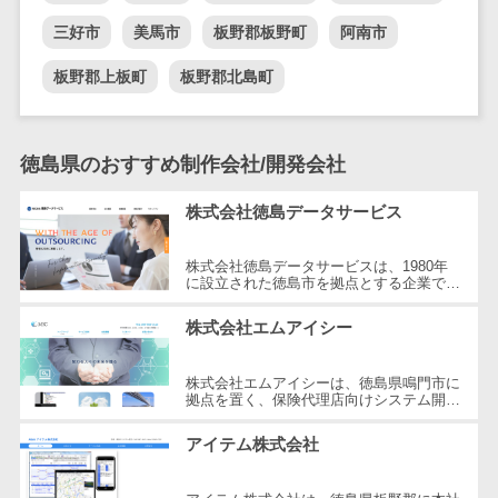
DM発送サービス>
EFOツール>
テム
三好市
美馬市
板野郡板野町
阿南市
法務・総務
LP作成サービス>
板野郡上板町
板野郡北島町
電子契約シス
広告運用代行>
テム
契約書レビュ
Webアンケートシステム>
徳島県のおすすめ制作会社/開発会社
ーシステム
Web接客ツール>
MAツール>
契約書管理シ
株式会社徳島データサービス
ステム
動画配信システム>
反社チェック
株式会社徳島データサービスは、1980年
SNS管理ツール>
に設立された徳島市を拠点とする企業で
ツール
す。テック情報株式会社からデータ入力部
門を分離して創業し、情報化社会におけ...
受付システム
LINEマーケティングツール>
株式会社エムアイシー
座席管理シス
SEOツール>
MEOツール>
テム
株式会社エムアイシーは、徳島県鳴門市に
拠点を置く、保険代理店向けシステム開発
イベント管理システム>
入退室管理シ
と保険代理業務を行う企業です。約50年
間にわたり信頼を築いてきた同社は、...
ステム
アイテム株式会社
カスタマーサポート
CO2排出量管
コールセンターCRM>
理システム