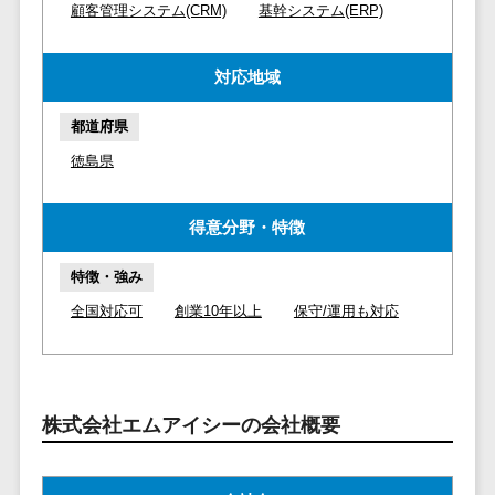
マイナンバー
顧客管理システム(CRM)
基幹システム(ERP)
コピーライ
ニメ・おも
請求書受領サービス>
人事（採用・
ティング・
ちゃ
評価・教育）
電子帳簿保存サービス>
ネーミング
対応地域
芸能・アー
写真撮影
ティスト・
予算管理システム>
会計ソフト>
タレントマネ
都道府県
音楽
映像制作
ジメントシステ
会計システム>
徳島県
特徴・強
グラフィッ
ム
み
出張管理システム>
クデザイン
人事評価シス
(2D・3D)
Pマーク取
得意分野・特徴
テム
ファクタリングサービス>
得
アニメーシ
採用管理シス
特徴・強み
ョン
債権管理システム>
英語での応
テム
対可能
イラスト
全国対応可
創業10年以上
保守/運用も対応
eラーニング
債務管理システム>
アワード表
ロゴ制作
（システム）
彰歴あり
固定資産管理システム>
デジタルカ
eラーニング
全国対応可
タログ・電
（コンテンツ）
経理アウトソーシング>
株式会社エムアイシーの会社概要
子書籍
創業10年以
DX人材研修サ
振込代行サービス>
上
コンサル
ービス
スタッフ数
ティング
リファレンス