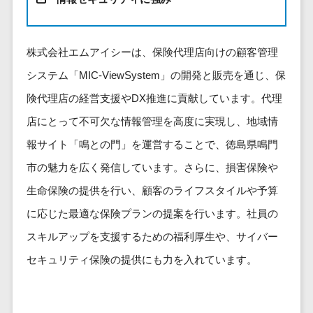
健康管理IoTサービス>
労務管理シス
介護・福
長崎県
デジタルカタログ・電子書籍>
ネットワー
テム
芸能・アーティスト・音楽>
祉・老人ホ
外国人就労システム>
熊本県
ク構築・保
コンサルティング
人事管理シス
ーム
特徴・強み
大分県
株式会社エムアイシーは、保険代理店向けの顧客管理
守・運用
産業保健サービス>
Web戦略/企画>
テム
製薬
Pマーク取得>
宮崎県
情シス・社
システム「MIC-ViewSystem」の開発と販売を通じ、保
年末調整シス
マイナンバー>
動物病院
ブランディング>
内IT支援
鹿児島県
英語での応対可能>
テム
険代理店の経営支援やDX推進に貢献しています。代理
不動産・マ
AWS
人事（採用・評価・教育）
プロモーション>
沖縄県
健康管理シス
ンション
アワード表彰歴あり>
店にとって不可欠な情報管理を高度に実現し、地域情
(Amazon
タレントマネジメントシステム>
テム
対応地域
EC・ネットショップ戦略>
建設・工務
Web
報サイト「鳴との門」を運営することで、徳島県鳴門
全国対応可>
創業10年以上>
ストレスチェ
人事評価システム>
店・住宅・
Services)
SEO対策>
市の魅力を広く発信しています。さらに、損害保険や
ックサービス
国外
リフォーム
スタッフ数20人以上>
運用代行
採用管理システム>
シフト管理シ
生命保険の提供を行い、顧客のライフスタイルや予算
EFO(入力フォーム最適化)>
ホテル・旅
スタッフ数50人以上>
ステム
eラーニング（システム）>
館
に応じた最適な保険プランの提案を行います。社員の
リスティン
コンバージョン率改善>
SNS>
業務可視化ツ
アジャイル開発>
UI/UXに強い>
旅行・観光
グ広告運用
eラーニング（コンテンツ）>
スキルアップを支援するための福利厚生や、サイバー
ール
事業戦略>
代行
スポーツ・
保守/運用も対応>
セキュリティ保険の提供にも力を入れています。
給与計算ソフ
DX人材研修サービス>
アウトドア
求人広告運
マーケティング
ト
要件定義から対応>
用代行
銀行・地
リファレンスチェックサービス>
Webマーケティング>
給与前払いサ
銀・証券
Indeed運用
レベニューシェア可能>