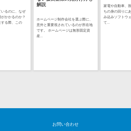
CRMツール
共有）>
解説
家電や自動車、
セールス
ているのに、なぜ
ちの身の回りに
ファイル転送サービス>
DX（SFA/MA）
用がかかるのか？
み込みソフトウ
ホームページ制作会社を選ぶ際に、
注する際、この
て...
遠隔接客ツー
意外と重要視されているのが所在地
文書管理システム>
Web電話帳>
です。 ホームページは無形固定資
ル
産...
会議効率化ツール>
オンライン商
談ツール
ナレッジ共有ツール>
セールスイネ
バーチャルオフィスツール>
ーブルメントツ
ール
ビジネスチャット>
名刺管理サー
デジタルサイネージソフト>
ビス
インサイドセ
オンライン校正ツール>
ールス代行サー
グループウェア>
社内SNS>
ビス
マーケティン
Web会議システム>
グ
お問い合わせ
プロジェクト管理ツール>
メール配信シ