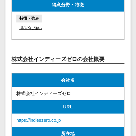
マイナンバー
得意分野・特徴
コピーライ
ニメ・おも
請求書受領サービス>
人事（採用・
ティング・
ちゃ
評価・教育）
電子帳簿保存サービス>
特徴・強み
ネーミング
芸能・アー
UI/UXに強い
写真撮影
ティスト・
予算管理システム>
会計ソフト>
タレントマネ
音楽
映像制作
ジメントシステ
会計システム>
特徴・強
グラフィッ
ム
み
出張管理システム>
クデザイン
人事評価シス
株式会社インディーズゼロの会社概要
(2D・3D)
Pマーク取
テム
ファクタリングサービス>
得
アニメーシ
採用管理シス
ョン
債権管理システム>
英語での応
テム
会社名
対可能
イラスト
eラーニング
債務管理システム>
株式会社インディーズゼロ
アワード表
ロゴ制作
（システム）
彰歴あり
固定資産管理システム>
デジタルカ
eラーニング
URL
全国対応可
タログ・電
（コンテンツ）
経理アウトソーシング>
子書籍
創業10年以
https://indieszero.co.jp
DX人材研修サ
振込代行サービス>
上
コンサル
ービス
所在地
スタッフ数
ティング
リファレンス