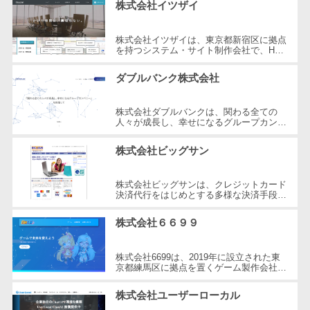
株式会社イツザイ
DM発送サービス>
EFOツール>
テム
法務・総務
LP作成サービス>
株式会社イツザイは、東京都新宿区に拠点
を持つシステム・サイト制作会社で、HP
電子契約シス
制作、WEB集客コンサルティング、メデ
広告運用代行>
テム
ィア運営の3つの事業を軸にサービスを
ダブルバンク株式会社
提...
契約書レビュ
Webアンケートシステム>
ーシステム
株式会社ダブルバンクは、関わる全ての
Web接客ツール>
MAツール>
人々が成長し、幸せになるグループカンパ
契約書管理シ
ニーを目指した企業です。東京都調布市に
ステム
所在し、WEB制作やマーケティング、
動画配信システム>
株式会社ビッグサン
さ...
反社チェック
SNS管理ツール>
ツール
株式会社ビッグサンは、クレジットカード
決済代行をはじめとする多様な決済手段を
受付システム
LINEマーケティングツール>
提供する企業です。2001年に設立され、
東京都三鷹市に本社を構えています。...
座席管理シス
株式会社６６９９
SEOツール>
MEOツール>
テム
イベント管理システム>
入退室管理シ
株式会社6699は、2019年に設立された東
京都練馬区に拠点を置くゲーム製作会社で
ステム
す。同社はHTML5ゲームポータルサイト
カスタマーサポート
「6699.jp」の開発・運営を行い、イン
CO2排出量管
株式会社ユーザーローカル
コールセンターCRM>
タ...
理システム