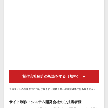
株主総会ツール>
以下
事業戦略
経理・会計・
101～200万
ISMS管理ツール>
財務
マーケテ
円
ィング
経費精算シス
リーガルリサーチサービス>
201～300万
テム
Webマーケ
円
ティング
安否確認サービス>
Web請求書シ
301～500万
ステム
インフルエ
クラウドPBX>
円
ンサーマー
帳票発行サー
ケティング
501～1000
ビス
オンラインアシスタント>
万円
コンテンツ
請求書受領サ
会議室予約システム>
マーケティ
1000～
ービス
ング
1500万円
販売管理システム
電子帳簿保存
SNSマーケ
SFAツール>
CRMツール>
1500～
サービス
制作会社紹介の相談をする（無料）
ティング
5000万円
予算管理シス
セールスDX（SFA/MA）>
動画マーケ
5001～
テム
※当サイトの相談窓口につながります（掲載企業への直接連絡ではありません）
ティング
10000万円
遠隔接客ツール>
会計ソフト
10000万円
ゲーム
会計システム
オンライン商談ツール>
サイト制作・システム開発会社のご担当者様
以上
ソーシャル
出張管理シス