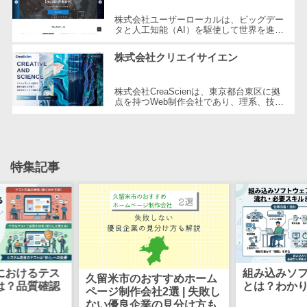
自動音声応答システム(IVR)>
株主総会ツー
株式会社ユーザーローカルは、ビッグデー
タと人工知能（AI）を駆使して世界を進化
ル
させることを経営理念とする、日本を代表
AI自動電話応答>
する技術ベンチャー企業です。国内...
ISMS管理ツー
株式会社クリエイサイエン
コールセンター音声認識>
ル
リーガルリサ
株式会社CreaScienは、東京都台東区に拠
カスタマーサクセスツール>
点を持つWeb制作会社であり、理系、技
ーチサービス
術、そしてWeb3の領域での強みを活かし
ITサービスマネジメントツール>
たクリエイティブ制作を行っています。
安否確認サー
独...
ビス
問い合わせ管理システム>
クラウドPBX
特集記事
遠隔サポートツール>
オンラインア
シスタント
コールセンター代行サービス>
会議室予約シ
通話録音・解析システム>
ステム
販売管理シス
チャットボット>
FAQシステム>
テム
におけるテス
組み込みソ
久留米市のおすすめホーム
コミュニケーション
は？品質確認
とは？わか
SFAツール
ページ制作会社2選 | 失敗し
オンラインストレージ（ファイル
ない優良企業の見分け方も