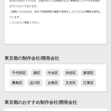
SLECTO(セレクト)では、公開されている情報をもとに事務局にてデータを登録さ
セールスイネーブルメントツール>
ゲーム
テム
せていただいております。
コンシュー
ファクタリン
ご連絡いただければ、自社で登録情報の編集や追加をしていただける機能を提供し
名刺管理サービス>
マーゲーム
ています。
グサービス
インサイドセールス代行サービス>
こちら
からご連絡ください。
その他
債権管理シス
Web3.0
テム
マーケティング
AI
メール配信システム>
債務管理シス
テム
AR/VR
デジタル資産管理システム>
固定資産管理
IoT
システム
商品情報管理システム>
東京都の制作会社/開発会社
補助金・助
経理アウトソ
成金サポー
チケット管理システム>
ーシング
ト
千代田区
港区
中央区
渋谷区
新宿区
SNSキャンペーンツール>
振込代行サー
豊島区
品川区
台東区
文京区
江東区
ビス
予約管理システム>
請求代行サー
広告効果測定ツール>
ビス
東京都のおすすめ制作会社/開発会社
送金サービス
リード獲得ツール>
税務申告シス