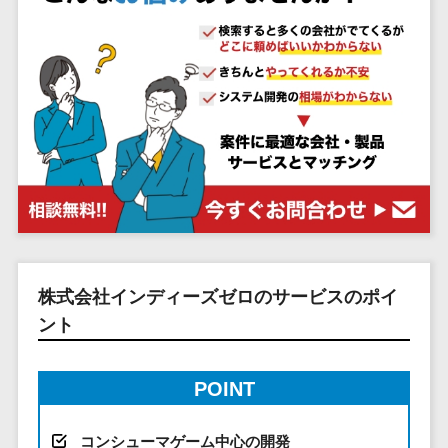
システム
ストラン
PMSシステム
AWS構築
京都府
不動産・マンション>
Indeed運用代行>
SNS運用>
健康管理システム>
ポータルサ
流通・小売
地図・位置情
Linux構築
大阪府
建設・工務店・住宅・リフォーム>
LINE運用代行>
イト(データ
報・GPSシステ
ストレスチェックサービス>
商業施設・
WindowsServer構
兵庫県
ベース型)
ム
テーマパー
ホテル・旅館>
旅行・観光>
築
YouTube運用代行>
奈良県
シフト管理システム>
会員システ
ク・複合施
店舗システム
Azure構築
和歌山県
スポーツ・アウトドア>
WordPress構築・運用>
ム
設
業務可視化ツール>
オーダーエン
Oracle
鳥取県
予約システ
美容室・サ
トリーシステム
銀行・地銀・証券>
保険>
コンテンツ制作
給与計算ソフト>
パッケージ
島根県
ム
ロン
映像・動画シ
コンテンツ制作>
ライティング>
SAP
税理士・会計士>
弁護士>
岡山県
スマホアプ
エステ・ネ
給与前払いサービス>
ステム
編集・校正>
インタビュー>
Salesforce
リ開発
広島県
イル
シミュレーシ
社労士>
行政書士>
給与計算アウトソーシング>
Access
データベー
山口県
化粧品
ョンシステム
コピーライティング・ネーミング>
大学・高校・専門学校>
ス構築
HubSpot
年末調整アウトソーシング>
徳島県
株式会社インディーズゼロのサービスのポイ
ブライダル
オークション
写真撮影>
映像制作>
AWSサーバ
kintone
システム
ント
香川県
学習塾・予備校>
病院
福利厚生アウトソーシング>
ー構築
OBIC製品
グラフィックデザイン(2D・3D)>
愛媛県
人事（労務管
クリニック
保育園・幼稚園>
Azureサー
フリーランス管理システム>
理）
高知県
歯科医院
POINT
アニメーション>
イラスト>
バー構築
葬儀・墓石・仏壇>
お寺・神社>
勤怠管理シス
福岡県
整体・整骨
社宅管理サービス>
Linuxサー
テム
ロゴ制作>
院
佐賀県
コンシューマゲーム中心の開発
ゲーム・アニメ・おもちゃ>
バー構築