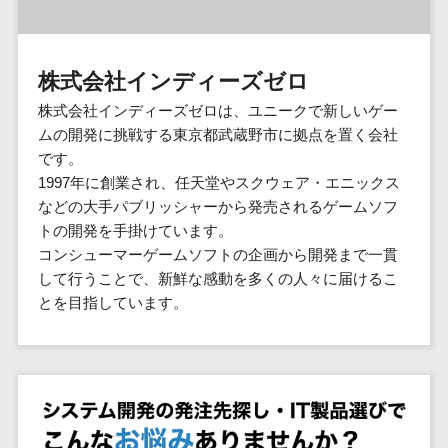
群馬県
PM
家電・電子機器>
フレームワーク
会員システム>
予約システム>
生活用品・
HubSpot>
kintone>
PMSシステム>
広島県>
山口県>
徳島県>
生産管理シス
埼玉県
文房具
基幹システ
飲食店・レストラン>
スマホアプリ開発>
OBIC製品>
テム
地図・位置情報・GPSシステム>
SpringFramework
千葉県
ム(ERP)
ファッショ
香川県>
愛媛県>
高知県>
株式会社インディーズゼロ
工程管理シス
流通・小売>
SpringBoot
ン・アパレ
データベース構築>
東京都
顧客管理シ
店舗システム>
福岡県>
佐賀県>
長崎県>
テム
ル (1785)
株式会社インディーズゼロは、ユニークで新しいゲー
ステム
Laravel
神奈川県
商業施設・テーマパーク・複合施
AWSサーバー構築>
オーダーエントリーシステム>
原価管理シス
ムの開発に挑戦する東京都武蔵野市に拠点を置く会社
(CRM)
ペット
熊本県>
大分県>
宮崎県>
CakePHP
新潟県
設>
テム
です。
経理/会計シ
Azureサーバー構築>
農園・農業
Ruby on Rails
映像・動画システム>
富山県
鹿児島県>
沖縄県>
1997年に創業され、任天堂やスクウェア・エニックス
倉庫管理シス
美容室・サロン>
ステム
NPO・官公
Node.js
石川県
Linuxサーバー構築>
などの大手パブリッシャーから発売されるゲームソフ
テム
シミュレーションシステム>
在庫管理シ
対応地域
庁
エステ・ネイル>
化粧品>
Django
福井県
トの開発を手掛けています。
需要予測シス
ステム
ネットワーク構築・保守・運用>
国外>
イベント・
オークションシステム>
コンシューマーゲームソフトの企画から開発まで一貫
AngularJS
山梨県
テム
ブライダル>
病院>
POSシステ
キャンペー
して行うことで、新鮮な感動を多くの人々に届けるこ
情シス・社内IT支援>
React
長野県
人事（労務管理）
ム
WEBサービ
ン
とを目指しています。
クリニック>
歯科医院>
勤怠管理システム>
Vue.js
岐阜県
ス
AWS (Amazon Web Services)>
勤怠管理シ
自動車・バ
NuxtJS
整体・整骨院>
静岡県
マッチングシ
ステム
イク
労務管理システム>
運用代行
ステム
ReactNative
愛知県
生産管理シ
家電・電子
介護・福祉・老人ホーム>
製薬>
リスティング広告運用代行>
人事管理システム>
予約システム
ステム
Flutter
三重県
機器
動物病院 >
求人広告運用代行>
会員システム
マッチング
滋賀県
飲食店・レ
年末調整システム>
構築