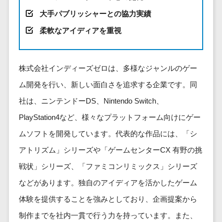
健康管理IoTサービス>
労務管理シス
介護・福
長崎県
デジタルカタログ・電子書籍>
大手パブリッシャーとの協力実績
ネットワー
テム
芸能・アーティスト・音楽>
祉・老人ホ
外国人就労システム>
熊本県
ク構築・保
コンサルティング
人事管理シス
柔軟なアイディアを重視
ーム
特徴・強み
大分県
守・運用
産業保健サービス>
Web戦略/企画>
テム
製薬
Pマーク取得>
宮崎県
情シス・社
年末調整シス
マイナンバー>
動物病院
ブランディング>
内IT支援
鹿児島県
英語での応対可能>
テム
株式会社インディーズゼロは、多様なジャンルのゲー
不動産・マ
AWS
人事（採用・評価・教育）
プロモーション>
沖縄県
健康管理シス
ム開発を行い、新しい面白さを追求する企業です。同
ンション
アワード表彰歴あり>
(Amazon
タレントマネジメントシステム>
テム
対応地域
EC・ネットショップ戦略>
建設・工務
社は、ニンテンドーDS、Nintendo Switch、
Web
全国対応可>
創業10年以上>
ストレスチェ
人事評価システム>
店・住宅・
Services)
PlayStation4など、様々なプラットフォーム向けにゲー
SEO対策>
ックサービス
国外
リフォーム
スタッフ数20人以上>
運用代行
採用管理システム>
ムソフトを開発しています。代表的な作品には、「シ
シフト管理シ
EFO(入力フォーム最適化)>
ホテル・旅
スタッフ数50人以上>
ステム
eラーニング（システム）>
アトリズム」シリーズや「ゲームセンターCX 有野の挑
館
リスティン
コンバージョン率改善>
SNS>
業務可視化ツ
アジャイル開発>
UI/UXに強い>
旅行・観光
グ広告運用
戦状」シリーズ、「ファミコンリミックス」シリーズ
eラーニング（コンテンツ）>
ール
事業戦略>
代行
スポーツ・
などがあります。独自のアイディアを活かしたゲーム
保守/運用も対応>
給与計算ソフ
DX人材研修サービス>
アウトドア
求人広告運
マーケティング
ト
体験を提供することを強みとしており、企画提案から
要件定義から対応>
用代行
銀行・地
リファレンスチェックサービス>
Webマーケティング>
給与前払いサ
制作までを社内一貫で行う力を持っています。また、
銀・証券
Indeed運用
レベニューシェア可能>