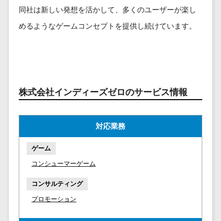
ービス
従業員満足度調査・人材定着化ツ
インフルエンサーマーケティング>
代行
保険
同社は新しい発想を活かして、多くのユーザーが楽し
ール>
給与計算アウ
予算管理システム
SNS運用
税理士・会
コンテンツマーケティング>
めるようなゲームコンセプトを提供し続けています。
トソーシング
～100万円以下>
101～200万円>
計士
1on1ツール>
LINE運用代
年末調整アウ
SNSマーケティング>
行
弁護士
201～300万円>
301～500万円>
トソーシング
適性検査サービス>
YouTube運
社労士
動画マーケティング>
福利厚生アウ
501～1000万円>
用代行
Web面接システム>
行政書士
トソーシング
ゲーム
WordPress
1000～1500万円>
大学・高
株式会社インディーズゼロのサービス情報
エンゲージメントツール>
ソーシャルゲーム>
フリーランス
構築・運用
校・専門学
管理システム
1500～5000万円>
ダイレクトリクルーティングサー
コンシューマーゲーム>
校
コンテン
社宅管理サー
ビス>
対応業務
ツ制作
5001～10000万円>
学習塾・予
ビス
その他
コンテンツ
備校
採用代行サービス>
Web3.0>
AI>
AR/VR>
IoT>
健康管理IoTサ
10000万円以上>
ゲーム
制作
保育園・幼
ービス
経理・会計・財務
補助金・助成金サポート>
コンシューマーゲーム
ライティン
稚園
外国人就労シ
経費精算システム>
グ
葬儀・墓
ステム
コンサルティング
編集・校正
石・仏壇
Web請求書システム>
産業保健サー
プロモーション
インタビュ
お寺・神社
ビス
帳票発行サービス>
ー
ゲーム・ア