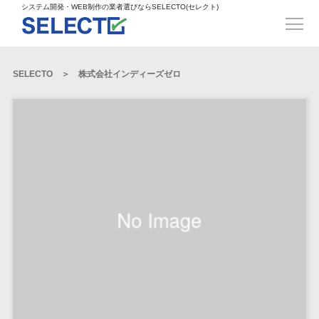
得意業界
ECサイト構築>
ECカートシステム>
システム開発・WEB制作の業者選びならSELECTO(セレクト)
都道府県
SpringFramework>
SpringBoot>
人材>
製造業>
システム開発
北海道>
青森県>
岩手県>
販売管理システム>
言語・スキル
対応業務
システムジ
対応地域
得意分
Laravel>
CakePHP>
工業・インフラ・物流>
コンサル・PM>
宮城県>
秋田県>
山形県>
言語
WEBサイ
ャンル
全国
野・特徴
受注・発注管理システム>
Ruby on Rails>
Node.js>
食品・飲料>
IT・Webサービス>
SELECTO
株式会社インディーズゼロ
基幹システム(ERP)>
ト制作
Python
全国
販売管理・生
得意業界
福島県>
茨城県>
栃木県>
購買管理システム>
LP制作
産管理
Django>
AngularJS>
React>
Java
都道府県
インテリア・雑貨>
顧客管理システム(CRM)>
群馬県>
埼玉県>
千葉県>
ERP（基幹業
人材
オウンドメ
生産管理システム>
PHP
Vue.js>
NuxtJS>
ベビー・キッズ>
経理/会計システム>
務システム）
ディア
製造業
北海道
Ruby
東京都>
神奈川県>
新潟県>
工程管理システム>
在庫管理シス
ReactNative>
Flutter>
採用サイト
工業・イン
生活用品・文房具>
青森県
在庫管理システム>
Swift
富山県>
石川県>
福井県>
テム
フラ・物流
企業サイト
原価管理システム>
岩手県
Perl
構築
ファッション・アパレル (1785)>
POSシステム>
ECカートシス
食品・飲料
WordPress
山梨県>
長野県>
岐阜県>
AWS構築>
Linux構築>
宮城県
C++
倉庫管理システム>
テム
構築
ペット>
農園・農業>
IT・Webサ
勤怠管理システム>
秋田県
Go
静岡県>
愛知県>
三重県>
WindowsServer構築>
販売管理シス
需要予測システム>
ービス
ECサイト構
山形県
NPO・官公庁>
Kotlin
生産管理システム>
テム
築
インテリ
滋賀県>
京都府>
大阪府>
Azure構築>
Oracle>
WEBサービス
福島県
VBA
受注・発注管
ア・雑貨
イベント・キャンペーン>
マッチングシステム>
システム
マッチングシステム>
茨城県
兵庫県>
奈良県>
和歌山県>
パッケージ
iOS
理システム
開発
ベビー・キ
自動車・バイク>
ポータルサイト(データベース型)>
SAP>
Salesforce>
Access>
栃木県
Android
購買管理シス
予約システム>
会員システム>
ッズ
コンサル・
鳥取県>
島根県>
岡山県>
テム