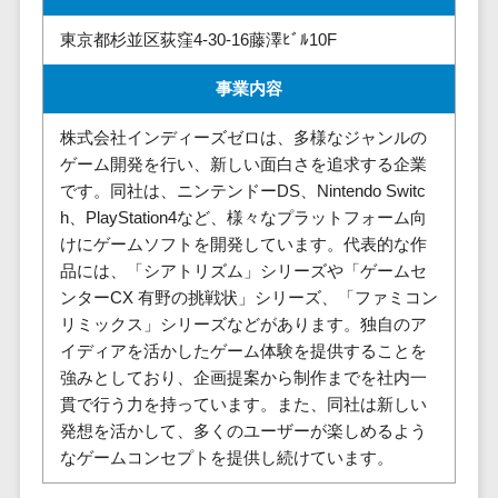
請求代行サービス>
20人以上
チェックサービ
東京都杉並区荻窪4-30-16藤澤ﾋﾞﾙ10F
送金サービス>
Web戦略/企
スタッフ数
ス
画
50人以上
従業員満足度
事業内容
税務申告システム>
ブランディ
アジャイル
調査・人材定着
法務・総務
ング
開発
株式会社インディーズゼロは、多様なジャンルの
化ツール
電子契約システム>
ゲーム開発を行い、新しい面白さを追求する企業
プロモーシ
UI/UXに強
1on1ツール
です。同社は、ニンテンドーDS、Nintendo Switc
ョン
い
適性検査サー
契約書レビューシステム>
h、PlayStation4など、様々なプラットフォーム向
EC・ネット
保守/運用も
ビス
けにゲームソフトを開発しています。代表的な作
契約書管理システム>
ショップ戦
対応
Web面接シス
品には、「シアトリズム」シリーズや「ゲームセ
略
要件定義か
テム
反社チェックツール>
ンターCX 有野の挑戦状」シリーズ、「ファミコン
SEO対策
ら対応
エンゲージメ
リミックス」シリーズなどがあります。独自のア
受付システム>
EFO(入力フ
レベニュー
ントツール
イディアを活かしたゲーム体験を提供することを
ォーム最適
シェア可能
座席管理システム>
強みとしており、企画提案から制作までを社内一
ダイレクトリ
化)
貫で行う力を持っています。また、同社は新しい
クルーティング
予算管理
入退室管理システム>
コンバージ
発想を活かして、多くのユーザーが楽しめるよう
サービス
システム
ョン率改善
なゲームコンセプトを提供し続けています。
採用代行サー
CO2排出量管理システム>
SNS
～100万円
ビス