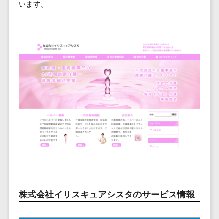
ービス
従業員満足度調査・人材定着化ツ
います。
インフルエンサーマーケティング>
代行
保険
ール>
給与計算アウ
予算管理システム
SNS運用
税理士・会
コンテンツマーケティング>
トソーシング
～100万円以下>
101～200万円>
計士
1on1ツール>
LINE運用代
年末調整アウ
SNSマーケティング>
行
弁護士
201～300万円>
301～500万円>
トソーシング
適性検査サービス>
YouTube運
社労士
動画マーケティング>
福利厚生アウ
501～1000万円>
用代行
Web面接システム>
行政書士
トソーシング
ゲーム
WordPress
1000～1500万円>
大学・高
エンゲージメントツール>
ソーシャルゲーム>
フリーランス
構築・運用
校・専門学
管理システム
1500～5000万円>
ダイレクトリクルーティングサー
コンシューマーゲーム>
校
コンテン
社宅管理サー
ビス>
ツ制作
5001～10000万円>
学習塾・予
ビス
その他
コンテンツ
備校
採用代行サービス>
Web3.0>
AI>
AR/VR>
IoT>
健康管理IoTサ
10000万円以上>
制作
保育園・幼
ービス
経理・会計・財務
補助金・助成金サポート>
ライティン
稚園
外国人就労シ
経費精算システム>
グ
葬儀・墓
ステム
編集・校正
石・仏壇
Web請求書システム>
株式会社イリスキュアシスタのサービス情報
産業保健サー
インタビュ
お寺・神社
ビス
帳票発行サービス>
ー
ゲーム・ア