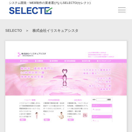
得意業界
ECサイト構築>
ECカートシステム>
システム開発・WEB制作の業者選びならSELECTO(セレクト)
都道府県
SpringFramework>
SpringBoot>
人材>
製造業>
システム開発
北海道>
青森県>
岩手県>
販売管理システム>
言語・スキル
対応業務
システムジ
対応地域
得意分
Laravel>
CakePHP>
工業・インフラ・物流>
コンサル・PM>
宮城県>
秋田県>
山形県>
言語
WEBサイ
ャンル
全国
野・特徴
受注・発注管理システム>
Ruby on Rails>
Node.js>
食品・飲料>
IT・Webサービス>
SELECTO
株式会社イリスキュアシスタ
基幹システム(ERP)>
ト制作
Python
全国
販売管理・生
得意業界
福島県>
茨城県>
栃木県>
購買管理システム>
LP制作
産管理
Django>
AngularJS>
React>
Java
都道府県
インテリア・雑貨>
顧客管理システム(CRM)>
群馬県>
埼玉県>
千葉県>
ERP（基幹業
人材
オウンドメ
生産管理システム>
PHP
Vue.js>
NuxtJS>
ベビー・キッズ>
経理/会計システム>
務システム）
ディア
製造業
北海道
Ruby
東京都>
神奈川県>
新潟県>
工程管理システム>
在庫管理シス
ReactNative>
Flutter>
採用サイト
工業・イン
生活用品・文房具>
青森県
在庫管理システム>
Swift
富山県>
石川県>
福井県>
テム
フラ・物流
企業サイト
原価管理システム>
岩手県
Perl
構築
ファッション・アパレル (1785)>
POSシステム>
ECカートシス
食品・飲料
WordPress
山梨県>
長野県>
岐阜県>
AWS構築>
Linux構築>
宮城県
C++
倉庫管理システム>
テム
構築
ペット>
農園・農業>
IT・Webサ
勤怠管理システム>
秋田県
Go
静岡県>
愛知県>
三重県>
WindowsServer構築>
販売管理シス
需要予測システム>
ービス
ECサイト構
山形県
NPO・官公庁>
Kotlin
生産管理システム>
テム
築
インテリ
滋賀県>
京都府>
大阪府>
Azure構築>
Oracle>
WEBサービス
福島県
VBA
受注・発注管
ア・雑貨
イベント・キャンペーン>
マッチングシステム>
システム
マッチングシステム>
茨城県
兵庫県>
奈良県>
和歌山県>
パッケージ
iOS
理システム
開発
ベビー・キ
自動車・バイク>
ポータルサイト(データベース型)>
SAP>
Salesforce>
Access>
栃木県
Android
購買管理シス
予約システム>
会員システム>
ッズ
コンサル・
鳥取県>
島根県>
岡山県>
テム