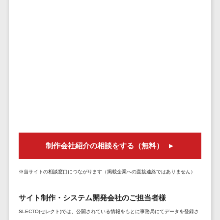
株主総会ツール>
以下
事業戦略
経理・会計・
101～200万
ISMS管理ツール>
財務
マーケテ
円
ィング
経費精算シス
リーガルリサーチサービス>
201～300万
テム
Webマーケ
円
ティング
安否確認サービス>
Web請求書シ
301～500万
ステム
インフルエ
クラウドPBX>
円
ンサーマー
帳票発行サー
ケティング
501～1000
ビス
オンラインアシスタント>
万円
コンテンツ
請求書受領サ
会議室予約システム>
マーケティ
1000～
ービス
ング
1500万円
販売管理システム
電子帳簿保存
制作会社紹介の相談をする（無料）
SNSマーケ
SFAツール>
CRMツール>
1500～
サービス
ティング
5000万円
予算管理シス
セールスDX（SFA/MA）>
※当サイトの相談窓口につながります（掲載企業への直接連絡ではありません）
動画マーケ
5001～
テム
ティング
10000万円
遠隔接客ツール>
会計ソフト
サイト制作・システム開発会社のご担当者様
10000万円
ゲーム
会計システム
オンライン商談ツール>
SLECTO(セレクト)では、公開されている情報をもとに事務局にてデータを登録さ
以上
ソーシャル
出張管理シス