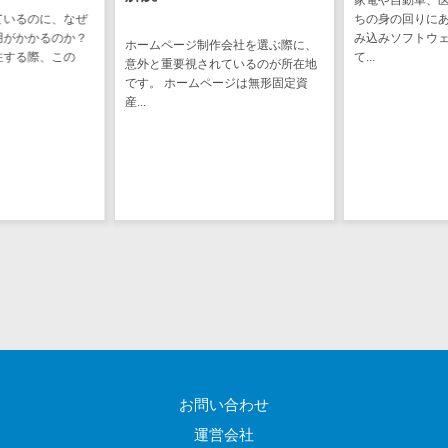
CRMツール
共有）>
ているのに、なぜ
ちの身の回りに
セールス
用がかかるのか？
み込みソフトウ
ホームページ制作会社を選ぶ際に、
ファイル転送サービス>
DX（SFA/MA）
注する際、この
て...
意外と重要視されているのが所在地
遠隔接客ツー
です。 ホームページは無形固定資
文書管理システム>
Web電話帳>
産...
ル
会議効率化ツール>
オンライン商
談ツール
ナレッジ共有ツール>
セールスイネ
バーチャルオフィスツール>
ーブルメントツ
ール
ビジネスチャット>
名刺管理サー
デジタルサイネージソフト>
ビス
インサイドセ
オンライン校正ツール>
ールス代行サー
グループウェア>
社内SNS>
ビス
マーケティン
Web会議システム>
お問い合わせ
グ
運営会社
プロジェクト管理ツール>
メール配信シ