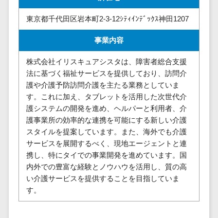
請求代行サービス>
20人以上
チェックサービ
東京都千代田区岩本町2-3-12ｼﾃｨｲﾝﾃﾞｯｸｽ神田1207
送金サービス>
Web戦略/企
スタッフ数
ス
画
50人以上
従業員満足度
税務申告システム>
事業内容
ブランディ
アジャイル
調査・人材定着
法務・総務
ング
開発
化ツール
株式会社イリスキュアシスタは、障害者総合支援
電子契約システム>
プロモーシ
法に基づく福祉サービスを提供しており、訪問介
UI/UXに強
1on1ツール
ョン
護や介護予防訪問介護を主たる業務としていま
い
適性検査サー
契約書レビューシステム>
す。これに加え、タブレットを活用した次世代介
EC・ネット
保守/運用も
ビス
契約書管理システム>
護システムの開発を進め、ヘルパーと利用者、介
ショップ戦
対応
Web面接シス
護事業所の効率的な連携を可能にする新しい介護
略
要件定義か
テム
反社チェックツール>
スタイルを提案しています。また、海外でも介護
SEO対策
ら対応
エンゲージメ
サービスを展開するべく、現地エージェントと連
受付システム>
EFO(入力フ
レベニュー
ントツール
携し、特にタイでの事業開発を進めています。国
ォーム最適
シェア可能
座席管理システム>
ダイレクトリ
内外での豊富な経験とノウハウを活用し、質の高
化)
クルーティング
予算管理
い介護サービスを提供することを目指していま
入退室管理システム>
コンバージ
サービス
システム
す。
ョン率改善
採用代行サー
CO2排出量管理システム>
SNS
～100万円
ビス