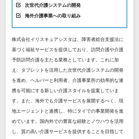
健康管理IoTサービス>
労務管理シス
介護・福
次世代介護システムの開発
長崎県
デジタルカタログ・電子書籍>
ネットワー
テム
芸能・アーティスト・音楽>
祉・老人ホ
外国人就労システム>
熊本県
海外介護事業への取り組み
ク構築・保
コンサルティング
人事管理シス
ーム
特徴・強み
大分県
守・運用
産業保健サービス>
Web戦略/企画>
テム
製薬
Pマーク取得>
宮崎県
情シス・社
年末調整シス
マイナンバー>
動物病院
ブランディング>
株式会社イリスキュアシスタは、障害者総合支援法に
内IT支援
鹿児島県
英語での応対可能>
テム
不動産・マ
AWS
人事（採用・評価・教育）
基づく福祉サービスを提供しており、訪問介護や介護
プロモーション>
沖縄県
健康管理シス
ンション
アワード表彰歴あり>
(Amazon
タレントマネジメントシステム>
テム
対応地域
予防訪問介護を主たる業務としています。これに加
EC・ネットショップ戦略>
建設・工務
Web
全国対応可>
創業10年以上>
ストレスチェ
人事評価システム>
店・住宅・
え、タブレットを活用した次世代介護システムの開発
Services)
SEO対策>
ックサービス
国外
リフォーム
スタッフ数20人以上>
を進め、ヘルパーと利用者、介護事業所の効率的な連
運用代行
採用管理システム>
シフト管理シ
EFO(入力フォーム最適化)>
ホテル・旅
スタッフ数50人以上>
携を可能にする新しい介護スタイルを提案していま
ステム
eラーニング（システム）>
館
リスティン
コンバージョン率改善>
SNS>
業務可視化ツ
す。また、海外でも介護サービスを展開するべく、現
アジャイル開発>
UI/UXに強い>
旅行・観光
グ広告運用
eラーニング（コンテンツ）>
ール
事業戦略>
代行
地エージェントと連携し、特にタイでの事業開発を進
スポーツ・
保守/運用も対応>
給与計算ソフ
DX人材研修サービス>
アウトドア
求人広告運
めています。国内外での豊富な経験とノウハウを活用
マーケティング
ト
要件定義から対応>
用代行
銀行・地
リファレンスチェックサービス>
Webマーケティング>
し、質の高い介護サービスを提供することを目指して
給与前払いサ
銀・証券
Indeed運用
レベニューシェア可能>