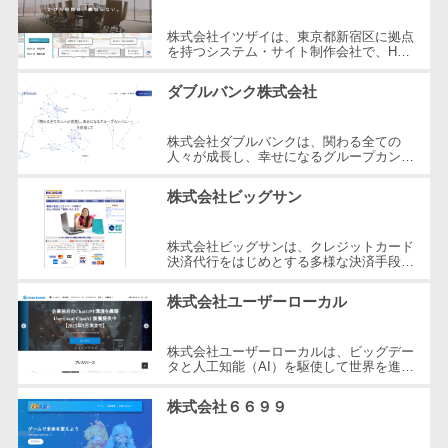
DM発送サービス>
EFOツール>
テム
株式会社イツザイは、東京都新宿区に拠点
法務・総務
を持つシステム・サイト制作会社で、HP
LP作成サービス>
制作、WEB集客コンサルティング、メデ
電子契約シス
ィア運営の3つの事業を軸にサービスを
ダブルバンク株式会社
広告運用代行>
提...
テム
契約書レビュ
Webアンケートシステム>
株式会社ダブルバンクは、関わる全ての
ーシステム
人々が成長し、幸せになるグループカンパ
ニーを目指した企業です。東京都調布市に
Web接客ツール>
MAツール>
契約書管理シ
所在し、WEB制作やマーケティング、
株式会社ビッグサン
さ...
ステム
動画配信システム>
反社チェック
株式会社ビッグサンは、クレジットカード
SNS管理ツール>
ツール
決済代行をはじめとする多様な決済手段を
提供する企業です。2001年に設立され、
受付システム
LINEマーケティングツール>
東京都三鷹市に本社を構えています。...
株式会社ユーザーローカル
座席管理シス
SEOツール>
MEOツール>
テム
株式会社ユーザーローカルは、ビッグデー
タと人工知能（AI）を駆使して世界を進化
イベント管理システム>
入退室管理シ
させることを経営理念とする、日本を代表
ステム
する技術ベンチャー企業です。国内...
株式会社６６９９
カスタマーサポート
CO2排出量管
コールセンターCRM>
理システム