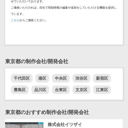
せていただいております。
セールスイネーブルメントツール>
ゲーム
テム
ご連絡いただければ、自社で登録情報の編集や追加をしていただける機能を提供し
コンシュー
ファクタリン
ています。
名刺管理サービス>
マーゲーム
グサービス
こちら
からご連絡ください。
インサイドセールス代行サービス>
その他
債権管理シス
Web3.0
テム
マーケティング
AI
メール配信システム>
債務管理シス
テム
AR/VR
デジタル資産管理システム>
固定資産管理
IoT
東京都の制作会社/開発会社
システム
商品情報管理システム>
補助金・助
経理アウトソ
成金サポー
チケット管理システム>
千代田区
港区
中央区
渋谷区
新宿区
ーシング
ト
SNSキャンペーンツール>
振込代行サー
豊島区
品川区
台東区
文京区
江東区
ビス
予約管理システム>
請求代行サー
広告効果測定ツール>
ビス
東京都のおすすめ制作会社/開発会社
送金サービス
リード獲得ツール>
株式会社イツザイ
税務申告シス