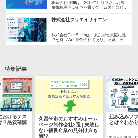
株式会社6699は、2019年に設立された東
自動音声応答システム(IVR)>
京都練馬区に拠点を置くゲーム製作会社で
株主総会ツー
す。同社はHTML5ゲームポータルサイト
ル
「6699.jp」の開発・運営を行い、イン
AI自動電話応答>
株式会社クリエイサイエン
タ...
ISMS管理ツー
コールセンター音声認識>
ル
株式会社CreaScienは、東京都台東区に拠
点を持つWeb制作会社であり、理系、技
リーガルリサ
カスタマーサクセスツール>
術、そしてWeb3の領域での強みを活かし
ーチサービス
たクリエイティブ制作を行っています。
独...
ITサービスマネジメントツール>
安否確認サー
ビス
問い合わせ管理システム>
特集記事
クラウドPBX
遠隔サポートツール>
オンラインア
シスタント
コールセンター代行サービス>
会議室予約シ
通話録音・解析システム>
ステム
販売管理シス
チャットボット>
FAQシステム>
におけるテス
組み込みソ
久留米市のおすすめホーム
テム
は？品質確認
とは？わか
ページ制作会社2選 | 失敗し
コミュニケーション
SFAツール
ない優良企業の見分け方も
オンラインストレージ（ファイル
解説
家電や自動車、