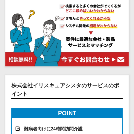
システム
ストラン
PMSシステム
AWS構築
京都府
不動産・マンション>
Indeed運用代行>
SNS運用>
健康管理システム>
ポータルサ
流通・小売
地図・位置情
Linux構築
大阪府
建設・工務店・住宅・リフォーム>
LINE運用代行>
イト(データ
報・GPSシステ
ストレスチェックサービス>
商業施設・
WindowsServer構
兵庫県
ベース型)
ム
テーマパー
ホテル・旅館>
旅行・観光>
築
YouTube運用代行>
奈良県
シフト管理システム>
会員システ
ク・複合施
店舗システム
Azure構築
和歌山県
スポーツ・アウトドア>
WordPress構築・運用>
ム
設
業務可視化ツール>
オーダーエン
Oracle
鳥取県
予約システ
美容室・サ
トリーシステム
銀行・地銀・証券>
保険>
コンテンツ制作
給与計算ソフト>
パッケージ
島根県
ム
ロン
映像・動画シ
コンテンツ制作>
ライティング>
SAP
税理士・会計士>
弁護士>
岡山県
スマホアプ
エステ・ネ
給与前払いサービス>
ステム
編集・校正>
インタビュー>
Salesforce
リ開発
広島県
イル
シミュレーシ
社労士>
行政書士>
給与計算アウトソーシング>
Access
データベー
山口県
化粧品
ョンシステム
コピーライティング・ネーミング>
株式会社イリスキュアシスタのサービスのポ
大学・高校・専門学校>
ス構築
HubSpot
年末調整アウトソーシング>
徳島県
ブライダル
オークション
写真撮影>
映像制作>
イント
AWSサーバ
kintone
システム
香川県
学習塾・予備校>
病院
福利厚生アウトソーシング>
ー構築
OBIC製品
グラフィックデザイン(2D・3D)>
愛媛県
人事（労務管
クリニック
保育園・幼稚園>
Azureサー
フリーランス管理システム>
POINT
理）
高知県
歯科医院
アニメーション>
イラスト>
バー構築
葬儀・墓石・仏壇>
お寺・神社>
勤怠管理シス
福岡県
整体・整骨
社宅管理サービス>
Linuxサー
テム
ロゴ制作>
難病者向けに24時間訪問介護
院
佐賀県
ゲーム・アニメ・おもちゃ>
バー構築