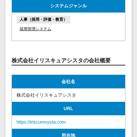
マイナンバー
システムジャンル
コピーライ
ニメ・おも
請求書受領サービス>
人事（採用・
ティング・
ちゃ
評価・教育）
電子帳簿保存サービス>
人事（採用・評価・教育）
ネーミング
芸能・アー
採用管理システム
写真撮影
ティスト・
予算管理システム>
会計ソフト>
タレントマネ
音楽
映像制作
ジメントシステ
会計システム>
特徴・強
グラフィッ
ム
み
出張管理システム>
クデザイン
人事評価シス
株式会社イリスキュアシスタの会社概要
(2D・3D)
Pマーク取
テム
ファクタリングサービス>
得
アニメーシ
採用管理シス
ョン
債権管理システム>
英語での応
テム
会社名
対可能
イラスト
eラーニング
債務管理システム>
アワード表
株式会社イリスキュアシスタ
ロゴ制作
（システム）
彰歴あり
固定資産管理システム>
デジタルカ
eラーニング
URL
全国対応可
タログ・電
（コンテンツ）
経理アウトソーシング>
子書籍
創業10年以
DX人材研修サ
https://iriscuresysta.com
振込代行サービス>
上
コンサル
ービス
スタッフ数
ティング
所在地
リファレンス