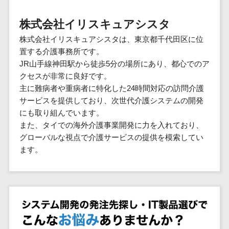
群馬県
PM
家電・電子機器>
フレームワーク
会員システム>
予約システム>
生活用品・
HubSpot>
kintone>
PMSシステム>
広島県>
山口県>
徳島県>
生産管理シス
埼玉県
文房具
基幹システ
株式会社イリスキュアシスタ
飲食店・レストラン>
スマホアプリ開発>
OBIC製品>
テム
地図・位置情報・GPSシステム>
SpringFramework
千葉県
ム(ERP)
ファッショ
香川県>
愛媛県>
高知県>
株式会社イリスキュアシスタは、東京都千代田区に位
工程管理シス
流通・小売>
SpringBoot
ン・アパレ
データベース構築>
東京都
顧客管理シ
店舗システム>
置する介護事務所です。
福岡県>
佐賀県>
長崎県>
テム
ル (1785)
ステム
Laravel
神奈川県
商業施設・テーマパーク・複合施
JR山手線神田駅から徒歩5分の場所にあり、都心でのア
AWSサーバー構築>
オーダーエントリーシステム>
原価管理シス
(CRM)
ペット
熊本県>
大分県>
宮崎県>
CakePHP
新潟県
設>
クセスが非常に良好です。
テム
経理/会計シ
Azureサーバー構築>
農園・農業
Ruby on Rails
映像・動画システム>
富山県
主に難病者や重病者に特化した24時間対応の訪問介護
鹿児島県>
沖縄県>
倉庫管理シス
美容室・サロン>
ステム
NPO・官公
サービスを提供しており、次世代介護システムの開発
Node.js
石川県
Linuxサーバー構築>
テム
シミュレーションシステム>
在庫管理シ
対応地域
庁
にも取り組んでいます。
エステ・ネイル>
化粧品>
Django
福井県
需要予測シス
ステム
ネットワーク構築・保守・運用>
国外>
また、タイでの海外介護事業開発に力を入れており、
イベント・
オークションシステム>
AngularJS
山梨県
テム
ブライダル>
病院>
グローバルな視点で介護サービスの提供を模索してい
POSシステ
キャンペー
情シス・社内IT支援>
React
長野県
人事（労務管理）
ます。
ム
WEBサービ
ン
クリニック>
歯科医院>
勤怠管理システム>
Vue.js
岐阜県
ス
AWS (Amazon Web Services)>
勤怠管理シ
自動車・バ
NuxtJS
整体・整骨院>
静岡県
マッチングシ
ステム
イク
労務管理システム>
運用代行
ステム
ReactNative
愛知県
生産管理シ
家電・電子
介護・福祉・老人ホーム>
製薬>
リスティング広告運用代行>
人事管理システム>
予約システム
ステム
Flutter
三重県
機器
動物病院 >
求人広告運用代行>
会員システム
マッチング
滋賀県
飲食店・レ
年末調整システム>
構築