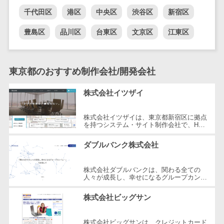
自動音声応答システム(IVR)>
千代田区
港区
中央区
渋谷区
新宿区
株主総会ツー
ル
AI自動電話応答>
豊島区
品川区
台東区
文京区
江東区
ISMS管理ツー
コールセンター音声認識>
ル
リーガルリサ
カスタマーサクセスツール>
東京都のおすすめ制作会社/開発会社
ーチサービス
ITサービスマネジメントツール>
安否確認サー
株式会社イツザイ
ビス
問い合わせ管理システム>
株式会社イツザイは、東京都新宿区に拠点
クラウドPBX
を持つシステム・サイト制作会社で、HP
遠隔サポートツール>
オンラインア
制作、WEB集客コンサルティング、メデ
ィア運営の3つの事業を軸にサービスを
シスタント
ダブルバンク株式会社
コールセンター代行サービス>
提...
会議室予約シ
通話録音・解析システム>
株式会社ダブルバンクは、関わる全ての
ステム
人々が成長し、幸せになるグループカンパ
ニーを目指した企業です。東京都調布市に
販売管理シス
チャットボット>
FAQシステム>
所在し、WEB制作やマーケティング、
株式会社ビッグサン
テム
さ...
コミュニケーション
SFAツール
オンラインストレージ（ファイル
株式会社ビッグサンは、クレジットカード