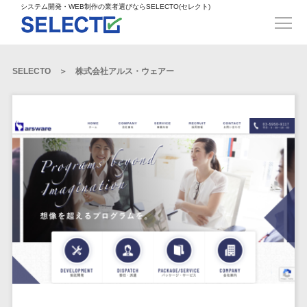
得意業界
ECサイト構築>
ECカートシステム>
システム開発・WEB制作の業者選びならSELECTO(セレクト)
都道府県
SpringFramework>
SpringBoot>
人材>
製造業>
システム開発
北海道>
青森県>
岩手県>
販売管理システム>
言語・スキル
対応業務
システムジ
対応地域
得意分
Laravel>
CakePHP>
工業・インフラ・物流>
コンサル・PM>
宮城県>
秋田県>
山形県>
言語
WEBサイ
ャンル
全国
野・特徴
受注・発注管理システム>
Ruby on Rails>
Node.js>
食品・飲料>
IT・Webサービス>
SELECTO
株式会社アルス・ウェアー
基幹システム(ERP)>
ト制作
Python
全国
販売管理・生
得意業界
福島県>
茨城県>
栃木県>
購買管理システム>
LP制作
産管理
Django>
AngularJS>
React>
Java
都道府県
インテリア・雑貨>
顧客管理システム(CRM)>
群馬県>
埼玉県>
千葉県>
ERP（基幹業
人材
オウンドメ
生産管理システム>
PHP
Vue.js>
NuxtJS>
ベビー・キッズ>
経理/会計システム>
務システム）
ディア
製造業
北海道
Ruby
東京都>
神奈川県>
新潟県>
工程管理システム>
在庫管理シス
ReactNative>
Flutter>
採用サイト
工業・イン
生活用品・文房具>
青森県
在庫管理システム>
Swift
富山県>
石川県>
福井県>
テム
フラ・物流
企業サイト
原価管理システム>
岩手県
Perl
構築
ファッション・アパレル (1785)>
POSシステム>
ECカートシス
食品・飲料
WordPress
山梨県>
長野県>
岐阜県>
AWS構築>
Linux構築>
宮城県
C++
倉庫管理システム>
テム
構築
ペット>
農園・農業>
IT・Webサ
勤怠管理システム>
秋田県
Go
静岡県>
愛知県>
三重県>
WindowsServer構築>
販売管理シス
需要予測システム>
ービス
ECサイト構
山形県
NPO・官公庁>
Kotlin
生産管理システム>
テム
築
インテリ
滋賀県>
京都府>
大阪府>
Azure構築>
Oracle>
WEBサービス
福島県
VBA
受注・発注管
ア・雑貨
イベント・キャンペーン>
マッチングシステム>
システム
マッチングシステム>
茨城県
兵庫県>
奈良県>
和歌山県>
パッケージ
iOS
理システム
開発
ベビー・キ
自動車・バイク>
ポータルサイト(データベース型)>
SAP>
Salesforce>
Access>
栃木県
Android
購買管理シス
予約システム>
会員システム>
ッズ
コンサル・
鳥取県>
島根県>
岡山県>
テム