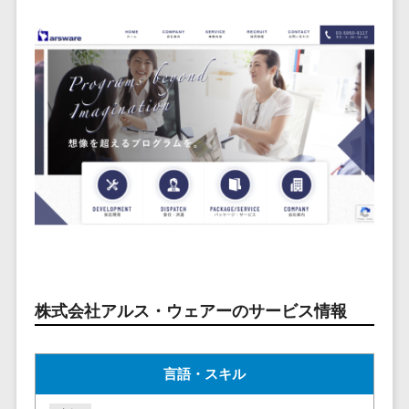
ービス
従業員満足度調査・人材定着化ツ
インフルエンサーマーケティング>
代行
保険
ール>
給与計算アウ
予算管理システム
SNS運用
税理士・会
コンテンツマーケティング>
トソーシング
～100万円以下>
101～200万円>
計士
1on1ツール>
LINE運用代
年末調整アウ
SNSマーケティング>
行
弁護士
201～300万円>
301～500万円>
トソーシング
適性検査サービス>
YouTube運
社労士
動画マーケティング>
福利厚生アウ
501～1000万円>
用代行
Web面接システム>
行政書士
トソーシング
ゲーム
WordPress
1000～1500万円>
大学・高
エンゲージメントツール>
ソーシャルゲーム>
フリーランス
構築・運用
校・専門学
管理システム
1500～5000万円>
ダイレクトリクルーティングサー
コンシューマーゲーム>
校
コンテン
社宅管理サー
ビス>
ツ制作
5001～10000万円>
学習塾・予
ビス
その他
コンテンツ
備校
採用代行サービス>
Web3.0>
AI>
AR/VR>
IoT>
健康管理IoTサ
10000万円以上>
制作
保育園・幼
ービス
経理・会計・財務
補助金・助成金サポート>
ライティン
稚園
株式会社アルス・ウェアーのサービス情報
外国人就労シ
経費精算システム>
グ
葬儀・墓
ステム
編集・校正
石・仏壇
Web請求書システム>
産業保健サー
言語・スキル
インタビュ
お寺・神社
ビス
帳票発行サービス>
ー
ゲーム・ア