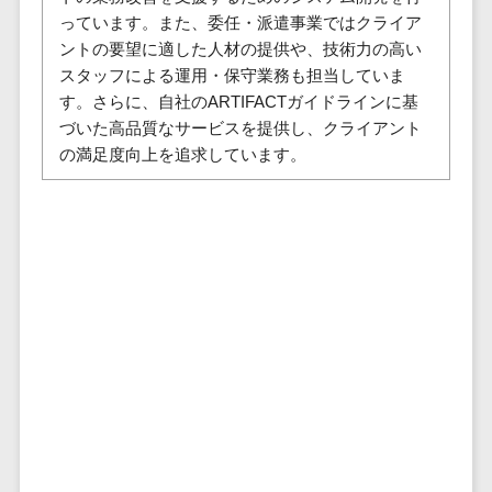
セールスイネーブルメントツール>
ゲーム
テム
っています。また、委任・派遣事業ではクライア
コンシュー
ントの要望に適した人材の提供や、技術力の高い
ファクタリン
名刺管理サービス>
マーゲーム
スタッフによる運用・保守業務も担当していま
グサービス
インサイドセールス代行サービス>
す。さらに、自社のARTIFACTガイドラインに基
その他
債権管理シス
づいた高品質なサービスを提供し、クライアント
Web3.0
テム
マーケティング
の満足度向上を追求しています。
AI
メール配信システム>
債務管理シス
テム
AR/VR
デジタル資産管理システム>
固定資産管理
IoT
システム
商品情報管理システム>
補助金・助
経理アウトソ
成金サポー
チケット管理システム>
ーシング
ト
SNSキャンペーンツール>
振込代行サー
ビス
予約管理システム>
請求代行サー
広告効果測定ツール>
ビス
送金サービス
リード獲得ツール>
税務申告シス