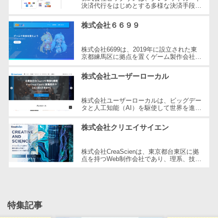
CRMツール
共有）>
決済代行をはじめとする多様な決済手段を
提供する企業です。2001年に設立され、
セールス
東京都三鷹市に本社を構えています。...
ファイル転送サービス>
株式会社６６９９
DX（SFA/MA）
遠隔接客ツー
文書管理システム>
Web電話帳>
株式会社6699は、2019年に設立された東
ル
京都練馬区に拠点を置くゲーム製作会社で
会議効率化ツール>
す。同社はHTML5ゲームポータルサイト
オンライン商
「6699.jp」の開発・運営を行い、イン
株式会社ユーザーローカル
談ツール
タ...
ナレッジ共有ツール>
セールスイネ
バーチャルオフィスツール>
株式会社ユーザーローカルは、ビッグデー
ーブルメントツ
タと人工知能（AI）を駆使して世界を進化
ール
させることを経営理念とする、日本を代表
ビジネスチャット>
する技術ベンチャー企業です。国内...
株式会社クリエイサイエン
名刺管理サー
デジタルサイネージソフト>
ビス
株式会社CreaScienは、東京都台東区に拠
インサイドセ
オンライン校正ツール>
点を持つWeb制作会社であり、理系、技
ールス代行サー
術、そしてWeb3の領域での強みを活かし
たクリエイティブ制作を行っています。
グループウェア>
社内SNS>
ビス
独...
マーケティン
Web会議システム>
特集記事
グ
プロジェクト管理ツール>
メール配信シ