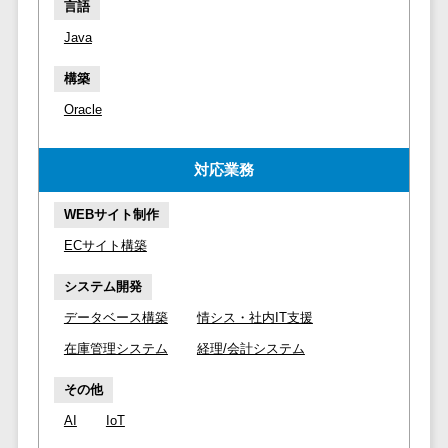
マイナンバー
言語
コピーライ
ニメ・おも
請求書受領サービス>
人事（採用・
Java
ティング・
ちゃ
評価・教育）
電子帳簿保存サービス>
ネーミング
芸能・アー
構築
写真撮影
ティスト・
予算管理システム>
会計ソフト>
タレントマネ
Oracle
音楽
映像制作
ジメントシステ
会計システム>
特徴・強
グラフィッ
ム
対応業務
み
出張管理システム>
クデザイン
人事評価シス
(2D・3D)
Pマーク取
テム
WEBサイト制作
ファクタリングサービス>
得
アニメーシ
採用管理シス
ECサイト構築
ョン
債権管理システム>
英語での応
テム
対可能
イラスト
システム開発
eラーニング
債務管理システム>
アワード表
ロゴ制作
（システム）
データベース構築
情シス・社内IT支援
彰歴あり
固定資産管理システム>
デジタルカ
eラーニング
在庫管理システム
経理/会計システム
全国対応可
タログ・電
（コンテンツ）
経理アウトソーシング>
子書籍
創業10年以
その他
DX人材研修サ
振込代行サービス>
上
コンサル
ービス
AI
IoT
スタッフ数
ティング
リファレンス