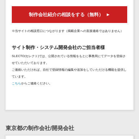
DM発送サービス>
EFOツール>
テム
制作会社紹介の相談をする（無料）
法務・総務
LP作成サービス>
電子契約シス
広告運用代行>
テム
※当サイトの相談窓口につながります（掲載企業への直接連絡ではありません）
契約書レビュ
Webアンケートシステム>
サイト制作・システム開発会社のご担当者様
ーシステム
Web接客ツール>
MAツール>
契約書管理シ
SLECTO(セレクト)では、公開されている情報をもとに事務局にてデータを登録さ
せていただいております。
ステム
動画配信システム>
ご連絡いただければ、自社で登録情報の編集や追加をしていただける機能を提供し
反社チェック
ています。
SNS管理ツール>
ツール
こちら
からご連絡ください。
受付システム
LINEマーケティングツール>
座席管理シス
SEOツール>
MEOツール>
テム
イベント管理システム>
入退室管理シ
ステム
カスタマーサポート
東京都の制作会社/開発会社
CO2排出量管
コールセンターCRM>
理システム