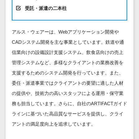
健康管理IoTサービス>
労務管理シス
介護・福
長崎県
デジタルカタログ・電子書籍>
受託・派遣の二本柱
ネットワー
テム
芸能・アーティスト・音楽>
祉・老人ホ
外国人就労システム>
熊本県
ク構築・保
コンサルティング
人事管理シス
ーム
特徴・強み
大分県
守・運用
産業保健サービス>
Web戦略/企画>
テム
製薬
Pマーク取得>
アルス・ウェアーは、Webアプリケーション開発や
宮崎県
情シス・社
年末調整シス
マイナンバー>
動物病院
ブランディング>
内IT支援
鹿児島県
英語での応対可能>
CADシステム開発を主な事業としています。鉄道や通
テム
不動産・マ
AWS
人事（採用・評価・教育）
プロモーション>
沖縄県
健康管理シス
信業向けの設備設計支援システム、飲食店向けの売上
ンション
アワード表彰歴あり>
(Amazon
タレントマネジメントシステム>
テム
対応地域
EC・ネットショップ戦略>
建設・工務
管理システムなど、多様なクライアントの業務改善を
Web
全国対応可>
創業10年以上>
ストレスチェ
人事評価システム>
店・住宅・
Services)
支援するためのシステム開発を行っています。また、
SEO対策>
ックサービス
国外
リフォーム
スタッフ数20人以上>
運用代行
採用管理システム>
委任・派遣事業ではクライアントの要望に適した人材
シフト管理シ
EFO(入力フォーム最適化)>
ホテル・旅
スタッフ数50人以上>
ステム
eラーニング（システム）>
の提供や、技術力の高いスタッフによる運用・保守業
館
リスティン
コンバージョン率改善>
SNS>
業務可視化ツ
アジャイル開発>
UI/UXに強い>
旅行・観光
グ広告運用
務も担当しています。さらに、自社のARTIFACTガイド
eラーニング（コンテンツ）>
ール
事業戦略>
代行
スポーツ・
ラインに基づいた高品質なサービスを提供し、クライ
保守/運用も対応>
給与計算ソフ
DX人材研修サービス>
アウトドア
求人広告運
マーケティング
ト
アントの満足度向上を追求しています。
要件定義から対応>
用代行
銀行・地
リファレンスチェックサービス>
Webマーケティング>
給与前払いサ
銀・証券
Indeed運用
レベニューシェア可能>