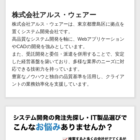
群馬県
PM
家電・電子機器>
フレームワーク
会員システム>
予約システム>
生活用品・
HubSpot>
kintone>
PMSシステム>
広島県>
山口県>
徳島県>
生産管理シス
埼玉県
文房具
基幹システ
株式会社アルス・ウェアー
飲食店・レストラン>
スマホアプリ開発>
OBIC製品>
テム
地図・位置情報・GPSシステム>
SpringFramework
千葉県
ム(ERP)
ファッショ
香川県>
愛媛県>
高知県>
株式会社アルス・ウェアーは、東京都豊島区に拠点を
工程管理シス
流通・小売>
SpringBoot
ン・アパレ
データベース構築>
東京都
顧客管理シ
店舗システム>
置くシステム開発会社です。
福岡県>
佐賀県>
長崎県>
テム
ル (1785)
ステム
Laravel
神奈川県
商業施設・テーマパーク・複合施
高品質なシステム開発を軸に、Webアプリケーション
AWSサーバー構築>
オーダーエントリーシステム>
原価管理シス
(CRM)
ペット
熊本県>
大分県>
宮崎県>
CakePHP
新潟県
設>
やCADの開発を強みとしています。
テム
経理/会計シ
Azureサーバー構築>
農園・農業
Ruby on Rails
映像・動画システム>
富山県
また、受託開発と委任・派遣を併用することで、安定
鹿児島県>
沖縄県>
倉庫管理シス
美容室・サロン>
ステム
NPO・官公
した経営基盤を築いており、多様な業界のニーズに対
Node.js
石川県
Linuxサーバー構築>
テム
シミュレーションシステム>
在庫管理シ
対応地域
庁
応できる技術力を持っています。
エステ・ネイル>
化粧品>
Django
福井県
需要予測シス
ステム
ネットワーク構築・保守・運用>
国外>
豊富なノウハウと独自の品質基準を活用し、クライア
イベント・
オークションシステム>
AngularJS
山梨県
テム
ブライダル>
病院>
ントの業務効率化を支援しています。
POSシステ
キャンペー
情シス・社内IT支援>
React
長野県
人事（労務管理）
ム
WEBサービ
ン
クリニック>
歯科医院>
勤怠管理システム>
Vue.js
岐阜県
ス
AWS (Amazon Web Services)>
勤怠管理シ
自動車・バ
NuxtJS
整体・整骨院>
静岡県
マッチングシ
ステム
イク
労務管理システム>
運用代行
ステム
ReactNative
愛知県
生産管理シ
家電・電子
介護・福祉・老人ホーム>
製薬>
リスティング広告運用代行>
人事管理システム>
予約システム
ステム
Flutter
三重県
機器
動物病院 >
求人広告運用代行>
会員システム
マッチング
滋賀県
飲食店・レ
年末調整システム>
構築