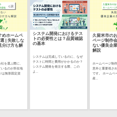
ステム
電子証明書サービス
デジタル資産
電子証明書サービス>
管理システム
データセンター>
クラウド基盤>
商品情報管理
システム
におけるテス
組み込みソ
クローニングツール>
久留米市のおすすめホーム
は？品質確認
とは？わか
ページ制作会社2選 | 失敗し
チケット管理
データセンター監視自動化>
ない優良企業の見分け方も
システム
解説
家電や自動車、
SNSキャンペ
クラウドバックアップ>
ているのに、なぜ
ちの身の回りに
ーンツール
用がかかるのか？
み込みソフトウ
ホームページ制作会社を選ぶ際に、
デスクトップ仮想化>
注する際、この
て...
予約管理シス
意外と重要視されているのが所在地
です。 ホームページは無形固定資
テム
IoT空調制御>
産...
広告効果測定
IoTプラットフォーム>
ツール
リード獲得ツ
IT資産管理ツール>
ール
SaaS管理ツール>
DM発送サービ
ス
モバイルデバイス管理>