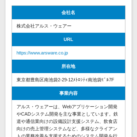
株主総会ツール>
以下
事業戦略
経理・会計・
会社名
101～200万
ISMS管理ツール>
財務
マーケテ
円
ィング
経費精算シス
株式会社アルス・ウェアー
リーガルリサーチサービス>
201～300万
テム
Webマーケ
円
ティング
安否確認サービス>
Web請求書シ
URL
301～500万
ステム
インフルエ
クラウドPBX>
円
https://www.arsware.co.jp
ンサーマー
帳票発行サー
ケティング
501～1000
ビス
オンラインアシスタント>
所在地
万円
コンテンツ
請求書受領サ
会議室予約システム>
マーケティ
1000～
ービス
東京都豊島区南池袋2-29-12ﾒﾄﾛｼﾃｨ南池袋ﾋﾞﾙ7F
ング
1500万円
販売管理システム
電子帳簿保存
SNSマーケ
SFAツール>
CRMツール>
1500～
事業内容
サービス
ティング
5000万円
予算管理シス
セールスDX（SFA/MA）>
アルス・ウェアーは、Webアプリケーション開発
動画マーケ
5001～
テム
やCADシステム開発を主な事業としています。鉄
ティング
10000万円
遠隔接客ツール>
会計ソフト
道や通信業向けの設備設計支援システム、飲食店
10000万円
ゲーム
会計システム
向けの売上管理システムなど、多様なクライアン
オンライン商談ツール>
以上
ソーシャル
出張管理シス
トの業務改善を支援するためのシステム開発を行