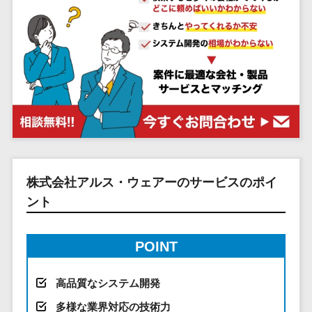
システム
ストラン
PMSシステム
AWS構築
京都府
不動産・マンション>
Indeed運用代行>
SNS運用>
健康管理システム>
ポータルサ
流通・小売
地図・位置情
Linux構築
大阪府
建設・工務店・住宅・リフォーム>
LINE運用代行>
イト(データ
報・GPSシステ
ストレスチェックサービス>
商業施設・
WindowsServer構
兵庫県
ベース型)
ム
テーマパー
ホテル・旅館>
旅行・観光>
築
YouTube運用代行>
奈良県
シフト管理システム>
会員システ
ク・複合施
店舗システム
Azure構築
和歌山県
スポーツ・アウトドア>
WordPress構築・運用>
ム
設
業務可視化ツール>
オーダーエン
Oracle
鳥取県
予約システ
美容室・サ
トリーシステム
銀行・地銀・証券>
保険>
コンテンツ制作
給与計算ソフト>
パッケージ
島根県
ム
ロン
映像・動画シ
コンテンツ制作>
ライティング>
SAP
税理士・会計士>
弁護士>
岡山県
スマホアプ
エステ・ネ
給与前払いサービス>
ステム
編集・校正>
インタビュー>
Salesforce
リ開発
広島県
イル
シミュレーシ
社労士>
行政書士>
給与計算アウトソーシング>
株式会社アルス・ウェアーのサービスのポイ
Access
データベー
山口県
化粧品
ョンシステム
コピーライティング・ネーミング>
大学・高校・専門学校>
ント
ス構築
HubSpot
年末調整アウトソーシング>
徳島県
ブライダル
オークション
写真撮影>
映像制作>
AWSサーバ
kintone
システム
香川県
学習塾・予備校>
病院
福利厚生アウトソーシング>
ー構築
OBIC製品
グラフィックデザイン(2D・3D)>
愛媛県
POINT
人事（労務管
クリニック
保育園・幼稚園>
Azureサー
フリーランス管理システム>
理）
高知県
歯科医院
アニメーション>
イラスト>
バー構築
葬儀・墓石・仏壇>
お寺・神社>
勤怠管理シス
高品質なシステム開発
福岡県
整体・整骨
社宅管理サービス>
Linuxサー
テム
ロゴ制作>
院
佐賀県
多様な業界対応の技術力
ゲーム・アニメ・おもちゃ>
バー構築