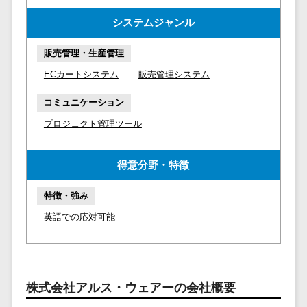
請求代行サービス>
20人以上
チェックサービ
システムジャンル
送金サービス>
Web戦略/企
スタッフ数
ス
画
50人以上
従業員満足度
販売管理・生産管理
税務申告システム>
ブランディ
アジャイル
調査・人材定着
ECカートシステム
販売管理システム
法務・総務
ング
開発
化ツール
電子契約システム>
プロモーシ
コミュニケーション
UI/UXに強
1on1ツール
ョン
い
適性検査サー
プロジェクト管理ツール
契約書レビューシステム>
EC・ネット
保守/運用も
ビス
契約書管理システム>
ショップ戦
対応
Web面接シス
得意分野・特徴
略
要件定義か
テム
反社チェックツール>
SEO対策
ら対応
エンゲージメ
特徴・強み
受付システム>
EFO(入力フ
レベニュー
ントツール
英語での応対可能
ォーム最適
シェア可能
座席管理システム>
ダイレクトリ
化)
クルーティング
予算管理
入退室管理システム>
コンバージ
サービス
システム
ョン率改善
採用代行サー
CO2排出量管理システム>
株式会社アルス・ウェアーの会社概要
SNS
～100万円
ビス