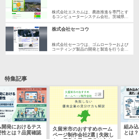
CRMツール
共有）>
セールス
株式会社エスカムは、農政推進を専門とす
ファイル転送サービス>
るコンピューターシステム会社。茨城県つ
DX（SFA/MA）
くば市に本社を構え、1991年の設立以
遠隔接客ツー
来、農業分野のデジタルソリューション...
文書管理システム>
Web電話帳>
株式会社セーコウ
ル
会議効率化ツール>
オンライン商
株式会社セーコウは、ゴムローラーおよび
コーティング製品の開発と製造を行う企業
談ツール
ナレッジ共有ツール>
です。長年にわたり、プリンタやFAX機用
セールスイネ
の部品を主として、幅広いOA機器関連...
バーチャルオフィスツール>
ーブルメントツ
ール
ビジネスチャット>
特集記事
名刺管理サー
デジタルサイネージソフト>
ビス
インサイドセ
オンライン校正ツール>
ールス代行サー
グループウェア>
社内SNS>
ビス
マーケティン
Web会議システム>
におけるテス
組み込みソ
久留米市のおすすめホーム
グ
は？品質確認
とは？わか
ページ制作会社2選 | 失敗し
プロジェクト管理ツール>
メール配信シ