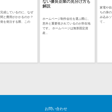
ない優良企業の見分け方も
ステム
解説
家電や自動車、
電子証明書サービス
ているのに、なぜ
ちの身の回りに
デジタル資産
電子証明書サービス>
用がかかるのか？
み込みソフトウ
管理システム
ホームページ制作会社を選ぶ際に、
注する際、この
て...
データセンター>
クラウド基盤>
意外と重要視されているのが所在地
商品情報管理
です。 ホームページは無形固定資
システム
産...
クローニングツール>
チケット管理
データセンター監視自動化>
システム
SNSキャンペ
クラウドバックアップ>
ーンツール
デスクトップ仮想化>
予約管理シス
テム
IoT空調制御>
広告効果測定
IoTプラットフォーム>
ツール
リード獲得ツ
IT資産管理ツール>
ール
SaaS管理ツール>
DM発送サービ
お問い合わせ
ス
モバイルデバイス管理>