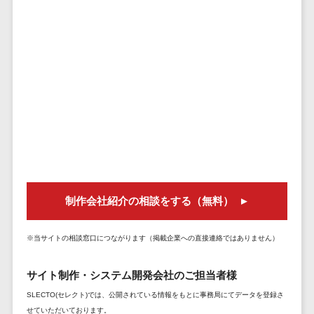
セールスイネーブルメントツール>
ゲーム
テム
コンシュー
ファクタリン
名刺管理サービス>
マーゲーム
グサービス
インサイドセールス代行サービス>
その他
債権管理シス
Web3.0
テム
マーケティング
AI
メール配信システム>
債務管理シス
テム
AR/VR
デジタル資産管理システム>
固定資産管理
IoT
システム
商品情報管理システム>
補助金・助
経理アウトソ
成金サポー
チケット管理システム>
ーシング
ト
制作会社紹介の相談をする（無料）
SNSキャンペーンツール>
振込代行サー
ビス
※当サイトの相談窓口につながります（掲載企業への直接連絡ではありません）
予約管理システム>
請求代行サー
広告効果測定ツール>
ビス
サイト制作・システム開発会社のご担当者様
送金サービス
SLECTO(セレクト)では、公開されている情報をもとに事務局にてデータを登録さ
リード獲得ツール>
税務申告シス
せていただいております。