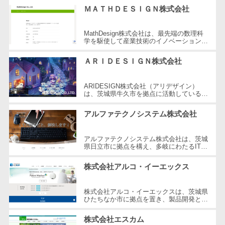
ＭＡＴＨＤＥＳＩＧＮ株式会社
自動音声応答システム(IVR)>
株主総会ツー
ル
AI自動電話応答>
MathDesign株式会社は、最先端の数理科
ISMS管理ツー
学を駆使して産業技術のイノベーションを
加速させる筑波大学発のベンチャー企業で
コールセンター音声認識>
ル
す。数理ソフトウェアの開発や人工知...
ＡＲＩＤＥＳＩＧＮ株式会社
リーガルリサ
カスタマーサクセスツール>
ーチサービス
ARIDESIGN株式会社（アリデザイン）
ITサービスマネジメントツール>
安否確認サー
は、茨城県牛久市を拠点に活動している企
業で、デジタルコンテンツから紙媒体ま
ビス
問い合わせ管理システム>
で、あらゆる「イメージ」を「形」にする
アルファテクノシステム株式会社
こ...
クラウドPBX
遠隔サポートツール>
オンラインア
アルファテクノシステム株式会社は、茨城
シスタント
県日立市に拠点を構え、多岐にわたるITソ
コールセンター代行サービス>
リューションを提供する会社です。中小企
会議室予約シ
業が直面するITのハードルを低くし...
株式会社アルコ・イーエックス
通話録音・解析システム>
ステム
販売管理シス
チャットボット>
FAQシステム>
株式会社アルコ・イーエックスは、茨城県
テム
ひたちなか市に拠点を置き、製品開発とソ
コミュニケーション
フトウェアサービスを提供する企業です。
SFAツール
当社は、常に先進的で永続的な努力...
オンラインストレージ（ファイル
株式会社エスカム