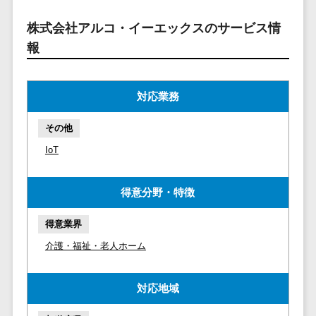
マイナンバー
コピーライ
ニメ・おも
請求書受領サービス>
人事（採用・
株式会社アルコ・イーエックスのサービス情
ティング・
ちゃ
評価・教育）
電子帳簿保存サービス>
報
ネーミング
芸能・アー
写真撮影
ティスト・
予算管理システム>
会計ソフト>
タレントマネ
音楽
映像制作
ジメントシステ
対応業務
会計システム>
特徴・強
グラフィッ
ム
み
出張管理システム>
クデザイン
その他
人事評価シス
(2D・3D)
Pマーク取
テム
IoT
ファクタリングサービス>
得
アニメーシ
採用管理シス
ョン
債権管理システム>
英語での応
テム
得意分野・特徴
対可能
イラスト
eラーニング
債務管理システム>
アワード表
ロゴ制作
（システム）
得意業界
彰歴あり
固定資産管理システム>
デジタルカ
eラーニング
介護・福祉・老人ホーム
全国対応可
タログ・電
（コンテンツ）
経理アウトソーシング>
子書籍
創業10年以
DX人材研修サ
対応地域
振込代行サービス>
上
コンサル
ービス
スタッフ数
ティング
リファレンス