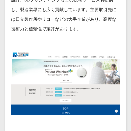
ービス
従業員満足度調査・人材定着化ツ
インフルエンサーマーケティング>
代行
保険
ール>
給与計算アウ
し、製造業界にも広く貢献しています。主要取引先に
予算管理システム
SNS運用
税理士・会
コンテンツマーケティング>
トソーシング
～100万円以下>
101～200万円>
は日立製作所やリコーなどの大手企業があり、高度な
計士
1on1ツール>
LINE運用代
年末調整アウ
SNSマーケティング>
行
弁護士
技術力と信頼性で定評があります。
201～300万円>
301～500万円>
トソーシング
適性検査サービス>
YouTube運
社労士
動画マーケティング>
福利厚生アウ
501～1000万円>
用代行
Web面接システム>
行政書士
トソーシング
ゲーム
WordPress
1000～1500万円>
大学・高
エンゲージメントツール>
ソーシャルゲーム>
フリーランス
構築・運用
校・専門学
管理システム
1500～5000万円>
ダイレクトリクルーティングサー
コンシューマーゲーム>
校
コンテン
社宅管理サー
ビス>
ツ制作
5001～10000万円>
学習塾・予
ビス
その他
コンテンツ
備校
採用代行サービス>
Web3.0>
AI>
AR/VR>
IoT>
健康管理IoTサ
10000万円以上>
制作
保育園・幼
ービス
経理・会計・財務
補助金・助成金サポート>
ライティン
稚園
外国人就労シ
経費精算システム>
グ
葬儀・墓
ステム
編集・校正
石・仏壇
Web請求書システム>
産業保健サー
インタビュ
お寺・神社
ビス
帳票発行サービス>
ー
ゲーム・ア