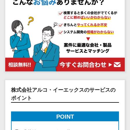
システム
ストラン
PMSシステム
AWS構築
京都府
不動産・マンション>
Indeed運用代行>
SNS運用>
健康管理システム>
ポータルサ
流通・小売
地図・位置情
Linux構築
大阪府
建設・工務店・住宅・リフォーム>
LINE運用代行>
イト(データ
報・GPSシステ
ストレスチェックサービス>
商業施設・
WindowsServer構
兵庫県
ベース型)
ム
テーマパー
ホテル・旅館>
旅行・観光>
築
YouTube運用代行>
奈良県
シフト管理システム>
会員システ
ク・複合施
店舗システム
Azure構築
和歌山県
スポーツ・アウトドア>
WordPress構築・運用>
ム
設
業務可視化ツール>
オーダーエン
Oracle
鳥取県
予約システ
美容室・サ
トリーシステム
銀行・地銀・証券>
保険>
コンテンツ制作
給与計算ソフト>
パッケージ
島根県
ム
ロン
映像・動画シ
コンテンツ制作>
ライティング>
SAP
税理士・会計士>
弁護士>
岡山県
スマホアプ
エステ・ネ
給与前払いサービス>
ステム
編集・校正>
インタビュー>
Salesforce
リ開発
広島県
イル
シミュレーシ
社労士>
行政書士>
給与計算アウトソーシング>
Access
データベー
山口県
化粧品
ョンシステム
コピーライティング・ネーミング>
大学・高校・専門学校>
ス構築
HubSpot
年末調整アウトソーシング>
徳島県
ブライダル
オークション
株式会社アルコ・イーエックスのサービスの
写真撮影>
映像制作>
AWSサーバ
kintone
システム
香川県
学習塾・予備校>
病院
福利厚生アウトソーシング>
ポイント
ー構築
OBIC製品
グラフィックデザイン(2D・3D)>
愛媛県
人事（労務管
クリニック
保育園・幼稚園>
Azureサー
フリーランス管理システム>
理）
高知県
歯科医院
アニメーション>
イラスト>
バー構築
POINT
葬儀・墓石・仏壇>
お寺・神社>
勤怠管理シス
福岡県
整体・整骨
社宅管理サービス>
Linuxサー
テム
ロゴ制作>
院
佐賀県
ゲーム・アニメ・おもちゃ>
バー構築