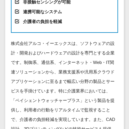
健康管理IoTサービス>
非接触センシングが可能
労務管理シス
介護・福
長崎県
デジタルカタログ・電子書籍>
ネットワー
テム
芸能・アーティスト・音楽>
祉・老人ホ
連携可能なシステム
外国人就労システム>
熊本県
ク構築・保
コンサルティング
人事管理シス
ーム
特徴・強み
大分県
介護者の負担を軽減
守・運用
産業保健サービス>
Web戦略/企画>
テム
製薬
Pマーク取得>
宮崎県
情シス・社
年末調整シス
マイナンバー>
動物病院
ブランディング>
内IT支援
鹿児島県
英語での応対可能>
テム
不動産・マ
株式会社アルコ・イーエックスは、ソフトウェアの設
AWS
人事（採用・評価・教育）
プロモーション>
沖縄県
健康管理シス
ンション
アワード表彰歴あり>
(Amazon
タレントマネジメントシステム>
計・開発およびハードウェアの設計を専門とする企業
テム
対応地域
EC・ネットショップ戦略>
建設・工務
Web
全国対応可>
創業10年以上>
です。制御系、通信系、インターネット・Web・IT関
ストレスチェ
人事評価システム>
店・住宅・
Services)
SEO対策>
ックサービス
国外
リフォーム
連ソリューションから、業務支援系や汎用系クラウド
スタッフ数20人以上>
運用代行
採用管理システム>
シフト管理シ
EFO(入力フォーム最適化)>
ホテル・旅
アプリケーションに至るまで幅広い分野の製品とサー
スタッフ数50人以上>
ステム
eラーニング（システム）>
館
リスティン
ビスを手掛けています。特に介護業界においては、
コンバージョン率改善>
SNS>
業務可視化ツ
アジャイル開発>
UI/UXに強い>
旅行・観光
グ広告運用
eラーニング（コンテンツ）>
ール
「ペイシェントウォッチャープラス」という製品を提
事業戦略>
代行
スポーツ・
保守/運用も対応>
給与計算ソフ
DX人材研修サービス>
供し、利用者の行動をリアルタイムで監視すること
アウトドア
求人広告運
マーケティング
ト
要件定義から対応>
用代行
銀行・地
で、介護者の負担軽減を実現しています。また、CAD
リファレンスチェックサービス>
Webマーケティング>
給与前払いサ
銀・証券
Indeed運用
レベニューシェア可能>
設計、3Dプリンティングなどの技術サービスも提供