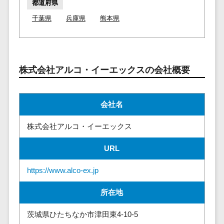
請求代行サービス>
都道府県
20人以上
チェックサービ
千葉県
兵庫県
熊本県
送金サービス>
Web戦略/企
スタッフ数
ス
画
50人以上
従業員満足度
税務申告システム>
ブランディ
アジャイル
調査・人材定着
法務・総務
ング
開発
化ツール
株式会社アルコ・イーエックスの会社概要
電子契約システム>
プロモーシ
UI/UXに強
1on1ツール
ョン
い
適性検査サー
契約書レビューシステム>
EC・ネット
保守/運用も
ビス
会社名
契約書管理システム>
ショップ戦
対応
Web面接シス
略
株式会社アルコ・イーエックス
要件定義か
テム
反社チェックツール>
SEO対策
ら対応
エンゲージメ
URL
受付システム>
EFO(入力フ
レベニュー
ントツール
ォーム最適
シェア可能
座席管理システム>
ダイレクトリ
https://www.alco-ex.jp
化)
クルーティング
予算管理
入退室管理システム>
コンバージ
所在地
サービス
システム
ョン率改善
採用代行サー
CO2排出量管理システム>
茨城県ひたちなか市津田東4-10-5
SNS
～100万円
ビス