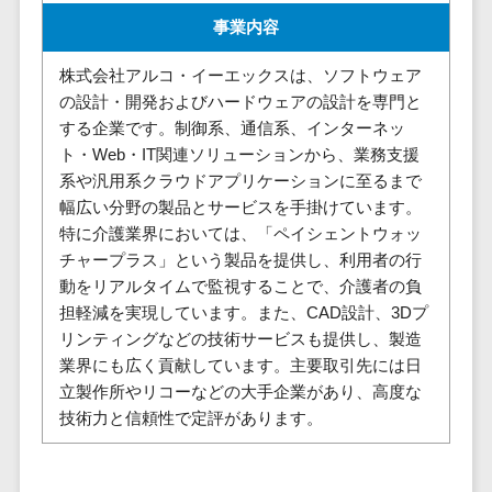
株主総会ツール>
以下
事業戦略
経理・会計・
事業内容
101～200万
ISMS管理ツール>
財務
マーケテ
円
株式会社アルコ・イーエックスは、ソフトウェア
ィング
経費精算シス
リーガルリサーチサービス>
の設計・開発およびハードウェアの設計を専門と
201～300万
テム
Webマーケ
する企業です。制御系、通信系、インターネッ
円
ティング
安否確認サービス>
Web請求書シ
ト・Web・IT関連ソリューションから、業務支援
301～500万
ステム
インフルエ
クラウドPBX>
系や汎用系クラウドアプリケーションに至るまで
円
ンサーマー
帳票発行サー
幅広い分野の製品とサービスを手掛けています。
ケティング
501～1000
ビス
オンラインアシスタント>
特に介護業界においては、「ペイシェントウォッ
万円
コンテンツ
請求書受領サ
チャープラス」という製品を提供し、利用者の行
会議室予約システム>
マーケティ
1000～
ービス
動をリアルタイムで監視することで、介護者の負
ング
1500万円
販売管理システム
電子帳簿保存
担軽減を実現しています。また、CAD設計、3Dプ
SNSマーケ
SFAツール>
CRMツール>
1500～
サービス
リンティングなどの技術サービスも提供し、製造
ティング
5000万円
業界にも広く貢献しています。主要取引先には日
予算管理シス
セールスDX（SFA/MA）>
動画マーケ
立製作所やリコーなどの大手企業があり、高度な
5001～
テム
ティング
技術力と信頼性で定評があります。
10000万円
遠隔接客ツール>
会計ソフト
10000万円
ゲーム
会計システム
オンライン商談ツール>
以上
ソーシャル
出張管理シス