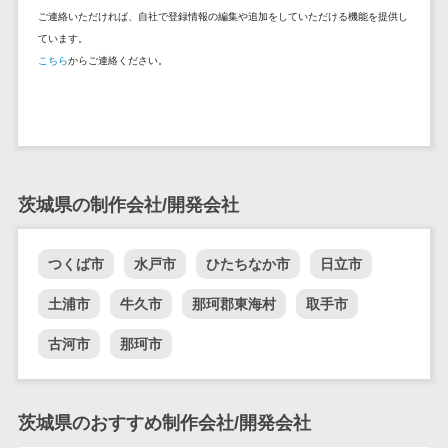
DM発送サービス>
EFOツール>
ご連絡いただければ、自社で登録情報の編集や追加をしていただける機能を提供し
テム
ています。
法務・総務
LP作成サービス>
こちら
からご連絡ください。
電子契約シス
広告運用代行>
テム
契約書レビュ
Webアンケートシステム>
ーシステム
Web接客ツール>
MAツール>
契約書管理シ
茨城県の制作会社/開発会社
ステム
動画配信システム>
反社チェック
SNS管理ツール>
ツール
つくば市
水戸市
ひたちなか市
日立市
受付システム
LINEマーケティングツール>
土浦市
牛久市
那珂郡東海村
取手市
座席管理シス
SEOツール>
MEOツール>
テム
古河市
那珂市
イベント管理システム>
入退室管理シ
ステム
カスタマーサポート
茨城県のおすすめ制作会社/開発会社
CO2排出量管
コールセンターCRM>
理システム