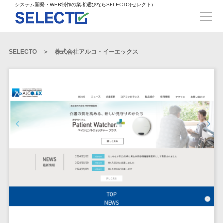
得意業界
ECサイト構築>
ECカートシステム>
システム開発・WEB制作の業者選びならSELECTO(セレクト)
都道府県
SpringFramework>
SpringBoot>
人材>
製造業>
システム開発
北海道>
青森県>
岩手県>
販売管理システム>
言語・スキル
対応業務
システムジ
対応地域
得意分
Laravel>
CakePHP>
工業・インフラ・物流>
コンサル・PM>
宮城県>
秋田県>
山形県>
言語
WEBサイ
ャンル
全国
野・特徴
受注・発注管理システム>
Ruby on Rails>
Node.js>
食品・飲料>
IT・Webサービス>
SELECTO
株式会社アルコ・イーエックス
基幹システム(ERP)>
ト制作
Python
全国
販売管理・生
得意業界
福島県>
茨城県>
栃木県>
購買管理システム>
LP制作
産管理
Django>
AngularJS>
React>
Java
都道府県
インテリア・雑貨>
顧客管理システム(CRM)>
群馬県>
埼玉県>
千葉県>
ERP（基幹業
人材
オウンドメ
生産管理システム>
PHP
Vue.js>
NuxtJS>
ベビー・キッズ>
経理/会計システム>
務システム）
ディア
製造業
北海道
Ruby
東京都>
神奈川県>
新潟県>
工程管理システム>
在庫管理シス
ReactNative>
Flutter>
採用サイト
工業・イン
生活用品・文房具>
青森県
在庫管理システム>
Swift
富山県>
石川県>
福井県>
テム
フラ・物流
企業サイト
原価管理システム>
岩手県
Perl
構築
ファッション・アパレル (1785)>
POSシステム>
ECカートシス
食品・飲料
WordPress
山梨県>
長野県>
岐阜県>
AWS構築>
Linux構築>
宮城県
C++
倉庫管理システム>
テム
構築
ペット>
農園・農業>
IT・Webサ
勤怠管理システム>
秋田県
Go
静岡県>
愛知県>
三重県>
WindowsServer構築>
販売管理シス
需要予測システム>
ービス
ECサイト構
山形県
NPO・官公庁>
Kotlin
生産管理システム>
テム
築
インテリ
滋賀県>
京都府>
大阪府>
Azure構築>
Oracle>
WEBサービス
福島県
VBA
受注・発注管
ア・雑貨
イベント・キャンペーン>
マッチングシステム>
システム
マッチングシステム>
茨城県
兵庫県>
奈良県>
和歌山県>
パッケージ
iOS
理システム
開発
ベビー・キ
自動車・バイク>
ポータルサイト(データベース型)>
SAP>
Salesforce>
Access>
栃木県
Android
購買管理シス
予約システム>
会員システム>
ッズ
コンサル・
鳥取県>
島根県>
岡山県>
テム