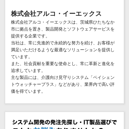
群馬県
PM
家電・電子機器>
フレームワーク
会員システム>
予約システム>
生活用品・
HubSpot>
kintone>
PMSシステム>
広島県>
山口県>
徳島県>
生産管理シス
埼玉県
文房具
基幹システ
株式会社アルコ・イーエックス
飲食店・レストラン>
スマホアプリ開発>
OBIC製品>
テム
地図・位置情報・GPSシステム>
SpringFramework
千葉県
ム(ERP)
ファッショ
香川県>
愛媛県>
高知県>
株式会社アルコ・イーエックスは、茨城県ひたちなか
工程管理シス
流通・小売>
SpringBoot
ン・アパレ
データベース構築>
東京都
顧客管理シ
店舗システム>
市に拠点を置き、製品開発とソフトウェアサービスを
福岡県>
佐賀県>
長崎県>
テム
ル (1785)
ステム
Laravel
神奈川県
商業施設・テーマパーク・複合施
提供する企業です。
AWSサーバー構築>
オーダーエントリーシステム>
原価管理シス
(CRM)
ペット
熊本県>
大分県>
宮崎県>
CakePHP
新潟県
設>
当社は、常に先進的で永続的な努力を続け、お客様が
テム
経理/会計シ
Azureサーバー構築>
農園・農業
Ruby on Rails
映像・動画システム>
富山県
満足いただけるような最適なソリューションを提供し
鹿児島県>
沖縄県>
倉庫管理シス
美容室・サロン>
ステム
NPO・官公
ています。
Node.js
石川県
Linuxサーバー構築>
テム
シミュレーションシステム>
在庫管理シ
対応地域
庁
また、社会貢献を重要な使命とし、常に革新と進化を
エステ・ネイル>
化粧品>
Django
福井県
需要予測シス
ステム
ネットワーク構築・保守・運用>
国外>
追求しています。
イベント・
オークションシステム>
AngularJS
山梨県
テム
ブライダル>
病院>
主な製品には、介護向け見守りシステム「ペイシェン
POSシステ
キャンペー
情シス・社内IT支援>
React
長野県
人事（労務管理）
トウォッチャープラス」などがあり、業界内で高い評
ム
WEBサービ
ン
クリニック>
歯科医院>
勤怠管理システム>
Vue.js
岐阜県
価を得ています。
ス
AWS (Amazon Web Services)>
勤怠管理シ
自動車・バ
NuxtJS
整体・整骨院>
静岡県
マッチングシ
ステム
イク
労務管理システム>
運用代行
ステム
ReactNative
愛知県
生産管理シ
家電・電子
介護・福祉・老人ホーム>
製薬>
リスティング広告運用代行>
人事管理システム>
予約システム
ステム
Flutter
三重県
機器
動物病院 >
求人広告運用代行>
会員システム
マッチング
滋賀県
飲食店・レ
年末調整システム>
構築