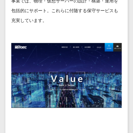
事業では、物理・仮想サーバーの設計・構築・運用を
ービス
従業員満足度調査・人材定着化ツ
インフルエンサーマーケティング>
代行
保険
ール>
給与計算アウ
包括的にサポート。これらに付随する保守サービスも
予算管理システム
SNS運用
税理士・会
コンテンツマーケティング>
トソーシング
～100万円以下>
101～200万円>
計士
充実しています。
1on1ツール>
LINE運用代
年末調整アウ
SNSマーケティング>
行
弁護士
201～300万円>
301～500万円>
トソーシング
適性検査サービス>
YouTube運
社労士
動画マーケティング>
福利厚生アウ
501～1000万円>
用代行
Web面接システム>
行政書士
トソーシング
ゲーム
WordPress
1000～1500万円>
大学・高
エンゲージメントツール>
ソーシャルゲーム>
フリーランス
構築・運用
校・専門学
管理システム
1500～5000万円>
ダイレクトリクルーティングサー
コンシューマーゲーム>
校
コンテン
社宅管理サー
ビス>
ツ制作
5001～10000万円>
学習塾・予
ビス
その他
コンテンツ
備校
採用代行サービス>
Web3.0>
AI>
AR/VR>
IoT>
健康管理IoTサ
10000万円以上>
制作
保育園・幼
ービス
経理・会計・財務
補助金・助成金サポート>
ライティン
稚園
外国人就労シ
経費精算システム>
グ
葬儀・墓
ステム
編集・校正
石・仏壇
Web請求書システム>
産業保健サー
インタビュ
お寺・神社
ビス
帳票発行サービス>
ー
ゲーム・ア