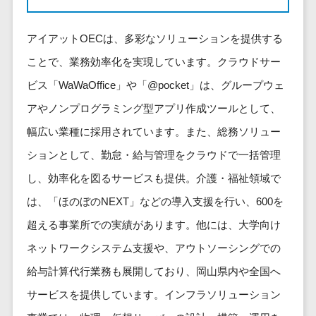
健康管理IoTサービス>
労務管理シス
介護・福
長崎県
デジタルカタログ・電子書籍>
ネットワー
テム
芸能・アーティスト・音楽>
祉・老人ホ
外国人就労システム>
熊本県
ク構築・保
アイアットOECは、多彩なソリューションを提供する
コンサルティング
人事管理シス
ーム
特徴・強み
大分県
守・運用
産業保健サービス>
Web戦略/企画>
テム
ことで、業務効率化を実現しています。クラウドサー
製薬
Pマーク取得>
宮崎県
情シス・社
年末調整シス
マイナンバー>
動物病院
ビス「WaWaOffice」や「@pocket」は、グループウェ
ブランディング>
内IT支援
鹿児島県
英語での応対可能>
テム
不動産・マ
アやノンプログラミング型アプリ作成ツールとして、
AWS
人事（採用・評価・教育）
プロモーション>
沖縄県
健康管理シス
ンション
アワード表彰歴あり>
(Amazon
タレントマネジメントシステム>
幅広い業種に採用されています。また、総務ソリュー
テム
対応地域
EC・ネットショップ戦略>
建設・工務
Web
全国対応可>
創業10年以上>
ストレスチェ
ションとして、勤怠・給与管理をクラウドで一括管理
人事評価システム>
店・住宅・
Services)
SEO対策>
ックサービス
国外
リフォーム
スタッフ数20人以上>
し、効率化を図るサービスも提供。介護・福祉領域で
運用代行
採用管理システム>
シフト管理シ
EFO(入力フォーム最適化)>
ホテル・旅
は、「ほのぼのNEXT」などの導入支援を行い、600を
スタッフ数50人以上>
ステム
eラーニング（システム）>
館
リスティン
コンバージョン率改善>
SNS>
超える事業所での実績があります。他には、大学向け
業務可視化ツ
アジャイル開発>
UI/UXに強い>
旅行・観光
グ広告運用
eラーニング（コンテンツ）>
ール
ネットワークシステム支援や、アウトソーシングでの
事業戦略>
代行
スポーツ・
保守/運用も対応>
給与計算ソフ
DX人材研修サービス>
アウトドア
給与計算代行業務も展開しており、岡山県内や全国へ
求人広告運
マーケティング
ト
要件定義から対応>
用代行
銀行・地
リファレンスチェックサービス>
サービスを提供しています。インフラソリューション
Webマーケティング>
給与前払いサ
銀・証券
Indeed運用
レベニューシェア可能>