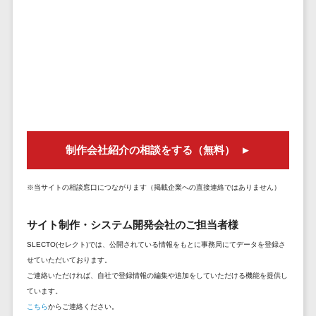
セールスイネーブルメントツール>
ゲーム
テム
コンシュー
ファクタリン
名刺管理サービス>
マーゲーム
グサービス
インサイドセールス代行サービス>
その他
債権管理シス
Web3.0
テム
マーケティング
AI
メール配信システム>
債務管理シス
テム
AR/VR
デジタル資産管理システム>
固定資産管理
IoT
制作会社紹介の相談をする（無料）
システム
商品情報管理システム>
補助金・助
経理アウトソ
成金サポー
※当サイトの相談窓口につながります（掲載企業への直接連絡ではありません）
チケット管理システム>
ーシング
ト
SNSキャンペーンツール>
振込代行サー
サイト制作・システム開発会社のご担当者様
ビス
予約管理システム>
SLECTO(セレクト)では、公開されている情報をもとに事務局にてデータを登録さ
請求代行サー
せていただいております。
広告効果測定ツール>
ビス
ご連絡いただければ、自社で登録情報の編集や追加をしていただける機能を提供し
ています。
送金サービス
リード獲得ツール>
こちら
からご連絡ください。
税務申告シス