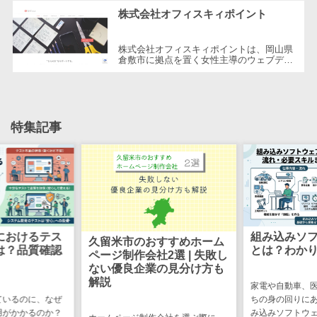
CRMツール
「できない」を「できる」に変える...
共有）>
株式会社オフィスキィポイント
セールス
ファイル転送サービス>
DX（SFA/MA）
株式会社オフィスキィポイントは、岡山県
遠隔接客ツー
倉敷市に拠点を置く女性主導のウェブデザ
文書管理システム>
Web電話帳>
イン会社です。1999年に設立以来、クラ
ル
イアントとの連携を重視し、ウェブサ...
会議効率化ツール>
オンライン商
談ツール
ナレッジ共有ツール>
特集記事
セールスイネ
バーチャルオフィスツール>
ーブルメントツ
ール
ビジネスチャット>
名刺管理サー
デジタルサイネージソフト>
ビス
インサイドセ
オンライン校正ツール>
におけるテス
組み込みソ
久留米市のおすすめホーム
ールス代行サー
は？品質確認
とは？わか
ページ制作会社2選 | 失敗し
グループウェア>
社内SNS>
ビス
ない優良企業の見分け方も
マーケティン
解説
Web会議システム>
家電や自動車、
グ
ているのに、なぜ
ちの身の回りに
プロジェクト管理ツール>
用がかかるのか？
み込みソフトウ
メール配信シ