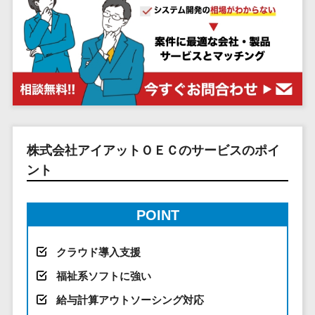
システム
ストラン
PMSシステム
AWS構築
京都府
不動産・マンション>
Indeed運用代行>
SNS運用>
健康管理システム>
ポータルサ
流通・小売
地図・位置情
Linux構築
大阪府
建設・工務店・住宅・リフォーム>
LINE運用代行>
イト(データ
報・GPSシステ
ストレスチェックサービス>
商業施設・
WindowsServer構
兵庫県
ベース型)
ム
テーマパー
ホテル・旅館>
旅行・観光>
築
YouTube運用代行>
奈良県
シフト管理システム>
会員システ
ク・複合施
店舗システム
Azure構築
和歌山県
スポーツ・アウトドア>
WordPress構築・運用>
ム
設
業務可視化ツール>
オーダーエン
Oracle
鳥取県
予約システ
美容室・サ
トリーシステム
銀行・地銀・証券>
保険>
コンテンツ制作
給与計算ソフト>
パッケージ
島根県
ム
ロン
映像・動画シ
コンテンツ制作>
ライティング>
SAP
税理士・会計士>
弁護士>
岡山県
株式会社アイアットＯＥＣのサービスのポイ
スマホアプ
エステ・ネ
給与前払いサービス>
ステム
編集・校正>
インタビュー>
Salesforce
リ開発
広島県
イル
ント
シミュレーシ
社労士>
行政書士>
給与計算アウトソーシング>
Access
データベー
山口県
化粧品
ョンシステム
コピーライティング・ネーミング>
大学・高校・専門学校>
ス構築
HubSpot
年末調整アウトソーシング>
徳島県
ブライダル
オークション
POINT
写真撮影>
映像制作>
AWSサーバ
kintone
システム
香川県
学習塾・予備校>
病院
福利厚生アウトソーシング>
ー構築
OBIC製品
グラフィックデザイン(2D・3D)>
愛媛県
人事（労務管
クリニック
クラウド導入支援
保育園・幼稚園>
Azureサー
フリーランス管理システム>
理）
高知県
歯科医院
アニメーション>
イラスト>
福祉系ソフトに強い
バー構築
葬儀・墓石・仏壇>
お寺・神社>
勤怠管理シス
福岡県
整体・整骨
社宅管理サービス>
Linuxサー
テム
給与計算アウトソーシング対応
ロゴ制作>
院
佐賀県
ゲーム・アニメ・おもちゃ>
バー構築