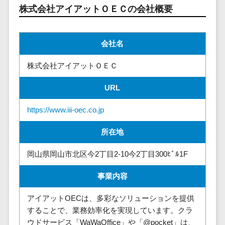
請求代行サービス>
株式会社アイアットＯＥＣの会社概要
20人以上
チェックサービ
送金サービス>
Web戦略/企
スタッフ数
ス
画
50人以上
従業員満足度
税務申告システム>
会社名
ブランディ
アジャイル
調査・人材定着
法務・総務
ング
開発
化ツール
株式会社アイアットＯＥＣ
電子契約システム>
プロモーシ
UI/UXに強
1on1ツール
ョン
URL
い
適性検査サー
契約書レビューシステム>
EC・ネット
保守/運用も
ビス
https://www.iii-oec.co.jp
契約書管理システム>
ショップ戦
対応
Web面接シス
略
要件定義か
テム
反社チェックツール>
所在地
SEO対策
ら対応
エンゲージメ
受付システム>
岡山県岡山市北区今2丁目2-10今2丁目300ﾋﾞﾙ1F
EFO(入力フ
レベニュー
ントツール
ォーム最適
シェア可能
座席管理システム>
ダイレクトリ
事業内容
化)
クルーティング
予算管理
入退室管理システム>
コンバージ
サービス
システム
アイアットOECは、多彩なソリューションを提供
ョン率改善
採用代行サー
CO2排出量管理システム>
することで、業務効率化を実現しています。クラ
SNS
～100万円
ビス
ウドサービス「WaWaOffice」や「@pocket」は、