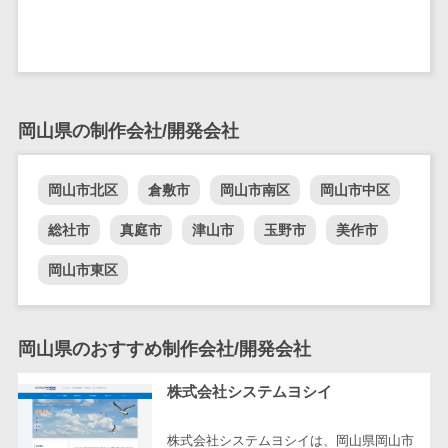
DM発送サービス>
EFOツール>
テム
法務・総務
LP作成サービス>
電子契約シス
広告運用代行>
テム
岡山県の制作会社/開発会社
契約書レビュ
Webアンケートシステム>
ーシステム
Web接客ツール>
MAツール>
契約書管理シ
岡山市北区
倉敷市
岡山市南区
岡山市中区
ステム
動画配信システム>
総社市
真庭市
津山市
玉野市
美作市
反社チェック
SNS管理ツール>
ツール
岡山市東区
受付システム
LINEマーケティングツール>
座席管理シス
SEOツール>
MEOツール>
テム
岡山県のおすすめ制作会社/開発会社
イベント管理システム>
入退室管理シ
株式会社システムヨシイ
ステム
カスタマーサポート
CO2排出量管
コールセンターCRM>
株式会社システムヨシイは、岡山県岡山市
理システム