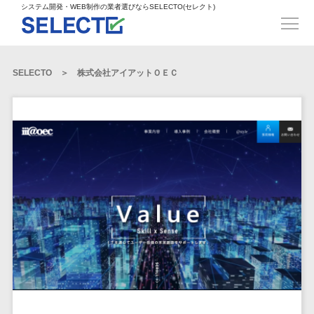
得意業界
ECサイト構築>
ECカートシステム>
システム開発・WEB制作の業者選びならSELECTO(セレクト)
都道府県
SpringFramework>
SpringBoot>
人材>
製造業>
システム開発
北海道>
青森県>
岩手県>
販売管理システム>
言語・スキル
対応業務
システムジ
対応地域
得意分
Laravel>
CakePHP>
工業・インフラ・物流>
コンサル・PM>
宮城県>
秋田県>
山形県>
言語
WEBサイ
ャンル
全国
野・特徴
受注・発注管理システム>
Ruby on Rails>
Node.js>
食品・飲料>
IT・Webサービス>
SELECTO
株式会社アイアットＯＥＣ
基幹システム(ERP)>
ト制作
Python
全国
販売管理・生
得意業界
福島県>
茨城県>
栃木県>
購買管理システム>
LP制作
産管理
Django>
AngularJS>
React>
Java
都道府県
インテリア・雑貨>
顧客管理システム(CRM)>
群馬県>
埼玉県>
千葉県>
ERP（基幹業
人材
オウンドメ
生産管理システム>
PHP
Vue.js>
NuxtJS>
ベビー・キッズ>
経理/会計システム>
務システム）
ディア
製造業
北海道
Ruby
東京都>
神奈川県>
新潟県>
工程管理システム>
在庫管理シス
ReactNative>
Flutter>
採用サイト
工業・イン
生活用品・文房具>
青森県
在庫管理システム>
Swift
富山県>
石川県>
福井県>
テム
フラ・物流
企業サイト
原価管理システム>
岩手県
Perl
構築
ファッション・アパレル (1785)>
POSシステム>
ECカートシス
食品・飲料
WordPress
山梨県>
長野県>
岐阜県>
AWS構築>
Linux構築>
宮城県
C++
倉庫管理システム>
テム
構築
ペット>
農園・農業>
IT・Webサ
勤怠管理システム>
秋田県
Go
静岡県>
愛知県>
三重県>
WindowsServer構築>
販売管理シス
需要予測システム>
ービス
ECサイト構
山形県
NPO・官公庁>
Kotlin
生産管理システム>
テム
築
インテリ
滋賀県>
京都府>
大阪府>
Azure構築>
Oracle>
WEBサービス
福島県
VBA
受注・発注管
ア・雑貨
イベント・キャンペーン>
マッチングシステム>
システム
マッチングシステム>
茨城県
兵庫県>
奈良県>
和歌山県>
パッケージ
iOS
理システム
開発
ベビー・キ
自動車・バイク>
ポータルサイト(データベース型)>
SAP>
Salesforce>
Access>
栃木県
Android
購買管理シス
予約システム>
会員システム>
ッズ
コンサル・
鳥取県>
島根県>
岡山県>
テム