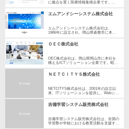
に拠点を置く医療情報集積企業です。
自動音声応答システム(IVR)>
1979年に設立され、医療機関向けのシス
株主総会ツー
テム開発とデータベースの管理を中心に
エムアンドシーシステム株式会社
ル
事...
AI自動電話応答>
ISMS管理ツー
エムアンドシーシステム株式会社は、
コールセンター音声認識>
ル
1986年に設立され、岡山県倉敷市に本社
を置くシステム開発企業です。情報処理技
リーガルリサ
カスタマーサクセスツール>
術を活かし、地域社会への貢献を目指し
ＯＥＣ株式会社
ーチサービス
て...
ITサービスマネジメントツール>
安否確認サー
OEC株式会社は、岡山県岡山市に本社を
ビス
問い合わせ管理システム>
構えるICTソリューション企業です。昭和
44年に設立され、長年にわたり多くの自
クラウドPBX
治体や医療機関、民間企業に対してICTソ
遠隔サポートツール>
ＮＥＴＣＩＴＹＳ株式会社
リ...
オンラインア
シスタント
コールセンター代行サービス>
NETCITYS株式会社は、2001年の設立以
会議室予約シ
来、ITソリューションを提供し、Webシス
通話録音・解析システム>
テム開発を中心に、コンサルティング、ネ
ステム
ットワーク構築、保守管理まで幅広く手
吉備学習システム販売株式会社
掛...
販売管理シス
チャットボット>
FAQシステム>
テム
コミュニケーション
吉備学習システム販売株式会社は、全国の
SFAツール
学習塾や学校における教育活動を支援する
オンラインストレージ（ファイル
ためのソリューションを提供しています。