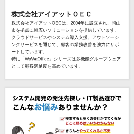
群馬県
PM
家電・電子機器>
フレームワーク
会員システム>
予約システム>
生活用品・
HubSpot>
kintone>
PMSシステム>
広島県>
山口県>
徳島県>
生産管理シス
埼玉県
文房具
基幹システ
株式会社アイアットＯＥＣ
飲食店・レストラン>
スマホアプリ開発>
OBIC製品>
テム
地図・位置情報・GPSシステム>
SpringFramework
千葉県
ム(ERP)
ファッショ
香川県>
愛媛県>
高知県>
株式会社アイアットOECは、2004年に設立され、岡山
工程管理シス
流通・小売>
SpringBoot
ン・アパレ
データベース構築>
東京都
顧客管理シ
店舗システム>
市を拠点に幅広いソリューションを提供しています。
福岡県>
佐賀県>
長崎県>
テム
ル (1785)
ステム
Laravel
神奈川県
商業施設・テーマパーク・複合施
クラウドサービスやシステム導入支援、アウトソーシ
AWSサーバー構築>
オーダーエントリーシステム>
原価管理シス
(CRM)
ペット
熊本県>
大分県>
宮崎県>
CakePHP
新潟県
設>
ングサービスを通じて、顧客の業務改善を強力にサポ
テム
経理/会計シ
Azureサーバー構築>
農園・農業
Ruby on Rails
映像・動画システム>
富山県
ートしています。
鹿児島県>
沖縄県>
倉庫管理シス
美容室・サロン>
ステム
NPO・官公
特に「WaWaOffice」シリーズは多機能グループウェア
Node.js
石川県
Linuxサーバー構築>
テム
シミュレーションシステム>
在庫管理シ
対応地域
庁
として顧客満足度を高めています。
エステ・ネイル>
化粧品>
Django
福井県
需要予測シス
ステム
ネットワーク構築・保守・運用>
国外>
イベント・
オークションシステム>
AngularJS
山梨県
テム
ブライダル>
病院>
POSシステ
キャンペー
情シス・社内IT支援>
React
長野県
人事（労務管理）
ム
WEBサービ
ン
クリニック>
歯科医院>
勤怠管理システム>
Vue.js
岐阜県
ス
AWS (Amazon Web Services)>
勤怠管理シ
自動車・バ
NuxtJS
整体・整骨院>
静岡県
マッチングシ
ステム
イク
労務管理システム>
運用代行
ステム
ReactNative
愛知県
生産管理シ
家電・電子
介護・福祉・老人ホーム>
製薬>
リスティング広告運用代行>
人事管理システム>
予約システム
ステム
Flutter
三重県
機器
動物病院 >
求人広告運用代行>
会員システム
マッチング
滋賀県
飲食店・レ
年末調整システム>
構築