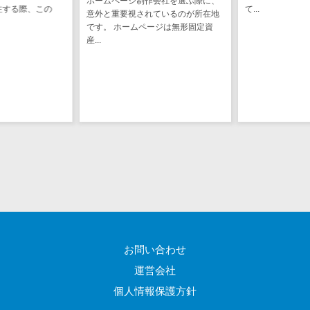
ホームページ制作会社を選ぶ際に、
注する際、この
て...
意外と重要視されているのが所在地
ステム
電子証明書サービス
です。 ホームページは無形固定資
デジタル資産
電子証明書サービス>
産...
管理システム
データセンター>
クラウド基盤>
商品情報管理
システム
クローニングツール>
チケット管理
データセンター監視自動化>
システム
SNSキャンペ
クラウドバックアップ>
ーンツール
デスクトップ仮想化>
予約管理シス
テム
IoT空調制御>
広告効果測定
IoTプラットフォーム>
ツール
お問い合わせ
リード獲得ツ
IT資産管理ツール>
ール
運営会社
SaaS管理ツール>
DM発送サービ
個人情報保護方針
ス
モバイルデバイス管理>