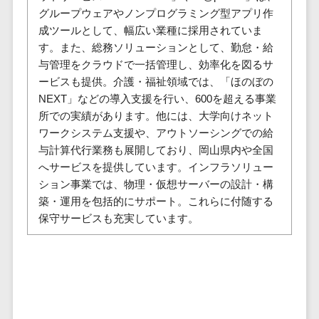
株主総会ツール>
以下
事業戦略
グループウェアやノンプログラミング型アプリ作
経理・会計・
101～200万
成ツールとして、幅広い業種に採用されていま
ISMS管理ツール>
財務
マーケテ
円
す。また、総務ソリューションとして、勤怠・給
ィング
経費精算シス
リーガルリサーチサービス>
与管理をクラウドで一括管理し、効率化を図るサ
201～300万
テム
Webマーケ
ービスも提供。介護・福祉領域では、「ほのぼの
円
ティング
安否確認サービス>
Web請求書シ
NEXT」などの導入支援を行い、600を超える事業
301～500万
ステム
インフルエ
所での実績があります。他には、大学向けネット
クラウドPBX>
円
ンサーマー
帳票発行サー
ワークシステム支援や、アウトソーシングでの給
ケティング
501～1000
ビス
オンラインアシスタント>
与計算代行業務も展開しており、岡山県内や全国
万円
コンテンツ
請求書受領サ
へサービスを提供しています。インフラソリュー
会議室予約システム>
マーケティ
1000～
ービス
ション事業では、物理・仮想サーバーの設計・構
ング
1500万円
販売管理システム
電子帳簿保存
築・運用を包括的にサポート。これらに付随する
SNSマーケ
SFAツール>
CRMツール>
1500～
サービス
保守サービスも充実しています。
ティング
5000万円
予算管理シス
セールスDX（SFA/MA）>
動画マーケ
5001～
テム
ティング
10000万円
遠隔接客ツール>
会計ソフト
10000万円
ゲーム
会計システム
オンライン商談ツール>
以上
ソーシャル
出張管理シス