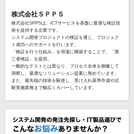
群馬県
PM
家電・電子機器>
フレームワーク
会員システム>
予約システム>
生活用品・
HubSpot>
kintone>
PMSシステム>
広島県>
山口県>
徳島県>
生産管理シス
埼玉県
文房具
基幹システ
株式会社ＳＰＰＳ
飲食店・レストラン>
スマホアプリ開発>
OBIC製品>
テム
地図・位置情報・GPSシステム>
SpringFramework
千葉県
ム(ERP)
ファッショ
香川県>
愛媛県>
高知県>
株式会社SPPSは、ICTサービスを基盤に最適な検証技
工程管理シス
流通・小売>
SpringBoot
ン・アパレ
データベース構築>
東京都
顧客管理シ
店舗システム>
術を提供する企業です。
福岡県>
佐賀県>
長崎県>
テム
ル (1785)
ステム
Laravel
神奈川県
商業施設・テーマパーク・複合施
システム開発プロジェクトの検証を通じ、プロジェク
AWSサーバー構築>
オーダーエントリーシステム>
原価管理シス
(CRM)
ペット
熊本県>
大分県>
宮崎県>
CakePHP
新潟県
設>
ト成功へのサポートを行います。
テム
経理/会計シ
Azureサーバー構築>
農園・農業
Ruby on Rails
映像・動画システム>
富山県
「検証を行う仕組み」を現場に構築することで、「第
鹿児島県>
沖縄県>
倉庫管理シス
美容室・サロン>
ステム
NPO・官公
三者検証」を提供。
Node.js
石川県
Linuxサーバー構築>
テム
シミュレーションシステム>
在庫管理シ
対応地域
庁
一般的なテストとは異なり、プロセス全体を俯瞰して
エステ・ネイル>
化粧品>
Django
福井県
需要予測シス
ステム
ネットワーク構築・保守・運用>
国外>
洞察し、最適なソリューション提案に努めています。
イベント・
オークションシステム>
AngularJS
山梨県
テム
ブライダル>
病院>
また、最先端の技術を駆使し、受け入れ基準作成や試
POSシステ
キャンペー
情シス・社内IT支援>
React
長野県
人事（労務管理）
験実施業務まで幅広くカバーしています。
ム
WEBサービ
ン
クリニック>
歯科医院>
勤怠管理システム>
Vue.js
岐阜県
ス
AWS (Amazon Web Services)>
勤怠管理シ
自動車・バ
NuxtJS
整体・整骨院>
静岡県
マッチングシ
ステム
イク
労務管理システム>
運用代行
ステム
ReactNative
愛知県
生産管理シ
家電・電子
介護・福祉・老人ホーム>
製薬>
リスティング広告運用代行>
人事管理システム>
予約システム
ステム
Flutter
三重県
機器
動物病院 >
求人広告運用代行>
会員システム
マッチング
滋賀県
飲食店・レ
年末調整システム>
構築