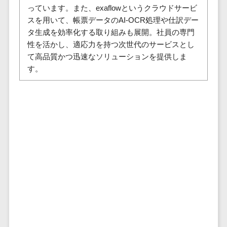
セールスイネーブルメントツール>
ゲーム
っています。また、exaflowというクラウドサービ
テム
スを用いて、帳票データのAI-OCR処理や仕訳デー
コンシュー
ファクタリン
名刺管理サービス>
タ生成を効率化する取り組みも展開。社員の専門
マーゲーム
グサービス
性を活かし、適応力を持つ次世代のサービスとし
インサイドセールス代行サービス>
その他
債権管理シス
て高品質かつ迅速なソリューションを提供しま
Web3.0
テム
マーケティング
す。
AI
メール配信システム>
債務管理シス
テム
AR/VR
デジタル資産管理システム>
固定資産管理
IoT
システム
商品情報管理システム>
補助金・助
経理アウトソ
成金サポー
チケット管理システム>
ーシング
ト
SNSキャンペーンツール>
振込代行サー
ビス
予約管理システム>
請求代行サー
広告効果測定ツール>
ビス
送金サービス
リード獲得ツール>
税務申告シス