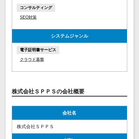
請求代行サービス>
20人以上
チェックサービ
コンサルティング
送金サービス>
Web戦略/企
スタッフ数
ス
SEO対策
画
50人以上
従業員満足度
税務申告システム>
ブランディ
アジャイル
調査・人材定着
システムジャンル
法務・総務
ング
開発
化ツール
電子契約システム>
プロモーシ
UI/UXに強
1on1ツール
電子証明書サービス
ョン
い
適性検査サー
契約書レビューシステム>
クラウド基盤
EC・ネット
保守/運用も
ビス
契約書管理システム>
ショップ戦
対応
Web面接シス
略
要件定義か
テム
反社チェックツール>
SEO対策
ら対応
エンゲージメ
株式会社ＳＰＰＳの会社概要
受付システム>
EFO(入力フ
レベニュー
ントツール
ォーム最適
シェア可能
座席管理システム>
ダイレクトリ
化)
クルーティング
予算管理
会社名
入退室管理システム>
コンバージ
サービス
システム
ョン率改善
株式会社ＳＰＰＳ
採用代行サー
CO2排出量管理システム>
SNS
～100万円
ビス