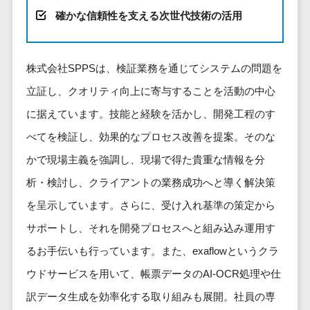
健康管理IoTサービス>
労務管理シス
介護・福
長崎県
デジタルカタログ・電子書籍>
確かな信頼性を支える次世代技術の活用
ネットワー
テム
芸能・アーティスト・音楽>
祉・老人ホ
外国人就労システム>
熊本県
ク構築・保
コンサルティング
人事管理シス
ーム
特徴・強み
大分県
守・運用
産業保健サービス>
Web戦略/企画>
テム
製薬
Pマーク取得>
株式会社SPPSは、検証業務を通じてシステムの問題を
宮崎県
情シス・社
年末調整シス
マイナンバー>
動物病院
ブランディング>
内IT支援
鹿児島県
立証し、クオリティ向上に寄与することを活動の中心
英語での応対可能>
テム
不動産・マ
AWS
人事（採用・評価・教育）
プロモーション>
沖縄県
健康管理シス
に据えています。技能と経験を活かし、開発工程のす
ンション
アワード表彰歴あり>
(Amazon
タレントマネジメントシステム>
テム
対応地域
べてを検証し、効果的なプロセス改善を提案。そのな
EC・ネットショップ戦略>
建設・工務
Web
全国対応可>
創業10年以上>
ストレスチェ
人事評価システム>
店・住宅・
Services)
かで現場主義を強調し、現場で得た貴重な情報を分
SEO対策>
ックサービス
国外
リフォーム
スタッフ数20人以上>
運用代行
採用管理システム>
析・検討し、クライアントの業務成功へと導く解決策
シフト管理シ
EFO(入力フォーム最適化)>
ホテル・旅
スタッフ数50人以上>
ステム
を呈示しています。さらに、受け入れ基準の策定から
eラーニング（システム）>
館
リスティン
コンバージョン率改善>
SNS>
業務可視化ツ
アジャイル開発>
UI/UXに強い>
サポートし、それを開発プロセスへと組み込み運用す
旅行・観光
グ広告運用
eラーニング（コンテンツ）>
ール
事業戦略>
代行
スポーツ・
るお手伝いも行っています。また、exaflowというクラ
保守/運用も対応>
給与計算ソフ
DX人材研修サービス>
アウトドア
求人広告運
マーケティング
ウドサービスを用いて、帳票データのAI-OCR処理や仕
ト
要件定義から対応>
用代行
銀行・地
リファレンスチェックサービス>
Webマーケティング>
給与前払いサ
訳データ生成を効率化する取り組みも展開。社員の専
銀・証券
Indeed運用
レベニューシェア可能>