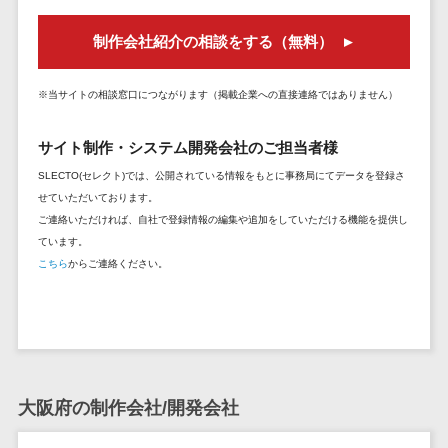
DM発送サービス>
EFOツール>
テム
制作会社紹介の相談をする（無料）
法務・総務
LP作成サービス>
電子契約シス
広告運用代行>
※当サイトの相談窓口につながります（掲載企業への直接連絡ではありません）
テム
契約書レビュ
Webアンケートシステム>
サイト制作・システム開発会社のご担当者様
ーシステム
Web接客ツール>
MAツール>
SLECTO(セレクト)では、公開されている情報をもとに事務局にてデータを登録さ
契約書管理シ
せていただいております。
ステム
動画配信システム>
ご連絡いただければ、自社で登録情報の編集や追加をしていただける機能を提供し
反社チェック
ています。
SNS管理ツール>
ツール
こちら
からご連絡ください。
受付システム
LINEマーケティングツール>
座席管理シス
SEOツール>
MEOツール>
テム
イベント管理システム>
入退室管理シ
ステム
大阪府の制作会社/開発会社
カスタマーサポート
CO2排出量管
コールセンターCRM>
理システム