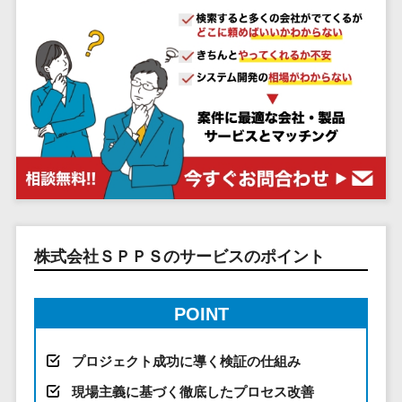
システム
ストラン
PMSシステム
AWS構築
京都府
不動産・マンション>
Indeed運用代行>
SNS運用>
健康管理システム>
ポータルサ
流通・小売
地図・位置情
Linux構築
大阪府
建設・工務店・住宅・リフォーム>
LINE運用代行>
イト(データ
報・GPSシステ
ストレスチェックサービス>
商業施設・
WindowsServer構
兵庫県
ベース型)
ム
テーマパー
ホテル・旅館>
旅行・観光>
築
YouTube運用代行>
奈良県
シフト管理システム>
会員システ
ク・複合施
店舗システム
Azure構築
和歌山県
スポーツ・アウトドア>
WordPress構築・運用>
ム
設
業務可視化ツール>
オーダーエン
Oracle
鳥取県
予約システ
美容室・サ
トリーシステム
銀行・地銀・証券>
保険>
コンテンツ制作
給与計算ソフト>
パッケージ
島根県
ム
ロン
映像・動画シ
コンテンツ制作>
ライティング>
SAP
税理士・会計士>
弁護士>
岡山県
スマホアプ
エステ・ネ
給与前払いサービス>
ステム
編集・校正>
インタビュー>
Salesforce
リ開発
広島県
イル
シミュレーシ
社労士>
行政書士>
給与計算アウトソーシング>
Access
データベー
山口県
化粧品
ョンシステム
コピーライティング・ネーミング>
株式会社ＳＰＰＳのサービスのポイント
大学・高校・専門学校>
ス構築
HubSpot
年末調整アウトソーシング>
徳島県
ブライダル
オークション
写真撮影>
映像制作>
AWSサーバ
kintone
システム
香川県
学習塾・予備校>
病院
福利厚生アウトソーシング>
ー構築
OBIC製品
POINT
グラフィックデザイン(2D・3D)>
愛媛県
人事（労務管
クリニック
保育園・幼稚園>
Azureサー
フリーランス管理システム>
理）
高知県
歯科医院
アニメーション>
イラスト>
バー構築
葬儀・墓石・仏壇>
お寺・神社>
勤怠管理シス
プロジェクト成功に導く検証の仕組み
福岡県
整体・整骨
社宅管理サービス>
Linuxサー
テム
ロゴ制作>
院
現場主義に基づく徹底したプロセス改善
佐賀県
ゲーム・アニメ・おもちゃ>
バー構築