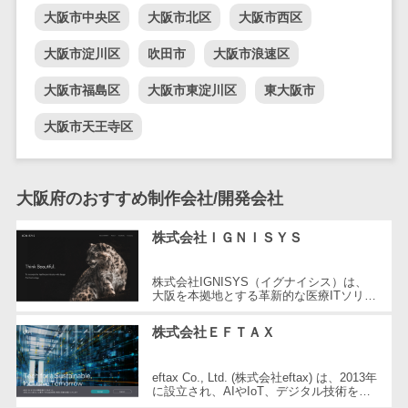
大阪市中央区
大阪市北区
大阪市西区
自動音声応答システム(IVR)>
株主総会ツー
ル
大阪市淀川区
吹田市
大阪市浪速区
AI自動電話応答>
ISMS管理ツー
大阪市福島区
大阪市東淀川区
東大阪市
コールセンター音声認識>
ル
リーガルリサ
大阪市天王寺区
カスタマーサクセスツール>
ーチサービス
ITサービスマネジメントツール>
安否確認サー
ビス
大阪府のおすすめ制作会社/開発会社
問い合わせ管理システム>
クラウドPBX
遠隔サポートツール>
株式会社ＩＧＮＩＳＹＳ
オンラインア
シスタント
コールセンター代行サービス>
株式会社IGNISYS（イグナイシス）は、
会議室予約シ
大阪を本拠地とする革新的な医療ITソリュ
通話録音・解析システム>
ーション提供者です。2019年3月に設立さ
ステム
れ、医療現場のシステム環境をより美し...
株式会社ＥＦＴＡＸ
販売管理シス
チャットボット>
FAQシステム>
テム
コミュニケーション
eftax Co., Ltd. (株式会社eftax) は、2013年
SFAツール
に設立され、AIやIoT、デジタル技術を用
オンラインストレージ（ファイル
いて多様な産業分野でのデジタル化と自動