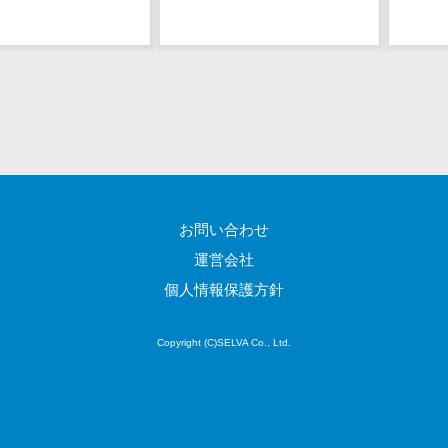
EFOツール
サーバー・ネットワーク監視>
LP作成サービ
ス
設備監視システム>
広告運用代行
ID管理システム>
Webアンケー
システム連携ツール（iPaaS）>
トシステム
Web接客ツー
クラウド接続サービス>
ル
お問い合わせ
キッティングサービス>
MAツール
運営会社
動画配信シス
情シスアウトソーシング>
個人情報保護方針
テム
セキュリティ
SNS管理ツー
標的型攻撃メール対策>
ル
Copyright (C)SELVA Co., Ltd.
LINEマーケテ
セキュリティ・脆弱性診断>
ィングツール
ペネトレーションテスト>
SEOツール