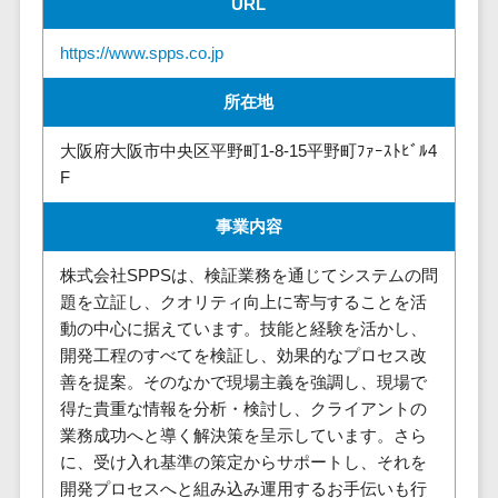
URL
株主総会ツール>
以下
事業戦略
経理・会計・
101～200万
ISMS管理ツール>
財務
https://www.spps.co.jp
マーケテ
円
ィング
経費精算シス
リーガルリサーチサービス>
所在地
201～300万
テム
Webマーケ
円
ティング
安否確認サービス>
Web請求書シ
大阪府大阪市中央区平野町1-8-15平野町ﾌｧｰｽﾄﾋﾞﾙ4
301～500万
ステム
インフルエ
F
クラウドPBX>
円
ンサーマー
帳票発行サー
ケティング
501～1000
ビス
オンラインアシスタント>
事業内容
万円
コンテンツ
請求書受領サ
会議室予約システム>
株式会社SPPSは、検証業務を通じてシステムの問
マーケティ
1000～
ービス
題を立証し、クオリティ向上に寄与することを活
ング
1500万円
販売管理システム
電子帳簿保存
動の中心に据えています。技能と経験を活かし、
SNSマーケ
SFAツール>
CRMツール>
1500～
サービス
開発工程のすべてを検証し、効果的なプロセス改
ティング
5000万円
予算管理シス
セールスDX（SFA/MA）>
善を提案。そのなかで現場主義を強調し、現場で
動画マーケ
5001～
テム
得た貴重な情報を分析・検討し、クライアントの
ティング
10000万円
遠隔接客ツール>
会計ソフト
業務成功へと導く解決策を呈示しています。さら
10000万円
ゲーム
に、受け入れ基準の策定からサポートし、それを
会計システム
オンライン商談ツール>
以上
ソーシャル
開発プロセスへと組み込み運用するお手伝いも行
出張管理シス