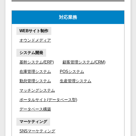
マイナンバー
コピーライ
ニメ・おも
請求書受領サービス>
人事（採用・
ティング・
ちゃ
対応業務
評価・教育）
電子帳簿保存サービス>
ネーミング
芸能・アー
写真撮影
ティスト・
予算管理システム>
会計ソフト>
WEBサイト制作
タレントマネ
音楽
映像制作
ジメントシステ
オウンドメディア
会計システム>
特徴・強
グラフィッ
ム
システム開発
み
出張管理システム>
クデザイン
人事評価シス
(2D・3D)
Pマーク取
基幹システム(ERP)
顧客管理システム(CRM)
テム
ファクタリングサービス>
得
アニメーシ
在庫管理システム
POSシステム
採用管理シス
ョン
債権管理システム>
英語での応
テム
勤怠管理システム
生産管理システム
対可能
イラスト
eラーニング
債務管理システム>
マッチングシステム
アワード表
ロゴ制作
（システム）
ポータルサイト(データベース型)
彰歴あり
固定資産管理システム>
デジタルカ
eラーニング
全国対応可
データベース構築
タログ・電
（コンテンツ）
経理アウトソーシング>
子書籍
創業10年以
DX人材研修サ
マーケティング
振込代行サービス>
上
コンサル
ービス
SNSマーケティング
スタッフ数
ティング
リファレンス