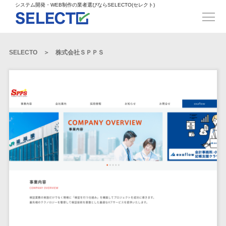
得意業界
ECサイト構築>
ECカートシステム>
システム開発・WEB制作の業者選びならSELECTO(セレクト)
都道府県
SpringFramework>
SpringBoot>
人材>
製造業>
システム開発
北海道>
青森県>
岩手県>
販売管理システム>
言語・スキル
対応業務
システムジ
対応地域
得意分
Laravel>
CakePHP>
工業・インフラ・物流>
コンサル・PM>
宮城県>
秋田県>
山形県>
言語
WEBサイ
ャンル
全国
野・特徴
受注・発注管理システム>
Ruby on Rails>
Node.js>
食品・飲料>
IT・Webサービス>
SELECTO
株式会社ＳＰＰＳ
基幹システム(ERP)>
ト制作
Python
全国
販売管理・生
得意業界
福島県>
茨城県>
栃木県>
購買管理システム>
LP制作
産管理
Django>
AngularJS>
React>
Java
都道府県
インテリア・雑貨>
顧客管理システム(CRM)>
群馬県>
埼玉県>
千葉県>
ERP（基幹業
人材
オウンドメ
生産管理システム>
PHP
Vue.js>
NuxtJS>
ベビー・キッズ>
経理/会計システム>
務システム）
ディア
製造業
北海道
Ruby
東京都>
神奈川県>
新潟県>
工程管理システム>
在庫管理シス
ReactNative>
Flutter>
採用サイト
工業・イン
生活用品・文房具>
青森県
在庫管理システム>
Swift
富山県>
石川県>
福井県>
テム
フラ・物流
企業サイト
原価管理システム>
岩手県
Perl
構築
ファッション・アパレル (1785)>
POSシステム>
ECカートシス
食品・飲料
WordPress
山梨県>
長野県>
岐阜県>
AWS構築>
Linux構築>
宮城県
C++
倉庫管理システム>
テム
構築
ペット>
農園・農業>
IT・Webサ
勤怠管理システム>
秋田県
Go
静岡県>
愛知県>
三重県>
WindowsServer構築>
販売管理シス
需要予測システム>
ービス
ECサイト構
山形県
NPO・官公庁>
Kotlin
生産管理システム>
テム
築
インテリ
滋賀県>
京都府>
大阪府>
Azure構築>
Oracle>
WEBサービス
福島県
VBA
受注・発注管
ア・雑貨
イベント・キャンペーン>
マッチングシステム>
システム
マッチングシステム>
茨城県
兵庫県>
奈良県>
和歌山県>
パッケージ
iOS
理システム
開発
ベビー・キ
自動車・バイク>
ポータルサイト(データベース型)>
SAP>
Salesforce>
Access>
栃木県
Android
購買管理シス
予約システム>
会員システム>
ッズ
コンサル・
鳥取県>
島根県>
岡山県>
テム