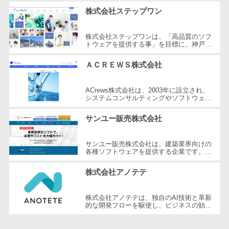
CRMツール
共有）>
化を推進している企業です。技術...
株式会社ステップワン
セールス
ファイル転送サービス>
DX（SFA/MA）
株式会社ステップワンは、「高品質のソフ
遠隔接客ツー
トウェアを提供する事」を目標に、神戸市
文書管理システム>
Web電話帳>
に本社を置くソフトウェア開発会社です。
ル
1990年に設立され、長年の経験と高...
ＡＣＲＥＷＳ株式会社
会議効率化ツール>
オンライン商
談ツール
ナレッジ共有ツール>
ACrews株式会社は、2003年に設立され、
セールスイネ
システムコンサルティングやソフトウェア
バーチャルオフィスツール>
開発を主に行っている企業です。大阪市に
ーブルメントツ
本社を置き、東京にもオフィスを展開...
サンユー販売株式会社
ール
ビジネスチャット>
名刺管理サー
サンユー販売株式会社は、建築業界向けの
デジタルサイネージソフト>
ビス
各種ソフトウェアを提供する企業です。外
壁屋根拾い出しシステム「坪拾い」や内装
インサイドセ
オンライン校正ツール>
拾い出しシステム「平兵衛くん」、...
株式会社アノテテ
ールス代行サー
グループウェア>
社内SNS>
ビス
株式会社アノテテは、独自のAI技術と革新
マーケティン
的な開発フローを駆使し、ビジネスの効率
Web会議システム>
化、売上寄与、新規ビジネスの創出を支援
グ
しています。特に、日本語に特化し...
プロジェクト管理ツール>
メール配信シ