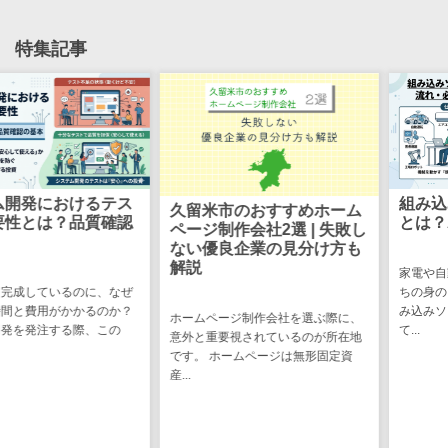
ステム
電子証明書サービス
特集記事
デジタル資産
電子証明書サービス>
管理システム
データセンター>
クラウド基盤>
商品情報管理
システム
クローニングツール>
チケット管理
データセンター監視自動化>
システム
におけるテス
組み込みソ
SNSキャンペ
久留米市のおすすめホーム
クラウドバックアップ>
は？品質確認
とは？わか
ページ制作会社2選 | 失敗し
ーンツール
ない優良企業の見分け方も
デスクトップ仮想化>
予約管理シス
解説
家電や自動車、
テム
IoT空調制御>
ているのに、なぜ
ちの身の回りに
用がかかるのか？
み込みソフトウ
広告効果測定
ホームページ制作会社を選ぶ際に、
IoTプラットフォーム>
注する際、この
て...
ツール
意外と重要視されているのが所在地
です。 ホームページは無形固定資
リード獲得ツ
IT資産管理ツール>
産...
ール
SaaS管理ツール>
DM発送サービ
ス
モバイルデバイス管理>