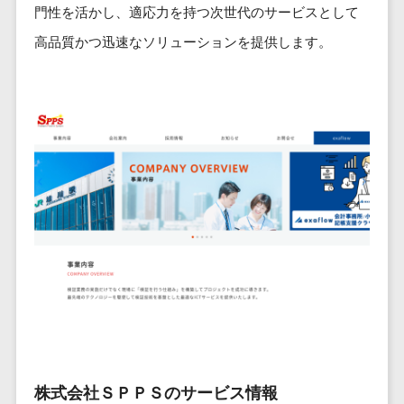
ービス
従業員満足度調査・人材定着化ツ
インフルエンサーマーケティング>
門性を活かし、適応力を持つ次世代のサービスとして
代行
保険
ール>
給与計算アウ
予算管理システム
SNS運用
税理士・会
高品質かつ迅速なソリューションを提供します。
コンテンツマーケティング>
トソーシング
～100万円以下>
101～200万円>
計士
1on1ツール>
LINE運用代
年末調整アウ
SNSマーケティング>
行
弁護士
201～300万円>
301～500万円>
トソーシング
適性検査サービス>
YouTube運
社労士
動画マーケティング>
福利厚生アウ
501～1000万円>
用代行
Web面接システム>
行政書士
トソーシング
ゲーム
WordPress
1000～1500万円>
大学・高
エンゲージメントツール>
ソーシャルゲーム>
フリーランス
構築・運用
校・専門学
管理システム
1500～5000万円>
ダイレクトリクルーティングサー
コンシューマーゲーム>
校
コンテン
社宅管理サー
ビス>
ツ制作
5001～10000万円>
学習塾・予
ビス
その他
コンテンツ
備校
採用代行サービス>
Web3.0>
AI>
AR/VR>
IoT>
健康管理IoTサ
10000万円以上>
制作
保育園・幼
ービス
経理・会計・財務
補助金・助成金サポート>
ライティン
稚園
外国人就労シ
経費精算システム>
グ
葬儀・墓
ステム
編集・校正
石・仏壇
Web請求書システム>
産業保健サー
インタビュ
お寺・神社
ビス
帳票発行サービス>
株式会社ＳＰＰＳのサービス情報
ー
ゲーム・ア