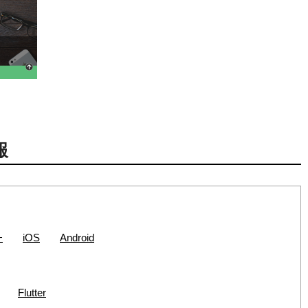
報
+
iOS
Android
Flutter