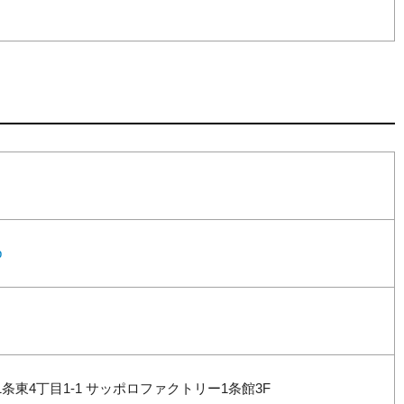
p
条東4丁目1-1 サッポロファクトリー1条館3F