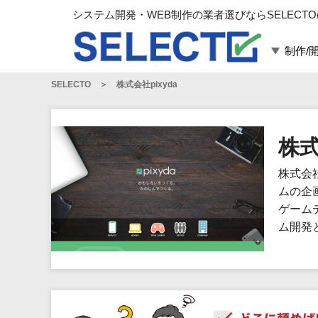
システム開発・WEB制作の業者選びならSELECTO
制作/
SELECTO
株式会社pixyda
言語・スキル
対応業務
言語
WEBサイト制作
フレームワーク
システム開発
株式
構築
運用代行
株式会
パッケージ
コンテンツ制作
ムの企
コンサルティング
ゲーム
マーケティング
ム開発
ゲーム
その他