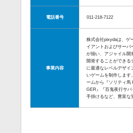
電話番号
011-218-7122
株式会社pixydaは、
イアントおよびサーバ
が揃い、アジャイル開
開発することができる
事業内容
に最適なレベルデザイ
いゲームを制作します。『W
ームから『ソリティ馬 Ri
GER』『百鬼夜行サ
手掛けるなど、豊富な