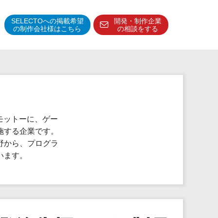
SELECTOへの掲載希望
開発・制作企業
の制作会社様はこちら
の相談をする
得意分野・特徴
得意業界
特徴・強み
予算管理システム
をモットーに、ゲー
施する企業です。
野から、プログラ
います。