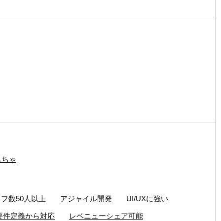
もちゃ
フ数50人以上
アジャイル開発
UI/UXに強い
要件定義から対応
レベニューシェア可能