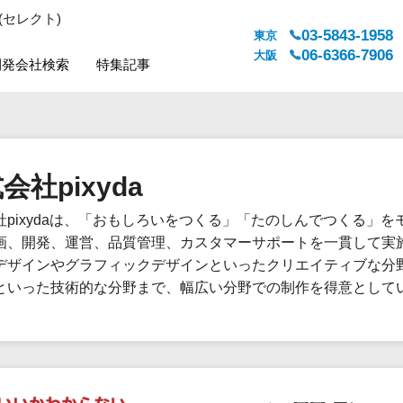
(セレクト)
03-5843-1958
東京
06-6366-7906
大阪
開発会社検索
特集記事
システムジャンル
対応地域
販売管理・生産管理
全国
会社pixyda
WEBサービス
都道府県
人事（労務管理）
対応地域
社pixydaは、「おもしろいをつくる」「たのしんでつくる」
人事（採用・評価・教育）
画、開発、運営、品質管理、カスタマーサポートを一貫して実
経理・会計・財務
デザインやグラフィックデザインといったクリエイティブな分
法務・総務
といった技術的な分野まで、幅広い分野での制作を得意として
販売管理システム
マーケティング
カスタマーサポート
コミュニケーション