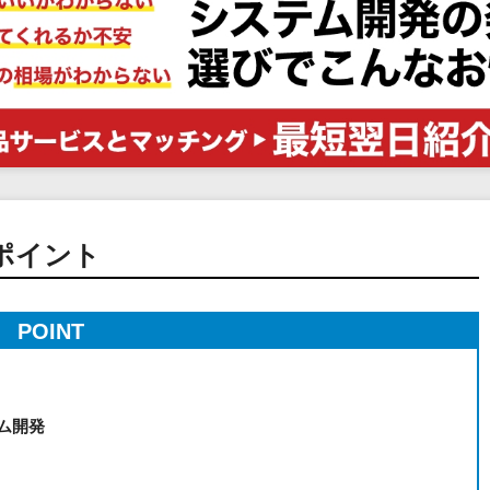
電子証明書サービス
セキュリティ
業務全般
物流・流通向け
医療・介護業界向け
不動産業界向け
業界・業種特化型
データ分析・活用
のポイント
ブロックチェーン
官公庁・自治体向け
POINT
ム開発