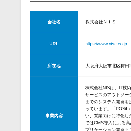
会社名
株式会社ＮＩＳ
URL
https://www.nisc.co.jp
所在地
大阪府大阪市北区梅田2-4-
株式会社NISは、IT
サービスのアウトソー
までのシステム開発を
っています。「POSi
事業内容
い、質業向けに特化し
ではCMS導入による高
プリケーション開発ま