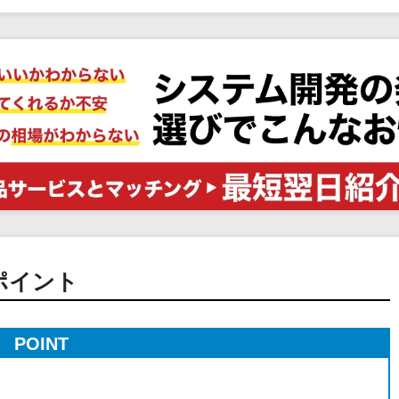
電子証明書サービス
セキュリティ
業務全般
物流・流通向け
医療・介護業界向け
不動産業界向け
業界・業種特化型
データ分析・活用
ブロックチェーン
官公庁・自治体向け
ポイント
POINT