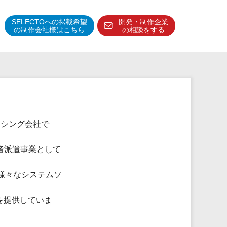
SELECTOへの掲載希望
開発・制作企業
の制作会社様はこちら
の相談をする
得意分野・特徴
得意業界
特徴・強み
予算管理システム
ーシング会社で
者派遣事業として
様々なシステムソ
を提供していま