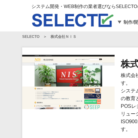
システム開発・WEB制作の業者選びならSELECTO
制作/
SELECTO
株式会社ＮＩＳ
言語・スキル
対応業務
言語
WEBサイト制作
フレームワーク
システム開発
株
構築
運用代行
株式会
パッケージ
コンテンツ制作
す。
コンサルティング
システ
マーケティング
の教育
ゲーム
POS
リュー
その他
ISO
す。