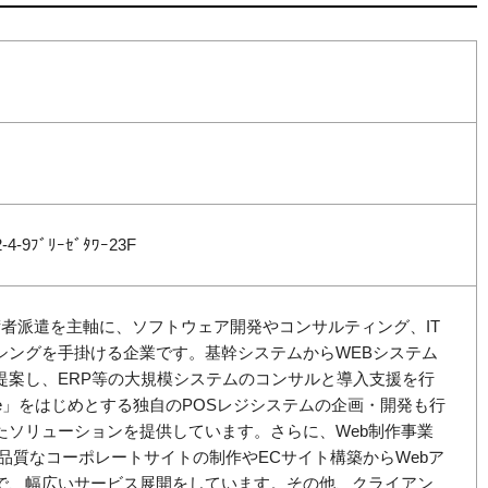
9ﾌﾞﾘｰｾﾞﾀﾜｰ23F
技術者派遣を主軸に、ソフトウェア開発やコンサルティング、IT
シングを手掛ける企業です。基幹システムからWEBシステム
提案し、ERP等の大規模システムのコンサルと導入支援を行
ble」をはじめとする独自のPOSレジシステムの企画・開発も行
たソリューションを提供しています。さらに、Web制作事業
品質なコーポレートサイトの制作やECサイト構築からWebア
で、幅広いサービス展開をしています。その他、クライアン