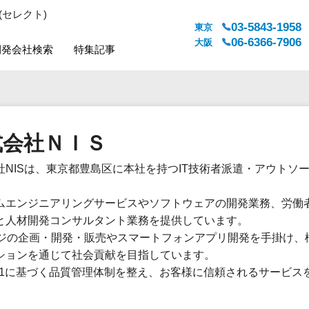
(セレクト)
03-5843-1958
東京
06-6366-7906
大阪
開発会社検索
特集記事
システムジャンル
対応地域
販売管理・生産管理
全国
式会社ＮＩＳ
WEBサービス
都道府県
人事（労務管理）
対応地域
社NISは、東京都豊島区に本社を持つIT技術者派遣・アウトソ
人事（採用・評価・教育）
経理・会計・財務
ムエンジニアリングサービスやソフトウェアの開発業務、労働
法務・総務
と人材開発コンサルタント業務を提供しています。
販売管理システム
レジの企画・開発・販売やスマートフォンアプリ開発を手掛け、
ションを通じて社会貢献を目指しています。
マーケティング
9001に基づく品質管理体制を整え、お客様に信頼されるサービス
カスタマーサポート
コミュニケーション