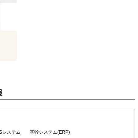
報
OSシステム
基幹システム(ERP)