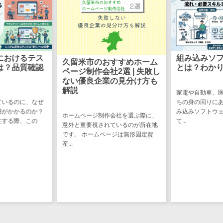
CRMツール
共有）>
セールス
ファイル転送サービス>
DX（SFA/MA）
遠隔接客ツー
文書管理システム>
Web電話帳>
ル
におけるテス
組み込みソ
久留米市のおすすめホーム
会議効率化ツール>
は？品質確認
とは？わか
オンライン商
ページ制作会社2選 | 失敗し
談ツール
ない優良企業の見分け方も
ナレッジ共有ツール>
解説
家電や自動車、
セールスイネ
ているのに、なぜ
ちの身の回りに
バーチャルオフィスツール>
ーブルメントツ
用がかかるのか？
み込みソフトウ
ホームページ制作会社を選ぶ際に、
ール
注する際、この
て...
ビジネスチャット>
意外と重要視されているのが所在地
名刺管理サー
です。 ホームページは無形固定資
デジタルサイネージソフト>
ビス
産...
インサイドセ
オンライン校正ツール>
ールス代行サー
グループウェア>
社内SNS>
ビス
マーケティン
Web会議システム>
グ
プロジェクト管理ツール>
メール配信シ