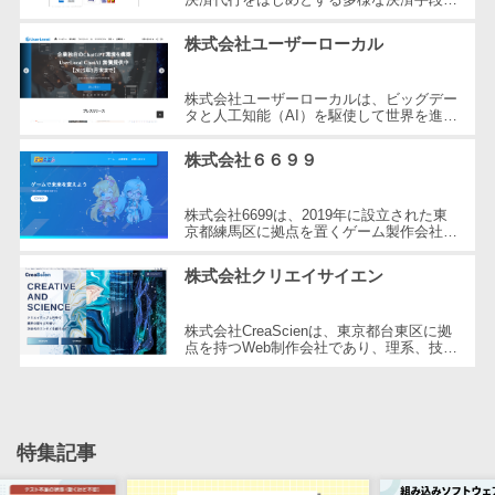
提供する企業です。2001年に設立され、
自動音声応答システム(IVR)>
株主総会ツー
東京都三鷹市に本社を構えています。...
株式会社ユーザーローカル
ル
AI自動電話応答>
ISMS管理ツー
株式会社ユーザーローカルは、ビッグデー
コールセンター音声認識>
ル
タと人工知能（AI）を駆使して世界を進化
させることを経営理念とする、日本を代表
リーガルリサ
する技術ベンチャー企業です。国内...
カスタマーサクセスツール>
株式会社６６９９
ーチサービス
ITサービスマネジメントツール>
安否確認サー
株式会社6699は、2019年に設立された東
ビス
京都練馬区に拠点を置くゲーム製作会社で
問い合わせ管理システム>
す。同社はHTML5ゲームポータルサイト
クラウドPBX
「6699.jp」の開発・運営を行い、イン
株式会社クリエイサイエン
タ...
遠隔サポートツール>
オンラインア
シスタント
コールセンター代行サービス>
株式会社CreaScienは、東京都台東区に拠
点を持つWeb制作会社であり、理系、技
会議室予約シ
術、そしてWeb3の領域での強みを活かし
通話録音・解析システム>
ステム
たクリエイティブ制作を行っています。
独...
販売管理シス
チャットボット>
FAQシステム>
テム
特集記事
コミュニケーション
SFAツール
オンラインストレージ（ファイル