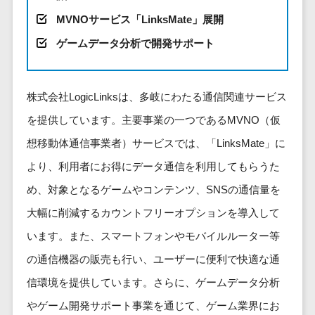
健康管理IoTサービス>
労務管理シス
介護・福
長崎県
デジタルカタログ・電子書籍>
MVNOサービス「LinksMate」展開
ネットワー
テム
芸能・アーティスト・音楽>
祉・老人ホ
外国人就労システム>
熊本県
ク構築・保
コンサルティング
人事管理シス
ゲームデータ分析で開発サポート
ーム
特徴・強み
大分県
守・運用
産業保健サービス>
Web戦略/企画>
テム
製薬
Pマーク取得>
宮崎県
情シス・社
年末調整シス
マイナンバー>
動物病院
ブランディング>
内IT支援
鹿児島県
英語での応対可能>
テム
株式会社LogicLinksは、多岐にわたる通信関連サービス
不動産・マ
AWS
人事（採用・評価・教育）
プロモーション>
沖縄県
健康管理シス
を提供しています。主要事業の一つであるMVNO（仮
ンション
アワード表彰歴あり>
(Amazon
タレントマネジメントシステム>
テム
対応地域
EC・ネットショップ戦略>
建設・工務
想移動体通信事業者）サービスでは、「LinksMate」に
Web
全国対応可>
創業10年以上>
ストレスチェ
人事評価システム>
店・住宅・
Services)
より、利用者にお得にデータ通信を利用してもらうた
SEO対策>
ックサービス
国外
リフォーム
スタッフ数20人以上>
運用代行
採用管理システム>
め、対象となるゲームやコンテンツ、SNSの通信量を
シフト管理シ
EFO(入力フォーム最適化)>
ホテル・旅
スタッフ数50人以上>
ステム
eラーニング（システム）>
大幅に削減するカウントフリーオプションを導入して
館
リスティン
コンバージョン率改善>
SNS>
業務可視化ツ
アジャイル開発>
UI/UXに強い>
旅行・観光
グ広告運用
います。また、スマートフォンやモバイルルーター等
eラーニング（コンテンツ）>
ール
事業戦略>
代行
スポーツ・
の通信機器の販売も行い、ユーザーに便利で快適な通
保守/運用も対応>
給与計算ソフ
DX人材研修サービス>
アウトドア
求人広告運
マーケティング
ト
信環境を提供しています。さらに、ゲームデータ分析
要件定義から対応>
用代行
銀行・地
リファレンスチェックサービス>
Webマーケティング>
給与前払いサ
やゲーム開発サポート事業を通じて、ゲーム業界にお
銀・証券
Indeed運用
レベニューシェア可能>