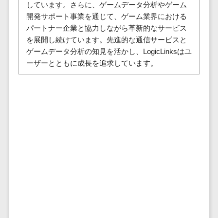
株主総会ツール>
しています。さらに、ゲームデータ分析やゲーム
以下
事業戦略
経理・会計・
開発サポート事業を通じて、ゲーム業界における
101～200万
ISMS管理ツール>
財務
マーケテ
パートナー企業と協力しながら革新的なサービス
円
ィング
経費精算シス
を展開し続けています。先進的な通信サービスと
リーガルリサーチサービス>
201～300万
テム
Webマーケ
ゲームデータ分析の知見を活かし、LogicLinksはユ
円
ティング
安否確認サービス>
Web請求書シ
ーザーとともに成長を追求しています。
301～500万
ステム
インフルエ
クラウドPBX>
円
ンサーマー
帳票発行サー
ケティング
501～1000
ビス
オンラインアシスタント>
万円
コンテンツ
請求書受領サ
会議室予約システム>
マーケティ
1000～
ービス
ング
1500万円
販売管理システム
電子帳簿保存
SNSマーケ
SFAツール>
CRMツール>
1500～
サービス
ティング
5000万円
予算管理シス
セールスDX（SFA/MA）>
動画マーケ
5001～
テム
ティング
10000万円
遠隔接客ツール>
会計ソフト
10000万円
ゲーム
会計システム
オンライン商談ツール>
以上
ソーシャル
出張管理シス