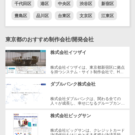
千代田区
港区
中央区
渋谷区
新宿区
DM発送サービス>
EFOツール>
テム
法務・総務
豊島区
品川区
台東区
文京区
江東区
LP作成サービス>
電子契約シス
広告運用代行>
テム
東京都のおすすめ制作会社/開発会社
契約書レビュ
Webアンケートシステム>
ーシステム
Web接客ツール>
MAツール>
株式会社イツザイ
契約書管理シ
ステム
動画配信システム>
株式会社イツザイは、東京都新宿区に拠点
反社チェック
を持つシステム・サイト制作会社で、HP
SNS管理ツール>
制作、WEB集客コンサルティング、メデ
ツール
ィア運営の3つの事業を軸にサービスを
ダブルバンク株式会社
提...
受付システム
LINEマーケティングツール>
座席管理シス
株式会社ダブルバンクは、関わる全ての
SEOツール>
MEOツール>
テム
人々が成長し、幸せになるグループカンパ
ニーを目指した企業です。東京都調布市に
イベント管理システム>
入退室管理シ
所在し、WEB制作やマーケティング、
株式会社ビッグサン
さ...
ステム
カスタマーサポート
CO2排出量管
コールセンターCRM>
株式会社ビッグサンは、クレジットカード
理システム
決済代行をはじめとする多様な決済手段を