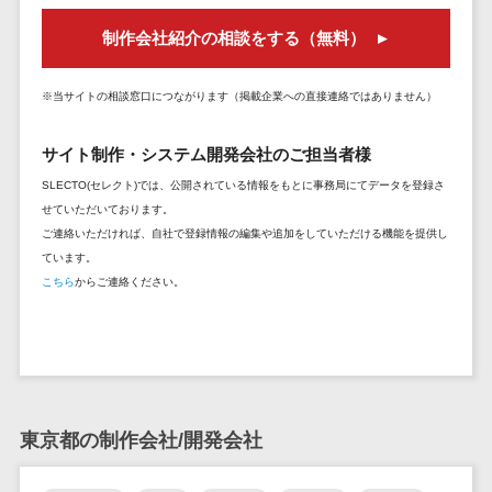
セールスイネーブルメントツール>
ゲーム
テム
制作会社紹介の相談をする（無料）
コンシュー
ファクタリン
名刺管理サービス>
マーゲーム
グサービス
インサイドセールス代行サービス>
※当サイトの相談窓口につながります（掲載企業への直接連絡ではありません）
その他
債権管理シス
Web3.0
テム
マーケティング
サイト制作・システム開発会社のご担当者様
AI
メール配信システム>
債務管理シス
SLECTO(セレクト)では、公開されている情報をもとに事務局にてデータを登録さ
テム
AR/VR
デジタル資産管理システム>
せていただいております。
固定資産管理
IoT
ご連絡いただければ、自社で登録情報の編集や追加をしていただける機能を提供し
システム
商品情報管理システム>
補助金・助
ています。
経理アウトソ
こちら
からご連絡ください。
成金サポー
チケット管理システム>
ーシング
ト
SNSキャンペーンツール>
振込代行サー
ビス
予約管理システム>
請求代行サー
広告効果測定ツール>
ビス
東京都の制作会社/開発会社
送金サービス
リード獲得ツール>
税務申告シス