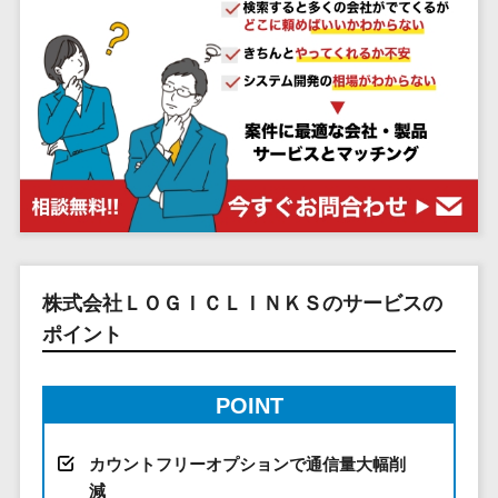
システム
ストラン
PMSシステム
AWS構築
京都府
不動産・マンション>
Indeed運用代行>
SNS運用>
健康管理システム>
ポータルサ
流通・小売
地図・位置情
Linux構築
大阪府
建設・工務店・住宅・リフォーム>
LINE運用代行>
イト(データ
報・GPSシステ
ストレスチェックサービス>
商業施設・
WindowsServer構
兵庫県
ベース型)
ム
テーマパー
ホテル・旅館>
旅行・観光>
築
YouTube運用代行>
奈良県
シフト管理システム>
会員システ
ク・複合施
店舗システム
Azure構築
和歌山県
スポーツ・アウトドア>
WordPress構築・運用>
ム
設
業務可視化ツール>
オーダーエン
Oracle
鳥取県
予約システ
美容室・サ
トリーシステム
銀行・地銀・証券>
保険>
コンテンツ制作
給与計算ソフト>
パッケージ
島根県
ム
ロン
映像・動画シ
コンテンツ制作>
ライティング>
SAP
税理士・会計士>
弁護士>
岡山県
スマホアプ
エステ・ネ
給与前払いサービス>
ステム
編集・校正>
インタビュー>
Salesforce
リ開発
広島県
イル
シミュレーシ
社労士>
行政書士>
給与計算アウトソーシング>
Access
データベー
山口県
化粧品
ョンシステム
株式会社ＬＯＧＩＣＬＩＮＫＳのサービスの
コピーライティング・ネーミング>
大学・高校・専門学校>
ス構築
HubSpot
年末調整アウトソーシング>
徳島県
ブライダル
オークション
ポイント
写真撮影>
映像制作>
AWSサーバ
kintone
システム
香川県
学習塾・予備校>
病院
福利厚生アウトソーシング>
ー構築
OBIC製品
グラフィックデザイン(2D・3D)>
愛媛県
人事（労務管
クリニック
POINT
保育園・幼稚園>
Azureサー
フリーランス管理システム>
理）
高知県
歯科医院
アニメーション>
イラスト>
バー構築
葬儀・墓石・仏壇>
お寺・神社>
勤怠管理シス
福岡県
整体・整骨
社宅管理サービス>
カウントフリーオプションで通信量大幅削
Linuxサー
テム
ロゴ制作>
院
佐賀県
減
ゲーム・アニメ・おもちゃ>
バー構築