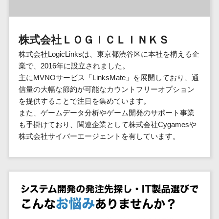
群馬県
PM
家電・電子機器>
フレームワーク
会員システム>
予約システム>
生活用品・
HubSpot>
kintone>
PMSシステム>
広島県>
山口県>
徳島県>
生産管理シス
埼玉県
文房具
基幹システ
飲食店・レストラン>
スマホアプリ開発>
OBIC製品>
テム
地図・位置情報・GPSシステム>
SpringFramework
千葉県
ム(ERP)
ファッショ
香川県>
愛媛県>
高知県>
株式会社ＬＯＧＩＣＬＩＮＫＳ
工程管理シス
流通・小売>
SpringBoot
ン・アパレ
データベース構築>
東京都
顧客管理シ
店舗システム>
福岡県>
佐賀県>
長崎県>
テム
ル (1785)
株式会社LogicLinksは、東京都渋谷区に本社を構える企
ステム
Laravel
神奈川県
商業施設・テーマパーク・複合施
AWSサーバー構築>
オーダーエントリーシステム>
原価管理シス
業で、2016年に設立されました。
(CRM)
ペット
熊本県>
大分県>
宮崎県>
CakePHP
新潟県
設>
テム
主にMVNOサービス「LinksMate」を展開しており、通
経理/会計シ
Azureサーバー構築>
農園・農業
Ruby on Rails
映像・動画システム>
富山県
鹿児島県>
沖縄県>
信量の大幅な節約が可能なカウントフリーオプション
倉庫管理シス
美容室・サロン>
ステム
NPO・官公
Node.js
石川県
Linuxサーバー構築>
を提供することで注目を集めています。
テム
シミュレーションシステム>
在庫管理シ
対応地域
庁
エステ・ネイル>
化粧品>
Django
福井県
また、ゲームデータ分析やゲーム開発のサポート事業
需要予測シス
ステム
ネットワーク構築・保守・運用>
国外>
イベント・
オークションシステム>
も手掛けており、関連企業として株式会社Cygamesや
AngularJS
山梨県
テム
ブライダル>
病院>
POSシステ
キャンペー
株式会社サイバーエージェントを有しています。
情シス・社内IT支援>
React
長野県
人事（労務管理）
ム
WEBサービ
ン
クリニック>
歯科医院>
勤怠管理システム>
Vue.js
岐阜県
ス
AWS (Amazon Web Services)>
勤怠管理シ
自動車・バ
NuxtJS
整体・整骨院>
静岡県
マッチングシ
ステム
イク
労務管理システム>
運用代行
ステム
ReactNative
愛知県
生産管理シ
家電・電子
介護・福祉・老人ホーム>
製薬>
リスティング広告運用代行>
人事管理システム>
予約システム
ステム
Flutter
三重県
機器
動物病院 >
求人広告運用代行>
会員システム
マッチング
滋賀県
飲食店・レ
年末調整システム>
構築