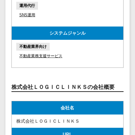
マイナンバー
運用代行
コピーライ
ニメ・おも
請求書受領サービス>
人事（採用・
ティング・
ちゃ
SNS運用
評価・教育）
電子帳簿保存サービス>
ネーミング
芸能・アー
写真撮影
ティスト・
予算管理システム>
会計ソフト>
システムジャンル
タレントマネ
音楽
映像制作
ジメントシステ
会計システム>
特徴・強
グラフィッ
不動産業界向け
ム
み
出張管理システム>
クデザイン
人事評価シス
不動産業務支援サービス
(2D・3D)
Pマーク取
テム
ファクタリングサービス>
得
アニメーシ
採用管理シス
ョン
債権管理システム>
英語での応
テム
対可能
イラスト
株式会社ＬＯＧＩＣＬＩＮＫＳの会社概要
eラーニング
債務管理システム>
アワード表
ロゴ制作
（システム）
彰歴あり
固定資産管理システム>
デジタルカ
eラーニング
会社名
全国対応可
タログ・電
（コンテンツ）
経理アウトソーシング>
子書籍
創業10年以
DX人材研修サ
株式会社ＬＯＧＩＣＬＩＮＫＳ
振込代行サービス>
上
コンサル
ービス
スタッフ数
ティング
URL
リファレンス