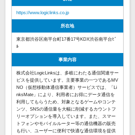
請求代行サービス>
20人以上
チェックサービ
https://www.logiclinks.co.jp
送金サービス>
Web戦略/企
スタッフ数
ス
画
50人以上
従業員満足度
税務申告システム>
所在地
ブランディ
アジャイル
調査・人材定着
法務・総務
ング
開発
化ツール
東京都渋谷区南平台町17番17号KDX渋谷南平台ﾋﾞ
電子契約システム>
プロモーシ
UI/UXに強
ﾙ
1on1ツール
ョン
い
適性検査サー
契約書レビューシステム>
事業内容
EC・ネット
保守/運用も
ビス
契約書管理システム>
ショップ戦
対応
Web面接シス
株式会社LogicLinksは、多岐にわたる通信関連サー
略
要件定義か
テム
反社チェックツール>
ビスを提供しています。主要事業の一つであるMV
SEO対策
ら対応
エンゲージメ
NO（仮想移動体通信事業者）サービスでは、「Li
受付システム>
EFO(入力フ
レベニュー
ントツール
nksMate」により、利用者にお得にデータ通信を
ォーム最適
シェア可能
利用してもらうため、対象となるゲームやコンテ
座席管理システム>
ダイレクトリ
化)
ンツ、SNSの通信量を大幅に削減するカウントフ
クルーティング
予算管理
入退室管理システム>
コンバージ
リーオプションを導入しています。また、スマー
サービス
システム
ョン率改善
トフォンやモバイルルーター等の通信機器の販売
採用代行サー
CO2排出量管理システム>
も行い、ユーザーに便利で快適な通信環境を提供
SNS
～100万円
ビス