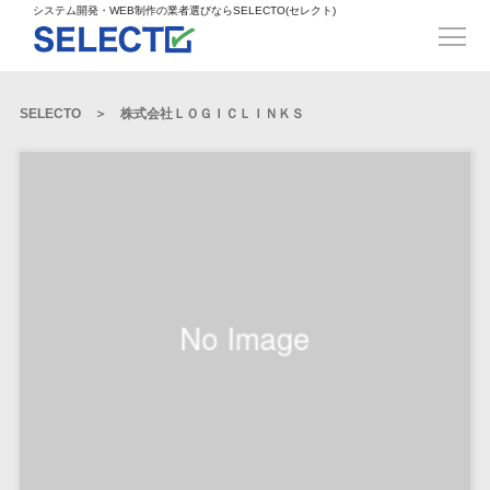
得意業界
ECサイト構築>
ECカートシステム>
システム開発・WEB制作の業者選びならSELECTO(セレクト)
都道府県
SpringFramework>
SpringBoot>
人材>
製造業>
システム開発
北海道>
青森県>
岩手県>
販売管理システム>
言語・スキル
対応業務
システムジ
対応地域
得意分
Laravel>
CakePHP>
工業・インフラ・物流>
コンサル・PM>
宮城県>
秋田県>
山形県>
言語
WEBサイ
ャンル
全国
野・特徴
受注・発注管理システム>
Ruby on Rails>
Node.js>
食品・飲料>
IT・Webサービス>
SELECTO
株式会社ＬＯＧＩＣＬＩＮＫＳ
基幹システム(ERP)>
ト制作
Python
全国
販売管理・生
得意業界
福島県>
茨城県>
栃木県>
購買管理システム>
LP制作
産管理
Django>
AngularJS>
React>
Java
都道府県
インテリア・雑貨>
顧客管理システム(CRM)>
群馬県>
埼玉県>
千葉県>
ERP（基幹業
人材
オウンドメ
生産管理システム>
PHP
Vue.js>
NuxtJS>
ベビー・キッズ>
経理/会計システム>
務システム）
ディア
製造業
北海道
Ruby
東京都>
神奈川県>
新潟県>
工程管理システム>
在庫管理シス
ReactNative>
Flutter>
採用サイト
工業・イン
生活用品・文房具>
青森県
在庫管理システム>
Swift
富山県>
石川県>
福井県>
テム
フラ・物流
企業サイト
原価管理システム>
岩手県
Perl
構築
ファッション・アパレル (1785)>
POSシステム>
ECカートシス
食品・飲料
WordPress
山梨県>
長野県>
岐阜県>
AWS構築>
Linux構築>
宮城県
C++
倉庫管理システム>
テム
構築
ペット>
農園・農業>
IT・Webサ
勤怠管理システム>
秋田県
Go
静岡県>
愛知県>
三重県>
WindowsServer構築>
販売管理シス
需要予測システム>
ービス
ECサイト構
山形県
NPO・官公庁>
Kotlin
生産管理システム>
テム
築
インテリ
滋賀県>
京都府>
大阪府>
Azure構築>
Oracle>
WEBサービス
福島県
VBA
受注・発注管
ア・雑貨
イベント・キャンペーン>
マッチングシステム>
システム
マッチングシステム>
茨城県
兵庫県>
奈良県>
和歌山県>
パッケージ
iOS
理システム
開発
ベビー・キ
自動車・バイク>
ポータルサイト(データベース型)>
SAP>
Salesforce>
Access>
栃木県
Android
購買管理シス
予約システム>
会員システム>
ッズ
コンサル・
鳥取県>
島根県>
岡山県>
テム