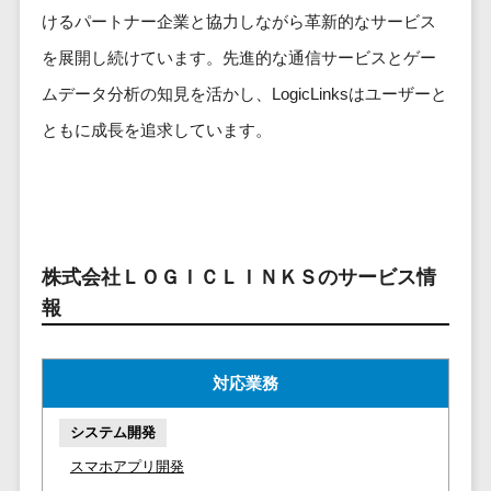
ービス
従業員満足度調査・人材定着化ツ
インフルエンサーマーケティング>
代行
保険
けるパートナー企業と協力しながら革新的なサービス
ール>
給与計算アウ
予算管理システム
SNS運用
税理士・会
コンテンツマーケティング>
を展開し続けています。先進的な通信サービスとゲー
トソーシング
～100万円以下>
101～200万円>
計士
1on1ツール>
LINE運用代
年末調整アウ
ムデータ分析の知見を活かし、LogicLinksはユーザーと
SNSマーケティング>
行
弁護士
201～300万円>
301～500万円>
トソーシング
適性検査サービス>
ともに成長を追求しています。
YouTube運
社労士
動画マーケティング>
福利厚生アウ
501～1000万円>
用代行
Web面接システム>
行政書士
トソーシング
ゲーム
WordPress
1000～1500万円>
大学・高
エンゲージメントツール>
ソーシャルゲーム>
フリーランス
構築・運用
校・専門学
管理システム
1500～5000万円>
ダイレクトリクルーティングサー
コンシューマーゲーム>
校
コンテン
社宅管理サー
ビス>
株式会社ＬＯＧＩＣＬＩＮＫＳのサービス情
ツ制作
5001～10000万円>
学習塾・予
ビス
その他
報
コンテンツ
備校
採用代行サービス>
Web3.0>
AI>
AR/VR>
IoT>
健康管理IoTサ
10000万円以上>
制作
保育園・幼
ービス
経理・会計・財務
補助金・助成金サポート>
ライティン
稚園
外国人就労シ
対応業務
経費精算システム>
グ
葬儀・墓
ステム
編集・校正
石・仏壇
Web請求書システム>
システム開発
産業保健サー
インタビュ
お寺・神社
ビス
スマホアプリ開発
帳票発行サービス>
ー
ゲーム・ア