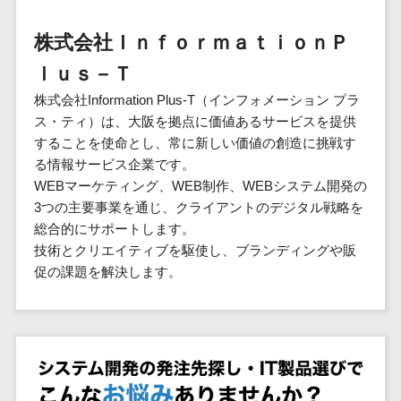
群馬県
PM
家電・電子機器>
フレームワーク
会員システム>
予約システム>
生活用品・
HubSpot>
kintone>
PMSシステム>
広島県>
山口県>
徳島県>
生産管理シス
埼玉県
文房具
基幹システ
株式会社ＩｎｆｏｒｍａｔｉｏｎＰ
飲食店・レストラン>
スマホアプリ開発>
OBIC製品>
テム
地図・位置情報・GPSシステム>
SpringFramework
千葉県
ム(ERP)
ファッショ
香川県>
愛媛県>
高知県>
ｌｕｓ－Ｔ
工程管理シス
流通・小売>
SpringBoot
ン・アパレ
データベース構築>
東京都
顧客管理シ
店舗システム>
福岡県>
佐賀県>
長崎県>
テム
ル (1785)
株式会社Information Plus-T（インフォメーション プラ
ステム
Laravel
神奈川県
商業施設・テーマパーク・複合施
AWSサーバー構築>
オーダーエントリーシステム>
原価管理シス
ス・ティ）は、大阪を拠点に価値あるサービスを提供
(CRM)
ペット
熊本県>
大分県>
宮崎県>
CakePHP
新潟県
設>
テム
することを使命とし、常に新しい価値の創造に挑戦す
経理/会計シ
Azureサーバー構築>
農園・農業
Ruby on Rails
映像・動画システム>
富山県
鹿児島県>
沖縄県>
る情報サービス企業です。
倉庫管理シス
美容室・サロン>
ステム
NPO・官公
Node.js
石川県
Linuxサーバー構築>
WEBマーケティング、WEB制作、WEBシステム開発の
テム
シミュレーションシステム>
在庫管理シ
対応地域
庁
エステ・ネイル>
化粧品>
Django
福井県
3つの主要事業を通じ、クライアントのデジタル戦略を
需要予測シス
ステム
ネットワーク構築・保守・運用>
国外>
イベント・
オークションシステム>
総合的にサポートします。
AngularJS
山梨県
テム
ブライダル>
病院>
POSシステ
キャンペー
技術とクリエイティブを駆使し、ブランディングや販
情シス・社内IT支援>
React
長野県
人事（労務管理）
ム
WEBサービ
ン
促の課題を解決します。
クリニック>
歯科医院>
勤怠管理システム>
Vue.js
岐阜県
ス
AWS (Amazon Web Services)>
勤怠管理シ
自動車・バ
NuxtJS
整体・整骨院>
静岡県
マッチングシ
ステム
イク
労務管理システム>
運用代行
ステム
ReactNative
愛知県
生産管理シ
家電・電子
介護・福祉・老人ホーム>
製薬>
リスティング広告運用代行>
人事管理システム>
予約システム
ステム
Flutter
三重県
機器
動物病院 >
求人広告運用代行>
会員システム
マッチング
滋賀県
飲食店・レ
年末調整システム>
構築