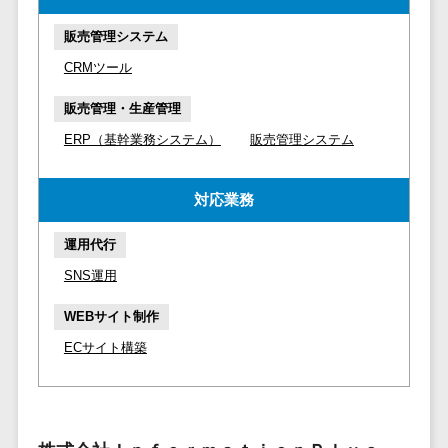
マイナンバー
コピーライ
ニメ・おも
請求書受領サービス>
人事（採用・
販売管理システム
ティング・
ちゃ
評価・教育）
電子帳簿保存サービス>
ネーミング
CRMツール
芸能・アー
写真撮影
ティスト・
予算管理システム>
会計ソフト>
タレントマネ
販売管理・生産管理
音楽
映像制作
ジメントシステ
会計システム>
ERP（基幹業務システム）
販売管理システム
特徴・強
グラフィッ
ム
み
出張管理システム>
クデザイン
人事評価シス
対応業務
(2D・3D)
Pマーク取
テム
ファクタリングサービス>
得
アニメーシ
採用管理シス
運用代行
ョン
債権管理システム>
英語での応
テム
SNS運用
対可能
イラスト
eラーニング
債務管理システム>
アワード表
ロゴ制作
（システム）
WEBサイト制作
彰歴あり
固定資産管理システム>
デジタルカ
eラーニング
ECサイト構築
全国対応可
タログ・電
（コンテンツ）
経理アウトソーシング>
子書籍
創業10年以
DX人材研修サ
振込代行サービス>
上
コンサル
ービス
スタッフ数
ティング
リファレンス