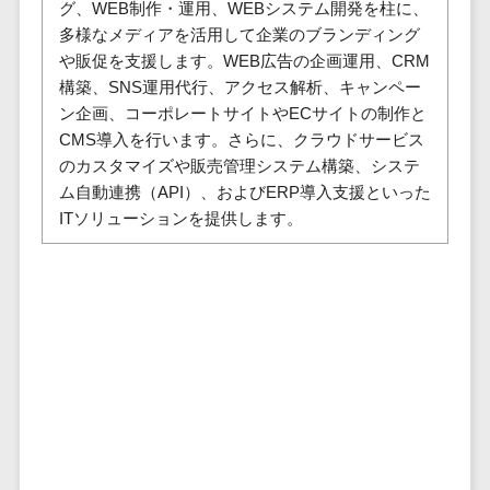
株主総会ツール>
グ、WEB制作・運用、WEBシステム開発を柱に、
以下
事業戦略
経理・会計・
多様なメディアを活用して企業のブランディング
101～200万
ISMS管理ツール>
財務
マーケテ
や販促を支援します。WEB広告の企画運用、CRM
円
ィング
経費精算シス
構築、SNS運用代行、アクセス解析、キャンペー
リーガルリサーチサービス>
201～300万
テム
Webマーケ
ン企画、コーポレートサイトやECサイトの制作と
円
ティング
安否確認サービス>
Web請求書シ
CMS導入を行います。さらに、クラウドサービス
301～500万
ステム
インフルエ
のカスタマイズや販売管理システム構築、システ
クラウドPBX>
円
ンサーマー
ム自動連携（API）、およびERP導入支援といった
帳票発行サー
ケティング
501～1000
ITソリューションを提供します。
ビス
オンラインアシスタント>
万円
コンテンツ
請求書受領サ
会議室予約システム>
マーケティ
1000～
ービス
ング
1500万円
販売管理システム
電子帳簿保存
SNSマーケ
SFAツール>
CRMツール>
1500～
サービス
ティング
5000万円
予算管理シス
セールスDX（SFA/MA）>
動画マーケ
5001～
テム
ティング
10000万円
遠隔接客ツール>
会計ソフト
10000万円
ゲーム
会計システム
オンライン商談ツール>
以上
ソーシャル
出張管理シス