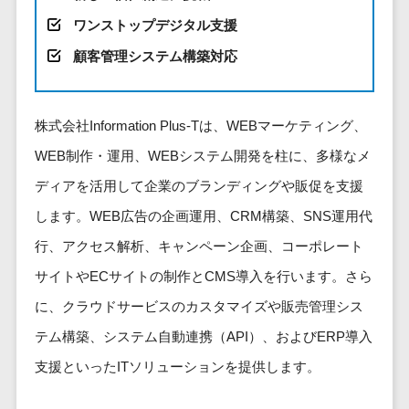
健康管理IoTサービス>
労務管理シス
介護・福
長崎県
デジタルカタログ・電子書籍>
ネットワー
ワンストップデジタル支援
テム
芸能・アーティスト・音楽>
祉・老人ホ
外国人就労システム>
熊本県
ク構築・保
コンサルティング
人事管理シス
顧客管理システム構築対応
ーム
特徴・強み
大分県
守・運用
産業保健サービス>
Web戦略/企画>
テム
製薬
Pマーク取得>
宮崎県
情シス・社
年末調整シス
マイナンバー>
動物病院
ブランディング>
内IT支援
鹿児島県
英語での応対可能>
テム
株式会社Information Plus-Tは、WEBマーケティング、
不動産・マ
AWS
人事（採用・評価・教育）
プロモーション>
沖縄県
健康管理シス
WEB制作・運用、WEBシステム開発を柱に、多様なメ
ンション
アワード表彰歴あり>
(Amazon
タレントマネジメントシステム>
テム
対応地域
EC・ネットショップ戦略>
建設・工務
ディアを活用して企業のブランディングや販促を支援
Web
全国対応可>
創業10年以上>
ストレスチェ
人事評価システム>
店・住宅・
Services)
します。WEB広告の企画運用、CRM構築、SNS運用代
SEO対策>
ックサービス
国外
リフォーム
スタッフ数20人以上>
運用代行
採用管理システム>
シフト管理シ
行、アクセス解析、キャンペーン企画、コーポレート
EFO(入力フォーム最適化)>
ホテル・旅
スタッフ数50人以上>
ステム
eラーニング（システム）>
館
サイトやECサイトの制作とCMS導入を行います。さら
リスティン
コンバージョン率改善>
SNS>
業務可視化ツ
アジャイル開発>
UI/UXに強い>
旅行・観光
グ広告運用
に、クラウドサービスのカスタマイズや販売管理シス
eラーニング（コンテンツ）>
ール
事業戦略>
代行
スポーツ・
保守/運用も対応>
テム構築、システム自動連携（API）、およびERP導入
給与計算ソフ
DX人材研修サービス>
アウトドア
求人広告運
マーケティング
ト
支援といったITソリューションを提供します。
要件定義から対応>
用代行
銀行・地
リファレンスチェックサービス>
Webマーケティング>
給与前払いサ
銀・証券
Indeed運用
レベニューシェア可能>