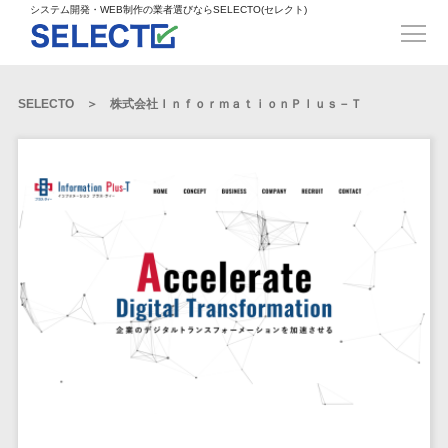
得意業界
ECサイト構築>
ECカートシステム>
システム開発・WEB制作の業者選びならSELECTO(セレクト)
都道府県
SpringFramework>
SpringBoot>
人材>
製造業>
システム開発
北海道>
青森県>
岩手県>
販売管理システム>
言語・スキル
対応業務
システムジ
対応地域
得意分
Laravel>
CakePHP>
工業・インフラ・物流>
コンサル・PM>
宮城県>
秋田県>
山形県>
言語
WEBサイ
ャンル
全国
野・特徴
受注・発注管理システム>
Ruby on Rails>
Node.js>
食品・飲料>
IT・Webサービス>
SELECTO
株式会社ＩｎｆｏｒｍａｔｉｏｎＰｌｕｓ－Ｔ
基幹システム(ERP)>
ト制作
Python
全国
販売管理・生
得意業界
福島県>
茨城県>
栃木県>
購買管理システム>
LP制作
産管理
Django>
AngularJS>
React>
Java
都道府県
インテリア・雑貨>
顧客管理システム(CRM)>
群馬県>
埼玉県>
千葉県>
ERP（基幹業
人材
オウンドメ
生産管理システム>
PHP
Vue.js>
NuxtJS>
ベビー・キッズ>
経理/会計システム>
務システム）
ディア
製造業
北海道
Ruby
東京都>
神奈川県>
新潟県>
工程管理システム>
在庫管理シス
ReactNative>
Flutter>
採用サイト
工業・イン
生活用品・文房具>
青森県
在庫管理システム>
Swift
富山県>
石川県>
福井県>
テム
フラ・物流
企業サイト
原価管理システム>
岩手県
Perl
構築
ファッション・アパレル (1785)>
POSシステム>
ECカートシス
食品・飲料
WordPress
山梨県>
長野県>
岐阜県>
AWS構築>
Linux構築>
宮城県
C++
倉庫管理システム>
テム
構築
ペット>
農園・農業>
IT・Webサ
勤怠管理システム>
秋田県
Go
静岡県>
愛知県>
三重県>
WindowsServer構築>
販売管理シス
需要予測システム>
ービス
ECサイト構
山形県
NPO・官公庁>
Kotlin
生産管理システム>
テム
築
インテリ
滋賀県>
京都府>
大阪府>
Azure構築>
Oracle>
WEBサービス
福島県
VBA
受注・発注管
ア・雑貨
イベント・キャンペーン>
マッチングシステム>
システム
マッチングシステム>
茨城県
兵庫県>
奈良県>
和歌山県>
パッケージ
iOS
理システム
開発
ベビー・キ
自動車・バイク>
ポータルサイト(データベース型)>
SAP>
Salesforce>
Access>
栃木県
Android
購買管理シス
予約システム>
会員システム>
ッズ
コンサル・
鳥取県>
島根県>
岡山県>
テム