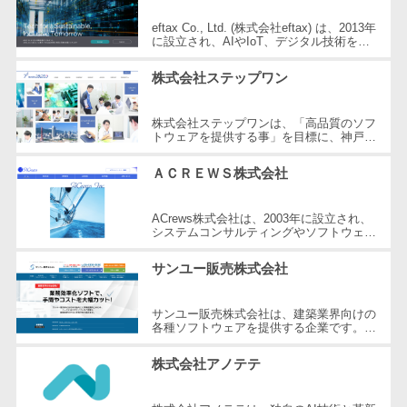
自動音声応答システム(IVR)>
株主総会ツー
eftax Co., Ltd. (株式会社eftax) は、2013年
に設立され、AIやIoT、デジタル技術を用
ル
AI自動電話応答>
いて多様な産業分野でのデジタル化と自動
化を推進している企業です。技術...
ISMS管理ツー
株式会社ステップワン
コールセンター音声認識>
ル
リーガルリサ
株式会社ステップワンは、「高品質のソフ
カスタマーサクセスツール>
トウェアを提供する事」を目標に、神戸市
ーチサービス
に本社を置くソフトウェア開発会社です。
ITサービスマネジメントツール>
1990年に設立され、長年の経験と高...
安否確認サー
ＡＣＲＥＷＳ株式会社
ビス
問い合わせ管理システム>
クラウドPBX
ACrews株式会社は、2003年に設立され、
遠隔サポートツール>
システムコンサルティングやソフトウェア
オンラインア
開発を主に行っている企業です。大阪市に
本社を置き、東京にもオフィスを展開...
シスタント
コールセンター代行サービス>
サンユー販売株式会社
会議室予約シ
通話録音・解析システム>
ステム
サンユー販売株式会社は、建築業界向けの
各種ソフトウェアを提供する企業です。外
販売管理シス
チャットボット>
FAQシステム>
壁屋根拾い出しシステム「坪拾い」や内装
拾い出しシステム「平兵衛くん」、...
テム
株式会社アノテテ
コミュニケーション
SFAツール
オンラインストレージ（ファイル