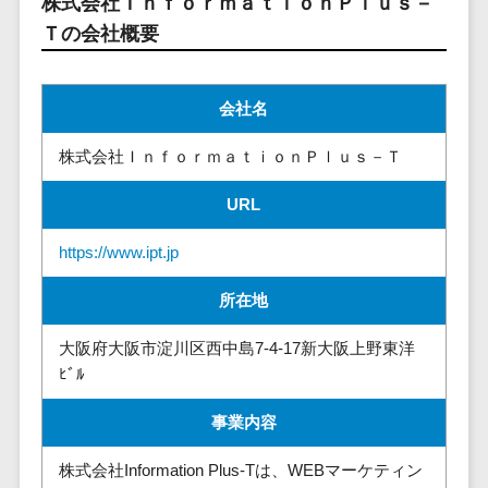
株式会社ＩｎｆｏｒｍａｔｉｏｎＰｌｕｓ－
請求代行サービス>
20人以上
チェックサービ
Ｔの会社概要
送金サービス>
Web戦略/企
スタッフ数
ス
画
50人以上
従業員満足度
税務申告システム>
ブランディ
アジャイル
会社名
調査・人材定着
法務・総務
ング
開発
化ツール
電子契約システム>
株式会社ＩｎｆｏｒｍａｔｉｏｎＰｌｕｓ－Ｔ
プロモーシ
UI/UXに強
1on1ツール
ョン
い
適性検査サー
契約書レビューシステム>
URL
EC・ネット
保守/運用も
ビス
契約書管理システム>
ショップ戦
対応
https://www.ipt.jp
Web面接シス
略
要件定義か
テム
反社チェックツール>
所在地
SEO対策
ら対応
エンゲージメ
受付システム>
EFO(入力フ
レベニュー
ントツール
大阪府大阪市淀川区西中島7-4-17新大阪上野東洋
ォーム最適
シェア可能
座席管理システム>
ダイレクトリ
ﾋﾞﾙ
化)
クルーティング
予算管理
入退室管理システム>
コンバージ
サービス
システム
事業内容
ョン率改善
採用代行サー
CO2排出量管理システム>
株式会社Information Plus-Tは、WEBマーケティン
SNS
～100万円
ビス