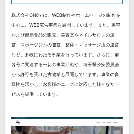
健康管理IoTサービス>
労務管理シス
介護・福
長崎県
デジタルカタログ・電子書籍>
ネットワー
テム
芸能・アーティスト・音楽>
祉・老人ホ
外国人就労システム>
熊本県
株式会社GN8では、WEB制作やホームページの制作を
ク構築・保
コンサルティング
人事管理シス
ーム
特徴・強み
大分県
守・運用
産業保健サービス>
Web戦略/企画>
テム
中心に、WEB広告事業を展開しています。また、美容
製薬
Pマーク取得>
宮崎県
情シス・社
年末調整シス
および健康食品の販売、美容室やネイルサロンの運
マイナンバー>
動物病院
ブランディング>
内IT支援
鹿児島県
英語での応対可能>
テム
不動産・マ
営、スポーツジムの運営、整体・マッサージ店の運営
AWS
人事（採用・評価・教育）
プロモーション>
沖縄県
健康管理シス
ンション
アワード表彰歴あり>
(Amazon
タレントマネジメントシステム>
など、多岐にわたる事業を行っています。さらに、前
テム
対応地域
EC・ネットショップ戦略>
建設・工務
Web
全国対応可>
創業10年以上>
各号に関連する一切の事業活動や、埼玉県公安委員会
ストレスチェ
人事評価システム>
店・住宅・
Services)
SEO対策>
ックサービス
国外
から許可を受けた古物業も展開しています。事業の多
リフォーム
スタッフ数20人以上>
運用代行
採用管理システム>
シフト管理シ
EFO(入力フォーム最適化)>
ホテル・旅
様性を活かし、お客様のニーズに対応した様々なサー
スタッフ数50人以上>
ステム
eラーニング（システム）>
館
リスティン
ビスを提供しています。
コンバージョン率改善>
SNS>
業務可視化ツ
アジャイル開発>
UI/UXに強い>
旅行・観光
グ広告運用
eラーニング（コンテンツ）>
ール
事業戦略>
代行
スポーツ・
保守/運用も対応>
給与計算ソフ
DX人材研修サービス>
アウトドア
求人広告運
マーケティング
ト
要件定義から対応>
用代行
銀行・地
リファレンスチェックサービス>
Webマーケティング>
給与前払いサ
銀・証券
Indeed運用
レベニューシェア可能>