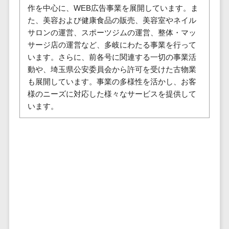
株主総会ツール>
以下
作を中心に、WEB広告事業を展開しています。ま
事業戦略
経理・会計・
た、美容および健康食品の販売、美容室やネイル
101～200万
ISMS管理ツール>
財務
マーケテ
サロンの運営、スポーツジムの運営、整体・マッ
円
ィング
経費精算シス
リーガルリサーチサービス>
サージ店の運営など、多岐にわたる事業を行って
201～300万
テム
Webマーケ
います。さらに、前各号に関連する一切の事業活
円
ティング
安否確認サービス>
Web請求書シ
動や、埼玉県公安委員会から許可を受けた古物業
301～500万
ステム
インフルエ
も展開しています。事業の多様性を活かし、お客
クラウドPBX>
円
ンサーマー
帳票発行サー
様のニーズに対応した様々なサービスを提供して
ケティング
501～1000
ビス
オンラインアシスタント>
います。
万円
コンテンツ
請求書受領サ
会議室予約システム>
マーケティ
1000～
ービス
ング
1500万円
販売管理システム
電子帳簿保存
SNSマーケ
SFAツール>
CRMツール>
1500～
サービス
ティング
5000万円
予算管理シス
セールスDX（SFA/MA）>
動画マーケ
5001～
テム
ティング
10000万円
遠隔接客ツール>
会計ソフト
10000万円
ゲーム
会計システム
オンライン商談ツール>
以上
ソーシャル
出張管理シス