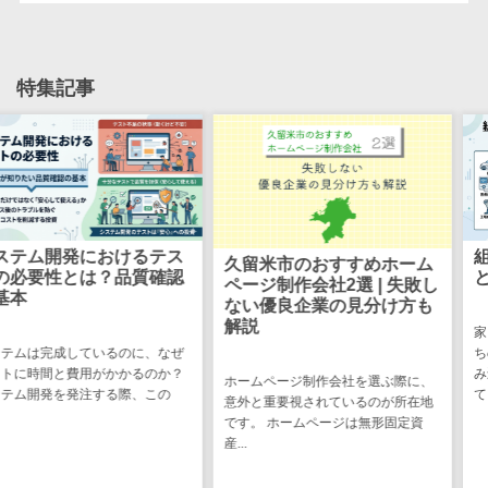
幅広い情報サービスを提供しています。銀
CRMツール
共有）>
行業務や地方自治体のシステム開発を得...
セールス
ファイル転送サービス>
DX（SFA/MA）
特集記事
遠隔接客ツー
文書管理システム>
Web電話帳>
ル
会議効率化ツール>
オンライン商
談ツール
ナレッジ共有ツール>
セールスイネ
バーチャルオフィスツール>
ーブルメントツ
におけるテス
組み込みソ
ール
久留米市のおすすめホーム
ビジネスチャット>
は？品質確認
とは？わか
ページ制作会社2選 | 失敗し
名刺管理サー
ない優良企業の見分け方も
デジタルサイネージソフト>
ビス
解説
家電や自動車、
インサイドセ
オンライン校正ツール>
ているのに、なぜ
ちの身の回りに
ールス代行サー
用がかかるのか？
み込みソフトウ
ホームページ制作会社を選ぶ際に、
グループウェア>
社内SNS>
注する際、この
て...
ビス
意外と重要視されているのが所在地
です。 ホームページは無形固定資
マーケティン
Web会議システム>
産...
グ
プロジェクト管理ツール>
メール配信シ