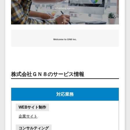
ービス
従業員満足度調査・人材定着化ツ
インフルエンサーマーケティング>
代行
保険
ール>
給与計算アウ
予算管理システム
SNS運用
税理士・会
コンテンツマーケティング>
トソーシング
～100万円以下>
101～200万円>
計士
1on1ツール>
LINE運用代
年末調整アウ
SNSマーケティング>
行
弁護士
201～300万円>
301～500万円>
トソーシング
適性検査サービス>
YouTube運
社労士
動画マーケティング>
福利厚生アウ
501～1000万円>
用代行
Web面接システム>
行政書士
トソーシング
ゲーム
WordPress
1000～1500万円>
大学・高
エンゲージメントツール>
ソーシャルゲーム>
フリーランス
構築・運用
校・専門学
管理システム
1500～5000万円>
ダイレクトリクルーティングサー
コンシューマーゲーム>
校
コンテン
社宅管理サー
ビス>
株式会社ＧＮ８のサービス情報
ツ制作
5001～10000万円>
学習塾・予
ビス
その他
コンテンツ
備校
採用代行サービス>
Web3.0>
AI>
AR/VR>
IoT>
健康管理IoTサ
10000万円以上>
制作
保育園・幼
ービス
対応業務
経理・会計・財務
補助金・助成金サポート>
ライティン
稚園
外国人就労シ
経費精算システム>
グ
葬儀・墓
ステム
WEBサイト制作
編集・校正
石・仏壇
Web請求書システム>
産業保健サー
企業サイト
インタビュ
お寺・神社
ビス
帳票発行サービス>
ー
コンサルティング
ゲーム・ア