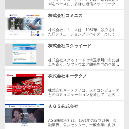
術をベースに、多様な通信ネットワーク構
自動音声応答システム(IVR)>
株主総会ツー
築や維持管理の分野で豊富な経験とノウハ
ウを提供している企業です。創業以...
ル
株式会社コミニス
AI自動電話応答>
ISMS管理ツー
コールセンター音声認識>
ル
株式会社コミニスは、1987年に設立され
たITソリューションプロバイダーとして、
リーガルリサ
埼玉県ふじみ野市に本社を構えています。
カスタマーサクセスツール>
業務システムの受託開発や、Webサイト...
ーチサービス
株式会社スクゥイード
ITサービスマネジメントツール>
安否確認サー
ビス
株式会社スクゥイードは埼玉県川口市に拠
問い合わせ管理システム>
点を置く、ソフトウエア開発専門の企業で
クラウドPBX
す。2004年の設立以来、お客様とビジネ
スパートナーからの信頼を最重視し、...
遠隔サポートツール>
株式会社キーテクノ
オンラインア
シスタント
コールセンター代行サービス>
株式会社キーテクノは、人とコンピュータ
会議室予約シ
とのコミュニケーションを通して、お客様
通話録音・解析システム>
ステム
や技術者、そして世の中の夢を実現するこ
とを目的とした企業です。2014年に...
ＡＧＳ株式会社
販売管理シス
チャットボット>
FAQシステム>
テム
コミュニケーション
AGS株式会社は、1971年の設立以来、金
SFAツール
融業界、公共セクター、一般企業に向けて
オンラインストレージ（ファイル