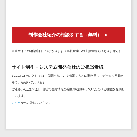
セールスイネーブルメントツール>
ゲーム
テム
コンシュー
ファクタリン
名刺管理サービス>
マーゲーム
グサービス
インサイドセールス代行サービス>
その他
債権管理シス
制作会社紹介の相談をする（無料）
Web3.0
テム
マーケティング
AI
メール配信システム>
債務管理シス
※当サイトの相談窓口につながります（掲載企業への直接連絡ではありません）
テム
AR/VR
デジタル資産管理システム>
固定資産管理
IoT
サイト制作・システム開発会社のご担当者様
システム
商品情報管理システム>
補助金・助
SLECTO(セレクト)では、公開されている情報をもとに事務局にてデータを登録さ
経理アウトソ
成金サポー
チケット管理システム>
せていただいております。
ーシング
ト
ご連絡いただければ、自社で登録情報の編集や追加をしていただける機能を提供し
SNSキャンペーンツール>
振込代行サー
ています。
ビス
こちら
からご連絡ください。
予約管理システム>
請求代行サー
広告効果測定ツール>
ビス
送金サービス
リード獲得ツール>
税務申告シス