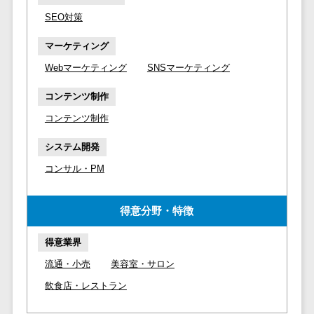
マイナンバー
コピーライ
ニメ・おも
請求書受領サービス>
SEO対策
人事（採用・
ティング・
ちゃ
評価・教育）
電子帳簿保存サービス>
マーケティング
ネーミング
芸能・アー
写真撮影
ティスト・
Webマーケティング
SNSマーケティング
予算管理システム>
会計ソフト>
タレントマネ
音楽
映像制作
ジメントシステ
会計システム>
コンテンツ制作
特徴・強
グラフィッ
ム
コンテンツ制作
み
出張管理システム>
クデザイン
人事評価シス
(2D・3D)
Pマーク取
テム
システム開発
ファクタリングサービス>
得
アニメーシ
採用管理シス
コンサル・PM
ョン
債権管理システム>
英語での応
テム
対可能
イラスト
eラーニング
債務管理システム>
得意分野・特徴
アワード表
ロゴ制作
（システム）
彰歴あり
固定資産管理システム>
デジタルカ
eラーニング
得意業界
全国対応可
タログ・電
（コンテンツ）
経理アウトソーシング>
流通・小売
美容室・サロン
子書籍
創業10年以
DX人材研修サ
飲食店・レストラン
振込代行サービス>
上
コンサル
ービス
スタッフ数
ティング
リファレンス