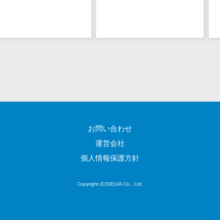
ステム
電子証明書サービス
デジタル資産
電子証明書サービス>
管理システム
データセンター>
クラウド基盤>
商品情報管理
システム
クローニングツール>
チケット管理
データセンター監視自動化>
システム
SNSキャンペ
クラウドバックアップ>
ーンツール
デスクトップ仮想化>
予約管理シス
お問い合わせ
テム
IoT空調制御>
運営会社
広告効果測定
個人情報保護方針
IoTプラットフォーム>
ツール
リード獲得ツ
IT資産管理ツール>
Copyright (C)SELVA Co., Ltd.
ール
SaaS管理ツール>
DM発送サービ
ス
モバイルデバイス管理>