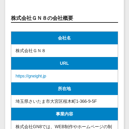
請求代行サービス>
20人以上
チェックサービ
送金サービス>
Web戦略/企
スタッフ数
ス
株式会社ＧＮ８の会社概要
画
50人以上
従業員満足度
税務申告システム>
ブランディ
アジャイル
調査・人材定着
法務・総務
ング
開発
化ツール
会社名
電子契約システム>
プロモーシ
UI/UXに強
1on1ツール
ョン
い
株式会社ＧＮ８
適性検査サー
契約書レビューシステム>
EC・ネット
保守/運用も
ビス
URL
契約書管理システム>
ショップ戦
対応
Web面接シス
略
要件定義か
テム
反社チェックツール>
https://gneight.jp
SEO対策
ら対応
エンゲージメ
受付システム>
EFO(入力フ
所在地
レベニュー
ントツール
ォーム最適
シェア可能
座席管理システム>
ダイレクトリ
埼玉県さいたま市大宮区桜木町1-366-9-5F
化)
クルーティング
予算管理
入退室管理システム>
コンバージ
サービス
システム
事業内容
ョン率改善
採用代行サー
CO2排出量管理システム>
SNS
～100万円
ビス
株式会社GN8では、WEB制作やホームページの制