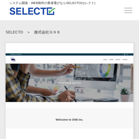
得意業界
ECサイト構築>
ECカートシステム>
システム開発・WEB制作の業者選びならSELECTO(セレクト)
都道府県
SpringFramework>
SpringBoot>
人材>
製造業>
システム開発
北海道>
青森県>
岩手県>
販売管理システム>
言語・スキル
対応業務
システムジ
対応地域
得意分
Laravel>
CakePHP>
工業・インフラ・物流>
コンサル・PM>
宮城県>
秋田県>
山形県>
言語
WEBサイ
ャンル
全国
野・特徴
受注・発注管理システム>
Ruby on Rails>
Node.js>
食品・飲料>
IT・Webサービス>
SELECTO
株式会社ＧＮ８
基幹システム(ERP)>
ト制作
Python
全国
販売管理・生
得意業界
福島県>
茨城県>
栃木県>
購買管理システム>
LP制作
産管理
Django>
AngularJS>
React>
Java
都道府県
インテリア・雑貨>
顧客管理システム(CRM)>
群馬県>
埼玉県>
千葉県>
ERP（基幹業
人材
オウンドメ
生産管理システム>
PHP
Vue.js>
NuxtJS>
ベビー・キッズ>
経理/会計システム>
務システム）
ディア
製造業
北海道
Ruby
東京都>
神奈川県>
新潟県>
工程管理システム>
在庫管理シス
ReactNative>
Flutter>
採用サイト
工業・イン
生活用品・文房具>
青森県
在庫管理システム>
Swift
富山県>
石川県>
福井県>
テム
フラ・物流
企業サイト
原価管理システム>
岩手県
Perl
構築
ファッション・アパレル (1785)>
POSシステム>
ECカートシス
食品・飲料
WordPress
山梨県>
長野県>
岐阜県>
AWS構築>
Linux構築>
宮城県
C++
倉庫管理システム>
テム
構築
ペット>
農園・農業>
IT・Webサ
勤怠管理システム>
秋田県
Go
静岡県>
愛知県>
三重県>
WindowsServer構築>
販売管理シス
需要予測システム>
ービス
ECサイト構
山形県
NPO・官公庁>
Kotlin
生産管理システム>
テム
築
インテリ
滋賀県>
京都府>
大阪府>
Azure構築>
Oracle>
WEBサービス
福島県
VBA
受注・発注管
ア・雑貨
イベント・キャンペーン>
マッチングシステム>
システム
マッチングシステム>
茨城県
兵庫県>
奈良県>
和歌山県>
パッケージ
iOS
理システム
開発
ベビー・キ
自動車・バイク>
ポータルサイト(データベース型)>
SAP>
Salesforce>
Access>
栃木県
Android
購買管理シス
予約システム>
会員システム>
ッズ
コンサル・
鳥取県>
島根県>
岡山県>
テム