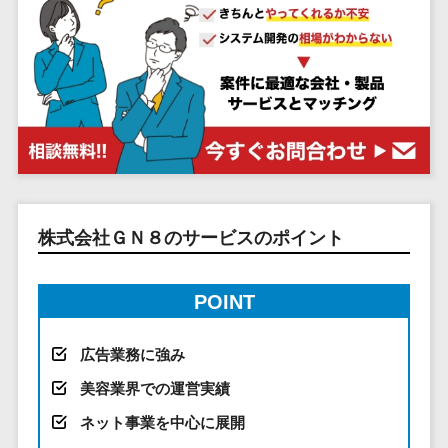
システム
ストラン
PMSシステム
AWS構築
京都府
不動産・マンション>
Indeed運用代行>
SNS運用>
健康管理システム>
ポータルサ
流通・小売
地図・位置情
Linux構築
大阪府
建設・工務店・住宅・リフォーム>
LINE運用代行>
イト(データ
報・GPSシステ
ストレスチェックサービス>
商業施設・
WindowsServer構
兵庫県
ベース型)
ム
テーマパー
ホテル・旅館>
旅行・観光>
築
YouTube運用代行>
奈良県
シフト管理システム>
会員システ
ク・複合施
店舗システム
Azure構築
和歌山県
スポーツ・アウトドア>
WordPress構築・運用>
ム
設
業務可視化ツール>
オーダーエン
Oracle
鳥取県
予約システ
美容室・サ
トリーシステム
銀行・地銀・証券>
保険>
コンテンツ制作
給与計算ソフト>
パッケージ
島根県
ム
ロン
映像・動画シ
コンテンツ制作>
ライティング>
SAP
税理士・会計士>
弁護士>
岡山県
スマホアプ
エステ・ネ
給与前払いサービス>
ステム
編集・校正>
インタビュー>
Salesforce
株式会社ＧＮ８のサービスのポイント
リ開発
広島県
イル
シミュレーシ
社労士>
行政書士>
給与計算アウトソーシング>
Access
データベー
山口県
化粧品
ョンシステム
コピーライティング・ネーミング>
大学・高校・専門学校>
ス構築
HubSpot
年末調整アウトソーシング>
徳島県
ブライダル
オークション
POINT
写真撮影>
映像制作>
AWSサーバ
kintone
システム
香川県
学習塾・予備校>
病院
福利厚生アウトソーシング>
ー構築
OBIC製品
グラフィックデザイン(2D・3D)>
愛媛県
人事（労務管
クリニック
広告業務に強み
保育園・幼稚園>
Azureサー
フリーランス管理システム>
理）
高知県
歯科医院
美容業界での運営実績
アニメーション>
イラスト>
バー構築
葬儀・墓石・仏壇>
お寺・神社>
勤怠管理シス
福岡県
整体・整骨
社宅管理サービス>
ネット事業を中心に展開
Linuxサー
テム
ロゴ制作>
院
佐賀県
ゲーム・アニメ・おもちゃ>
バー構築