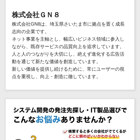
群馬県
PM
家電・電子機器>
フレームワーク
会員システム>
予約システム>
生活用品・
HubSpot>
kintone>
PMSシステム>
広島県>
山口県>
徳島県>
生産管理シス
埼玉県
文房具
基幹システ
株式会社ＧＮ８
飲食店・レストラン>
スマホアプリ開発>
OBIC製品>
テム
地図・位置情報・GPSシステム>
SpringFramework
千葉県
ム(ERP)
ファッショ
香川県>
愛媛県>
高知県>
株式会社GN8は、埼玉県さいたま市に拠点を置く成長
工程管理シス
流通・小売>
SpringBoot
ン・アパレ
データベース構築>
東京都
顧客管理シ
店舗システム>
志向の企業です。
福岡県>
佐賀県>
長崎県>
テム
ル (1785)
ステム
Laravel
神奈川県
商業施設・テーマパーク・複合施
ネット事業を主軸とし、幅広いビジネス領域に参入し
AWSサーバー構築>
オーダーエントリーシステム>
原価管理シス
(CRM)
ペット
熊本県>
大分県>
宮崎県>
CakePHP
新潟県
設>
ながら、既存サービスの品質向上を追求しています。
テム
経理/会計シ
Azureサーバー構築>
農園・農業
Ruby on Rails
映像・動画システム>
富山県
人と人のつながりを大切にし、絶えず進化する広告活
鹿児島県>
沖縄県>
倉庫管理シス
美容室・サロン>
ステム
NPO・官公
動を通じて新たな価値を創造しています。
Node.js
石川県
Linuxサーバー構築>
テム
シミュレーションシステム>
在庫管理シ
対応地域
庁
新しい価値を提供し続けるために、常にユーザーの視
エステ・ネイル>
化粧品>
Django
福井県
需要予測シス
ステム
ネットワーク構築・保守・運用>
国外>
点を重視し、向上・創造に徹しています。
イベント・
オークションシステム>
AngularJS
山梨県
テム
ブライダル>
病院>
POSシステ
キャンペー
情シス・社内IT支援>
React
長野県
人事（労務管理）
ム
WEBサービ
ン
クリニック>
歯科医院>
勤怠管理システム>
Vue.js
岐阜県
ス
AWS (Amazon Web Services)>
勤怠管理シ
自動車・バ
NuxtJS
整体・整骨院>
静岡県
マッチングシ
ステム
イク
労務管理システム>
運用代行
ステム
ReactNative
愛知県
生産管理シ
家電・電子
介護・福祉・老人ホーム>
製薬>
リスティング広告運用代行>
人事管理システム>
予約システム
ステム
Flutter
三重県
機器
動物病院 >
求人広告運用代行>
会員システム
マッチング
滋賀県
飲食店・レ
年末調整システム>
構築