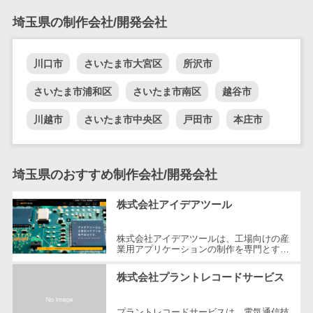
DM発送サービス>
EFOツール>
テム
埼玉県の制作会社/開発会社
法務・総務
LP作成サービス>
電子契約シス
川口市
さいたま市大宮区
所沢市
広告運用代行>
テム
契約書レビュ
さいたま市浦和区
さいたま市南区
越谷市
Webアンケートシステム>
ーシステム
川越市
さいたま市中央区
戸田市
本庄市
Web接客ツール>
MAツール>
契約書管理シ
ステム
動画配信システム>
反社チェック
埼玉県のおすすめ制作会社/開発会社
SNS管理ツール>
ツール
受付システム
LINEマーケティングツール>
株式会社アイデアツール
座席管理シス
SEOツール>
MEOツール>
テム
株式会社アイデアツールは、工場向けの産
業用アプリケーションの制作を専門とする
イベント管理システム>
入退室管理シ
ソフトウェア会社です。自動車・光学レン
ズ・バッテリー工場など多岐にわた...
ステム
株式会社プラントレコードサービス
カスタマーサポート
CO2排出量管
コールセンターCRM>
理システム
プラントレコードサービスは、電気通信技