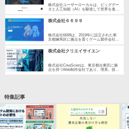
CRMツール
共有）>
株式会社ユーザーローカルは、ビッグデー
セールス
タと人工知能（AI）を駆使して世界を進化
させることを経営理念とする、日本を代表
ファイル転送サービス>
DX（SFA/MA）
する技術ベンチャー企業です。国内...
株式会社６６９９
遠隔接客ツー
文書管理システム>
Web電話帳>
ル
株式会社6699は、2019年に設立された東
会議効率化ツール>
オンライン商
京都練馬区に拠点を置くゲーム製作会社で
す。同社はHTML5ゲームポータルサイト
談ツール
「6699.jp」の開発・運営を行い、イン
ナレッジ共有ツール>
株式会社クリエイサイエン
タ...
セールスイネ
バーチャルオフィスツール>
ーブルメントツ
株式会社CreaScienは、東京都台東区に拠
ール
点を持つWeb制作会社であり、理系、技
ビジネスチャット>
術、そしてWeb3の領域での強みを活かし
名刺管理サー
たクリエイティブ制作を行っています。
デジタルサイネージソフト>
独...
ビス
インサイドセ
オンライン校正ツール>
特集記事
ールス代行サー
グループウェア>
社内SNS>
ビス
マーケティン
Web会議システム>
グ
プロジェクト管理ツール>
メール配信シ