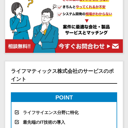
システム
ストラン
PMSシステム
AWS構築
京都府
不動産・マンション>
Indeed運用代行>
SNS運用>
健康管理システム>
ポータルサ
流通・小売
地図・位置情
Linux構築
大阪府
建設・工務店・住宅・リフォーム>
LINE運用代行>
イト(データ
報・GPSシステ
ストレスチェックサービス>
商業施設・
WindowsServer構
兵庫県
ベース型)
ム
テーマパー
ホテル・旅館>
旅行・観光>
築
YouTube運用代行>
奈良県
シフト管理システム>
会員システ
ク・複合施
店舗システム
Azure構築
和歌山県
スポーツ・アウトドア>
WordPress構築・運用>
ム
設
業務可視化ツール>
オーダーエン
Oracle
鳥取県
予約システ
美容室・サ
トリーシステム
銀行・地銀・証券>
保険>
コンテンツ制作
給与計算ソフト>
パッケージ
島根県
ム
ロン
映像・動画シ
コンテンツ制作>
ライティング>
SAP
税理士・会計士>
弁護士>
岡山県
スマホアプ
エステ・ネ
給与前払いサービス>
ステム
編集・校正>
インタビュー>
Salesforce
リ開発
広島県
イル
シミュレーシ
社労士>
行政書士>
ライフマティックス株式会社のサービスのポ
給与計算アウトソーシング>
Access
データベー
山口県
化粧品
ョンシステム
コピーライティング・ネーミング>
イント
大学・高校・専門学校>
ス構築
HubSpot
年末調整アウトソーシング>
徳島県
ブライダル
オークション
写真撮影>
映像制作>
AWSサーバ
kintone
システム
香川県
学習塾・予備校>
病院
福利厚生アウトソーシング>
POINT
ー構築
OBIC製品
グラフィックデザイン(2D・3D)>
愛媛県
人事（労務管
クリニック
保育園・幼稚園>
Azureサー
フリーランス管理システム>
理）
高知県
歯科医院
アニメーション>
イラスト>
ライフサイエンス分野に特化
バー構築
葬儀・墓石・仏壇>
お寺・神社>
勤怠管理シス
福岡県
整体・整骨
社宅管理サービス>
Linuxサー
テム
最先端のIT技術の導入
ロゴ制作>
院
佐賀県
ゲーム・アニメ・おもちゃ>
バー構築