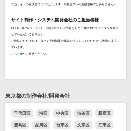
DM発送サービス>
EFOツール>
※当サイトの相談窓口につながります（掲載企業への直接連絡ではありません）
テム
法務・総務
LP作成サービス>
サイト制作・システム開発会社のご担当者様
電子契約シス
広告運用代行>
SLECTO(セレクト)では、公開されている情報をもとに事務局にてデータを登録さ
テム
せていただいております。
契約書レビュ
Webアンケートシステム>
ご連絡いただければ、自社で登録情報の編集や追加をしていただける機能を提供し
ーシステム
ています。
Web接客ツール>
MAツール>
契約書管理シ
こちら
からご連絡ください。
ステム
動画配信システム>
反社チェック
SNS管理ツール>
ツール
受付システム
LINEマーケティングツール>
座席管理シス
東京都の制作会社/開発会社
SEOツール>
MEOツール>
テム
イベント管理システム>
入退室管理シ
千代田区
港区
中央区
渋谷区
新宿区
ステム
カスタマーサポート
CO2排出量管
豊島区
品川区
台東区
文京区
江東区
コールセンターCRM>
理システム