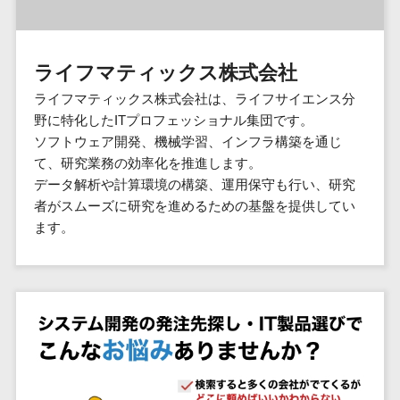
群馬県
PM
家電・電子機器>
フレームワーク
会員システム>
予約システム>
生活用品・
HubSpot>
kintone>
PMSシステム>
広島県>
山口県>
徳島県>
生産管理シス
埼玉県
文房具
基幹システ
飲食店・レストラン>
スマホアプリ開発>
OBIC製品>
テム
地図・位置情報・GPSシステム>
SpringFramework
千葉県
ム(ERP)
ファッショ
香川県>
愛媛県>
高知県>
ライフマティックス株式会社
工程管理シス
流通・小売>
SpringBoot
ン・アパレ
データベース構築>
東京都
顧客管理シ
店舗システム>
福岡県>
佐賀県>
長崎県>
テム
ル (1785)
ライフマティックス株式会社は、ライフサイエンス分
ステム
Laravel
神奈川県
商業施設・テーマパーク・複合施
AWSサーバー構築>
オーダーエントリーシステム>
原価管理シス
野に特化したITプロフェッショナル集団です。
(CRM)
ペット
熊本県>
大分県>
宮崎県>
CakePHP
新潟県
設>
テム
ソフトウェア開発、機械学習、インフラ構築を通じ
経理/会計シ
Azureサーバー構築>
農園・農業
Ruby on Rails
映像・動画システム>
富山県
鹿児島県>
沖縄県>
て、研究業務の効率化を推進します。
倉庫管理シス
美容室・サロン>
ステム
NPO・官公
Node.js
石川県
Linuxサーバー構築>
データ解析や計算環境の構築、運用保守も行い、研究
テム
シミュレーションシステム>
在庫管理シ
対応地域
庁
エステ・ネイル>
化粧品>
Django
福井県
者がスムーズに研究を進めるための基盤を提供してい
需要予測シス
ステム
ネットワーク構築・保守・運用>
国外>
イベント・
オークションシステム>
ます。
AngularJS
山梨県
テム
ブライダル>
病院>
POSシステ
キャンペー
情シス・社内IT支援>
React
長野県
人事（労務管理）
ム
WEBサービ
ン
クリニック>
歯科医院>
勤怠管理システム>
Vue.js
岐阜県
ス
AWS (Amazon Web Services)>
勤怠管理シ
自動車・バ
NuxtJS
整体・整骨院>
静岡県
マッチングシ
ステム
イク
労務管理システム>
運用代行
ステム
ReactNative
愛知県
生産管理シ
家電・電子
介護・福祉・老人ホーム>
製薬>
リスティング広告運用代行>
人事管理システム>
予約システム
ステム
Flutter
三重県
機器
動物病院 >
求人広告運用代行>
会員システム
マッチング
滋賀県
飲食店・レ
年末調整システム>
構築