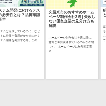
ステム
電子証明書サービス
におけるテス
組み込みソ
久留米市のおすすめホーム
デジタル資産
電子証明書サービス>
は？品質確認
とは？わか
ページ制作会社2選 | 失敗し
管理システム
ない優良企業の見分け方も
データセンター>
クラウド基盤>
商品情報管理
解説
家電や自動車、
システム
ているのに、なぜ
ちの身の回りに
クローニングツール>
用がかかるのか？
み込みソフトウ
チケット管理
ホームページ制作会社を選ぶ際に、
注する際、この
て...
データセンター監視自動化>
意外と重要視されているのが所在地
システム
です。 ホームページは無形固定資
SNSキャンペ
クラウドバックアップ>
産...
ーンツール
デスクトップ仮想化>
予約管理シス
テム
IoT空調制御>
広告効果測定
IoTプラットフォーム>
ツール
リード獲得ツ
IT資産管理ツール>
ール
SaaS管理ツール>
DM発送サービ
ス
モバイルデバイス管理>