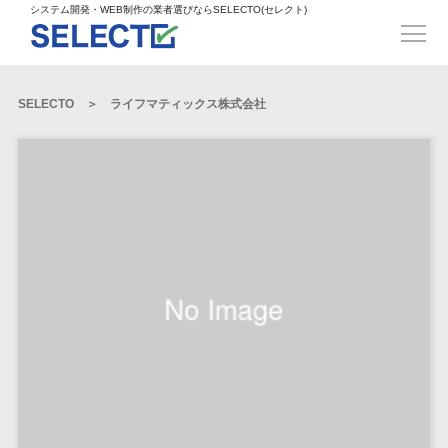
得意業界
ECサイト構築>
ECカートシステム>
システム開発・WEB制作の業者選びならSELECTO(セレクト)
都道府県
SpringFramework>
SpringBoot>
人材>
製造業>
システム開発
北海道>
青森県>
岩手県>
販売管理システム>
言語・スキル
対応業務
システムジ
対応地域
得意分
Laravel>
CakePHP>
工業・インフラ・物流>
コンサル・PM>
宮城県>
秋田県>
山形県>
言語
WEBサイ
ャンル
全国
野・特徴
受注・発注管理システム>
Ruby on Rails>
Node.js>
食品・飲料>
IT・Webサービス>
SELECTO
ライフマティックス株式会社
基幹システム(ERP)>
ト制作
Python
全国
販売管理・生
得意業界
福島県>
茨城県>
栃木県>
購買管理システム>
LP制作
産管理
Django>
AngularJS>
React>
Java
都道府県
インテリア・雑貨>
顧客管理システム(CRM)>
群馬県>
埼玉県>
千葉県>
ERP（基幹業
人材
オウンドメ
生産管理システム>
PHP
Vue.js>
NuxtJS>
ベビー・キッズ>
経理/会計システム>
務システム）
ディア
製造業
北海道
Ruby
東京都>
神奈川県>
新潟県>
工程管理システム>
在庫管理シス
ReactNative>
Flutter>
採用サイト
工業・イン
生活用品・文房具>
青森県
在庫管理システム>
Swift
富山県>
石川県>
福井県>
テム
フラ・物流
企業サイト
原価管理システム>
岩手県
Perl
構築
ファッション・アパレル (1785)>
POSシステム>
ECカートシス
食品・飲料
WordPress
山梨県>
長野県>
岐阜県>
AWS構築>
Linux構築>
宮城県
C++
倉庫管理システム>
テム
構築
ペット>
農園・農業>
IT・Webサ
勤怠管理システム>
秋田県
Go
静岡県>
愛知県>
三重県>
WindowsServer構築>
販売管理シス
需要予測システム>
ービス
ECサイト構
山形県
NPO・官公庁>
Kotlin
生産管理システム>
テム
築
インテリ
滋賀県>
京都府>
大阪府>
Azure構築>
Oracle>
WEBサービス
福島県
VBA
受注・発注管
ア・雑貨
イベント・キャンペーン>
マッチングシステム>
システム
マッチングシステム>
茨城県
兵庫県>
奈良県>
和歌山県>
パッケージ
iOS
理システム
開発
ベビー・キ
自動車・バイク>
ポータルサイト(データベース型)>
SAP>
Salesforce>
Access>
栃木県
Android
購買管理シス
予約システム>
会員システム>
ッズ
コンサル・
鳥取県>
島根県>
岡山県>
テム