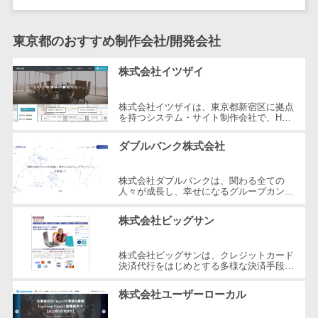
自動音声応答システム(IVR)>
株主総会ツー
ル
東京都のおすすめ制作会社/開発会社
AI自動電話応答>
ISMS管理ツー
コールセンター音声認識>
株式会社イツザイ
ル
リーガルリサ
カスタマーサクセスツール>
株式会社イツザイは、東京都新宿区に拠点
ーチサービス
を持つシステム・サイト制作会社で、HP
ITサービスマネジメントツール>
制作、WEB集客コンサルティング、メデ
安否確認サー
ィア運営の3つの事業を軸にサービスを
ダブルバンク株式会社
ビス
提...
問い合わせ管理システム>
クラウドPBX
株式会社ダブルバンクは、関わる全ての
遠隔サポートツール>
オンラインア
人々が成長し、幸せになるグループカンパ
ニーを目指した企業です。東京都調布市に
シスタント
コールセンター代行サービス>
所在し、WEB制作やマーケティング、
株式会社ビッグサン
さ...
会議室予約シ
通話録音・解析システム>
ステム
株式会社ビッグサンは、クレジットカード
販売管理シス
チャットボット>
FAQシステム>
決済代行をはじめとする多様な決済手段を
提供する企業です。2001年に設立され、
テム
東京都三鷹市に本社を構えています。...
コミュニケーション
株式会社ユーザーローカル
SFAツール
オンラインストレージ（ファイル