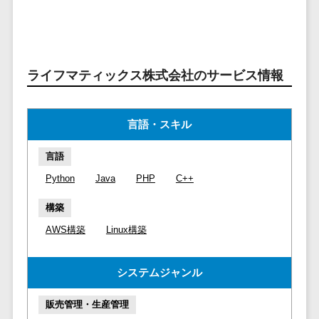
ービス
従業員満足度調査・人材定着化ツ
インフルエンサーマーケティング>
代行
保険
ール>
給与計算アウ
予算管理システム
SNS運用
税理士・会
コンテンツマーケティング>
トソーシング
～100万円以下>
101～200万円>
計士
1on1ツール>
LINE運用代
年末調整アウ
SNSマーケティング>
行
弁護士
201～300万円>
301～500万円>
ライフマティックス株式会社のサービス情報
トソーシング
適性検査サービス>
YouTube運
社労士
動画マーケティング>
福利厚生アウ
501～1000万円>
用代行
Web面接システム>
行政書士
トソーシング
ゲーム
言語・スキル
WordPress
1000～1500万円>
大学・高
エンゲージメントツール>
ソーシャルゲーム>
フリーランス
構築・運用
校・専門学
管理システム
1500～5000万円>
言語
ダイレクトリクルーティングサー
コンシューマーゲーム>
校
コンテン
社宅管理サー
ビス>
Python
Java
PHP
C++
ツ制作
5001～10000万円>
学習塾・予
ビス
その他
コンテンツ
備校
採用代行サービス>
Web3.0>
AI>
AR/VR>
IoT>
構築
健康管理IoTサ
10000万円以上>
制作
保育園・幼
ービス
AWS構築
Linux構築
経理・会計・財務
補助金・助成金サポート>
ライティン
稚園
外国人就労シ
経費精算システム>
グ
葬儀・墓
ステム
システムジャンル
編集・校正
石・仏壇
Web請求書システム>
産業保健サー
インタビュ
お寺・神社
ビス
販売管理・生産管理
帳票発行サービス>
ー
ゲーム・ア