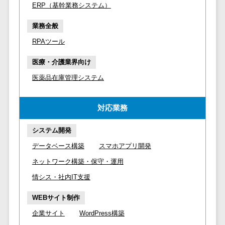
マイナンバー
ERP（基幹業務システム）
コピーライ
ニメ・おも
請求書受領サービス>
人事（採用・
ティング・
ちゃ
業務全般
評価・教育）
電子帳簿保存サービス>
ネーミング
芸能・アー
RPAツール
写真撮影
ティスト・
予算管理システム>
会計ソフト>
タレントマネ
音楽
医療・介護業界向け
映像制作
ジメントシステ
会計システム>
特徴・強
グラフィッ
医薬品在庫管理システム
ム
み
出張管理システム>
クデザイン
人事評価シス
(2D・3D)
Pマーク取
テム
対応業務
ファクタリングサービス>
得
アニメーシ
採用管理シス
ョン
債権管理システム>
英語での応
システム開発
テム
対可能
イラスト
eラーニング
データベース構築
スマホアプリ開発
債務管理システム>
アワード表
ロゴ制作
（システム）
ネットワーク構築・保守・運用
彰歴あり
固定資産管理システム>
デジタルカ
eラーニング
情シス・社内IT支援
全国対応可
タログ・電
（コンテンツ）
経理アウトソーシング>
子書籍
創業10年以
WEBサイト制作
DX人材研修サ
振込代行サービス>
上
コンサル
ービス
企業サイト
WordPress構築
スタッフ数
ティング
リファレンス