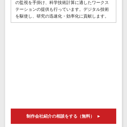
の監視を手掛け、科学技術計算に適したワークス
セールスイネーブルメントツール>
ゲーム
テム
テーションの提供も行っています。デジタル技術
コンシュー
ファクタリン
名刺管理サービス>
を駆使し、研究の迅速化・効率化に貢献します。
マーゲーム
グサービス
インサイドセールス代行サービス>
その他
債権管理シス
Web3.0
テム
マーケティング
AI
メール配信システム>
債務管理シス
テム
AR/VR
デジタル資産管理システム>
固定資産管理
IoT
システム
商品情報管理システム>
補助金・助
経理アウトソ
成金サポー
チケット管理システム>
ーシング
ト
SNSキャンペーンツール>
振込代行サー
ビス
予約管理システム>
請求代行サー
広告効果測定ツール>
ビス
制作会社紹介の相談をする（無料）
送金サービス
リード獲得ツール>
税務申告シス