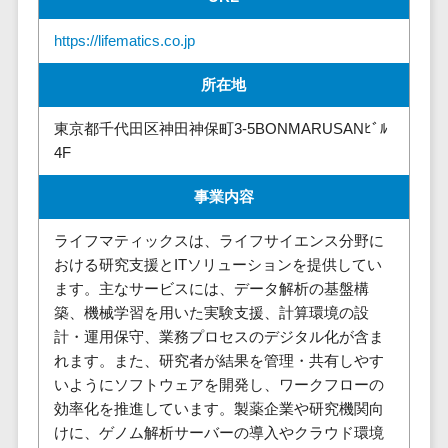
株主総会ツール>
以下
事業戦略
経理・会計・
https://lifematics.co.jp
101～200万
ISMS管理ツール>
財務
マーケテ
円
ィング
経費精算シス
所在地
リーガルリサーチサービス>
201～300万
テム
Webマーケ
円
ティング
安否確認サービス>
Web請求書シ
東京都千代田区神田神保町3-5BONMARUSANﾋﾞﾙ
301～500万
ステム
インフルエ
4F
クラウドPBX>
円
ンサーマー
帳票発行サー
事業内容
ケティング
501～1000
ビス
オンラインアシスタント>
万円
コンテンツ
請求書受領サ
ライフマティックスは、ライフサイエンス分野に
会議室予約システム>
マーケティ
1000～
ービス
おける研究支援とITソリューションを提供してい
ング
1500万円
販売管理システム
電子帳簿保存
ます。主なサービスには、データ解析の基盤構
SNSマーケ
SFAツール>
CRMツール>
1500～
サービス
築、機械学習を用いた実験支援、計算環境の設
ティング
5000万円
予算管理シス
計・運用保守、業務プロセスのデジタル化が含ま
セールスDX（SFA/MA）>
動画マーケ
5001～
テム
れます。また、研究者が結果を管理・共有しやす
ティング
10000万円
遠隔接客ツール>
いようにソフトウェアを開発し、ワークフローの
会計ソフト
効率化を推進しています。製薬企業や研究機関向
10000万円
ゲーム
会計システム
オンライン商談ツール>
けに、ゲノム解析サーバーの導入やクラウド環境
以上
ソーシャル
出張管理シス