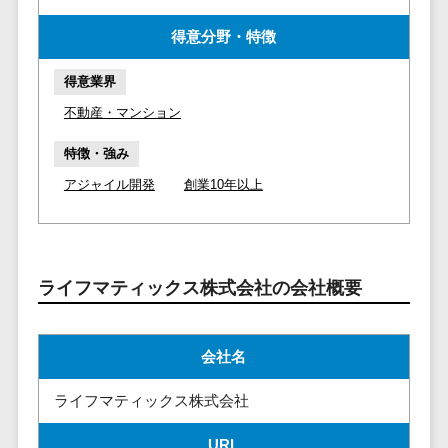
請求代行サービス>
20人以上
チェックサービ
得意分野・特徴
送金サービス>
Web戦略/企
スタッフ数
ス
画
50人以上
従業員満足度
税務申告システム>
得意業界
ブランディ
アジャイル
調査・人材定着
不動産・マンション
法務・総務
ング
開発
化ツール
電子契約システム>
プロモーシ
UI/UXに強
1on1ツール
特徴・強み
ョン
い
適性検査サー
契約書レビューシステム>
アジャイル開発
創業10年以上
EC・ネット
保守/運用も
ビス
契約書管理システム>
ショップ戦
対応
Web面接シス
略
要件定義か
テム
反社チェックツール>
SEO対策
ら対応
ライフマティックス株式会社の会社概要
エンゲージメ
受付システム>
EFO(入力フ
レベニュー
ントツール
ォーム最適
シェア可能
座席管理システム>
ダイレクトリ
化)
会社名
クルーティング
予算管理
入退室管理システム>
コンバージ
サービス
システム
ライフマティックス株式会社
ョン率改善
採用代行サー
CO2排出量管理システム>
SNS
～100万円
ビス
URL