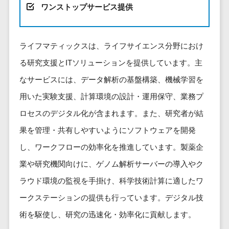
健康管理IoTサービス>
労務管理シス
ワンストップサービス提供
介護・福
長崎県
デジタルカタログ・電子書籍>
ネットワー
テム
芸能・アーティスト・音楽>
祉・老人ホ
外国人就労システム>
熊本県
ク構築・保
コンサルティング
人事管理シス
ーム
特徴・強み
大分県
守・運用
産業保健サービス>
Web戦略/企画>
テム
ライフマティックスは、ライフサイエンス分野におけ
製薬
Pマーク取得>
宮崎県
情シス・社
年末調整シス
マイナンバー>
動物病院
ブランディング>
る研究支援とITソリューションを提供しています。主
内IT支援
鹿児島県
英語での応対可能>
テム
不動産・マ
なサービスには、データ解析の基盤構築、機械学習を
AWS
人事（採用・評価・教育）
プロモーション>
沖縄県
健康管理シス
ンション
アワード表彰歴あり>
(Amazon
タレントマネジメントシステム>
用いた実験支援、計算環境の設計・運用保守、業務プ
テム
対応地域
EC・ネットショップ戦略>
建設・工務
Web
全国対応可>
創業10年以上>
ストレスチェ
ロセスのデジタル化が含まれます。また、研究者が結
人事評価システム>
店・住宅・
Services)
SEO対策>
ックサービス
国外
リフォーム
スタッフ数20人以上>
果を管理・共有しやすいようにソフトウェアを開発
運用代行
採用管理システム>
シフト管理シ
EFO(入力フォーム最適化)>
ホテル・旅
し、ワークフローの効率化を推進しています。製薬企
スタッフ数50人以上>
ステム
eラーニング（システム）>
館
リスティン
コンバージョン率改善>
SNS>
業や研究機関向けに、ゲノム解析サーバーの導入やク
業務可視化ツ
アジャイル開発>
UI/UXに強い>
旅行・観光
グ広告運用
eラーニング（コンテンツ）>
ール
ラウド環境の監視を手掛け、科学技術計算に適したワ
事業戦略>
代行
スポーツ・
保守/運用も対応>
給与計算ソフ
DX人材研修サービス>
アウトドア
ークステーションの提供も行っています。デジタル技
求人広告運
マーケティング
ト
要件定義から対応>
用代行
銀行・地
リファレンスチェックサービス>
Webマーケティング>
術を駆使し、研究の迅速化・効率化に貢献します。
給与前払いサ
銀・証券
Indeed運用
レベニューシェア可能>