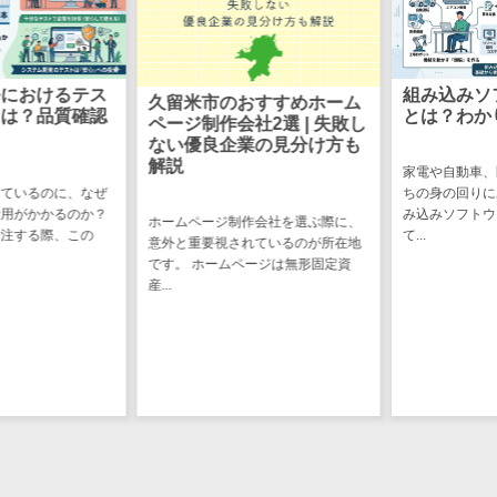
CRMツール
共有）>
セールス
ファイル転送サービス>
DX（SFA/MA）
遠隔接客ツー
におけるテス
組み込みソ
文書管理システム>
Web電話帳>
久留米市のおすすめホーム
は？品質確認
とは？わか
ル
ページ制作会社2選 | 失敗し
会議効率化ツール>
ない優良企業の見分け方も
オンライン商
解説
家電や自動車、
談ツール
ナレッジ共有ツール>
ているのに、なぜ
ちの身の回りに
セールスイネ
用がかかるのか？
み込みソフトウ
ホームページ制作会社を選ぶ際に、
バーチャルオフィスツール>
ーブルメントツ
注する際、この
て...
意外と重要視されているのが所在地
ール
です。 ホームページは無形固定資
ビジネスチャット>
産...
名刺管理サー
デジタルサイネージソフト>
ビス
インサイドセ
オンライン校正ツール>
ールス代行サー
グループウェア>
社内SNS>
ビス
マーケティン
Web会議システム>
グ
プロジェクト管理ツール>
メール配信シ