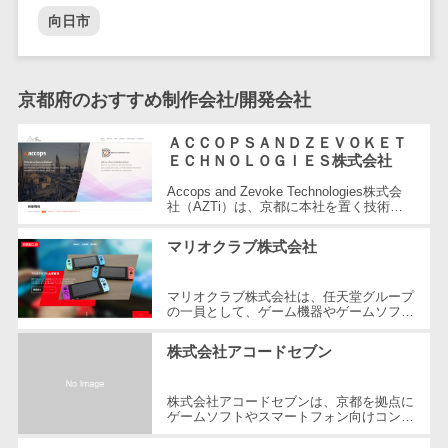
DM発送サービス>
EFOツール>
テム
向日市
法務・総務
LP作成サービス>
電子契約シス
広告運用代行>
京都府のおすすめ制作会社/開発会社
テム
契約書レビュ
Webアンケートシステム>
ＡＣＣＯＰＳＡＮＤＺＥＶＯＫＥＴ
ーシステム
ＥＣＨＮＯＬＯＧＩＥＳ株式会社
Web接客ツール>
MAツール>
契約書管理シ
Accops and Zevoke Technologies株式会
ステム
社（AZTi）は、京都に本社を置く技術系
動画配信システム>
企業で、Zimbra Collaboration Cloudを始め
反社チェック
とする各種クラウドサービスやAccops...
マリオクラブ株式会社
SNS管理ツール>
ツール
受付システム
LINEマーケティングツール>
マリオクラブ株式会社は、任天堂グループ
の一員として、ゲーム機器やゲームソフト
座席管理シス
等のデバッグ・モニターサービスを提供す
SEOツール>
MEOツール>
テム
る企業です。2009年に設立され、京...
株式会社アコードセブン
イベント管理システム>
入退室管理シ
ステム
株式会社アコードセブンは、京都を拠点に
カスタマーサポート
ゲームソフトやスマートフォン向けコンテ
CO2排出量管
コールセンターCRM>
ンツの企画・制作・販売を行っている企業
理システム
です。コンシューマー技術を中心に...