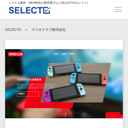
得意業界
ECサイト構築>
ECカートシステム>
システム開発・WEB制作の業者選びならSELECTO(セレクト)
都道府県
SpringFramework>
SpringBoot>
人材>
製造業>
システム開発
北海道>
青森県>
岩手県>
販売管理システム>
言語・スキル
対応業務
システムジ
対応地域
得意分
Laravel>
CakePHP>
工業・インフラ・物流>
コンサル・PM>
宮城県>
秋田県>
山形県>
言語
WEBサイ
ャンル
全国
野・特徴
受注・発注管理システム>
Ruby on Rails>
Node.js>
食品・飲料>
IT・Webサービス>
SELECTO
マリオクラブ株式会社
基幹システム(ERP)>
ト制作
Python
全国
販売管理・生
得意業界
福島県>
茨城県>
栃木県>
購買管理システム>
LP制作
産管理
Django>
AngularJS>
React>
Java
都道府県
インテリア・雑貨>
顧客管理システム(CRM)>
群馬県>
埼玉県>
千葉県>
ERP（基幹業
人材
オウンドメ
生産管理システム>
PHP
Vue.js>
NuxtJS>
ベビー・キッズ>
経理/会計システム>
務システム）
ディア
製造業
北海道
Ruby
東京都>
神奈川県>
新潟県>
工程管理システム>
在庫管理シス
ReactNative>
Flutter>
採用サイト
工業・イン
生活用品・文房具>
青森県
在庫管理システム>
Swift
富山県>
石川県>
福井県>
テム
フラ・物流
企業サイト
原価管理システム>
岩手県
Perl
構築
ファッション・アパレル (1785)>
POSシステム>
ECカートシス
食品・飲料
WordPress
山梨県>
長野県>
岐阜県>
AWS構築>
Linux構築>
宮城県
C++
倉庫管理システム>
テム
構築
ペット>
農園・農業>
IT・Webサ
勤怠管理システム>
秋田県
Go
静岡県>
愛知県>
三重県>
WindowsServer構築>
販売管理シス
需要予測システム>
ービス
ECサイト構
山形県
NPO・官公庁>
Kotlin
生産管理システム>
テム
築
インテリ
滋賀県>
京都府>
大阪府>
Azure構築>
Oracle>
WEBサービス
福島県
VBA
受注・発注管
ア・雑貨
イベント・キャンペーン>
マッチングシステム>
システム
マッチングシステム>
茨城県
兵庫県>
奈良県>
和歌山県>
パッケージ
iOS
理システム
開発
ベビー・キ
自動車・バイク>
ポータルサイト(データベース型)>
SAP>
Salesforce>
Access>
栃木県
Android
購買管理シス
予約システム>
会員システム>
ッズ
コンサル・
鳥取県>
島根県>
岡山県>
テム