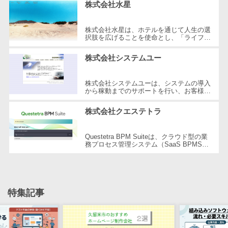
株式会社水星
自動音声応答システム(IVR)>
株主総会ツー
ル
株式会社水星は、ホテルを通じて人生の選
AI自動電話応答>
択肢を広げることを使命とし、「ライフデ
ISMS管理ツー
ザインホテル」の開発や宿泊施設のプロデ
コールセンター音声認識>
ル
ュースを行う会社です。京都や大阪...
株式会社システムユー
リーガルリサ
カスタマーサクセスツール>
ーチサービス
株式会社システムユーは、システムの導入
ITサービスマネジメントツール>
から稼動までのサポートを行い、お客様の
安否確認サー
ビジネスモデルに応じた最適なソリューシ
ビス
ョンを提供しています。食品流通業...
問い合わせ管理システム>
株式会社クエステトラ
クラウドPBX
遠隔サポートツール>
オンラインア
Questetra BPM Suiteは、クラウド型の業
務プロセス管理システム（SaaS BPMS）
シスタント
コールセンター代行サービス>
を提供している企業です。プログラミング
の知識がなくても、Webブラウザ上での
会議室予約シ
ワ...
通話録音・解析システム>
ステム
販売管理シス
チャットボット>
FAQシステム>
特集記事
テム
コミュニケーション
SFAツール
オンラインストレージ（ファイル