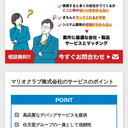
システム
ストラン
PMSシステム
AWS構築
京都府
不動産・マンション>
Indeed運用代行>
SNS運用>
健康管理システム>
ポータルサ
流通・小売
地図・位置情
Linux構築
大阪府
建設・工務店・住宅・リフォーム>
LINE運用代行>
イト(データ
報・GPSシステ
ストレスチェックサービス>
商業施設・
WindowsServer構
兵庫県
ベース型)
ム
テーマパー
ホテル・旅館>
旅行・観光>
築
YouTube運用代行>
奈良県
シフト管理システム>
会員システ
ク・複合施
店舗システム
Azure構築
和歌山県
スポーツ・アウトドア>
WordPress構築・運用>
ム
設
業務可視化ツール>
オーダーエン
Oracle
鳥取県
予約システ
美容室・サ
トリーシステム
銀行・地銀・証券>
保険>
コンテンツ制作
給与計算ソフト>
パッケージ
島根県
ム
ロン
映像・動画シ
コンテンツ制作>
ライティング>
SAP
税理士・会計士>
弁護士>
岡山県
スマホアプ
エステ・ネ
給与前払いサービス>
ステム
編集・校正>
インタビュー>
Salesforce
リ開発
広島県
イル
シミュレーシ
社労士>
行政書士>
給与計算アウトソーシング>
Access
データベー
山口県
化粧品
ョンシステム
コピーライティング・ネーミング>
マリオクラブ株式会社のサービスのポイント
大学・高校・専門学校>
ス構築
HubSpot
年末調整アウトソーシング>
徳島県
ブライダル
オークション
写真撮影>
映像制作>
AWSサーバ
kintone
システム
香川県
学習塾・予備校>
病院
福利厚生アウトソーシング>
ー構築
OBIC製品
POINT
グラフィックデザイン(2D・3D)>
愛媛県
人事（労務管
クリニック
保育園・幼稚園>
Azureサー
フリーランス管理システム>
理）
高知県
歯科医院
アニメーション>
イラスト>
バー構築
葬儀・墓石・仏壇>
お寺・神社>
勤怠管理シス
高品質なデバッグサービスを提供
福岡県
整体・整骨
社宅管理サービス>
Linuxサー
テム
ロゴ制作>
院
任天堂グループの一員として信頼性
佐賀県
ゲーム・アニメ・おもちゃ>
バー構築