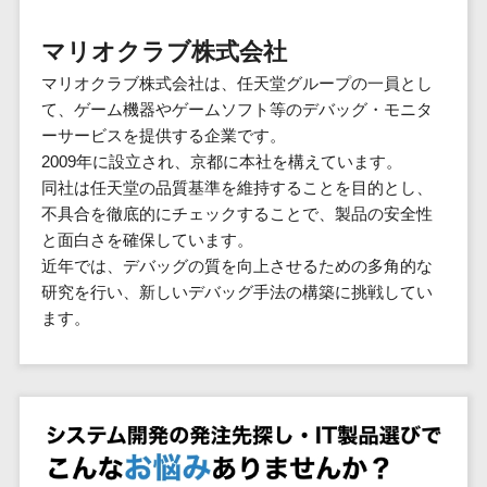
群馬県
PM
家電・電子機器>
フレームワーク
会員システム>
予約システム>
生活用品・
HubSpot>
kintone>
PMSシステム>
広島県>
山口県>
徳島県>
生産管理シス
埼玉県
文房具
基幹システ
マリオクラブ株式会社
飲食店・レストラン>
スマホアプリ開発>
OBIC製品>
テム
地図・位置情報・GPSシステム>
SpringFramework
千葉県
ム(ERP)
ファッショ
香川県>
愛媛県>
高知県>
マリオクラブ株式会社は、任天堂グループの一員とし
工程管理シス
流通・小売>
SpringBoot
ン・アパレ
データベース構築>
東京都
顧客管理シ
店舗システム>
て、ゲーム機器やゲームソフト等のデバッグ・モニタ
福岡県>
佐賀県>
長崎県>
テム
ル (1785)
ステム
Laravel
神奈川県
商業施設・テーマパーク・複合施
ーサービスを提供する企業です。
AWSサーバー構築>
オーダーエントリーシステム>
原価管理シス
(CRM)
ペット
熊本県>
大分県>
宮崎県>
CakePHP
新潟県
設>
2009年に設立され、京都に本社を構えています。
テム
経理/会計シ
Azureサーバー構築>
農園・農業
Ruby on Rails
映像・動画システム>
富山県
同社は任天堂の品質基準を維持することを目的とし、
鹿児島県>
沖縄県>
倉庫管理シス
美容室・サロン>
ステム
NPO・官公
不具合を徹底的にチェックすることで、製品の安全性
Node.js
石川県
Linuxサーバー構築>
テム
シミュレーションシステム>
在庫管理シ
対応地域
庁
と面白さを確保しています。
エステ・ネイル>
化粧品>
Django
福井県
需要予測シス
ステム
ネットワーク構築・保守・運用>
国外>
近年では、デバッグの質を向上させるための多角的な
イベント・
オークションシステム>
AngularJS
山梨県
テム
ブライダル>
病院>
研究を行い、新しいデバッグ手法の構築に挑戦してい
POSシステ
キャンペー
情シス・社内IT支援>
React
長野県
人事（労務管理）
ます。
ム
WEBサービ
ン
クリニック>
歯科医院>
勤怠管理システム>
Vue.js
岐阜県
ス
AWS (Amazon Web Services)>
勤怠管理シ
自動車・バ
NuxtJS
整体・整骨院>
静岡県
マッチングシ
ステム
イク
労務管理システム>
運用代行
ステム
ReactNative
愛知県
生産管理シ
家電・電子
介護・福祉・老人ホーム>
製薬>
リスティング広告運用代行>
人事管理システム>
予約システム
ステム
Flutter
三重県
機器
動物病院 >
求人広告運用代行>
会員システム
マッチング
滋賀県
飲食店・レ
年末調整システム>
構築