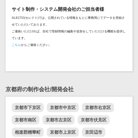
セールスイネーブルメントツール>
ゲーム
テム
サイト制作・システム開発会社のご担当者様
コンシュー
ファクタリン
名刺管理サービス>
SLECTO(セレクト)では、公開されている情報をもとに事務局にてデータを登録さ
マーゲーム
グサービス
せていただいております。
インサイドセールス代行サービス>
その他
債権管理シス
ご連絡いただければ、自社で登録情報の編集や追加をしていただける機能を提供し
Web3.0
テム
ています。
マーケティング
こちら
からご連絡ください。
AI
メール配信システム>
債務管理シス
テム
AR/VR
デジタル資産管理システム>
固定資産管理
IoT
システム
商品情報管理システム>
補助金・助
経理アウトソ
成金サポー
チケット管理システム>
ーシング
ト
京都府の制作会社/開発会社
SNSキャンペーンツール>
振込代行サー
ビス
予約管理システム>
京都市下京区
京都市中京区
京都市右京区
請求代行サー
広告効果測定ツール>
ビス
京都市南区
京都市左京区
京都市伏見区
送金サービス
リード獲得ツール>
相楽郡精華町
京都市上京区
京田辺市
税務申告シス