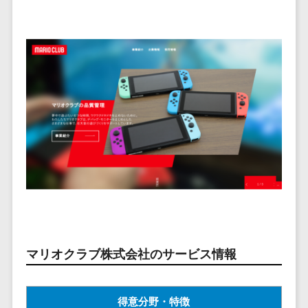
ービス
従業員満足度調査・人材定着化ツ
インフルエンサーマーケティング>
代行
保険
ール>
給与計算アウ
予算管理システム
SNS運用
税理士・会
コンテンツマーケティング>
トソーシング
～100万円以下>
101～200万円>
計士
1on1ツール>
LINE運用代
年末調整アウ
SNSマーケティング>
行
弁護士
201～300万円>
301～500万円>
トソーシング
適性検査サービス>
YouTube運
社労士
動画マーケティング>
福利厚生アウ
501～1000万円>
用代行
Web面接システム>
行政書士
トソーシング
ゲーム
WordPress
1000～1500万円>
大学・高
エンゲージメントツール>
ソーシャルゲーム>
フリーランス
構築・運用
校・専門学
管理システム
1500～5000万円>
ダイレクトリクルーティングサー
コンシューマーゲーム>
校
コンテン
社宅管理サー
ビス>
ツ制作
5001～10000万円>
学習塾・予
ビス
その他
コンテンツ
備校
採用代行サービス>
Web3.0>
AI>
AR/VR>
IoT>
健康管理IoTサ
10000万円以上>
制作
保育園・幼
ービス
経理・会計・財務
補助金・助成金サポート>
ライティン
稚園
外国人就労シ
経費精算システム>
グ
葬儀・墓
マリオクラブ株式会社のサービス情報
ステム
編集・校正
石・仏壇
Web請求書システム>
産業保健サー
インタビュ
お寺・神社
ビス
帳票発行サービス>
得意分野・特徴
ー
ゲーム・ア