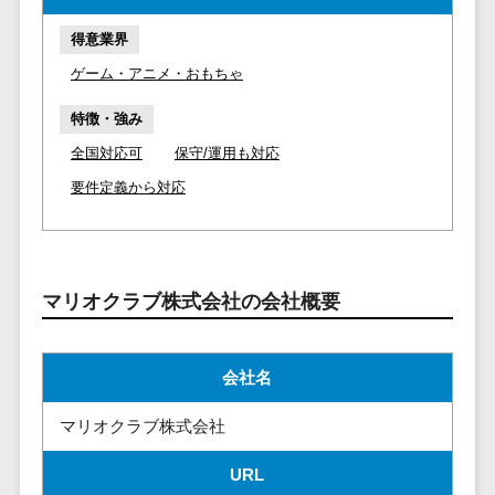
マイナンバー
コピーライ
ニメ・おも
請求書受領サービス>
人事（採用・
得意業界
ティング・
ちゃ
評価・教育）
電子帳簿保存サービス>
ゲーム・アニメ・おもちゃ
ネーミング
芸能・アー
写真撮影
ティスト・
予算管理システム>
会計ソフト>
特徴・強み
タレントマネ
音楽
映像制作
ジメントシステ
会計システム>
全国対応可
保守/運用も対応
特徴・強
グラフィッ
ム
要件定義から対応
み
出張管理システム>
クデザイン
人事評価シス
(2D・3D)
Pマーク取
テム
ファクタリングサービス>
得
アニメーシ
採用管理シス
ョン
債権管理システム>
英語での応
テム
マリオクラブ株式会社の会社概要
対可能
イラスト
eラーニング
債務管理システム>
アワード表
ロゴ制作
（システム）
彰歴あり
固定資産管理システム>
デジタルカ
会社名
eラーニング
全国対応可
タログ・電
（コンテンツ）
経理アウトソーシング>
マリオクラブ株式会社
子書籍
創業10年以
DX人材研修サ
振込代行サービス>
上
コンサル
ービス
URL
スタッフ数
ティング
リファレンス