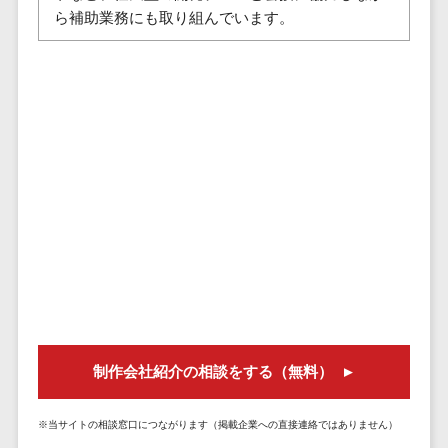
株主総会ツール>
以下
事業戦略
ら補助業務にも取り組んでいます。
経理・会計・
101～200万
ISMS管理ツール>
財務
マーケテ
円
ィング
経費精算シス
リーガルリサーチサービス>
201～300万
テム
Webマーケ
円
ティング
安否確認サービス>
Web請求書シ
301～500万
ステム
インフルエ
クラウドPBX>
円
ンサーマー
帳票発行サー
ケティング
501～1000
ビス
オンラインアシスタント>
万円
コンテンツ
請求書受領サ
会議室予約システム>
マーケティ
1000～
ービス
ング
1500万円
販売管理システム
電子帳簿保存
SNSマーケ
SFAツール>
CRMツール>
1500～
サービス
ティング
5000万円
予算管理シス
セールスDX（SFA/MA）>
動画マーケ
5001～
テム
制作会社紹介の相談をする（無料）
ティング
10000万円
遠隔接客ツール>
会計ソフト
10000万円
ゲーム
会計システム
オンライン商談ツール>
※当サイトの相談窓口につながります（掲載企業への直接連絡ではありません）
以上
ソーシャル
出張管理シス