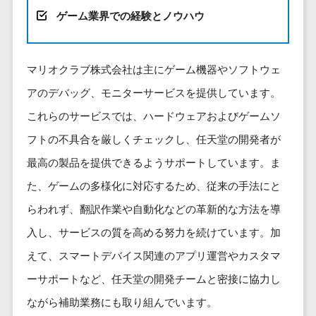
健康管理IoTサービス>
労務管理シス
介護・福
長崎県
デジタルカタログ・電子書籍>
ゲーム業界での経験とノウハウ
ネットワー
テム
芸能・アーティスト・音楽>
祉・老人ホ
外国人就労システム>
熊本県
ク構築・保
コンサルティング
人事管理シス
ーム
特徴・強み
大分県
守・運用
産業保健サービス>
Web戦略/企画>
テム
製薬
Pマーク取得>
マリオクラブ株式会社は主にゲーム機器やソフトウェ
宮崎県
情シス・社
年末調整シス
マイナンバー>
動物病院
ブランディング>
内IT支援
鹿児島県
アのデバッグ、モニターサービスを提供しています。
英語での応対可能>
テム
不動産・マ
AWS
人事（採用・評価・教育）
プロモーション>
沖縄県
健康管理シス
これらのサービスでは、ハードウェアおよびゲームソ
ンション
アワード表彰歴あり>
(Amazon
タレントマネジメントシステム>
テム
対応地域
フトの不具合を厳しくチェックし、任天堂の開発者が
EC・ネットショップ戦略>
建設・工務
Web
全国対応可>
創業10年以上>
ストレスチェ
人事評価システム>
店・住宅・
Services)
最高の製品を提供できるようサポートしています。ま
SEO対策>
ックサービス
国外
リフォーム
スタッフ数20人以上>
運用代行
採用管理システム>
た、ゲームの多様化に対応するため、従来の手法にと
シフト管理シ
EFO(入力フォーム最適化)>
ホテル・旅
スタッフ数50人以上>
ステム
らわれず、翻訳作業や自動化などの革新的な方法を導
eラーニング（システム）>
館
リスティン
コンバージョン率改善>
SNS>
業務可視化ツ
アジャイル開発>
UI/UXに強い>
入し、サービスの質を高める努力を続けています。加
旅行・観光
グ広告運用
eラーニング（コンテンツ）>
ール
事業戦略>
代行
スポーツ・
えて、スマートデバイス関連のアプリ運営やカスタマ
保守/運用も対応>
給与計算ソフ
DX人材研修サービス>
アウトドア
求人広告運
マーケティング
ーサポートなど、任天堂の開発チームと密接に協力し
ト
要件定義から対応>
用代行
銀行・地
リファレンスチェックサービス>
Webマーケティング>
給与前払いサ
ながら補助業務にも取り組んでいます。
銀・証券
Indeed運用
レベニューシェア可能>