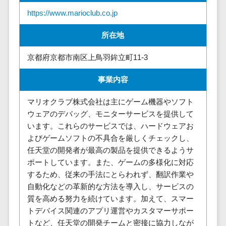
請求代行サービス>
20人以上
チェックサービ
https://www.marioclub.co.jp
送金サービス>
Web戦略/企
スタッフ数
ス
画
所在地
50人以上
従業員満足度
税務申告システム>
ブランディ
アジャイル
調査・人材定着
京都府京都市南区上鳥羽鉾立町11-3
法務・総務
ング
開発
化ツール
電子契約システム>
プロモーシ
UI/UXに強
1on1ツール
事業内容
ョン
い
適性検査サー
契約書レビューシステム>
マリオクラブ株式会社は主にゲーム機器やソフト
EC・ネット
保守/運用も
ビス
契約書管理システム>
ウェアのデバッグ、モニターサービスを提供して
ショップ戦
対応
Web面接シス
います。これらのサービスでは、ハードウェアお
略
要件定義か
テム
反社チェックツール>
よびゲームソフトの不具合を厳しくチェックし、
SEO対策
ら対応
エンゲージメ
任天堂の開発者が最高の製品を提供できるようサ
受付システム>
EFO(入力フ
レベニュー
ントツール
ポートしています。また、ゲームの多様化に対応
ォーム最適
シェア可能
座席管理システム>
ダイレクトリ
するため、従来の手法にとらわれず、翻訳作業や
化)
クルーティング
予算管理
自動化などの革新的な方法を導入し、サービスの
入退室管理システム>
コンバージ
サービス
システム
質を高める努力を続けています。加えて、スマー
ョン率改善
採用代行サー
CO2排出量管理システム>
トデバイス関連のアプリ運営やカスタマーサポー
SNS
～100万円
ビス
トなど、任天堂の開発チームと密接に協力しなが