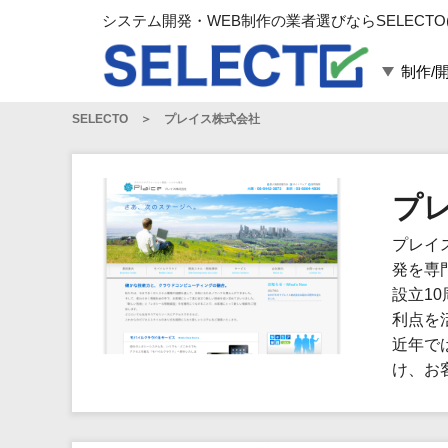
システム開発・WEB制作の業者選びならSELECTO
制作/
SELECTO
プレイス株式会社
言語・スキル
対応業務
言語
WEBサイト制作
フレームワーク
システム開発
プ
構築
運用代行
プレイ
パッケージ
コンテンツ制作
発を専
コンサルティング
設立1
マーケティング
利点を
ゲーム
近年で
け、お
その他