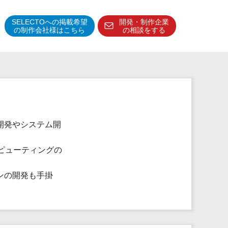
SELECTOへの掲載希望
開発・制作企業
の制作会社様はこちら
の相談をする
得意分野・特徴
得意業界
特徴・強み
予算管理システム
開発やシステム開
ピューティングの
ンの開発も手掛