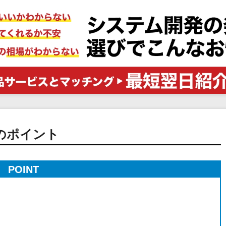
電子証明書サービス
セキュリティ
業務全般
物流・流通向け
医療・介護業界向け
不動産業界向け
業界・業種特化型
データ分析・活用
ブロックチェーン
のポイント
官公庁・自治体向け
POINT