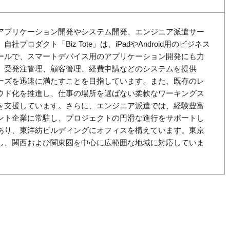
アプリケーション開発やシステム開発、エンジニア派遣サー
プロダクト「Biz Tote」は、iPadやAndroid用のビジネス
ールで、スマートデバイス用のアプリケーション開発にも力
、受発注管理、顧客管理、経費申請などのシステムを提供
ーズを迅速に満たすことを目指しています。また、既存のレ
ウド化を推進し、仕事の場所を選ばない柔軟なワーキングス
を支援しています。さらに、エンジニア派遣では、経験豊富
ント企業に常駐し、プロジェクトの円滑な進行をサポートし
あり、東洋紡ビルディングにオフィスを構えています。東京
し、関西および関東圏を中心に広範囲な地域に対応していま