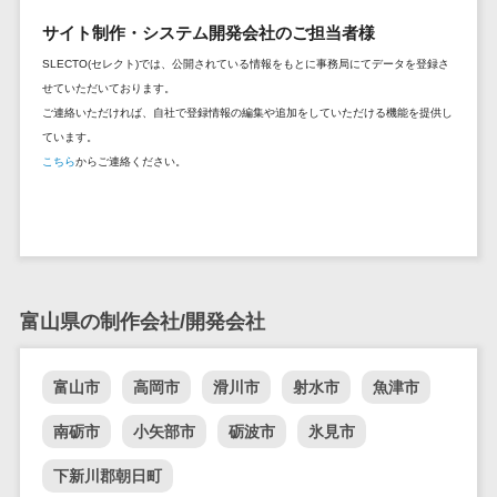
セールスイネーブルメントツール>
ゲーム
テム
サイト制作・システム開発会社のご担当者様
コンシュー
ファクタリン
名刺管理サービス>
SLECTO(セレクト)では、公開されている情報をもとに事務局にてデータを登録さ
マーゲーム
グサービス
せていただいております。
インサイドセールス代行サービス>
その他
債権管理シス
ご連絡いただければ、自社で登録情報の編集や追加をしていただける機能を提供し
Web3.0
テム
ています。
マーケティング
こちら
からご連絡ください。
AI
メール配信システム>
債務管理シス
テム
AR/VR
デジタル資産管理システム>
固定資産管理
IoT
システム
商品情報管理システム>
補助金・助
経理アウトソ
成金サポー
チケット管理システム>
ーシング
ト
富山県の制作会社/開発会社
SNSキャンペーンツール>
振込代行サー
ビス
予約管理システム>
富山市
高岡市
滑川市
射水市
魚津市
請求代行サー
広告効果測定ツール>
ビス
南砺市
小矢部市
砺波市
氷見市
送金サービス
リード獲得ツール>
下新川郡朝日町
税務申告シス