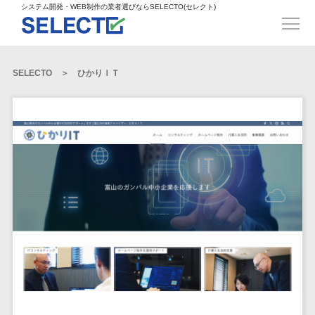
得意業界
ECサイト構築>
ECカートシステム>
システム開発・WEB制作の業者選びならSELECTO(セレクト)
都道府県
SpringFramework>
SpringBoot>
人材>
製造業>
システム開発
北海道>
青森県>
岩手県>
販売管理システム>
言語・スキル
対応業務
システムジ
対応地域
得意分
Laravel>
CakePHP>
工業・インフラ・物流>
コンサル・PM>
宮城県>
秋田県>
山形県>
言語
WEBサイ
ャンル
全国
野・特徴
受注・発注管理システム>
Ruby on Rails>
Node.js>
食品・飲料>
IT・Webサービス>
SELECTO
ひかりＩＴ
基幹システム(ERP)>
ト制作
Python
全国
販売管理・生
得意業界
福島県>
茨城県>
栃木県>
購買管理システム>
LP制作
産管理
Django>
AngularJS>
React>
Java
都道府県
インテリア・雑貨>
顧客管理システム(CRM)>
群馬県>
埼玉県>
千葉県>
ERP（基幹業
人材
オウンドメ
生産管理システム>
PHP
Vue.js>
NuxtJS>
ベビー・キッズ>
経理/会計システム>
務システム）
ディア
製造業
北海道
Ruby
東京都>
神奈川県>
新潟県>
工程管理システム>
在庫管理シス
ReactNative>
Flutter>
採用サイト
工業・イン
生活用品・文房具>
青森県
在庫管理システム>
Swift
富山県>
石川県>
福井県>
テム
フラ・物流
企業サイト
原価管理システム>
岩手県
Perl
構築
ファッション・アパレル (1785)>
POSシステム>
ECカートシス
食品・飲料
WordPress
山梨県>
長野県>
岐阜県>
AWS構築>
Linux構築>
宮城県
C++
倉庫管理システム>
テム
構築
ペット>
農園・農業>
IT・Webサ
勤怠管理システム>
秋田県
Go
静岡県>
愛知県>
三重県>
WindowsServer構築>
販売管理シス
需要予測システム>
ービス
ECサイト構
山形県
NPO・官公庁>
Kotlin
生産管理システム>
テム
築
インテリ
滋賀県>
京都府>
大阪府>
Azure構築>
Oracle>
WEBサービス
福島県
VBA
受注・発注管
ア・雑貨
イベント・キャンペーン>
マッチングシステム>
システム
マッチングシステム>
茨城県
兵庫県>
奈良県>
和歌山県>
パッケージ
iOS
理システム
開発
ベビー・キ
自動車・バイク>
ポータルサイト(データベース型)>
SAP>
Salesforce>
Access>
栃木県
Android
購買管理シス
予約システム>
会員システム>
ッズ
コンサル・
鳥取県>
島根県>
岡山県>
テム