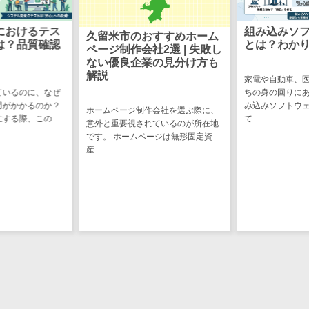
CRMツール
共有）>
セールス
組み込みソフトウェア開発
ファイル転送サービス>
システム開
すすめホーム
DX（SFA/MA）
とは？わかりやすく解説
準委任契約
2選 | 失敗し
遠隔接客ツー
敗しない選
文書管理システム>
Web電話帳>
の見分け方も
ル
家電や自動車、医療機器など、私た
会議効率化ツール>
ちの身の回りにある製品の多くは組
オンライン商
システム開発を
み込みソフトウェアによって動い
談ツール
負契約」と「準
会社を選ぶ際に、
ナレッジ共有ツール>
て...
理解しておくこ
ているのが所在地
セールスイネ
ち...
ージは無形固定資
バーチャルオフィスツール>
ーブルメントツ
ール
ビジネスチャット>
名刺管理サー
デジタルサイネージソフト>
ビス
インサイドセ
オンライン校正ツール>
ールス代行サー
グループウェア>
社内SNS>
ビス
マーケティン
Web会議システム>
グ
プロジェクト管理ツール>
メール配信シ