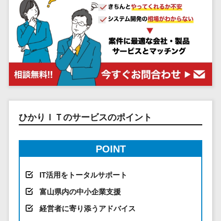
システム
ストラン
PMSシステム
AWS構築
京都府
不動産・マンション>
Indeed運用代行>
SNS運用>
健康管理システム>
ポータルサ
流通・小売
地図・位置情
Linux構築
大阪府
建設・工務店・住宅・リフォーム>
LINE運用代行>
イト(データ
報・GPSシステ
ストレスチェックサービス>
商業施設・
WindowsServer構
兵庫県
ベース型)
ム
テーマパー
ホテル・旅館>
旅行・観光>
築
YouTube運用代行>
奈良県
シフト管理システム>
会員システ
ク・複合施
店舗システム
Azure構築
和歌山県
スポーツ・アウトドア>
WordPress構築・運用>
ム
設
業務可視化ツール>
オーダーエン
Oracle
鳥取県
予約システ
美容室・サ
トリーシステム
銀行・地銀・証券>
保険>
コンテンツ制作
給与計算ソフト>
パッケージ
島根県
ム
ロン
映像・動画シ
コンテンツ制作>
ライティング>
SAP
税理士・会計士>
弁護士>
岡山県
スマホアプ
エステ・ネ
給与前払いサービス>
ステム
編集・校正>
インタビュー>
Salesforce
ひかりＩＴのサービスのポイント
リ開発
広島県
イル
シミュレーシ
社労士>
行政書士>
給与計算アウトソーシング>
Access
データベー
山口県
化粧品
ョンシステム
コピーライティング・ネーミング>
大学・高校・専門学校>
ス構築
HubSpot
年末調整アウトソーシング>
徳島県
ブライダル
オークション
POINT
写真撮影>
映像制作>
AWSサーバ
kintone
システム
香川県
学習塾・予備校>
病院
福利厚生アウトソーシング>
ー構築
OBIC製品
グラフィックデザイン(2D・3D)>
愛媛県
人事（労務管
クリニック
IT活用をトータルサポート
保育園・幼稚園>
Azureサー
フリーランス管理システム>
理）
高知県
歯科医院
富山県内の中小企業支援
アニメーション>
イラスト>
バー構築
葬儀・墓石・仏壇>
お寺・神社>
勤怠管理シス
福岡県
整体・整骨
社宅管理サービス>
経営者に寄り添うアドバイス
Linuxサー
テム
ロゴ制作>
院
佐賀県
ゲーム・アニメ・おもちゃ>
バー構築