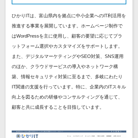
健康管理IoTサービス>
労務管理シス
介護・福
長崎県
デジタルカタログ・電子書籍>
ネットワー
テム
芸能・アーティスト・音楽>
祉・老人ホ
外国人就労システム>
熊本県
ひかりITは、富山県内を拠点に中小企業へのIT利活用を
ク構築・保
コンサルティング
人事管理シス
ーム
特徴・強み
大分県
守・運用
産業保健サービス>
Web戦略/企画>
テム
推進する事業を展開しています。ホームページ制作で
製薬
Pマーク取得>
宮崎県
情シス・社
年末調整シス
はWordPressを主に使用し、顧客の要望に応じてプラ
マイナンバー>
動物病院
ブランディング>
内IT支援
鹿児島県
英語での応対可能>
テム
不動産・マ
ットフォーム選択やカスタマイズをサポートします。
AWS
人事（採用・評価・教育）
プロモーション>
沖縄県
健康管理シス
ンション
アワード表彰歴あり>
(Amazon
タレントマネジメントシステム>
また、デジタルマーケティングやSEO対策、SNS運用
テム
対応地域
EC・ネットショップ戦略>
建設・工務
Web
全国対応可>
創業10年以上>
のほか、クラウドサービスの導入やネットワーク構
ストレスチェ
人事評価システム>
店・住宅・
Services)
SEO対策>
ックサービス
国外
築、情報セキュリティ対策に至るまで、多岐にわたり
リフォーム
スタッフ数20人以上>
運用代行
採用管理システム>
シフト管理シ
EFO(入力フォーム最適化)>
ホテル・旅
IT関連の支援を行っています。特に、企業内のITスキル
スタッフ数50人以上>
ステム
eラーニング（システム）>
館
リスティン
向上を図るための研修やコンサルティングを通じて、
コンバージョン率改善>
SNS>
業務可視化ツ
アジャイル開発>
UI/UXに強い>
旅行・観光
グ広告運用
eラーニング（コンテンツ）>
ール
顧客と共に成長することを目指しています。
事業戦略>
代行
スポーツ・
保守/運用も対応>
給与計算ソフ
DX人材研修サービス>
アウトドア
求人広告運
マーケティング
ト
要件定義から対応>
用代行
銀行・地
リファレンスチェックサービス>
Webマーケティング>
給与前払いサ
銀・証券
Indeed運用
レベニューシェア可能>