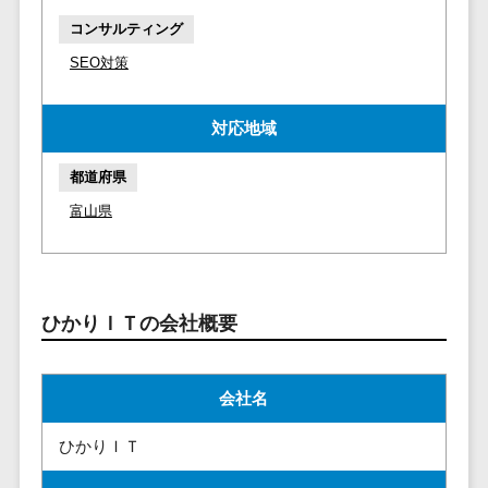
マイナンバー
コピーライ
ニメ・おも
請求書受領サービス>
コンサルティング
人事（採用・
ティング・
ちゃ
SEO対策
評価・教育）
電子帳簿保存サービス>
ネーミング
芸能・アー
写真撮影
ティスト・
予算管理システム>
会計ソフト>
タレントマネ
対応地域
音楽
映像制作
ジメントシステ
会計システム>
特徴・強
グラフィッ
ム
都道府県
み
出張管理システム>
クデザイン
人事評価シス
富山県
(2D・3D)
Pマーク取
テム
ファクタリングサービス>
得
アニメーシ
採用管理シス
ョン
債権管理システム>
英語での応
テム
対可能
イラスト
eラーニング
債務管理システム>
ひかりＩＴの会社概要
アワード表
ロゴ制作
（システム）
彰歴あり
固定資産管理システム>
デジタルカ
eラーニング
全国対応可
タログ・電
会社名
（コンテンツ）
経理アウトソーシング>
子書籍
創業10年以
DX人材研修サ
ひかりＩＴ
振込代行サービス>
上
コンサル
ービス
スタッフ数
ティング
リファレンス