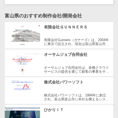
DM発送サービス>
EFOツール>
テム
法務・総務
LP作成サービス>
富山県のおすすめ制作会社/開発会社
電子契約シス
広告運用代行>
テム
有限会社ＧＵＮＮＥＲＳ
契約書レビュ
Webアンケートシステム>
有限会社Gunners（ガナーズ）は、2004年
ーシステム
に東京で設立され、現在は富山県富山市に
Web接客ツール>
MAツール>
拠点を置くホームページ制作会社です。ホ
契約書管理シ
ームページ制作、デザイン、システム...
オーサムジョブ合同会社
ステム
動画配信システム>
反社チェック
SNS管理ツール>
オーサムジョブ合同会社は、各種クラウド
ツール
サービスの提供を通じて顧客の事業をサポ
ートし、システム開発アドバイザリーやコ
受付システム
LINEマーケティングツール>
ンサルティングを行っています。特...
株式会社パワーソフト
座席管理シス
SEOツール>
MEOツール>
テム
株式会社パワーソフトは、1994年に創立
イベント管理システム>
入退室管理シ
され、富山県富山市に本社を構えるシステ
ム開発及びITインフラの設計・構築を行う
ステム
カスタマーサポート
企業です。同社は多岐にわたる分野で...
ひかりＩＴ
CO2排出量管
コールセンターCRM>
理システム