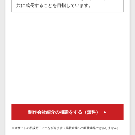
株主総会ツール>
以下
事業戦略
共に成長することを目指しています。
経理・会計・
101～200万
ISMS管理ツール>
財務
マーケテ
円
ィング
経費精算シス
リーガルリサーチサービス>
201～300万
テム
Webマーケ
円
ティング
安否確認サービス>
Web請求書シ
301～500万
ステム
インフルエ
クラウドPBX>
円
ンサーマー
帳票発行サー
ケティング
501～1000
ビス
オンラインアシスタント>
万円
コンテンツ
請求書受領サ
会議室予約システム>
マーケティ
1000～
ービス
ング
1500万円
販売管理システム
電子帳簿保存
SNSマーケ
SFAツール>
CRMツール>
1500～
サービス
ティング
5000万円
予算管理シス
セールスDX（SFA/MA）>
動画マーケ
5001～
テム
制作会社紹介の相談をする（無料）
ティング
10000万円
遠隔接客ツール>
会計ソフト
10000万円
ゲーム
会計システム
オンライン商談ツール>
※当サイトの相談窓口につながります（掲載企業への直接連絡ではありません）
以上
ソーシャル
出張管理シス