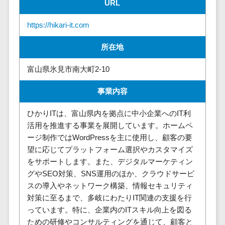
請求代行サービス>
URL
20人以上
チェックサービ
送金サービス>
Web戦略/企
スタッフ数
ス
https://hikari-it.com
画
50人以上
従業員満足度
税務申告システム>
所在地
ブランディ
アジャイル
調査・人材定着
法務・総務
ング
開発
化ツール
富山県氷見市南大町2-10
電子契約システム>
プロモーシ
UI/UXに強
1on1ツール
ョン
い
適性検査サー
事業内容
契約書レビューシステム>
EC・ネット
保守/運用も
ビス
契約書管理システム>
ひかりITは、富山県内を拠点に中小企業へのIT利
ショップ戦
対応
Web面接シス
活用を推進する事業を展開しています。ホームペ
略
要件定義か
テム
反社チェックツール>
ージ制作ではWordPressを主に使用し、顧客の要
SEO対策
ら対応
エンゲージメ
望に応じてプラットフォーム選択やカスタマイズ
受付システム>
EFO(入力フ
レベニュー
ントツール
をサポートします。また、デジタルマーケティン
ォーム最適
シェア可能
座席管理システム>
ダイレクトリ
グやSEO対策、SNS運用のほか、クラウドサービ
化)
クルーティング
予算管理
スの導入やネットワーク構築、情報セキュリティ
入退室管理システム>
コンバージ
サービス
システム
対策に至るまで、多岐にわたりIT関連の支援を行
ョン率改善
採用代行サー
CO2排出量管理システム>
っています。特に、企業内のITスキル向上を図る
SNS
～100万円
ビス
ための研修やコンサルティングを通じて、顧客と