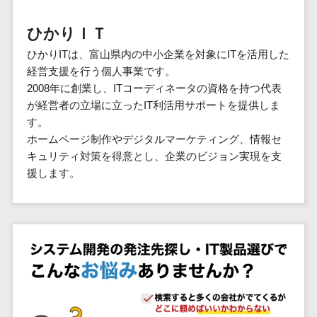
群馬県
PM
家電・電子機器>
フレームワーク
会員システム>
予約システム>
生活用品・
HubSpot>
kintone>
PMSシステム>
広島県>
山口県>
徳島県>
生産管理シス
埼玉県
文房具
基幹システ
ひかりＩＴ
飲食店・レストラン>
スマホアプリ開発>
OBIC製品>
テム
地図・位置情報・GPSシステム>
SpringFramework
千葉県
ム(ERP)
ファッショ
香川県>
愛媛県>
高知県>
ひかりITは、富山県内の中小企業を対象にITを活用した
工程管理シス
流通・小売>
SpringBoot
ン・アパレ
データベース構築>
東京都
顧客管理シ
店舗システム>
経営支援を行う個人事業です。
福岡県>
佐賀県>
長崎県>
テム
ル (1785)
ステム
Laravel
神奈川県
商業施設・テーマパーク・複合施
2008年に創業し、ITコーディネータの資格を持つ代表
AWSサーバー構築>
オーダーエントリーシステム>
原価管理シス
(CRM)
ペット
熊本県>
大分県>
宮崎県>
CakePHP
新潟県
設>
が経営者の立場に立ったIT利活用サポートを提供しま
テム
経理/会計シ
Azureサーバー構築>
農園・農業
Ruby on Rails
映像・動画システム>
富山県
す。
鹿児島県>
沖縄県>
倉庫管理シス
美容室・サロン>
ステム
NPO・官公
ホームページ制作やデジタルマーケティング、情報セ
Node.js
石川県
Linuxサーバー構築>
テム
シミュレーションシステム>
在庫管理シ
対応地域
庁
キュリティ対策を得意とし、企業のビジョン実現を支
エステ・ネイル>
化粧品>
Django
福井県
需要予測シス
ステム
ネットワーク構築・保守・運用>
国外>
援します。
イベント・
オークションシステム>
AngularJS
山梨県
テム
ブライダル>
病院>
POSシステ
キャンペー
情シス・社内IT支援>
React
長野県
人事（労務管理）
ム
WEBサービ
ン
クリニック>
歯科医院>
勤怠管理システム>
Vue.js
岐阜県
ス
AWS (Amazon Web Services)>
勤怠管理シ
自動車・バ
NuxtJS
整体・整骨院>
静岡県
マッチングシ
ステム
イク
労務管理システム>
運用代行
ステム
ReactNative
愛知県
生産管理シ
家電・電子
介護・福祉・老人ホーム>
製薬>
リスティング広告運用代行>
人事管理システム>
予約システム
ステム
Flutter
三重県
機器
動物病院 >
求人広告運用代行>
会員システム
マッチング
滋賀県
飲食店・レ
年末調整システム>
構築