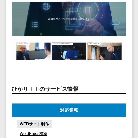
ービス
従業員満足度調査・人材定着化ツ
インフルエンサーマーケティング>
代行
保険
ール>
給与計算アウ
予算管理システム
SNS運用
税理士・会
コンテンツマーケティング>
トソーシング
～100万円以下>
101～200万円>
計士
1on1ツール>
LINE運用代
年末調整アウ
SNSマーケティング>
行
弁護士
201～300万円>
301～500万円>
トソーシング
適性検査サービス>
YouTube運
社労士
動画マーケティング>
福利厚生アウ
501～1000万円>
用代行
Web面接システム>
行政書士
トソーシング
ゲーム
WordPress
1000～1500万円>
大学・高
エンゲージメントツール>
ソーシャルゲーム>
フリーランス
構築・運用
校・専門学
管理システム
1500～5000万円>
ダイレクトリクルーティングサー
コンシューマーゲーム>
校
コンテン
社宅管理サー
ビス>
ツ制作
5001～10000万円>
学習塾・予
ビス
その他
コンテンツ
備校
ひかりＩＴのサービス情報
採用代行サービス>
Web3.0>
AI>
AR/VR>
IoT>
健康管理IoTサ
10000万円以上>
制作
保育園・幼
ービス
経理・会計・財務
補助金・助成金サポート>
ライティン
稚園
外国人就労シ
経費精算システム>
対応業務
グ
葬儀・墓
ステム
編集・校正
石・仏壇
Web請求書システム>
産業保健サー
WEBサイト制作
インタビュ
お寺・神社
ビス
帳票発行サービス>
WordPress構築
ー
ゲーム・ア