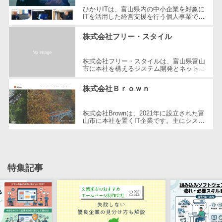
ひかりITは、富山県内の中小企業を対象に
自動音声応答システム(IVR)>
株主総会ツー
ITを活用した経営支援を行う個人事業で
す。2008年に創業し、ITコーディネータ
ル
AI自動電話応答>
の資格を持つ代表が経営者の立場に立っ...
株式会社フリー・スタイル
ISMS管理ツー
コールセンター音声認識>
ル
株式会社フリー・スタイルは、富山県富山
リーガルリサ
カスタマーサクセスツール>
市に本社を構えるシステム開発とネットワ
ーク構築を専門とする企業です。設立以
ーチサービス
来、お客様のニーズに応じたシステム...
ITサービスマネジメントツール>
株式会社Ｂｒｏｗｎ
安否確認サー
ビス
問い合わせ管理システム>
株式会社Brownは、2021年に設立された富
クラウドPBX
山市に本社を置くIT企業です。主にシステ
遠隔サポートツール>
ム開発、ITコンサルティング、サーバー構
オンラインア
築などを手掛け、特に高い技術力を誇...
シスタント
コールセンター代行サービス>
会議室予約シ
通話録音・解析システム>
特集記事
ステム
販売管理シス
チャットボット>
FAQシステム>
テム
コミュニケーション
SFAツール
オンラインストレージ（ファイル