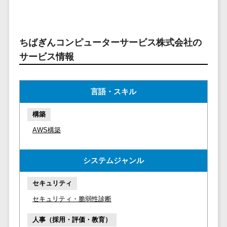
マイナンバー
コピーライ
ニメ・おも
請求書受領サービス>
人事（採用・
ティング・
ちゃ
評価・教育）
電子帳簿保存サービス>
ネーミング
芸能・アー
ちばぎんコンピューターサービス株式会社の
写真撮影
ティスト・
予算管理システム>
会計ソフト>
タレントマネ
サービス情報
音楽
映像制作
ジメントシステ
会計システム>
特徴・強
グラフィッ
ム
み
出張管理システム>
クデザイン
言語・スキル
人事評価シス
(2D・3D)
Pマーク取
テム
ファクタリングサービス>
構築
得
アニメーシ
採用管理シス
ョン
債権管理システム>
英語での応
AWS構築
テム
対可能
イラスト
eラーニング
債務管理システム>
アワード表
ロゴ制作
（システム）
システムジャンル
彰歴あり
固定資産管理システム>
デジタルカ
eラーニング
全国対応可
セキュリティ
タログ・電
（コンテンツ）
経理アウトソーシング>
子書籍
創業10年以
セキュリティ・脆弱性診断
DX人材研修サ
振込代行サービス>
上
コンサル
ービス
人事（採用・評価・教育）
スタッフ数
ティング
リファレンス