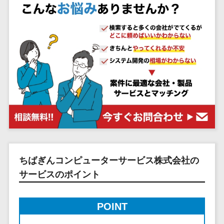
システム
ストラン
PMSシステム
AWS構築
京都府
不動産・マンション>
Indeed運用代行>
SNS運用>
健康管理システム>
ポータルサ
流通・小売
地図・位置情
Linux構築
大阪府
建設・工務店・住宅・リフォーム>
LINE運用代行>
イト(データ
報・GPSシステ
ストレスチェックサービス>
商業施設・
WindowsServer構
兵庫県
ベース型)
ム
テーマパー
ホテル・旅館>
旅行・観光>
築
YouTube運用代行>
奈良県
シフト管理システム>
会員システ
ク・複合施
店舗システム
Azure構築
和歌山県
スポーツ・アウトドア>
WordPress構築・運用>
ム
設
業務可視化ツール>
オーダーエン
Oracle
鳥取県
予約システ
美容室・サ
トリーシステム
銀行・地銀・証券>
保険>
コンテンツ制作
給与計算ソフト>
パッケージ
島根県
ム
ロン
映像・動画シ
コンテンツ制作>
ライティング>
SAP
税理士・会計士>
弁護士>
岡山県
スマホアプ
エステ・ネ
給与前払いサービス>
ステム
編集・校正>
インタビュー>
Salesforce
リ開発
広島県
イル
シミュレーシ
社労士>
行政書士>
給与計算アウトソーシング>
Access
データベー
山口県
化粧品
ョンシステム
コピーライティング・ネーミング>
大学・高校・専門学校>
ス構築
HubSpot
年末調整アウトソーシング>
徳島県
ブライダル
オークション
写真撮影>
映像制作>
AWSサーバ
kintone
ちばぎんコンピューターサービス株式会社の
システム
香川県
学習塾・予備校>
病院
福利厚生アウトソーシング>
ー構築
OBIC製品
サービスのポイント
グラフィックデザイン(2D・3D)>
愛媛県
人事（労務管
クリニック
保育園・幼稚園>
Azureサー
フリーランス管理システム>
理）
高知県
歯科医院
アニメーション>
イラスト>
バー構築
葬儀・墓石・仏壇>
お寺・神社>
勤怠管理シス
福岡県
POINT
整体・整骨
社宅管理サービス>
Linuxサー
テム
ロゴ制作>
院
佐賀県
ゲーム・アニメ・おもちゃ>
バー構築