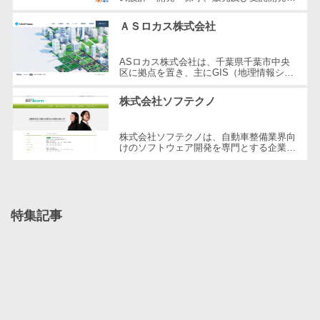
行う企業です。医療情報連携、検体検査、
ステム
病理検査、食品検査など、多様なシステ...
電子証明書サービス
ＡＳロカス株式会社
デジタル資産
電子証明書サービス>
管理システム
ASロカス株式会社は、千葉県千葉市中央
データセンター>
クラウド基盤>
区に拠点を置き、主にGIS（地理情報シス
商品情報管理
テム）を活用した製品とサービスを提供し
システム
ています。同社は、官公庁や民間企業か...
クローニングツール>
株式会社ソフテクノ
チケット管理
データセンター監視自動化>
システム
株式会社ソフテクノは、自動車整備業界向
けのソフトウェア開発を専門とする企業で
SNSキャンペ
クラウドバックアップ>
す。設立以来、革新的なソリューションを
ーンツール
提供し、自動車整備工場の業務効率...
デスクトップ仮想化>
予約管理シス
テム
IoT空調制御>
特集記事
広告効果測定
IoTプラットフォーム>
ツール
リード獲得ツ
IT資産管理ツール>
ール
SaaS管理ツール>
DM発送サービ
ス
モバイルデバイス管理>