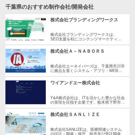
CRMツール
共有）>
千葉県のおすすめ制作会社/開発会社
セールス
ファイル転送サービス>
DX（SFA/MA）
株式会社ブランディングワークス
遠隔接客ツー
文書管理システム>
Web電話帳>
ル
株式会社ブランディングワークスは、
会議効率化ツール>
SEO支援を柱にコンテンツマーケティン
オンライン商
グ、Web制作、メディア運営など幅広いサ
談ツール
ービスを提供しています。SEOの専門知
ナレッジ共有ツール>
株式会社Ａ－ＮＡＢＯＲＳ
識を活...
セールスイネ
バーチャルオフィスツール>
ーブルメントツ
株式会社エーネイバーズは、千葉県市川市
に拠点を置くシステム・アプリ・WEB開
ール
ビジネスチャット>
発を専門とする企業です。2014年に設立
名刺管理サー
され、お客様視点で問題点を発見し、高
ワイアンドエー株式会社
い...
デジタルサイネージソフト>
ビス
インサイドセ
オンライン校正ツール>
Y&A株式会社は、ITを活かした豊かな社会
の実現を目指す企業です。栃木県下野市を
ールス代行サー
拠点に、2008年に設立されました。同社
グループウェア>
社内SNS>
ビス
は、お客様の業務を円滑にするための最...
株式会社ＳＡＮＬＩＺＥ
マーケティン
Web会議システム>
グ
株式会社SANLIZEは、医療関連システム
プロジェクト管理ツール>
の設計・開発・保守、販売及び受託開発を
メール配信シ