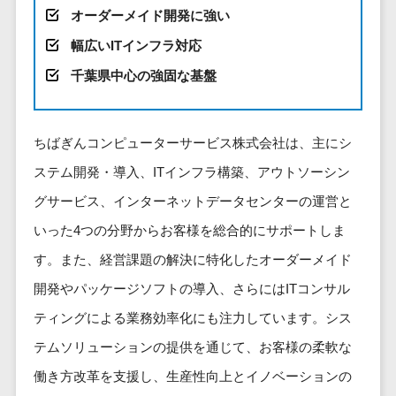
健康管理IoTサービス>
労務管理シス
介護・福
長崎県
オーダーメイド開発に強い
デジタルカタログ・電子書籍>
ネットワー
テム
芸能・アーティスト・音楽>
祉・老人ホ
外国人就労システム>
熊本県
ク構築・保
幅広いITインフラ対応
コンサルティング
人事管理シス
ーム
特徴・強み
大分県
守・運用
産業保健サービス>
Web戦略/企画>
テム
千葉県中心の強固な基盤
製薬
Pマーク取得>
宮崎県
情シス・社
年末調整シス
マイナンバー>
動物病院
ブランディング>
内IT支援
鹿児島県
英語での応対可能>
テム
不動産・マ
AWS
人事（採用・評価・教育）
プロモーション>
沖縄県
ちばぎんコンピューターサービス株式会社は、主にシ
健康管理シス
ンション
アワード表彰歴あり>
(Amazon
タレントマネジメントシステム>
テム
対応地域
ステム開発・導入、ITインフラ構築、アウトソーシン
EC・ネットショップ戦略>
建設・工務
Web
全国対応可>
創業10年以上>
ストレスチェ
人事評価システム>
店・住宅・
グサービス、インターネットデータセンターの運営と
Services)
SEO対策>
ックサービス
国外
リフォーム
スタッフ数20人以上>
運用代行
採用管理システム>
いった4つの分野からお客様を総合的にサポートしま
シフト管理シ
EFO(入力フォーム最適化)>
ホテル・旅
スタッフ数50人以上>
ステム
す。また、経営課題の解決に特化したオーダーメイド
eラーニング（システム）>
館
リスティン
コンバージョン率改善>
SNS>
業務可視化ツ
開発やパッケージソフトの導入、さらにはITコンサル
アジャイル開発>
UI/UXに強い>
旅行・観光
グ広告運用
eラーニング（コンテンツ）>
ール
事業戦略>
代行
スポーツ・
ティングによる業務効率化にも注力しています。シス
保守/運用も対応>
給与計算ソフ
DX人材研修サービス>
アウトドア
求人広告運
テムソリューションの提供を通じて、お客様の柔軟な
マーケティング
ト
要件定義から対応>
用代行
銀行・地
リファレンスチェックサービス>
Webマーケティング>
働き方改革を支援し、生産性向上とイノベーションの
給与前払いサ
銀・証券
Indeed運用
レベニューシェア可能>