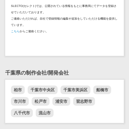
自動音声応答システム(IVR)>
SLECTO(セレクト)では、公開されている情報をもとに事務局にてデータを登録さ
株主総会ツー
せていただいております。
ル
AI自動電話応答>
ご連絡いただければ、自社で登録情報の編集や追加をしていただける機能を提供し
ISMS管理ツー
ています。
コールセンター音声認識>
ル
こちら
からご連絡ください。
リーガルリサ
カスタマーサクセスツール>
ーチサービス
ITサービスマネジメントツール>
安否確認サー
ビス
問い合わせ管理システム>
クラウドPBX
千葉県の制作会社/開発会社
遠隔サポートツール>
オンラインア
シスタント
コールセンター代行サービス>
柏市
千葉市中央区
千葉市美浜区
船橋市
会議室予約シ
通話録音・解析システム>
ステム
市川市
松戸市
浦安市
習志野市
販売管理シス
チャットボット>
FAQシステム>
八千代市
流山市
テム
コミュニケーション
SFAツール
オンラインストレージ（ファイル