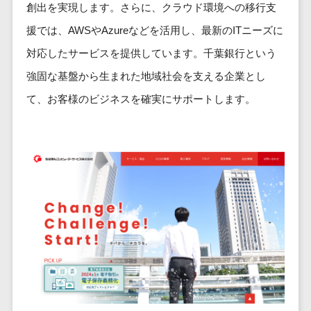
ービス
従業員満足度調査・人材定着化ツ
インフルエンサーマーケティング>
創出を実現します。さらに、クラウド環境への移行支
代行
保険
ール>
給与計算アウ
予算管理システム
SNS運用
援では、AWSやAzureなどを活用し、最新のITニーズに
税理士・会
コンテンツマーケティング>
トソーシング
～100万円以下>
101～200万円>
計士
1on1ツール>
LINE運用代
対応したサービスを提供しています。千葉銀行という
年末調整アウ
SNSマーケティング>
行
弁護士
201～300万円>
301～500万円>
トソーシング
適性検査サービス>
強固な基盤から生まれた地域社会を支える企業とし
YouTube運
社労士
動画マーケティング>
福利厚生アウ
501～1000万円>
て、お客様のビジネスを確実にサポートします。
用代行
Web面接システム>
行政書士
トソーシング
ゲーム
WordPress
1000～1500万円>
大学・高
エンゲージメントツール>
ソーシャルゲーム>
フリーランス
構築・運用
校・専門学
管理システム
1500～5000万円>
ダイレクトリクルーティングサー
コンシューマーゲーム>
校
コンテン
社宅管理サー
ビス>
ツ制作
5001～10000万円>
学習塾・予
ビス
その他
コンテンツ
備校
採用代行サービス>
Web3.0>
AI>
AR/VR>
IoT>
健康管理IoTサ
10000万円以上>
制作
保育園・幼
ービス
経理・会計・財務
補助金・助成金サポート>
ライティン
稚園
外国人就労シ
経費精算システム>
グ
葬儀・墓
ステム
編集・校正
石・仏壇
Web請求書システム>
産業保健サー
インタビュ
お寺・神社
ビス
帳票発行サービス>
ー
ゲーム・ア