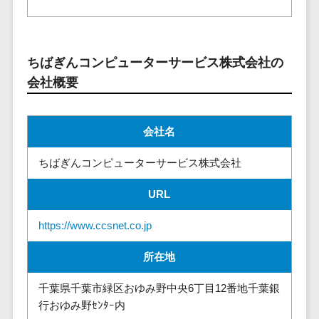
株主総会ツール>
以下
事業戦略
経理・会計・
101～200万
ISMS管理ツール>
財務
マーケテ
円
ィング
経費精算シス
リーガルリサーチサービス>
ちばぎんコンピューターサービス株式会社の
201～300万
テム
Webマーケ
会社概要
円
ティング
安否確認サービス>
Web請求書シ
301～500万
ステム
インフルエ
クラウドPBX>
円
ンサーマー
帳票発行サー
会社名
ケティング
501～1000
ビス
オンラインアシスタント>
万円
コンテンツ
ちばぎんコンピューターサービス株式会社
請求書受領サ
会議室予約システム>
マーケティ
1000～
ービス
URL
ング
1500万円
販売管理システム
電子帳簿保存
SNSマーケ
SFAツール>
CRMツール>
1500～
サービス
https://www.ccsnet.co.jp
ティング
5000万円
予算管理シス
セールスDX（SFA/MA）>
動画マーケ
5001～
テム
所在地
ティング
10000万円
遠隔接客ツール>
会計ソフト
千葉県千葉市緑区おゆみ野中央6丁目12番地千葉銀
10000万円
ゲーム
会計システム
オンライン商談ツール>
行おゆみ野ｾﾝﾀｰ内
以上
ソーシャル
出張管理シス