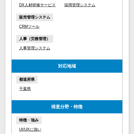
請求代行サービス>
20人以上
DX人材研修サービス
採用管理システム
チェックサービ
送金サービス>
Web戦略/企
スタッフ数
ス
販売管理システム
画
50人以上
従業員満足度
税務申告システム>
CRMツール
ブランディ
アジャイル
調査・人材定着
法務・総務
ング
開発
化ツール
人事（労務管理）
電子契約システム>
プロモーシ
UI/UXに強
1on1ツール
人事管理システム
ョン
い
適性検査サー
契約書レビューシステム>
EC・ネット
保守/運用も
ビス
対応地域
契約書管理システム>
ショップ戦
対応
Web面接シス
略
要件定義か
テム
反社チェックツール>
都道府県
SEO対策
ら対応
エンゲージメ
千葉県
受付システム>
EFO(入力フ
レベニュー
ントツール
ォーム最適
シェア可能
座席管理システム>
ダイレクトリ
化)
得意分野・特徴
クルーティング
予算管理
入退室管理システム>
コンバージ
サービス
システム
特徴・強み
ョン率改善
採用代行サー
CO2排出量管理システム>
UI/UXに強い
SNS
～100万円
ビス