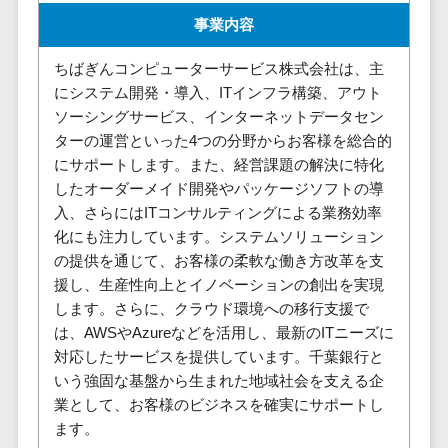
セールスイネーブルメントツール>
ゲーム
テム
事業内容
コンシュー
ファクタリン
名刺管理サービス>
マーゲーム
ちばぎんコンピューターサービス株式会社は、主
グサービス
インサイドセールス代行サービス>
にシステム開発・導入、ITインフラ構築、アウト
その他
債権管理シス
ソーシングサービス、インターネットデータセン
Web3.0
テム
マーケティング
ターの運営といった4つの分野からお客様を総合的
AI
メール配信システム>
債務管理シス
にサポートします。また、経営課題の解決に特化
テム
AR/VR
したオーダーメイド開発やパッケージソフトの導
デジタル資産管理システム>
固定資産管理
IoT
入、さらにはITコンサルティングによる業務効率
システム
商品情報管理システム>
化にも注力しています。システムソリューション
補助金・助
経理アウトソ
の提供を通じて、お客様の柔軟な働き方改革を支
成金サポー
チケット管理システム>
ーシング
援し、生産性向上とイノベーションの創出を実現
ト
します。さらに、クラウド環境への移行支援で
SNSキャンペーンツール>
振込代行サー
は、AWSやAzureなどを活用し、最新のITニーズに
ビス
予約管理システム>
対応したサービスを提供しています。千葉銀行と
請求代行サー
いう強固な基盤から生まれた地域社会を支える企
広告効果測定ツール>
ビス
業として、お客様のビジネスを確実にサポートし
送金サービス
リード獲得ツール>
ます。
税務申告シス