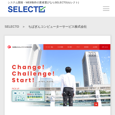
得意業界
ECサイト構築>
ECカートシステム>
システム開発・WEB制作の業者選びならSELECTO(セレクト)
都道府県
SpringFramework>
SpringBoot>
人材>
製造業>
システム開発
北海道>
青森県>
岩手県>
販売管理システム>
言語・スキル
対応業務
システムジ
対応地域
得意分
Laravel>
CakePHP>
工業・インフラ・物流>
コンサル・PM>
宮城県>
秋田県>
山形県>
言語
WEBサイ
ャンル
全国
野・特徴
受注・発注管理システム>
Ruby on Rails>
Node.js>
食品・飲料>
IT・Webサービス>
SELECTO
ちばぎんコンピューターサービス株式会社
基幹システム(ERP)>
ト制作
Python
全国
販売管理・生
得意業界
福島県>
茨城県>
栃木県>
購買管理システム>
LP制作
産管理
Django>
AngularJS>
React>
Java
都道府県
インテリア・雑貨>
顧客管理システム(CRM)>
群馬県>
埼玉県>
千葉県>
ERP（基幹業
人材
オウンドメ
生産管理システム>
PHP
Vue.js>
NuxtJS>
ベビー・キッズ>
経理/会計システム>
務システム）
ディア
製造業
北海道
Ruby
東京都>
神奈川県>
新潟県>
工程管理システム>
在庫管理シス
ReactNative>
Flutter>
採用サイト
工業・イン
生活用品・文房具>
青森県
在庫管理システム>
Swift
富山県>
石川県>
福井県>
テム
フラ・物流
企業サイト
原価管理システム>
岩手県
Perl
構築
ファッション・アパレル (1785)>
POSシステム>
ECカートシス
食品・飲料
WordPress
山梨県>
長野県>
岐阜県>
AWS構築>
Linux構築>
宮城県
C++
倉庫管理システム>
テム
構築
ペット>
農園・農業>
IT・Webサ
勤怠管理システム>
秋田県
Go
静岡県>
愛知県>
三重県>
WindowsServer構築>
販売管理シス
需要予測システム>
ービス
ECサイト構
山形県
NPO・官公庁>
Kotlin
生産管理システム>
テム
築
インテリ
滋賀県>
京都府>
大阪府>
Azure構築>
Oracle>
WEBサービス
福島県
VBA
受注・発注管
ア・雑貨
イベント・キャンペーン>
マッチングシステム>
システム
マッチングシステム>
茨城県
兵庫県>
奈良県>
和歌山県>
パッケージ
iOS
理システム
開発
ベビー・キ
自動車・バイク>
ポータルサイト(データベース型)>
SAP>
Salesforce>
Access>
栃木県
Android
購買管理シス
予約システム>
会員システム>
ッズ
コンサル・
鳥取県>
島根県>
岡山県>
テム