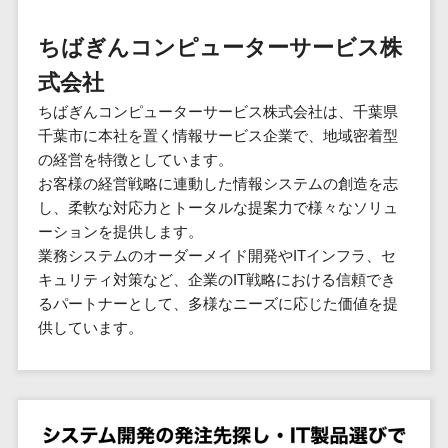
群馬県
PM
家電・電子機器>
フレームワーク
会員システム>
予約システム>
生活用品・
HubSpot>
kintone>
PMSシステム>
広島県>
山口県>
徳島県>
生産管理シス
埼玉県
文房具
基幹システ
ちばぎんコンピューターサービス株
飲食店・レストラン>
スマホアプリ開発>
OBIC製品>
テム
地図・位置情報・GPSシステム>
SpringFramework
千葉県
ム(ERP)
ファッショ
香川県>
愛媛県>
高知県>
式会社
工程管理シス
流通・小売>
SpringBoot
ン・アパレ
データベース構築>
東京都
顧客管理シ
店舗システム>
福岡県>
佐賀県>
長崎県>
テム
ル (1785)
ちばぎんコンピューターサービス株式会社は、千葉県
ステム
Laravel
神奈川県
商業施設・テーマパーク・複合施
AWSサーバー構築>
オーダーエントリーシステム>
原価管理シス
千葉市に本社を置く情報サービス企業で、地域密着型
(CRM)
ペット
熊本県>
大分県>
宮崎県>
CakePHP
新潟県
設>
テム
の経営を特徴としています。
経理/会計シ
Azureサーバー構築>
農園・農業
Ruby on Rails
映像・動画システム>
富山県
鹿児島県>
沖縄県>
お客様の経営戦略に連動した情報システムの創造を志
倉庫管理シス
美容室・サロン>
ステム
NPO・官公
Node.js
石川県
Linuxサーバー構築>
し、柔軟な対応力とトータルな提案力で様々なソリュ
テム
シミュレーションシステム>
在庫管理シ
対応地域
庁
エステ・ネイル>
化粧品>
Django
福井県
ーションを提供します。
需要予測シス
ステム
ネットワーク構築・保守・運用>
国外>
イベント・
オークションシステム>
業務システムのオーダーメイド開発やITインフラ、セ
AngularJS
山梨県
テム
ブライダル>
病院>
POSシステ
キャンペー
キュリティ対策など、企業のIT戦略における信頼でき
情シス・社内IT支援>
React
長野県
人事（労務管理）
ム
WEBサービ
ン
るパートナーとして、多様なニーズに応じた価値を提
クリニック>
歯科医院>
勤怠管理システム>
Vue.js
岐阜県
ス
AWS (Amazon Web Services)>
勤怠管理シ
自動車・バ
供しています。
NuxtJS
整体・整骨院>
静岡県
マッチングシ
ステム
イク
労務管理システム>
運用代行
ステム
ReactNative
愛知県
生産管理シ
家電・電子
介護・福祉・老人ホーム>
製薬>
リスティング広告運用代行>
人事管理システム>
予約システム
ステム
Flutter
三重県
機器
動物病院 >
求人広告運用代行>
会員システム
マッチング
滋賀県
飲食店・レ
年末調整システム>
構築