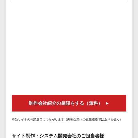
DM発送サービス>
EFOツール>
テム
法務・総務
LP作成サービス>
電子契約シス
広告運用代行>
テム
契約書レビュ
Webアンケートシステム>
ーシステム
Web接客ツール>
MAツール>
契約書管理シ
ステム
動画配信システム>
反社チェック
SNS管理ツール>
ツール
受付システム
LINEマーケティングツール>
座席管理シス
SEOツール>
MEOツール>
制作会社紹介の相談をする（無料）
テム
イベント管理システム>
入退室管理シ
※当サイトの相談窓口につながります（掲載企業への直接連絡ではありません）
ステム
カスタマーサポート
CO2排出量管
コールセンターCRM>
サイト制作・システム開発会社のご担当者様
理システム