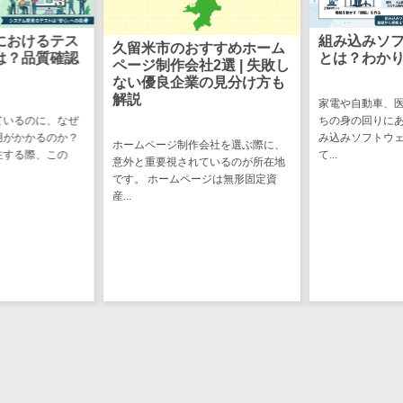
CRMツール
共有）>
セールス
におけるテス
組み込みソ
ファイル転送サービス>
久留米市のおすすめホーム
DX（SFA/MA）
は？品質確認
とは？わか
ページ制作会社2選 | 失敗し
遠隔接客ツー
文書管理システム>
Web電話帳>
ない優良企業の見分け方も
ル
解説
家電や自動車、
会議効率化ツール>
ているのに、なぜ
ちの身の回りに
オンライン商
用がかかるのか？
み込みソフトウ
談ツール
ホームページ制作会社を選ぶ際に、
ナレッジ共有ツール>
注する際、この
て...
意外と重要視されているのが所在地
セールスイネ
です。 ホームページは無形固定資
バーチャルオフィスツール>
ーブルメントツ
産...
ール
ビジネスチャット>
名刺管理サー
デジタルサイネージソフト>
ビス
インサイドセ
オンライン校正ツール>
ールス代行サー
グループウェア>
社内SNS>
ビス
マーケティン
Web会議システム>
グ
プロジェクト管理ツール>
メール配信シ