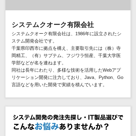
群馬県
PM
家電・電子機器>
フレームワーク
会員システム>
予約システム>
生活用品・
HubSpot>
kintone>
PMSシステム>
広島県>
山口県>
徳島県>
生産管理シス
埼玉県
文房具
基幹システ
飲食店・レストラン>
スマホアプリ開発>
OBIC製品>
テム
地図・位置情報・GPSシステム>
SpringFramework
千葉県
ム(ERP)
ファッショ
香川県>
愛媛県>
高知県>
システムクオーク有限会社
工程管理シス
流通・小売>
SpringBoot
ン・アパレ
データベース構築>
東京都
顧客管理シ
店舗システム>
福岡県>
佐賀県>
長崎県>
テム
ル (1785)
システムクオーク有限会社は、1986年に設立されたシ
ステム
Laravel
神奈川県
商業施設・テーマパーク・複合施
AWSサーバー構築>
オーダーエントリーシステム>
原価管理シス
ステム開発会社です。
(CRM)
ペット
熊本県>
大分県>
宮崎県>
CakePHP
新潟県
設>
テム
千葉県印西市に拠点を構え、主要取引先には（株）寺
経理/会計シ
Azureサーバー構築>
農園・農業
Ruby on Rails
映像・動画システム>
富山県
鹿児島県>
沖縄県>
岡精工、（有）サプテム、フジワラ恒産、千葉大学医
倉庫管理シス
美容室・サロン>
ステム
NPO・官公
Node.js
石川県
Linuxサーバー構築>
学部などが名を連ねます。
テム
シミュレーションシステム>
在庫管理シ
対応地域
庁
エステ・ネイル>
化粧品>
Django
福井県
同社は長年にわたり、多様な技術を活用したWebアプ
需要予測シス
ステム
ネットワーク構築・保守・運用>
国外>
イベント・
オークションシステム>
リケーション開発に注力しており、Java、Python、Go
AngularJS
山梨県
テム
ブライダル>
病院>
POSシステ
キャンペー
言語などを用いた開発で実績を積んでいます。
情シス・社内IT支援>
React
長野県
人事（労務管理）
ム
WEBサービ
ン
クリニック>
歯科医院>
勤怠管理システム>
Vue.js
岐阜県
ス
AWS (Amazon Web Services)>
勤怠管理シ
自動車・バ
NuxtJS
整体・整骨院>
静岡県
マッチングシ
ステム
イク
労務管理システム>
運用代行
ステム
ReactNative
愛知県
生産管理シ
家電・電子
介護・福祉・老人ホーム>
製薬>
リスティング広告運用代行>
人事管理システム>
予約システム
ステム
Flutter
三重県
機器
動物病院 >
求人広告運用代行>
会員システム
マッチング
滋賀県
飲食店・レ
年末調整システム>
構築