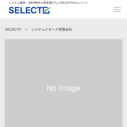
得意業界
ECサイト構築>
ECカートシステム>
システム開発・WEB制作の業者選びならSELECTO(セレクト)
都道府県
SpringFramework>
SpringBoot>
人材>
製造業>
システム開発
北海道>
青森県>
岩手県>
販売管理システム>
言語・スキル
対応業務
システムジ
対応地域
得意分
Laravel>
CakePHP>
工業・インフラ・物流>
コンサル・PM>
宮城県>
秋田県>
山形県>
言語
WEBサイ
ャンル
全国
野・特徴
受注・発注管理システム>
Ruby on Rails>
Node.js>
食品・飲料>
IT・Webサービス>
SELECTO
システムクオーク有限会社
基幹システム(ERP)>
ト制作
Python
全国
販売管理・生
得意業界
福島県>
茨城県>
栃木県>
購買管理システム>
LP制作
産管理
Django>
AngularJS>
React>
Java
都道府県
インテリア・雑貨>
顧客管理システム(CRM)>
群馬県>
埼玉県>
千葉県>
ERP（基幹業
人材
オウンドメ
生産管理システム>
PHP
Vue.js>
NuxtJS>
ベビー・キッズ>
経理/会計システム>
務システム）
ディア
製造業
北海道
Ruby
東京都>
神奈川県>
新潟県>
工程管理システム>
在庫管理シス
ReactNative>
Flutter>
採用サイト
工業・イン
生活用品・文房具>
青森県
在庫管理システム>
Swift
富山県>
石川県>
福井県>
テム
フラ・物流
企業サイト
原価管理システム>
岩手県
Perl
構築
ファッション・アパレル (1785)>
POSシステム>
ECカートシス
食品・飲料
WordPress
山梨県>
長野県>
岐阜県>
AWS構築>
Linux構築>
宮城県
C++
倉庫管理システム>
テム
構築
ペット>
農園・農業>
IT・Webサ
勤怠管理システム>
秋田県
Go
静岡県>
愛知県>
三重県>
WindowsServer構築>
販売管理シス
需要予測システム>
ービス
ECサイト構
山形県
NPO・官公庁>
Kotlin
生産管理システム>
テム
築
インテリ
滋賀県>
京都府>
大阪府>
Azure構築>
Oracle>
WEBサービス
福島県
VBA
受注・発注管
ア・雑貨
イベント・キャンペーン>
マッチングシステム>
システム
マッチングシステム>
茨城県
兵庫県>
奈良県>
和歌山県>
パッケージ
iOS
理システム
開発
ベビー・キ
自動車・バイク>
ポータルサイト(データベース型)>
SAP>
Salesforce>
Access>
栃木県
Android
購買管理シス
予約システム>
会員システム>
ッズ
コンサル・
鳥取県>
島根県>
岡山県>
テム