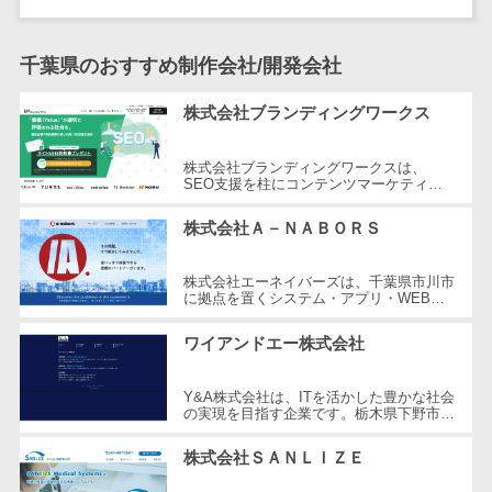
DM発送サービス>
EFOツール>
テム
法務・総務
LP作成サービス>
千葉県のおすすめ制作会社/開発会社
電子契約シス
広告運用代行>
テム
株式会社ブランディングワークス
契約書レビュ
Webアンケートシステム>
株式会社ブランディングワークスは、
ーシステム
SEO支援を柱にコンテンツマーケティン
Web接客ツール>
MAツール>
契約書管理シ
グ、Web制作、メディア運営など幅広いサ
ービスを提供しています。SEOの専門知
ステム
株式会社Ａ－ＮＡＢＯＲＳ
動画配信システム>
識を活...
反社チェック
SNS管理ツール>
株式会社エーネイバーズは、千葉県市川市
ツール
に拠点を置くシステム・アプリ・WEB開
発を専門とする企業です。2014年に設立
受付システム
LINEマーケティングツール>
され、お客様視点で問題点を発見し、高
ワイアンドエー株式会社
座席管理シス
い...
SEOツール>
MEOツール>
テム
Y&A株式会社は、ITを活かした豊かな社会
イベント管理システム>
入退室管理シ
の実現を目指す企業です。栃木県下野市を
拠点に、2008年に設立されました。同社
ステム
カスタマーサポート
は、お客様の業務を円滑にするための最...
株式会社ＳＡＮＬＩＺＥ
CO2排出量管
コールセンターCRM>
理システム