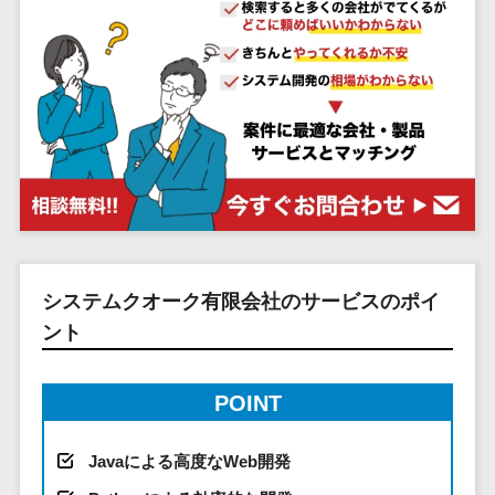
システム
ストラン
PMSシステム
AWS構築
京都府
不動産・マンション>
Indeed運用代行>
SNS運用>
健康管理システム>
ポータルサ
流通・小売
地図・位置情
Linux構築
大阪府
建設・工務店・住宅・リフォーム>
LINE運用代行>
イト(データ
報・GPSシステ
ストレスチェックサービス>
商業施設・
WindowsServer構
兵庫県
ベース型)
ム
テーマパー
ホテル・旅館>
旅行・観光>
築
YouTube運用代行>
奈良県
シフト管理システム>
会員システ
ク・複合施
店舗システム
Azure構築
和歌山県
スポーツ・アウトドア>
WordPress構築・運用>
ム
設
業務可視化ツール>
オーダーエン
Oracle
鳥取県
予約システ
美容室・サ
トリーシステム
銀行・地銀・証券>
保険>
コンテンツ制作
給与計算ソフト>
パッケージ
島根県
ム
ロン
映像・動画シ
コンテンツ制作>
ライティング>
SAP
税理士・会計士>
弁護士>
岡山県
スマホアプ
エステ・ネ
給与前払いサービス>
ステム
編集・校正>
インタビュー>
Salesforce
リ開発
広島県
イル
シミュレーシ
社労士>
行政書士>
給与計算アウトソーシング>
Access
データベー
山口県
化粧品
ョンシステム
システムクオーク有限会社のサービスのポイ
コピーライティング・ネーミング>
大学・高校・専門学校>
ス構築
HubSpot
年末調整アウトソーシング>
徳島県
ブライダル
オークション
ント
写真撮影>
映像制作>
AWSサーバ
kintone
システム
香川県
学習塾・予備校>
病院
福利厚生アウトソーシング>
ー構築
OBIC製品
グラフィックデザイン(2D・3D)>
愛媛県
人事（労務管
クリニック
POINT
保育園・幼稚園>
Azureサー
フリーランス管理システム>
理）
高知県
歯科医院
アニメーション>
イラスト>
バー構築
葬儀・墓石・仏壇>
お寺・神社>
勤怠管理シス
福岡県
整体・整骨
社宅管理サービス>
Javaによる高度なWeb開発
Linuxサー
テム
ロゴ制作>
院
佐賀県
ゲーム・アニメ・おもちゃ>
バー構築