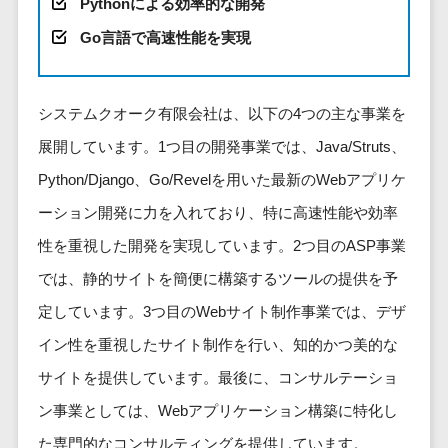
健康管理IoTサービス>
Pythonによる効率的な開発
労務管理シス
介護・福
長崎県
デジタルカタログ・電子書籍>
ネットワー
テム
芸能・アーティスト・音楽>
Go言語で高速性能を実現
祉・老人ホ
外国人就労システム>
熊本県
ク構築・保
コンサルティング
人事管理シス
ーム
特徴・強み
大分県
守・運用
産業保健サービス>
Web戦略/企画>
テム
製薬
Pマーク取得>
宮崎県
情シス・社
年末調整シス
システムクオーク有限会社は、以下の4つの主な事業を
マイナンバー>
動物病院
ブランディング>
内IT支援
鹿児島県
英語での応対可能>
テム
展開しています。1つ目の開発事業では、Java/Struts、
不動産・マ
AWS
人事（採用・評価・教育）
プロモーション>
沖縄県
健康管理シス
ンション
アワード表彰歴あり>
Python/Django、Go/Revelを用いた最新のWebアプリケ
(Amazon
タレントマネジメントシステム>
テム
対応地域
EC・ネットショップ戦略>
建設・工務
Web
ーション開発に力を入れており、特に高速性能や効率
全国対応可>
創業10年以上>
ストレスチェ
人事評価システム>
店・住宅・
Services)
SEO対策>
ックサービス
国外
性を重視した開発を実現しています。2つ目のASP事業
リフォーム
スタッフ数20人以上>
運用代行
採用管理システム>
シフト管理シ
EFO(入力フォーム最適化)>
では、静的サイトを簡便に構築するツールの提供を予
ホテル・旅
スタッフ数50人以上>
ステム
eラーニング（システム）>
館
リスティン
定しています。3つ目のWebサイト制作事業では、デザ
コンバージョン率改善>
SNS>
業務可視化ツ
アジャイル開発>
UI/UXに強い>
旅行・観光
グ広告運用
eラーニング（コンテンツ）>
イン性を重視したサイト制作を行い、知的かつ美的な
ール
事業戦略>
代行
スポーツ・
保守/運用も対応>
給与計算ソフ
サイトを提供しています。最後に、コンサルテーショ
DX人材研修サービス>
アウトドア
求人広告運
マーケティング
ト
要件定義から対応>
ン事業としては、Webアプリケーション構築に特化し
用代行
銀行・地
リファレンスチェックサービス>
Webマーケティング>
給与前払いサ
銀・証券
Indeed運用
た専門的なコンサルティングを提供しています。
レベニューシェア可能>