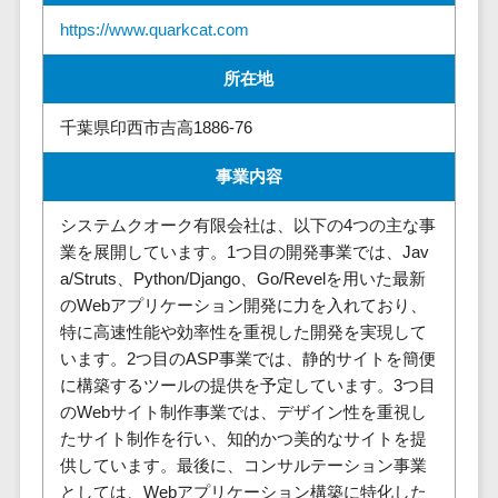
請求代行サービス>
20人以上
チェックサービ
https://www.quarkcat.com
送金サービス>
Web戦略/企
スタッフ数
ス
画
所在地
50人以上
従業員満足度
税務申告システム>
ブランディ
アジャイル
調査・人材定着
千葉県印西市吉高1886-76
法務・総務
ング
開発
化ツール
電子契約システム>
プロモーシ
UI/UXに強
1on1ツール
事業内容
ョン
い
適性検査サー
契約書レビューシステム>
システムクオーク有限会社は、以下の4つの主な事
EC・ネット
保守/運用も
ビス
契約書管理システム>
業を展開しています。1つ目の開発事業では、Jav
ショップ戦
対応
Web面接シス
a/Struts、Python/Django、Go/Revelを用いた最新
略
要件定義か
テム
反社チェックツール>
のWebアプリケーション開発に力を入れており、
SEO対策
ら対応
エンゲージメ
特に高速性能や効率性を重視した開発を実現して
受付システム>
EFO(入力フ
レベニュー
ントツール
います。2つ目のASP事業では、静的サイトを簡便
ォーム最適
シェア可能
座席管理システム>
ダイレクトリ
に構築するツールの提供を予定しています。3つ目
化)
クルーティング
予算管理
のWebサイト制作事業では、デザイン性を重視し
入退室管理システム>
コンバージ
サービス
システム
たサイト制作を行い、知的かつ美的なサイトを提
ョン率改善
採用代行サー
CO2排出量管理システム>
供しています。最後に、コンサルテーション事業
SNS
～100万円
ビス
としては、Webアプリケーション構築に特化した