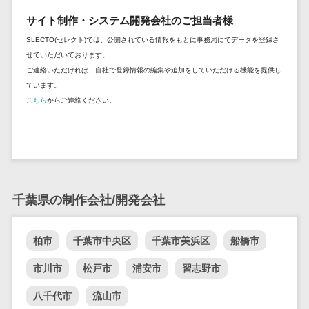
セールスイネーブルメントツール>
ゲーム
テム
サイト制作・システム開発会社のご担当者様
コンシュー
ファクタリン
名刺管理サービス>
SLECTO(セレクト)では、公開されている情報をもとに事務局にてデータを登録さ
マーゲーム
グサービス
せていただいております。
インサイドセールス代行サービス>
その他
債権管理シス
ご連絡いただければ、自社で登録情報の編集や追加をしていただける機能を提供し
Web3.0
テム
ています。
マーケティング
こちら
からご連絡ください。
AI
メール配信システム>
債務管理シス
テム
AR/VR
デジタル資産管理システム>
固定資産管理
IoT
システム
商品情報管理システム>
補助金・助
経理アウトソ
成金サポー
チケット管理システム>
ーシング
ト
千葉県の制作会社/開発会社
SNSキャンペーンツール>
振込代行サー
ビス
予約管理システム>
柏市
千葉市中央区
千葉市美浜区
船橋市
請求代行サー
広告効果測定ツール>
ビス
市川市
松戸市
浦安市
習志野市
送金サービス
リード獲得ツール>
八千代市
流山市
税務申告シス