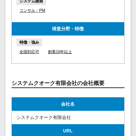
マイナンバー
システム開発
コピーライ
ニメ・おも
請求書受領サービス>
コンサル・PM
人事（採用・
ティング・
ちゃ
評価・教育）
電子帳簿保存サービス>
ネーミング
芸能・アー
得意分野・特徴
写真撮影
ティスト・
予算管理システム>
会計ソフト>
タレントマネ
音楽
映像制作
ジメントシステ
会計システム>
特徴・強み
特徴・強
グラフィッ
ム
全国対応可
創業10年以上
み
出張管理システム>
クデザイン
人事評価シス
(2D・3D)
Pマーク取
テム
ファクタリングサービス>
得
アニメーシ
採用管理シス
ョン
債権管理システム>
英語での応
テム
システムクオーク有限会社の会社概要
対可能
イラスト
eラーニング
債務管理システム>
アワード表
ロゴ制作
（システム）
彰歴あり
固定資産管理システム>
デジタルカ
会社名
eラーニング
全国対応可
タログ・電
（コンテンツ）
経理アウトソーシング>
システムクオーク有限会社
子書籍
創業10年以
DX人材研修サ
振込代行サービス>
上
コンサル
ービス
URL
スタッフ数
ティング
リファレンス