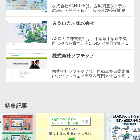
株式会社SANLIZEは、医療関連システム
自動音声応答システム(IVR)>
株主総会ツー
の設計・開発・保守、販売及び受託開発を
行う企業です。医療情報連携、検体検査、
ル
AI自動電話応答>
病理検査、食品検査など、多様なシステ...
ＡＳロカス株式会社
ISMS管理ツー
コールセンター音声認識>
ル
ASロカス株式会社は、千葉県千葉市中央
リーガルリサ
カスタマーサクセスツール>
区に拠点を置き、主にGIS（地理情報シス
テム）を活用した製品とサービスを提供し
ーチサービス
ています。同社は、官公庁や民間企業か...
ITサービスマネジメントツール>
株式会社ソフテクノ
安否確認サー
ビス
問い合わせ管理システム>
株式会社ソフテクノは、自動車整備業界向
クラウドPBX
けのソフトウェア開発を専門とする企業で
遠隔サポートツール>
す。設立以来、革新的なソリューションを
オンラインア
提供し、自動車整備工場の業務効率...
シスタント
コールセンター代行サービス>
会議室予約シ
通話録音・解析システム>
特集記事
ステム
販売管理シス
チャットボット>
FAQシステム>
テム
コミュニケーション
SFAツール
オンラインストレージ（ファイル