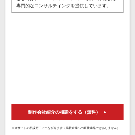
株主総会ツール>
以下
事業戦略
専門的なコンサルティングを提供しています。
経理・会計・
101～200万
ISMS管理ツール>
財務
マーケテ
円
ィング
経費精算シス
リーガルリサーチサービス>
201～300万
テム
Webマーケ
円
ティング
安否確認サービス>
Web請求書シ
301～500万
ステム
インフルエ
クラウドPBX>
円
ンサーマー
帳票発行サー
ケティング
501～1000
ビス
オンラインアシスタント>
万円
コンテンツ
請求書受領サ
会議室予約システム>
マーケティ
1000～
ービス
ング
1500万円
販売管理システム
電子帳簿保存
SNSマーケ
SFAツール>
CRMツール>
1500～
サービス
ティング
5000万円
予算管理シス
セールスDX（SFA/MA）>
動画マーケ
5001～
テム
制作会社紹介の相談をする（無料）
ティング
10000万円
遠隔接客ツール>
会計ソフト
10000万円
ゲーム
会計システム
オンライン商談ツール>
※当サイトの相談窓口につながります（掲載企業への直接連絡ではありません）
以上
ソーシャル
出張管理シス