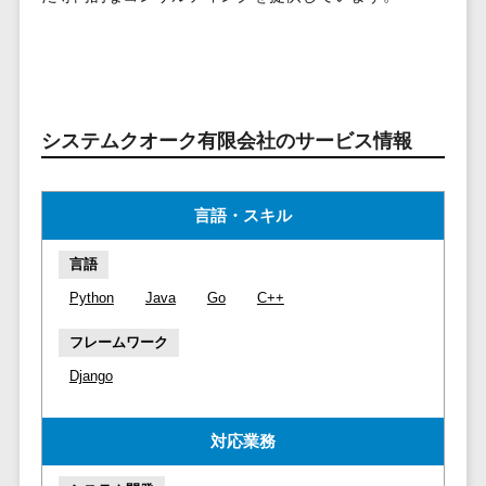
ービス
従業員満足度調査・人材定着化ツ
インフルエンサーマーケティング>
代行
保険
ール>
給与計算アウ
予算管理システム
SNS運用
税理士・会
コンテンツマーケティング>
トソーシング
～100万円以下>
101～200万円>
計士
1on1ツール>
LINE運用代
年末調整アウ
SNSマーケティング>
行
弁護士
201～300万円>
301～500万円>
トソーシング
適性検査サービス>
YouTube運
社労士
動画マーケティング>
システムクオーク有限会社のサービス情報
福利厚生アウ
501～1000万円>
用代行
Web面接システム>
行政書士
トソーシング
ゲーム
WordPress
1000～1500万円>
大学・高
エンゲージメントツール>
ソーシャルゲーム>
フリーランス
言語・スキル
構築・運用
校・専門学
管理システム
1500～5000万円>
ダイレクトリクルーティングサー
コンシューマーゲーム>
校
コンテン
社宅管理サー
言語
ビス>
ツ制作
5001～10000万円>
学習塾・予
ビス
その他
Python
Java
Go
C++
コンテンツ
備校
採用代行サービス>
Web3.0>
AI>
AR/VR>
IoT>
健康管理IoTサ
10000万円以上>
制作
保育園・幼
フレームワーク
ービス
経理・会計・財務
補助金・助成金サポート>
ライティン
稚園
外国人就労シ
Django
経費精算システム>
グ
葬儀・墓
ステム
編集・校正
石・仏壇
Web請求書システム>
産業保健サー
対応業務
インタビュ
お寺・神社
ビス
帳票発行サービス>
ー
ゲーム・ア