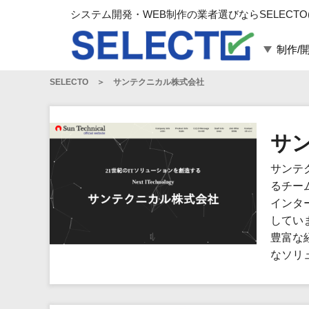
システム開発・WEB制作の業者選びならSELECTO
制作/
SELECTO
サンテクニカル株式会社
言語・スキル
対応業務
言語
WEBサイト制作
フレームワーク
システム開発
サ
構築
運用代行
サンテ
パッケージ
コンテンツ制作
るチー
コンサルティング
インタ
マーケティング
してい
ゲーム
豊富な
なソリ
その他