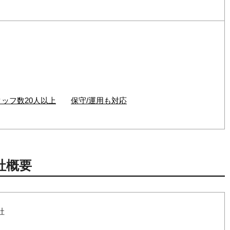
タッフ数20人以上
保守/運用も対応
社概要
社