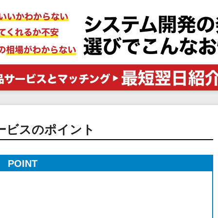
電子証明書サービス
セキュリティ
業務全般
物流・流通向け
医療・介護業界向け
不動産業界向け
業界・業種特化型
データ分析・活用
ブロックチェーン
ービスのポイント
官公庁・自治体向け
POINT