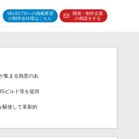
SELECTOへの掲載希望
開発・制作企業
の制作会社様はこちら
の相談をする
得意分野・特徴
得意業界
特徴・強み
予算管理システム
者が集まる熱意のあ
OSビルド等を提供
を駆使して革新的