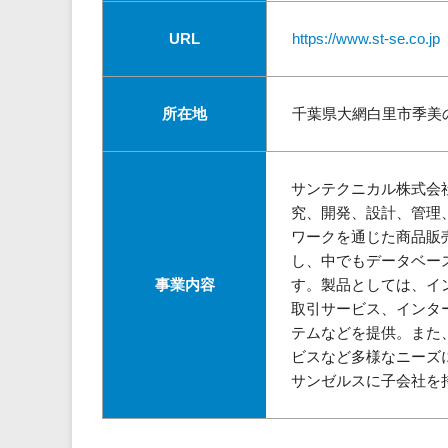
URL
https://www.st-se.co.jp
所在地
千葉県大網白里市季美の森
サンテクニカル株式会
究、開発、設計、管理
ワークを通じた商品販
し、中でもデータベー
事業内容
す。製品としては、イ
取引サービス、インタ
テムなどを提供。また
ビスなど多様なニーズ
サンゼルスに子会社を