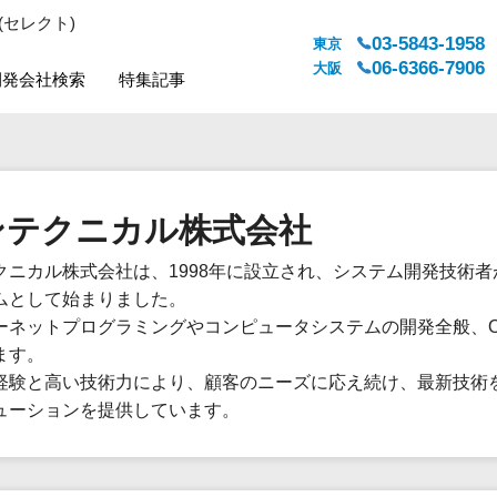
(セレクト)
03-5843-1958
東京
06-6366-7906
大阪
開発会社検索
特集記事
システムジャンル
対応地域
販売管理・生産管理
全国
ンテクニカル株式会社
WEBサービス
都道府県
人事（労務管理）
対応地域
クニカル株式会社は、1998年に設立され、システム開発技術
人事（採用・評価・教育）
ムとして始まりました。
経理・会計・財務
ーネットプログラミングやコンピュータシステムの開発全般、
法務・総務
ます。
販売管理システム
経験と高い技術力により、顧客のニーズに応え続け、最新技術
ューションを提供しています。
マーケティング
カスタマーサポート
コミュニケーション