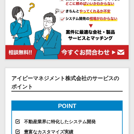
システム
ストラン
PMSシステム
AWS構築
京都府
不動産・マンション>
Indeed運用代行>
SNS運用>
健康管理システム>
ポータルサ
流通・小売
地図・位置情
Linux構築
大阪府
建設・工務店・住宅・リフォーム>
LINE運用代行>
イト(データ
報・GPSシステ
ストレスチェックサービス>
商業施設・
WindowsServer構
兵庫県
ベース型)
ム
テーマパー
ホテル・旅館>
旅行・観光>
築
YouTube運用代行>
奈良県
シフト管理システム>
会員システ
ク・複合施
店舗システム
Azure構築
和歌山県
スポーツ・アウトドア>
WordPress構築・運用>
ム
設
業務可視化ツール>
オーダーエン
Oracle
鳥取県
予約システ
美容室・サ
トリーシステム
銀行・地銀・証券>
保険>
コンテンツ制作
給与計算ソフト>
パッケージ
島根県
ム
ロン
映像・動画シ
コンテンツ制作>
ライティング>
SAP
税理士・会計士>
弁護士>
岡山県
スマホアプ
エステ・ネ
給与前払いサービス>
ステム
編集・校正>
インタビュー>
Salesforce
リ開発
広島県
イル
シミュレーシ
社労士>
行政書士>
給与計算アウトソーシング>
アイビーマネジメント株式会社のサービスの
Access
データベー
山口県
化粧品
ョンシステム
コピーライティング・ネーミング>
大学・高校・専門学校>
ポイント
ス構築
HubSpot
年末調整アウトソーシング>
徳島県
ブライダル
オークション
写真撮影>
映像制作>
AWSサーバ
kintone
システム
香川県
学習塾・予備校>
病院
福利厚生アウトソーシング>
ー構築
OBIC製品
グラフィックデザイン(2D・3D)>
愛媛県
POINT
人事（労務管
クリニック
保育園・幼稚園>
Azureサー
フリーランス管理システム>
理）
高知県
歯科医院
アニメーション>
イラスト>
バー構築
葬儀・墓石・仏壇>
お寺・神社>
勤怠管理シス
不動産業界に特化したシステム開発
福岡県
整体・整骨
社宅管理サービス>
Linuxサー
テム
ロゴ制作>
院
佐賀県
豊富なカスタマイズ実績
ゲーム・アニメ・おもちゃ>
バー構築