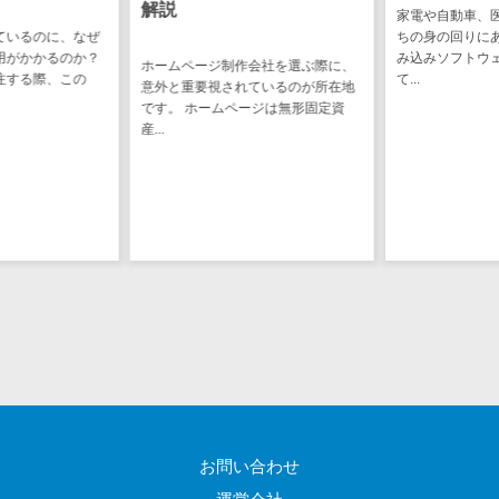
解説
家電や自動車、
ステム
電子証明書サービス
ているのに、なぜ
ちの身の回りに
デジタル資産
用がかかるのか？
み込みソフトウ
電子証明書サービス>
ホームページ制作会社を選ぶ際に、
注する際、この
て...
管理システム
意外と重要視されているのが所在地
データセンター>
クラウド基盤>
です。 ホームページは無形固定資
商品情報管理
産...
システム
クローニングツール>
チケット管理
データセンター監視自動化>
システム
SNSキャンペ
クラウドバックアップ>
ーンツール
デスクトップ仮想化>
予約管理シス
テム
IoT空調制御>
広告効果測定
IoTプラットフォーム>
ツール
リード獲得ツ
IT資産管理ツール>
ール
SaaS管理ツール>
お問い合わせ
DM発送サービ
ス
モバイルデバイス管理>