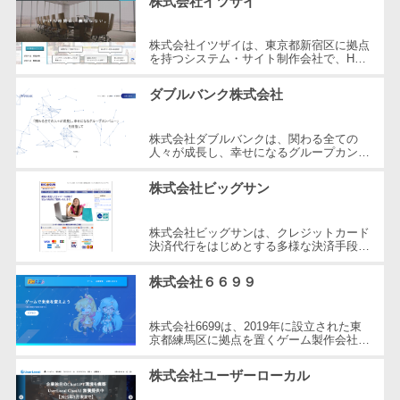
株式会社イツザイ
自動音声応答システム(IVR)>
株主総会ツー
ル
株式会社イツザイは、東京都新宿区に拠点
AI自動電話応答>
を持つシステム・サイト制作会社で、HP
ISMS管理ツー
制作、WEB集客コンサルティング、メデ
ィア運営の3つの事業を軸にサービスを
コールセンター音声認識>
ル
ダブルバンク株式会社
提...
リーガルリサ
カスタマーサクセスツール>
ーチサービス
株式会社ダブルバンクは、関わる全ての
人々が成長し、幸せになるグループカンパ
ITサービスマネジメントツール>
安否確認サー
ニーを目指した企業です。東京都調布市に
所在し、WEB制作やマーケティング、
ビス
株式会社ビッグサン
さ...
問い合わせ管理システム>
クラウドPBX
遠隔サポートツール>
株式会社ビッグサンは、クレジットカード
オンラインア
決済代行をはじめとする多様な決済手段を
シスタント
提供する企業です。2001年に設立され、
コールセンター代行サービス>
東京都三鷹市に本社を構えています。...
株式会社６６９９
会議室予約シ
通話録音・解析システム>
ステム
株式会社6699は、2019年に設立された東
販売管理シス
チャットボット>
FAQシステム>
京都練馬区に拠点を置くゲーム製作会社で
す。同社はHTML5ゲームポータルサイト
テム
「6699.jp」の開発・運営を行い、イン
コミュニケーション
株式会社ユーザーローカル
SFAツール
タ...
オンラインストレージ（ファイル