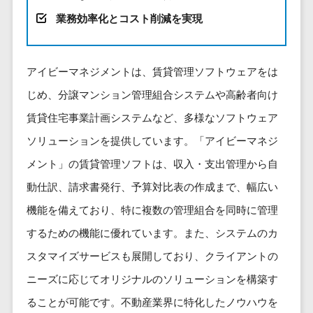
健康管理IoTサービス>
労務管理シス
介護・福
長崎県
デジタルカタログ・電子書籍>
業務効率化とコスト削減を実現
ネットワー
テム
芸能・アーティスト・音楽>
祉・老人ホ
外国人就労システム>
熊本県
ク構築・保
コンサルティング
人事管理シス
ーム
特徴・強み
大分県
守・運用
産業保健サービス>
Web戦略/企画>
テム
製薬
Pマーク取得>
アイビーマネジメントは、賃貸管理ソフトウェアをは
宮崎県
情シス・社
年末調整シス
マイナンバー>
動物病院
ブランディング>
内IT支援
鹿児島県
英語での応対可能>
じめ、分譲マンション管理組合システムや高齢者向け
テム
不動産・マ
AWS
人事（採用・評価・教育）
プロモーション>
沖縄県
健康管理シス
賃貸住宅事業計画システムなど、多様なソフトウェア
ンション
アワード表彰歴あり>
(Amazon
タレントマネジメントシステム>
テム
対応地域
EC・ネットショップ戦略>
建設・工務
ソリューションを提供しています。「アイビーマネジ
Web
全国対応可>
創業10年以上>
ストレスチェ
人事評価システム>
店・住宅・
Services)
メント」の賃貸管理ソフトは、収入・支出管理から自
SEO対策>
ックサービス
国外
リフォーム
スタッフ数20人以上>
運用代行
採用管理システム>
動仕訳、請求書発行、予算対比表の作成まで、幅広い
シフト管理シ
EFO(入力フォーム最適化)>
ホテル・旅
スタッフ数50人以上>
ステム
eラーニング（システム）>
機能を備えており、特に複数の管理組合を同時に管理
館
リスティン
コンバージョン率改善>
SNS>
業務可視化ツ
アジャイル開発>
UI/UXに強い>
旅行・観光
グ広告運用
するための機能に優れています。また、システムのカ
eラーニング（コンテンツ）>
ール
事業戦略>
代行
スポーツ・
スタマイズサービスも展開しており、クライアントの
保守/運用も対応>
給与計算ソフ
DX人材研修サービス>
アウトドア
求人広告運
マーケティング
ト
ニーズに応じてオリジナルのソリューションを構築す
要件定義から対応>
用代行
銀行・地
リファレンスチェックサービス>
Webマーケティング>
給与前払いサ
ることが可能です。不動産業界に特化したノウハウを
銀・証券
Indeed運用
レベニューシェア可能>