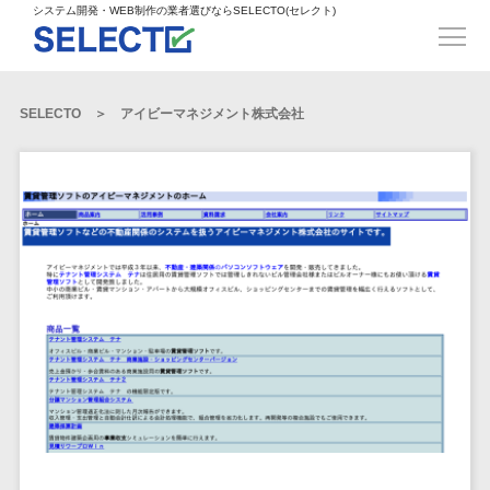
得意業界
ECサイト構築>
ECカートシステム>
システム開発・WEB制作の業者選びならSELECTO(セレクト)
都道府県
SpringFramework>
SpringBoot>
人材>
製造業>
システム開発
北海道>
青森県>
岩手県>
販売管理システム>
言語・スキル
対応業務
システムジ
対応地域
得意分
Laravel>
CakePHP>
工業・インフラ・物流>
コンサル・PM>
宮城県>
秋田県>
山形県>
言語
WEBサイ
ャンル
全国
野・特徴
受注・発注管理システム>
Ruby on Rails>
Node.js>
食品・飲料>
IT・Webサービス>
SELECTO
アイビーマネジメント株式会社
基幹システム(ERP)>
ト制作
Python
全国
販売管理・生
得意業界
福島県>
茨城県>
栃木県>
購買管理システム>
LP制作
産管理
Django>
AngularJS>
React>
Java
都道府県
インテリア・雑貨>
顧客管理システム(CRM)>
群馬県>
埼玉県>
千葉県>
ERP（基幹業
人材
オウンドメ
生産管理システム>
PHP
Vue.js>
NuxtJS>
ベビー・キッズ>
経理/会計システム>
務システム）
ディア
製造業
北海道
Ruby
東京都>
神奈川県>
新潟県>
工程管理システム>
在庫管理シス
ReactNative>
Flutter>
採用サイト
工業・イン
生活用品・文房具>
青森県
在庫管理システム>
Swift
富山県>
石川県>
福井県>
テム
フラ・物流
企業サイト
原価管理システム>
岩手県
Perl
構築
ファッション・アパレル (1785)>
POSシステム>
ECカートシス
食品・飲料
WordPress
山梨県>
長野県>
岐阜県>
AWS構築>
Linux構築>
宮城県
C++
倉庫管理システム>
テム
構築
ペット>
農園・農業>
IT・Webサ
勤怠管理システム>
秋田県
Go
静岡県>
愛知県>
三重県>
WindowsServer構築>
販売管理シス
需要予測システム>
ービス
ECサイト構
山形県
NPO・官公庁>
Kotlin
生産管理システム>
テム
築
インテリ
滋賀県>
京都府>
大阪府>
Azure構築>
Oracle>
WEBサービス
福島県
VBA
受注・発注管
ア・雑貨
イベント・キャンペーン>
マッチングシステム>
システム
マッチングシステム>
茨城県
兵庫県>
奈良県>
和歌山県>
パッケージ
iOS
理システム
開発
ベビー・キ
自動車・バイク>
ポータルサイト(データベース型)>
SAP>
Salesforce>
Access>
栃木県
Android
購買管理シス
予約システム>
会員システム>
ッズ
コンサル・
鳥取県>
島根県>
岡山県>
テム