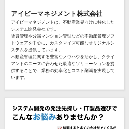
群馬県
PM
家電・電子機器>
フレームワーク
会員システム>
予約システム>
生活用品・
HubSpot>
kintone>
PMSシステム>
広島県>
山口県>
徳島県>
生産管理シス
埼玉県
文房具
基幹システ
アイビーマネジメント株式会社
飲食店・レストラン>
スマホアプリ開発>
OBIC製品>
テム
地図・位置情報・GPSシステム>
SpringFramework
千葉県
ム(ERP)
ファッショ
香川県>
愛媛県>
高知県>
アイビーマネジメントは、不動産業界向けに特化した
工程管理シス
流通・小売>
SpringBoot
ン・アパレ
データベース構築>
東京都
顧客管理シ
店舗システム>
システム開発会社です。
福岡県>
佐賀県>
長崎県>
テム
ル (1785)
ステム
Laravel
神奈川県
商業施設・テーマパーク・複合施
賃貸管理や分譲マンション管理などの不動産管理ソフ
AWSサーバー構築>
オーダーエントリーシステム>
原価管理シス
(CRM)
ペット
熊本県>
大分県>
宮崎県>
CakePHP
新潟県
設>
トウェアを中心に、カスタマイズ可能なオリジナルシ
テム
経理/会計シ
Azureサーバー構築>
農園・農業
Ruby on Rails
映像・動画システム>
富山県
ステムを提供しています。
鹿児島県>
沖縄県>
倉庫管理シス
美容室・サロン>
ステム
NPO・官公
不動産管理に関する豊富なノウハウを活かし、クライ
Node.js
石川県
Linuxサーバー構築>
テム
シミュレーションシステム>
在庫管理シ
対応地域
庁
アントのニーズに合わせた最適なソリューションを提
エステ・ネイル>
化粧品>
Django
福井県
需要予測シス
ステム
ネットワーク構築・保守・運用>
国外>
供することで、業務の効率化とコスト削減を実現して
イベント・
オークションシステム>
AngularJS
山梨県
テム
ブライダル>
病院>
います。
POSシステ
キャンペー
情シス・社内IT支援>
React
長野県
人事（労務管理）
ム
WEBサービ
ン
クリニック>
歯科医院>
勤怠管理システム>
Vue.js
岐阜県
ス
AWS (Amazon Web Services)>
勤怠管理シ
自動車・バ
NuxtJS
整体・整骨院>
静岡県
マッチングシ
ステム
イク
労務管理システム>
運用代行
ステム
ReactNative
愛知県
生産管理シ
家電・電子
介護・福祉・老人ホーム>
製薬>
リスティング広告運用代行>
人事管理システム>
予約システム
ステム
Flutter
三重県
機器
動物病院 >
求人広告運用代行>
会員システム
マッチング
滋賀県
飲食店・レ
年末調整システム>
構築