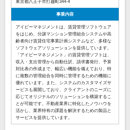
東京都八王子市打越町344-4
株主総会ツール>
以下
事業戦略
経理・会計・
101～200万
ISMS管理ツール>
財務
マーケテ
事業内容
円
ィング
経費精算シス
リーガルリサーチサービス>
アイビーマネジメントは、賃貸管理ソフトウェア
201～300万
テム
Webマーケ
をはじめ、分譲マンション管理組合システムや高
円
ティング
安否確認サービス>
Web請求書シ
齢者向け賃貸住宅事業計画システムなど、多様な
301～500万
ステム
インフルエ
クラウドPBX>
ソフトウェアソリューションを提供しています。
円
ンサーマー
帳票発行サー
「アイビーマネジメント」の賃貸管理ソフトは、
ケティング
501～1000
ビス
オンラインアシスタント>
収入・支出管理から自動仕訳、請求書発行、予算
万円
コンテンツ
請求書受領サ
対比表の作成まで、幅広い機能を備えており、特
会議室予約システム>
マーケティ
1000～
ービス
に複数の管理組合を同時に管理するための機能に
ング
1500万円
販売管理システム
電子帳簿保存
優れています。また、システムのカスタマイズサ
SNSマーケ
SFAツール>
CRMツール>
1500～
サービス
ービスも展開しており、クライアントのニーズに
ティング
5000万円
応じてオリジナルのソリューションを構築するこ
予算管理シス
セールスDX（SFA/MA）>
動画マーケ
とが可能です。不動産業界に特化したノウハウを
5001～
テム
ティング
活かし、業界特有の課題を解決するための製品と
10000万円
遠隔接客ツール>
会計ソフト
サービスを提供しています。
10000万円
ゲーム
会計システム
オンライン商談ツール>
以上
ソーシャル
出張管理シス