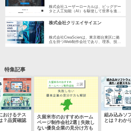
CRMツール
共有）>
株式会社ユーザーローカルは、ビッグデー
セールス
タと人工知能（AI）を駆使して世界を進化
ファイル転送サービス>
させることを経営理念とする、日本を代表
DX（SFA/MA）
する技術ベンチャー企業です。国内...
株式会社クリエイサイエン
遠隔接客ツー
文書管理システム>
Web電話帳>
ル
株式会社CreaScienは、東京都台東区に拠
会議効率化ツール>
オンライン商
点を持つWeb制作会社であり、理系、技
術、そしてWeb3の領域での強みを活かし
談ツール
ナレッジ共有ツール>
たクリエイティブ制作を行っています。
独...
セールスイネ
バーチャルオフィスツール>
ーブルメントツ
特集記事
ール
ビジネスチャット>
名刺管理サー
デジタルサイネージソフト>
ビス
インサイドセ
オンライン校正ツール>
ールス代行サー
グループウェア>
社内SNS>
ビス
におけるテス
組み込みソ
マーケティン
久留米市のおすすめホーム
Web会議システム>
は？品質確認
とは？わか
ページ制作会社2選 | 失敗し
グ
ない優良企業の見分け方も
プロジェクト管理ツール>
メール配信シ