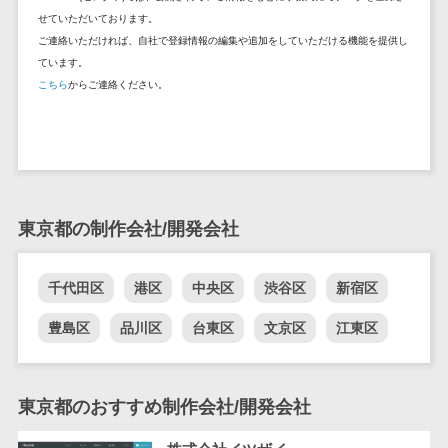
DM発送サービス>
EFOツール>
テム
せていただいております。
ご連絡いただければ、自社で登録情報の編集や追加をしていただける機能を提供し
法務・総務
LP作成サービス>
ています。
電子契約シス
こちら
からご連絡ください。
広告運用代行>
テム
契約書レビュ
Webアンケートシステム>
ーシステム
Web接客ツール>
MAツール>
契約書管理シ
ステム
動画配信システム>
東京都の制作会社/開発会社
反社チェック
SNS管理ツール>
ツール
受付システム
千代田区
港区
中央区
渋谷区
新宿区
LINEマーケティングツール>
座席管理シス
豊島区
品川区
台東区
文京区
江東区
SEOツール>
MEOツール>
テム
イベント管理システム>
入退室管理シ
ステム
東京都のおすすめ制作会社/開発会社
カスタマーサポート
CO2排出量管
コールセンターCRM>
理システム