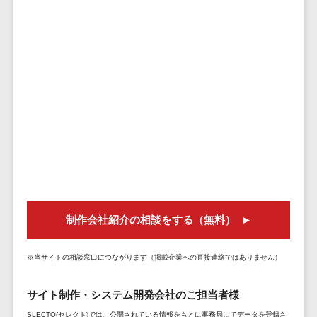
セールスイネーブルメントツール>
ゲーム
テム
コンシュー
ファクタリン
名刺管理サービス>
マーゲーム
グサービス
インサイドセールス代行サービス>
その他
債権管理シス
Web3.0
テム
マーケティング
AI
メール配信システム>
債務管理シス
テム
AR/VR
デジタル資産管理システム>
固定資産管理
IoT
システム
商品情報管理システム>
補助金・助
経理アウトソ
成金サポー
チケット管理システム>
ーシング
ト
SNSキャンペーンツール>
制作会社紹介の相談をする（無料）
振込代行サー
ビス
予約管理システム>
請求代行サー
※当サイトの相談窓口につながります（掲載企業への直接連絡ではありません）
広告効果測定ツール>
ビス
サイト制作・システム開発会社のご担当者様
送金サービス
リード獲得ツール>
税務申告シス
SLECTO(セレクト)では、公開されている情報をもとに事務局にてデータを登録さ