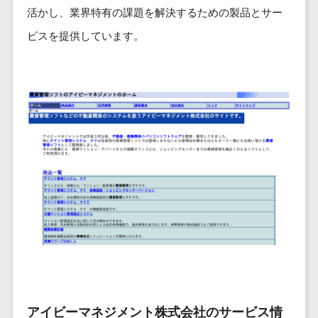
ービス
従業員満足度調査・人材定着化ツ
インフルエンサーマーケティング>
代行
保険
活かし、業界特有の課題を解決するための製品とサー
ール>
給与計算アウ
予算管理システム
SNS運用
税理士・会
コンテンツマーケティング>
ビスを提供しています。
トソーシング
～100万円以下>
101～200万円>
計士
1on1ツール>
LINE運用代
年末調整アウ
SNSマーケティング>
行
弁護士
201～300万円>
301～500万円>
トソーシング
適性検査サービス>
YouTube運
社労士
動画マーケティング>
福利厚生アウ
501～1000万円>
用代行
Web面接システム>
行政書士
トソーシング
ゲーム
WordPress
1000～1500万円>
大学・高
エンゲージメントツール>
ソーシャルゲーム>
フリーランス
構築・運用
校・専門学
管理システム
1500～5000万円>
ダイレクトリクルーティングサー
コンシューマーゲーム>
校
コンテン
社宅管理サー
ビス>
ツ制作
5001～10000万円>
学習塾・予
ビス
その他
コンテンツ
備校
採用代行サービス>
Web3.0>
AI>
AR/VR>
IoT>
健康管理IoTサ
10000万円以上>
制作
保育園・幼
ービス
経理・会計・財務
補助金・助成金サポート>
ライティン
稚園
外国人就労シ
経費精算システム>
グ
葬儀・墓
ステム
編集・校正
石・仏壇
Web請求書システム>
産業保健サー
インタビュ
お寺・神社
ビス
帳票発行サービス>
アイビーマネジメント株式会社のサービス情
ー
ゲーム・ア