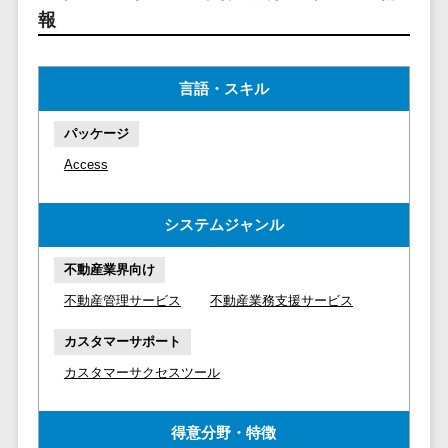
マイナンバー
報
コピーライ
ニメ・おも
請求書受領サービス>
人事（採用・
ティング・
ちゃ
評価・教育）
電子帳簿保存サービス>
ネーミング
芸能・アー
言語・スキル
写真撮影
ティスト・
予算管理システム>
会計ソフト>
タレントマネ
音楽
映像制作
ジメントシステ
パッケージ
会計システム>
特徴・強
グラフィッ
ム
Access
み
出張管理システム>
クデザイン
人事評価シス
(2D・3D)
Pマーク取
テム
ファクタリングサービス>
システムジャンル
得
アニメーシ
採用管理シス
ョン
債権管理システム>
英語での応
テム
不動産業界向け
対可能
イラスト
eラーニング
債務管理システム>
不動産管理サービス
不動産業務支援サービス
アワード表
ロゴ制作
（システム）
彰歴あり
固定資産管理システム>
デジタルカ
カスタマーサポート
eラーニング
全国対応可
タログ・電
（コンテンツ）
経理アウトソーシング>
カスタマーサクセスツール
子書籍
創業10年以
DX人材研修サ
振込代行サービス>
上
コンサル
ービス
得意分野・特徴
スタッフ数
ティング
リファレンス