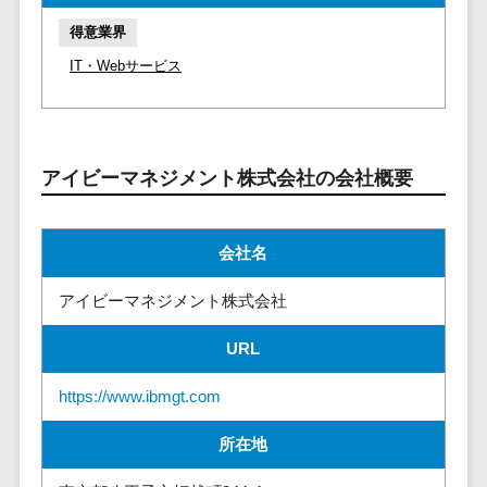
請求代行サービス>
20人以上
チェックサービ
得意業界
送金サービス>
Web戦略/企
スタッフ数
ス
IT・Webサービス
画
50人以上
従業員満足度
税務申告システム>
ブランディ
アジャイル
調査・人材定着
法務・総務
ング
開発
化ツール
電子契約システム>
プロモーシ
UI/UXに強
1on1ツール
アイビーマネジメント株式会社の会社概要
ョン
い
適性検査サー
契約書レビューシステム>
EC・ネット
保守/運用も
ビス
契約書管理システム>
ショップ戦
対応
会社名
Web面接シス
略
要件定義か
テム
反社チェックツール>
アイビーマネジメント株式会社
SEO対策
ら対応
エンゲージメ
受付システム>
EFO(入力フ
レベニュー
ントツール
URL
ォーム最適
シェア可能
座席管理システム>
ダイレクトリ
化)
クルーティング
予算管理
https://www.ibmgt.com
入退室管理システム>
コンバージ
サービス
システム
ョン率改善
所在地
採用代行サー
CO2排出量管理システム>
SNS
～100万円
ビス