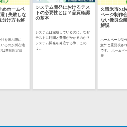
ステム
におけるテス
組み込みソ
電子証明書サービス
久留米市のおすすめホーム
は？品質確認
とは？わか
デジタル資産
ページ制作会社2選 | 失敗し
電子証明書サービス>
ない優良企業の見分け方も
管理システム
解説
データセンター>
クラウド基盤>
家電や自動車、
商品情報管理
ているのに、なぜ
ちの身の回りに
システム
クローニングツール>
用がかかるのか？
み込みソフトウ
ホームページ制作会社を選ぶ際に、
注する際、この
て...
チケット管理
意外と重要視されているのが所在地
データセンター監視自動化>
です。 ホームページは無形固定資
システム
産...
SNSキャンペ
クラウドバックアップ>
ーンツール
デスクトップ仮想化>
予約管理シス
テム
IoT空調制御>
広告効果測定
IoTプラットフォーム>
ツール
リード獲得ツ
IT資産管理ツール>
ール
SaaS管理ツール>
DM発送サービ
ス
モバイルデバイス管理>