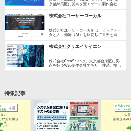
CRMツール
共有）>
京都練馬区に拠点を置くゲーム製作会社で
す。同社はHTML5ゲームポータルサイト
セールス
「6699.jp」の開発・運営を行い、イン
ファイル転送サービス>
株式会社ユーザーローカル
DX（SFA/MA）
タ...
遠隔接客ツー
文書管理システム>
Web電話帳>
株式会社ユーザーローカルは、ビッグデー
ル
タと人工知能（AI）を駆使して世界を進化
会議効率化ツール>
させることを経営理念とする、日本を代表
オンライン商
する技術ベンチャー企業です。国内...
株式会社クリエイサイエン
談ツール
ナレッジ共有ツール>
セールスイネ
バーチャルオフィスツール>
株式会社CreaScienは、東京都台東区に拠
ーブルメントツ
点を持つWeb制作会社であり、理系、技
ール
術、そしてWeb3の領域での強みを活かし
ビジネスチャット>
たクリエイティブ制作を行っています。
名刺管理サー
独...
デジタルサイネージソフト>
ビス
特集記事
インサイドセ
オンライン校正ツール>
ールス代行サー
グループウェア>
社内SNS>
ビス
マーケティン
Web会議システム>
グ
プロジェクト管理ツール>
メール配信シ