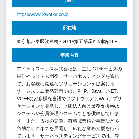
URL
株主総会ツール>
以下
事業戦略
経理・会計・
101～200万
https://www.ikworks.co.jp
ISMS管理ツール>
財務
マーケテ
円
ィング
経費精算シス
リーガルリサーチサービス>
所在地
201～300万
テム
Webマーケ
円
ティング
安否確認サービス>
Web請求書シ
東京都台東区浅草橋3-20-18第五菊星ﾋﾞﾙ本館10F
301～500万
ステム
インフルエ
クラウドPBX>
円
ンサーマー
帳票発行サー
事業内容
ケティング
501～1000
ビス
オンラインアシスタント>
アイケイワークス株式会社は、主にICTサービスの
万円
コンテンツ
請求書受領サ
会議室予約システム>
提供やシステム開発、サーバホスティングを通じ
マーケティ
1000～
ービス
て、お客様に最適なソリューションを提案しま
ング
1500万円
販売管理システム
電子帳簿保存
す。システム開発部門では、PHP、Java、.NET、
SNSマーケ
SFAツール>
CRMツール>
1500～
サービス
VC++など多様な言語でソフトウェアとWebアプリ
ティング
5000万円
予算管理シス
ケーションを開発し、財団法人向け業務支援Web
セールスDX（SFA/MA）>
動画マーケ
5001～
テム
システムや会員管理システムなどを供給していま
ティング
10000万円
遠隔接客ツール>
会計ソフト
す。また、古物の売買、有料職業紹介事業など多
10000万円
ゲーム
角的なビジネスを展開し、広範な業務支援を行っ
会計システム
オンライン商談ツール>
以上
ソーシャル
ています。サーバホスティングサービスでは、専
出張管理シス