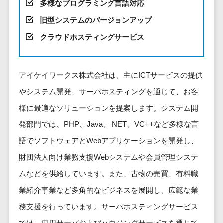
健康管理IoTサービス>
多様なプログラミング言語対応
労務管理シス
介護・福
長崎県
デジタルカタログ・電子書籍>
ネットワー
テム
芸能・アーティスト・音楽>
祉・老人ホ
旧型システムのバージョンアップ
外国人就労システム>
熊本県
ク構築・保
コンサルティング
人事管理シス
ーム
特徴・強み
大分県
クラウドホスティングサービス
守・運用
産業保健サービス>
Web戦略/企画>
テム
製薬
Pマーク取得>
宮崎県
情シス・社
年末調整シス
マイナンバー>
動物病院
ブランディング>
内IT支援
鹿児島県
英語での応対可能>
テム
不動産・マ
アイケイワークス株式会社は、主にICTサービスの提供
AWS
人事（採用・評価・教育）
プロモーション>
沖縄県
健康管理シス
ンション
アワード表彰歴あり>
(Amazon
タレントマネジメントシステム>
やシステム開発、サーバホスティングを通じて、お客
テム
対応地域
EC・ネットショップ戦略>
建設・工務
Web
全国対応可>
創業10年以上>
様に最適なソリューションを提案します。システム開
ストレスチェ
人事評価システム>
店・住宅・
Services)
SEO対策>
ックサービス
国外
リフォーム
発部門では、PHP、Java、.NET、VC++など多様な言
スタッフ数20人以上>
運用代行
採用管理システム>
シフト管理シ
EFO(入力フォーム最適化)>
ホテル・旅
語でソフトウェアとWebアプリケーションを開発し、
スタッフ数50人以上>
ステム
eラーニング（システム）>
館
リスティン
財団法人向け業務支援Webシステムや会員管理システ
コンバージョン率改善>
SNS>
業務可視化ツ
アジャイル開発>
UI/UXに強い>
旅行・観光
グ広告運用
eラーニング（コンテンツ）>
ール
ムなどを供給しています。また、古物の売買、有料職
事業戦略>
代行
スポーツ・
保守/運用も対応>
給与計算ソフ
DX人材研修サービス>
業紹介事業など多角的なビジネスを展開し、広範な業
アウトドア
求人広告運
マーケティング
ト
要件定義から対応>
用代行
銀行・地
務支援を行っています。サーバホスティングサービス
リファレンスチェックサービス>
Webマーケティング>
給与前払いサ
銀・証券
Indeed運用
レベニューシェア可能>
では、専用サーバおよびハウジングサービスを通じて