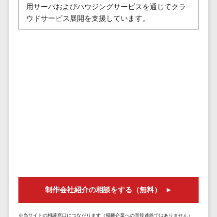
セールスイネーブルメントツール>
ゲーム
用サーバおよびハウジングサービスを通じてクラ
テム
ウドサービス展開を支援しています。
コンシュー
ファクタリン
名刺管理サービス>
マーゲーム
グサービス
インサイドセールス代行サービス>
その他
債権管理シス
Web3.0
テム
マーケティング
AI
メール配信システム>
債務管理シス
テム
AR/VR
デジタル資産管理システム>
固定資産管理
IoT
システム
商品情報管理システム>
補助金・助
経理アウトソ
成金サポー
チケット管理システム>
ーシング
ト
SNSキャンペーンツール>
振込代行サー
ビス
予約管理システム>
請求代行サー
広告効果測定ツール>
ビス
制作会社紹介の相談をする（無料）
送金サービス
リード獲得ツール>
税務申告シス
※当サイトの相談窓口につながります（掲載企業への直接連絡ではありません）