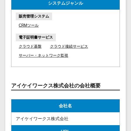
請求代行サービス>
システムジャンル
20人以上
チェックサービ
送金サービス>
Web戦略/企
スタッフ数
ス
販売管理システム
画
50人以上
従業員満足度
税務申告システム>
CRMツール
ブランディ
アジャイル
調査・人材定着
法務・総務
ング
開発
化ツール
電子証明書サービス
電子契約システム>
プロモーシ
UI/UXに強
1on1ツール
クラウド基盤
クラウド接続サービス
ョン
い
適性検査サー
契約書レビューシステム>
サーバー・ネットワーク監視
EC・ネット
保守/運用も
ビス
契約書管理システム>
ショップ戦
対応
Web面接シス
略
要件定義か
テム
反社チェックツール>
SEO対策
ら対応
エンゲージメ
アイケイワークス株式会社の会社概要
受付システム>
EFO(入力フ
レベニュー
ントツール
ォーム最適
シェア可能
座席管理システム>
ダイレクトリ
化)
会社名
クルーティング
予算管理
入退室管理システム>
コンバージ
サービス
システム
アイケイワークス株式会社
ョン率改善
採用代行サー
CO2排出量管理システム>
SNS
～100万円
ビス