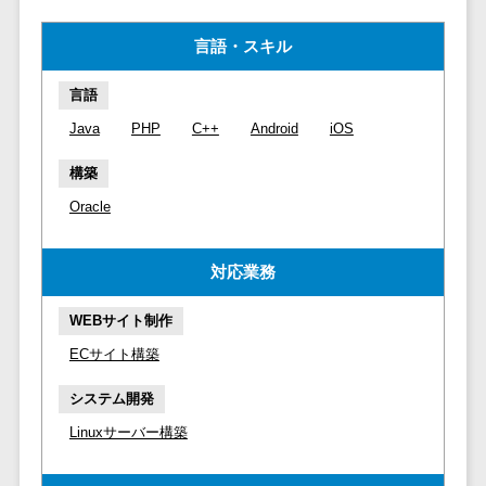
マイナンバー
コピーライ
ニメ・おも
請求書受領サービス>
人事（採用・
言語・スキル
ティング・
ちゃ
評価・教育）
電子帳簿保存サービス>
ネーミング
芸能・アー
言語
写真撮影
ティスト・
予算管理システム>
会計ソフト>
タレントマネ
Java
PHP
C++
Android
iOS
音楽
映像制作
ジメントシステ
会計システム>
特徴・強
グラフィッ
ム
構築
み
出張管理システム>
クデザイン
人事評価シス
Oracle
(2D・3D)
Pマーク取
テム
ファクタリングサービス>
得
アニメーシ
採用管理シス
対応業務
ョン
債権管理システム>
英語での応
テム
対可能
イラスト
eラーニング
債務管理システム>
WEBサイト制作
アワード表
ロゴ制作
（システム）
ECサイト構築
彰歴あり
固定資産管理システム>
デジタルカ
eラーニング
全国対応可
タログ・電
（コンテンツ）
システム開発
経理アウトソーシング>
子書籍
創業10年以
DX人材研修サ
Linuxサーバー構築
振込代行サービス>
上
コンサル
ービス
スタッフ数
ティング
リファレンス