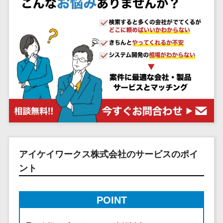
システム
ストラン
PMSシステム
AWS構築
京都府
不動産・マンション>
Indeed運用代行>
SNS運用>
健康管理システム>
ポータルサ
流通・小売
地図・位置情
Linux構築
大阪府
建設・工務店・住宅・リフォーム>
LINE運用代行>
イト(データ
報・GPSシステ
ストレスチェックサービス>
商業施設・
WindowsServer構
兵庫県
ベース型)
ム
テーマパー
ホテル・旅館>
旅行・観光>
築
YouTube運用代行>
奈良県
シフト管理システム>
会員システ
ク・複合施
店舗システム
Azure構築
和歌山県
スポーツ・アウトドア>
WordPress構築・運用>
ム
設
業務可視化ツール>
オーダーエン
Oracle
鳥取県
予約システ
美容室・サ
トリーシステム
銀行・地銀・証券>
保険>
コンテンツ制作
給与計算ソフト>
パッケージ
島根県
ム
ロン
映像・動画シ
コンテンツ制作>
ライティング>
SAP
税理士・会計士>
弁護士>
岡山県
スマホアプ
エステ・ネ
給与前払いサービス>
ステム
編集・校正>
インタビュー>
Salesforce
リ開発
広島県
イル
シミュレーシ
社労士>
行政書士>
給与計算アウトソーシング>
Access
データベー
山口県
化粧品
ョンシステム
コピーライティング・ネーミング>
大学・高校・専門学校>
ス構築
HubSpot
年末調整アウトソーシング>
徳島県
ブライダル
オークション
アイケイワークス株式会社のサービスのポイ
写真撮影>
映像制作>
AWSサーバ
kintone
システム
香川県
学習塾・予備校>
病院
福利厚生アウトソーシング>
ント
ー構築
OBIC製品
グラフィックデザイン(2D・3D)>
愛媛県
人事（労務管
クリニック
保育園・幼稚園>
Azureサー
フリーランス管理システム>
理）
高知県
歯科医院
アニメーション>
イラスト>
バー構築
POINT
葬儀・墓石・仏壇>
お寺・神社>
勤怠管理シス
福岡県
整体・整骨
社宅管理サービス>
Linuxサー
テム
ロゴ制作>
院
佐賀県
ゲーム・アニメ・おもちゃ>
バー構築