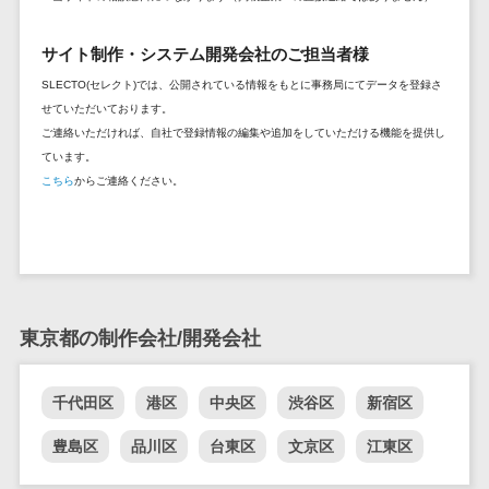
DM発送サービス>
EFOツール>
テム
サイト制作・システム開発会社のご担当者様
法務・総務
LP作成サービス>
電子契約シス
SLECTO(セレクト)では、公開されている情報をもとに事務局にてデータを登録さ
広告運用代行>
テム
せていただいております。
ご連絡いただければ、自社で登録情報の編集や追加をしていただける機能を提供し
契約書レビュ
Webアンケートシステム>
ています。
ーシステム
こちら
からご連絡ください。
Web接客ツール>
MAツール>
契約書管理シ
ステム
動画配信システム>
反社チェック
SNS管理ツール>
ツール
受付システム
LINEマーケティングツール>
東京都の制作会社/開発会社
座席管理シス
SEOツール>
MEOツール>
テム
イベント管理システム>
入退室管理シ
千代田区
港区
中央区
渋谷区
新宿区
ステム
カスタマーサポート
豊島区
品川区
台東区
文京区
江東区
CO2排出量管
コールセンターCRM>
理システム