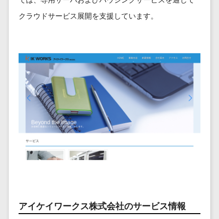
ービス
従業員満足度調査・人材定着化ツ
インフルエンサーマーケティング>
代行
保険
ール>
給与計算アウ
クラウドサービス展開を支援しています。
予算管理システム
SNS運用
税理士・会
コンテンツマーケティング>
トソーシング
～100万円以下>
101～200万円>
計士
1on1ツール>
LINE運用代
年末調整アウ
SNSマーケティング>
行
弁護士
201～300万円>
301～500万円>
トソーシング
適性検査サービス>
YouTube運
社労士
動画マーケティング>
福利厚生アウ
501～1000万円>
用代行
Web面接システム>
行政書士
トソーシング
ゲーム
WordPress
1000～1500万円>
大学・高
エンゲージメントツール>
ソーシャルゲーム>
フリーランス
構築・運用
校・専門学
管理システム
1500～5000万円>
ダイレクトリクルーティングサー
コンシューマーゲーム>
校
コンテン
社宅管理サー
ビス>
ツ制作
5001～10000万円>
学習塾・予
ビス
その他
コンテンツ
備校
採用代行サービス>
Web3.0>
AI>
AR/VR>
IoT>
健康管理IoTサ
10000万円以上>
制作
保育園・幼
ービス
経理・会計・財務
補助金・助成金サポート>
ライティン
稚園
外国人就労シ
経費精算システム>
グ
葬儀・墓
ステム
編集・校正
石・仏壇
Web請求書システム>
産業保健サー
インタビュ
お寺・神社
アイケイワークス株式会社のサービス情報
ビス
帳票発行サービス>
ー
ゲーム・ア