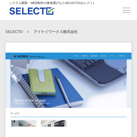
得意業界
ECサイト構築>
ECカートシステム>
システム開発・WEB制作の業者選びならSELECTO(セレクト)
都道府県
SpringFramework>
SpringBoot>
人材>
製造業>
システム開発
北海道>
青森県>
岩手県>
販売管理システム>
言語・スキル
対応業務
システムジ
対応地域
得意分
Laravel>
CakePHP>
工業・インフラ・物流>
コンサル・PM>
宮城県>
秋田県>
山形県>
言語
WEBサイ
ャンル
全国
野・特徴
受注・発注管理システム>
Ruby on Rails>
Node.js>
食品・飲料>
IT・Webサービス>
SELECTO
アイケイワークス株式会社
基幹システム(ERP)>
ト制作
Python
全国
販売管理・生
得意業界
福島県>
茨城県>
栃木県>
購買管理システム>
LP制作
産管理
Django>
AngularJS>
React>
Java
都道府県
インテリア・雑貨>
顧客管理システム(CRM)>
群馬県>
埼玉県>
千葉県>
ERP（基幹業
人材
オウンドメ
生産管理システム>
PHP
Vue.js>
NuxtJS>
ベビー・キッズ>
経理/会計システム>
務システム）
ディア
製造業
北海道
Ruby
東京都>
神奈川県>
新潟県>
工程管理システム>
在庫管理シス
ReactNative>
Flutter>
採用サイト
工業・イン
生活用品・文房具>
青森県
在庫管理システム>
Swift
富山県>
石川県>
福井県>
テム
フラ・物流
企業サイト
原価管理システム>
岩手県
Perl
構築
ファッション・アパレル (1785)>
POSシステム>
ECカートシス
食品・飲料
WordPress
山梨県>
長野県>
岐阜県>
AWS構築>
Linux構築>
宮城県
C++
倉庫管理システム>
テム
構築
ペット>
農園・農業>
IT・Webサ
勤怠管理システム>
秋田県
Go
静岡県>
愛知県>
三重県>
WindowsServer構築>
販売管理シス
需要予測システム>
ービス
ECサイト構
山形県
NPO・官公庁>
Kotlin
生産管理システム>
テム
築
インテリ
滋賀県>
京都府>
大阪府>
Azure構築>
Oracle>
WEBサービス
福島県
VBA
受注・発注管
ア・雑貨
イベント・キャンペーン>
マッチングシステム>
システム
マッチングシステム>
茨城県
兵庫県>
奈良県>
和歌山県>
パッケージ
iOS
理システム
開発
ベビー・キ
自動車・バイク>
ポータルサイト(データベース型)>
SAP>
Salesforce>
Access>
栃木県
Android
購買管理シス
予約システム>
会員システム>
ッズ
コンサル・
鳥取県>
島根県>
岡山県>
テム