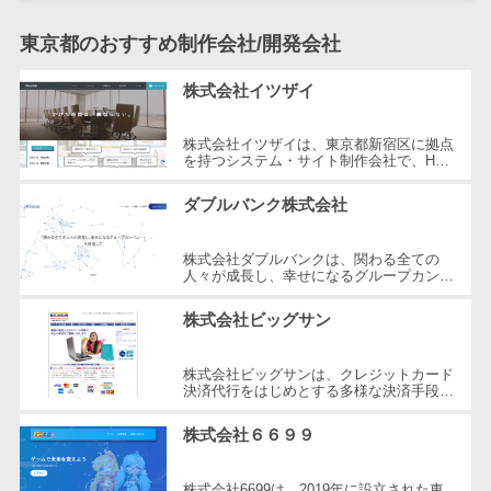
自動音声応答システム(IVR)>
株主総会ツー
東京都のおすすめ制作会社/開発会社
ル
AI自動電話応答>
ISMS管理ツー
株式会社イツザイ
コールセンター音声認識>
ル
リーガルリサ
株式会社イツザイは、東京都新宿区に拠点
カスタマーサクセスツール>
を持つシステム・サイト制作会社で、HP
ーチサービス
制作、WEB集客コンサルティング、メデ
ィア運営の3つの事業を軸にサービスを
ITサービスマネジメントツール>
安否確認サー
ダブルバンク株式会社
提...
ビス
問い合わせ管理システム>
クラウドPBX
株式会社ダブルバンクは、関わる全ての
人々が成長し、幸せになるグループカンパ
遠隔サポートツール>
オンラインア
ニーを目指した企業です。東京都調布市に
所在し、WEB制作やマーケティング、
シスタント
株式会社ビッグサン
コールセンター代行サービス>
さ...
会議室予約シ
通話録音・解析システム>
ステム
株式会社ビッグサンは、クレジットカード
決済代行をはじめとする多様な決済手段を
販売管理シス
提供する企業です。2001年に設立され、
チャットボット>
FAQシステム>
東京都三鷹市に本社を構えています。...
テム
株式会社６６９９
コミュニケーション
SFAツール
オンラインストレージ（ファイル
株式会社6699は、2019年に設立された東