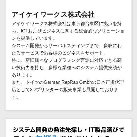
群馬県
PM
家電・電子機器>
フレームワーク
会員システム>
予約システム>
生活用品・
HubSpot>
kintone>
PMSシステム>
広島県>
山口県>
徳島県>
生産管理シス
埼玉県
文房具
基幹システ
アイケイワークス株式会社
飲食店・レストラン>
スマホアプリ開発>
OBIC製品>
テム
地図・位置情報・GPSシステム>
SpringFramework
千葉県
ム(ERP)
ファッショ
香川県>
愛媛県>
高知県>
アイケイワークス株式会社は東京都台東区に拠点を持
工程管理シス
流通・小売>
SpringBoot
ン・アパレ
データベース構築>
東京都
顧客管理シ
店舗システム>
ち、ICTおよびビジネスに関する総合的なソリューショ
福岡県>
佐賀県>
長崎県>
テム
ル (1785)
ステム
Laravel
神奈川県
商業施設・テーマパーク・複合施
ンを提供しています。
AWSサーバー構築>
オーダーエントリーシステム>
原価管理シス
(CRM)
ペット
熊本県>
大分県>
宮崎県>
CakePHP
新潟県
設>
システム開発からサーバホスティングまで、多岐にわ
テム
経理/会計シ
Azureサーバー構築>
農園・農業
Ruby on Rails
映像・動画システム>
富山県
たるサービスでお客様のビジネスをサポート。
鹿児島県>
沖縄県>
倉庫管理シス
美容室・サロン>
ステム
NPO・官公
特に、新旧様々なプログラミング言語に対応できる高
Node.js
石川県
Linuxサーバー構築>
テム
シミュレーションシステム>
在庫管理シ
対応地域
庁
い技術力を持ち、多様な業種へのシステム提供実績が
エステ・ネイル>
化粧品>
Django
福井県
需要予測シス
ステム
ネットワーク構築・保守・運用>
国外>
あります。
イベント・
オークションシステム>
AngularJS
山梨県
テム
ブライダル>
病院>
また、ドイツのGerman RepRap Gmbhの日本正規代理
POSシステ
キャンペー
情シス・社内IT支援>
React
長野県
人事（労務管理）
店として3Dプリンターの販売事業も展開しておりま
ム
WEBサービ
ン
クリニック>
歯科医院>
勤怠管理システム>
Vue.js
岐阜県
す。
ス
AWS (Amazon Web Services)>
勤怠管理シ
自動車・バ
NuxtJS
整体・整骨院>
静岡県
マッチングシ
ステム
イク
労務管理システム>
運用代行
ステム
ReactNative
愛知県
生産管理シ
家電・電子
介護・福祉・老人ホーム>
製薬>
リスティング広告運用代行>
人事管理システム>
予約システム
ステム
Flutter
三重県
機器
動物病院 >
求人広告運用代行>
会員システム
マッチング
滋賀県
飲食店・レ
年末調整システム>
構築