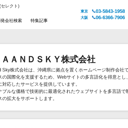
(セレクト)
03-5843-1958
東京
06-6366-7906
大阪
開発会社検索
特集記事
システムジャンル
対応地域
販売管理・生産管理
全国
ＥＡＡＮＤＳＫＹ株式会社
WEBサービス
都道府県
人事（労務管理）
対応地域
and Sky株式会社は、沖縄県に拠点を置くホームページ制作会社
人事（採用・評価・教育）
スの国際化を支援するため、Webサイトの多言語化を得意とし
経理・会計・財務
に対応したサービスを提供しています。
法務・総務
ナブルな価格で技術的に最適化されたウェブサイトを多言語で
販売管理システム
スの拡大をサポートします。
マーケティング
カスタマーサポート
コミュニケーション