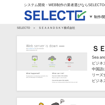
システム開発・WEB制作の業者選びならSELECTO
制作/
SELECTO
ＳＥＡＡＮＤＳＫＹ株式会社
言語・スキル
対応業務
言語
WEBサイト制作
フレームワーク
システム開発
Ｓ
構築
運用代行
Sea 
パッケージ
コンテンツ制作
ビジネ
コンサルティング
中国語
マーケティング
リーズ
ゲーム
ビジネ
その他