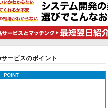
電子証明書サービス
セキュリティ
業務全般
物流・流通向け
医療・介護業界向け
不動産業界向け
業界・業種特化型
データ分析・活用
のサービスのポイント
ブロックチェーン
官公庁・自治体向け
POINT