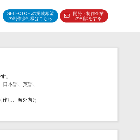
SELECTOへの掲載希望
開発・制作企業
の制作会社様はこちら
の相談をする
得意分野・特徴
得意業界
特徴・強み
予算管理システム
です。
、日本語、英語、
制作し、海外向け