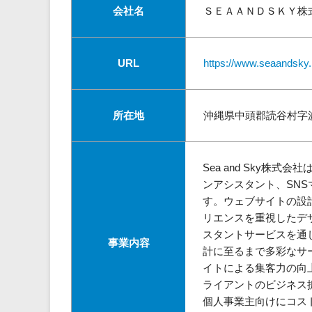
会社名
ＳＥＡＡＮＤＳＫＹ株
URL
https://www.seaandsky.
所在地
沖縄県中頭郡読谷村字波平
Sea and Sky
ンアシスタント、SN
す。ウェブサイトの設
リエンスを重視したデ
スタントサービスを通
事業内容
計に至るまで多彩なサ
イトによる集客力の向
ライアントのビジネス
個人事業主向けにコス