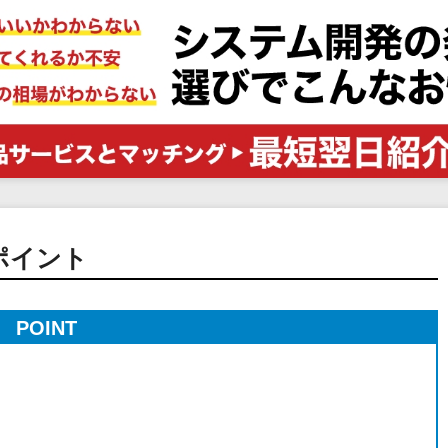
電子証明書サービス
セキュリティ
業務全般
物流・流通向け
医療・介護業界向け
不動産業界向け
業界・業種特化型
データ分析・活用
ブロックチェーン
ポイント
官公庁・自治体向け
POINT