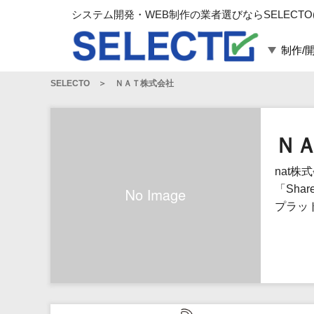
システム開発・WEB制作の業者選びならSELECTO
制作/
SELECTO
ＮＡＴ株式会社
言語・スキル
対応業務
言語
WEBサイト制作
フレームワーク
システム開発
Ｎ
構築
運用代行
nat
パッケージ
コンテンツ制作
「Sha
コンサルティング
プラッ
マーケティング
ゲーム
その他