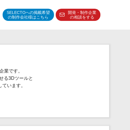
SELECTOへの掲載希望
開発・制作企業
の制作会社様はこちら
の相談をする
得意分野・特徴
得意業界
特徴・強み
予算管理システム
る企業です。
上させる3Dツールと
しています。