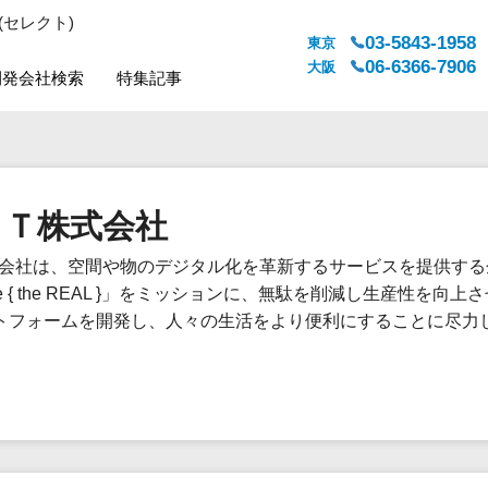
(セレクト)
03-5843-1958
東京
06-6366-7906
大阪
開発会社検索
特集記事
システムジャンル
対応地域
販売管理・生産管理
全国
ＡＴ株式会社
WEBサービス
都道府県
人事（労務管理）
対応地域
株式会社は、空間や物のデジタル化を革新するサービスを提供す
人事（採用・評価・教育）
re { the REAL }」をミッションに、無駄を削減し生産性を向
経理・会計・財務
トフォームを開発し、人々の生活をより便利にすることに尽力
法務・総務
販売管理システム
マーケティング
カスタマーサポート
コミュニケーション