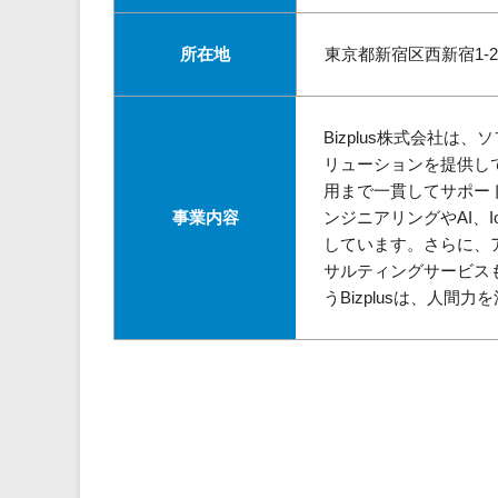
所在地
東京都新宿区西新宿1-26
Bizplus株式会社
リューションを提供し
用まで一貫してサポー
事業内容
ンジニアリングやAI、
しています。さらに、
サルティングサービス
うBizplusは、人