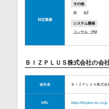
その他
AI
IoT
対応業務
システム開発
コンサル・PM
ＢＩＺＰＬＵＳ株式会社の会
会社名
ＢＩＺＰＬＵＳ株式会
URL
https://bizplus-inc.co.jp