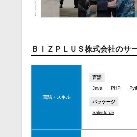
ＢＩＺＰＬＵＳ株式会社のサ
言語
Java
PHP
Pyt
言語・スキル
パッケージ
Salesforce