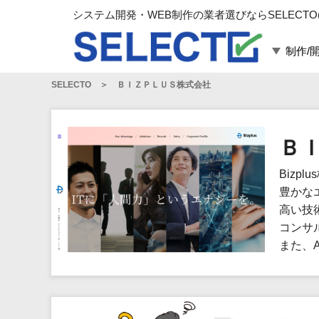
システム開発・WEB制作の業者選びならSELECTO
制作/
SELECTO
ＢＩＺＰＬＵＳ株式会社
言語・スキル
対応業務
言語
WEBサイト制作
フレームワーク
システム開発
Ｂ
構築
運用代行
Biz
パッケージ
コンテンツ制作
豊かな
コンサルティング
高い技
マーケティング
コンサ
ゲーム
また、
その他