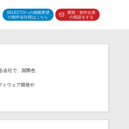
SELECTOへの掲載希望
開発・制作企業
の制作会社様はこちら
の相談をする
得意分野・特徴
得意業界
特徴・強み
予算管理システム
する会社で、国際色
フトウェア開発や