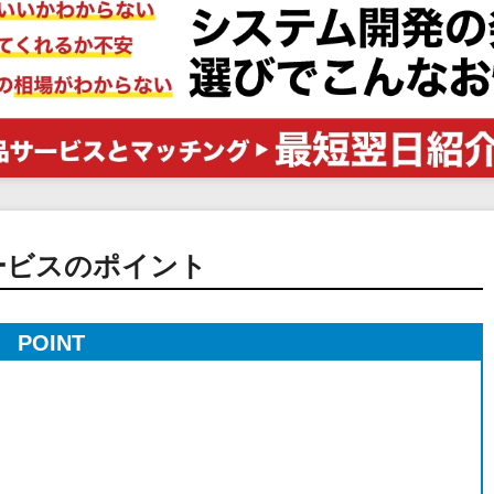
電子証明書サービス
セキュリティ
業務全般
物流・流通向け
医療・介護業界向け
不動産業界向け
業界・業種特化型
データ分析・活用
ービスのポイント
ブロックチェーン
官公庁・自治体向け
POINT