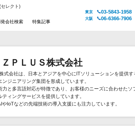
(セレクト)
03-5843-1958
東京
06-6366-7906
大阪
開発会社検索
特集記事
システムジャンル
対応地域
販売管理・生産管理
全国
ＩＺＰＬＵＳ株式会社
WEBサービス
都道府県
人事（労務管理）
対応地域
plus株式会社は、日本とアジアを中心にITソリューションを提供
人事（採用・評価・教育）
エンジニアリング集団を形成しています。
経理・会計・財務
術力と多言語対応が特徴であり、お客様のニーズに合わせたソ
法務・総務
ルティングサービスを提供しています。
販売管理システム
AIやIoTなどの先端技術の導入支援にも注力しています。
マーケティング
カスタマーサポート
コミュニケーション