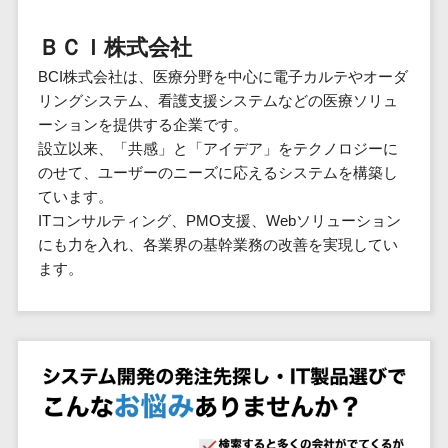
群馬県
PM
家電・電子機器>
フレームワーク
会員システム>
予約システム>
生活用品・
HubSpot>
kintone>
PMSシステム>
広島県>
山口県>
徳島県>
生産管理シス
埼玉県
文房具
基幹システ
ＢＣＩ株式会社
飲食店・レストラン>
スマホアプリ開発>
OBIC製品>
テム
地図・位置情報・GPSシステム>
SpringFramework
千葉県
ム(ERP)
ファッショ
香川県>
愛媛県>
高知県>
BCI株式会社は、医療分野を中心に電子カルテやオーダ
工程管理シス
流通・小売>
SpringBoot
ン・アパレ
データベース構築>
東京都
顧客管理シ
店舗システム>
リングシステム、看護支援システムなどの医療ソリュ
福岡県>
佐賀県>
長崎県>
テム
ル (1785)
ステム
Laravel
神奈川県
商業施設・テーマパーク・複合施
ーションを提供する企業です。
AWSサーバー構築>
オーダーエントリーシステム>
原価管理シス
(CRM)
ペット
熊本県>
大分県>
宮崎県>
CakePHP
新潟県
設>
設立以来、「共感」と「アイデア」をテクノロジーに
テム
経理/会計シ
Azureサーバー構築>
農園・農業
Ruby on Rails
映像・動画システム>
富山県
のせて、ユーザーのニーズに応えるシステムを構築し
鹿児島県>
沖縄県>
倉庫管理シス
美容室・サロン>
ステム
NPO・官公
ています。
Node.js
石川県
Linuxサーバー構築>
テム
シミュレーションシステム>
在庫管理シ
対応地域
庁
ITコンサルティング、PMO支援、Webソリューション
エステ・ネイル>
化粧品>
Django
福井県
需要予測シス
ステム
ネットワーク構築・保守・運用>
国外>
にも力を入れ、各業界の基幹業務の改善を実現してい
イベント・
オークションシステム>
AngularJS
山梨県
テム
ブライダル>
病院>
ます。
POSシステ
キャンペー
情シス・社内IT支援>
React
長野県
人事（労務管理）
ム
WEBサービ
ン
クリニック>
歯科医院>
勤怠管理システム>
Vue.js
岐阜県
ス
AWS (Amazon Web Services)>
勤怠管理シ
自動車・バ
NuxtJS
整体・整骨院>
静岡県
マッチングシ
ステム
イク
労務管理システム>
運用代行
ステム
ReactNative
愛知県
生産管理シ
家電・電子
介護・福祉・老人ホーム>
製薬>
リスティング広告運用代行>
人事管理システム>
予約システム
ステム
Flutter
三重県
機器
動物病院 >
求人広告運用代行>
会員システム
マッチング
滋賀県
飲食店・レ
年末調整システム>
構築