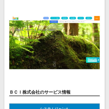
ービス
従業員満足度調査・人材定着化ツ
インフルエンサーマーケティング>
代行
保険
ール>
給与計算アウ
予算管理システム
SNS運用
税理士・会
コンテンツマーケティング>
トソーシング
～100万円以下>
101～200万円>
計士
1on1ツール>
LINE運用代
年末調整アウ
SNSマーケティング>
行
弁護士
201～300万円>
301～500万円>
トソーシング
適性検査サービス>
YouTube運
社労士
動画マーケティング>
福利厚生アウ
501～1000万円>
用代行
Web面接システム>
行政書士
トソーシング
ゲーム
WordPress
1000～1500万円>
大学・高
エンゲージメントツール>
ソーシャルゲーム>
フリーランス
構築・運用
校・専門学
管理システム
1500～5000万円>
ダイレクトリクルーティングサー
コンシューマーゲーム>
校
コンテン
社宅管理サー
ビス>
ツ制作
5001～10000万円>
学習塾・予
ビス
その他
コンテンツ
備校
採用代行サービス>
Web3.0>
AI>
AR/VR>
IoT>
健康管理IoTサ
10000万円以上>
制作
保育園・幼
ービス
経理・会計・財務
補助金・助成金サポート>
ライティン
稚園
外国人就労シ
経費精算システム>
グ
葬儀・墓
ステム
ＢＣＩ株式会社のサービス情報
編集・校正
石・仏壇
Web請求書システム>
産業保健サー
インタビュ
お寺・神社
ビス
帳票発行サービス>
ー
ゲーム・ア
システムジャンル