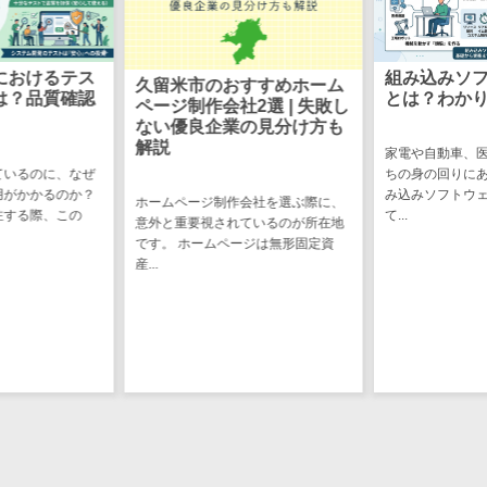
CRMツール
共有）>
セールス
ファイル転送サービス>
DX（SFA/MA）
におけるテス
組み込みソ
久留米市のおすすめホーム
遠隔接客ツー
文書管理システム>
Web電話帳>
は？品質確認
とは？わか
ページ制作会社2選 | 失敗し
ル
ない優良企業の見分け方も
会議効率化ツール>
解説
オンライン商
家電や自動車、
談ツール
ているのに、なぜ
ちの身の回りに
ナレッジ共有ツール>
用がかかるのか？
み込みソフトウ
ホームページ制作会社を選ぶ際に、
セールスイネ
注する際、この
て...
意外と重要視されているのが所在地
バーチャルオフィスツール>
ーブルメントツ
です。 ホームページは無形固定資
ール
産...
ビジネスチャット>
名刺管理サー
デジタルサイネージソフト>
ビス
インサイドセ
オンライン校正ツール>
ールス代行サー
グループウェア>
社内SNS>
ビス
マーケティン
Web会議システム>
グ
プロジェクト管理ツール>
メール配信シ