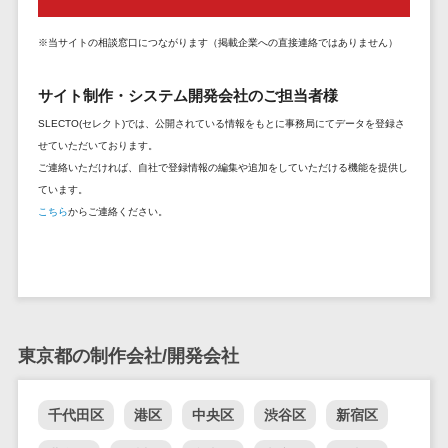
セールスイネーブルメントツール>
ゲーム
テム
コンシュー
※当サイトの相談窓口につながります（掲載企業への直接連絡ではありません）
ファクタリン
名刺管理サービス>
マーゲーム
グサービス
インサイドセールス代行サービス>
サイト制作・システム開発会社のご担当者様
その他
債権管理シス
Web3.0
テム
SLECTO(セレクト)では、公開されている情報をもとに事務局にてデータを登録さ
マーケティング
せていただいております。
AI
メール配信システム>
債務管理シス
ご連絡いただければ、自社で登録情報の編集や追加をしていただける機能を提供し
テム
AR/VR
ています。
デジタル資産管理システム>
固定資産管理
IoT
こちら
からご連絡ください。
システム
商品情報管理システム>
補助金・助
経理アウトソ
成金サポー
チケット管理システム>
ーシング
ト
SNSキャンペーンツール>
振込代行サー
ビス
予約管理システム>
東京都の制作会社/開発会社
請求代行サー
広告効果測定ツール>
ビス
千代田区
港区
中央区
渋谷区
新宿区
送金サービス
リード獲得ツール>
税務申告シス