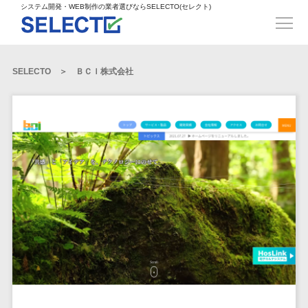
得意業界
ECサイト構築>
ECカートシステム>
システム開発・WEB制作の業者選びならSELECTO(セレクト)
都道府県
SpringFramework>
SpringBoot>
人材>
製造業>
システム開発
北海道>
青森県>
岩手県>
販売管理システム>
言語・スキル
対応業務
システムジ
対応地域
得意分
Laravel>
CakePHP>
工業・インフラ・物流>
コンサル・PM>
宮城県>
秋田県>
山形県>
言語
WEBサイ
ャンル
全国
野・特徴
受注・発注管理システム>
Ruby on Rails>
Node.js>
食品・飲料>
IT・Webサービス>
SELECTO
ＢＣＩ株式会社
基幹システム(ERP)>
ト制作
Python
全国
販売管理・生
得意業界
福島県>
茨城県>
栃木県>
購買管理システム>
LP制作
産管理
Django>
AngularJS>
React>
Java
都道府県
インテリア・雑貨>
顧客管理システム(CRM)>
群馬県>
埼玉県>
千葉県>
ERP（基幹業
人材
オウンドメ
生産管理システム>
PHP
Vue.js>
NuxtJS>
ベビー・キッズ>
経理/会計システム>
務システム）
ディア
製造業
北海道
Ruby
東京都>
神奈川県>
新潟県>
工程管理システム>
在庫管理シス
ReactNative>
Flutter>
採用サイト
工業・イン
生活用品・文房具>
青森県
在庫管理システム>
Swift
富山県>
石川県>
福井県>
テム
フラ・物流
企業サイト
原価管理システム>
岩手県
Perl
構築
ファッション・アパレル (1785)>
POSシステム>
ECカートシス
食品・飲料
WordPress
山梨県>
長野県>
岐阜県>
AWS構築>
Linux構築>
宮城県
C++
倉庫管理システム>
テム
構築
ペット>
農園・農業>
IT・Webサ
勤怠管理システム>
秋田県
Go
静岡県>
愛知県>
三重県>
WindowsServer構築>
販売管理シス
需要予測システム>
ービス
ECサイト構
山形県
NPO・官公庁>
Kotlin
生産管理システム>
テム
築
インテリ
滋賀県>
京都府>
大阪府>
Azure構築>
Oracle>
WEBサービス
福島県
VBA
受注・発注管
ア・雑貨
イベント・キャンペーン>
マッチングシステム>
システム
マッチングシステム>
茨城県
兵庫県>
奈良県>
和歌山県>
パッケージ
iOS
理システム
開発
ベビー・キ
自動車・バイク>
ポータルサイト(データベース型)>
SAP>
Salesforce>
Access>
栃木県
Android
購買管理シス
予約システム>
会員システム>
ッズ
コンサル・
鳥取県>
島根県>
岡山県>
テム