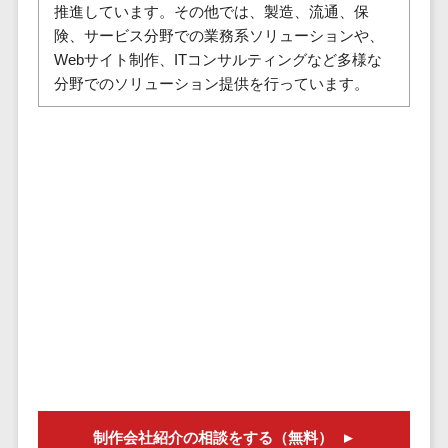
株主総会ツール>
推進しています。その他では、製造、流通、保
以下
事業戦略
経理・会計・
険、サービス分野での業務系ソリューションや、
101～200万
ISMS管理ツール>
財務
マーケテ
Webサイト制作、ITコンサルティングなど多様な
円
ィング
経費精算シス
分野でのソリューション提供を行っています。
リーガルリサーチサービス>
201～300万
テム
Webマーケ
円
ティング
安否確認サービス>
Web請求書シ
301～500万
ステム
インフルエ
クラウドPBX>
円
ンサーマー
帳票発行サー
ケティング
501～1000
ビス
オンラインアシスタント>
万円
コンテンツ
請求書受領サ
会議室予約システム>
マーケティ
1000～
ービス
ング
1500万円
販売管理システム
電子帳簿保存
SNSマーケ
SFAツール>
CRMツール>
1500～
サービス
ティング
5000万円
予算管理シス
セールスDX（SFA/MA）>
動画マーケ
5001～
テム
ティング
10000万円
遠隔接客ツール>
会計ソフト
10000万円
ゲーム
会計システム
オンライン商談ツール>
以上
制作会社紹介の相談をする（無料）
ソーシャル
出張管理シス