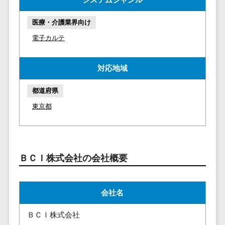
マイナンバー
コピーライ
ニメ・おも
請求書受領サービス>
人事（採用・
ティング・
ちゃ
医療・介護業界向け
評価・教育）
電子帳簿保存サービス>
ネーミング
芸能・アー
電子カルテ
写真撮影
ティスト・
予算管理システム>
会計ソフト>
タレントマネ
音楽
映像制作
ジメントシステ
対応地域
会計システム>
特徴・強
グラフィッ
ム
み
出張管理システム>
クデザイン
都道府県
人事評価シス
(2D・3D)
Pマーク取
テム
東京都
ファクタリングサービス>
得
アニメーシ
採用管理シス
ョン
債権管理システム>
英語での応
テム
対可能
イラスト
eラーニング
債務管理システム>
アワード表
ロゴ制作
ＢＣＩ株式会社の会社概要
（システム）
彰歴あり
固定資産管理システム>
デジタルカ
eラーニング
全国対応可
タログ・電
（コンテンツ）
経理アウトソーシング>
会社名
子書籍
創業10年以
DX人材研修サ
振込代行サービス>
上
コンサル
ービス
ＢＣＩ株式会社
スタッフ数
ティング
リファレンス