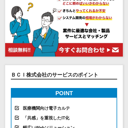
システム
ストラン
PMSシステム
AWS構築
京都府
不動産・マンション>
Indeed運用代行>
SNS運用>
健康管理システム>
ポータルサ
流通・小売
地図・位置情
Linux構築
大阪府
建設・工務店・住宅・リフォーム>
LINE運用代行>
イト(データ
報・GPSシステ
ストレスチェックサービス>
商業施設・
WindowsServer構
兵庫県
ベース型)
ム
テーマパー
ホテル・旅館>
旅行・観光>
築
YouTube運用代行>
奈良県
シフト管理システム>
会員システ
ク・複合施
店舗システム
Azure構築
和歌山県
スポーツ・アウトドア>
WordPress構築・運用>
ム
設
業務可視化ツール>
オーダーエン
Oracle
鳥取県
予約システ
美容室・サ
トリーシステム
銀行・地銀・証券>
保険>
コンテンツ制作
給与計算ソフト>
パッケージ
島根県
ム
ロン
映像・動画シ
コンテンツ制作>
ライティング>
SAP
税理士・会計士>
弁護士>
岡山県
スマホアプ
エステ・ネ
給与前払いサービス>
ステム
編集・校正>
インタビュー>
Salesforce
リ開発
広島県
イル
シミュレーシ
社労士>
行政書士>
給与計算アウトソーシング>
ＢＣＩ株式会社のサービスのポイント
Access
データベー
山口県
化粧品
ョンシステム
コピーライティング・ネーミング>
大学・高校・専門学校>
ス構築
HubSpot
年末調整アウトソーシング>
徳島県
ブライダル
オークション
写真撮影>
映像制作>
AWSサーバ
kintone
システム
香川県
POINT
学習塾・予備校>
病院
福利厚生アウトソーシング>
ー構築
OBIC製品
グラフィックデザイン(2D・3D)>
愛媛県
人事（労務管
クリニック
保育園・幼稚園>
Azureサー
フリーランス管理システム>
理）
医療機関向け電子カルテ
高知県
歯科医院
アニメーション>
イラスト>
バー構築
葬儀・墓石・仏壇>
お寺・神社>
勤怠管理シス
福岡県
整体・整骨
社宅管理サービス>
「共感」を重視したIT化
Linuxサー
テム
ロゴ制作>
院
佐賀県
ゲーム・アニメ・おもちゃ>
幅広いWebソリューション
バー構築