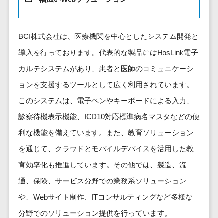
健康管理IoTサービス>
労務管理シス
介護・福
長崎県
デジタルカタログ・電子書籍>
ネットワー
テム
芸能・アーティスト・音楽>
祉・老人ホ
外国人就労システム>
熊本県
ク構築・保
コンサルティング
人事管理シス
ーム
特徴・強み
大分県
BCI株式会社は、医療機関を中心としたシステム開発と
守・運用
産業保健サービス>
Web戦略/企画>
テム
製薬
Pマーク取得>
宮崎県
情シス・社
導入を行っております。代表的な製品にはHosLink電子
年末調整シス
マイナンバー>
動物病院
ブランディング>
内IT支援
鹿児島県
英語での応対可能>
テム
カルテシステムがあり、患者と医師のコミュニケーシ
不動産・マ
AWS
人事（採用・評価・教育）
プロモーション>
沖縄県
健康管理シス
ンション
アワード表彰歴あり>
ョンを支援するツールとして広く利用されています。
(Amazon
タレントマネジメントシステム>
テム
対応地域
EC・ネットショップ戦略>
建設・工務
Web
このシステムは、電子ペンやキーボードによる入力、
全国対応可>
創業10年以上>
ストレスチェ
人事評価システム>
店・住宅・
Services)
SEO対策>
診察待機表示機能、ICD10対応標準病名マスタなどの便
ックサービス
国外
リフォーム
スタッフ数20人以上>
運用代行
採用管理システム>
シフト管理シ
利な機能を備えています。また、教育ソリューション
EFO(入力フォーム最適化)>
ホテル・旅
スタッフ数50人以上>
ステム
eラーニング（システム）>
館
を通じて、クラウドとモバイルデバイスを活用した教
リスティン
コンバージョン率改善>
SNS>
業務可視化ツ
アジャイル開発>
UI/UXに強い>
旅行・観光
グ広告運用
eラーニング（コンテンツ）>
育効率化も推進しています。その他では、製造、流
ール
事業戦略>
代行
スポーツ・
保守/運用も対応>
通、保険、サービス分野での業務系ソリューション
給与計算ソフ
DX人材研修サービス>
アウトドア
求人広告運
マーケティング
ト
や、Webサイト制作、ITコンサルティングなど多様な
要件定義から対応>
用代行
銀行・地
リファレンスチェックサービス>
Webマーケティング>
給与前払いサ
銀・証券
分野でのソリューション提供を行っています。
Indeed運用
レベニューシェア可能>