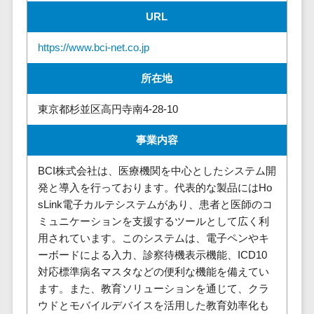
請求代行サービス>
20人以上
URL
チェックサービ
送金サービス>
Web戦略/企
スタッフ数
ス
https://www.bci-net.co.jp
画
50人以上
従業員満足度
税務申告システム>
ブランディ
アジャイル
調査・人材定着
所在地
法務・総務
ング
開発
化ツール
電子契約システム>
プロモーシ
UI/UXに強
1on1ツール
東京都杉並区高円寺南4-28-10
ョン
い
適性検査サー
契約書レビューシステム>
事業内容
EC・ネット
保守/運用も
ビス
契約書管理システム>
ショップ戦
対応
Web面接シス
BCI株式会社は、医療機関を中心としたシステム開
略
要件定義か
テム
反社チェックツール>
発と導入を行っております。代表的な製品にはHo
SEO対策
ら対応
エンゲージメ
sLink電子カルテシステムがあり、患者と医師のコ
受付システム>
EFO(入力フ
レベニュー
ントツール
ミュニケーションを支援するツールとして広く利
ォーム最適
シェア可能
座席管理システム>
ダイレクトリ
用されています。このシステムは、電子ペンやキ
化)
クルーティング
予算管理
ーボードによる入力、診察待機表示機能、ICD10
入退室管理システム>
コンバージ
サービス
システム
対応標準病名マスタなどの便利な機能を備えてい
ョン率改善
ます。また、教育ソリューションを通じて、クラ
採用代行サー
CO2排出量管理システム>
ウドとモバイルデバイスを活用した教育効率化も
SNS
～100万円
ビス