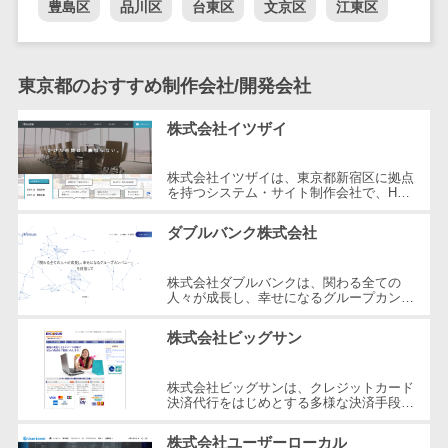
豊島区
品川区
台東区
文京区
江東区
DM発送サービス>
EFOツール>
テム
法務・総務
LP作成サービス>
電子契約シス
東京都のおすすめ制作会社/開発会社
広告運用代行>
テム
株式会社イツザイ
契約書レビュ
Webアンケートシステム>
ーシステム
Web接客ツール>
MAツール>
株式会社イツザイは、東京都新宿区に拠点
契約書管理シ
を持つシステム・サイト制作会社で、HP
ステム
制作、WEB集客コンサルティング、メデ
動画配信システム>
ィア運営の3つの事業を軸にサービスを
ダブルバンク株式会社
反社チェック
提...
SNS管理ツール>
ツール
株式会社ダブルバンクは、関わる全ての
受付システム
LINEマーケティングツール>
人々が成長し、幸せになるグループカンパ
ニーを目指した企業です。東京都調布市に
座席管理シス
所在し、WEB制作やマーケティング、
SEOツール>
MEOツール>
株式会社ビッグサン
テム
さ...
イベント管理システム>
入退室管理シ
株式会社ビッグサンは、クレジットカード
ステム
決済代行をはじめとする多様な決済手段を
カスタマーサポート
提供する企業です。2001年に設立され、
CO2排出量管
コールセンターCRM>
東京都三鷹市に本社を構えています。...
株式会社ユーザーローカル
理システム