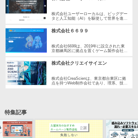
自動音声応答システム(IVR)>
株主総会ツー
株式会社ユーザーローカルは、ビッグデー
ル
タと人工知能（AI）を駆使して世界を進化
AI自動電話応答>
させることを経営理念とする、日本を代表
ISMS管理ツー
する技術ベンチャー企業です。国内...
株式会社６６９９
コールセンター音声認識>
ル
リーガルリサ
カスタマーサクセスツール>
株式会社6699は、2019年に設立された東
ーチサービス
京都練馬区に拠点を置くゲーム製作会社で
ITサービスマネジメントツール>
す。同社はHTML5ゲームポータルサイト
安否確認サー
「6699.jp」の開発・運営を行い、イン
株式会社クリエイサイエン
ビス
タ...
問い合わせ管理システム>
クラウドPBX
株式会社CreaScienは、東京都台東区に拠
遠隔サポートツール>
オンラインア
点を持つWeb制作会社であり、理系、技
術、そしてWeb3の領域での強みを活かし
シスタント
コールセンター代行サービス>
たクリエイティブ制作を行っています。
独...
会議室予約シ
通話録音・解析システム>
ステム
特集記事
販売管理シス
チャットボット>
FAQシステム>
テム
コミュニケーション
SFAツール
オンラインストレージ（ファイル