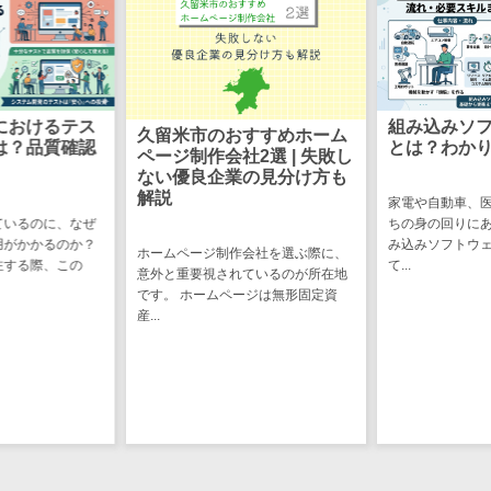
CRMツール
共有）>
セールス
ファイル転送サービス>
DX（SFA/MA）
遠隔接客ツー
文書管理システム>
Web電話帳>
ル
におけるテス
組み込みソ
久留米市のおすすめホーム
会議効率化ツール>
は？品質確認
とは？わか
オンライン商
ページ制作会社2選 | 失敗し
談ツール
ない優良企業の見分け方も
ナレッジ共有ツール>
解説
家電や自動車、
セールスイネ
ているのに、なぜ
ちの身の回りに
バーチャルオフィスツール>
ーブルメントツ
用がかかるのか？
み込みソフトウ
ホームページ制作会社を選ぶ際に、
ール
注する際、この
て...
ビジネスチャット>
意外と重要視されているのが所在地
名刺管理サー
です。 ホームページは無形固定資
デジタルサイネージソフト>
産...
ビス
インサイドセ
オンライン校正ツール>
ールス代行サー
グループウェア>
社内SNS>
ビス
マーケティン
Web会議システム>
グ
プロジェクト管理ツール>
メール配信シ