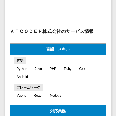
ービス
従業員満足度調査・人材定着化ツ
インフルエンサーマーケティング>
代行
保険
ール>
給与計算アウ
予算管理システム
SNS運用
税理士・会
コンテンツマーケティング>
トソーシング
～100万円以下>
101～200万円>
計士
1on1ツール>
LINE運用代
年末調整アウ
SNSマーケティング>
行
弁護士
201～300万円>
301～500万円>
トソーシング
適性検査サービス>
ＡＴＣＯＤＥＲ株式会社のサービス情報
YouTube運
社労士
動画マーケティング>
福利厚生アウ
501～1000万円>
用代行
Web面接システム>
行政書士
トソーシング
ゲーム
WordPress
1000～1500万円>
大学・高
エンゲージメントツール>
ソーシャルゲーム>
言語・スキル
フリーランス
構築・運用
校・専門学
管理システム
1500～5000万円>
ダイレクトリクルーティングサー
コンシューマーゲーム>
校
コンテン
言語
社宅管理サー
ビス>
ツ制作
5001～10000万円>
学習塾・予
ビス
Python
Java
PHP
Ruby
C++
その他
コンテンツ
備校
採用代行サービス>
Web3.0>
AI>
AR/VR>
IoT>
健康管理IoTサ
10000万円以上>
Android
制作
保育園・幼
ービス
経理・会計・財務
補助金・助成金サポート>
ライティン
稚園
フレームワーク
外国人就労シ
経費精算システム>
グ
葬儀・墓
Vue.js
React
Node.js
ステム
編集・校正
石・仏壇
Web請求書システム>
産業保健サー
インタビュ
お寺・神社
ビス
対応業務
帳票発行サービス>
ー
ゲーム・ア