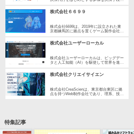
提供する企業です。2001年に設立され、
自動音声応答システム(IVR)>
株主総会ツー
東京都三鷹市に本社を構えています。...
株式会社６６９９
ル
AI自動電話応答>
ISMS管理ツー
株式会社6699は、2019年に設立された東
コールセンター音声認識>
ル
京都練馬区に拠点を置くゲーム製作会社で
す。同社はHTML5ゲームポータルサイト
リーガルリサ
「6699.jp」の開発・運営を行い、イン
カスタマーサクセスツール>
株式会社ユーザーローカル
タ...
ーチサービス
ITサービスマネジメントツール>
安否確認サー
株式会社ユーザーローカルは、ビッグデー
ビス
タと人工知能（AI）を駆使して世界を進化
問い合わせ管理システム>
させることを経営理念とする、日本を代表
クラウドPBX
する技術ベンチャー企業です。国内...
株式会社クリエイサイエン
遠隔サポートツール>
オンラインア
シスタント
コールセンター代行サービス>
株式会社CreaScienは、東京都台東区に拠
点を持つWeb制作会社であり、理系、技
会議室予約シ
術、そしてWeb3の領域での強みを活かし
通話録音・解析システム>
ステム
たクリエイティブ制作を行っています。
独...
販売管理シス
チャットボット>
FAQシステム>
テム
特集記事
コミュニケーション
SFAツール
オンラインストレージ（ファイル