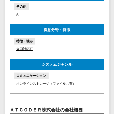
マイナンバー
コピーライ
ニメ・おも
請求書受領サービス>
その他
人事（採用・
ティング・
ちゃ
AI
評価・教育）
電子帳簿保存サービス>
ネーミング
芸能・アー
写真撮影
ティスト・
予算管理システム>
会計ソフト>
タレントマネ
得意分野・特徴
音楽
映像制作
ジメントシステ
会計システム>
特徴・強
グラフィッ
ム
特徴・強み
み
出張管理システム>
クデザイン
人事評価シス
全国対応可
(2D・3D)
Pマーク取
テム
ファクタリングサービス>
得
アニメーシ
採用管理シス
システムジャンル
ョン
債権管理システム>
英語での応
テム
対可能
イラスト
eラーニング
債務管理システム>
コミュニケーション
アワード表
ロゴ制作
（システム）
オンラインストレージ（ファイル共有）
彰歴あり
固定資産管理システム>
デジタルカ
eラーニング
全国対応可
タログ・電
（コンテンツ）
経理アウトソーシング>
子書籍
創業10年以
DX人材研修サ
振込代行サービス>
上
コンサル
ービス
ＡＴＣＯＤＥＲ株式会社の会社概要
スタッフ数
ティング
リファレンス