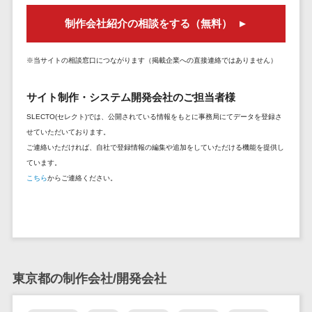
セールスイネーブルメントツール>
ゲーム
テム
制作会社紹介の相談をする（無料）
コンシュー
ファクタリン
名刺管理サービス>
マーゲーム
グサービス
※当サイトの相談窓口につながります（掲載企業への直接連絡ではありません）
インサイドセールス代行サービス>
その他
債権管理シス
Web3.0
テム
マーケティング
サイト制作・システム開発会社のご担当者様
AI
メール配信システム>
債務管理シス
SLECTO(セレクト)では、公開されている情報をもとに事務局にてデータを登録さ
テム
AR/VR
デジタル資産管理システム>
せていただいております。
固定資産管理
IoT
ご連絡いただければ、自社で登録情報の編集や追加をしていただける機能を提供し
システム
商品情報管理システム>
ています。
補助金・助
こちら
からご連絡ください。
経理アウトソ
成金サポー
チケット管理システム>
ーシング
ト
SNSキャンペーンツール>
振込代行サー
ビス
予約管理システム>
請求代行サー
広告効果測定ツール>
ビス
東京都の制作会社/開発会社
送金サービス
リード獲得ツール>
税務申告シス