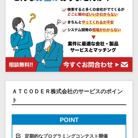
システム
ストラン
PMSシステム
AWS構築
京都府
不動産・マンション>
Indeed運用代行>
SNS運用>
健康管理システム>
ポータルサ
流通・小売
地図・位置情
Linux構築
大阪府
建設・工務店・住宅・リフォーム>
LINE運用代行>
イト(データ
報・GPSシステ
ストレスチェックサービス>
商業施設・
WindowsServer構
兵庫県
ベース型)
ム
テーマパー
ホテル・旅館>
旅行・観光>
築
YouTube運用代行>
奈良県
シフト管理システム>
会員システ
ク・複合施
店舗システム
Azure構築
和歌山県
スポーツ・アウトドア>
WordPress構築・運用>
ム
設
業務可視化ツール>
オーダーエン
Oracle
鳥取県
予約システ
美容室・サ
トリーシステム
銀行・地銀・証券>
保険>
コンテンツ制作
給与計算ソフト>
パッケージ
島根県
ム
ロン
映像・動画シ
コンテンツ制作>
ライティング>
SAP
税理士・会計士>
弁護士>
岡山県
スマホアプ
エステ・ネ
給与前払いサービス>
ステム
編集・校正>
インタビュー>
Salesforce
リ開発
広島県
イル
シミュレーシ
社労士>
行政書士>
給与計算アウトソーシング>
Access
データベー
山口県
化粧品
ョンシステム
コピーライティング・ネーミング>
大学・高校・専門学校>
ス構築
HubSpot
年末調整アウトソーシング>
徳島県
ＡＴＣＯＤＥＲ株式会社のサービスのポイン
ブライダル
オークション
写真撮影>
映像制作>
AWSサーバ
kintone
システム
ト
香川県
学習塾・予備校>
病院
福利厚生アウトソーシング>
ー構築
OBIC製品
グラフィックデザイン(2D・3D)>
愛媛県
人事（労務管
クリニック
保育園・幼稚園>
Azureサー
フリーランス管理システム>
理）
高知県
歯科医院
POINT
アニメーション>
イラスト>
バー構築
葬儀・墓石・仏壇>
お寺・神社>
勤怠管理シス
福岡県
整体・整骨
社宅管理サービス>
Linuxサー
テム
ロゴ制作>
院
佐賀県
定期的なプログラミングコンテスト開催
ゲーム・アニメ・おもちゃ>
バー構築