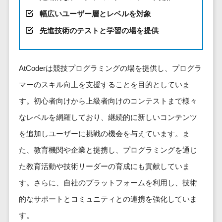
健康管理IoTサービス>
労務管理シス
介護・福
長崎県
デジタルカタログ・電子書籍>
幅広いユーザー層とレベルを対象
ネットワー
テム
芸能・アーティスト・音楽>
祉・老人ホ
外国人就労システム>
熊本県
ク構築・保
コンサルティング
人事管理シス
先進技術のテストと学習の場を提供
ーム
特徴・強み
大分県
守・運用
産業保健サービス>
Web戦略/企画>
テム
製薬
Pマーク取得>
宮崎県
情シス・社
年末調整シス
マイナンバー>
動物病院
ブランディング>
内IT支援
鹿児島県
英語での応対可能>
テム
AtCoderは競技プログラミングの場を提供し、プログラ
不動産・マ
AWS
人事（採用・評価・教育）
プロモーション>
沖縄県
健康管理シス
マーのスキル向上を支援することを目的としていま
ンション
アワード表彰歴あり>
(Amazon
タレントマネジメントシステム>
テム
対応地域
EC・ネットショップ戦略>
建設・工務
す。初心者向けから上級者向けのコンテストまで様々
Web
全国対応可>
創業10年以上>
ストレスチェ
人事評価システム>
店・住宅・
Services)
なレベルを網羅しており、継続的に新しいコンテンツ
SEO対策>
ックサービス
国外
リフォーム
スタッフ数20人以上>
運用代行
採用管理システム>
を追加しユーザーに挑戦の機会を与えています。ま
シフト管理シ
EFO(入力フォーム最適化)>
ホテル・旅
スタッフ数50人以上>
ステム
eラーニング（システム）>
た、教育機関や企業と提携し、プログラミングを通じ
館
リスティン
コンバージョン率改善>
SNS>
業務可視化ツ
アジャイル開発>
UI/UXに強い>
旅行・観光
グ広告運用
た教育活動や技術リーダーの育成にも貢献していま
eラーニング（コンテンツ）>
ール
事業戦略>
代行
スポーツ・
す。さらに、自社のプラットフォームを利用し、技術
保守/運用も対応>
給与計算ソフ
DX人材研修サービス>
アウトドア
求人広告運
マーケティング
ト
的なサポートとコミュニティとの連携を強化していま
要件定義から対応>
用代行
銀行・地
リファレンスチェックサービス>
Webマーケティング>
給与前払いサ
す。
銀・証券
Indeed運用
レベニューシェア可能>