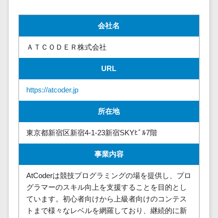
請求代行サービス>
20人以上
チェックサービ
送金サービス>
Web戦略/企
スタッフ数
ス
会社名
画
50人以上
従業員満足度
税務申告システム>
ＡＴＣＯＤＥＲ株式会社
ブランディ
アジャイル
調査・人材定着
法務・総務
ング
開発
化ツール
URL
電子契約システム>
プロモーシ
UI/UXに強
1on1ツール
ョン
い
適性検査サー
契約書レビューシステム>
https://atcoder.jp
EC・ネット
保守/運用も
ビス
契約書管理システム>
ショップ戦
対応
所在地
Web面接シス
略
要件定義か
テム
反社チェックツール>
東京都新宿区新宿4-1-23新宿SKYﾋﾞﾙ7階
SEO対策
ら対応
エンゲージメ
受付システム>
EFO(入力フ
レベニュー
ントツール
事業内容
ォーム最適
シェア可能
座席管理システム>
ダイレクトリ
化)
AtCoderは競技プログラミングの場を提供し、プロ
クルーティング
予算管理
入退室管理システム>
コンバージ
グラマーのスキル向上を支援することを目的とし
サービス
システム
ョン率改善
ています。初心者向けから上級者向けのコンテス
採用代行サー
CO2排出量管理システム>
トまで様々なレベルを網羅しており、継続的に新
SNS
～100万円
ビス