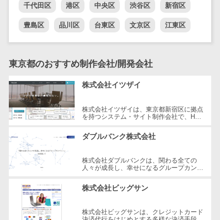
千代田区
港区
中央区
渋谷区
新宿区
DM発送サービス>
EFOツール>
テム
豊島区
品川区
台東区
文京区
江東区
法務・総務
LP作成サービス>
電子契約シス
広告運用代行>
テム
東京都のおすすめ制作会社/開発会社
契約書レビュ
Webアンケートシステム>
ーシステム
株式会社イツザイ
Web接客ツール>
MAツール>
契約書管理シ
ステム
動画配信システム>
株式会社イツザイは、東京都新宿区に拠点
反社チェック
を持つシステム・サイト制作会社で、HP
SNS管理ツール>
制作、WEB集客コンサルティング、メデ
ツール
ィア運営の3つの事業を軸にサービスを
ダブルバンク株式会社
提...
受付システム
LINEマーケティングツール>
座席管理シス
株式会社ダブルバンクは、関わる全ての
SEOツール>
MEOツール>
テム
人々が成長し、幸せになるグループカンパ
ニーを目指した企業です。東京都調布市に
イベント管理システム>
入退室管理シ
所在し、WEB制作やマーケティング、
株式会社ビッグサン
さ...
ステム
カスタマーサポート
CO2排出量管
コールセンターCRM>
株式会社ビッグサンは、クレジットカード
理システム
決済代行をはじめとする多様な決済手段を