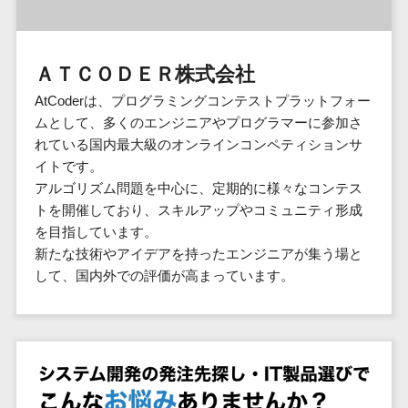
群馬県
PM
家電・電子機器>
フレームワーク
会員システム>
予約システム>
生活用品・
HubSpot>
kintone>
PMSシステム>
広島県>
山口県>
徳島県>
生産管理シス
埼玉県
文房具
基幹システ
飲食店・レストラン>
スマホアプリ開発>
OBIC製品>
テム
地図・位置情報・GPSシステム>
SpringFramework
千葉県
ム(ERP)
ファッショ
香川県>
愛媛県>
高知県>
ＡＴＣＯＤＥＲ株式会社
工程管理シス
流通・小売>
SpringBoot
ン・アパレ
データベース構築>
東京都
顧客管理シ
店舗システム>
福岡県>
佐賀県>
長崎県>
テム
ル (1785)
AtCoderは、プログラミングコンテストプラットフォー
ステム
Laravel
神奈川県
商業施設・テーマパーク・複合施
AWSサーバー構築>
オーダーエントリーシステム>
原価管理シス
ムとして、多くのエンジニアやプログラマーに参加さ
(CRM)
ペット
熊本県>
大分県>
宮崎県>
CakePHP
新潟県
設>
テム
れている国内最大級のオンラインコンペティションサ
経理/会計シ
Azureサーバー構築>
農園・農業
Ruby on Rails
映像・動画システム>
富山県
鹿児島県>
沖縄県>
イトです。
倉庫管理シス
美容室・サロン>
ステム
NPO・官公
Node.js
石川県
Linuxサーバー構築>
アルゴリズム問題を中心に、定期的に様々なコンテス
テム
シミュレーションシステム>
在庫管理シ
対応地域
庁
エステ・ネイル>
化粧品>
Django
福井県
トを開催しており、スキルアップやコミュニティ形成
需要予測シス
ステム
ネットワーク構築・保守・運用>
国外>
イベント・
オークションシステム>
を目指しています。
AngularJS
山梨県
テム
ブライダル>
病院>
POSシステ
キャンペー
新たな技術やアイデアを持ったエンジニアが集う場と
情シス・社内IT支援>
React
長野県
人事（労務管理）
ム
WEBサービ
ン
して、国内外での評価が高まっています。
クリニック>
歯科医院>
勤怠管理システム>
Vue.js
岐阜県
ス
AWS (Amazon Web Services)>
勤怠管理シ
自動車・バ
NuxtJS
整体・整骨院>
静岡県
マッチングシ
ステム
イク
労務管理システム>
運用代行
ステム
ReactNative
愛知県
生産管理シ
家電・電子
介護・福祉・老人ホーム>
製薬>
リスティング広告運用代行>
人事管理システム>
予約システム
ステム
Flutter
三重県
機器
動物病院 >
求人広告運用代行>
会員システム
マッチング
滋賀県
飲食店・レ
年末調整システム>
構築