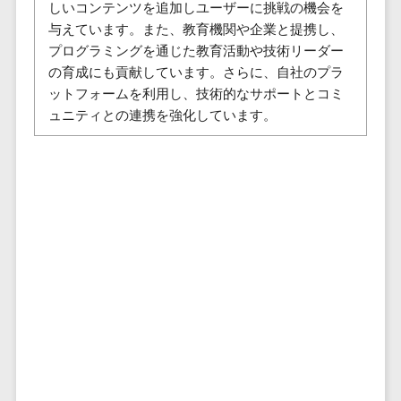
株主総会ツール>
しいコンテンツを追加しユーザーに挑戦の機会を
以下
事業戦略
経理・会計・
与えています。また、教育機関や企業と提携し、
101～200万
ISMS管理ツール>
財務
マーケテ
プログラミングを通じた教育活動や技術リーダー
円
ィング
経費精算シス
の育成にも貢献しています。さらに、自社のプラ
リーガルリサーチサービス>
201～300万
テム
Webマーケ
ットフォームを利用し、技術的なサポートとコミ
円
ティング
安否確認サービス>
Web請求書シ
ュニティとの連携を強化しています。
301～500万
ステム
インフルエ
クラウドPBX>
円
ンサーマー
帳票発行サー
ケティング
501～1000
ビス
オンラインアシスタント>
万円
コンテンツ
請求書受領サ
会議室予約システム>
マーケティ
1000～
ービス
ング
1500万円
販売管理システム
電子帳簿保存
SNSマーケ
SFAツール>
CRMツール>
1500～
サービス
ティング
5000万円
予算管理シス
セールスDX（SFA/MA）>
動画マーケ
5001～
テム
ティング
10000万円
遠隔接客ツール>
会計ソフト
10000万円
ゲーム
会計システム
オンライン商談ツール>
以上
ソーシャル
出張管理シス