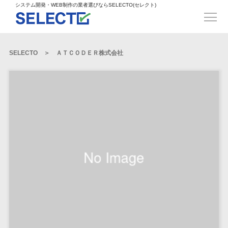
得意業界
ECサイト構築>
ECカートシステム>
システム開発・WEB制作の業者選びならSELECTO(セレクト)
都道府県
SpringFramework>
SpringBoot>
人材>
製造業>
システム開発
北海道>
青森県>
岩手県>
販売管理システム>
言語・スキル
対応業務
システムジ
対応地域
得意分
Laravel>
CakePHP>
工業・インフラ・物流>
コンサル・PM>
宮城県>
秋田県>
山形県>
言語
WEBサイ
ャンル
全国
野・特徴
受注・発注管理システム>
Ruby on Rails>
Node.js>
食品・飲料>
IT・Webサービス>
SELECTO
ＡＴＣＯＤＥＲ株式会社
基幹システム(ERP)>
ト制作
Python
全国
販売管理・生
得意業界
福島県>
茨城県>
栃木県>
購買管理システム>
LP制作
産管理
Django>
AngularJS>
React>
Java
都道府県
インテリア・雑貨>
顧客管理システム(CRM)>
群馬県>
埼玉県>
千葉県>
ERP（基幹業
人材
オウンドメ
生産管理システム>
PHP
Vue.js>
NuxtJS>
ベビー・キッズ>
経理/会計システム>
務システム）
ディア
製造業
北海道
Ruby
東京都>
神奈川県>
新潟県>
工程管理システム>
在庫管理シス
ReactNative>
Flutter>
採用サイト
工業・イン
生活用品・文房具>
青森県
在庫管理システム>
Swift
富山県>
石川県>
福井県>
テム
フラ・物流
企業サイト
原価管理システム>
岩手県
Perl
構築
ファッション・アパレル (1785)>
POSシステム>
ECカートシス
食品・飲料
WordPress
山梨県>
長野県>
岐阜県>
AWS構築>
Linux構築>
宮城県
C++
倉庫管理システム>
テム
構築
ペット>
農園・農業>
IT・Webサ
勤怠管理システム>
秋田県
Go
静岡県>
愛知県>
三重県>
WindowsServer構築>
販売管理シス
需要予測システム>
ービス
ECサイト構
山形県
NPO・官公庁>
Kotlin
生産管理システム>
テム
築
インテリ
滋賀県>
京都府>
大阪府>
Azure構築>
Oracle>
WEBサービス
福島県
VBA
受注・発注管
ア・雑貨
イベント・キャンペーン>
マッチングシステム>
システム
マッチングシステム>
茨城県
兵庫県>
奈良県>
和歌山県>
パッケージ
iOS
理システム
開発
ベビー・キ
自動車・バイク>
ポータルサイト(データベース型)>
SAP>
Salesforce>
Access>
栃木県
Android
購買管理シス
予約システム>
会員システム>
ッズ
コンサル・
鳥取県>
島根県>
岡山県>
テム