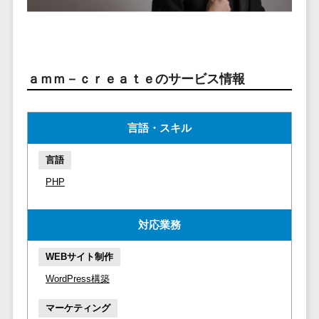
マイナンバー
コピーライ
ニメ・おも
請求書受領サービス>
人事（採用・
ティング・
ちゃ
評価・教育）
電子帳簿保存サービス>
ネーミング
芸能・アー
写真撮影
ティスト・
予算管理システム>
会計ソフト>
タレントマネ
ａｍｍ－ｃｒｅａｔｅのサービス情報
音楽
映像制作
ジメントシステ
会計システム>
特徴・強
グラフィッ
ム
み
出張管理システム>
クデザイン
言語・スキル
人事評価シス
(2D・3D)
Pマーク取
テム
ファクタリングサービス>
言語
得
アニメーシ
採用管理シス
ョン
債権管理システム>
英語での応
PHP
テム
対可能
イラスト
eラーニング
債務管理システム>
アワード表
ロゴ制作
（システム）
対応業務
彰歴あり
固定資産管理システム>
デジタルカ
eラーニング
全国対応可
WEBサイト制作
タログ・電
（コンテンツ）
経理アウトソーシング>
子書籍
創業10年以
WordPress構築
DX人材研修サ
振込代行サービス>
上
コンサル
ービス
マーケティング
スタッフ数
ティング
リファレンス