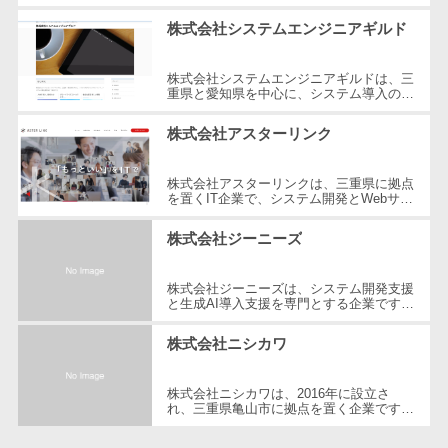
CRMツール
鈴鹿市を拠点に、システムインテグレーシ
共有）>
ョンを通じて、企業にとって必要不...
株式会社システムエンジニアギルド
セールス
ファイル転送サービス>
DX（SFA/MA）
株式会社システムエンジニアギルドは、三
遠隔接客ツー
文書管理システム>
Web電話帳>
重県と愛知県を中心に、システム導入のコ
ル
ンサルティングとシステムの受託開発を提
供する企業です。顧客のニーズに応...
会議効率化ツール>
株式会社アスターリンク
オンライン商
談ツール
ナレッジ共有ツール>
株式会社アスターリンクは、三重県に拠点
セールスイネ
を置くIT企業で、システム開発とWebサイ
バーチャルオフィスツール>
ーブルメントツ
ト制作に特化しています。同社は、DX化
を支援し、企業の効率化と生産性向上を...
ール
株式会社ジーニーズ
ビジネスチャット>
名刺管理サー
デジタルサイネージソフト>
株式会社ジーニーズは、システム開発支援
ビス
と生成AI導入支援を専門とする企業です。
インサイドセ
2005年の設立以来、システム開発プロジ
オンライン校正ツール>
ェクトのマネジメントや技術支援を手...
ールス代行サー
株式会社ニシカワ
グループウェア>
社内SNS>
ビス
株式会社ニシカワは、2016年に設立さ
マーケティン
Web会議システム>
れ、三重県亀山市に拠点を置く企業です。
グ
制御盤の設計・製作をはじめ、PLCプログ
ラム開発設計やロボットシステムの設計
プロジェクト管理ツール>
メール配信シ