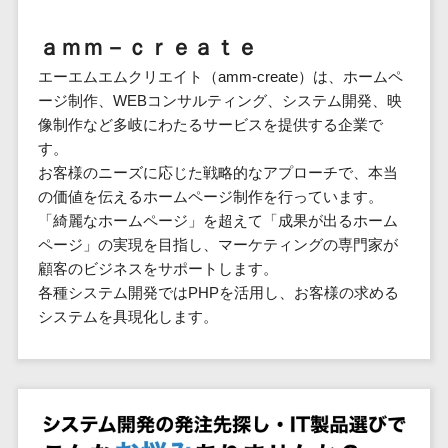
群馬県
PM
家電・電子機器>
フレームワーク
会員システム>
予約システム>
生活用品・
HubSpot>
kintone>
PMSシステム>
広島県>
山口県>
徳島県>
生産管理シス
埼玉県
文房具
基幹システ
ａｍｍ－ｃｒｅａｔｅ
飲食店・レストラン>
スマホアプリ開発>
OBIC製品>
テム
地図・位置情報・GPSシステム>
SpringFramework
千葉県
ム(ERP)
ファッショ
香川県>
愛媛県>
高知県>
エーエムエムクリエイト（amm-create）は、ホームペ
工程管理シス
流通・小売>
SpringBoot
ン・アパレ
データベース構築>
東京都
顧客管理シ
店舗システム>
ージ制作、WEBコンサルティング、システム開発、映
福岡県>
佐賀県>
長崎県>
テム
ル (1785)
ステム
Laravel
神奈川県
商業施設・テーマパーク・複合施
像制作など多岐にわたるサービスを提供する企業で
AWSサーバー構築>
オーダーエントリーシステム>
原価管理シス
(CRM)
ペット
熊本県>
大分県>
宮崎県>
CakePHP
新潟県
設>
す。
テム
経理/会計シ
Azureサーバー構築>
農園・農業
Ruby on Rails
映像・動画システム>
富山県
お客様のニーズに応じた戦略的なアプローチで、本当
鹿児島県>
沖縄県>
倉庫管理シス
美容室・サロン>
ステム
NPO・官公
の価値を伝えるホームページ制作を行っています。
Node.js
石川県
Linuxサーバー構築>
テム
シミュレーションシステム>
在庫管理シ
対応地域
庁
「綺麗なホームページ」を超えて「成果が出るホーム
エステ・ネイル>
化粧品>
Django
福井県
需要予測シス
ステム
ネットワーク構築・保守・運用>
国外>
ページ」の実現を目指し、マーケティングの専門家が
イベント・
オークションシステム>
AngularJS
山梨県
テム
ブライダル>
病院>
顧客のビジネスをサポートします。
POSシステ
キャンペー
情シス・社内IT支援>
React
長野県
人事（労務管理）
各種システム開発ではPHPを活用し、お客様の求める
ム
WEBサービ
ン
クリニック>
歯科医院>
勤怠管理システム>
Vue.js
岐阜県
システムを具現化します。
ス
AWS (Amazon Web Services)>
勤怠管理シ
自動車・バ
NuxtJS
整体・整骨院>
静岡県
マッチングシ
ステム
イク
労務管理システム>
運用代行
ステム
ReactNative
愛知県
生産管理シ
家電・電子
介護・福祉・老人ホーム>
製薬>
リスティング広告運用代行>
人事管理システム>
予約システム
ステム
Flutter
三重県
機器
動物病院 >
求人広告運用代行>
会員システム
マッチング
滋賀県
飲食店・レ
年末調整システム>
構築