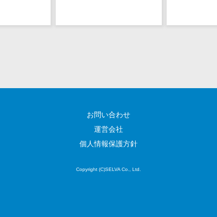
EFOツール
サーバー・ネットワーク監視>
LP作成サービ
ス
設備監視システム>
広告運用代行
ID管理システム>
Webアンケー
システム連携ツール（iPaaS）>
トシステム
Web接客ツー
クラウド接続サービス>
ル
キッティングサービス>
お問い合わせ
MAツール
動画配信シス
運営会社
情シスアウトソーシング>
テム
個人情報保護方針
セキュリティ
SNS管理ツー
標的型攻撃メール対策>
ル
Copyright (C)SELVA Co., Ltd.
LINEマーケテ
セキュリティ・脆弱性診断>
ィングツール
ペネトレーションテスト>
SEOツール