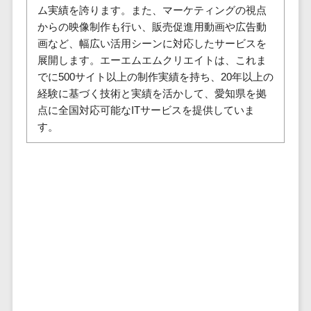
セールスイネーブルメントツール>
ゲーム
ム実績を誇ります。また、マーケティングの視点
テム
からの映像制作も行い、販売促進用動画や広告動
コンシュー
ファクタリン
名刺管理サービス>
画など、幅広い活用シーンに対応したサービスを
マーゲーム
グサービス
展開します。エーエムエムクリエイトは、これま
インサイドセールス代行サービス>
その他
債権管理シス
でに500サイト以上の制作実績を持ち、20年以上の
Web3.0
テム
マーケティング
経験に基づく技術と実績を活かして、愛知県を拠
AI
メール配信システム>
債務管理シス
点に全国対応可能なITサービスを提供していま
テム
AR/VR
す。
デジタル資産管理システム>
固定資産管理
IoT
システム
商品情報管理システム>
補助金・助
経理アウトソ
成金サポー
チケット管理システム>
ーシング
ト
SNSキャンペーンツール>
振込代行サー
ビス
予約管理システム>
請求代行サー
広告効果測定ツール>
ビス
送金サービス
リード獲得ツール>
税務申告シス