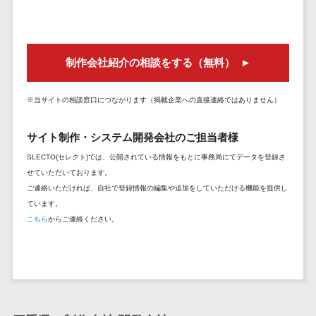
DM発送サービス>
EFOツール>
テム
法務・総務
LP作成サービス>
電子契約シス
制作会社紹介の相談をする（無料）
広告運用代行>
テム
契約書レビュ
Webアンケートシステム>
※当サイトの相談窓口につながります（掲載企業への直接連絡ではありません）
ーシステム
Web接客ツール>
MAツール>
契約書管理シ
サイト制作・システム開発会社のご担当者様
ステム
動画配信システム>
SLECTO(セレクト)では、公開されている情報をもとに事務局にてデータを登録さ
反社チェック
せていただいております。
SNS管理ツール>
ツール
ご連絡いただければ、自社で登録情報の編集や追加をしていただける機能を提供し
受付システム
LINEマーケティングツール>
ています。
こちら
からご連絡ください。
座席管理シス
SEOツール>
MEOツール>
テム
イベント管理システム>
入退室管理シ
ステム
カスタマーサポート
CO2排出量管
コールセンターCRM>
理システム