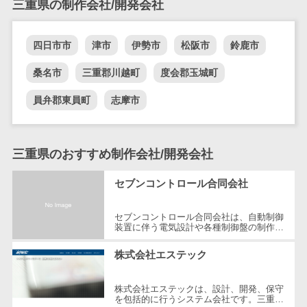
三重県の制作会社/開発会社
自動音声応答システム(IVR)>
株主総会ツー
ル
AI自動電話応答>
四日市市
津市
伊勢市
松阪市
鈴鹿市
ISMS管理ツー
コールセンター音声認識>
ル
桑名市
三重郡川越町
度会郡玉城町
リーガルリサ
カスタマーサクセスツール>
員弁郡東員町
志摩市
ーチサービス
ITサービスマネジメントツール>
安否確認サー
ビス
問い合わせ管理システム>
三重県のおすすめ制作会社/開発会社
クラウドPBX
遠隔サポートツール>
オンラインア
セブンコントロール合同会社
シスタント
コールセンター代行サービス>
会議室予約シ
セブンコントロール合同会社は、自動制御
装置に伴う電気設計や各種制御盤の制作を
通話録音・解析システム>
ステム
得意とする企業です。所在地は三重県鈴鹿
市で、地元を拠点に全国および海外...
株式会社エステック
販売管理シス
チャットボット>
FAQシステム>
テム
コミュニケーション
SFAツール
株式会社エステックは、設計、開発、保守
オンラインストレージ（ファイル
を包括的に行うシステム会社です。三重県