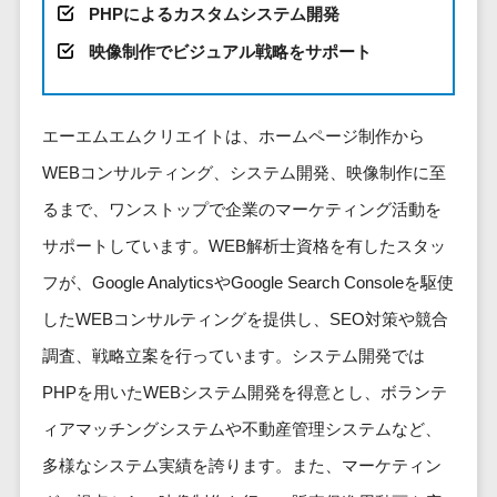
健康管理IoTサービス>
労務管理シス
PHPによるカスタムシステム開発
介護・福
長崎県
デジタルカタログ・電子書籍>
ネットワー
テム
芸能・アーティスト・音楽>
祉・老人ホ
外国人就労システム>
熊本県
映像制作でビジュアル戦略をサポート
ク構築・保
コンサルティング
人事管理シス
ーム
特徴・強み
大分県
守・運用
産業保健サービス>
Web戦略/企画>
テム
製薬
Pマーク取得>
宮崎県
情シス・社
年末調整シス
マイナンバー>
動物病院
ブランディング>
エーエムエムクリエイトは、ホームページ制作から
内IT支援
鹿児島県
英語での応対可能>
テム
不動産・マ
WEBコンサルティング、システム開発、映像制作に至
AWS
人事（採用・評価・教育）
プロモーション>
沖縄県
健康管理シス
ンション
アワード表彰歴あり>
(Amazon
タレントマネジメントシステム>
テム
るまで、ワンストップで企業のマーケティング活動を
対応地域
EC・ネットショップ戦略>
建設・工務
Web
全国対応可>
創業10年以上>
ストレスチェ
人事評価システム>
サポートしています。WEB解析士資格を有したスタッ
店・住宅・
Services)
SEO対策>
ックサービス
国外
リフォーム
スタッフ数20人以上>
フが、Google AnalyticsやGoogle Search Consoleを駆使
運用代行
採用管理システム>
シフト管理シ
EFO(入力フォーム最適化)>
ホテル・旅
したWEBコンサルティングを提供し、SEO対策や競合
スタッフ数50人以上>
ステム
eラーニング（システム）>
館
リスティン
コンバージョン率改善>
SNS>
調査、戦略立案を行っています。システム開発では
業務可視化ツ
アジャイル開発>
UI/UXに強い>
旅行・観光
グ広告運用
eラーニング（コンテンツ）>
ール
PHPを用いたWEBシステム開発を得意とし、ボランテ
事業戦略>
代行
スポーツ・
保守/運用も対応>
給与計算ソフ
DX人材研修サービス>
アウトドア
求人広告運
ィアマッチングシステムや不動産管理システムなど、
マーケティング
ト
要件定義から対応>
用代行
銀行・地
リファレンスチェックサービス>
Webマーケティング>
多様なシステム実績を誇ります。また、マーケティン
給与前払いサ
銀・証券
Indeed運用
レベニューシェア可能>