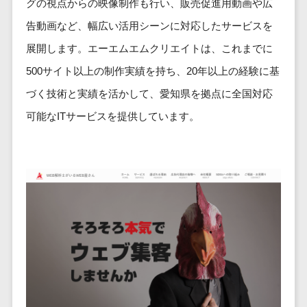
ービス
グの視点からの映像制作も行い、販売促進用動画や広
従業員満足度調査・人材定着化ツ
インフルエンサーマーケティング>
代行
保険
ール>
給与計算アウ
予算管理システム
告動画など、幅広い活用シーンに対応したサービスを
SNS運用
税理士・会
コンテンツマーケティング>
トソーシング
～100万円以下>
101～200万円>
計士
1on1ツール>
展開します。エーエムエムクリエイトは、これまでに
LINE運用代
年末調整アウ
SNSマーケティング>
行
弁護士
201～300万円>
301～500万円>
500サイト以上の制作実績を持ち、20年以上の経験に基
トソーシング
適性検査サービス>
YouTube運
社労士
動画マーケティング>
福利厚生アウ
づく技術と実績を活かして、愛知県を拠点に全国対応
501～1000万円>
用代行
Web面接システム>
行政書士
トソーシング
ゲーム
可能なITサービスを提供しています。
WordPress
1000～1500万円>
大学・高
エンゲージメントツール>
ソーシャルゲーム>
フリーランス
構築・運用
校・専門学
管理システム
1500～5000万円>
ダイレクトリクルーティングサー
コンシューマーゲーム>
校
コンテン
社宅管理サー
ビス>
ツ制作
5001～10000万円>
学習塾・予
ビス
その他
コンテンツ
備校
採用代行サービス>
Web3.0>
AI>
AR/VR>
IoT>
健康管理IoTサ
10000万円以上>
制作
保育園・幼
ービス
経理・会計・財務
補助金・助成金サポート>
ライティン
稚園
外国人就労シ
経費精算システム>
グ
葬儀・墓
ステム
編集・校正
石・仏壇
Web請求書システム>
産業保健サー
インタビュ
お寺・神社
ビス
帳票発行サービス>
ー
ゲーム・ア