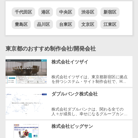
DM発送サービス>
EFOツール>
テム
千代田区
港区
中央区
渋谷区
新宿区
法務・総務
LP作成サービス>
電子契約シス
豊島区
品川区
台東区
文京区
江東区
広告運用代行>
テム
契約書レビュ
Webアンケートシステム>
ーシステム
東京都のおすすめ制作会社/開発会社
Web接客ツール>
MAツール>
契約書管理シ
株式会社イツザイ
ステム
動画配信システム>
反社チェック
株式会社イツザイは、東京都新宿区に拠点
SNS管理ツール>
ツール
を持つシステム・サイト制作会社で、HP
制作、WEB集客コンサルティング、メデ
受付システム
LINEマーケティングツール>
ィア運営の3つの事業を軸にサービスを
ダブルバンク株式会社
提...
座席管理シス
SEOツール>
MEOツール>
テム
株式会社ダブルバンクは、関わる全ての
イベント管理システム>
入退室管理シ
人々が成長し、幸せになるグループカンパ
ニーを目指した企業です。東京都調布市に
ステム
所在し、WEB制作やマーケティング、
カスタマーサポート
株式会社ビッグサン
さ...
CO2排出量管
コールセンターCRM>
理システム