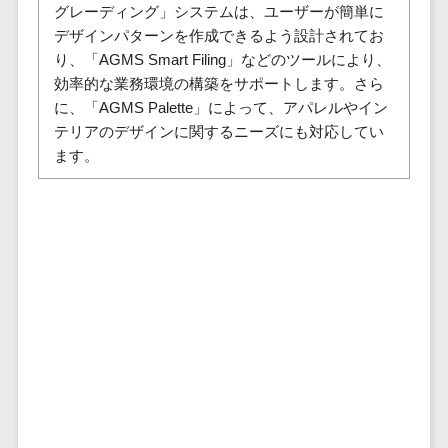
株主総会ツール>
グレーディング」システムは、ユーザーが簡単に
以下
事業戦略
経理・会計・
デザインパターンを作成できるよう設計されてお
101～200万
ISMS管理ツール>
財務
マーケテ
り、「AGMS Smart Filing」などのツールにより、
円
ィング
経費精算シス
効率的な業務環境の構築をサポートします。さら
リーガルリサーチサービス>
201～300万
テム
Webマーケ
に、「AGMS Palette」によって、アパレルやイン
円
ティング
安否確認サービス>
Web請求書シ
テリアのデザインに関するニーズにも対応してい
301～500万
ステム
インフルエ
ます。
クラウドPBX>
円
ンサーマー
帳票発行サー
ケティング
501～1000
ビス
オンラインアシスタント>
万円
コンテンツ
請求書受領サ
会議室予約システム>
マーケティ
1000～
ービス
ング
1500万円
販売管理システム
電子帳簿保存
SNSマーケ
SFAツール>
CRMツール>
1500～
サービス
ティング
5000万円
予算管理シス
セールスDX（SFA/MA）>
動画マーケ
5001～
テム
ティング
10000万円
遠隔接客ツール>
会計ソフト
10000万円
ゲーム
会計システム
オンライン商談ツール>
以上
ソーシャル
出張管理シス