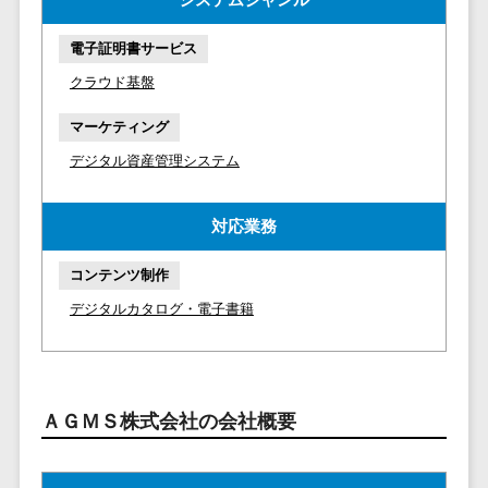
マイナンバー
コピーライ
ニメ・おも
請求書受領サービス>
人事（採用・
ティング・
ちゃ
電子証明書サービス
評価・教育）
電子帳簿保存サービス>
ネーミング
芸能・アー
クラウド基盤
写真撮影
ティスト・
予算管理システム>
会計ソフト>
タレントマネ
マーケティング
音楽
映像制作
ジメントシステ
会計システム>
デジタル資産管理システム
特徴・強
グラフィッ
ム
み
出張管理システム>
クデザイン
人事評価シス
(2D・3D)
Pマーク取
対応業務
テム
ファクタリングサービス>
得
アニメーシ
採用管理シス
コンテンツ制作
ョン
債権管理システム>
英語での応
テム
対可能
イラスト
デジタルカタログ・電子書籍
eラーニング
債務管理システム>
アワード表
ロゴ制作
（システム）
彰歴あり
固定資産管理システム>
デジタルカ
eラーニング
全国対応可
タログ・電
（コンテンツ）
経理アウトソーシング>
ＡＧＭＳ株式会社の会社概要
子書籍
創業10年以
DX人材研修サ
振込代行サービス>
上
コンサル
ービス
スタッフ数
ティング
リファレンス