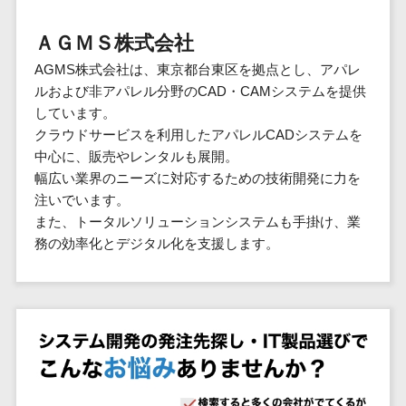
群馬県
PM
家電・電子機器>
フレームワーク
会員システム>
予約システム>
生活用品・
HubSpot>
kintone>
PMSシステム>
広島県>
山口県>
徳島県>
生産管理シス
埼玉県
文房具
基幹システ
ＡＧＭＳ株式会社
飲食店・レストラン>
スマホアプリ開発>
OBIC製品>
テム
地図・位置情報・GPSシステム>
SpringFramework
千葉県
ム(ERP)
ファッショ
香川県>
愛媛県>
高知県>
AGMS株式会社は、東京都台東区を拠点とし、アパレ
工程管理シス
流通・小売>
SpringBoot
ン・アパレ
データベース構築>
東京都
顧客管理シ
店舗システム>
ルおよび非アパレル分野のCAD・CAMシステムを提供
福岡県>
佐賀県>
長崎県>
テム
ル (1785)
ステム
Laravel
神奈川県
商業施設・テーマパーク・複合施
しています。
AWSサーバー構築>
オーダーエントリーシステム>
原価管理シス
(CRM)
ペット
熊本県>
大分県>
宮崎県>
CakePHP
新潟県
設>
クラウドサービスを利用したアパレルCADシステムを
テム
経理/会計シ
Azureサーバー構築>
農園・農業
Ruby on Rails
映像・動画システム>
富山県
中心に、販売やレンタルも展開。
鹿児島県>
沖縄県>
倉庫管理シス
美容室・サロン>
ステム
NPO・官公
幅広い業界のニーズに対応するための技術開発に力を
Node.js
石川県
Linuxサーバー構築>
テム
シミュレーションシステム>
在庫管理シ
対応地域
庁
注いでいます。
エステ・ネイル>
化粧品>
Django
福井県
需要予測シス
ステム
ネットワーク構築・保守・運用>
国外>
また、トータルソリューションシステムも手掛け、業
イベント・
オークションシステム>
AngularJS
山梨県
テム
ブライダル>
病院>
務の効率化とデジタル化を支援します。
POSシステ
キャンペー
情シス・社内IT支援>
React
長野県
人事（労務管理）
ム
WEBサービ
ン
クリニック>
歯科医院>
勤怠管理システム>
Vue.js
岐阜県
ス
AWS (Amazon Web Services)>
勤怠管理シ
自動車・バ
NuxtJS
整体・整骨院>
静岡県
マッチングシ
ステム
イク
労務管理システム>
運用代行
ステム
ReactNative
愛知県
生産管理シ
家電・電子
介護・福祉・老人ホーム>
製薬>
リスティング広告運用代行>
人事管理システム>
予約システム
ステム
Flutter
三重県
機器
動物病院 >
求人広告運用代行>
会員システム
マッチング
滋賀県
飲食店・レ
年末調整システム>
構築