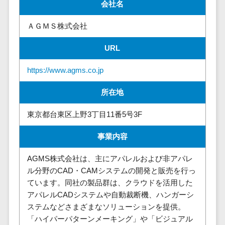
請求代行サービス>
会社名
20人以上
チェックサービ
送金サービス>
Web戦略/企
スタッフ数
ス
ＡＧＭＳ株式会社
画
50人以上
従業員満足度
税務申告システム>
URL
ブランディ
アジャイル
調査・人材定着
法務・総務
ング
開発
化ツール
https://www.agms.co.jp
電子契約システム>
プロモーシ
UI/UXに強
1on1ツール
ョン
い
適性検査サー
契約書レビューシステム>
所在地
EC・ネット
保守/運用も
ビス
契約書管理システム>
ショップ戦
対応
東京都台東区上野3丁目11番5号3F
Web面接シス
略
要件定義か
テム
反社チェックツール>
事業内容
SEO対策
ら対応
エンゲージメ
受付システム>
EFO(入力フ
レベニュー
ントツール
AGMS株式会社は、主にアパレルおよび非アパレ
ォーム最適
シェア可能
座席管理システム>
ダイレクトリ
ル分野のCAD・CAMシステムの開発と販売を行っ
化)
クルーティング
予算管理
ています。同社の製品群は、クラウドを活用した
入退室管理システム>
コンバージ
サービス
システム
アパレルCADシステムや自動裁断機、ハンガーシ
ョン率改善
ステムなどさまざまなソリューションを提供。
採用代行サー
CO2排出量管理システム>
「ハイパーパターンメーキング」や「ビジュアル
SNS
～100万円
ビス