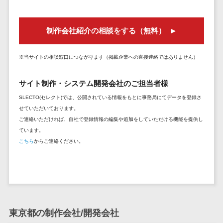
セールスイネーブルメントツール>
ゲーム
テム
コンシュー
ファクタリン
名刺管理サービス>
制作会社紹介の相談をする（無料）
マーゲーム
グサービス
インサイドセールス代行サービス>
その他
債権管理シス
※当サイトの相談窓口につながります（掲載企業への直接連絡ではありません）
Web3.0
テム
マーケティング
AI
メール配信システム>
債務管理シス
サイト制作・システム開発会社のご担当者様
テム
AR/VR
デジタル資産管理システム>
SLECTO(セレクト)では、公開されている情報をもとに事務局にてデータを登録さ
固定資産管理
IoT
せていただいております。
システム
商品情報管理システム>
補助金・助
ご連絡いただければ、自社で登録情報の編集や追加をしていただける機能を提供し
経理アウトソ
成金サポー
ています。
チケット管理システム>
ーシング
ト
こちら
からご連絡ください。
SNSキャンペーンツール>
振込代行サー
ビス
予約管理システム>
請求代行サー
広告効果測定ツール>
ビス
送金サービス
東京都の制作会社/開発会社
リード獲得ツール>
税務申告シス