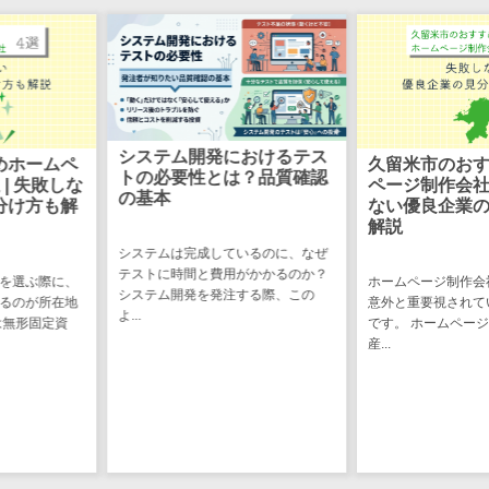
CRMツール
共有）>
セールス
ファイル転送サービス>
DX（SFA/MA）
遠隔接客ツー
文書管理システム>
Web電話帳>
ル
会議効率化ツール>
オンライン商
におけるテス
組み込みソ
久留米市のおすすめホーム
談ツール
は？品質確認
とは？わか
ナレッジ共有ツール>
ページ制作会社2選 | 失敗し
ない優良企業の見分け方も
セールスイネ
バーチャルオフィスツール>
解説
ーブルメントツ
家電や自動車、
ているのに、なぜ
ちの身の回りに
ール
ビジネスチャット>
用がかかるのか？
み込みソフトウ
ホームページ制作会社を選ぶ際に、
名刺管理サー
注する際、この
て...
意外と重要視されているのが所在地
デジタルサイネージソフト>
ビス
です。 ホームページは無形固定資
産...
インサイドセ
オンライン校正ツール>
ールス代行サー
グループウェア>
社内SNS>
ビス
マーケティン
Web会議システム>
グ
プロジェクト管理ツール>
メール配信シ