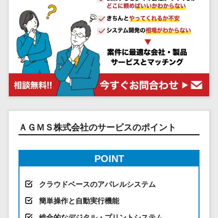
システム
ストラン
PMSシステム
AWS構築
京都府
不動産・マンション>
Indeed運用代行>
SNS運用>
健康管理システム>
ポータルサ
流通・小売
地図・位置情
Linux構築
大阪府
建設・工務店・住宅・リフォーム>
LINE運用代行>
イト(データ
報・GPSシステ
ストレスチェックサービス>
商業施設・
WindowsServer構
兵庫県
ベース型)
ム
テーマパー
ホテル・旅館>
旅行・観光>
築
YouTube運用代行>
奈良県
シフト管理システム>
会員システ
ク・複合施
店舗システム
Azure構築
和歌山県
スポーツ・アウトドア>
WordPress構築・運用>
ム
設
業務可視化ツール>
オーダーエン
Oracle
鳥取県
予約システ
美容室・サ
トリーシステム
銀行・地銀・証券>
保険>
コンテンツ制作
給与計算ソフト>
パッケージ
島根県
ム
ロン
映像・動画シ
コンテンツ制作>
ライティング>
SAP
税理士・会計士>
弁護士>
岡山県
スマホアプ
エステ・ネ
給与前払いサービス>
ステム
編集・校正>
インタビュー>
Salesforce
リ開発
広島県
イル
シミュレーシ
社労士>
行政書士>
給与計算アウトソーシング>
ＡＧＭＳ株式会社のサービスのポイント
Access
データベー
山口県
化粧品
ョンシステム
コピーライティング・ネーミング>
大学・高校・専門学校>
ス構築
HubSpot
年末調整アウトソーシング>
徳島県
ブライダル
オークション
写真撮影>
映像制作>
AWSサーバ
kintone
システム
香川県
POINT
学習塾・予備校>
病院
福利厚生アウトソーシング>
ー構築
OBIC製品
グラフィックデザイン(2D・3D)>
愛媛県
人事（労務管
クリニック
保育園・幼稚園>
Azureサー
フリーランス管理システム>
理）
クラウドベースのアパレルシステム
高知県
歯科医院
アニメーション>
イラスト>
バー構築
葬儀・墓石・仏壇>
お寺・神社>
勤怠管理シス
福岡県
整体・整骨
社宅管理サービス>
簡単操作と自動実行機能
Linuxサー
テム
ロゴ制作>
院
佐賀県
ゲーム・アニメ・おもちゃ>
総合的なデジタル・プリントシステム
バー構築