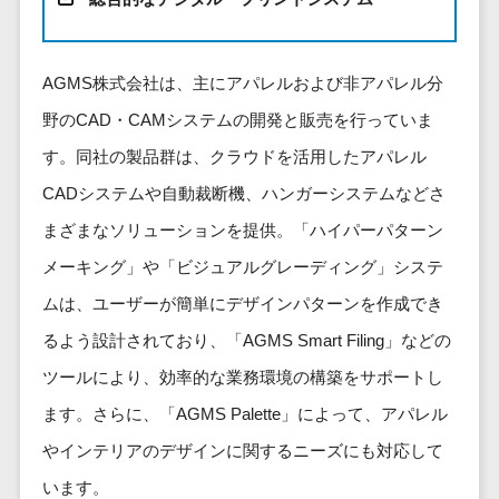
健康管理IoTサービス>
労務管理シス
介護・福
長崎県
デジタルカタログ・電子書籍>
ネットワー
テム
芸能・アーティスト・音楽>
祉・老人ホ
外国人就労システム>
熊本県
ク構築・保
コンサルティング
人事管理シス
ーム
特徴・強み
大分県
AGMS株式会社は、主にアパレルおよび非アパレル分
守・運用
産業保健サービス>
Web戦略/企画>
テム
製薬
Pマーク取得>
宮崎県
情シス・社
野のCAD・CAMシステムの開発と販売を行っていま
年末調整シス
マイナンバー>
動物病院
ブランディング>
内IT支援
鹿児島県
英語での応対可能>
テム
す。同社の製品群は、クラウドを活用したアパレル
不動産・マ
AWS
人事（採用・評価・教育）
プロモーション>
沖縄県
健康管理シス
ンション
アワード表彰歴あり>
CADシステムや自動裁断機、ハンガーシステムなどさ
(Amazon
タレントマネジメントシステム>
テム
対応地域
EC・ネットショップ戦略>
建設・工務
Web
まざまなソリューションを提供。「ハイパーパターン
全国対応可>
創業10年以上>
ストレスチェ
人事評価システム>
店・住宅・
Services)
SEO対策>
メーキング」や「ビジュアルグレーディング」システ
ックサービス
国外
リフォーム
スタッフ数20人以上>
運用代行
採用管理システム>
シフト管理シ
ムは、ユーザーが簡単にデザインパターンを作成でき
EFO(入力フォーム最適化)>
ホテル・旅
スタッフ数50人以上>
ステム
eラーニング（システム）>
館
るよう設計されており、「AGMS Smart Filing」などの
リスティン
コンバージョン率改善>
SNS>
業務可視化ツ
アジャイル開発>
UI/UXに強い>
旅行・観光
グ広告運用
eラーニング（コンテンツ）>
ツールにより、効率的な業務環境の構築をサポートし
ール
事業戦略>
代行
スポーツ・
保守/運用も対応>
ます。さらに、「AGMS Palette」によって、アパレル
給与計算ソフ
DX人材研修サービス>
アウトドア
求人広告運
マーケティング
ト
やインテリアのデザインに関するニーズにも対応して
要件定義から対応>
用代行
銀行・地
リファレンスチェックサービス>
Webマーケティング>
給与前払いサ
銀・証券
います。
Indeed運用
レベニューシェア可能>