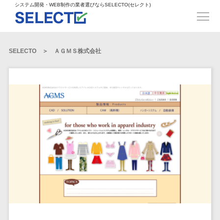
得意業界
ECサイト構築>
ECカートシステム>
システム開発・WEB制作の業者選びならSELECTO(セレクト)
都道府県
SpringFramework>
SpringBoot>
人材>
製造業>
システム開発
北海道>
青森県>
岩手県>
販売管理システム>
言語・スキル
対応業務
システムジ
対応地域
得意分
Laravel>
CakePHP>
工業・インフラ・物流>
コンサル・PM>
宮城県>
秋田県>
山形県>
言語
WEBサイ
ャンル
全国
野・特徴
受注・発注管理システム>
Ruby on Rails>
Node.js>
食品・飲料>
IT・Webサービス>
SELECTO
ＡＧＭＳ株式会社
基幹システム(ERP)>
ト制作
Python
全国
販売管理・生
得意業界
福島県>
茨城県>
栃木県>
購買管理システム>
LP制作
産管理
Django>
AngularJS>
React>
Java
都道府県
インテリア・雑貨>
顧客管理システム(CRM)>
群馬県>
埼玉県>
千葉県>
ERP（基幹業
人材
オウンドメ
生産管理システム>
PHP
Vue.js>
NuxtJS>
ベビー・キッズ>
経理/会計システム>
務システム）
ディア
製造業
北海道
Ruby
東京都>
神奈川県>
新潟県>
工程管理システム>
在庫管理シス
ReactNative>
Flutter>
採用サイト
工業・イン
生活用品・文房具>
青森県
在庫管理システム>
Swift
富山県>
石川県>
福井県>
テム
フラ・物流
企業サイト
原価管理システム>
岩手県
Perl
構築
ファッション・アパレル (1785)>
POSシステム>
ECカートシス
食品・飲料
WordPress
山梨県>
長野県>
岐阜県>
AWS構築>
Linux構築>
宮城県
C++
倉庫管理システム>
テム
構築
ペット>
農園・農業>
IT・Webサ
勤怠管理システム>
秋田県
Go
静岡県>
愛知県>
三重県>
WindowsServer構築>
販売管理シス
需要予測システム>
ービス
ECサイト構
山形県
NPO・官公庁>
Kotlin
生産管理システム>
テム
築
インテリ
滋賀県>
京都府>
大阪府>
Azure構築>
Oracle>
WEBサービス
福島県
VBA
受注・発注管
ア・雑貨
イベント・キャンペーン>
マッチングシステム>
システム
マッチングシステム>
茨城県
兵庫県>
奈良県>
和歌山県>
パッケージ
iOS
理システム
開発
ベビー・キ
自動車・バイク>
ポータルサイト(データベース型)>
SAP>
Salesforce>
Access>
栃木県
Android
購買管理シス
予約システム>
会員システム>
ッズ
コンサル・
鳥取県>
島根県>
岡山県>
テム