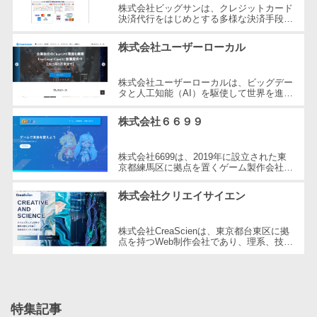
株式会社ビッグサンは、クレジットカード
自動音声応答システム(IVR)>
株主総会ツー
決済代行をはじめとする多様な決済手段を
提供する企業です。2001年に設立され、
ル
東京都三鷹市に本社を構えています。...
AI自動電話応答>
株式会社ユーザーローカル
ISMS管理ツー
コールセンター音声認識>
ル
株式会社ユーザーローカルは、ビッグデー
リーガルリサ
タと人工知能（AI）を駆使して世界を進化
カスタマーサクセスツール>
させることを経営理念とする、日本を代表
ーチサービス
する技術ベンチャー企業です。国内...
株式会社６６９９
ITサービスマネジメントツール>
安否確認サー
ビス
問い合わせ管理システム>
株式会社6699は、2019年に設立された東
クラウドPBX
京都練馬区に拠点を置くゲーム製作会社で
す。同社はHTML5ゲームポータルサイト
遠隔サポートツール>
オンラインア
「6699.jp」の開発・運営を行い、イン
株式会社クリエイサイエン
タ...
シスタント
コールセンター代行サービス>
会議室予約シ
株式会社CreaScienは、東京都台東区に拠
通話録音・解析システム>
ステム
点を持つWeb制作会社であり、理系、技
術、そしてWeb3の領域での強みを活かし
たクリエイティブ制作を行っています。
販売管理シス
チャットボット>
FAQシステム>
独...
テム
コミュニケーション
SFAツール
特集記事
オンラインストレージ（ファイル