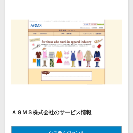
ービス
従業員満足度調査・人材定着化ツ
インフルエンサーマーケティング>
代行
保険
ール>
給与計算アウ
予算管理システム
SNS運用
税理士・会
コンテンツマーケティング>
トソーシング
～100万円以下>
101～200万円>
計士
1on1ツール>
LINE運用代
年末調整アウ
SNSマーケティング>
行
弁護士
201～300万円>
301～500万円>
トソーシング
適性検査サービス>
YouTube運
社労士
動画マーケティング>
福利厚生アウ
501～1000万円>
用代行
Web面接システム>
行政書士
トソーシング
ゲーム
WordPress
1000～1500万円>
大学・高
エンゲージメントツール>
ソーシャルゲーム>
フリーランス
構築・運用
校・専門学
管理システム
1500～5000万円>
ダイレクトリクルーティングサー
コンシューマーゲーム>
校
コンテン
社宅管理サー
ビス>
ツ制作
5001～10000万円>
学習塾・予
ビス
その他
コンテンツ
備校
採用代行サービス>
Web3.0>
AI>
AR/VR>
IoT>
健康管理IoTサ
10000万円以上>
制作
保育園・幼
ービス
経理・会計・財務
補助金・助成金サポート>
ライティン
稚園
外国人就労シ
経費精算システム>
グ
葬儀・墓
ステム
ＡＧＭＳ株式会社のサービス情報
編集・校正
石・仏壇
Web請求書システム>
産業保健サー
インタビュ
お寺・神社
ビス
帳票発行サービス>
ー
ゲーム・ア
システムジャンル