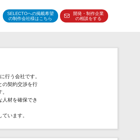
SELECTOへの掲載希望
開発・制作企業
の制作会社様はこちら
の相談をする
得意分野・特徴
得意業界
特徴・強み
予算管理システム
門に行う会社です。
との契約交渉を行
す。
な人材を確保でき
しています。