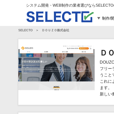
システム開発・WEB制作の業者選びならSELECTO
制作/
SELECTO
ＤＯＵＺＯ株式会社
言語・スキル
対応業務
言語
WEBサイト制作
フレームワーク
システム開発
Ｄ
構築
運用代行
DOU
パッケージ
コンテンツ制作
フリー
コンサルティング
うこと
マーケティング
これに
ゲーム
ます。
新しい
その他