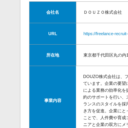
会社名
ＤＯＵＺＯ株式会社
URL
https://freelance-recru
所在地
東京都千代田区丸の内1-
DOUZO株式会社は
ています。企業の要望
による業務の効率化を
約のサポートを行い、
事業内容
ランスのスタイルを採
き方を促進。企業にと
ことで、人件費や育成コ
ニアと企業の双方にメ