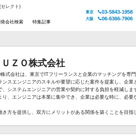
(セレクト)
03-5843-1958
東京
06-6366-7906
大阪
開発会社検索
特集記事
システムジャンル
対応地域
販売管理・生産管理
全国
ＯＵＺＯ株式会社
WEBサービス
都道府県
人事（労務管理）
対応地域
ZO株式会社は、東京でITフリーランスと企業のマッチングを専
人事（採用・評価・教育）
ランスエンジニアのスキルや要望に応じた案件を提案し、企業
経理・会計・財務
で、システムエンジニアの営業や契約に対する負担を軽減しま
法務・総務
より、エンジニアは本業に集中でき、企業は必要な時に、必要
販売管理システム
働き方を提供し、双方にメリットがある関係を築くことを目指
マーケティング
カスタマーサポート
コミュニケーション