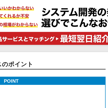
電子証明書サービス
セキュリティ
業務全般
物流・流通向け
医療・介護業界向け
不動産業界向け
業界・業種特化型
データ分析・活用
ブロックチェーン
スのポイント
官公庁・自治体向け
POINT