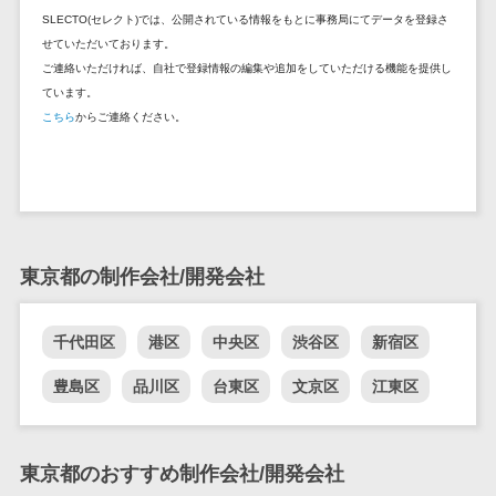
セールスイネーブルメントツール>
ゲーム
SLECTO(セレクト)では、公開されている情報をもとに事務局にてデータを登録さ
テム
コンシュー
せていただいております。
ファクタリン
名刺管理サービス>
ご連絡いただければ、自社で登録情報の編集や追加をしていただける機能を提供し
マーゲーム
グサービス
ています。
インサイドセールス代行サービス>
その他
債権管理シス
こちら
からご連絡ください。
Web3.0
テム
マーケティング
AI
メール配信システム>
債務管理シス
テム
AR/VR
デジタル資産管理システム>
固定資産管理
IoT
システム
商品情報管理システム>
補助金・助
東京都の制作会社/開発会社
経理アウトソ
成金サポー
チケット管理システム>
ーシング
ト
SNSキャンペーンツール>
千代田区
港区
中央区
渋谷区
新宿区
振込代行サー
ビス
予約管理システム>
豊島区
品川区
台東区
文京区
江東区
請求代行サー
広告効果測定ツール>
ビス
送金サービス
リード獲得ツール>
東京都のおすすめ制作会社/開発会社
税務申告シス