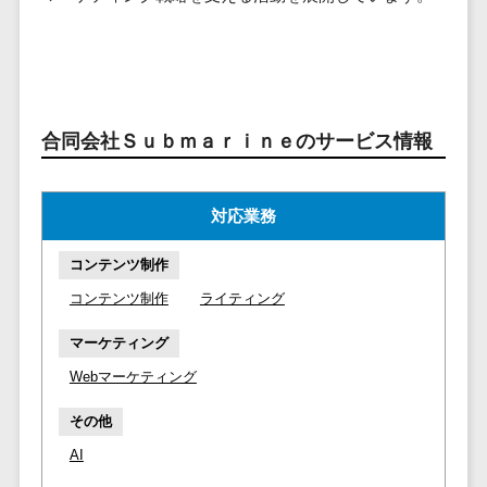
ービス
従業員満足度調査・人材定着化ツ
インフルエンサーマーケティング>
代行
保険
ール>
給与計算アウ
予算管理システム
SNS運用
税理士・会
コンテンツマーケティング>
トソーシング
～100万円以下>
101～200万円>
計士
1on1ツール>
LINE運用代
年末調整アウ
SNSマーケティング>
行
弁護士
201～300万円>
301～500万円>
トソーシング
適性検査サービス>
YouTube運
社労士
動画マーケティング>
合同会社Ｓｕｂｍａｒｉｎｅのサービス情報
福利厚生アウ
501～1000万円>
用代行
Web面接システム>
行政書士
トソーシング
ゲーム
WordPress
1000～1500万円>
大学・高
エンゲージメントツール>
ソーシャルゲーム>
フリーランス
対応業務
構築・運用
校・専門学
管理システム
1500～5000万円>
ダイレクトリクルーティングサー
コンシューマーゲーム>
校
コンテン
社宅管理サー
コンテンツ制作
ビス>
ツ制作
5001～10000万円>
学習塾・予
ビス
その他
コンテンツ制作
ライティング
コンテンツ
備校
採用代行サービス>
Web3.0>
AI>
AR/VR>
IoT>
健康管理IoTサ
10000万円以上>
制作
保育園・幼
マーケティング
ービス
経理・会計・財務
補助金・助成金サポート>
ライティン
稚園
外国人就労シ
Webマーケティング
経費精算システム>
グ
葬儀・墓
ステム
編集・校正
その他
石・仏壇
Web請求書システム>
産業保健サー
インタビュ
お寺・神社
AI
ビス
帳票発行サービス>
ー
ゲーム・ア