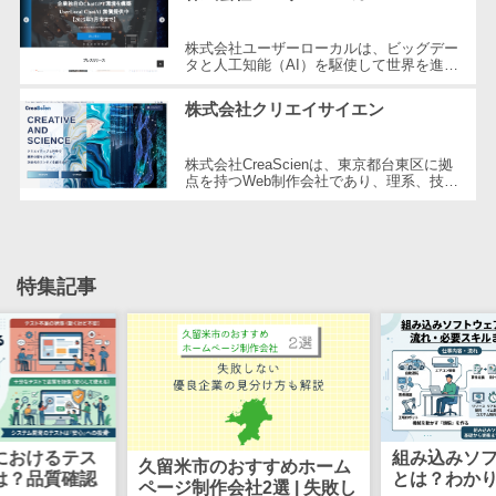
自動音声応答システム(IVR)>
株主総会ツー
株式会社ユーザーローカルは、ビッグデー
ル
タと人工知能（AI）を駆使して世界を進化
AI自動電話応答>
させることを経営理念とする、日本を代表
ISMS管理ツー
する技術ベンチャー企業です。国内...
株式会社クリエイサイエン
コールセンター音声認識>
ル
リーガルリサ
カスタマーサクセスツール>
株式会社CreaScienは、東京都台東区に拠
ーチサービス
点を持つWeb制作会社であり、理系、技
ITサービスマネジメントツール>
術、そしてWeb3の領域での強みを活かし
安否確認サー
たクリエイティブ制作を行っています。
ビス
独...
問い合わせ管理システム>
クラウドPBX
遠隔サポートツール>
特集記事
オンラインア
シスタント
コールセンター代行サービス>
会議室予約シ
通話録音・解析システム>
ステム
販売管理シス
チャットボット>
FAQシステム>
テム
コミュニケーション
におけるテス
組み込みソ
久留米市のおすすめホーム
SFAツール
は？品質確認
とは？わか
オンラインストレージ（ファイル
ページ制作会社2選 | 失敗し