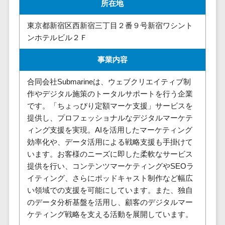
請求代行サービス>
所在地
20人以上
チェックサービ
送金サービス>
Web戦略/企
スタッフ数
ス
東京都新宿区西新宿三丁目２番９号新宿ワシント
画
50人以上
ンホテルビル２Ｆ
従業員満足度
税務申告システム>
ブランディ
アジャイル
調査・人材定着
事業内容
法務・総務
ング
開発
化ツール
電子契約システム>
プロモーシ
UI/UXに強
1on1ツール
合同会社Submarineは、ウェブクリエイティブ制
ョン
い
適性検査サー
契約書レビューシステム>
作やデジタル施策のトータルサポートを行う企業
EC・ネット
保守/運用も
ビス
です。「ちょっぴり定額マーケ支援」サービスを
契約書管理システム>
ショップ戦
対応
提供し、プロフェッショナルなデジタルマーケテ
Web面接シス
略
要件定義か
ィング支援を実現。AIを活用したマーケティング
テム
反社チェックツール>
SEO対策
ら対応
効率化や、データ活用による戦略支援も手掛けて
エンゲージメ
受付システム>
います。お客様のニーズに即した柔軟なサービス
EFO(入力フ
レベニュー
ントツール
提供を行い、コンテンツマーケティングやSEOラ
ォーム最適
シェア可能
座席管理システム>
ダイレクトリ
イティング、さらにポッドキャスト制作など幅広
化)
クルーティング
予算管理
入退室管理システム>
い領域での支援を可能にしています。また、独自
コンバージ
サービス
システム
のデータ分析基盤を活用し、顧客のデジタルマー
ョン率改善
採用代行サー
CO2排出量管理システム>
ケティング戦略を支える活動を展開しています。
SNS
～100万円
ビス