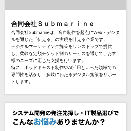
群馬県
PM
家電・電子機器>
フレームワーク
会員システム>
予約システム>
生活用品・
HubSpot>
kintone>
PMSシステム>
広島県>
山口県>
徳島県>
生産管理シス
埼玉県
文房具
基幹システ
飲食店・レストラン>
スマホアプリ開発>
OBIC製品>
テム
地図・位置情報・GPSシステム>
SpringFramework
千葉県
ム(ERP)
ファッショ
香川県>
愛媛県>
高知県>
合同会社Ｓｕｂｍａｒｉｎｅ
工程管理シス
流通・小売>
SpringBoot
ン・アパレ
データベース構築>
東京都
顧客管理シ
店舗システム>
福岡県>
佐賀県>
長崎県>
テム
ル (1785)
合同会社Submarineは、音声制作を起点にWeb・デジタ
ステム
Laravel
神奈川県
商業施設・テーマパーク・複合施
AWSサーバー構築>
オーダーエントリーシステム>
原価管理シス
ルを通じた「伝える」の実現を叶える企業です。
(CRM)
ペット
熊本県>
大分県>
宮崎県>
CakePHP
新潟県
設>
テム
デジタルマーケティング施策をワンストップで提供
経理/会計シ
Azureサーバー構築>
農園・農業
Ruby on Rails
映像・動画システム>
富山県
鹿児島県>
沖縄県>
し、柔軟な定額チケット制のサービスを通じて、お客
倉庫管理シス
美容室・サロン>
ステム
NPO・官公
Node.js
石川県
Linuxサーバー構築>
様のニーズに応じた支援を行います。
テム
シミュレーションシステム>
在庫管理シ
対応地域
庁
エステ・ネイル>
化粧品>
Django
福井県
特に、ポッドキャスト制作やAI活用といった領域での
需要予測シス
ステム
ネットワーク構築・保守・運用>
国外>
イベント・
オークションシステム>
専門性を活かし、多岐にわたるデジタル施策をサポー
AngularJS
山梨県
テム
ブライダル>
病院>
POSシステ
キャンペー
トします。
情シス・社内IT支援>
React
長野県
人事（労務管理）
ム
WEBサービ
ン
クリニック>
歯科医院>
勤怠管理システム>
Vue.js
岐阜県
ス
AWS (Amazon Web Services)>
勤怠管理シ
自動車・バ
NuxtJS
整体・整骨院>
静岡県
マッチングシ
ステム
イク
労務管理システム>
運用代行
ステム
ReactNative
愛知県
生産管理シ
家電・電子
介護・福祉・老人ホーム>
製薬>
リスティング広告運用代行>
人事管理システム>
予約システム
ステム
Flutter
三重県
機器
動物病院 >
求人広告運用代行>
会員システム
マッチング
滋賀県
飲食店・レ
年末調整システム>
構築