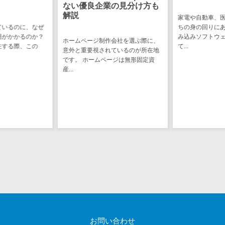
CRMツール
ない優良企業の見分け方も
共有）>
解説
セールス
家電や自動車、
ファイル転送サービス>
DX（SFA/MA）
ているのに、なぜ
ちの身の回りに
用がかかるのか？
み込みソフトウ
ホームページ制作会社を選ぶ際に、
遠隔接客ツー
文書管理システム>
Web電話帳>
注する際、この
て...
意外と重要視されているのが所在地
ル
です。 ホームページは無形固定資
会議効率化ツール>
オンライン商
産...
談ツール
ナレッジ共有ツール>
セールスイネ
バーチャルオフィスツール>
ーブルメントツ
ール
ビジネスチャット>
名刺管理サー
デジタルサイネージソフト>
ビス
インサイドセ
オンライン校正ツール>
ールス代行サー
グループウェア>
社内SNS>
ビス
マーケティン
Web会議システム>
グ
お問い合わせ
プロジェクト管理ツール>
メール配信シ