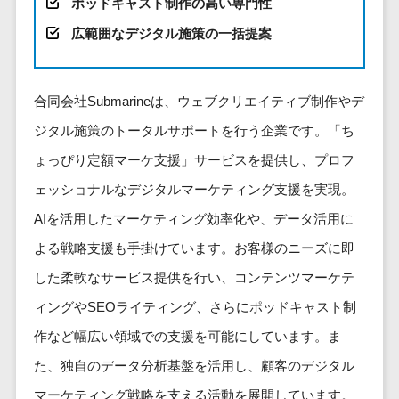
健康管理IoTサービス>
ポッドキャスト制作の高い専門性
労務管理シス
介護・福
長崎県
デジタルカタログ・電子書籍>
ネットワー
テム
芸能・アーティスト・音楽>
広範囲なデジタル施策の一括提案
祉・老人ホ
外国人就労システム>
熊本県
ク構築・保
コンサルティング
人事管理シス
ーム
特徴・強み
大分県
守・運用
産業保健サービス>
Web戦略/企画>
テム
製薬
Pマーク取得>
宮崎県
情シス・社
年末調整シス
合同会社Submarineは、ウェブクリエイティブ制作やデ
マイナンバー>
動物病院
ブランディング>
内IT支援
鹿児島県
英語での応対可能>
テム
ジタル施策のトータルサポートを行う企業です。「ち
不動産・マ
AWS
人事（採用・評価・教育）
プロモーション>
沖縄県
健康管理シス
ンション
アワード表彰歴あり>
ょっぴり定額マーケ支援」サービスを提供し、プロフ
(Amazon
タレントマネジメントシステム>
テム
対応地域
EC・ネットショップ戦略>
建設・工務
Web
ェッショナルなデジタルマーケティング支援を実現。
全国対応可>
創業10年以上>
ストレスチェ
人事評価システム>
店・住宅・
Services)
SEO対策>
ックサービス
国外
AIを活用したマーケティング効率化や、データ活用に
リフォーム
スタッフ数20人以上>
運用代行
採用管理システム>
シフト管理シ
EFO(入力フォーム最適化)>
よる戦略支援も手掛けています。お客様のニーズに即
ホテル・旅
スタッフ数50人以上>
ステム
eラーニング（システム）>
館
リスティン
した柔軟なサービス提供を行い、コンテンツマーケテ
コンバージョン率改善>
SNS>
業務可視化ツ
アジャイル開発>
UI/UXに強い>
旅行・観光
グ広告運用
eラーニング（コンテンツ）>
ィングやSEOライティング、さらにポッドキャスト制
ール
事業戦略>
代行
スポーツ・
保守/運用も対応>
給与計算ソフ
作など幅広い領域での支援を可能にしています。ま
DX人材研修サービス>
アウトドア
求人広告運
マーケティング
ト
要件定義から対応>
た、独自のデータ分析基盤を活用し、顧客のデジタル
用代行
銀行・地
リファレンスチェックサービス>
Webマーケティング>
給与前払いサ
銀・証券
Indeed運用
マーケティング戦略を支える活動を展開しています。
レベニューシェア可能>