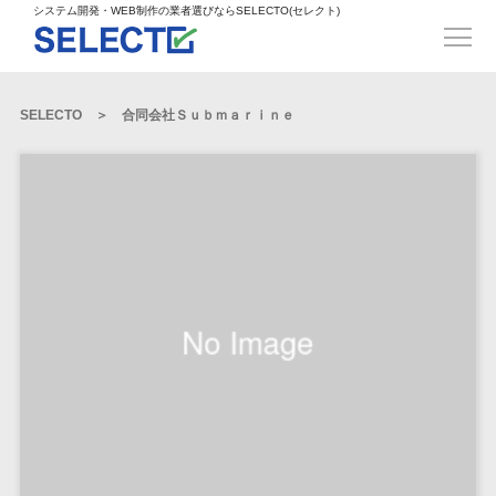
得意業界
ECサイト構築>
ECカートシステム>
システム開発・WEB制作の業者選びならSELECTO(セレクト)
都道府県
SpringFramework>
SpringBoot>
人材>
製造業>
システム開発
北海道>
青森県>
岩手県>
販売管理システム>
言語・スキル
対応業務
システムジ
対応地域
得意分
Laravel>
CakePHP>
工業・インフラ・物流>
コンサル・PM>
宮城県>
秋田県>
山形県>
言語
WEBサイ
ャンル
全国
野・特徴
受注・発注管理システム>
Ruby on Rails>
Node.js>
食品・飲料>
IT・Webサービス>
SELECTO
合同会社Ｓｕｂｍａｒｉｎｅ
基幹システム(ERP)>
ト制作
Python
全国
販売管理・生
得意業界
福島県>
茨城県>
栃木県>
購買管理システム>
LP制作
産管理
Django>
AngularJS>
React>
Java
都道府県
インテリア・雑貨>
顧客管理システム(CRM)>
群馬県>
埼玉県>
千葉県>
ERP（基幹業
人材
オウンドメ
生産管理システム>
PHP
Vue.js>
NuxtJS>
ベビー・キッズ>
経理/会計システム>
務システム）
ディア
製造業
北海道
Ruby
東京都>
神奈川県>
新潟県>
工程管理システム>
在庫管理シス
ReactNative>
Flutter>
採用サイト
工業・イン
生活用品・文房具>
青森県
在庫管理システム>
Swift
富山県>
石川県>
福井県>
テム
フラ・物流
企業サイト
原価管理システム>
岩手県
Perl
構築
ファッション・アパレル (1785)>
POSシステム>
ECカートシス
食品・飲料
WordPress
山梨県>
長野県>
岐阜県>
AWS構築>
Linux構築>
宮城県
C++
倉庫管理システム>
テム
構築
ペット>
農園・農業>
IT・Webサ
勤怠管理システム>
秋田県
Go
静岡県>
愛知県>
三重県>
WindowsServer構築>
販売管理シス
需要予測システム>
ービス
ECサイト構
山形県
NPO・官公庁>
Kotlin
生産管理システム>
テム
築
インテリ
滋賀県>
京都府>
大阪府>
Azure構築>
Oracle>
WEBサービス
福島県
VBA
受注・発注管
ア・雑貨
イベント・キャンペーン>
マッチングシステム>
システム
マッチングシステム>
茨城県
兵庫県>
奈良県>
和歌山県>
パッケージ
iOS
理システム
開発
ベビー・キ
自動車・バイク>
ポータルサイト(データベース型)>
SAP>
Salesforce>
Access>
栃木県
Android
購買管理シス
予約システム>
会員システム>
ッズ
コンサル・
鳥取県>
島根県>
岡山県>
テム