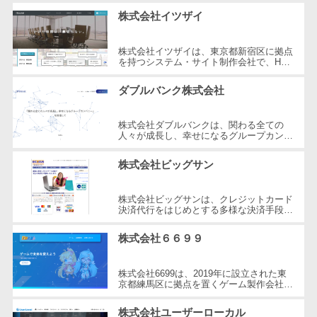
DM発送サービス>
EFOツール>
テム
株式会社イツザイ
法務・総務
LP作成サービス>
株式会社イツザイは、東京都新宿区に拠点
電子契約シス
を持つシステム・サイト制作会社で、HP
広告運用代行>
テム
制作、WEB集客コンサルティング、メデ
ィア運営の3つの事業を軸にサービスを
ダブルバンク株式会社
契約書レビュ
提...
Webアンケートシステム>
ーシステム
Web接客ツール>
MAツール>
株式会社ダブルバンクは、関わる全ての
契約書管理シ
人々が成長し、幸せになるグループカンパ
ステム
ニーを目指した企業です。東京都調布市に
動画配信システム>
所在し、WEB制作やマーケティング、
株式会社ビッグサン
反社チェック
さ...
SNS管理ツール>
ツール
株式会社ビッグサンは、クレジットカード
受付システム
LINEマーケティングツール>
決済代行をはじめとする多様な決済手段を
提供する企業です。2001年に設立され、
座席管理シス
東京都三鷹市に本社を構えています。...
SEOツール>
MEOツール>
株式会社６６９９
テム
イベント管理システム>
入退室管理シ
株式会社6699は、2019年に設立された東
ステム
京都練馬区に拠点を置くゲーム製作会社で
カスタマーサポート
す。同社はHTML5ゲームポータルサイト
CO2排出量管
コールセンターCRM>
「6699.jp」の開発・運営を行い、イン
株式会社ユーザーローカル
理システム
タ...