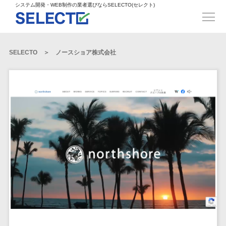
得意業界
ECサイト構築>
ECカートシステム>
システム開発・WEB制作の業者選びならSELECTO(セレクト)
都道府県
SpringFramework>
SpringBoot>
人材>
製造業>
システム開発
北海道>
青森県>
岩手県>
販売管理システム>
言語・スキル
対応業務
システムジ
対応地域
得意分
Laravel>
CakePHP>
工業・インフラ・物流>
コンサル・PM>
宮城県>
秋田県>
山形県>
言語
WEBサイ
ャンル
全国
野・特徴
受注・発注管理システム>
Ruby on Rails>
Node.js>
食品・飲料>
IT・Webサービス>
SELECTO
ノースショア株式会社
基幹システム(ERP)>
ト制作
Python
全国
販売管理・生
得意業界
福島県>
茨城県>
栃木県>
購買管理システム>
LP制作
産管理
Django>
AngularJS>
React>
Java
都道府県
インテリア・雑貨>
顧客管理システム(CRM)>
群馬県>
埼玉県>
千葉県>
ERP（基幹業
人材
オウンドメ
生産管理システム>
PHP
Vue.js>
NuxtJS>
ベビー・キッズ>
経理/会計システム>
務システム）
ディア
製造業
北海道
Ruby
東京都>
神奈川県>
新潟県>
工程管理システム>
在庫管理シス
ReactNative>
Flutter>
採用サイト
工業・イン
生活用品・文房具>
青森県
在庫管理システム>
Swift
富山県>
石川県>
福井県>
テム
フラ・物流
企業サイト
原価管理システム>
岩手県
Perl
構築
ファッション・アパレル (1785)>
POSシステム>
ECカートシス
食品・飲料
WordPress
山梨県>
長野県>
岐阜県>
AWS構築>
Linux構築>
宮城県
C++
倉庫管理システム>
テム
構築
ペット>
農園・農業>
IT・Webサ
勤怠管理システム>
秋田県
Go
静岡県>
愛知県>
三重県>
WindowsServer構築>
販売管理シス
需要予測システム>
ービス
ECサイト構
山形県
NPO・官公庁>
Kotlin
生産管理システム>
テム
築
インテリ
滋賀県>
京都府>
大阪府>
Azure構築>
Oracle>
WEBサービス
福島県
VBA
受注・発注管
ア・雑貨
イベント・キャンペーン>
マッチングシステム>
システム
マッチングシステム>
茨城県
兵庫県>
奈良県>
和歌山県>
パッケージ
iOS
理システム
開発
ベビー・キ
自動車・バイク>
ポータルサイト(データベース型)>
SAP>
Salesforce>
Access>
栃木県
Android
購買管理シス
予約システム>
会員システム>
ッズ
コンサル・
鳥取県>
島根県>
岡山県>
テム