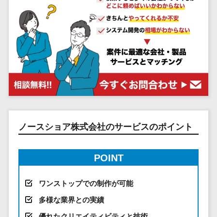
システム
ストラン
PMSシステム
AWS構築
京都府
不動産・マンション>
Indeed運用代行>
SNS運用>
健康管理システム>
ポータルサ
流通・小売
地図・位置情
Linux構築
大阪府
建設・工務店・住宅・リフォーム>
LINE運用代行>
イト(データ
報・GPSシステ
ストレスチェックサービス>
商業施設・
WindowsServer構
兵庫県
ベース型)
ム
テーマパー
ホテル・旅館>
旅行・観光>
築
YouTube運用代行>
奈良県
シフト管理システム>
会員システ
ク・複合施
店舗システム
Azure構築
和歌山県
スポーツ・アウトドア>
WordPress構築・運用>
ム
設
業務可視化ツール>
オーダーエン
Oracle
鳥取県
予約システ
美容室・サ
トリーシステム
銀行・地銀・証券>
保険>
コンテンツ制作
給与計算ソフト>
パッケージ
島根県
ム
ロン
映像・動画シ
コンテンツ制作>
ライティング>
SAP
税理士・会計士>
弁護士>
岡山県
スマホアプ
エステ・ネ
給与前払いサービス>
ステム
編集・校正>
インタビュー>
Salesforce
リ開発
広島県
イル
シミュレーシ
社労士>
行政書士>
給与計算アウトソーシング>
ノースショア株式会社のサービスのポイント
Access
データベー
山口県
化粧品
ョンシステム
コピーライティング・ネーミング>
大学・高校・専門学校>
ス構築
HubSpot
年末調整アウトソーシング>
徳島県
ブライダル
オークション
写真撮影>
映像制作>
AWSサーバ
kintone
システム
香川県
POINT
学習塾・予備校>
病院
福利厚生アウトソーシング>
ー構築
OBIC製品
グラフィックデザイン(2D・3D)>
愛媛県
人事（労務管
クリニック
保育園・幼稚園>
Azureサー
フリーランス管理システム>
理）
ワンストップでの制作が可能
高知県
歯科医院
アニメーション>
イラスト>
バー構築
葬儀・墓石・仏壇>
お寺・神社>
勤怠管理シス
福岡県
整体・整骨
社宅管理サービス>
多様な業界との実績
Linuxサー
テム
ロゴ制作>
院
佐賀県
ゲーム・アニメ・おもちゃ>
優れたクリエイティビティと技術
バー構築