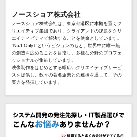
群馬県
PM
家電・電子機器>
フレームワーク
会員システム>
予約システム>
生活用品・
HubSpot>
kintone>
PMSシステム>
広島県>
山口県>
徳島県>
生産管理シス
埼玉県
文房具
基幹システ
ノースショア株式会社
飲食店・レストラン>
スマホアプリ開発>
OBIC製品>
テム
地図・位置情報・GPSシステム>
SpringFramework
千葉県
ム(ERP)
ファッショ
香川県>
愛媛県>
高知県>
ノースショア株式会社は、東京都港区に本拠を置くク
工程管理シス
流通・小売>
SpringBoot
ン・アパレ
データベース構築>
東京都
顧客管理シ
店舗システム>
リエイティブ集団であり、クライアントの課題をクリ
福岡県>
佐賀県>
長崎県>
テム
ル (1785)
ステム
Laravel
神奈川県
商業施設・テーマパーク・複合施
エイティビティで解決することを使命としています。
AWSサーバー構築>
オーダーエントリーシステム>
原価管理シス
(CRM)
ペット
熊本県>
大分県>
宮崎県>
CakePHP
新潟県
設>
"No.1 Only1"というビジョンのもと、世界中に唯一無二
テム
経理/会計シ
Azureサーバー構築>
農園・農業
Ruby on Rails
映像・動画システム>
富山県
の創造を広めることを目指し、多様な分野のプロフェ
鹿児島県>
沖縄県>
倉庫管理シス
美容室・サロン>
ステム
NPO・官公
ッショナルが集結しています。
Node.js
石川県
Linuxサーバー構築>
テム
シミュレーションシステム>
在庫管理シ
対応地域
庁
映像制作をはじめとする幅広いクリエイティブサービ
エステ・ネイル>
化粧品>
Django
福井県
需要予測シス
ステム
ネットワーク構築・保守・運用>
国外>
スを提供し、数々の著名企業との連携を通じて、その
イベント・
オークションシステム>
AngularJS
山梨県
テム
ブライダル>
病院>
実力を発揮しています。
POSシステ
キャンペー
情シス・社内IT支援>
React
長野県
人事（労務管理）
ム
WEBサービ
ン
クリニック>
歯科医院>
勤怠管理システム>
Vue.js
岐阜県
ス
AWS (Amazon Web Services)>
勤怠管理シ
自動車・バ
NuxtJS
整体・整骨院>
静岡県
マッチングシ
ステム
イク
労務管理システム>
運用代行
ステム
ReactNative
愛知県
生産管理シ
家電・電子
介護・福祉・老人ホーム>
製薬>
リスティング広告運用代行>
人事管理システム>
予約システム
ステム
Flutter
三重県
機器
動物病院 >
求人広告運用代行>
会員システム
マッチング
滋賀県
飲食店・レ
年末調整システム>
構築