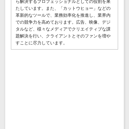
ら解決するプロフェッショナルとしての役割を果
株主総会ツール>
以下
事業戦略
経理・会計・
たしています。また、「カットウヒョー」などの
101～200万
ISMS管理ツール>
財務
マーケテ
革新的なツールで、業務効率化を推進し、業界内
円
ィング
経費精算シス
での競争力を高めております。広告、映像、デジ
リーガルリサーチサービス>
201～300万
テム
Webマーケ
タルなど、様々なメディアでクリエイティブな課
円
ティング
安否確認サービス>
題解決を行い、クライアントとそのファンを増や
Web請求書シ
301～500万
すことに尽力しています。
ステム
インフルエ
クラウドPBX>
円
ンサーマー
帳票発行サー
ケティング
501～1000
ビス
オンラインアシスタント>
万円
コンテンツ
請求書受領サ
会議室予約システム>
マーケティ
1000～
ービス
ング
1500万円
販売管理システム
電子帳簿保存
SNSマーケ
SFAツール>
CRMツール>
1500～
サービス
ティング
5000万円
予算管理シス
セールスDX（SFA/MA）>
動画マーケ
5001～
テム
ティング
10000万円
遠隔接客ツール>
会計ソフト
10000万円
ゲーム
会計システム
オンライン商談ツール>
以上
ソーシャル
出張管理シス