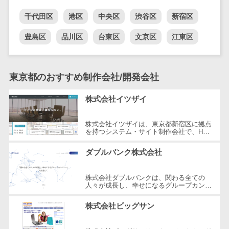
DM発送サービス>
EFOツール>
テム
千代田区
港区
中央区
渋谷区
新宿区
法務・総務
LP作成サービス>
豊島区
品川区
台東区
文京区
江東区
電子契約シス
広告運用代行>
テム
契約書レビュ
Webアンケートシステム>
東京都のおすすめ制作会社/開発会社
ーシステム
Web接客ツール>
MAツール>
契約書管理シ
株式会社イツザイ
ステム
動画配信システム>
反社チェック
株式会社イツザイは、東京都新宿区に拠点
SNS管理ツール>
を持つシステム・サイト制作会社で、HP
ツール
制作、WEB集客コンサルティング、メデ
受付システム
ィア運営の3つの事業を軸にサービスを
LINEマーケティングツール>
ダブルバンク株式会社
提...
座席管理シス
SEOツール>
MEOツール>
テム
株式会社ダブルバンクは、関わる全ての
人々が成長し、幸せになるグループカンパ
イベント管理システム>
入退室管理シ
ニーを目指した企業です。東京都調布市に
ステム
所在し、WEB制作やマーケティング、
株式会社ビッグサン
カスタマーサポート
さ...
CO2排出量管
コールセンターCRM>
理システム