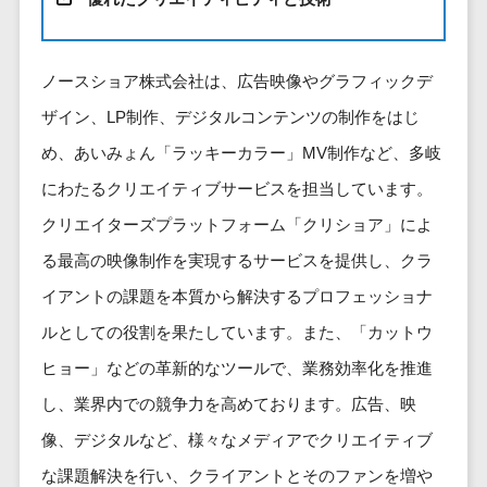
健康管理IoTサービス>
労務管理シス
介護・福
長崎県
デジタルカタログ・電子書籍>
ネットワー
テム
芸能・アーティスト・音楽>
祉・老人ホ
外国人就労システム>
熊本県
ク構築・保
コンサルティング
人事管理シス
ーム
特徴・強み
大分県
ノースショア株式会社は、広告映像やグラフィックデ
守・運用
産業保健サービス>
Web戦略/企画>
テム
製薬
Pマーク取得>
宮崎県
情シス・社
ザイン、LP制作、デジタルコンテンツの制作をはじ
年末調整シス
マイナンバー>
動物病院
ブランディング>
内IT支援
鹿児島県
英語での応対可能>
テム
め、あいみょん「ラッキーカラー」MV制作など、多岐
不動産・マ
AWS
人事（採用・評価・教育）
プロモーション>
沖縄県
健康管理シス
ンション
アワード表彰歴あり>
にわたるクリエイティブサービスを担当しています。
(Amazon
タレントマネジメントシステム>
テム
対応地域
EC・ネットショップ戦略>
建設・工務
Web
クリエイターズプラットフォーム「クリショア」によ
全国対応可>
創業10年以上>
ストレスチェ
人事評価システム>
店・住宅・
Services)
SEO対策>
る最高の映像制作を実現するサービスを提供し、クラ
ックサービス
国外
リフォーム
スタッフ数20人以上>
運用代行
採用管理システム>
シフト管理シ
イアントの課題を本質から解決するプロフェッショナ
EFO(入力フォーム最適化)>
ホテル・旅
スタッフ数50人以上>
ステム
eラーニング（システム）>
館
ルとしての役割を果たしています。また、「カットウ
リスティン
コンバージョン率改善>
SNS>
業務可視化ツ
アジャイル開発>
UI/UXに強い>
旅行・観光
グ広告運用
eラーニング（コンテンツ）>
ヒョー」などの革新的なツールで、業務効率化を推進
ール
事業戦略>
代行
スポーツ・
保守/運用も対応>
し、業界内での競争力を高めております。広告、映
給与計算ソフ
DX人材研修サービス>
アウトドア
求人広告運
マーケティング
ト
像、デジタルなど、様々なメディアでクリエイティブ
要件定義から対応>
用代行
銀行・地
リファレンスチェックサービス>
Webマーケティング>
給与前払いサ
銀・証券
な課題解決を行い、クライアントとそのファンを増や
Indeed運用
レベニューシェア可能>