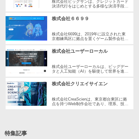
株式会社ビッグサンは、クレジットカード
決済代行をはじめとする多様な決済手段を
自動音声応答システム(IVR)>
株主総会ツー
提供する企業です。2001年に設立され、
ル
東京都三鷹市に本社を構えています。...
株式会社６６９９
AI自動電話応答>
ISMS管理ツー
コールセンター音声認識>
ル
株式会社6699は、2019年に設立された東
京都練馬区に拠点を置くゲーム製作会社で
リーガルリサ
カスタマーサクセスツール>
す。同社はHTML5ゲームポータルサイト
ーチサービス
「6699.jp」の開発・運営を行い、イン
株式会社ユーザーローカル
タ...
ITサービスマネジメントツール>
安否確認サー
ビス
株式会社ユーザーローカルは、ビッグデー
問い合わせ管理システム>
タと人工知能（AI）を駆使して世界を進化
クラウドPBX
させることを経営理念とする、日本を代表
遠隔サポートツール>
する技術ベンチャー企業です。国内...
オンラインア
株式会社クリエイサイエン
シスタント
コールセンター代行サービス>
会議室予約シ
株式会社CreaScienは、東京都台東区に拠
通話録音・解析システム>
点を持つWeb制作会社であり、理系、技
ステム
術、そしてWeb3の領域での強みを活かし
たクリエイティブ制作を行っています。
販売管理シス
チャットボット>
FAQシステム>
独...
テム
コミュニケーション
SFAツール
特集記事
オンラインストレージ（ファイル