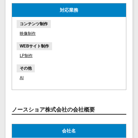
マイナンバー
コピーライ
ニメ・おも
請求書受領サービス>
対応業務
人事（採用・
ティング・
ちゃ
評価・教育）
電子帳簿保存サービス>
ネーミング
芸能・アー
コンテンツ制作
写真撮影
ティスト・
予算管理システム>
会計ソフト>
タレントマネ
映像制作
音楽
映像制作
ジメントシステ
会計システム>
WEBサイト制作
特徴・強
グラフィッ
ム
み
出張管理システム>
クデザイン
LP制作
人事評価シス
(2D・3D)
Pマーク取
テム
ファクタリングサービス>
その他
得
アニメーシ
採用管理シス
AI
ョン
債権管理システム>
英語での応
テム
対可能
イラスト
eラーニング
債務管理システム>
アワード表
ロゴ制作
（システム）
彰歴あり
固定資産管理システム>
デジタルカ
eラーニング
ノースショア株式会社の会社概要
全国対応可
タログ・電
（コンテンツ）
経理アウトソーシング>
子書籍
創業10年以
DX人材研修サ
振込代行サービス>
上
コンサル
ービス
会社名
スタッフ数
ティング
リファレンス