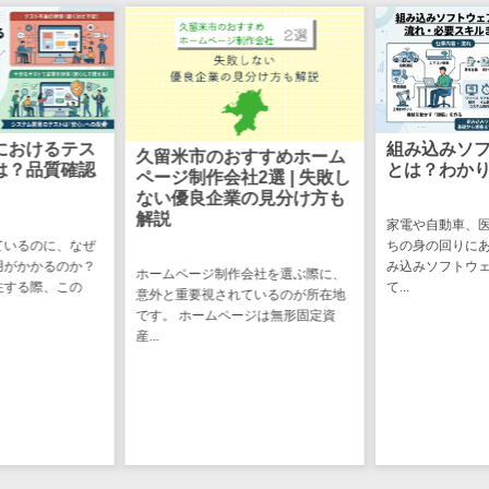
CRMツール
共有）>
セールス
ファイル転送サービス>
DX（SFA/MA）
遠隔接客ツー
文書管理システム>
Web電話帳>
ル
会議効率化ツール>
におけるテス
組み込みソ
オンライン商
久留米市のおすすめホーム
は？品質確認
とは？わか
談ツール
ページ制作会社2選 | 失敗し
ナレッジ共有ツール>
ない優良企業の見分け方も
セールスイネ
解説
バーチャルオフィスツール>
家電や自動車、
ーブルメントツ
ているのに、なぜ
ちの身の回りに
ール
用がかかるのか？
み込みソフトウ
ビジネスチャット>
ホームページ制作会社を選ぶ際に、
注する際、この
て...
名刺管理サー
意外と重要視されているのが所在地
デジタルサイネージソフト>
ビス
です。 ホームページは無形固定資
産...
インサイドセ
オンライン校正ツール>
ールス代行サー
グループウェア>
社内SNS>
ビス
マーケティン
Web会議システム>
グ
プロジェクト管理ツール>
メール配信シ