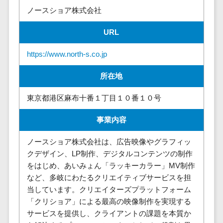
請求代行サービス>
20人以上
ノースショア株式会社
チェックサービ
送金サービス>
Web戦略/企
スタッフ数
ス
URL
画
50人以上
従業員満足度
税務申告システム>
ブランディ
アジャイル
調査・人材定着
https://www.north-s.co.jp
法務・総務
ング
開発
化ツール
電子契約システム>
プロモーシ
UI/UXに強
所在地
1on1ツール
ョン
い
適性検査サー
契約書レビューシステム>
東京都港区麻布十番１丁目１０番１０号
EC・ネット
保守/運用も
ビス
契約書管理システム>
ショップ戦
対応
Web面接シス
事業内容
略
要件定義か
テム
反社チェックツール>
SEO対策
ら対応
ノースショア株式会社は、広告映像やグラフィッ
エンゲージメ
受付システム>
EFO(入力フ
レベニュー
クデザイン、LP制作、デジタルコンテンツの制作
ントツール
ォーム最適
シェア可能
をはじめ、あいみょん「ラッキーカラー」MV制作
座席管理システム>
ダイレクトリ
化)
など、多岐にわたるクリエイティブサービスを担
クルーティング
予算管理
入退室管理システム>
当しています。クリエイターズプラットフォーム
コンバージ
サービス
システム
「クリショア」による最高の映像制作を実現する
ョン率改善
採用代行サー
CO2排出量管理システム>
サービスを提供し、クライアントの課題を本質か
SNS
～100万円
ビス