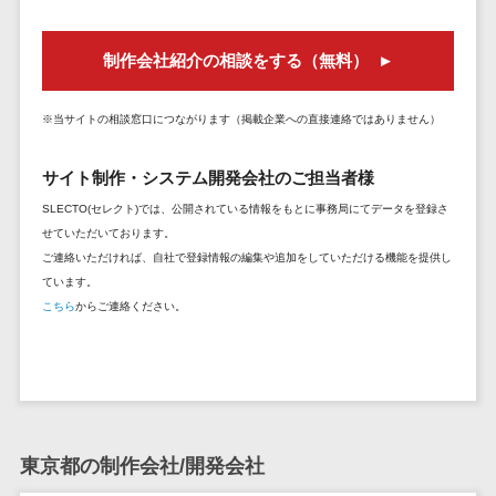
セールスイネーブルメントツール>
ゲーム
テム
コンシュー
ファクタリン
名刺管理サービス>
制作会社紹介の相談をする（無料）
マーゲーム
グサービス
インサイドセールス代行サービス>
その他
債権管理シス
※当サイトの相談窓口につながります（掲載企業への直接連絡ではありません）
Web3.0
テム
マーケティング
AI
メール配信システム>
債務管理シス
サイト制作・システム開発会社のご担当者様
テム
AR/VR
SLECTO(セレクト)では、公開されている情報をもとに事務局にてデータを登録さ
デジタル資産管理システム>
固定資産管理
IoT
せていただいております。
システム
商品情報管理システム>
ご連絡いただければ、自社で登録情報の編集や追加をしていただける機能を提供し
補助金・助
ています。
経理アウトソ
成金サポー
チケット管理システム>
こちら
からご連絡ください。
ーシング
ト
SNSキャンペーンツール>
振込代行サー
ビス
予約管理システム>
請求代行サー
広告効果測定ツール>
ビス
送金サービス
東京都の制作会社/開発会社
リード獲得ツール>
税務申告シス