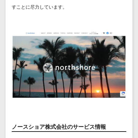
ービス
従業員満足度調査・人材定着化ツ
インフルエンサーマーケティング>
代行
保険
すことに尽力しています。
ール>
給与計算アウ
予算管理システム
SNS運用
税理士・会
コンテンツマーケティング>
トソーシング
～100万円以下>
101～200万円>
計士
1on1ツール>
LINE運用代
年末調整アウ
SNSマーケティング>
行
弁護士
201～300万円>
301～500万円>
トソーシング
適性検査サービス>
YouTube運
社労士
動画マーケティング>
福利厚生アウ
501～1000万円>
用代行
Web面接システム>
行政書士
トソーシング
ゲーム
WordPress
1000～1500万円>
大学・高
エンゲージメントツール>
ソーシャルゲーム>
フリーランス
構築・運用
校・専門学
管理システム
1500～5000万円>
ダイレクトリクルーティングサー
コンシューマーゲーム>
校
コンテン
社宅管理サー
ビス>
ツ制作
5001～10000万円>
学習塾・予
ビス
その他
コンテンツ
備校
採用代行サービス>
Web3.0>
AI>
AR/VR>
IoT>
健康管理IoTサ
10000万円以上>
制作
保育園・幼
ービス
経理・会計・財務
補助金・助成金サポート>
ライティン
稚園
外国人就労シ
経費精算システム>
グ
葬儀・墓
ステム
編集・校正
石・仏壇
Web請求書システム>
産業保健サー
ノースショア株式会社のサービス情報
インタビュ
お寺・神社
ビス
帳票発行サービス>
ー
ゲーム・ア