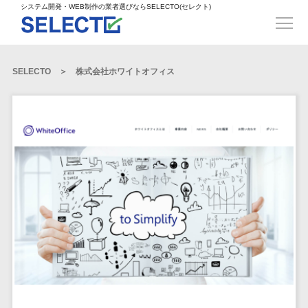
得意業界
ECサイト構築>
ECカートシステム>
システム開発・WEB制作の業者選びならSELECTO(セレクト)
都道府県
SpringFramework>
SpringBoot>
人材>
製造業>
システム開発
北海道>
青森県>
岩手県>
販売管理システム>
言語・スキル
対応業務
システムジ
対応地域
得意分
Laravel>
CakePHP>
工業・インフラ・物流>
コンサル・PM>
宮城県>
秋田県>
山形県>
言語
WEBサイ
ャンル
全国
野・特徴
受注・発注管理システム>
Ruby on Rails>
Node.js>
食品・飲料>
IT・Webサービス>
SELECTO
株式会社ホワイトオフィス
基幹システム(ERP)>
ト制作
Python
全国
販売管理・生
得意業界
福島県>
茨城県>
栃木県>
購買管理システム>
LP制作
産管理
Django>
AngularJS>
React>
Java
都道府県
インテリア・雑貨>
顧客管理システム(CRM)>
群馬県>
埼玉県>
千葉県>
ERP（基幹業
人材
オウンドメ
生産管理システム>
PHP
Vue.js>
NuxtJS>
ベビー・キッズ>
経理/会計システム>
務システム）
ディア
製造業
北海道
Ruby
東京都>
神奈川県>
新潟県>
工程管理システム>
在庫管理シス
ReactNative>
Flutter>
採用サイト
工業・イン
生活用品・文房具>
青森県
在庫管理システム>
Swift
富山県>
石川県>
福井県>
テム
フラ・物流
企業サイト
原価管理システム>
岩手県
Perl
構築
ファッション・アパレル (1785)>
POSシステム>
ECカートシス
食品・飲料
WordPress
山梨県>
長野県>
岐阜県>
AWS構築>
Linux構築>
宮城県
C++
倉庫管理システム>
テム
構築
ペット>
農園・農業>
IT・Webサ
勤怠管理システム>
秋田県
Go
静岡県>
愛知県>
三重県>
WindowsServer構築>
販売管理シス
需要予測システム>
ービス
ECサイト構
山形県
NPO・官公庁>
Kotlin
生産管理システム>
テム
築
インテリ
滋賀県>
京都府>
大阪府>
Azure構築>
Oracle>
WEBサービス
福島県
VBA
受注・発注管
ア・雑貨
イベント・キャンペーン>
マッチングシステム>
システム
マッチングシステム>
茨城県
兵庫県>
奈良県>
和歌山県>
パッケージ
iOS
理システム
開発
ベビー・キ
自動車・バイク>
ポータルサイト(データベース型)>
SAP>
Salesforce>
Access>
栃木県
Android
購買管理シス
予約システム>
会員システム>
ッズ
コンサル・
鳥取県>
島根県>
岡山県>
テム