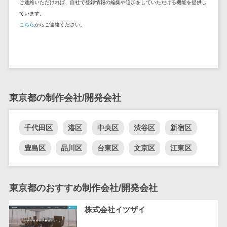
ご連絡いただければ、自社で登録情報の編集や追加をしていただける機能を提供し
自動音声応答システム(IVR)>
株主総会ツー
ています。
ル
こちら
からご連絡ください。
AI自動電話応答>
ISMS管理ツー
コールセンター音声認識>
ル
リーガルリサ
カスタマーサクセスツール>
ーチサービス
ITサービスマネジメントツール>
安否確認サー
東京都の制作会社/開発会社
ビス
問い合わせ管理システム>
クラウドPBX
千代田区
港区
中央区
渋谷区
新宿区
遠隔サポートツール>
オンラインア
シスタント
豊島区
品川区
台東区
文京区
江東区
コールセンター代行サービス>
会議室予約シ
通話録音・解析システム>
ステム
東京都のおすすめ制作会社/開発会社
販売管理シス
チャットボット>
FAQシステム>
テム
コミュニケーション
株式会社イツザイ
SFAツール
オンラインストレージ（ファイル