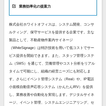
健康管理IoTサービス>
労務管理シス
介護・福
長崎県
デジタルカタログ・電子書籍>
業務効率化の提案力
ネットワー
テム
芸能・アーティスト・音楽>
祉・老人ホ
外国人就労システム>
熊本県
ク構築・保
コンサルティング
人事管理シス
ーム
特徴・強み
大分県
守・運用
産業保健サービス>
Web戦略/企画>
テム
製薬
Pマーク取得>
株式会社ホワイトオフィスは、システム開発、コンサ
宮崎県
情シス・社
年末調整シス
マイナンバー>
動物病院
ブランディング>
内IT支援
鹿児島県
英語での応対可能>
ルティング、保守サービスを提供する企業です。主な
テム
不動産・マ
AWS
人事（採用・評価・教育）
プロモーション>
沖縄県
健康管理シス
製品として、不動産物件案内サイネージ
ンション
アワード表彰歴あり>
(Amazon
タレントマネジメントシステム>
テム
対応地域
EC・ネットショップ戦略>
建設・工務
（WhiteSignage）は特許技術を用いて低コストでサー
Web
全国対応可>
創業10年以上>
ストレスチェ
人事評価システム>
店・住宅・
Services)
ビス提供を開始できます。また、スタッフ管理システ
SEO対策>
ックサービス
国外
リフォーム
スタッフ数20人以上>
運用代行
採用管理システム>
ム（SMS）を通じて、労働管理やコスト分析をリアル
シフト管理シ
EFO(入力フォーム最適化)>
ホテル・旅
スタッフ数50人以上>
ステム
eラーニング（システム）>
タイムで可能にし、組織の経営ニーズにも対応しま
館
リスティン
コンバージョン率改善>
SNS>
業務可視化ツ
アジャイル開発>
UI/UXに強い>
旅行・観光
グ広告運用
す。さらにイベント管理システム（Real）や、IP電話
eラーニング（コンテンツ）>
ール
事業戦略>
代行
スポーツ・
小規模自動音声応答システム（かんたんIRV）を提供
保守/運用も対応>
給与計算ソフ
DX人材研修サービス>
アウトドア
求人広告運
マーケティング
ト
し、業務改善や自動化を実現します。デジタルサイネ
要件定義から対応>
用代行
銀行・地
リファレンスチェックサービス>
Webマーケティング>
給与前払いサ
ージ、イベント管理、システムエンジニアリング、セ
銀・証券
Indeed運用
レベニューシェア可能>