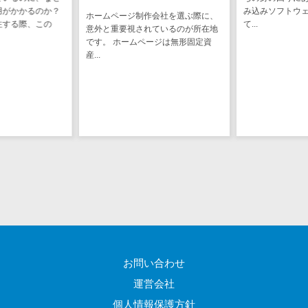
用がかかるのか？
み込みソフトウ
EFOツール
ホームページ制作会社を選ぶ際に、
注する際、この
て...
サーバー・ネットワーク監視>
意外と重要視されているのが所在地
LP作成サービ
です。 ホームページは無形固定資
ス
設備監視システム>
産...
広告運用代行
ID管理システム>
Webアンケー
システム連携ツール（iPaaS）>
トシステム
Web接客ツー
クラウド接続サービス>
ル
キッティングサービス>
MAツール
動画配信シス
情シスアウトソーシング>
テム
セキュリティ
SNS管理ツー
標的型攻撃メール対策>
ル
LINEマーケテ
セキュリティ・脆弱性診断>
お問い合わせ
ィングツール
ペネトレーションテスト>
運営会社
SEOツール
個人情報保護方針