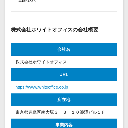
全国対応可
株主総会ツール>
以下
事業戦略
経理・会計・
101～200万
ISMS管理ツール>
財務
マーケテ
円
ィング
経費精算シス
リーガルリサーチサービス>
201～300万
テム
Webマーケ
株式会社ホワイトオフィスの会社概要
円
ティング
安否確認サービス>
Web請求書シ
301～500万
ステム
インフルエ
クラウドPBX>
円
会社名
ンサーマー
帳票発行サー
ケティング
501～1000
ビス
オンラインアシスタント>
株式会社ホワイトオフィス
万円
コンテンツ
請求書受領サ
会議室予約システム>
マーケティ
1000～
ービス
URL
ング
1500万円
販売管理システム
電子帳簿保存
SNSマーケ
SFAツール>
CRMツール>
1500～
https://www.whiteoffice.co.jp
サービス
ティング
5000万円
予算管理シス
セールスDX（SFA/MA）>
所在地
動画マーケ
5001～
テム
ティング
10000万円
遠隔接客ツール>
会計ソフト
東京都豊島区南大塚３ー３ー１０漆澤ビル１Ｆ
10000万円
ゲーム
会計システム
オンライン商談ツール>
以上
事業内容
ソーシャル
出張管理シス