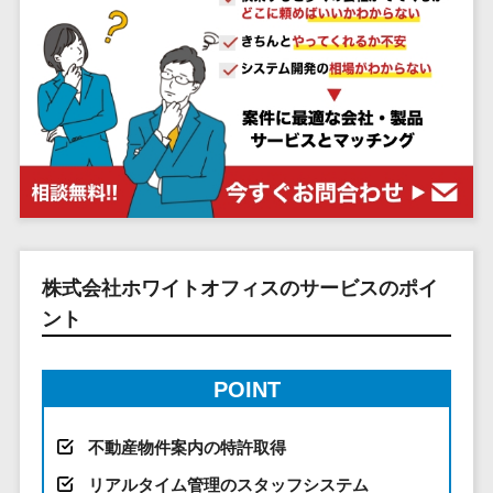
システム
ストラン
PMSシステム
AWS構築
京都府
不動産・マンション>
Indeed運用代行>
SNS運用>
健康管理システム>
ポータルサ
流通・小売
地図・位置情
Linux構築
大阪府
建設・工務店・住宅・リフォーム>
LINE運用代行>
イト(データ
報・GPSシステ
ストレスチェックサービス>
商業施設・
WindowsServer構
兵庫県
ベース型)
ム
テーマパー
ホテル・旅館>
旅行・観光>
築
YouTube運用代行>
奈良県
シフト管理システム>
会員システ
ク・複合施
店舗システム
Azure構築
和歌山県
スポーツ・アウトドア>
WordPress構築・運用>
ム
設
業務可視化ツール>
オーダーエン
Oracle
鳥取県
予約システ
美容室・サ
トリーシステム
銀行・地銀・証券>
保険>
コンテンツ制作
給与計算ソフト>
パッケージ
島根県
ム
ロン
映像・動画シ
コンテンツ制作>
ライティング>
SAP
税理士・会計士>
弁護士>
岡山県
スマホアプ
エステ・ネ
給与前払いサービス>
ステム
編集・校正>
インタビュー>
Salesforce
リ開発
広島県
イル
シミュレーシ
社労士>
行政書士>
給与計算アウトソーシング>
株式会社ホワイトオフィスのサービスのポイ
Access
データベー
山口県
化粧品
ョンシステム
コピーライティング・ネーミング>
大学・高校・専門学校>
ント
ス構築
HubSpot
年末調整アウトソーシング>
徳島県
ブライダル
オークション
写真撮影>
映像制作>
AWSサーバ
kintone
システム
香川県
学習塾・予備校>
病院
福利厚生アウトソーシング>
ー構築
OBIC製品
グラフィックデザイン(2D・3D)>
愛媛県
POINT
人事（労務管
クリニック
保育園・幼稚園>
Azureサー
フリーランス管理システム>
理）
高知県
歯科医院
アニメーション>
イラスト>
バー構築
葬儀・墓石・仏壇>
お寺・神社>
勤怠管理シス
不動産物件案内の特許取得
福岡県
整体・整骨
社宅管理サービス>
Linuxサー
テム
ロゴ制作>
院
佐賀県
リアルタイム管理のスタッフシステム
ゲーム・アニメ・おもちゃ>
バー構築