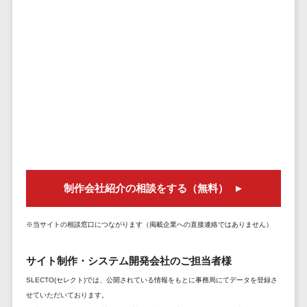
DM発送サービス>
EFOツール>
テム
法務・総務
LP作成サービス>
電子契約シス
広告運用代行>
テム
契約書レビュ
Webアンケートシステム>
ーシステム
Web接客ツール>
MAツール>
契約書管理シ
ステム
動画配信システム>
反社チェック
SNS管理ツール>
ツール
制作会社紹介の相談をする（無料）
受付システム
LINEマーケティングツール>
座席管理シス
SEOツール>
MEOツール>
※当サイトの相談窓口につながります（掲載企業への直接連絡ではありません）
テム
イベント管理システム>
入退室管理シ
サイト制作・システム開発会社のご担当者様
ステム
カスタマーサポート
SLECTO(セレクト)では、公開されている情報をもとに事務局にてデータを登録さ
CO2排出量管
コールセンターCRM>
せていただいております。
理システム