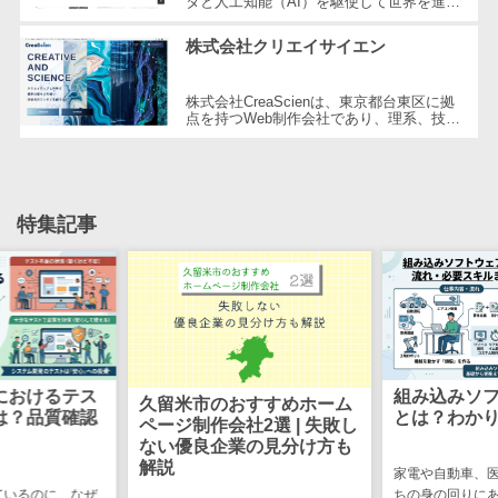
タと人工知能（AI）を駆使して世界を進化
させることを経営理念とする、日本を代表
ステム
電子証明書サービス
する技術ベンチャー企業です。国内...
株式会社クリエイサイエン
デジタル資産
電子証明書サービス>
管理システム
株式会社CreaScienは、東京都台東区に拠
データセンター>
クラウド基盤>
商品情報管理
点を持つWeb制作会社であり、理系、技
術、そしてWeb3の領域での強みを活かし
システム
クローニングツール>
たクリエイティブ制作を行っています。
独...
チケット管理
データセンター監視自動化>
システム
特集記事
SNSキャンペ
クラウドバックアップ>
ーンツール
デスクトップ仮想化>
予約管理シス
テム
IoT空調制御>
広告効果測定
IoTプラットフォーム>
ツール
におけるテス
組み込みソ
久留米市のおすすめホーム
リード獲得ツ
IT資産管理ツール>
は？品質確認
とは？わか
ページ制作会社2選 | 失敗し
ール
ない優良企業の見分け方も
SaaS管理ツール>
DM発送サービ
解説
家電や自動車、
ス
モバイルデバイス管理>
ているのに、なぜ
ちの身の回りに