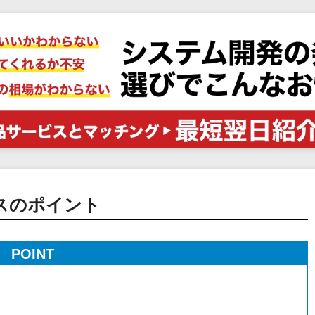
電子証明書サービス
セキュリティ
業務全般
物流・流通向け
医療・介護業界向け
不動産業界向け
業界・業種特化型
データ分析・活用
ブロックチェーン
官公庁・自治体向け
スのポイント
POINT