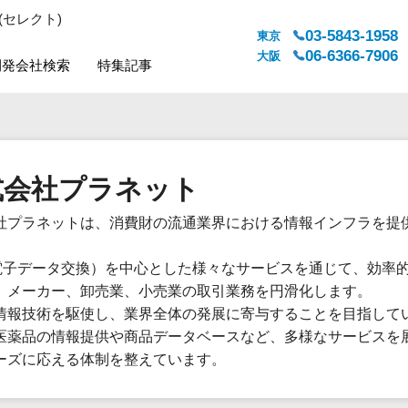
(セレクト)
03-5843-1958
東京
06-6366-7906
大阪
開発会社検索
特集記事
システムジャンル
対応地域
販売管理・生産管理
全国
式会社プラネット
WEBサービス
都道府県
人事（労務管理）
対応地域
社プラネットは、消費財の流通業界における情報インフラを提
人事（採用・評価・教育）
。
経理・会計・財務
（電子データ交換）を中心とした様々なサービスを通じて、効率
法務・総務
、メーカー、卸売業、小売業の取引業務を円滑化します。
販売管理システム
情報技術を駆使し、業界全体の発展に寄与することを目指して
医薬品の情報提供や商品データベースなど、多様なサービスを
マーケティング
ーズに応える体制を整えています。
カスタマーサポート
コミュニケーション