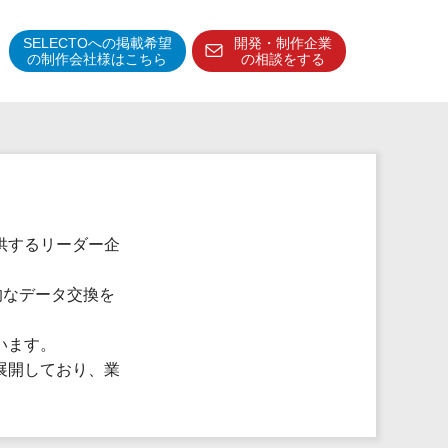
SELECTOへの掲載希望
開発・制作企業
の制作会社様はこちら
の相談をする
得意分野・特徴
得意業界
特徴・強み
予算管理システム
供するリーダー企
的なデータ交換を
います。
展開しており、業