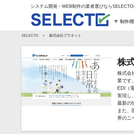
システム開発・WEB制作の業者選びならSELECTO
制作/
SELECTO
株式会社プラネット
言語・スキル
対応業務
言語
WEBサイト制作
フレームワーク
システム開発
株
構築
運用代行
株式会
パッケージ
コンテンツ制作
業です
コンサルティング
EDI
マーケティング
実現し
ゲーム
最新の
また、
その他
界のニ