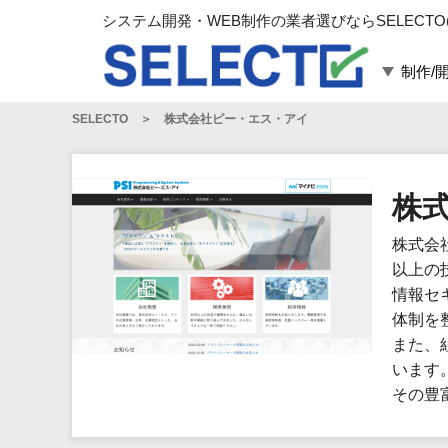
システム開発・WEB制作の業者選びならSELECTO
制作/
SELECTO
株式会社ピー・エス・アイ
言語・スキル
対応業務
言語
WEBサイト制作
フレームワーク
システム開発
株
構築
運用代行
株式会
パッケージ
コンテンツ制作
以上の
コンサルティング
情報セ
マーケティング
体制を
ゲーム
また、
います
その他
その豊