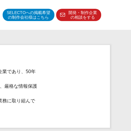
SELECTOへの掲載希望
開発・制作企業
の制作会社様はこちら
の相談をする
得意分野・特徴
得意業界
特徴・強み
予算管理システム
業であり、50年
り、厳格な情報保護
業務に取り組んで