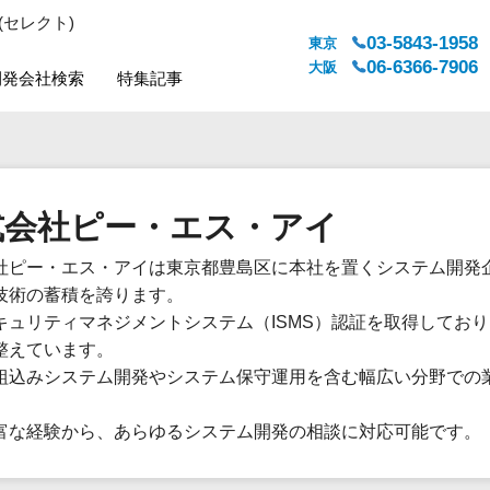
(セレクト)
03-5843-1958
東京
06-6366-7906
大阪
開発会社検索
特集記事
システムジャンル
対応地域
販売管理・生産管理
全国
式会社ピー・エス・アイ
WEBサービス
都道府県
人事（労務管理）
対応地域
社ピー・エス・アイは東京都豊島区に本社を置くシステム開発企
人事（採用・評価・教育）
技術の蓄積を誇ります。
経理・会計・財務
キュリティマネジメントシステム（ISMS）認証を取得してお
法務・総務
整えています。
販売管理システム
組込みシステム開発やシステム保守運用を含む幅広い分野での
。
マーケティング
富な経験から、あらゆるシステム開発の相談に対応可能です。
カスタマーサポート
コミュニケーション