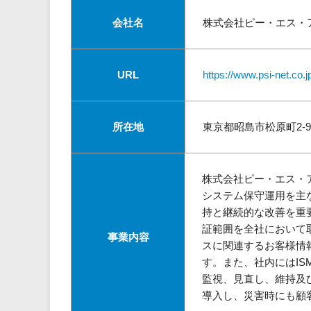
会社名
株式会社ピー・エス・
URL
https://www.psi-net.co.j
所在地
東京都昭島市松原町2-9
株式会社ピー・エス・
システム保守運用を主
持と継続的な改善を重
証範囲を全社において
事業内容
スに関連するお客様情
す。また、社内にはI
監視、見直し、維持及
導入し、災害時にも顧