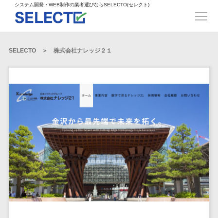
得意業界
ECサイト構築>
ECカートシステム>
システム開発・WEB制作の業者選びならSELECTO(セレクト)
都道府県
SpringFramework>
SpringBoot>
人材>
製造業>
システム開発
北海道>
青森県>
岩手県>
販売管理システム>
言語・スキル
対応業務
システムジ
対応地域
得意分
Laravel>
CakePHP>
工業・インフラ・物流>
コンサル・PM>
宮城県>
秋田県>
山形県>
言語
WEBサイ
ャンル
全国
野・特徴
受注・発注管理システム>
Ruby on Rails>
Node.js>
食品・飲料>
IT・Webサービス>
SELECTO
株式会社ナレッジ２１
基幹システム(ERP)>
ト制作
Python
全国
販売管理・生
得意業界
福島県>
茨城県>
栃木県>
購買管理システム>
LP制作
産管理
Django>
AngularJS>
React>
Java
都道府県
インテリア・雑貨>
顧客管理システム(CRM)>
群馬県>
埼玉県>
千葉県>
ERP（基幹業
人材
オウンドメ
生産管理システム>
PHP
Vue.js>
NuxtJS>
ベビー・キッズ>
経理/会計システム>
務システム）
ディア
製造業
北海道
Ruby
東京都>
神奈川県>
新潟県>
工程管理システム>
在庫管理シス
ReactNative>
Flutter>
採用サイト
工業・イン
生活用品・文房具>
青森県
在庫管理システム>
Swift
富山県>
石川県>
福井県>
テム
フラ・物流
企業サイト
原価管理システム>
岩手県
Perl
構築
ファッション・アパレル (1785)>
POSシステム>
ECカートシス
食品・飲料
WordPress
山梨県>
長野県>
岐阜県>
AWS構築>
Linux構築>
宮城県
C++
倉庫管理システム>
テム
構築
ペット>
農園・農業>
IT・Webサ
勤怠管理システム>
秋田県
Go
静岡県>
愛知県>
三重県>
WindowsServer構築>
販売管理シス
需要予測システム>
ービス
ECサイト構
山形県
NPO・官公庁>
Kotlin
生産管理システム>
テム
築
インテリ
滋賀県>
京都府>
大阪府>
Azure構築>
Oracle>
WEBサービス
福島県
VBA
受注・発注管
ア・雑貨
イベント・キャンペーン>
マッチングシステム>
システム
マッチングシステム>
茨城県
兵庫県>
奈良県>
和歌山県>
パッケージ
iOS
理システム
開発
ベビー・キ
自動車・バイク>
ポータルサイト(データベース型)>
SAP>
Salesforce>
Access>
栃木県
Android
購買管理シス
予約システム>
会員システム>
ッズ
コンサル・
鳥取県>
島根県>
岡山県>
テム