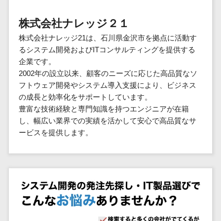
群馬県
PM
家電・電子機器>
フレームワーク
会員システム>
予約システム>
生活用品・
HubSpot>
kintone>
PMSシステム>
広島県>
山口県>
徳島県>
生産管理シス
埼玉県
文房具
基幹システ
株式会社ナレッジ２１
飲食店・レストラン>
スマホアプリ開発>
OBIC製品>
テム
地図・位置情報・GPSシステム>
SpringFramework
千葉県
ム(ERP)
ファッショ
香川県>
愛媛県>
高知県>
株式会社ナレッジ21は、石川県金沢市を拠点に活動す
工程管理シス
流通・小売>
SpringBoot
ン・アパレ
データベース構築>
東京都
顧客管理シ
店舗システム>
るシステム開発およびITコンサルティングを提供する
福岡県>
佐賀県>
長崎県>
テム
ル (1785)
ステム
Laravel
神奈川県
商業施設・テーマパーク・複合施
企業です。
AWSサーバー構築>
オーダーエントリーシステム>
原価管理シス
(CRM)
ペット
熊本県>
大分県>
宮崎県>
CakePHP
新潟県
設>
2002年の設立以来、顧客のニーズに応じた高品質なソ
テム
経理/会計シ
Azureサーバー構築>
農園・農業
Ruby on Rails
映像・動画システム>
富山県
フトウェア開発やシステム導入支援により、ビジネス
鹿児島県>
沖縄県>
倉庫管理シス
美容室・サロン>
ステム
NPO・官公
の成長と効率化をサポートしています。
Node.js
石川県
Linuxサーバー構築>
テム
シミュレーションシステム>
在庫管理シ
対応地域
庁
豊富な技術経験と専門知識を持つエンジニアが在籍
エステ・ネイル>
化粧品>
Django
福井県
需要予測シス
ステム
ネットワーク構築・保守・運用>
国外>
し、幅広い業界での実績を活かして安心で高品質なサ
イベント・
オークションシステム>
AngularJS
山梨県
テム
ブライダル>
病院>
ービスを提供します。
POSシステ
キャンペー
情シス・社内IT支援>
React
長野県
人事（労務管理）
ム
WEBサービ
ン
クリニック>
歯科医院>
勤怠管理システム>
Vue.js
岐阜県
ス
AWS (Amazon Web Services)>
勤怠管理シ
自動車・バ
NuxtJS
整体・整骨院>
静岡県
マッチングシ
ステム
イク
労務管理システム>
運用代行
ステム
ReactNative
愛知県
生産管理シ
家電・電子
介護・福祉・老人ホーム>
製薬>
リスティング広告運用代行>
人事管理システム>
予約システム
ステム
Flutter
三重県
機器
動物病院 >
求人広告運用代行>
会員システム
マッチング
滋賀県
飲食店・レ
年末調整システム>
構築