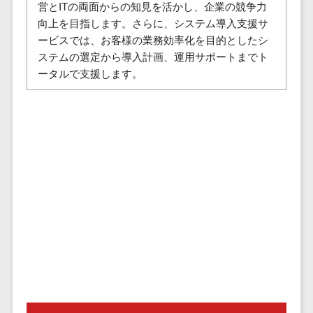
株主総会ツール>
営とITの両面からの知見を活かし、企業の競争力
以下
事業戦略
経理・会計・
向上を目指します。さらに、システム導入支援サ
101～200万
ISMS管理ツール>
財務
マーケテ
ービスでは、お客様の業務効率化を目的としたシ
円
ィング
経費精算シス
ステムの選定から導入計画、運用サポートまでト
リーガルリサーチサービス>
201～300万
テム
Webマーケ
ータルで支援します。
円
ティング
安否確認サービス>
Web請求書シ
301～500万
ステム
インフルエ
クラウドPBX>
円
ンサーマー
帳票発行サー
ケティング
501～1000
ビス
オンラインアシスタント>
万円
コンテンツ
請求書受領サ
会議室予約システム>
マーケティ
1000～
ービス
ング
1500万円
販売管理システム
電子帳簿保存
SNSマーケ
SFAツール>
CRMツール>
1500～
サービス
ティング
5000万円
予算管理シス
セールスDX（SFA/MA）>
動画マーケ
5001～
テム
ティング
10000万円
遠隔接客ツール>
会計ソフト
10000万円
ゲーム
会計システム
オンライン商談ツール>
以上
ソーシャル
出張管理シス