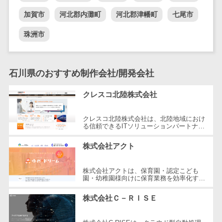
DM発送サービス>
EFOツール>
テム
加賀市
河北郡内灘町
河北郡津幡町
七尾市
法務・総務
LP作成サービス>
珠洲市
電子契約シス
広告運用代行>
テム
契約書レビュ
Webアンケートシステム>
石川県のおすすめ制作会社/開発会社
ーシステム
Web接客ツール>
MAツール>
契約書管理シ
クレスコ北陸株式会社
ステム
動画配信システム>
反社チェック
クレスコ北陸株式会社は、北陸地域におけ
SNS管理ツール>
る信頼できるITソリューションパートナー
ツール
です。CAEサービス、アプリケーション
サービス、システムインテグレーション...
受付システム
LINEマーケティングツール>
株式会社アクト
座席管理シス
SEOツール>
MEOツール>
テム
株式会社アクトは、保育園・認定こども
園・幼稚園様向けに保育業務を効率化する
イベント管理システム>
入退室管理シ
ためのシステムを提供しています。代表的
な製品として、「ゆめ・ドリーム」と...
ステム
株式会社Ｃ－ＲＩＳＥ
カスタマーサポート
CO2排出量管
コールセンターCRM>
理システム