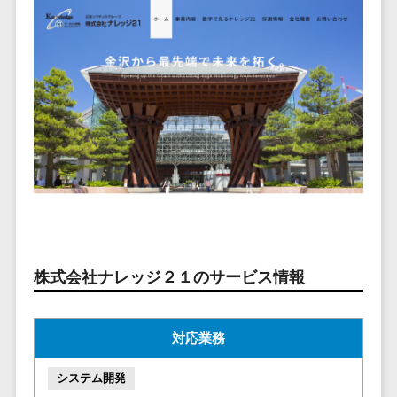
ービス
従業員満足度調査・人材定着化ツ
インフルエンサーマーケティング>
代行
保険
ール>
給与計算アウ
予算管理システム
SNS運用
税理士・会
コンテンツマーケティング>
トソーシング
～100万円以下>
101～200万円>
計士
1on1ツール>
LINE運用代
年末調整アウ
SNSマーケティング>
行
弁護士
201～300万円>
301～500万円>
トソーシング
適性検査サービス>
YouTube運
社労士
動画マーケティング>
福利厚生アウ
501～1000万円>
用代行
Web面接システム>
行政書士
トソーシング
ゲーム
WordPress
1000～1500万円>
大学・高
エンゲージメントツール>
ソーシャルゲーム>
フリーランス
構築・運用
校・専門学
管理システム
1500～5000万円>
ダイレクトリクルーティングサー
コンシューマーゲーム>
校
コンテン
社宅管理サー
ビス>
ツ制作
5001～10000万円>
学習塾・予
ビス
その他
コンテンツ
備校
採用代行サービス>
Web3.0>
AI>
AR/VR>
IoT>
健康管理IoTサ
10000万円以上>
制作
保育園・幼
株式会社ナレッジ２１のサービス情報
ービス
経理・会計・財務
補助金・助成金サポート>
ライティン
稚園
外国人就労シ
経費精算システム>
グ
葬儀・墓
ステム
対応業務
編集・校正
石・仏壇
Web請求書システム>
産業保健サー
インタビュ
お寺・神社
ビス
システム開発
帳票発行サービス>
ー
ゲーム・ア