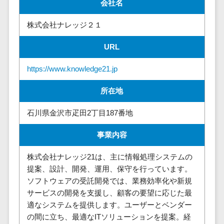
請求代行サービス>
会社名
20人以上
チェックサービ
送金サービス>
Web戦略/企
スタッフ数
ス
株式会社ナレッジ２１
画
50人以上
従業員満足度
税務申告システム>
URL
ブランディ
アジャイル
調査・人材定着
法務・総務
ング
開発
化ツール
https://www.knowledge21.jp
電子契約システム>
プロモーシ
UI/UXに強
1on1ツール
ョン
い
適性検査サー
所在地
契約書レビューシステム>
EC・ネット
保守/運用も
ビス
契約書管理システム>
石川県金沢市疋田2丁目187番地
ショップ戦
対応
Web面接シス
略
要件定義か
テム
反社チェックツール>
事業内容
SEO対策
ら対応
エンゲージメ
受付システム>
EFO(入力フ
レベニュー
ントツール
株式会社ナレッジ21は、主に情報処理システムの
ォーム最適
シェア可能
提案、設計、開発、運用、保守を行っています。
座席管理システム>
ダイレクトリ
化)
ソフトウェアの受託開発では、業務効率化や新規
クルーティング
予算管理
入退室管理システム>
コンバージ
サービスの開発を支援し、顧客の要望に応じた最
サービス
システム
ョン率改善
適なシステムを提供します。ユーザーとベンダー
採用代行サー
CO2排出量管理システム>
の間に立ち、最適なITソリューションを提案。経
SNS
～100万円
ビス