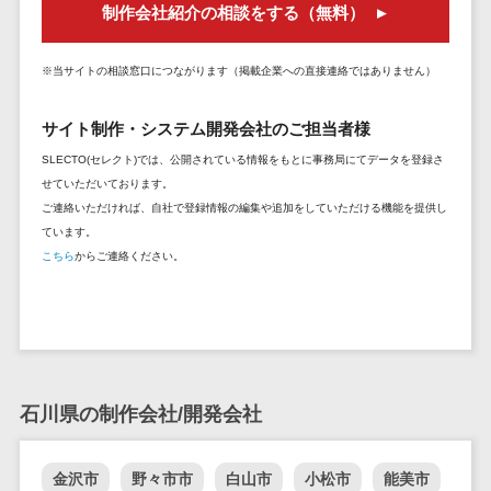
制作会社紹介の相談をする（無料）
セールスイネーブルメントツール>
ゲーム
テム
コンシュー
ファクタリン
名刺管理サービス>
マーゲーム
※当サイトの相談窓口につながります（掲載企業への直接連絡ではありません）
グサービス
インサイドセールス代行サービス>
その他
債権管理シス
サイト制作・システム開発会社のご担当者様
Web3.0
テム
マーケティング
SLECTO(セレクト)では、公開されている情報をもとに事務局にてデータを登録さ
AI
メール配信システム>
債務管理シス
せていただいております。
テム
AR/VR
ご連絡いただければ、自社で登録情報の編集や追加をしていただける機能を提供し
デジタル資産管理システム>
固定資産管理
IoT
ています。
システム
商品情報管理システム>
こちら
からご連絡ください。
補助金・助
経理アウトソ
成金サポー
チケット管理システム>
ーシング
ト
SNSキャンペーンツール>
振込代行サー
ビス
予約管理システム>
請求代行サー
石川県の制作会社/開発会社
広告効果測定ツール>
ビス
送金サービス
リード獲得ツール>
金沢市
野々市市
白山市
小松市
能美市
税務申告シス