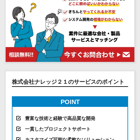
システム
ストラン
PMSシステム
AWS構築
京都府
不動産・マンション>
Indeed運用代行>
SNS運用>
健康管理システム>
ポータルサ
流通・小売
地図・位置情
Linux構築
大阪府
建設・工務店・住宅・リフォーム>
LINE運用代行>
イト(データ
報・GPSシステ
ストレスチェックサービス>
商業施設・
WindowsServer構
兵庫県
ベース型)
ム
テーマパー
ホテル・旅館>
旅行・観光>
築
YouTube運用代行>
奈良県
シフト管理システム>
会員システ
ク・複合施
店舗システム
Azure構築
和歌山県
スポーツ・アウトドア>
WordPress構築・運用>
ム
設
業務可視化ツール>
オーダーエン
Oracle
鳥取県
予約システ
美容室・サ
トリーシステム
銀行・地銀・証券>
保険>
コンテンツ制作
給与計算ソフト>
パッケージ
島根県
ム
ロン
映像・動画シ
コンテンツ制作>
ライティング>
SAP
税理士・会計士>
弁護士>
岡山県
スマホアプ
エステ・ネ
給与前払いサービス>
ステム
編集・校正>
インタビュー>
Salesforce
リ開発
広島県
イル
シミュレーシ
社労士>
行政書士>
給与計算アウトソーシング>
株式会社ナレッジ２１のサービスのポイント
Access
データベー
山口県
化粧品
ョンシステム
コピーライティング・ネーミング>
大学・高校・専門学校>
ス構築
HubSpot
年末調整アウトソーシング>
徳島県
ブライダル
オークション
写真撮影>
映像制作>
AWSサーバ
kintone
システム
香川県
POINT
学習塾・予備校>
病院
福利厚生アウトソーシング>
ー構築
OBIC製品
グラフィックデザイン(2D・3D)>
愛媛県
人事（労務管
クリニック
保育園・幼稚園>
Azureサー
フリーランス管理システム>
理）
豊富な技術と経験で高品質な開発
高知県
歯科医院
アニメーション>
イラスト>
バー構築
葬儀・墓石・仏壇>
お寺・神社>
勤怠管理シス
福岡県
整体・整骨
社宅管理サービス>
一貫したプロジェクトサポート
Linuxサー
テム
ロゴ制作>
院
佐賀県
ゲーム・アニメ・おもちゃ>
カスタマイズ可能な柔軟なソリューション
バー構築