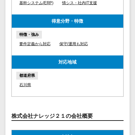
マイナンバー
基幹システム(ERP)
情シス・社内IT支援
コピーライ
ニメ・おも
請求書受領サービス>
人事（採用・
ティング・
ちゃ
評価・教育）
電子帳簿保存サービス>
ネーミング
得意分野・特徴
芸能・アー
写真撮影
ティスト・
予算管理システム>
会計ソフト>
タレントマネ
特徴・強み
音楽
映像制作
ジメントシステ
会計システム>
要件定義から対応
保守/運用も対応
特徴・強
グラフィッ
ム
み
出張管理システム>
クデザイン
人事評価シス
(2D・3D)
Pマーク取
対応地域
テム
ファクタリングサービス>
得
アニメーシ
採用管理シス
都道府県
ョン
債権管理システム>
英語での応
テム
対可能
イラスト
石川県
eラーニング
債務管理システム>
アワード表
ロゴ制作
（システム）
彰歴あり
固定資産管理システム>
デジタルカ
eラーニング
全国対応可
タログ・電
（コンテンツ）
経理アウトソーシング>
株式会社ナレッジ２１の会社概要
子書籍
創業10年以
DX人材研修サ
振込代行サービス>
上
コンサル
ービス
スタッフ数
ティング
リファレンス