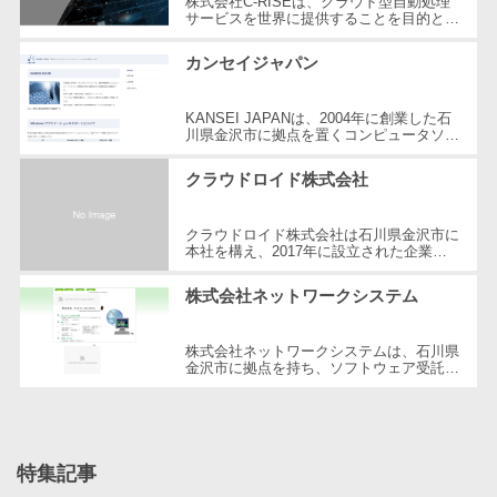
株式会社C-RISEは、クラウド型自動処理
サービスを世界に提供することを目的とし
自動音声応答システム(IVR)>
株主総会ツー
ており、サーバサイドからフロントサイド
まで全ての開発スキームを専門とする...
ル
カンセイジャパン
AI自動電話応答>
ISMS管理ツー
コールセンター音声認識>
ル
KANSEI JAPANは、2004年に創業した石
川県金沢市に拠点を置くコンピュータソフ
リーガルリサ
トウェア開発を行う個人事業者です。
カスタマーサクセスツール>
Windows用アプリケーション開発をはじ
ーチサービス
クラウドロイド株式会社
め、多...
ITサービスマネジメントツール>
安否確認サー
ビス
クラウドロイド株式会社は石川県金沢市に
問い合わせ管理システム>
本社を構え、2017年に設立された企業で
クラウドPBX
す。同社は、SEOコンサルティングやシ
遠隔サポートツール>
ステムインテグレーション事業を中心
オンラインア
株式会社ネットワークシステム
に、...
シスタント
コールセンター代行サービス>
会議室予約シ
株式会社ネットワークシステムは、石川県
金沢市に拠点を持ち、ソフトウェア受託開
通話録音・解析システム>
ステム
発及びLAN・WANシステム開発を行う企
業です。北陸3県を営業範囲とし、お客
販売管理シス
チャットボット>
FAQシステム>
様...
テム
コミュニケーション
SFAツール
特集記事
オンラインストレージ（ファイル