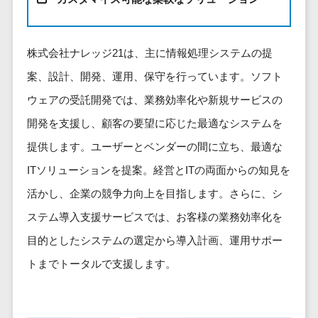
健康管理IoTサービス>
労務管理シス
介護・福
長崎県
デジタルカタログ・電子書籍>
ネットワー
テム
芸能・アーティスト・音楽>
祉・老人ホ
外国人就労システム>
熊本県
ク構築・保
コンサルティング
人事管理シス
ーム
特徴・強み
大分県
株式会社ナレッジ21は、主に情報処理システムの提
守・運用
産業保健サービス>
Web戦略/企画>
テム
製薬
Pマーク取得>
宮崎県
情シス・社
案、設計、開発、運用、保守を行っています。ソフト
年末調整シス
マイナンバー>
動物病院
ブランディング>
内IT支援
鹿児島県
英語での応対可能>
テム
ウェアの受託開発では、業務効率化や新規サービスの
不動産・マ
AWS
人事（採用・評価・教育）
プロモーション>
沖縄県
健康管理シス
ンション
アワード表彰歴あり>
開発を支援し、顧客の要望に応じた最適なシステムを
(Amazon
タレントマネジメントシステム>
テム
対応地域
EC・ネットショップ戦略>
建設・工務
Web
提供します。ユーザーとベンダーの間に立ち、最適な
全国対応可>
創業10年以上>
ストレスチェ
人事評価システム>
店・住宅・
Services)
SEO対策>
ITソリューションを提案。経営とITの両面からの知見を
ックサービス
国外
リフォーム
スタッフ数20人以上>
運用代行
採用管理システム>
シフト管理シ
活かし、企業の競争力向上を目指します。さらに、シ
EFO(入力フォーム最適化)>
ホテル・旅
スタッフ数50人以上>
ステム
eラーニング（システム）>
館
ステム導入支援サービスでは、お客様の業務効率化を
リスティン
コンバージョン率改善>
SNS>
業務可視化ツ
アジャイル開発>
UI/UXに強い>
旅行・観光
グ広告運用
eラーニング（コンテンツ）>
目的としたシステムの選定から導入計画、運用サポー
ール
事業戦略>
代行
スポーツ・
保守/運用も対応>
トまでトータルで支援します。
給与計算ソフ
DX人材研修サービス>
アウトドア
求人広告運
マーケティング
ト
要件定義から対応>
用代行
銀行・地
リファレンスチェックサービス>
Webマーケティング>
給与前払いサ
銀・証券
Indeed運用
レベニューシェア可能>