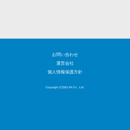
CRMツール
共有）>
セールス
ファイル転送サービス>
DX（SFA/MA）
遠隔接客ツー
文書管理システム>
Web電話帳>
ル
会議効率化ツール>
オンライン商
談ツール
ナレッジ共有ツール>
お問い合わせ
セールスイネ
バーチャルオフィスツール>
ーブルメントツ
運営会社
ール
ビジネスチャット>
個人情報保護方針
名刺管理サー
デジタルサイネージソフト>
ビス
Copyright (C)SELVA Co., Ltd.
インサイドセ
オンライン校正ツール>
ールス代行サー
グループウェア>
社内SNS>
ビス
マーケティン
Web会議システム>
グ
プロジェクト管理ツール>
メール配信シ