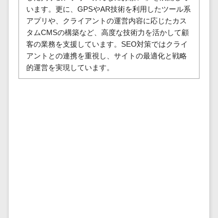
セールスイネーブルメントツール>
ゲーム
います。更に、GPSやAR技術を利用したツール系
テム
コンシュー
アプリや、クライアントの運営内容に応じたカス
ファクタリン
名刺管理サービス>
マーゲーム
タムCMSの構築など、高度な技術力を活かして顧
グサービス
インサイドセールス代行サービス>
客の業務を支援しています。SEO対策ではクライ
その他
債権管理シス
アントとの連携を重視し、サイトの最適化と戦略
Web3.0
テム
マーケティング
的運営を実現しています。
AI
メール配信システム>
債務管理シス
テム
AR/VR
デジタル資産管理システム>
固定資産管理
IoT
システム
商品情報管理システム>
補助金・助
経理アウトソ
成金サポー
チケット管理システム>
ーシング
ト
SNSキャンペーンツール>
振込代行サー
ビス
予約管理システム>
請求代行サー
広告効果測定ツール>
ビス
送金サービス
リード獲得ツール>
税務申告シス