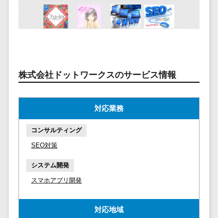
マイナンバー
コピーライ
ニメ・おも
請求書受領サービス>
人事（採用・
ティング・
ちゃ
評価・教育）
電子帳簿保存サービス>
ネーミング
芸能・アー
写真撮影
ティスト・
予算管理システム>
会計ソフト>
タレントマネ
音楽
映像制作
ジメントシステ
会計システム>
株式会社ドットワークスのサービス情報
特徴・強
グラフィッ
ム
み
出張管理システム>
クデザイン
人事評価シス
(2D・3D)
Pマーク取
テム
ファクタリングサービス>
対応業務
得
アニメーシ
採用管理シス
ョン
債権管理システム>
英語での応
テム
コンサルティング
対可能
イラスト
eラーニング
債務管理システム>
SEO対策
アワード表
ロゴ制作
（システム）
彰歴あり
固定資産管理システム>
デジタルカ
システム開発
eラーニング
全国対応可
タログ・電
（コンテンツ）
スマホアプリ開発
経理アウトソーシング>
子書籍
創業10年以
DX人材研修サ
振込代行サービス>
上
コンサル
ービス
対応地域
スタッフ数
ティング
リファレンス