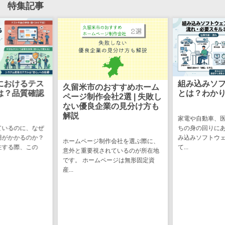
特集記事
ステム
電子証明書サービス
デジタル資産
電子証明書サービス>
管理システム
データセンター>
クラウド基盤>
商品情報管理
システム
クローニングツール>
チケット管理
におけるテス
組み込みソ
データセンター監視自動化>
久留米市のおすすめホーム
システム
は？品質確認
とは？わか
ページ制作会社2選 | 失敗し
SNSキャンペ
ない優良企業の見分け方も
クラウドバックアップ>
解説
ーンツール
家電や自動車、
デスクトップ仮想化>
ているのに、なぜ
ちの身の回りに
予約管理シス
用がかかるのか？
み込みソフトウ
ホームページ制作会社を選ぶ際に、
テム
IoT空調制御>
注する際、この
て...
意外と重要視されているのが所在地
広告効果測定
です。 ホームページは無形固定資
IoTプラットフォーム>
ツール
産...
リード獲得ツ
IT資産管理ツール>
ール
SaaS管理ツール>
DM発送サービ
ス
モバイルデバイス管理>