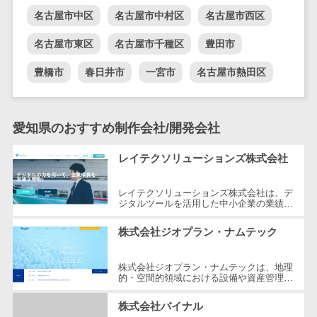
名古屋市中区
名古屋市中村区
名古屋市西区
自動音声応答システム(IVR)>
株主総会ツー
ル
AI自動電話応答>
名古屋市東区
名古屋市千種区
豊田市
ISMS管理ツー
コールセンター音声認識>
豊橋市
春日井市
一宮市
名古屋市熱田区
ル
リーガルリサ
カスタマーサクセスツール>
ーチサービス
ITサービスマネジメントツール>
愛知県のおすすめ制作会社/開発会社
安否確認サー
ビス
問い合わせ管理システム>
レイテクソリューションズ株式会社
クラウドPBX
遠隔サポートツール>
オンラインア
レイテクソリューションズ株式会社は、デ
シスタント
ジタルツールを活用した中小企業の業績向
コールセンター代行サービス>
上を支援する専門企業です。約3000社の
会議室予約シ
業務フローの構築や効率化に携わり、...
株式会社ジオプラン・ナムテック
通話録音・解析システム>
ステム
販売管理シス
チャットボット>
FAQシステム>
株式会社ジオプラン・ナムテックは、地理
的・空間的領域における設備や資産管理を
テム
サポートするITソリューションを提供して
コミュニケーション
SFAツール
います。都市インフラのライフサイ...
株式会社バイナル
オンラインストレージ（ファイル