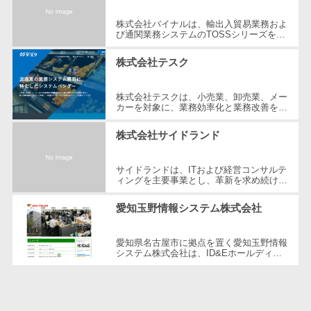
CRMツール
共有）>
セールス
株式会社バイナルは、輸出入貿易業務およ
び通関業務システムのTOSSシリーズを開
ファイル転送サービス>
DX（SFA/MA）
発・提供するIT企業で、1979年の創業以
来、40年以上にわたり物流分野での最先...
遠隔接客ツー
株式会社テスク
文書管理システム>
Web電話帳>
ル
会議効率化ツール>
オンライン商
株式会社テスクは、小売業、卸売業、メー
カーを対象に、業務効率化と業務改善を目
談ツール
ナレッジ共有ツール>
指した基幹業務システムを提供していま
す。 主要製品には、チェーンストア...
セールスイネ
株式会社サイドランド
バーチャルオフィスツール>
ーブルメントツ
ール
サイドランドは、ITおよび経営コンサルテ
ビジネスチャット>
ィングを主要事業とし、革新を求め続ける
名刺管理サー
企業です。東証一部上場企業のIT部門役員
デジタルサイネージソフト>
ビス
経験を活かし、様々な業種の顧客に...
愛知玉野情報システム株式会社
インサイドセ
オンライン校正ツール>
ールス代行サー
愛知県名古屋市に拠点を置く愛知玉野情報
グループウェア>
社内SNS>
システム株式会社は、ID&Eホールディン
ビス
グス株式会社の特例子会社として、障がい
者雇用の促進と安定を図っています。...
マーケティン
Web会議システム>
グ
プロジェクト管理ツール>
メール配信シ