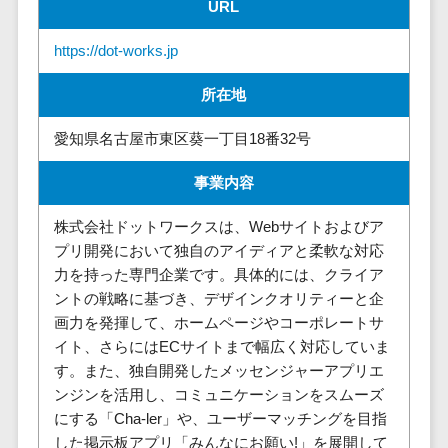
URL
株主総会ツール>
以下
事業戦略
経理・会計・
101～200万
ISMS管理ツール>
財務
マーケテ
https://dot-works.jp
円
ィング
経費精算シス
リーガルリサーチサービス>
201～300万
所在地
テム
Webマーケ
円
ティング
安否確認サービス>
Web請求書シ
愛知県名古屋市東区葵一丁目18番32号
301～500万
ステム
インフルエ
クラウドPBX>
円
ンサーマー
帳票発行サー
事業内容
ケティング
501～1000
ビス
オンラインアシスタント>
万円
株式会社ドットワークスは、Webサイトおよびア
コンテンツ
請求書受領サ
会議室予約システム>
プリ開発において独自のアイディアと柔軟な対応
マーケティ
1000～
ービス
力を持った専門企業です。具体的には、クライア
ング
1500万円
販売管理システム
電子帳簿保存
ントの戦略に基づき、デザインクオリティーと企
SNSマーケ
SFAツール>
CRMツール>
1500～
サービス
画力を発揮して、ホームページやコーポレートサ
ティング
5000万円
予算管理シス
セールスDX（SFA/MA）>
イト、さらにはECサイトまで幅広く対応していま
動画マーケ
5001～
テム
す。また、独自開発したメッセンジャーアプリエ
ティング
10000万円
遠隔接客ツール>
会計ソフト
ンジンを活用し、コミュニケーションをスムーズ
10000万円
ゲーム
会計システム
にする「Cha-ler」や、ユーザーマッチングを目指
オンライン商談ツール>
以上
ソーシャル
した掲示板アプリ「みんなにお願い!」を展開して
出張管理シス