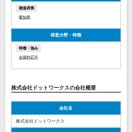
請求代行サービス>
20人以上
チェックサービ
都道府県
送金サービス>
Web戦略/企
スタッフ数
ス
愛知県
画
50人以上
従業員満足度
税務申告システム>
ブランディ
アジャイル
調査・人材定着
得意分野・特徴
法務・総務
ング
開発
化ツール
電子契約システム>
プロモーシ
UI/UXに強
1on1ツール
特徴・強み
ョン
い
適性検査サー
契約書レビューシステム>
全国対応可
EC・ネット
保守/運用も
ビス
契約書管理システム>
ショップ戦
対応
Web面接シス
略
要件定義か
テム
反社チェックツール>
SEO対策
ら対応
エンゲージメ
株式会社ドットワークスの会社概要
受付システム>
EFO(入力フ
レベニュー
ントツール
ォーム最適
シェア可能
座席管理システム>
ダイレクトリ
化)
クルーティング
予算管理
会社名
入退室管理システム>
コンバージ
サービス
システム
ョン率改善
株式会社ドットワークス
採用代行サー
CO2排出量管理システム>
SNS
～100万円
ビス