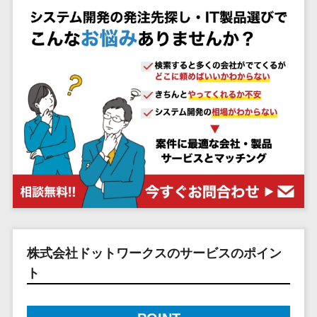
システム
ストラン
PMSシステム
AWS構築
京都府
不動産・マンション>
Indeed運用代行>
SNS運用>
健康管理システム>
ポータルサ
流通・小売
地図・位置情
Linux構築
大阪府
建設・工務店・住宅・リフォーム>
LINE運用代行>
イト(データ
報・GPSシステ
ストレスチェックサービス>
商業施設・
WindowsServer構
兵庫県
ベース型)
ム
テーマパー
ホテル・旅館>
旅行・観光>
築
YouTube運用代行>
奈良県
シフト管理システム>
会員システ
ク・複合施
店舗システム
Azure構築
和歌山県
スポーツ・アウトドア>
WordPress構築・運用>
ム
設
業務可視化ツール>
オーダーエン
Oracle
鳥取県
予約システ
美容室・サ
トリーシステム
銀行・地銀・証券>
保険>
コンテンツ制作
給与計算ソフト>
パッケージ
島根県
ム
ロン
映像・動画シ
コンテンツ制作>
ライティング>
SAP
税理士・会計士>
弁護士>
岡山県
スマホアプ
エステ・ネ
給与前払いサービス>
ステム
編集・校正>
インタビュー>
Salesforce
リ開発
広島県
イル
シミュレーシ
社労士>
行政書士>
給与計算アウトソーシング>
Access
データベー
山口県
化粧品
ョンシステム
コピーライティング・ネーミング>
大学・高校・専門学校>
ス構築
HubSpot
年末調整アウトソーシング>
徳島県
ブライダル
オークション
写真撮影>
映像制作>
AWSサーバ
kintone
システム
香川県
学習塾・予備校>
病院
福利厚生アウトソーシング>
ー構築
OBIC製品
グラフィックデザイン(2D・3D)>
愛媛県
人事（労務管
クリニック
株式会社ドットワークスのサービスのポイン
保育園・幼稚園>
Azureサー
フリーランス管理システム>
理）
高知県
歯科医院
ト
アニメーション>
イラスト>
バー構築
葬儀・墓石・仏壇>
お寺・神社>
勤怠管理シス
福岡県
整体・整骨
社宅管理サービス>
Linuxサー
テム
ロゴ制作>
院
佐賀県
ゲーム・アニメ・おもちゃ>
バー構築