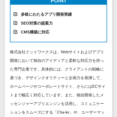
POINT
健康管理IoTサービス>
労務管理シス
介護・福
長崎県
デジタルカタログ・電子書籍>
ネットワー
テム
芸能・アーティスト・音楽>
祉・老人ホ
外国人就労システム>
熊本県
ク構築・保
多岐にわたるアプリ開発実績
コンサルティング
人事管理シス
ーム
特徴・強み
大分県
守・運用
産業保健サービス>
Web戦略/企画>
テム
SEO対策の提案力
製薬
Pマーク取得>
宮崎県
情シス・社
年末調整シス
マイナンバー>
動物病院
ブランディング>
CMS構築に対応
内IT支援
鹿児島県
英語での応対可能>
テム
不動産・マ
AWS
人事（採用・評価・教育）
プロモーション>
沖縄県
健康管理シス
ンション
アワード表彰歴あり>
(Amazon
タレントマネジメントシステム>
テム
対応地域
株式会社ドットワークスは、Webサイトおよびアプリ
EC・ネットショップ戦略>
建設・工務
Web
全国対応可>
創業10年以上>
ストレスチェ
人事評価システム>
店・住宅・
Services)
開発において独自のアイディアと柔軟な対応力を持っ
SEO対策>
ックサービス
国外
リフォーム
スタッフ数20人以上>
運用代行
採用管理システム>
た専門企業です。具体的には、クライアントの戦略に
シフト管理シ
EFO(入力フォーム最適化)>
ホテル・旅
スタッフ数50人以上>
ステム
基づき、デザインクオリティーと企画力を発揮して、
eラーニング（システム）>
館
リスティン
コンバージョン率改善>
SNS>
業務可視化ツ
アジャイル開発>
UI/UXに強い>
旅行・観光
ホームページやコーポレートサイト、さらにはECサイ
グ広告運用
eラーニング（コンテンツ）>
ール
事業戦略>
代行
スポーツ・
トまで幅広く対応しています。また、独自開発したメ
保守/運用も対応>
給与計算ソフ
DX人材研修サービス>
アウトドア
求人広告運
マーケティング
ッセンジャーアプリエンジンを活用し、コミュニケー
ト
要件定義から対応>
用代行
銀行・地
リファレンスチェックサービス>
Webマーケティング>
給与前払いサ
ションをスムーズにする「Cha-ler」や、ユーザーマッ
銀・証券
Indeed運用
レベニューシェア可能>