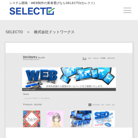
得意業界
ECサイト構築>
ECカートシステム>
システム開発・WEB制作の業者選びならSELECTO(セレクト)
都道府県
SpringFramework>
SpringBoot>
人材>
製造業>
システム開発
北海道>
青森県>
岩手県>
販売管理システム>
言語・スキル
対応業務
システムジ
対応地域
得意分
Laravel>
CakePHP>
工業・インフラ・物流>
コンサル・PM>
宮城県>
秋田県>
山形県>
言語
WEBサイ
ャンル
全国
野・特徴
受注・発注管理システム>
Ruby on Rails>
Node.js>
食品・飲料>
IT・Webサービス>
SELECTO
株式会社ドットワークス
基幹システム(ERP)>
ト制作
Python
全国
販売管理・生
得意業界
福島県>
茨城県>
栃木県>
購買管理システム>
LP制作
産管理
Django>
AngularJS>
React>
Java
都道府県
インテリア・雑貨>
顧客管理システム(CRM)>
群馬県>
埼玉県>
千葉県>
ERP（基幹業
人材
オウンドメ
生産管理システム>
PHP
Vue.js>
NuxtJS>
ベビー・キッズ>
経理/会計システム>
務システム）
ディア
製造業
北海道
Ruby
東京都>
神奈川県>
新潟県>
工程管理システム>
在庫管理シス
ReactNative>
Flutter>
採用サイト
工業・イン
生活用品・文房具>
青森県
在庫管理システム>
Swift
富山県>
石川県>
福井県>
テム
フラ・物流
企業サイト
原価管理システム>
岩手県
Perl
構築
ファッション・アパレル (1785)>
POSシステム>
ECカートシス
食品・飲料
WordPress
山梨県>
長野県>
岐阜県>
AWS構築>
Linux構築>
宮城県
C++
倉庫管理システム>
テム
構築
ペット>
農園・農業>
IT・Webサ
勤怠管理システム>
秋田県
Go
静岡県>
愛知県>
三重県>
WindowsServer構築>
販売管理シス
需要予測システム>
ービス
ECサイト構
山形県
NPO・官公庁>
Kotlin
生産管理システム>
テム
築
インテリ
滋賀県>
京都府>
大阪府>
Azure構築>
Oracle>
WEBサービス
福島県
VBA
受注・発注管
ア・雑貨
イベント・キャンペーン>
マッチングシステム>
システム
マッチングシステム>
茨城県
兵庫県>
奈良県>
和歌山県>
パッケージ
iOS
理システム
開発
ベビー・キ
自動車・バイク>
ポータルサイト(データベース型)>
SAP>
Salesforce>
Access>
栃木県
Android
購買管理シス
予約システム>
会員システム>
ッズ
コンサル・
鳥取県>
島根県>
岡山県>
テム