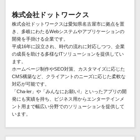
群馬県
PM
家電・電子機器>
フレームワーク
会員システム>
予約システム>
生活用品・
HubSpot>
kintone>
PMSシステム>
広島県>
山口県>
徳島県>
生産管理シス
埼玉県
文房具
基幹システ
株式会社ドットワークス
飲食店・レストラン>
スマホアプリ開発>
OBIC製品>
テム
地図・位置情報・GPSシステム>
SpringFramework
千葉県
ム(ERP)
ファッショ
香川県>
愛媛県>
高知県>
株式会社ドットワークスは愛知県名古屋市に拠点を置
工程管理シス
流通・小売>
SpringBoot
ン・アパレ
データベース構築>
東京都
顧客管理シ
店舗システム>
き、多岐にわたるWebシステムやアプリケーションの
福岡県>
佐賀県>
長崎県>
テム
ル (1785)
ステム
Laravel
神奈川県
商業施設・テーマパーク・複合施
開発を手掛ける企業です。
AWSサーバー構築>
オーダーエントリーシステム>
原価管理シス
(CRM)
ペット
熊本県>
大分県>
宮崎県>
CakePHP
新潟県
設>
平成16年に設立され、時代の流れに対応しつつ、企業
テム
経理/会計シ
Azureサーバー構築>
農園・農業
Ruby on Rails
映像・動画システム>
富山県
の成長を助ける多様なITソリューションを提供してい
鹿児島県>
沖縄県>
倉庫管理シス
美容室・サロン>
ステム
NPO・官公
ます。
Node.js
石川県
Linuxサーバー構築>
テム
シミュレーションシステム>
在庫管理シ
対応地域
庁
ホームページ制作やSEO対策、カスタマイズに応じた
エステ・ネイル>
化粧品>
Django
福井県
需要予測シス
ステム
ネットワーク構築・保守・運用>
国外>
CMS構築など、クライアントのニーズに応じた柔軟な
イベント・
オークションシステム>
AngularJS
山梨県
テム
ブライダル>
病院>
対応が可能です。
POSシステ
キャンペー
情シス・社内IT支援>
React
長野県
人事（労務管理）
「Cha-ler」や「みんなにお願い!」といったアプリの開
ム
WEBサービ
ン
クリニック>
歯科医院>
勤怠管理システム>
Vue.js
岐阜県
発にも実績を持ち、ビジネス用からエンターテインメ
ス
AWS (Amazon Web Services)>
勤怠管理シ
自動車・バ
ント用まで幅広い分野でのソリューションを提供して
NuxtJS
整体・整骨院>
静岡県
マッチングシ
ステム
イク
労務管理システム>
運用代行
います。
ステム
ReactNative
愛知県
生産管理シ
家電・電子
介護・福祉・老人ホーム>
製薬>
リスティング広告運用代行>
人事管理システム>
予約システム
ステム
Flutter
三重県
機器
動物病院 >
求人広告運用代行>
会員システム
マッチング
滋賀県
飲食店・レ
年末調整システム>
構築