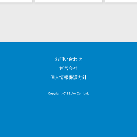
EFOツール
サーバー・ネットワーク監視>
LP作成サービ
ス
設備監視システム>
広告運用代行
ID管理システム>
Webアンケー
システム連携ツール（iPaaS）>
トシステム
Web接客ツー
お問い合わせ
クラウド接続サービス>
ル
運営会社
キッティングサービス>
MAツール
個人情報保護方針
動画配信シス
情シスアウトソーシング>
テム
Copyright (C)SELVA Co., Ltd.
セキュリティ
SNS管理ツー
標的型攻撃メール対策>
ル
LINEマーケテ
セキュリティ・脆弱性診断>
ィングツール
ペネトレーションテスト>
SEOツール