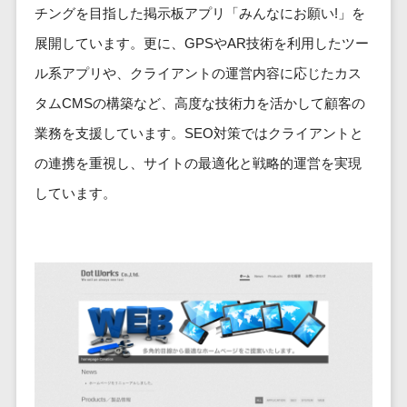
ービス
従業員満足度調査・人材定着化ツ
インフルエンサーマーケティング>
代行
チングを目指した掲示板アプリ「みんなにお願い!」を
保険
ール>
給与計算アウ
予算管理システム
SNS運用
税理士・会
展開しています。更に、GPSやAR技術を利用したツー
コンテンツマーケティング>
トソーシング
～100万円以下>
101～200万円>
計士
1on1ツール>
LINE運用代
ル系アプリや、クライアントの運営内容に応じたカス
年末調整アウ
SNSマーケティング>
行
弁護士
201～300万円>
301～500万円>
トソーシング
適性検査サービス>
タムCMSの構築など、高度な技術力を活かして顧客の
YouTube運
社労士
動画マーケティング>
福利厚生アウ
501～1000万円>
業務を支援しています。SEO対策ではクライアントと
用代行
Web面接システム>
行政書士
トソーシング
ゲーム
WordPress
1000～1500万円>
の連携を重視し、サイトの最適化と戦略的運営を実現
大学・高
エンゲージメントツール>
ソーシャルゲーム>
フリーランス
構築・運用
校・専門学
しています。
管理システム
1500～5000万円>
ダイレクトリクルーティングサー
コンシューマーゲーム>
校
コンテン
社宅管理サー
ビス>
ツ制作
5001～10000万円>
学習塾・予
ビス
その他
コンテンツ
備校
採用代行サービス>
Web3.0>
AI>
AR/VR>
IoT>
健康管理IoTサ
10000万円以上>
制作
保育園・幼
ービス
経理・会計・財務
補助金・助成金サポート>
ライティン
稚園
外国人就労シ
経費精算システム>
グ
葬儀・墓
ステム
編集・校正
石・仏壇
Web請求書システム>
産業保健サー
インタビュ
お寺・神社
ビス
帳票発行サービス>
ー
ゲーム・ア