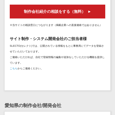
DM発送サービス>
EFOツール>
テム
制作会社紹介の相談をする（無料）
法務・総務
LP作成サービス>
電子契約シス
広告運用代行>
※当サイトの相談窓口につながります（掲載企業への直接連絡ではありません）
テム
契約書レビュ
Webアンケートシステム>
サイト制作・システム開発会社のご担当者様
ーシステム
Web接客ツール>
MAツール>
SLECTO(セレクト)では、公開されている情報をもとに事務局にてデータを登録さ
契約書管理シ
せていただいております。
ステム
動画配信システム>
ご連絡いただければ、自社で登録情報の編集や追加をしていただける機能を提供し
反社チェック
ています。
SNS管理ツール>
ツール
こちら
からご連絡ください。
受付システム
LINEマーケティングツール>
座席管理シス
SEOツール>
MEOツール>
テム
イベント管理システム>
入退室管理シ
ステム
カスタマーサポート
愛知県の制作会社/開発会社
CO2排出量管
コールセンターCRM>
理システム