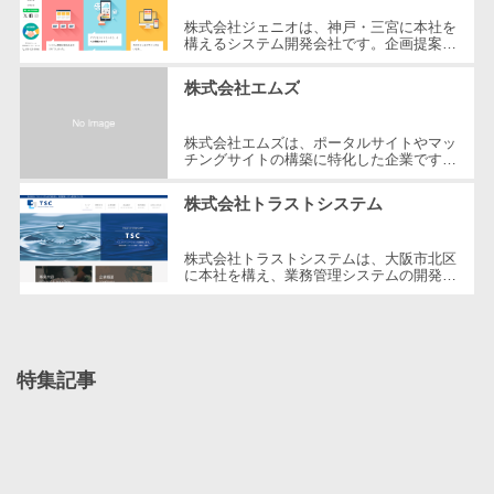
CRMツール
共有）>
株式会社ジェニオは、神戸・三宮に本社を
セールス
構えるシステム開発会社です。企画提案か
ファイル転送サービス>
ら運用までトータルでお客様の悩みを解決
DX（SFA/MA）
する豊かな人材を揃えています。直...
株式会社エムズ
遠隔接客ツー
文書管理システム>
Web電話帳>
ル
会議効率化ツール>
株式会社エムズは、ポータルサイトやマッ
オンライン商
チングサイトの構築に特化した企業です。
2000年の創業以来、WEB業界において、
談ツール
ナレッジ共有ツール>
1000件以上のサイト構築実績を誇りま
株式会社トラストシステム
セールスイネ
す...
バーチャルオフィスツール>
ーブルメントツ
株式会社トラストシステムは、大阪市北区
ール
ビジネスチャット>
に本社を構え、業務管理システムの開発を
専門とする企業です。テーマパークや放送
名刺管理サー
局向けのシステム、漁業協同組合向...
デジタルサイネージソフト>
ビス
インサイドセ
オンライン校正ツール>
ールス代行サー
特集記事
グループウェア>
社内SNS>
ビス
マーケティン
Web会議システム>
グ
プロジェクト管理ツール>
メール配信シ