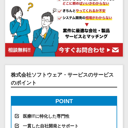
システム
ストラン
PMSシステム
AWS構築
京都府
不動産・マンション>
Indeed運用代行>
SNS運用>
健康管理システム>
ポータルサ
流通・小売
地図・位置情
Linux構築
大阪府
建設・工務店・住宅・リフォーム>
LINE運用代行>
イト(データ
報・GPSシステ
ストレスチェックサービス>
商業施設・
WindowsServer構
兵庫県
ベース型)
ム
テーマパー
ホテル・旅館>
旅行・観光>
築
YouTube運用代行>
奈良県
シフト管理システム>
会員システ
ク・複合施
店舗システム
Azure構築
和歌山県
スポーツ・アウトドア>
WordPress構築・運用>
ム
設
業務可視化ツール>
オーダーエン
Oracle
鳥取県
予約システ
美容室・サ
トリーシステム
銀行・地銀・証券>
保険>
コンテンツ制作
給与計算ソフト>
パッケージ
島根県
ム
ロン
映像・動画シ
コンテンツ制作>
ライティング>
SAP
税理士・会計士>
弁護士>
岡山県
スマホアプ
エステ・ネ
給与前払いサービス>
ステム
編集・校正>
インタビュー>
Salesforce
リ開発
広島県
イル
シミュレーシ
社労士>
行政書士>
給与計算アウトソーシング>
株式会社ソフトウェア・サービスのサービス
Access
データベー
山口県
化粧品
ョンシステム
コピーライティング・ネーミング>
大学・高校・専門学校>
のポイント
ス構築
HubSpot
年末調整アウトソーシング>
徳島県
ブライダル
オークション
写真撮影>
映像制作>
AWSサーバ
kintone
システム
香川県
学習塾・予備校>
病院
福利厚生アウトソーシング>
ー構築
OBIC製品
グラフィックデザイン(2D・3D)>
愛媛県
POINT
人事（労務管
クリニック
保育園・幼稚園>
Azureサー
フリーランス管理システム>
理）
高知県
歯科医院
アニメーション>
イラスト>
バー構築
葬儀・墓石・仏壇>
お寺・神社>
勤怠管理シス
医療ITに特化した専門性
福岡県
整体・整骨
社宅管理サービス>
Linuxサー
テム
ロゴ制作>
院
佐賀県
一貫した自社開発とサポート
ゲーム・アニメ・おもちゃ>
バー構築