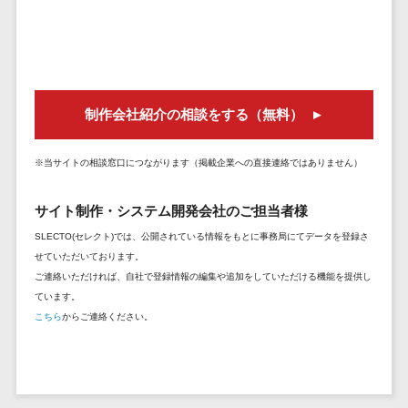
DM発送サービス>
EFOツール>
テム
法務・総務
LP作成サービス>
電子契約シス
広告運用代行>
テム
制作会社紹介の相談をする（無料）
契約書レビュ
Webアンケートシステム>
ーシステム
Web接客ツール>
MAツール>
※当サイトの相談窓口につながります（掲載企業への直接連絡ではありません）
契約書管理シ
ステム
動画配信システム>
サイト制作・システム開発会社のご担当者様
反社チェック
SNS管理ツール>
ツール
SLECTO(セレクト)では、公開されている情報をもとに事務局にてデータを登録さ
せていただいております。
受付システム
LINEマーケティングツール>
ご連絡いただければ、自社で登録情報の編集や追加をしていただける機能を提供し
座席管理シス
ています。
SEOツール>
MEOツール>
テム
こちら
からご連絡ください。
イベント管理システム>
入退室管理シ
ステム
カスタマーサポート
CO2排出量管
コールセンターCRM>
理システム