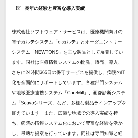
健康管理IoTサービス>
労務管理シス
介護・福
長崎県
デジタルカタログ・電子書籍>
長年の経験と豊富な導入実績
ネットワー
テム
芸能・アーティスト・音楽>
祉・老人ホ
外国人就労システム>
熊本県
ク構築・保
コンサルティング
人事管理シス
ーム
特徴・強み
大分県
守・運用
産業保健サービス>
Web戦略/企画>
テム
製薬
Pマーク取得>
株式会社ソフトウェア・サービスは、医療機関向けの
宮崎県
情シス・社
年末調整シス
マイナンバー>
動物病院
ブランディング>
内IT支援
鹿児島県
英語での応対可能>
電子カルテシステム「e-カルテ」とオーダエントリー
テム
不動産・マ
AWS
人事（採用・評価・教育）
プロモーション>
沖縄県
健康管理シス
システム「NEWTONS」を主な製品として展開してい
ンション
アワード表彰歴あり>
(Amazon
タレントマネジメントシステム>
テム
対応地域
EC・ネットショップ戦略>
建設・工務
ます。同社は医療情報システムの開発、販売、導入、
Web
全国対応可>
創業10年以上>
ストレスチェ
人事評価システム>
店・住宅・
Services)
さらに24時間365日の保守サービスを提供し、病院のIT
SEO対策>
ックサービス
国外
リフォーム
スタッフ数20人以上>
運用代行
採用管理システム>
化を全面的にサポートしています。各種部門システム
シフト管理シ
EFO(入力フォーム最適化)>
ホテル・旅
スタッフ数50人以上>
ステム
eラーニング（システム）>
や地域医療連携システム「CareMill」、画像診断システ
館
リスティン
コンバージョン率改善>
SNS>
業務可視化ツ
アジャイル開発>
UI/UXに強い>
旅行・観光
グ広告運用
ム「Seavoシリーズ」など、多様な製品ラインアップを
eラーニング（コンテンツ）>
ール
事業戦略>
代行
スポーツ・
揃えています。また、広範な地域での導入実績を持
保守/運用も対応>
給与計算ソフ
DX人材研修サービス>
アウトドア
求人広告運
マーケティング
ト
ち、病院の情報システム化において豊富な経験を活か
要件定義から対応>
用代行
銀行・地
リファレンスチェックサービス>
Webマーケティング>
給与前払いサ
し、最適な提案を行っています。同社は専門知識と経
銀・証券
Indeed運用
レベニューシェア可能>