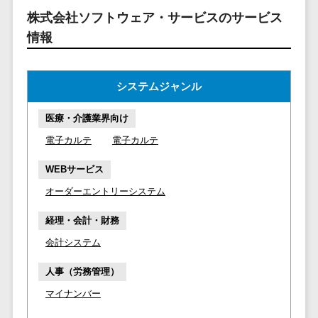
マイナンバー
コピーライ
ニメ・おも
請求書受領サービス>
株式会社ソフトウェア・サービスのサービス
人事（採用・
ティング・
ちゃ
情報
評価・教育）
電子帳簿保存サービス>
ネーミング
芸能・アー
写真撮影
ティスト・
予算管理システム>
会計ソフト>
タレントマネ
音楽
システムジャンル
映像制作
ジメントシステ
会計システム>
特徴・強
グラフィッ
ム
医療・介護業界向け
み
出張管理システム>
クデザイン
人事評価シス
電子カルテ
電子カルテ
(2D・3D)
Pマーク取
テム
ファクタリングサービス>
得
アニメーシ
採用管理シス
WEBサービス
ョン
債権管理システム>
英語での応
テム
オーダーエントリーシステム
対可能
イラスト
eラーニング
債務管理システム>
アワード表
ロゴ制作
経理・会計・財務
（システム）
彰歴あり
固定資産管理システム>
デジタルカ
会計システム
eラーニング
全国対応可
タログ・電
（コンテンツ）
経理アウトソーシング>
人事（労務管理）
子書籍
創業10年以
DX人材研修サ
振込代行サービス>
上
マイナンバー
コンサル
ービス
スタッフ数
ティング
リファレンス