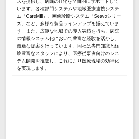
スを提供し、病院のIT化を全面的にサポートして
セールスイネーブルメントツール>
ゲーム
テム
います。各種部門システムや地域医療連携システ
コンシュー
ファクタリン
名刺管理サービス>
ム「CareMill」、画像診断システム「Seavoシリー
マーゲーム
グサービス
ズ」など、多様な製品ラインアップを揃えていま
インサイドセールス代行サービス>
その他
す。また、広範な地域での導入実績を持ち、病院
債権管理シス
Web3.0
の情報システム化において豊富な経験を活かし、
テム
マーケティング
最適な提案を行っています。同社は専門知識と経
AI
メール配信システム>
債務管理シス
験豊富なスタッフにより、医療従事者向けのシス
テム
AR/VR
デジタル資産管理システム>
テム開発を推進し、これにより医療現場の効率化
固定資産管理
IoT
を実現します。
システム
商品情報管理システム>
補助金・助
経理アウトソ
成金サポー
チケット管理システム>
ーシング
ト
SNSキャンペーンツール>
振込代行サー
ビス
予約管理システム>
請求代行サー
広告効果測定ツール>
ビス
送金サービス
リード獲得ツール>
税務申告シス