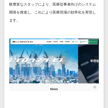
ービス
従業員満足度調査・人材定着化ツ
インフルエンサーマーケティング>
代行
保険
験豊富なスタッフにより、医療従事者向けのシステム
ール>
給与計算アウ
予算管理システム
SNS運用
税理士・会
コンテンツマーケティング>
開発を推進し、これにより医療現場の効率化を実現し
トソーシング
～100万円以下>
101～200万円>
計士
1on1ツール>
LINE運用代
ます。
年末調整アウ
SNSマーケティング>
行
弁護士
201～300万円>
301～500万円>
トソーシング
適性検査サービス>
YouTube運
社労士
動画マーケティング>
福利厚生アウ
501～1000万円>
用代行
Web面接システム>
行政書士
トソーシング
ゲーム
WordPress
1000～1500万円>
大学・高
エンゲージメントツール>
ソーシャルゲーム>
フリーランス
構築・運用
校・専門学
管理システム
1500～5000万円>
ダイレクトリクルーティングサー
コンシューマーゲーム>
校
コンテン
社宅管理サー
ビス>
ツ制作
5001～10000万円>
学習塾・予
ビス
その他
コンテンツ
備校
採用代行サービス>
Web3.0>
AI>
AR/VR>
IoT>
健康管理IoTサ
10000万円以上>
制作
保育園・幼
ービス
経理・会計・財務
補助金・助成金サポート>
ライティン
稚園
外国人就労シ
経費精算システム>
グ
葬儀・墓
ステム
編集・校正
石・仏壇
Web請求書システム>
産業保健サー
インタビュ
お寺・神社
ビス
帳票発行サービス>
ー
ゲーム・ア