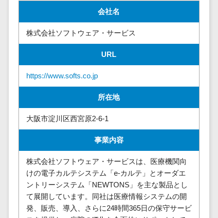
株主総会ツール>
以下
事業戦略
経理・会計・
会社名
101～200万
ISMS管理ツール>
財務
マーケテ
円
株式会社ソフトウェア・サービス
ィング
経費精算シス
リーガルリサーチサービス>
201～300万
テム
Webマーケ
URL
円
ティング
安否確認サービス>
Web請求書シ
301～500万
ステム
インフルエ
https://www.softs.co.jp
クラウドPBX>
円
ンサーマー
帳票発行サー
ケティング
501～1000
所在地
ビス
オンラインアシスタント>
万円
コンテンツ
請求書受領サ
会議室予約システム>
大阪市淀川区西宮原2-6-1
マーケティ
1000～
ービス
ング
1500万円
販売管理システム
電子帳簿保存
事業内容
SNSマーケ
SFAツール>
CRMツール>
1500～
サービス
ティング
5000万円
株式会社ソフトウェア・サービスは、医療機関向
予算管理シス
セールスDX（SFA/MA）>
けの電子カルテシステム「e-カルテ」とオーダエ
動画マーケ
5001～
テム
ントリーシステム「NEWTONS」を主な製品とし
ティング
10000万円
遠隔接客ツール>
会計ソフト
て展開しています。同社は医療情報システムの開
10000万円
ゲーム
会計システム
オンライン商談ツール>
発、販売、導入、さらに24時間365日の保守サービ
以上
ソーシャル
出張管理シス