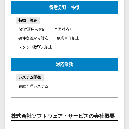
請求代行サービス>
20人以上
チェックサービ
得意分野・特徴
送金サービス>
Web戦略/企
スタッフ数
ス
画
50人以上
特徴・強み
従業員満足度
税務申告システム>
ブランディ
アジャイル
調査・人材定着
保守/運用も対応
全国対応可
法務・総務
ング
開発
化ツール
要件定義から対応
創業10年以上
電子契約システム>
プロモーシ
UI/UXに強
1on1ツール
スタッフ数50人以上
ョン
い
適性検査サー
契約書レビューシステム>
EC・ネット
保守/運用も
ビス
契約書管理システム>
対応業務
ショップ戦
対応
Web面接シス
略
要件定義か
テム
反社チェックツール>
システム開発
SEO対策
ら対応
エンゲージメ
受付システム>
在庫管理システム
EFO(入力フ
レベニュー
ントツール
ォーム最適
シェア可能
座席管理システム>
ダイレクトリ
化)
クルーティング
予算管理
入退室管理システム>
コンバージ
サービス
システム
株式会社ソフトウェア・サービスの会社概要
ョン率改善
採用代行サー
CO2排出量管理システム>
SNS
～100万円
ビス