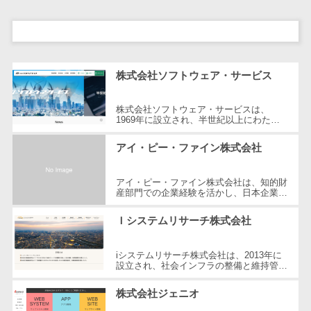
自動音声応答システム(IVR)>
株主総会ツー
ル
AI自動電話応答>
ISMS管理ツー
コールセンター音声認識>
ル
株式会社ソフトウェア・サービス
リーガルリサ
カスタマーサクセスツール>
ーチサービス
株式会社ソフトウェア・サービスは、
1969年に設立され、半世紀以上にわたり
ITサービスマネジメントツール>
安否確認サー
医療ITの分野で専門性を発揮してきまし
た。医療機関向けの電子カルテシステム
ビス
アイ・ピー・ファイン株式会社
問い合わせ管理システム>
「e-...
クラウドPBX
遠隔サポートツール>
アイ・ピー・ファイン株式会社は、知的財
オンラインア
産部門での企業経験を活かし、日本企業の
シスタント
革新的な発明と事業創出を支援していま
コールセンター代行サービス>
す。R&D知財グループウェア「THE調査...
会議室予約シ
Ｉシステムリサーチ株式会社
通話録音・解析システム>
ステム
iシステムリサーチ株式会社は、2013年に
販売管理シス
チャットボット>
FAQシステム>
設立され、社会インフラの整備と維持管理
テム
を主な事業とする企業です。高精度の三次
コミュニケーション
元点群データ解析を専門とし、常に技...
SFAツール
株式会社ジェニオ
オンラインストレージ（ファイル