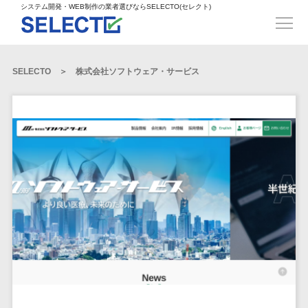
得意業界
ECサイト構築>
ECカートシステム>
システム開発・WEB制作の業者選びならSELECTO(セレクト)
都道府県
SpringFramework>
SpringBoot>
人材>
製造業>
システム開発
北海道>
青森県>
岩手県>
販売管理システム>
言語・スキル
対応業務
システムジ
対応地域
得意分
Laravel>
CakePHP>
工業・インフラ・物流>
コンサル・PM>
宮城県>
秋田県>
山形県>
言語
WEBサイ
ャンル
全国
野・特徴
受注・発注管理システム>
Ruby on Rails>
Node.js>
食品・飲料>
IT・Webサービス>
SELECTO
株式会社ソフトウェア・サービス
基幹システム(ERP)>
ト制作
Python
全国
販売管理・生
得意業界
福島県>
茨城県>
栃木県>
購買管理システム>
LP制作
産管理
Django>
AngularJS>
React>
Java
都道府県
インテリア・雑貨>
顧客管理システム(CRM)>
群馬県>
埼玉県>
千葉県>
ERP（基幹業
人材
オウンドメ
生産管理システム>
PHP
Vue.js>
NuxtJS>
ベビー・キッズ>
経理/会計システム>
務システム）
ディア
製造業
北海道
Ruby
東京都>
神奈川県>
新潟県>
工程管理システム>
在庫管理シス
ReactNative>
Flutter>
採用サイト
工業・イン
生活用品・文房具>
青森県
在庫管理システム>
Swift
富山県>
石川県>
福井県>
テム
フラ・物流
企業サイト
原価管理システム>
岩手県
Perl
構築
ファッション・アパレル (1785)>
POSシステム>
ECカートシス
食品・飲料
WordPress
山梨県>
長野県>
岐阜県>
AWS構築>
Linux構築>
宮城県
C++
倉庫管理システム>
テム
構築
ペット>
農園・農業>
IT・Webサ
勤怠管理システム>
秋田県
Go
静岡県>
愛知県>
三重県>
WindowsServer構築>
販売管理シス
需要予測システム>
ービス
ECサイト構
山形県
NPO・官公庁>
Kotlin
生産管理システム>
テム
築
インテリ
滋賀県>
京都府>
大阪府>
Azure構築>
Oracle>
WEBサービス
福島県
VBA
受注・発注管
ア・雑貨
イベント・キャンペーン>
マッチングシステム>
システム
マッチングシステム>
茨城県
兵庫県>
奈良県>
和歌山県>
パッケージ
iOS
理システム
開発
ベビー・キ
自動車・バイク>
ポータルサイト(データベース型)>
SAP>
Salesforce>
Access>
栃木県
Android
購買管理シス
予約システム>
会員システム>
ッズ
コンサル・
鳥取県>
島根県>
岡山県>
テム