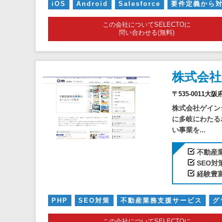
iOS
Android
Salesforce
要件定義から
この会社についてSELECTOに
問い合わせる(無料)
株式会
〒535-0011
株式会社ゲイン
に多岐にわたる
い事業を...
不動産
SEO
経験豊
PHP
SEO対策
不動産業務支援サービス
グ
この会社についてSELECTOに