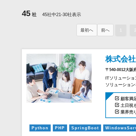
45
社
45社中21-30社表示
最初へ
前へ
1
株式会
〒540-0012
ITソリューショ
ソリューションを
顧客満足
土日祝
業界売り
Python
PHP
SpringBoot
WindowsSe