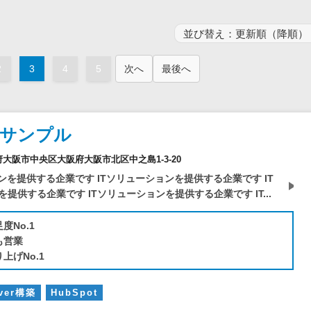
電子証明書サービス
セキュリティ
業務全般
物流・流通向け
2
3
4
5
次へ
最後へ
医療・介護業界向け
不動産業界向け
業界・業種特化型
社サンプル
データ分析・活用
大阪府大阪市中央区大阪府大阪市北区中之島1-3-20
ブロックチェーン
ンを提供する企業です ITソリューションを提供する企業です IT
官公庁・自治体向け
提供する企業です ITソリューションを提供する企業です IT...
度No.1
も営業
上げNo.1
rver構築
HubSpot