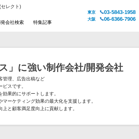
(セレクト)
03-5843-1958
東京
06-6366-7906
大阪
開発会社検索
特集記事
システムジャンル
対応地域
販売管理・生産管理
全国
WEBサービス
都道府県
ス」に強い制作会社/開発会社
人事（労務管理）
対応地域
客管理、広告出稿など
人事（採用・評価・教育）
ービスです。
経理・会計・財務
を効果的にサポートします。
法務・総務
やマーケティング効果の最大化を支援します。
販売管理システム
向上と顧客満足度向上に貢献します。
マーケティング
カスタマーサポート
コミュニケーション