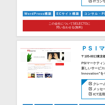
ITコ
WordPress構築
ECサイト構築
コンサル・P
この会社についてSELECTOに
問い合わせる(無料)
ＰＳＩ
〒105-0013東
PSIマーケテ
新しいサービス価値
Innovation"を
クレーム
メッセ
ICT活