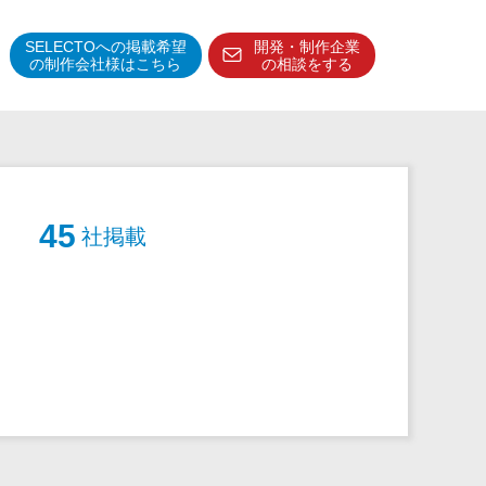
SELECTOへの掲載希望
開発・制作企業
の制作会社様はこちら
の相談をする
得意分野・特徴
得意業界
特徴・強み
45
社掲載
予算管理システム