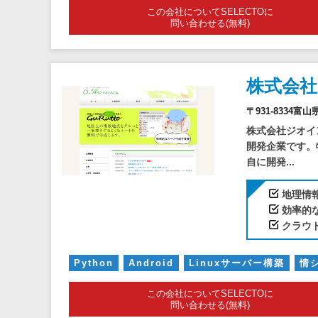
この会社についてSELECTOに
問い合わせる(無料)
株式会
〒931-8334富
株式会社ジオイ
開発企業です。
自に開発...
地理情
効率的
クラウ
Python
Android
Linuxサーバー構築
情
この会社についてSELECTOに
問い合わせる(無料)