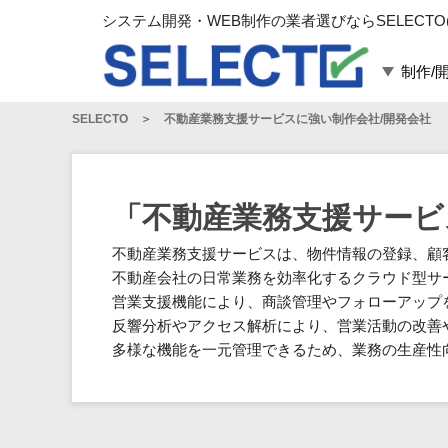
システム開発・WEB制作の業者選びならSELECTO
制作/
SELECTO
不動産業務支援サービスに強い制作会社/開発会社
言語・スキル
対応業務
言語
WEBサイト制作
フレームワーク
システム開発
「不動産業務支援サービ
構築
運用代行
不動産業務支援サービスは、物件情報の登録、顧
パッケージ
コンテンツ制作
不動産会社の日常業務を効率化するクラウド型サ
コンサルティング
営業支援機能により、商談管理やフォローアップ
マーケティング
反響分析やアクセス解析により、営業活動の改善
ゲーム
多様な機能を一元管理できるため、業務の生産性
その他