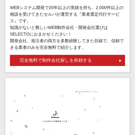
請求代行サービス>
20人以上
チェックサービ
WEBシステム開発で20年以上の実績を持ち、2,000件以上の
送金サービス>
Web戦略/企
スタッフ数
相談を受けてきたセルバが運営する『業者選定代行サービ
ス
画
ス』です。
50人以上
従業員満足度
税務申告システム>
知識がないと難しいWEB制作会社・開発会社選びは
ブランディ
アジャイル
調査・人材定着
SELECTOにおまかせください！
法務・総務
ング
開発
化ツール
開発会社、発注者の両方を多数経験してきた目線で、信頼で
電子契約システム>
プロモーシ
UI/UXに強
1on1ツール
きる業者のみを完全無料で紹介します。
ョン
い
適性検査サー
契約書レビューシステム>
完全無料で制作会社探しを依頼する
EC・ネット
保守/運用も
ビス
契約書管理システム>
ショップ戦
対応
Web面接シス
略
要件定義か
テム
反社チェックツール>
SEO対策
ら対応
エンゲージメ
受付システム>
EFO(入力フ
レベニュー
ントツール
ォーム最適
シェア可能
座席管理システム>
ダイレクトリ
化)
クルーティング
予算管理
入退室管理システム>
コンバージ
サービス
システム
ョン率改善
採用代行サー
CO2排出量管理システム>
SNS
～100万円
ビス