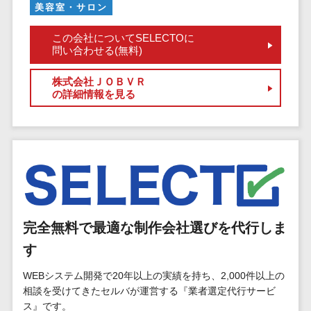
標的型攻撃メール訓練サービス>
MEOツール
美容室・サロン
イベント管理
認証システム>
この会社についてSELECTOに
システム
問い合わせる(無料)
ログ管理システム>
カスタマーサ
ポート
株式会社ＪＯＢＶＲ
クラウド型セキュリティカメラ>
の詳細情報を見る
コールセンタ
メールセキュリティ>
ーCRM
自動音声応答
メール・ファイル無害化>
システム(IVR)
サンドボックス>
AI自動電話応
答
委託先管理サービス>
WAF>
コールセンタ
URLフィルタリング>
ー音声認識
完全無料で最適な制作会社選びを代行しま
カスタマーサ
エンドポイントセキュリティ
す
クセスツール
（EDR）>
WEBシステム開発で20年以上の実績を持ち、2,000件以上の
ITサービスマネ
CASB>
ファイル暗号化>
相談を受けてきたセルバが運営する『業者選定代行サービ
ジメントツール
ス』です。