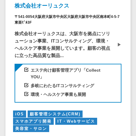
サービス
帳票作成サービス>
株式会社オーリュクス
文書管理シス
物流・流通向け
テム
〒541-0054大阪府大阪市中央区大阪府大阪市中央区南本町4-5-7
東亜ﾋﾞﾙ3F
車両管理システム>
Web電話帳
株式会社オーリュクスは、大阪市を拠点にソリ
会議効率化ツ
商圏分析ツール>
ューション事業、ITコンサルティング、環境・
ール
配送管理システム>
ヘルスケア事業を展開しています。顧客の視点
ナレッジ共有
に立った高品質な製品...
ツール
バース予約システム>
バーチャルオ
エステ向け顧客管理アプリ「Collect
運送業務支援システム>
フィスツール
YOU」
ビジネスチャ
アルコールチェックアプリ>
多岐にわたるITコンサルティング
ット
店舗業務支援システム>
環境・ヘルスケア事業も展開
デジタルサイ
ネージソフト
配送ルート最適化>
オンライン校
iOS
顧客管理システム(CRM)
IT点呼サービス>
正ツール
スマホアプリ開発
IT・Webサービス
美容室・サロン
グループウェ
医療・介護業界向け