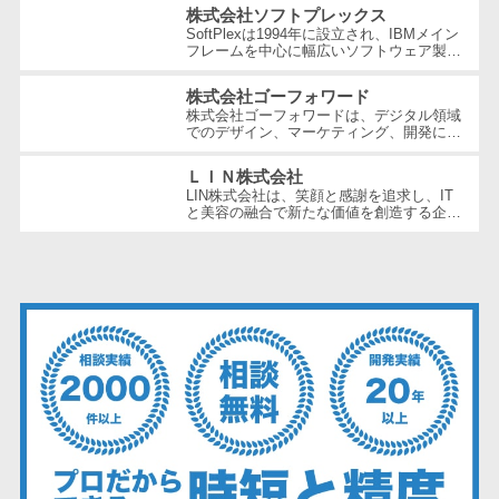
ズ・バッテリー工場など多岐にわた...
仮想通貨>
NFT>
株式会社ソフトプレックス
ービス
SoftPlexは1994年に設立され、IBMメイン
フレームを中心に幅広いソフトウェア製品
官公庁・自治体向け
WAF
やサービスを提供する企業です。特にメイ
GIS（地理情報システム）>
ンフレーム周りの問題解決や運用の効...
URLフィルタ
株式会社ゴーフォワード
株式会社ゴーフォワードは、デジタル領域
リング
公共施設予約システム>
でのデザイン、マーケティング、開発に強
エンドポイン
みを持つ企業です。顧客のビジネス課題に
真摯に向き合い、クリエイティビテ...
その他官公庁・自治体向け>
トセキュリティ
ＬＩＮ株式会社
LIN株式会社は、笑顔と感謝を追求し、IT
（EDR）
と美容の融合で新たな価値を創造する企業
です。SI・クラウドITサービス事業やビュ
CASB
ーティー事業、そして未上場会社や不...
ファイル暗号
化
電話認証サー
ビス
DLPツール
UTM
不正検知サー
ビス