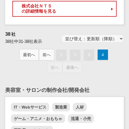
ID管理システ
株式会社ＮＴＳ
ム
フィールド業務支援サービス>
の詳細情報を見る
システム連携
モバイルオーダーシステム>
ツール
（iPaaS）
ホテル管理システム>
38
社
クラウド接続
38社中31-38社表示
HACCP管理アプリ>
サービス
キッティング
最初へ
前へ
1
2
3
4
人材紹介システム>
サービス
人材派遣管理システム>
次へ
最後へ
情シスアウト
ソーシング
園務支援システム>
セキュリティ
校務支援システム>
美容室・サロンの制作会社/開発会社
標的型攻撃メ
Web出願システム>
ール対策
IT・Webサービス
製造業
人材
バーチャル試着システム>
セキュリテ
ゲーム・アニメ・おもちゃ
流通・小売
ィ・脆弱性診断
農業支援システム>