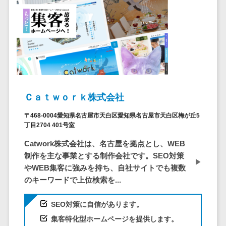
システム
ストラン
PMSシステム
AWS構築
京都府
不動産・マンション>
Indeed運用代行>
SNS運用>
健康管理システム>
ポータルサ
流通・小売
地図・位置情
Linux構築
大阪府
建設・工務店・住宅・リフォーム>
LINE運用代行>
イト(データ
報・GPSシステ
ストレスチェックサービス>
商業施設・
WindowsServer構
兵庫県
ベース型)
ム
テーマパー
ホテル・旅館>
旅行・観光>
築
YouTube運用代行>
奈良県
シフト管理システム>
会員システ
ク・複合施
店舗システム
Azure構築
和歌山県
スポーツ・アウトドア>
WordPress構築・運用>
ム
設
業務可視化ツール>
オーダーエン
Oracle
鳥取県
予約システ
美容室・サ
トリーシステム
銀行・地銀・証券>
保険>
コンテンツ制作
給与計算ソフト>
パッケージ
島根県
ム
ロン
Ｃａｔｗｏｒｋ株式会社
映像・動画シ
コンテンツ制作>
ライティング>
SAP
税理士・会計士>
弁護士>
岡山県
スマホアプ
エステ・ネ
給与前払いサービス>
ステム
〒468-0004愛知県名古屋市天白区愛知県名古屋市天白区梅が丘5
編集・校正>
インタビュー>
Salesforce
リ開発
広島県
イル
シミュレーシ
社労士>
行政書士>
丁目2704 401号室
給与計算アウトソーシング>
Access
データベー
山口県
化粧品
ョンシステム
コピーライティング・ネーミング>
Catwork株式会社は、名古屋を拠点とし、WEB
大学・高校・専門学校>
ス構築
HubSpot
年末調整アウトソーシング>
徳島県
ブライダル
オークション
制作を主な事業とする制作会社です。SEO対策
写真撮影>
映像制作>
AWSサーバ
kintone
システム
香川県
学習塾・予備校>
病院
やWEB集客に強みを持ち、自社サイトでも複数
福利厚生アウトソーシング>
ー構築
OBIC製品
グラフィックデザイン(2D・3D)>
愛媛県
人事（労務管
クリニック
のキーワードで上位検索を...
保育園・幼稚園>
Azureサー
フリーランス管理システム>
理）
高知県
歯科医院
アニメーション>
イラスト>
バー構築
葬儀・墓石・仏壇>
お寺・神社>
勤怠管理シス
SEO対策に自信があります。
福岡県
整体・整骨
社宅管理サービス>
Linuxサー
テム
ロゴ制作>
集客特化型ホームページを提供します。
院
佐賀県
ゲーム・アニメ・おもちゃ>
バー構築