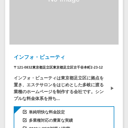
CRMツール
共有）>
セールス
ファイル転送サービス>
DX（SFA/MA）
遠隔接客ツー
文書管理システム>
Web電話帳>
ル
会議効率化ツール>
オンライン商
談ツール
ナレッジ共有ツール>
セールスイネ
インフォ・ビューティ
バーチャルオフィスツール>
ーブルメントツ
ール
〒121-0832東京都足立区東京都足立区古千谷本町2-23-12
ビジネスチャット>
名刺管理サー
インフォ・ビューティは東京都足立区に拠点を
デジタルサイネージソフト>
ビス
置き、エステサロンをはじめとした多岐に渡る
インサイドセ
業種のホームページを制作する会社です。シン
オンライン校正ツール>
ールス代行サー
プルな料金体系を持ち...
グループウェア>
社内SNS>
ビス
単純明快な料金設定
マーケティン
Web会議システム>
グ
多業種対応の豊富な実績
プロジェクト管理ツール>
メール配信シ