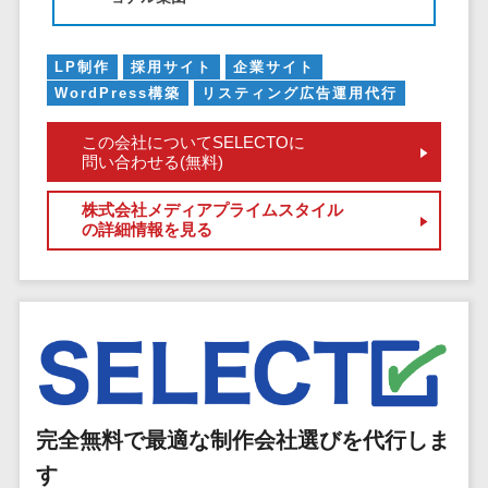
マイナンバー
コピーライ
ニメ・おも
請求書受領サービス>
人事（採用・
ティング・
ちゃ
評価・教育）
電子帳簿保存サービス>
LP制作
採用サイト
企業サイト
ネーミング
芸能・アー
WordPress構築
リスティング広告運用代行
写真撮影
ティスト・
予算管理システム>
会計ソフト>
タレントマネ
音楽
映像制作
この会社についてSELECTOに
ジメントシステ
会計システム>
問い合わせる(無料)
特徴・強
グラフィッ
ム
み
出張管理システム>
クデザイン
人事評価シス
株式会社メディアプライムスタイル
(2D・3D)
Pマーク取
テム
の詳細情報を見る
ファクタリングサービス>
得
アニメーシ
採用管理シス
ョン
債権管理システム>
英語での応
テム
対可能
イラスト
eラーニング
債務管理システム>
アワード表
ロゴ制作
（システム）
彰歴あり
固定資産管理システム>
デジタルカ
eラーニング
全国対応可
タログ・電
（コンテンツ）
経理アウトソーシング>
子書籍
創業10年以
DX人材研修サ
完全無料で最適な制作会社選びを代行しま
振込代行サービス>
上
コンサル
ービス
す
スタッフ数
ティング
リファレンス