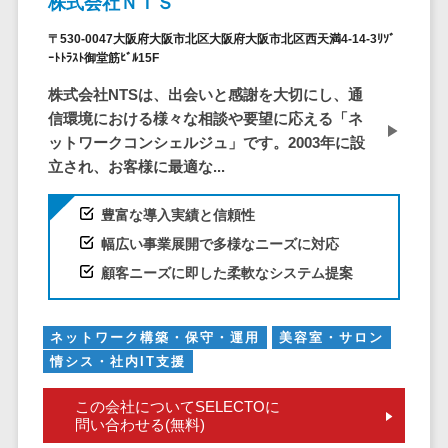
株式会社ＮＴＳ
クラウドバッ
電子薬歴システム>
クアップ
〒530-0047大阪府大阪市北区大阪府大阪市北区西天満4-14-3ﾘｿﾞ
不動産業界向け
デスクトップ
ｰﾄﾄﾗｽﾄ御堂筋ﾋﾞﾙ15F
不動産管理サービス>
仮想化
株式会社NTSは、出会いと感謝を大切にし、通
不動産業務支援サービス>
IoT空調制御
信環境における様々な相談や要望に応える「ネ
IoTプラットフ
ットワークコンシェルジュ」です。2003年に設
不動産ホームページ制作>
ォーム
立され、お客様に最適な...
不動産オーナーアプリ>
IT資産管理ツー
豊富な導入実績と信頼性
ル
入居者管理アプリ>
幅広い事業展開で多様なニーズに対応
SaaS管理ツー
用地管理システム>
ル
顧客ニーズに即した柔軟なシステム提案
モバイルデバ
業界・業種特化型
イス管理
保険代理店システム>
ネットワーク構築・保守・運用
美容室・サロン
サーバー・ネ
情シス・社内IT支援
図面検索システム>
ットワーク監視
設備監視シス
この会社についてSELECTOに
施工管理アプリ>
問い合わせる(無料)
テム
報告書作成ツール>