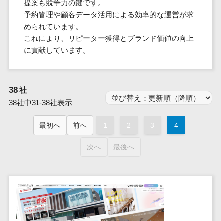
群馬県
提案も競争力の鍵です。
PM
家電・電子機器>
フレームワーク
会員システム>
予約システム>
生活用品・
HubSpot>
kintone>
PMSシステム>
広島県>
山口県>
徳島県>
予約管理や顧客データ活用による効率的な運営が求
生産管理シス
埼玉県
文房具
基幹システ
飲食店・レストラン>
スマホアプリ開発>
OBIC製品>
められています。
テム
地図・位置情報・GPSシステム>
SpringFramework
千葉県
ム(ERP)
ファッショ
香川県>
愛媛県>
高知県>
これにより、リピーター獲得とブランド価値の向上
工程管理シス
流通・小売>
SpringBoot
ン・アパレ
データベース構築>
東京都
顧客管理シ
店舗システム>
に貢献しています。
福岡県>
佐賀県>
長崎県>
テム
ル (1785)
ステム
Laravel
神奈川県
商業施設・テーマパーク・複合施
AWSサーバー構築>
オーダーエントリーシステム>
原価管理シス
(CRM)
ペット
熊本県>
大分県>
宮崎県>
CakePHP
新潟県
設>
テム
経理/会計シ
Azureサーバー構築>
農園・農業
Ruby on Rails
映像・動画システム>
富山県
鹿児島県>
沖縄県>
38
社
倉庫管理シス
美容室・サロン>
ステム
NPO・官公
Node.js
石川県
Linuxサーバー構築>
38社中31-38社表示
テム
シミュレーションシステム>
在庫管理シ
対応地域
庁
エステ・ネイル>
化粧品>
Django
福井県
需要予測シス
ステム
ネットワーク構築・保守・運用>
国外>
イベント・
オークションシステム>
最初へ
前へ
1
2
3
4
AngularJS
山梨県
テム
ブライダル>
病院>
POSシステ
キャンペー
情シス・社内IT支援>
React
長野県
人事（労務管理）
ム
WEBサービ
ン
次へ
最後へ
クリニック>
歯科医院>
勤怠管理システム>
Vue.js
岐阜県
ス
AWS (Amazon Web Services)>
勤怠管理シ
自動車・バ
NuxtJS
整体・整骨院>
静岡県
マッチングシ
ステム
イク
労務管理システム>
運用代行
ステム
ReactNative
愛知県
生産管理シ
家電・電子
介護・福祉・老人ホーム>
製薬>
リスティング広告運用代行>
人事管理システム>
予約システム
ステム
Flutter
三重県
機器
動物病院 >
求人広告運用代行>
会員システム
マッチング
滋賀県
飲食店・レ
年末調整システム>
構築