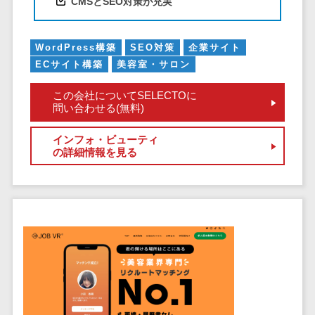
CMSとSEO対策が充実
ステム
電子証明書サービス
デジタル資産
電子証明書サービス>
WordPress構築
SEO対策
企業サイト
管理システム
ECサイト構築
美容室・サロン
データセンター>
クラウド基盤>
商品情報管理
システム
クローニングツール>
この会社についてSELECTOに
問い合わせる(無料)
チケット管理
データセンター監視自動化>
システム
インフォ・ビューティ
SNSキャンペ
クラウドバックアップ>
の詳細情報を見る
ーンツール
デスクトップ仮想化>
予約管理シス
テム
IoT空調制御>
広告効果測定
IoTプラットフォーム>
ツール
リード獲得ツ
IT資産管理ツール>
ール
SaaS管理ツール>
DM発送サービ
ス
モバイルデバイス管理>