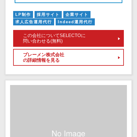
セールスイネーブルメントツール>
ゲーム
テム
コンシュー
LP制作
採用サイト
企業サイト
ファクタリン
名刺管理サービス>
マーゲーム
求人広告運用代行
Indeed運用代行
グサービス
インサイドセールス代行サービス>
その他
債権管理シス
この会社についてSELECTOに
Web3.0
テム
マーケティング
問い合わせる(無料)
AI
メール配信システム>
債務管理シス
テム
ブレーメン株式会社
AR/VR
デジタル資産管理システム>
の詳細情報を見る
固定資産管理
IoT
システム
商品情報管理システム>
補助金・助
経理アウトソ
成金サポー
チケット管理システム>
ーシング
ト
SNSキャンペーンツール>
振込代行サー
ビス
予約管理システム>
請求代行サー
広告効果測定ツール>
ビス
送金サービス
リード獲得ツール>
税務申告シス