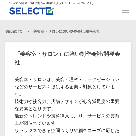
得意業界
ECサイト構築>
ECカートシステム>
システム開発・WEB制作の業者選びならSELECTO(セレクト)
都道府県
SpringFramework>
SpringBoot>
人材>
製造業>
システム開発
北海道>
青森県>
岩手県>
販売管理システム>
言語・スキル
対応業務
システムジ
対応地域
得意分
Laravel>
CakePHP>
工業・インフラ・物流>
コンサル・PM>
宮城県>
秋田県>
山形県>
言語
WEBサイ
ャンル
全国
野・特徴
受注・発注管理システム>
Ruby on Rails>
Node.js>
食品・飲料>
IT・Webサービス>
SELECTO
美容室・サロンに強い制作会社/開発会社
基幹システム(ERP)>
ト制作
Python
全国
販売管理・生
得意業界
福島県>
茨城県>
栃木県>
購買管理システム>
LP制作
産管理
Django>
AngularJS>
React>
Java
都道府県
インテリア・雑貨>
顧客管理システム(CRM)>
群馬県>
埼玉県>
千葉県>
ERP（基幹業
人材
オウンドメ
生産管理システム>
PHP
Vue.js>
NuxtJS>
「美容室・サロン」に強い制作会社/開発会
ベビー・キッズ>
経理/会計システム>
務システム）
ディア
製造業
北海道
Ruby
東京都>
神奈川県>
新潟県>
社
工程管理システム>
在庫管理シス
ReactNative>
Flutter>
採用サイト
工業・イン
生活用品・文房具>
青森県
在庫管理システム>
Swift
富山県>
石川県>
福井県>
テム
フラ・物流
企業サイト
原価管理システム>
岩手県
Perl
構築
ファッション・アパレル (1785)>
美容室・サロンは、美容・理容・リラクゼーション
POSシステム>
ECカートシス
食品・飲料
WordPress
山梨県>
長野県>
岐阜県>
AWS構築>
Linux構築>
宮城県
C++
倉庫管理システム>
などのサービスを提供する企業を対象としていま
テム
構築
ペット>
農園・農業>
IT・Webサ
勤怠管理システム>
秋田県
す。
Go
静岡県>
愛知県>
三重県>
WindowsServer構築>
販売管理シス
需要予測システム>
ービス
ECサイト構
技術力や接客力、店舗デザインが顧客満足度の重要
山形県
NPO・官公庁>
Kotlin
生産管理システム>
テム
築
インテリ
滋賀県>
京都府>
大阪府>
Azure構築>
Oracle>
な要素となります。
WEBサービス
福島県
VBA
受注・発注管
ア・雑貨
イベント・キャンペーン>
マッチングシステム>
システム
最新のトレンドや技術導入により、サービスの質向
マッチングシステム>
茨城県
兵庫県>
奈良県>
和歌山県>
パッケージ
iOS
理システム
開発
上が図られています。
ベビー・キ
自動車・バイク>
ポータルサイト(データベース型)>
SAP>
Salesforce>
Access>
栃木県
Android
購買管理シス
予約システム>
会員システム>
リラックスできる空間づくりや顧客ニーズに応じた
ッズ
コンサル・
鳥取県>
島根県>
岡山県>
テム