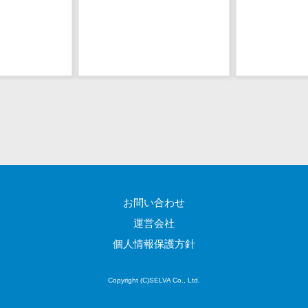
ェックアプリ
店舗業務支援
システム
配送ルート最
適化
IT点呼サービス
医療・介護業
界向け
電子カルテ
障害福祉ソフ
ト
お問い合わせ
介護ソフト
運営会社
オンライン診
個人情報保護方針
療システム
オンコール代
行サービス
Copyright (C)SELVA Co., Ltd.
訪問看護ステ