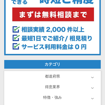
業務全般
業務標準化ツ
ール
FAX配信システ
ム
FAX受信サービ
ス
帳票配信サー
ビス
BPMツール
ChatGPTサー
カテゴリ
ビス
ワークフロー
都道府県
システム
得意業界
マニュアル作
成ツール
特徴・強み
物品管理シス