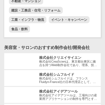
ペネトレーシ
不動産・マンション
その他業務支援サービス>
ョンテスト
建設・工務店・住宅・リフォーム
標的型攻撃メ
データ分析・活用
ール訓練サービ
音声データ活用>
工業・インフラ・物流
イベント・キャンペーン
ス
議事録作成ツール>
食品・飲料
認証システム
テキストマイニングツール>
ログ管理シス
テム
VOC分析ツール>
BIツール>
美容室・サロンのおすすめ制作会社/開発会社
クラウド型セ
ETLツール>
音声合成ツール>
キュリティカメ
株式会社クリエイサイエン
ラ
株式会社CreaScienは、東京都台東区に拠
AI翻訳サービス>
点を持つWeb制作会社であり、理系、技
メールセキュ
術、そしてWeb3の領域での強みを活かし
たクリエイティブ制作を行っています。
リティ
アノテーションツール>
株式会社シムフルイド
独...
株式会社シムフルイドは、フランス
メール・ファ
Fluidyn-France社の日本代理店として、最
データ化サービス>
先端のCFD（数値流体力学）解析手法を駆
イル無害化
使した高精度な製品を提供しています。設
株式会社アイデアツール
画像解析・画像検査>
サンドボック
立...
株式会社アイデアツールは、工場向けの産
ス
業用アプリケーションの制作を専門とする
ブロックチェーン
ソフトウェア会社です。自動車・光学レン
委託先管理サ