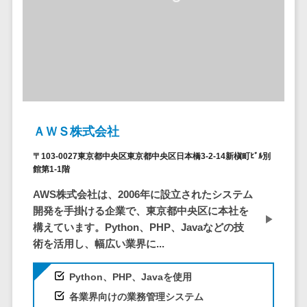
DM発送サービス>
EFOツール>
テム
法務・総務
LP作成サービス>
電子契約シス
広告運用代行>
テム
契約書レビュ
Webアンケートシステム>
ーシステム
Web接客ツール>
MAツール>
契約書管理シ
ＡＷＳ株式会社
ステム
動画配信システム>
〒103-0027東京都中央区東京都中央区日本橋3-2-14新槇町ﾋﾞﾙ別
反社チェック
館第1-1階
SNS管理ツール>
ツール
AWS株式会社は、2006年に設立されたシステム
受付システム
LINEマーケティングツール>
開発を手掛ける企業で、東京都中央区に本社を
座席管理シス
SEOツール>
MEOツール>
構えています。Python、PHP、Javaなどの技
テム
術を活用し、幅広い業界に...
イベント管理システム>
入退室管理シ
ステム
Python、PHP、Javaを使用
カスタマーサポート
CO2排出量管
コールセンターCRM>
各業界向けの業務管理システム
理システム