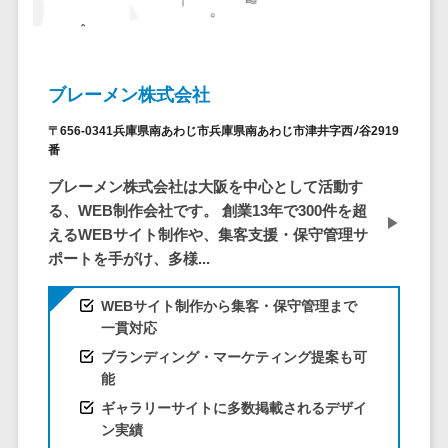
株主総会ツール>
以下
事業戦略
経理・会計・
101～200万
ISMS管理ツール>
財務
マーケテ
円
ィング
経費精算シス
リーガルリサーチサービス>
ブレーメン株式会社
201～300万
テム
Webマーケ
円
ティング
安否確認サービス>
Web請求書シ
〒656-0341兵庫県南あわじ市兵庫県南あわじ市津井字西ﾉ谷2919
301～500万
ステム
インフルエ
番
クラウドPBX>
円
ンサーマー
帳票発行サー
ブレーメン株式会社は大阪を中心として活動す
ケティング
501～1000
ビス
オンラインアシスタント>
る、WEB制作会社です。 創業13年で300件を超
万円
コンテンツ
請求書受領サ
えるWEBサイト制作や、集客支援・保守管理サ
会議室予約システム>
マーケティ
1000～
ービス
ポートを手がけ、多様...
ング
1500万円
販売管理システム
電子帳簿保存
SNSマーケ
SFAツール>
CRMツール>
1500～
サービス
WEBサイト制作から集客・保守管理まで
ティング
5000万円
一貫対応
予算管理シス
セールスDX（SFA/MA）>
動画マーケ
5001～
ブランディング・マーケティング提案も可
テム
能
ティング
10000万円
遠隔接客ツール>
会計ソフト
ギャラリーサイトに多数掲載されるデザイ
10000万円
ゲーム
会計システム
オンライン商談ツール>
ン実績
以上
ソーシャル
出張管理シス