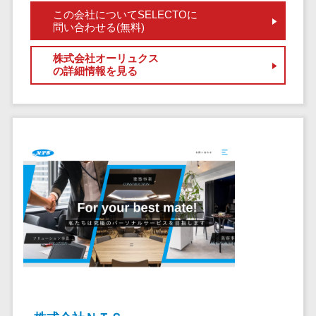
ア
電子カルテ>
障害福祉ソフト>
この会社についてSELECTOに
社内SNS
問い合わせる(無料)
介護ソフト>
Web会議シス
オンライン診療システム>
株式会社オーリュクス
テム
の詳細情報を見る
プロジェクト
オンコール代行サービス>
管理ツール
訪問看護ステーション向けサービ
電子証明書サ
ス>
ービス
電子証明書サ
健康診断システム>
ービス
診療予約システム>
データセンタ
ー
歯科向け電子カルテ>
クラウド基盤
歯科予約システム>
クローニング
ツール
リハビリ管理システム>
データセンタ
医薬品在庫管理システム>
ー監視自動化