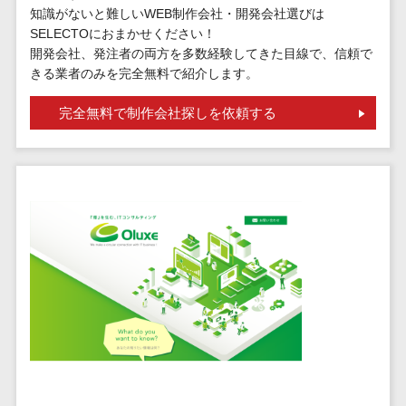
問い合わせ管
電話認証サービス>
DLPツール>
知識がないと難しいWEB制作会社・開発会社選びは
理システム
SELECTOにおまかせください！
UTM>
不正検知サービス>
遠隔サポート
開発会社、発注者の両方を多数経験してきた目線で、信頼で
きる業者のみを完全無料で紹介します。
ツール
業務全般
業務標準化ツール>
コールセンタ
完全無料で制作会社探しを依頼する
ー代行サービス
FAX配信システム>
通話録音・解
析システム
FAX受信サービス>
チャットボッ
帳票配信サービス>
ト
BPMツール>
FAQシステム
コミュニケー
ChatGPTサービス>
ション
ワークフローシステム>
オンラインス
トレージ（ファ
マニュアル作成ツール>
イル共有）
物品管理システム>
RPAツール>
ファイル転送