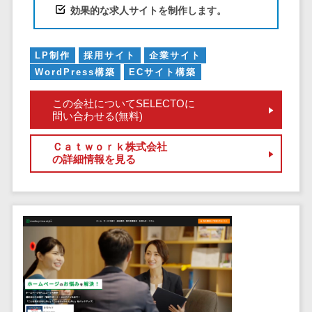
健康管理IoTサービス>
労務管理シス
効果的な求人サイトを制作します。
介護・福
長崎県
デジタルカタログ・電子書籍>
ネットワー
テム
芸能・アーティスト・音楽>
祉・老人ホ
外国人就労システム>
熊本県
ク構築・保
コンサルティング
人事管理シス
ーム
特徴・強み
大分県
守・運用
産業保健サービス>
LP制作
採用サイト
企業サイト
Web戦略/企画>
テム
製薬
Pマーク取得>
宮崎県
情シス・社
WordPress構築
ECサイト構築
年末調整シス
マイナンバー>
動物病院
ブランディング>
内IT支援
鹿児島県
英語での応対可能>
テム
この会社についてSELECTOに
不動産・マ
AWS
人事（採用・評価・教育）
プロモーション>
沖縄県
健康管理シス
問い合わせる(無料)
ンション
アワード表彰歴あり>
(Amazon
タレントマネジメントシステム>
テム
対応地域
EC・ネットショップ戦略>
建設・工務
Web
Ｃａｔｗｏｒｋ株式会社
全国対応可>
創業10年以上>
ストレスチェ
人事評価システム>
店・住宅・
の詳細情報を見る
Services)
SEO対策>
ックサービス
国外
リフォーム
スタッフ数20人以上>
運用代行
採用管理システム>
シフト管理シ
EFO(入力フォーム最適化)>
ホテル・旅
スタッフ数50人以上>
ステム
eラーニング（システム）>
館
リスティン
コンバージョン率改善>
SNS>
業務可視化ツ
アジャイル開発>
UI/UXに強い>
旅行・観光
グ広告運用
eラーニング（コンテンツ）>
ール
事業戦略>
代行
スポーツ・
保守/運用も対応>
給与計算ソフ
DX人材研修サービス>
アウトドア
求人広告運
マーケティング
ト
要件定義から対応>
用代行
銀行・地
リファレンスチェックサービス>
Webマーケティング>
給与前払いサ
銀・証券
Indeed運用
レベニューシェア可能>