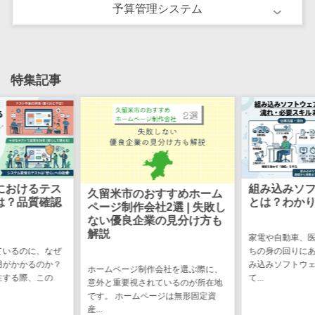
テム
予算管理システム
RPAツール
帳票作成サー
ビス
特集記事
物流・流通向
け
車両管理シス
テム
商圏分析ツー
ル
におけるテス
組み込みソ
配送管理シス
久留米市のおすすめホーム
は？品質確認
とは？わか
ページ制作会社2選 | 失敗し
テム
ない優良企業の見分け方も
バース予約シ
解説
家電や自動車、
ステム
ているのに、なぜ
ちの身の回りに
用がかかるのか？
み込みソフトウ
運送業務支援
ホームページ制作会社を選ぶ際に、
注する際、この
て...
システム
意外と重要視されているのが所在地
です。 ホームページは無形固定資
アルコールチ
産...