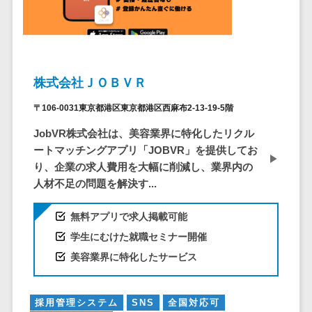
EFOツール
サーバー・ネットワーク監視>
LP作成サービ
ス
設備監視システム>
広告運用代行
ID管理システム>
株式会社ＪＯＢＶＲ
Webアンケー
システム連携ツール（iPaaS）>
〒106-0031東京都港区東京都港区西麻布2-13-19-5階
トシステム
Web接客ツー
JobVR株式会社は、美容業界に特化したリクル
クラウド接続サービス>
ル
ートマッチングアプリ「JOBVR」を提供してお
キッティングサービス>
MAツール
り、企業の求人費用を大幅に削減し、業界内の
人材不足の問題を解決す...
動画配信シス
情シスアウトソーシング>
テム
セキュリティ
無料アプリで求人掲載可能
SNS管理ツー
標的型攻撃メール対策>
学生にむけた就職セミナー開催
ル
美容業界に特化したサービス
LINEマーケテ
セキュリティ・脆弱性診断>
ィングツール
ペネトレーションテスト>
SEOツール
採用管理システム
SNS
全国対応可