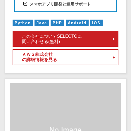
スマホアプリ開発と運用サポート
自動音声応答システム(IVR)>
株主総会ツー
ル
AI自動電話応答>
ISMS管理ツー
Python
Java
PHP
Android
iOS
コールセンター音声認識>
ル
この会社についてSELECTOに
リーガルリサ
カスタマーサクセスツール>
問い合わせる(無料)
ーチサービス
ITサービスマネジメントツール>
安否確認サー
ＡＷＳ株式会社
の詳細情報を見る
ビス
問い合わせ管理システム>
クラウドPBX
遠隔サポートツール>
オンラインア
シスタント
コールセンター代行サービス>
会議室予約シ
通話録音・解析システム>
ステム
販売管理シス
チャットボット>
FAQシステム>
テム
コミュニケーション
SFAツール
オンラインストレージ（ファイル