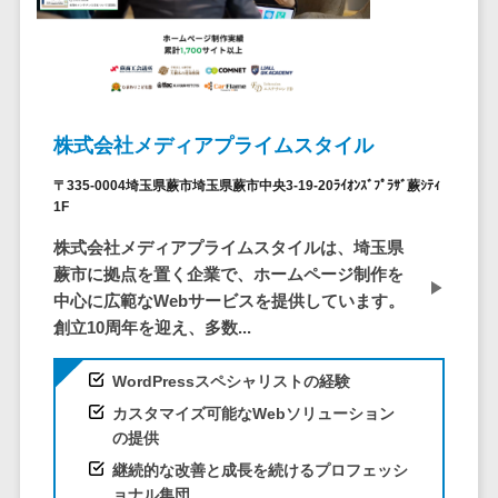
ービス
従業員満足度調査・人材定着化ツ
インフルエンサーマーケティング>
代行
保険
ール>
給与計算アウ
予算管理システム
SNS運用
税理士・会
コンテンツマーケティング>
トソーシング
～100万円以下>
101～200万円>
計士
1on1ツール>
LINE運用代
年末調整アウ
SNSマーケティング>
行
弁護士
201～300万円>
301～500万円>
トソーシング
適性検査サービス>
YouTube運
社労士
動画マーケティング>
株式会社メディアプライムスタイル
福利厚生アウ
501～1000万円>
用代行
Web面接システム>
行政書士
トソーシング
ゲーム
〒335-0004埼玉県蕨市埼玉県蕨市中央3-19-20ﾗｲｵﾝｽﾞﾌﾟﾗｻﾞ蕨ｼﾃｨ
WordPress
1000～1500万円>
大学・高
エンゲージメントツール>
1F
ソーシャルゲーム>
フリーランス
構築・運用
校・専門学
管理システム
1500～5000万円>
株式会社メディアプライムスタイルは、埼玉県
ダイレクトリクルーティングサー
コンシューマーゲーム>
校
コンテン
社宅管理サー
蕨市に拠点を置く企業で、ホームページ制作を
ビス>
ツ制作
5001～10000万円>
学習塾・予
ビス
その他
中心に広範なWebサービスを提供しています。
コンテンツ
備校
採用代行サービス>
Web3.0>
AI>
AR/VR>
IoT>
健康管理IoTサ
創立10周年を迎え、多数...
10000万円以上>
制作
保育園・幼
ービス
経理・会計・財務
補助金・助成金サポート>
ライティン
稚園
WordPressスペシャリストの経験
外国人就労シ
経費精算システム>
グ
葬儀・墓
ステム
カスタマイズ可能なWebソリューション
編集・校正
石・仏壇
Web請求書システム>
の提供
産業保健サー
インタビュ
お寺・神社
継続的な改善と成長を続けるプロフェッシ
ビス
帳票発行サービス>
ー
ョナル集団
ゲーム・ア