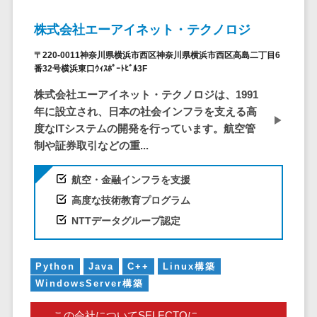
仮想通貨>
NFT>
ービス
株式会社エーアイネット・テクノロジ
官公庁・自治体向け
WAF
GIS（地理情報システム）>
〒220-0011神奈川県横浜市西区神奈川県横浜市西区高島二丁目6
URLフィルタ
番32号横浜東口ｳｨｽﾎﾟｰﾄﾋﾞﾙ3F
リング
公共施設予約システム>
エンドポイン
株式会社エーアイネット・テクノロジは、1991
その他官公庁・自治体向け>
トセキュリティ
年に設立され、日本の社会インフラを支える高
（EDR）
度なITシステムの開発を行っています。航空管
制や証券取引などの重...
CASB
ファイル暗号
航空・金融インフラを支援
化
高度な技術教育プログラム
電話認証サー
NTTデータグループ認定
ビス
DLPツール
UTM
Python
Java
C++
Linux構築
不正検知サー
WindowsServer構築
ビス
この会社についてSELECTOに