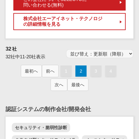
業務全般
問い合わせる(無料)
業務標準化ツ
ール
株式会社エーアイネット・テクノロジ
の詳細情報を見る
FAX配信システ
ム
FAX受信サービ
32
社
ス
32社中11-20社表示
帳票配信サー
ビス
最初へ
前へ
1
2
3
4
BPMツール
ChatGPTサー
次へ
最後へ
ビス
ワークフロー
システム
認証システムの制作会社/開発会社
マニュアル作
成ツール
セキュリティ・脆弱性診断
物品管理シス