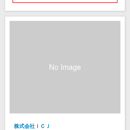
クラウドバッ
電子薬歴システム>
クアップ
不動産業界向け
デスクトップ
不動産管理サービス>
仮想化
不動産業務支援サービス>
IoT空調制御
IoTプラットフ
不動産ホームページ制作>
ォーム
不動産オーナーアプリ>
IT資産管理ツー
ル
入居者管理アプリ>
SaaS管理ツー
用地管理システム>
ル
モバイルデバ
業界・業種特化型
イス管理
保険代理店システム>
サーバー・ネ
図面検索システム>
ットワーク監視
設備監視シス
施工管理アプリ>
テム
株式会社ＩＣＪ
報告書作成ツール>