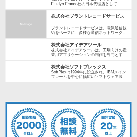
ェックアプリ
Fluidyn-France社の日本代理店として、最
先端のCFD（数値流体力学）解析手法を駆
店舗業務支援
使した高精度な製品を提供しています。設
株式会社プラントレコードサービス
立...
システム
配送ルート最
プラントレコードサービスは、電気通信技
術をベースに、多様な通信ネットワーク構
適化
築や維持管理の分野で豊富な経験とノウハ
ウを提供している企業です。創業以...
IT点呼サービス
株式会社アイデアツール
株式会社アイデアツールは、工場向けの産
医療・介護業
業用アプリケーションの制作を専門とする
ソフトウェア会社です。自動車・光学レン
界向け
ズ・バッテリー工場など多岐にわた...
株式会社ソフトプレックス
電子カルテ
SoftPlexは1994年に設立され、IBMメイン
障害福祉ソフ
フレームを中心に幅広いソフトウェア製品
やサービスを提供する企業です。特にメイ
ト
ンフレーム周りの問題解決や運用の効...
介護ソフト
オンライン診
療システム
オンコール代
行サービス
訪問看護ステ