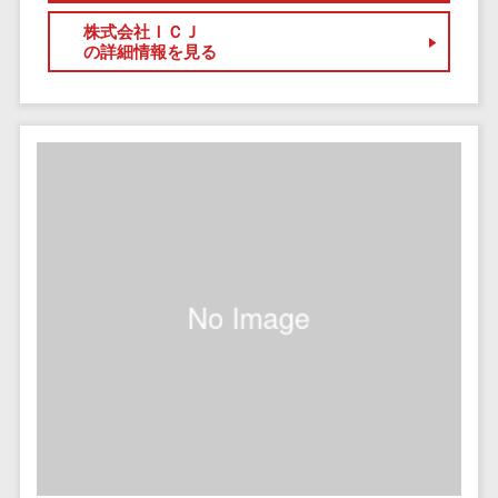
ペネトレーシ
その他業務支援サービス>
ョンテスト
株式会社ＩＣＪ
の詳細情報を見る
標的型攻撃メ
データ分析・活用
ール訓練サービ
音声データ活用>
ス
議事録作成ツール>
認証システム
テキストマイニングツール>
ログ管理シス
テム
VOC分析ツール>
BIツール>
クラウド型セ
ETLツール>
音声合成ツール>
キュリティカメ
ラ
AI翻訳サービス>
メールセキュ
リティ
アノテーションツール>
メール・ファ
データ化サービス>
イル無害化
画像解析・画像検査>
サンドボック
ス
ブロックチェーン
委託先管理サ