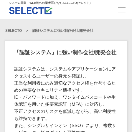
得意業界
ECサイト構築>
ECカートシステム>
システム開発・WEB制作の業者選びならSELECTO(セレクト)
都道府県
SpringFramework>
SpringBoot>
人材>
製造業>
システム開発
北海道>
青森県>
岩手県>
販売管理システム>
言語・スキル
対応業務
システムジ
対応地域
得意分
Laravel>
CakePHP>
工業・インフラ・物流>
コンサル・PM>
宮城県>
秋田県>
山形県>
言語
WEBサイ
ャンル
全国
野・特徴
受注・発注管理システム>
Ruby on Rails>
Node.js>
食品・飲料>
IT・Webサービス>
SELECTO
認証システムに強い制作会社/開発会社
基幹システム(ERP)>
ト制作
Python
全国
販売管理・生
得意業界
福島県>
茨城県>
栃木県>
購買管理システム>
LP制作
産管理
Django>
AngularJS>
React>
Java
都道府県
インテリア・雑貨>
顧客管理システム(CRM)>
群馬県>
埼玉県>
千葉県>
ERP（基幹業
人材
オウンドメ
生産管理システム>
PHP
Vue.js>
NuxtJS>
「認証システム」に強い制作会社/開発会社
ベビー・キッズ>
経理/会計システム>
務システム）
ディア
製造業
北海道
Ruby
東京都>
神奈川県>
新潟県>
工程管理システム>
在庫管理シス
ReactNative>
Flutter>
採用サイト
工業・イン
生活用品・文房具>
青森県
在庫管理システム>
Swift
認証システムは、システムやアプリケーションにア
富山県>
石川県>
福井県>
テム
フラ・物流
企業サイト
原価管理システム>
岩手県
Perl
構築
クセスするユーザーの身元を確認し、
ファッション・アパレル (1785)>
POSシステム>
ECカートシス
食品・飲料
WordPress
山梨県>
長野県>
岐阜県>
AWS構築>
Linux構築>
宮城県
正当な利用者にのみ適切なアクセス権を付与するた
C++
倉庫管理システム>
テム
構築
ペット>
農園・農業>
IT・Webサ
勤怠管理システム>
めの重要なセキュリティ機構です。
秋田県
Go
静岡県>
愛知県>
三重県>
WindowsServer構築>
販売管理シス
需要予測システム>
ービス
ECサイト構
ID・パスワードに加え、ワンタイムパスコードや生
山形県
NPO・官公庁>
Kotlin
生産管理システム>
テム
築
インテリ
体認証を用いた多要素認証（MFA）に対応し、
滋賀県>
京都府>
大阪府>
Azure構築>
Oracle>
WEBサービス
福島県
VBA
受注・発注管
ア・雑貨
イベント・キャンペーン>
不正アクセスのリスクを低減しながら、高い利便性
マッチングシステム>
システム
マッチングシステム>
茨城県
兵庫県>
奈良県>
和歌山県>
パッケージ
iOS
理システム
も維持できます。
開発
ベビー・キ
自動車・バイク>
ポータルサイト(データベース型)>
SAP>
Salesforce>
Access>
栃木県
Android
購買管理シス
予約システム>
会員システム>
また、シングルサインオン（SSO）により、複数サ
ッズ
コンサル・
鳥取県>
島根県>
岡山県>
テム