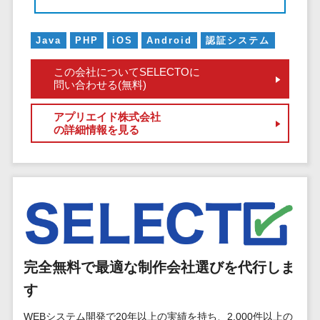
EFOツール
サーバー・ネットワーク監視>
LP作成サービ
Java
PHP
iOS
Android
認証システム
ス
設備監視システム>
この会社についてSELECTOに
広告運用代行
ID管理システム>
問い合わせる(無料)
Webアンケー
システム連携ツール（iPaaS）>
トシステム
アプリエイド株式会社
の詳細情報を見る
Web接客ツー
クラウド接続サービス>
ル
キッティングサービス>
MAツール
動画配信シス
情シスアウトソーシング>
テム
セキュリティ
SNS管理ツー
標的型攻撃メール対策>
ル
LINEマーケテ
完全無料で最適な制作会社選びを代行しま
セキュリティ・脆弱性診断>
ィングツール
す
ペネトレーションテスト>
SEOツール
WEBシステム開発で20年以上の実績を持ち、2,000件以上の