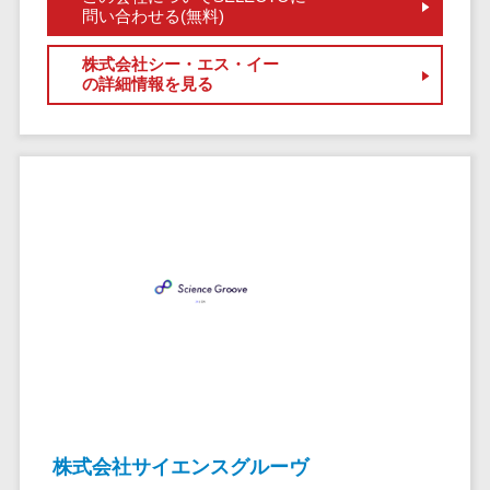
サービス
帳票作成サービス>
問い合わせる(無料)
文書管理シス
物流・流通向け
テム
株式会社シー・エス・イー
車両管理システム>
の詳細情報を見る
Web電話帳
会議効率化ツ
商圏分析ツール>
ール
配送管理システム>
ナレッジ共有
ツール
バース予約システム>
バーチャルオ
運送業務支援システム>
フィスツール
ビジネスチャ
アルコールチェックアプリ>
ット
店舗業務支援システム>
デジタルサイ
ネージソフト
配送ルート最適化>
オンライン校
IT点呼サービス>
正ツール
株式会社サイエンスグルーヴ
グループウェ
医療・介護業界向け