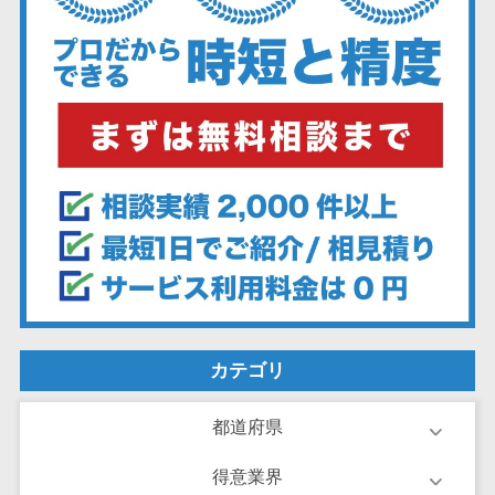
ーション向けサ
ービス
健康診断シス
テム
診療予約シス
テム
歯科向け電子
カルテ
歯科予約シス
テム
リハビリ管理
システム
医薬品在庫管
カテゴリ
理システム
電子薬歴シス
都道府県
テム
得意業界
不動産業界向