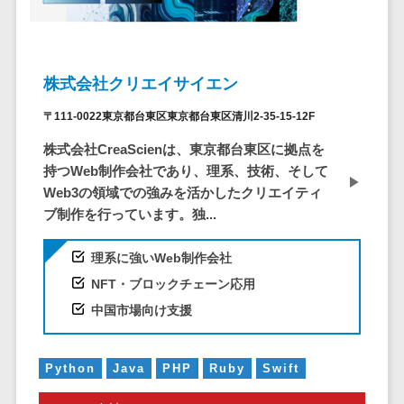
システム
ストラン
PMSシステム
AWS構築
京都府
不動産・マンション>
Indeed運用代行>
SNS運用>
健康管理システム>
ポータルサ
流通・小売
地図・位置情
Linux構築
大阪府
建設・工務店・住宅・リフォーム>
LINE運用代行>
イト(データ
報・GPSシステ
ストレスチェックサービス>
商業施設・
WindowsServer構
兵庫県
ベース型)
ム
テーマパー
ホテル・旅館>
旅行・観光>
築
株式会社クリエイサイエン
YouTube運用代行>
奈良県
シフト管理システム>
会員システ
ク・複合施
店舗システム
Azure構築
和歌山県
スポーツ・アウトドア>
〒111-0022東京都台東区東京都台東区清川2-35-15-12F
WordPress構築・運用>
ム
設
業務可視化ツール>
オーダーエン
Oracle
鳥取県
予約システ
美容室・サ
トリーシステム
株式会社CreaScienは、東京都台東区に拠点を
銀行・地銀・証券>
保険>
コンテンツ制作
給与計算ソフト>
パッケージ
島根県
ム
ロン
持つWeb制作会社であり、理系、技術、そして
映像・動画シ
コンテンツ制作>
ライティング>
SAP
税理士・会計士>
弁護士>
岡山県
スマホアプ
Web3の領域での強みを活かしたクリエイティ
エステ・ネ
給与前払いサービス>
ステム
編集・校正>
インタビュー>
Salesforce
リ開発
ブ制作を行っています。独...
広島県
イル
シミュレーシ
社労士>
行政書士>
給与計算アウトソーシング>
Access
データベー
山口県
化粧品
ョンシステム
コピーライティング・ネーミング>
大学・高校・専門学校>
理系に強いWeb制作会社
ス構築
HubSpot
年末調整アウトソーシング>
徳島県
ブライダル
オークション
写真撮影>
映像制作>
NFT・ブロックチェーン応用
AWSサーバ
kintone
システム
香川県
学習塾・予備校>
病院
福利厚生アウトソーシング>
ー構築
中国市場向け支援
OBIC製品
グラフィックデザイン(2D・3D)>
愛媛県
人事（労務管
クリニック
保育園・幼稚園>
Azureサー
フリーランス管理システム>
理）
高知県
歯科医院
アニメーション>
イラスト>
バー構築
葬儀・墓石・仏壇>
お寺・神社>
勤怠管理シス
福岡県
Python
Java
PHP
Ruby
Swift
整体・整骨
社宅管理サービス>
Linuxサー
テム
ロゴ制作>
院
佐賀県
ゲーム・アニメ・おもちゃ>
バー構築