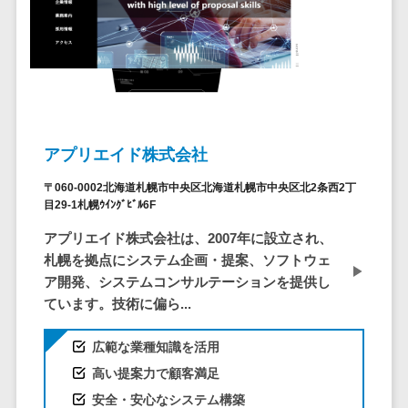
ステム
電子証明書サービス
デジタル資産
電子証明書サービス>
管理システム
データセンター>
クラウド基盤>
商品情報管理
システム
クローニングツール>
チケット管理
アプリエイド株式会社
データセンター監視自動化>
システム
〒060-0002北海道札幌市中央区北海道札幌市中央区北2条西2丁
SNSキャンペ
クラウドバックアップ>
目29-1札幌ｳｲﾝｸﾞﾋﾞﾙ6F
ーンツール
デスクトップ仮想化>
アプリエイド株式会社は、2007年に設立され、
予約管理シス
札幌を拠点にシステム企画・提案、ソフトウェ
テム
IoT空調制御>
ア開発、システムコンサルテーションを提供し
広告効果測定
IoTプラットフォーム>
ています。技術に偏ら...
ツール
リード獲得ツ
IT資産管理ツール>
広範な業種知識を活用
ール
SaaS管理ツール>
高い提案力で顧客満足
DM発送サービ
安全・安心なシステム構築
ス
モバイルデバイス管理>