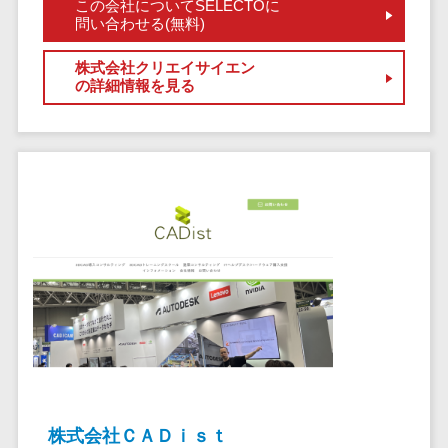
健康管理IoTサービス>
この会社についてSELECTOに
労務管理シス
介護・福
長崎県
デジタルカタログ・電子書籍>
問い合わせる(無料)
ネットワー
テム
芸能・アーティスト・音楽>
祉・老人ホ
外国人就労システム>
熊本県
ク構築・保
コンサルティング
人事管理シス
ーム
株式会社クリエイサイエン
特徴・強み
大分県
守・運用
産業保健サービス>
Web戦略/企画>
テム
の詳細情報を見る
製薬
Pマーク取得>
宮崎県
情シス・社
年末調整シス
マイナンバー>
動物病院
ブランディング>
内IT支援
鹿児島県
英語での応対可能>
テム
不動産・マ
AWS
人事（採用・評価・教育）
プロモーション>
沖縄県
健康管理シス
ンション
アワード表彰歴あり>
(Amazon
タレントマネジメントシステム>
テム
対応地域
EC・ネットショップ戦略>
建設・工務
Web
全国対応可>
創業10年以上>
ストレスチェ
人事評価システム>
店・住宅・
Services)
SEO対策>
ックサービス
国外
リフォーム
スタッフ数20人以上>
運用代行
採用管理システム>
シフト管理シ
EFO(入力フォーム最適化)>
ホテル・旅
スタッフ数50人以上>
ステム
eラーニング（システム）>
館
リスティン
コンバージョン率改善>
SNS>
業務可視化ツ
アジャイル開発>
UI/UXに強い>
旅行・観光
グ広告運用
eラーニング（コンテンツ）>
ール
事業戦略>
代行
スポーツ・
保守/運用も対応>
給与計算ソフ
DX人材研修サービス>
アウトドア
求人広告運
マーケティング
ト
要件定義から対応>
用代行
銀行・地
リファレンスチェックサービス>
Webマーケティング>
給与前払いサ
株式会社ＣＡＤｉｓｔ
銀・証券
Indeed運用
レベニューシェア可能>