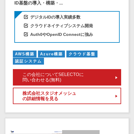
ID基盤の導入・構築・...
DM発送サービス>
EFOツール>
テム
法務・総務
LP作成サービス>
デジタルIDの導入実績多数
電子契約シス
クラウドネイティブシステム開発
広告運用代行>
テム
Auth0やOpenID Connectに強み
契約書レビュ
Webアンケートシステム>
ーシステム
Web接客ツール>
MAツール>
AWS構築
Azure構築
クラウド基盤
契約書管理シ
認証システム
ステム
動画配信システム>
反社チェック
この会社についてSELECTOに
SNS管理ツール>
ツール
問い合わせる(無料)
受付システム
LINEマーケティングツール>
株式会社スタジオメッシュ
座席管理シス
の詳細情報を見る
SEOツール>
MEOツール>
テム
イベント管理システム>
入退室管理シ
ステム
カスタマーサポート
CO2排出量管
コールセンターCRM>
理システム