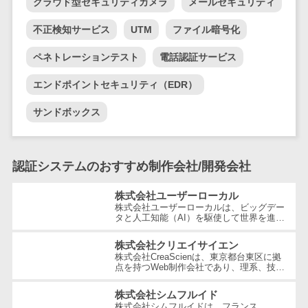
クラウド型セキュリティカメラ
メールセキュリティ
テム
RPAツール
不正検知サービス
UTM
ファイル暗号化
帳票作成サー
ペネトレーションテスト
電話認証サービス
ビス
物流・流通向
エンドポイントセキュリティ（EDR）
け
サンドボックス
車両管理シス
テム
商圏分析ツー
認証システムのおすすめ制作会社/開発会社
ル
配送管理シス
株式会社ユーザーローカル
テム
株式会社ユーザーローカルは、ビッグデー
タと人工知能（AI）を駆使して世界を進化
バース予約シ
させることを経営理念とする、日本を代表
する技術ベンチャー企業です。国内...
ステム
株式会社クリエイサイエン
株式会社CreaScienは、東京都台東区に拠
運送業務支援
点を持つWeb制作会社であり、理系、技
システム
術、そしてWeb3の領域での強みを活かし
たクリエイティブ制作を行っています。
株式会社シムフルイド
アルコールチ
独...
株式会社シムフルイドは、フランス