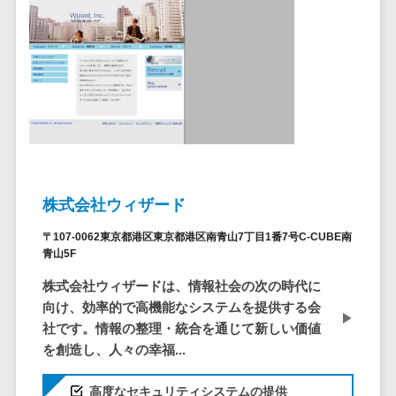
自動音声応答システム(IVR)>
株主総会ツー
ル
AI自動電話応答>
ISMS管理ツー
コールセンター音声認識>
ル
リーガルリサ
カスタマーサクセスツール>
ーチサービス
ITサービスマネジメントツール>
安否確認サー
ビス
問い合わせ管理システム>
株式会社ウィザード
クラウドPBX
遠隔サポートツール>
オンラインア
〒107-0062東京都港区東京都港区南青山7丁目1番7号C-CUBE南
青山5F
シスタント
コールセンター代行サービス>
会議室予約シ
株式会社ウィザードは、情報社会の次の時代に
通話録音・解析システム>
ステム
向け、効率的で高機能なシステムを提供する会
社です。情報の整理・統合を通じて新しい価値
販売管理シス
チャットボット>
FAQシステム>
を創造し、人々の幸福...
テム
コミュニケーション
SFAツール
オンラインストレージ（ファイル
高度なセキュリティシステムの提供