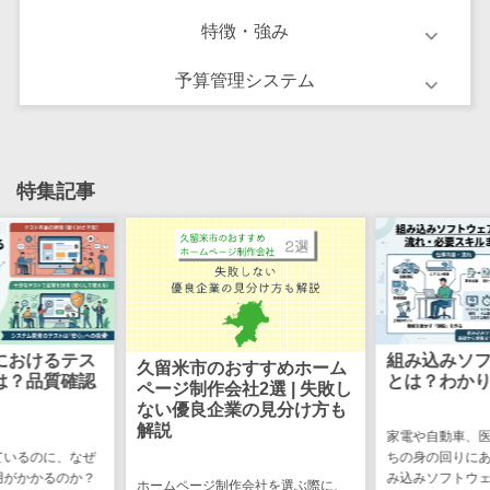
け
特徴・強み
不動産管理サ
ービス
予算管理システム
不動産業務支
援サービス
不動産ホーム
ページ制作
特集記事
不動産オーナ
ーアプリ
入居者管理ア
プリ
用地管理シス
テム
組み込みソフトウェア開発
システム開
すすめホーム
とは？わかりやすく解説
業界・業種特
準委任契約
2選 | 失敗し
敗しない選
の見分け方も
化型
家電や自動車、医療機器など、私た
保険代理店シ
ちの身の回りにある製品の多くは組
システム開発を
ステム
み込みソフトウェアによって動い
負契約」と「準
会社を選ぶ際に、