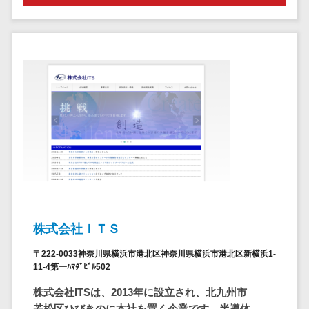
請求代行サービス>
20人以上
チェックサービ
送金サービス>
Web戦略/企
スタッフ数
ス
画
50人以上
従業員満足度
税務申告システム>
ブランディ
アジャイル
調査・人材定着
法務・総務
ング
開発
化ツール
電子契約システム>
プロモーシ
UI/UXに強
1on1ツール
ョン
い
適性検査サー
契約書レビューシステム>
EC・ネット
保守/運用も
ビス
契約書管理システム>
ショップ戦
対応
Web面接シス
略
要件定義か
テム
反社チェックツール>
SEO対策
ら対応
エンゲージメ
受付システム>
EFO(入力フ
レベニュー
ントツール
株式会社ＩＴＳ
ォーム最適
シェア可能
座席管理システム>
ダイレクトリ
化)
クルーティング
予算管理
〒222-0033神奈川県横浜市港北区神奈川県横浜市港北区新横浜1-
入退室管理システム>
コンバージ
サービス
システム
11-4第一ﾊﾏﾀﾞﾋﾞﾙ502
ョン率改善
採用代行サー
CO2排出量管理システム>
株式会社ITSは、2013年に設立され、北九州市
SNS
～100万円
ビス
若松区ひびきのに本社を置く企業です。半導体