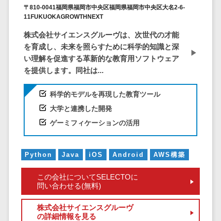
ア
電子カルテ>
障害福祉ソフト>
〒810-0041福岡県福岡市中央区福岡県福岡市中央区大名2-6-
社内SNS
11FUKUOKAGROWTHNEXT
介護ソフト>
Web会議シス
株式会社サイエンスグルーヴは、次世代の才能
オンライン診療システム>
テム
を育成し、未来を照らすために科学的知識と深
プロジェクト
い理解を促進する革新的な教育用ソフトウェア
オンコール代行サービス>
管理ツール
を提供します。同社は...
訪問看護ステーション向けサービ
電子証明書サ
ス>
ービス
科学的モデルを再現した教育ツール
電子証明書サ
大学と連携した開発
健康診断システム>
ービス
ゲーミフィケーションの活用
診療予約システム>
データセンタ
ー
歯科向け電子カルテ>
Python
Java
iOS
Android
AWS構築
クラウド基盤
歯科予約システム>
クローニング
この会社についてSELECTOに
ツール
問い合わせる(無料)
リハビリ管理システム>
データセンタ
医薬品在庫管理システム>
株式会社サイエンスグルーヴ
ー監視自動化
の詳細情報を見る