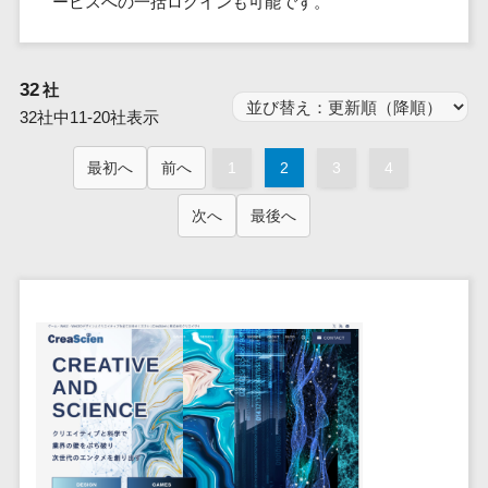
ービスへの一括ログインも可能です。
群馬県
PM
家電・電子機器>
フレームワーク
会員システム>
予約システム>
生活用品・
HubSpot>
kintone>
PMSシステム>
広島県>
山口県>
徳島県>
生産管理シス
埼玉県
文房具
基幹システ
飲食店・レストラン>
スマホアプリ開発>
OBIC製品>
テム
地図・位置情報・GPSシステム>
SpringFramework
千葉県
ム(ERP)
ファッショ
香川県>
愛媛県>
高知県>
32
工程管理シス
社
流通・小売>
SpringBoot
ン・アパレ
データベース構築>
東京都
顧客管理シ
店舗システム>
福岡県>
佐賀県>
長崎県>
テム
32社中11-20社表示
ル (1785)
ステム
Laravel
神奈川県
商業施設・テーマパーク・複合施
AWSサーバー構築>
オーダーエントリーシステム>
原価管理シス
(CRM)
ペット
熊本県>
大分県>
宮崎県>
CakePHP
新潟県
設>
最初へ
前へ
1
2
3
4
テム
経理/会計シ
Azureサーバー構築>
農園・農業
Ruby on Rails
映像・動画システム>
富山県
鹿児島県>
沖縄県>
倉庫管理シス
美容室・サロン>
ステム
NPO・官公
次へ
最後へ
Node.js
石川県
Linuxサーバー構築>
テム
シミュレーションシステム>
在庫管理シ
対応地域
庁
エステ・ネイル>
化粧品>
Django
福井県
需要予測シス
ステム
ネットワーク構築・保守・運用>
国外>
イベント・
オークションシステム>
AngularJS
山梨県
テム
ブライダル>
病院>
POSシステ
キャンペー
情シス・社内IT支援>
React
長野県
人事（労務管理）
ム
WEBサービ
ン
クリニック>
歯科医院>
勤怠管理システム>
Vue.js
岐阜県
ス
AWS (Amazon Web Services)>
勤怠管理シ
自動車・バ
NuxtJS
整体・整骨院>
静岡県
マッチングシ
ステム
イク
労務管理システム>
運用代行
ステム
ReactNative
愛知県
生産管理シ
家電・電子
介護・福祉・老人ホーム>
製薬>
リスティング広告運用代行>
人事管理システム>
予約システム
ステム
Flutter
三重県
機器
動物病院 >
求人広告運用代行>
会員システム
マッチング
滋賀県
飲食店・レ
年末調整システム>
構築