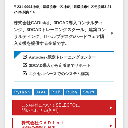
ービス
従業員満足度調査・人材定着化ツ
インフルエンサーマーケティング>
代行
保険
〒231-0004神奈川県横浜市中区神奈川県横浜市中区元浜町3-21-
ール>
給与計算アウ
予算管理システム
SNS運用
2ﾍﾘｵｽ関内ﾋﾞﾙ
税理士・会
コンテンツマーケティング>
トソーシング
～100万円以下>
101～200万円>
計士
1on1ツール>
LINE運用代
株式会社CADistは、3DCAD導入コンサルティ
年末調整アウ
SNSマーケティング>
行
弁護士
201～300万円>
301～500万円>
ング、3DCADトレーニングスクール、建築コン
トソーシング
適性検査サービス>
YouTube運
社労士
動画マーケティング>
サルティング、ITヘルプデスク/ハードウェア購
福利厚生アウ
501～1000万円>
用代行
Web面接システム>
入支援を提供する企業です...
行政書士
トソーシング
ゲーム
WordPress
1000～1500万円>
大学・高
エンゲージメントツール>
ソーシャルゲーム>
フリーランス
Autodesk認定トレーニングセンター
構築・運用
校・専門学
管理システム
1500～5000万円>
ダイレクトリクルーティングサー
コンシューマーゲーム>
3DCAD導入から定着までサポート
校
コンテン
社宅管理サー
ビス>
ツ制作
5001～10000万円>
エクセルベースでのシステム構築
学習塾・予
ビス
その他
コンテンツ
備校
採用代行サービス>
Web3.0>
AI>
AR/VR>
IoT>
健康管理IoTサ
10000万円以上>
制作
保育園・幼
ービス
Python
Java
PHP
Ruby
Swift
経理・会計・財務
補助金・助成金サポート>
ライティン
稚園
外国人就労シ
経費精算システム>
グ
葬儀・墓
この会社についてSELECTOに
ステム
問い合わせる(無料)
編集・校正
石・仏壇
Web請求書システム>
産業保健サー
インタビュ
お寺・神社
ビス
株式会社ＣＡＤｉｓｔ
帳票発行サービス>
ー
ゲーム・ア
の詳細情報を見る