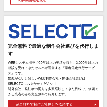
マイナンバー
コピーライ
ニメ・おも
請求書受領サービス>
人事（採用・
ティング・
ちゃ
評価・教育）
電子帳簿保存サービス>
ネーミング
芸能・アー
写真撮影
ティスト・
予算管理システム>
会計ソフト>
タレントマネ
音楽
映像制作
ジメントシステ
会計システム>
特徴・強
グラフィッ
ム
み
出張管理システム>
クデザイン
人事評価シス
完全無料で最適な制作会社選びを代行しま
(2D・3D)
Pマーク取
テム
ファクタリングサービス>
す
得
アニメーシ
採用管理シス
ョン
債権管理システム>
英語での応
テム
WEBシステム開発で20年以上の実績を持ち、2,000件以上の
対可能
イラスト
相談を受けてきたセルバが運営する『業者選定代行サービ
eラーニング
債務管理システム>
ス』です。
アワード表
ロゴ制作
（システム）
知識がないと難しいWEB制作会社・開発会社選びは
彰歴あり
固定資産管理システム>
デジタルカ
eラーニング
SELECTOにおまかせください！
全国対応可
タログ・電
（コンテンツ）
開発会社、発注者の両方を多数経験してきた目線で、信頼で
経理アウトソーシング>
子書籍
創業10年以
きる業者のみを完全無料で紹介します。
DX人材研修サ
振込代行サービス>
上
コンサル
ービス
完全無料で制作会社探しを依頼する
スタッフ数
ティング
リファレンス