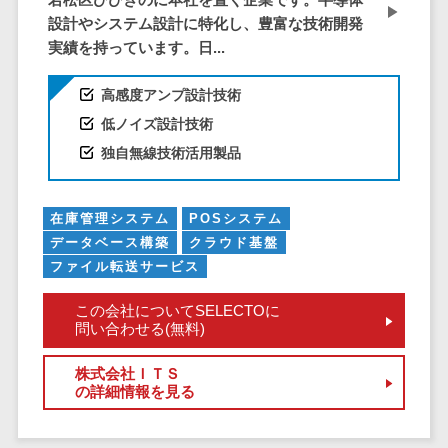
株主総会ツール>
以下
事業戦略
経理・会計・
設計やシステム設計に特化し、豊富な技術開発
101～200万
ISMS管理ツール>
財務
実績を持っています。日...
マーケテ
円
ィング
経費精算シス
リーガルリサーチサービス>
201～300万
高感度アンプ設計技術
テム
Webマーケ
円
ティング
安否確認サービス>
低ノイズ設計技術
Web請求書シ
301～500万
ステム
インフルエ
独自無線技術活用製品
クラウドPBX>
円
ンサーマー
帳票発行サー
ケティング
501～1000
ビス
オンラインアシスタント>
在庫管理システム
POSシステム
万円
コンテンツ
請求書受領サ
会議室予約システム>
データベース構築
クラウド基盤
マーケティ
1000～
ービス
ファイル転送サービス
ング
1500万円
販売管理システム
電子帳簿保存
SNSマーケ
SFAツール>
CRMツール>
1500～
サービス
この会社についてSELECTOに
ティング
5000万円
問い合わせる(無料)
予算管理シス
セールスDX（SFA/MA）>
動画マーケ
5001～
テム
株式会社ＩＴＳ
ティング
10000万円
遠隔接客ツール>
会計ソフト
の詳細情報を見る
10000万円
ゲーム
会計システム
オンライン商談ツール>
以上
ソーシャル
出張管理シス