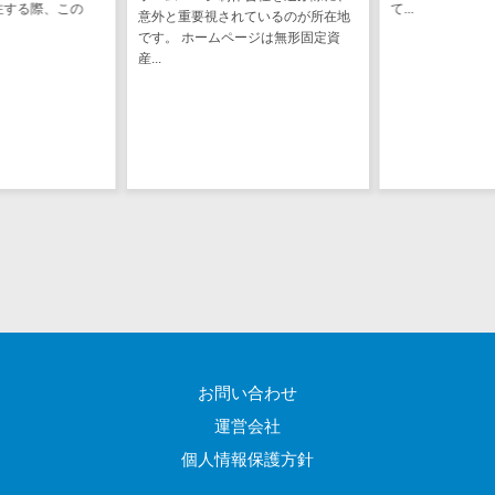
て...
図面検索シス
理解しておくこ
ているのが所在地
テム
ち...
ジは無形固定資
施工管理アプ
リ
報告書作成ツ
ール
フィールド業
務支援サービス
モバイルオー
ダーシステム
ホテル管理シ
ステム
HACCP管理ア
プリ
お問い合わせ
人材紹介シス
運営会社
テム
個人情報保護方針
人材派遣管理