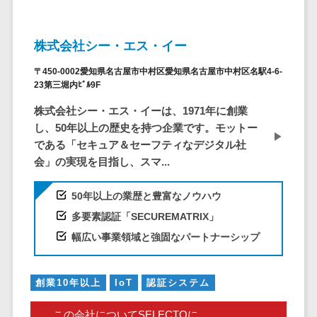
問い合わせ管
電話認証サービス>
DLPツール>
理システム
UTM>
不正検知サービス>
遠隔サポート
株式会社シー・エス・イー
ツール
業務全般
〒450-0002愛知県名古屋市中村区愛知県名古屋市中村区名駅4-6-
業務標準化ツール>
コールセンタ
23第三堀内ﾋﾞﾙ9F
ー代行サービス
FAX配信システム>
株式会社シー・エス・イーは、1971年に創業
通話録音・解
し、50年以上の歴史を持つ企業です。モットー
析システム
FAX受信サービス>
である「セキュア＆セーフティなデジタル社
チャットボッ
帳票配信サービス>
会」の実現を目指し、スマ...
ト
BPMツール>
FAQシステム
50年以上の業歴と豊富なノウハウ
コミュニケー
ChatGPTサービス>
多要素認証「SECUREMATRIX」
ション
幅広い事業領域と強固なパートナーシップ
ワークフローシステム>
オンラインス
トレージ（ファ
マニュアル作成ツール>
イル共有）
創業10年以上
IoT
認証システム
物品管理システム>
RPAツール>
ファイル転送
この会社についてSELECTOに