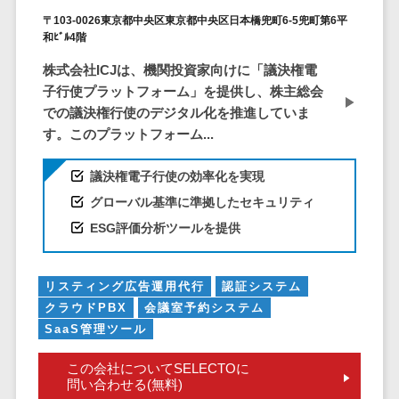
ID管理システ
〒103-0026東京都中央区東京都中央区日本橋兜町6-5兜町第6平
ム
フィールド業務支援サービス>
和ﾋﾞﾙ4階
システム連携
モバイルオーダーシステム>
株式会社ICJは、機関投資家向けに「議決権電
ツール
子行使プラットフォーム」を提供し、株主総会
（iPaaS）
ホテル管理システム>
での議決権行使のデジタル化を推進していま
クラウド接続
す。このプラットフォーム...
HACCP管理アプリ>
サービス
キッティング
人材紹介システム>
議決権電子行使の効率化を実現
サービス
グローバル基準に準拠したセキュリティ
人材派遣管理システム>
情シスアウト
ESG評価分析ツールを提供
ソーシング
園務支援システム>
セキュリティ
校務支援システム>
リスティング広告運用代行
認証システム
クラウドPBX
会議室予約システム
標的型攻撃メ
Web出願システム>
SaaS管理ツール
ール対策
バーチャル試着システム>
セキュリテ
この会社についてSELECTOに
ィ・脆弱性診断
農業支援システム>
問い合わせる(無料)