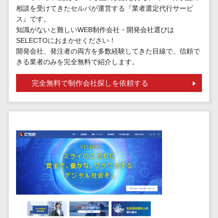
標的型攻撃メール訓練サービス>
MEOツール
相談を受けてきたセルバが運営する『業者選定代行サービ
イベント管理
ス』です。
認証システム>
システム
知識がないと難しいWEB制作会社・開発会社選びは
ログ管理システム>
SELECTOにおまかせください！
カスタマーサ
開発会社、発注者の両方を多数経験してきた目線で、信頼で
ポート
クラウド型セキュリティカメラ>
きる業者のみを完全無料で紹介します。
コールセンタ
メールセキュリティ>
ーCRM
完全無料で制作会社探しを依頼する
自動音声応答
メール・ファイル無害化>
システム(IVR)
サンドボックス>
AI自動電話応
答
委託先管理サービス>
WAF>
コールセンタ
URLフィルタリング>
ー音声認識
カスタマーサ
エンドポイントセキュリティ
クセスツール
（EDR）>
ITサービスマネ
CASB>
ファイル暗号化>
ジメントツール