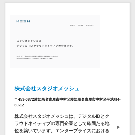
セールスイネーブルメントツール>
ゲーム
テム
コンシュー
ファクタリン
名刺管理サービス>
マーゲーム
グサービス
インサイドセールス代行サービス>
その他
債権管理シス
Web3.0
テム
マーケティング
AI
メール配信システム>
債務管理シス
テム
AR/VR
デジタル資産管理システム>
固定資産管理
IoT
システム
商品情報管理システム>
補助金・助
経理アウトソ
成金サポー
チケット管理システム>
ーシング
ト
株式会社スタジオメッシュ
SNSキャンペーンツール>
振込代行サー
〒453-0872愛知県名古屋市中村区愛知県名古屋市中村区平池町4-
ビス
予約管理システム>
60-12
請求代行サー
株式会社スタジオメッシュは、デジタルIDとク
広告効果測定ツール>
ビス
ラウドネイティブの専門企業として確固たる地
送金サービス
リード獲得ツール>
位を築いています。エンタープライズにおける
税務申告シス