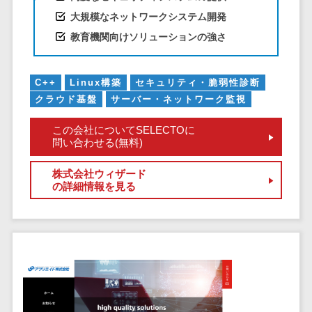
CRMツール
共有）>
大規模なネットワークシステム開発
セールス
ファイル転送サービス>
教育機関向けソリューションの強さ
DX（SFA/MA）
遠隔接客ツー
文書管理システム>
Web電話帳>
ル
C++
Linux構築
セキュリティ・脆弱性診断
会議効率化ツール>
オンライン商
クラウド基盤
サーバー・ネットワーク監視
談ツール
ナレッジ共有ツール>
この会社についてSELECTOに
セールスイネ
問い合わせる(無料)
バーチャルオフィスツール>
ーブルメントツ
ール
ビジネスチャット>
株式会社ウィザード
名刺管理サー
の詳細情報を見る
デジタルサイネージソフト>
ビス
インサイドセ
オンライン校正ツール>
ールス代行サー
グループウェア>
社内SNS>
ビス
マーケティン
Web会議システム>
グ
プロジェクト管理ツール>
メール配信シ