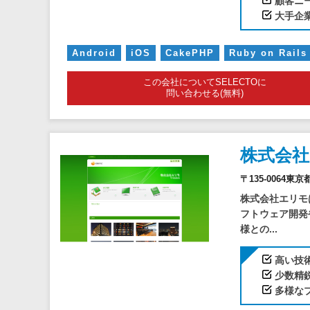
顧客ニ
大手企
Android
iOS
CakePHP
Ruby on Rails
この会社についてSELECTOに
問い合わせる(無料)
株式会
〒135-0064
株式会社エリモ
フトウェア開発
様との...
高い技
少数精
多様な