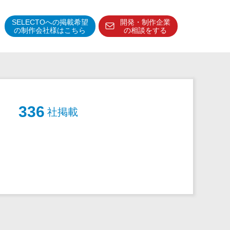
SELECTOへの掲載希望
開発・制作企業
の制作会社様はこちら
の相談をする
得意分野・特徴
得意業界
特徴・強み
336
社掲載
予算管理システム