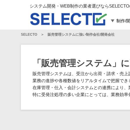
システム開発・WEB制作の業者選びならSELECTO
制作/
SELECTO
販売管理システムに強い制作会社/開発会社
言語・スキル
対応業務
言語
WEBサイト制作
フレームワーク
システム開発
「販売管理システム」に
構築
運用代行
販売管理システムは、受注から出荷・請求・売上
パッケージ
コンテンツ制作
業務の進捗や各種数値をリアルタイムで把握でき
コンサルティング
在庫管理・仕入・会計システムとの連携により、
マーケティング
特に受発注処理の多い企業にとっては、業務効率
ゲーム
その他