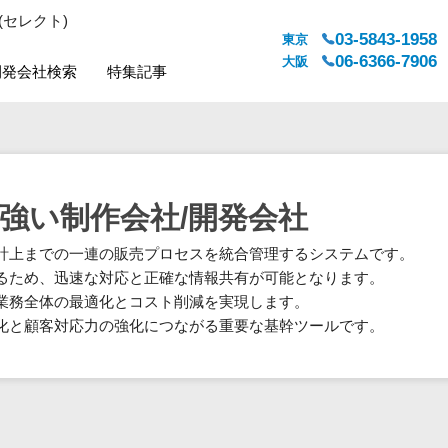
(セレクト)
03-5843-1958
東京
06-6366-7906
大阪
開発会社検索
特集記事
システムジャンル
対応地域
販売管理・生産管理
全国
WEBサービス
都道府県
強い制作会社/開発会社
人事（労務管理）
対応地域
計上までの一連の販売プロセスを統合管理するシステムです。
人事（採用・評価・教育）
るため、迅速な対応と正確な情報共有が可能となります。
経理・会計・財務
業務全体の最適化とコスト削減を実現します。
法務・総務
化と顧客対応力の強化につながる重要な基幹ツールです。
販売管理システム
マーケティング
カスタマーサポート
コミュニケーション