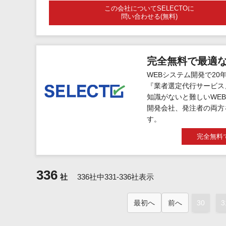
この会社についてSELECTOに
問い合わせる(無料)
完全無料で最適
WEBシステム開発で20
『業者選定代行サービス
知識がないと難しいWEB
開発会社、発注者の両方
す。
完全無料
336
社
336社中331-336社表示
最初へ
前へ
30
3