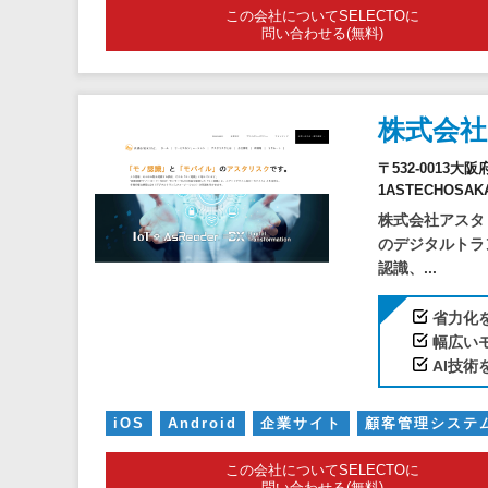
この会社についてSELECTOに
問い合わせる(無料)
株式会
〒532-0013
1ASTECHOSAKA
株式会社アスタ
のデジタルトラ
認識、...
省力化
幅広い
AI技
iOS
Android
企業サイト
顧客管理システム
この会社についてSELECTOに
問い合わせる(無料)