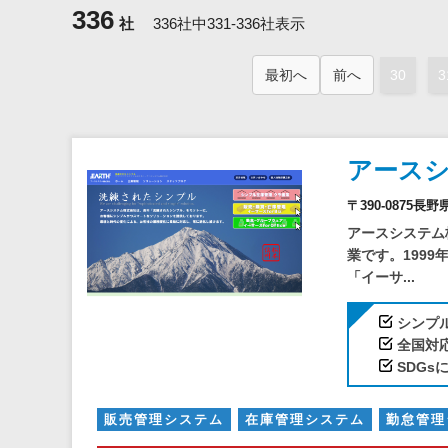
336
社
336社中331-336社表示
最初へ
前へ
30
3
アース
〒390-0875長
アースシステム
業です。199
「イーサ...
シンプ
全国対
SDGs
販売管理システム
在庫管理システム
勤怠管理