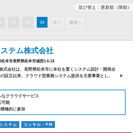
電子証明書サービス
セキュリティ
業務全般
1
32
33
34
次へ
最後へ
物流・流通向け
医療・介護業界向け
不動産業界向け
システム株式会社
業界・業種特化型
野県松本市長野県松本市城西1-6-18
データ分析・活用
株式会社は、長野県松本市に本社を置くシステム設計・開発企
ブロックチェーン
9年の設立以来、クラウド型業務システム提供を主要事業とし、
官公庁・自治体向け
ルなクラウドサービス
応可能
に積極的に参加
システム
コンサル・PM