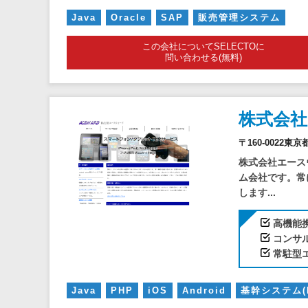
Java
Oracle
SAP
販売管理システム
この会社についてSELECTOに
問い合わせる(無料)
株式会
〒160-0022東
株式会社エース
ム会社です。常
します...
高機能
コンサ
常駐型
Java
PHP
iOS
Android
基幹システム(