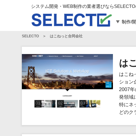
システム開発・WEB制作の業者選びならSELECTO
制作/
SELECTO
はこねっと合同会社
言語・スキル
対応業務
言語
WEBサイト制作
フレームワーク
システム開発
は
構築
運用代行
はこね
パッケージ
コンテンツ制作
ション
コンサルティング
200
マーケティング
発領域
ゲーム
特にネ
どのク
その他