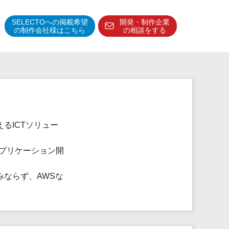
SELECTOへの掲載希望
開発・制作企業
の制作会社様はこちら
の相談をする
得意分野・特徴
得意業界
特徴・強み
予算管理システム
るICTソリュー
アプリケーション開
。
ならず、AWSな