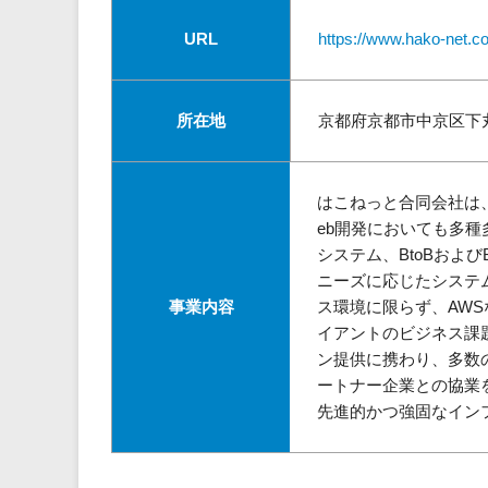
URL
https://www.hako-net.co
所在地
京都府京都市中京区下丸屋町
はこねっと合同会社は
eb開発においても多
システム、BtoBおよ
ニーズに応じたシステ
事業内容
ス環境に限らず、AW
イアントのビジネス課
ン提供に携わり、多数
ートナー企業との協業
先進的かつ強固なイン