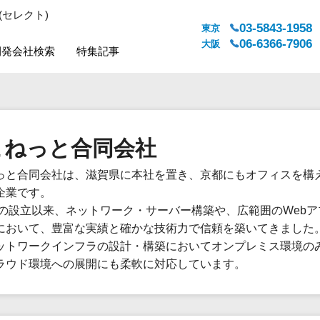
(セレクト)
03-5843-1958
東京
06-6366-7906
大阪
開発会社検索
特集記事
システムジャンル
対応地域
販売管理・生産管理
全国
こねっと合同会社
WEBサービス
都道府県
人事（労務管理）
対応地域
っと合同会社は、滋賀県に本社を置き、京都にもオフィスを構え
人事（採用・評価・教育）
企業です。
経理・会計・財務
7年の設立以来、ネットワーク・サーバー構築や、広範囲のWeb
法務・総務
において、豊富な実績と確かな技術力で信頼を築いてきました
販売管理システム
ットワークインフラの設計・構築においてオンプレミス環境のみ
ラウド環境への展開にも柔軟に対応しています。
マーケティング
カスタマーサポート
コミュニケーション