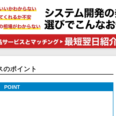
電子証明書サービス
セキュリティ
業務全般
物流・流通向け
医療・介護業界向け
不動産業界向け
業界・業種特化型
データ分析・活用
ブロックチェーン
スのポイント
官公庁・自治体向け
POINT