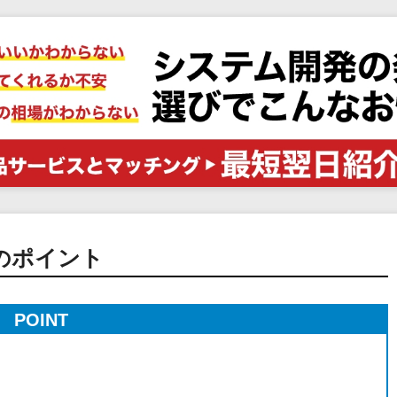
電子証明書サービス
セキュリティ
業務全般
物流・流通向け
医療・介護業界向け
不動産業界向け
業界・業種特化型
データ分析・活用
ブロックチェーン
官公庁・自治体向け
のポイント
POINT