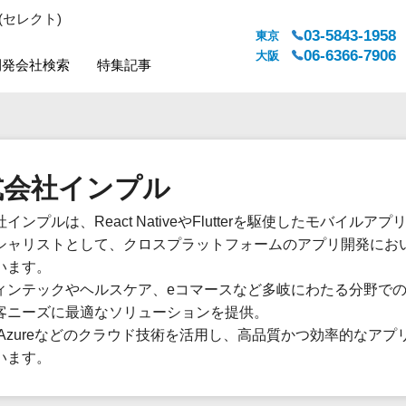
(セレクト)
03-5843-1958
東京
06-6366-7906
大阪
開発会社検索
特集記事
システムジャンル
対応地域
販売管理・生産管理
全国
式会社インプル
WEBサービス
都道府県
人事（労務管理）
対応地域
インプルは、React NativeやFlutterを駆使したモバイルア
人事（採用・評価・教育）
シャリストとして、クロスプラットフォームのアプリ開発にお
経理・会計・財務
います。
法務・総務
ィンテックやヘルスケア、eコマースなど多岐にわたる分野で
販売管理システム
客ニーズに最適なソリューションを提供。
やAzureなどのクラウド技術を活用し、高品質かつ効率的なアプ
マーケティング
います。
カスタマーサポート
コミュニケーション