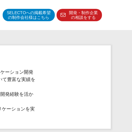
SELECTOへの掲載希望
開発・制作企業
の制作会社様はこちら
の相談をする
得意分野・特徴
得意業界
特徴・強み
予算管理システム
プリケーション開発
いて豊富な実績を
の開発経験を活か
リケーションを実