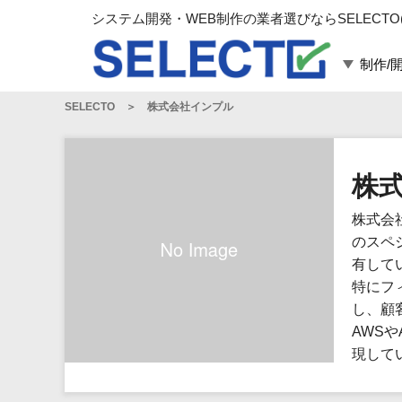
システム開発・WEB制作の業者選びならSELECTO
制作/
SELECTO
株式会社インプル
言語・スキル
対応業務
言語
WEBサイト制作
フレームワーク
システム開発
株
構築
運用代行
株式会社
パッケージ
コンテンツ制作
のスペ
コンサルティング
有して
マーケティング
特にフ
ゲーム
し、顧
AWS
その他
現して