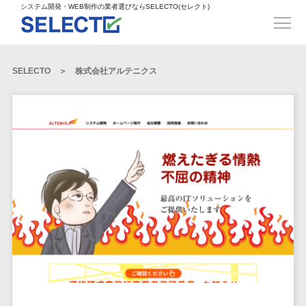
得意業界
ECサイト構築>
ECカートシステム>
システム開発・WEB制作の業者選びならSELECTO(セレクト)
都道府県
SpringFramework>
SpringBoot>
人材>
製造業>
システム開発
北海道>
青森県>
岩手県>
販売管理システム>
言語・スキル
対応業務
システムジ
対応地域
得意分
Laravel>
CakePHP>
工業・インフラ・物流>
コンサル・PM>
宮城県>
秋田県>
山形県>
言語
WEBサイ
ャンル
全国
野・特徴
受注・発注管理システム>
Ruby on Rails>
Node.js>
食品・飲料>
IT・Webサービス>
SELECTO
株式会社アルテニクス
基幹システム(ERP)>
ト制作
Python
全国
販売管理・生
得意業界
福島県>
茨城県>
栃木県>
購買管理システム>
LP制作
産管理
Django>
AngularJS>
React>
Java
都道府県
インテリア・雑貨>
顧客管理システム(CRM)>
群馬県>
埼玉県>
千葉県>
ERP（基幹業
人材
オウンドメ
生産管理システム>
PHP
Vue.js>
NuxtJS>
ベビー・キッズ>
経理/会計システム>
務システム）
ディア
製造業
北海道
Ruby
東京都>
神奈川県>
新潟県>
工程管理システム>
在庫管理シス
ReactNative>
Flutter>
採用サイト
工業・イン
生活用品・文房具>
青森県
在庫管理システム>
Swift
富山県>
石川県>
福井県>
テム
フラ・物流
企業サイト
原価管理システム>
岩手県
Perl
構築
ファッション・アパレル (1785)>
POSシステム>
ECカートシス
食品・飲料
WordPress
山梨県>
長野県>
岐阜県>
AWS構築>
Linux構築>
宮城県
C++
倉庫管理システム>
テム
構築
ペット>
農園・農業>
IT・Webサ
勤怠管理システム>
秋田県
Go
静岡県>
愛知県>
三重県>
WindowsServer構築>
販売管理シス
需要予測システム>
ービス
ECサイト構
山形県
NPO・官公庁>
Kotlin
生産管理システム>
テム
築
インテリ
滋賀県>
京都府>
大阪府>
Azure構築>
Oracle>
WEBサービス
福島県
VBA
受注・発注管
ア・雑貨
イベント・キャンペーン>
マッチングシステム>
システム
マッチングシステム>
茨城県
兵庫県>
奈良県>
和歌山県>
パッケージ
iOS
理システム
開発
ベビー・キ
自動車・バイク>
ポータルサイト(データベース型)>
SAP>
Salesforce>
Access>
栃木県
Android
購買管理シス
予約システム>
会員システム>
ッズ
コンサル・
鳥取県>
島根県>
岡山県>
テム