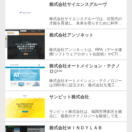
株式会社サイエンスグルーヴ
自動音声応答システム(IVR)>
株主総会ツー
ル
AI自動電話応答>
株式会社サイエンスグルーヴは、次世代の
ISMS管理ツー
才能を育成し、未来を照らすために科学的
知識と深い理解を促進する革新的な教育用
コールセンター音声認識>
ル
ソフトウェアを提供します。同社は...
株式会社アンソネット
リーガルリサ
カスタマーサクセスツール>
ーチサービス
株式会社アンソネットは、RPA（データ連
ITサービスマネジメントツール>
安否確認サー
携/ソフトウェアロボット化技術）やCTIシ
ステムによる電話業務の効率化を中心に事
ビス
業を展開しています。同社は弥生認定...
問い合わせ管理システム>
株式会社オートメイション・テクノ
クラウドPBX
ロジー
遠隔サポートツール>
オンラインア
株式会社オートメイション・テクノロジー
シスタント
は1991年に設立され、株式会社九電工の
コールセンター代行サービス>
100%出資により運営されています。会社
会議室予約シ
の理念は「誠意と真心をお客様へ」であ...
サンビット株式会社
通話録音・解析システム>
ステム
販売管理シス
チャットボット>
FAQシステム>
サンビット株式会社は、福岡市博多区を拠
点に、最新のテクノロジーを駆使して生産
テム
性の向上を実現する企業です。1991年の
コミュニケーション
SFAツール
創業以来、システム開発やクラウドソ...
株式会社ＷＩＮＤＹＬＡＢ
オンラインストレージ（ファイル