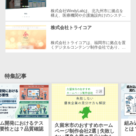
CRMツール
共有）>
セールス
株式会社WindyLabは、北九州市に拠点を
ファイル転送サービス>
構え、医療機関や介護施設向けのシステム
DX（SFA/MA）
開発を行っています。医療機器と連動した
独自の技術を駆使することで、業務の...
遠隔接客ツー
文書管理システム>
Web電話帳>
株式会社トライコア
ル
会議効率化ツール>
オンライン商
株式会社トライコアは、福岡市に拠点を置
くデジタルコンテンツ制作会社であり、
談ツール
ナレッジ共有ツール>
「プロの傭兵/業界人講師/挑戦する開発
者」が集う場を提供しています。平成29...
セールスイネ
バーチャルオフィスツール>
ーブルメントツ
ール
ビジネスチャット>
特集記事
名刺管理サー
デジタルサイネージソフト>
ビス
インサイドセ
オンライン校正ツール>
ールス代行サー
グループウェア>
社内SNS>
ビス
マーケティン
Web会議システム>
におけるテス
組み込みソ
久留米市のおすすめホーム
グ
は？品質確認
とは？わか
ページ制作会社2選 | 失敗し
プロジェクト管理ツール>
メール配信シ