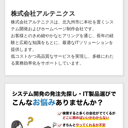
群馬県
PM
家電・電子機器>
フレームワーク
会員システム>
予約システム>
生活用品・
HubSpot>
kintone>
PMSシステム>
広島県>
山口県>
徳島県>
生産管理シス
埼玉県
文房具
基幹システ
株式会社アルテニクス
飲食店・レストラン>
スマホアプリ開発>
OBIC製品>
テム
地図・位置情報・GPSシステム>
SpringFramework
千葉県
ム(ERP)
ファッショ
香川県>
愛媛県>
高知県>
株式会社アルテニクスは、北九州市に本社を置くシス
工程管理シス
流通・小売>
SpringBoot
ン・アパレ
データベース構築>
東京都
顧客管理シ
店舗システム>
テム開発およびホームページ制作会社です。
福岡県>
佐賀県>
長崎県>
テム
ル (1785)
ステム
Laravel
神奈川県
商業施設・テーマパーク・複合施
お客様とのきめ細やかなヒアリングを通じ、長年の経
AWSサーバー構築>
オーダーエントリーシステム>
原価管理シス
(CRM)
ペット
熊本県>
大分県>
宮崎県>
CakePHP
新潟県
設>
験と広範な知識をもとに、最適なITソリューションを
テム
経理/会計シ
Azureサーバー構築>
農園・農業
Ruby on Rails
映像・動画システム>
富山県
提供します。
鹿児島県>
沖縄県>
倉庫管理シス
美容室・サロン>
ステム
NPO・官公
低コストかつ高品質なサービスを実現し、多岐にわた
Node.js
石川県
Linuxサーバー構築>
テム
シミュレーションシステム>
在庫管理シ
対応地域
庁
る業務効率化をサポートしています。
エステ・ネイル>
化粧品>
Django
福井県
需要予測シス
ステム
ネットワーク構築・保守・運用>
国外>
イベント・
オークションシステム>
AngularJS
山梨県
テム
ブライダル>
病院>
POSシステ
キャンペー
情シス・社内IT支援>
React
長野県
人事（労務管理）
ム
WEBサービ
ン
クリニック>
歯科医院>
勤怠管理システム>
Vue.js
岐阜県
ス
AWS (Amazon Web Services)>
勤怠管理シ
自動車・バ
NuxtJS
整体・整骨院>
静岡県
マッチングシ
ステム
イク
労務管理システム>
運用代行
ステム
ReactNative
愛知県
生産管理シ
家電・電子
介護・福祉・老人ホーム>
製薬>
リスティング広告運用代行>
人事管理システム>
予約システム
ステム
Flutter
三重県
機器
動物病院 >
求人広告運用代行>
会員システム
マッチング
滋賀県
飲食店・レ
年末調整システム>
構築