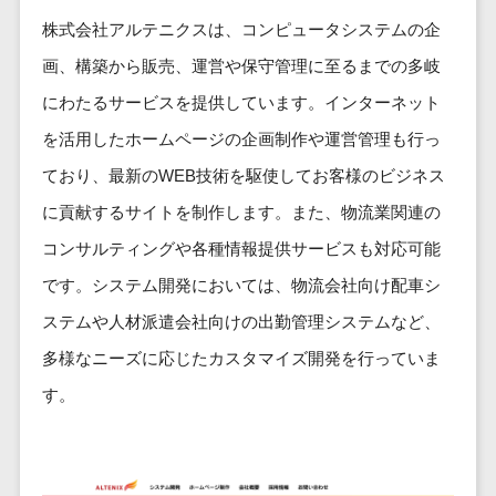
健康管理IoTサービス>
労務管理シス
介護・福
長崎県
デジタルカタログ・電子書籍>
株式会社アルテニクスは、コンピュータシステムの企
ネットワー
テム
芸能・アーティスト・音楽>
祉・老人ホ
外国人就労システム>
熊本県
ク構築・保
コンサルティング
人事管理シス
画、構築から販売、運営や保守管理に至るまでの多岐
ーム
特徴・強み
大分県
守・運用
産業保健サービス>
Web戦略/企画>
テム
製薬
にわたるサービスを提供しています。インターネット
Pマーク取得>
宮崎県
情シス・社
年末調整シス
マイナンバー>
動物病院
ブランディング>
を活用したホームページの企画制作や運営管理も行っ
内IT支援
鹿児島県
英語での応対可能>
テム
不動産・マ
AWS
人事（採用・評価・教育）
ており、最新のWEB技術を駆使してお客様のビジネス
プロモーション>
沖縄県
健康管理シス
ンション
アワード表彰歴あり>
(Amazon
タレントマネジメントシステム>
テム
対応地域
に貢献するサイトを制作します。また、物流業関連の
EC・ネットショップ戦略>
建設・工務
Web
全国対応可>
創業10年以上>
ストレスチェ
人事評価システム>
コンサルティングや各種情報提供サービスも対応可能
店・住宅・
Services)
SEO対策>
ックサービス
国外
リフォーム
スタッフ数20人以上>
です。システム開発においては、物流会社向け配車シ
運用代行
採用管理システム>
シフト管理シ
EFO(入力フォーム最適化)>
ホテル・旅
スタッフ数50人以上>
ステムや人材派遣会社向けの出勤管理システムなど、
ステム
eラーニング（システム）>
館
リスティン
コンバージョン率改善>
SNS>
業務可視化ツ
多様なニーズに応じたカスタマイズ開発を行っていま
アジャイル開発>
UI/UXに強い>
旅行・観光
グ広告運用
eラーニング（コンテンツ）>
ール
事業戦略>
す。
代行
スポーツ・
保守/運用も対応>
給与計算ソフ
DX人材研修サービス>
アウトドア
求人広告運
マーケティング
ト
要件定義から対応>
用代行
銀行・地
リファレンスチェックサービス>
Webマーケティング>
給与前払いサ
銀・証券
Indeed運用
レベニューシェア可能>