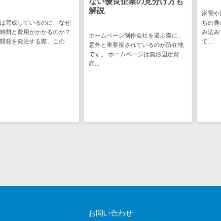
ない優良企業の見分け方も
解説
ステム
家電や自動車、
電子証明書サービス
ているのに、なぜ
ちの身の回りに
デジタル資産
電子証明書サービス>
用がかかるのか？
み込みソフトウ
ホームページ制作会社を選ぶ際に、
管理システム
注する際、この
て...
意外と重要視されているのが所在地
データセンター>
クラウド基盤>
商品情報管理
です。 ホームページは無形固定資
システム
産...
クローニングツール>
チケット管理
データセンター監視自動化>
システム
SNSキャンペ
クラウドバックアップ>
ーンツール
デスクトップ仮想化>
予約管理シス
テム
IoT空調制御>
広告効果測定
IoTプラットフォーム>
ツール
リード獲得ツ
IT資産管理ツール>
ール
SaaS管理ツール>
DM発送サービ
お問い合わせ
ス
モバイルデバイス管理>