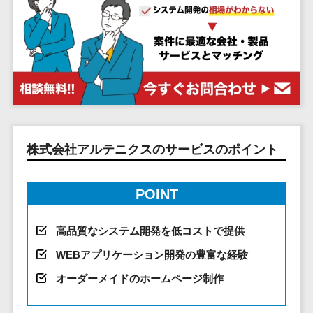
システム
ストラン
PMSシステム
AWS構築
京都府
不動産・マンション>
Indeed運用代行>
SNS運用>
健康管理システム>
ポータルサ
流通・小売
地図・位置情
Linux構築
大阪府
建設・工務店・住宅・リフォーム>
LINE運用代行>
イト(データ
報・GPSシステ
ストレスチェックサービス>
商業施設・
WindowsServer構
兵庫県
ベース型)
ム
テーマパー
ホテル・旅館>
旅行・観光>
築
YouTube運用代行>
奈良県
シフト管理システム>
会員システ
ク・複合施
店舗システム
Azure構築
和歌山県
スポーツ・アウトドア>
WordPress構築・運用>
ム
設
業務可視化ツール>
オーダーエン
Oracle
鳥取県
予約システ
美容室・サ
トリーシステム
銀行・地銀・証券>
保険>
コンテンツ制作
給与計算ソフト>
パッケージ
島根県
ム
ロン
映像・動画シ
コンテンツ制作>
ライティング>
SAP
税理士・会計士>
弁護士>
岡山県
株式会社アルテニクスのサービスのポイント
スマホアプ
エステ・ネ
給与前払いサービス>
ステム
編集・校正>
インタビュー>
Salesforce
リ開発
広島県
イル
シミュレーシ
社労士>
行政書士>
給与計算アウトソーシング>
Access
データベー
山口県
化粧品
ョンシステム
コピーライティング・ネーミング>
POINT
大学・高校・専門学校>
ス構築
HubSpot
年末調整アウトソーシング>
徳島県
ブライダル
オークション
写真撮影>
映像制作>
AWSサーバ
kintone
システム
香川県
学習塾・予備校>
病院
高品質なシステム開発を低コストで提供
福利厚生アウトソーシング>
ー構築
OBIC製品
グラフィックデザイン(2D・3D)>
愛媛県
人事（労務管
クリニック
保育園・幼稚園>
WEBアプリケーション開発の豊富な経験
Azureサー
フリーランス管理システム>
理）
高知県
歯科医院
アニメーション>
イラスト>
バー構築
オーダーメイドのホームページ制作
葬儀・墓石・仏壇>
お寺・神社>
勤怠管理シス
福岡県
整体・整骨
社宅管理サービス>
Linuxサー
テム
ロゴ制作>
院
佐賀県
ゲーム・アニメ・おもちゃ>
バー構築