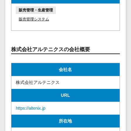
請求代行サービス>
20人以上
チェックサービ
販売管理・生産管理
送金サービス>
Web戦略/企
スタッフ数
ス
販売管理システム
画
50人以上
従業員満足度
税務申告システム>
ブランディ
アジャイル
調査・人材定着
法務・総務
ング
開発
化ツール
電子契約システム>
プロモーシ
UI/UXに強
1on1ツール
株式会社アルテニクスの会社概要
ョン
い
適性検査サー
契約書レビューシステム>
EC・ネット
保守/運用も
ビス
契約書管理システム>
ショップ戦
対応
Web面接シス
会社名
略
要件定義か
テム
反社チェックツール>
SEO対策
ら対応
株式会社アルテニクス
エンゲージメ
受付システム>
EFO(入力フ
レベニュー
ントツール
URL
ォーム最適
シェア可能
座席管理システム>
ダイレクトリ
化)
クルーティング
予算管理
https://altenix.jp
入退室管理システム>
コンバージ
サービス
システム
ョン率改善
所在地
採用代行サー
CO2排出量管理システム>
SNS
～100万円
ビス