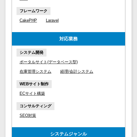
マイナンバー
コピーライ
ニメ・おも
請求書受領サービス>
人事（採用・
フレームワーク
ティング・
ちゃ
評価・教育）
電子帳簿保存サービス>
CakePHP
Laravel
ネーミング
芸能・アー
写真撮影
ティスト・
予算管理システム>
会計ソフト>
タレントマネ
音楽
映像制作
対応業務
ジメントシステ
会計システム>
特徴・強
グラフィッ
ム
システム開発
み
出張管理システム>
クデザイン
人事評価シス
(2D・3D)
Pマーク取
ポータルサイト(データベース型)
テム
ファクタリングサービス>
得
アニメーシ
在庫管理システム
経理/会計システム
採用管理シス
ョン
債権管理システム>
英語での応
テム
WEBサイト制作
対可能
イラスト
eラーニング
債務管理システム>
ECサイト構築
アワード表
ロゴ制作
（システム）
彰歴あり
固定資産管理システム>
デジタルカ
eラーニング
コンサルティング
全国対応可
タログ・電
（コンテンツ）
経理アウトソーシング>
SEO対策
子書籍
創業10年以
DX人材研修サ
振込代行サービス>
上
コンサル
ービス
システムジャンル
スタッフ数
ティング
リファレンス