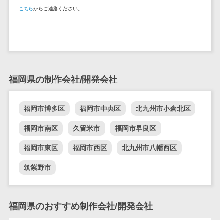
DM発送サービス>
EFOツール>
こちら
からご連絡ください。
テム
法務・総務
LP作成サービス>
電子契約シス
広告運用代行>
テム
契約書レビュ
Webアンケートシステム>
ーシステム
福岡県の制作会社/開発会社
Web接客ツール>
MAツール>
契約書管理シ
ステム
動画配信システム>
福岡市博多区
福岡市中央区
北九州市小倉北区
反社チェック
SNS管理ツール>
ツール
福岡市南区
久留米市
福岡市早良区
受付システム
LINEマーケティングツール>
福岡市東区
福岡市西区
北九州市八幡西区
座席管理シス
SEOツール>
MEOツール>
テム
筑紫野市
イベント管理システム>
入退室管理シ
ステム
カスタマーサポート
福岡県のおすすめ制作会社/開発会社
CO2排出量管
コールセンターCRM>
理システム