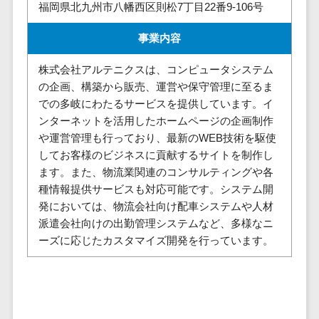
株主総会ツール>
福岡県北九州市八幡西区則松7丁目22番9-106号
以下
事業戦略
経理・会計・
101～200万
ISMS管理ツール>
財務
マーケテ
事業内容
円
ィング
経費精算シス
リーガルリサーチサービス>
201～300万
テム
株式会社アルテニクスは、コンピュータシステム
Webマーケ
円
の企画、構築から販売、運営や保守管理に至るま
ティング
安否確認サービス>
Web請求書シ
での多岐にわたるサービスを提供しています。イ
301～500万
ステム
インフルエ
クラウドPBX>
ンターネットを活用したホームページの企画制作
円
ンサーマー
帳票発行サー
や運営管理も行っており、最新のWEB技術を駆使
ケティング
501～1000
ビス
オンラインアシスタント>
してお客様のビジネスに貢献するサイトを制作し
万円
コンテンツ
請求書受領サ
会議室予約システム>
ます。また、物流業関連のコンサルティングや各
マーケティ
1000～
ービス
種情報提供サービスも対応可能です。システム開
ング
1500万円
販売管理システム
電子帳簿保存
発においては、物流会社向け配車システムや人材
SNSマーケ
SFAツール>
CRMツール>
1500～
サービス
派遣会社向けの出勤管理システムなど、多様なニ
ティング
5000万円
予算管理シス
ーズに応じたカスタマイズ開発を行っています。
セールスDX（SFA/MA）>
動画マーケ
5001～
テム
ティング
10000万円
遠隔接客ツール>
会計ソフト
10000万円
ゲーム
会計システム
オンライン商談ツール>
以上
ソーシャル
出張管理シス