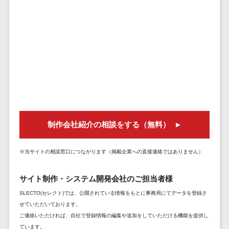
セールスイネーブルメントツール>
ゲーム
テム
コンシュー
ファクタリン
名刺管理サービス>
マーゲーム
グサービス
インサイドセールス代行サービス>
その他
債権管理シス
Web3.0
テム
マーケティング
AI
メール配信システム>
債務管理シス
テム
AR/VR
デジタル資産管理システム>
固定資産管理
IoT
システム
商品情報管理システム>
補助金・助
制作会社紹介の相談をする（無料）
経理アウトソ
成金サポー
チケット管理システム>
ーシング
ト
※当サイトの相談窓口につながります（掲載企業への直接連絡ではありません）
SNSキャンペーンツール>
振込代行サー
ビス
予約管理システム>
サイト制作・システム開発会社のご担当者様
請求代行サー
SLECTO(セレクト)では、公開されている情報をもとに事務局にてデータを登録さ
広告効果測定ツール>
ビス
せていただいております。
送金サービス
ご連絡いただければ、自社で登録情報の編集や追加をしていただける機能を提供し
リード獲得ツール>
税務申告シス
ています。