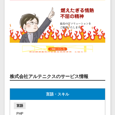
ービス
従業員満足度調査・人材定着化ツ
インフルエンサーマーケティング>
代行
保険
ール>
給与計算アウ
予算管理システム
SNS運用
税理士・会
コンテンツマーケティング>
トソーシング
～100万円以下>
101～200万円>
計士
1on1ツール>
LINE運用代
年末調整アウ
SNSマーケティング>
行
弁護士
201～300万円>
301～500万円>
トソーシング
適性検査サービス>
YouTube運
社労士
動画マーケティング>
福利厚生アウ
501～1000万円>
用代行
Web面接システム>
行政書士
トソーシング
ゲーム
WordPress
1000～1500万円>
大学・高
エンゲージメントツール>
ソーシャルゲーム>
フリーランス
構築・運用
校・専門学
管理システム
1500～5000万円>
ダイレクトリクルーティングサー
コンシューマーゲーム>
校
コンテン
社宅管理サー
ビス>
ツ制作
5001～10000万円>
学習塾・予
ビス
その他
コンテンツ
備校
採用代行サービス>
Web3.0>
AI>
AR/VR>
IoT>
健康管理IoTサ
10000万円以上>
株式会社アルテニクスのサービス情報
制作
保育園・幼
ービス
経理・会計・財務
補助金・助成金サポート>
ライティン
稚園
外国人就労シ
経費精算システム>
グ
葬儀・墓
言語・スキル
ステム
編集・校正
石・仏壇
Web請求書システム>
産業保健サー
言語
インタビュ
お寺・神社
ビス
帳票発行サービス>
ー
PHP
ゲーム・ア